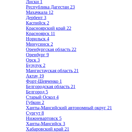
Лиски
1
Республика Дагестан
23
Махачкала
12
Дербент
3
Каспийск
2
Красноярский край
22
Красноярск
11
Норильск
4
Минусинск
2
Оренбургская область
22
Оренбург
9
Орск
3
Бузулук
2
Мангистауская область
21
Актау
19
Форт-Шевченко
1
Белгородская область
21
Белгород
5
Старый Оскол
4
Губкин
2
Ханты-Мансийский автономный округ
21
Сургут
8
Нижневартовск
5
Ханты-Мансийск
3
Хабаровский край
21