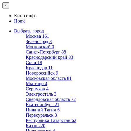
×
Кино инфо
Home
Выбрать город
Москва
161
Зеленоград
3
Московский
0
Санкт-Петербург
88
Краснодарский край
83
Сочи
18
Краснодар
11
Новороссийск
9
Московская область
81
Мытищи
4
Серпухов
4
Электросталь
3
Свердловская область
72
Екатеринбург
21
Нижний Тагил
6
Первоуральск
3
Республика Татарстан
62
Казань
20
Нижнекамск
4