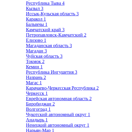
Республика Тыва
4
Кызыл
3
Иссык-Кульская область
3
Каракол
1
Балыкчы
1
Камчатский край
3
Петропавловск-Камчатский
2
Елизово
1
Магаданская область
3
Магадан
3
Чуйская область
3
Токмок
2
Кемин
1
Республика Ингушетия
3
Назрань
2
Магас
1
Карачаево-Черкесская Республика
2
Черкесск
1
Еврейская автономная область
2
Биробиджан
2
Волгоград
1
Чукотский автономный округ
1
Анадырь
1
Ненецкий автономный округ
1
Нарьян-Мар
1