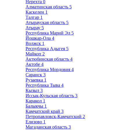
Нерехта
0
Алматинская область
5
Каскелен
1
Талгар
1
Атырауская область
5
Атырау
5
Республика Марий Эл
5
Йошкар-Ола
4
Волжск
1
Республика Адыгея
5
Майкоп
2
Актюбинская область
4
Актобе
4
Республика Мордовия
4
Саранск
3
Рузаевка
1
Республика Тыва
4
Кызыл
3
Иссык-Кульская область
3
Каракол
1
Балыкчы
1
Камчатский край
3
Петропавловск-Камчатский
2
Елизово
1
Магаданская область
3