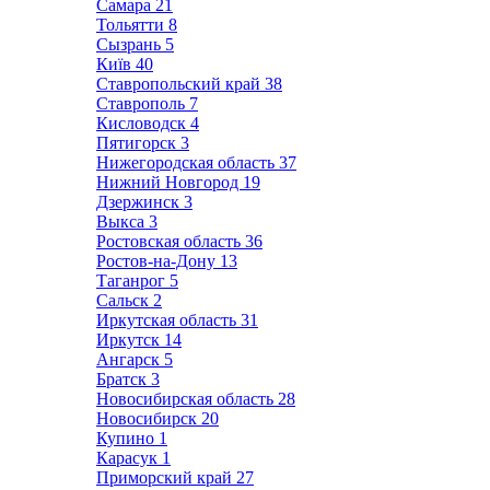
Самара
21
Тольятти
8
Сызрань
5
Київ
40
Ставропольский край
38
Ставрополь
7
Кисловодск
4
Пятигорск
3
Нижегородская область
37
Нижний Новгород
19
Дзержинск
3
Выкса
3
Ростовская область
36
Ростов-на-Дону
13
Таганрог
5
Сальск
2
Иркутская область
31
Иркутск
14
Ангарск
5
Братск
3
Новосибирская область
28
Новосибирск
20
Купино
1
Карасук
1
Приморский край
27