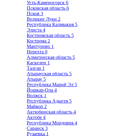
Усть-Каменогорск
6
Псковская область
6
Псков
3
Великие Луки
2
Республика Калмыкия
5
Элиста
4
Костромская область
5
Кострома
2
Мантурово
1
Нерехта
0
Алматинская область
5
Каскелен
1
Талгар
1
Атырауская область
5
Атырау
5
Республика Марий Эл
5
Йошкар-Ола
4
Волжск
1
Республика Адыгея
5
Майкоп
2
Актюбинская область
4
Актобе
4
Республика Мордовия
4
Саранск
3
Рузаевка
1