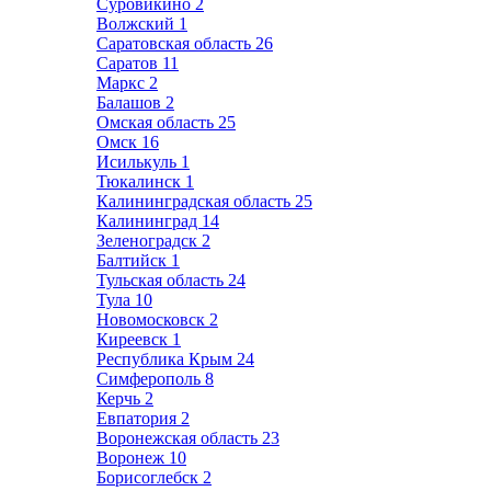
Суровикино
2
Волжский
1
Саратовская область
26
Саратов
11
Маркс
2
Балашов
2
Омская область
25
Омск
16
Исилькуль
1
Тюкалинск
1
Калининградская область
25
Калининград
14
Зеленоградск
2
Балтийск
1
Тульская область
24
Тула
10
Новомосковск
2
Киреевск
1
Республика Крым
24
Симферополь
8
Керчь
2
Евпатория
2
Воронежская область
23
Воронеж
10
Борисоглебск
2