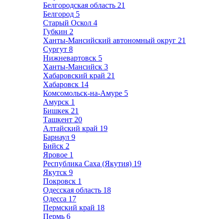
Белгородская область
21
Белгород
5
Старый Оскол
4
Губкин
2
Ханты-Мансийский автономный округ
21
Сургут
8
Нижневартовск
5
Ханты-Мансийск
3
Хабаровский край
21
Хабаровск
14
Комсомольск-на-Амуре
5
Амурск
1
Бишкек
21
Ташкент
20
Алтайский край
19
Барнаул
9
Бийск
2
Яровое
1
Республика Саха (Якутия)
19
Якутск
9
Покровск
1
Одесская область
18
Одесса
17
Пермский край
18
Пермь
6