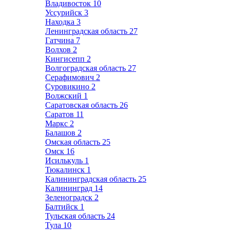
Владивосток
10
Уссурийск
3
Находка
3
Ленинградская область
27
Гатчина
7
Волхов
2
Кингисепп
2
Волгоградская область
27
Серафимович
2
Суровикино
2
Волжский
1
Саратовская область
26
Саратов
11
Маркс
2
Балашов
2
Омская область
25
Омск
16
Исилькуль
1
Тюкалинск
1
Калининградская область
25
Калининград
14
Зеленоградск
2
Балтийск
1
Тульская область
24
Тула
10