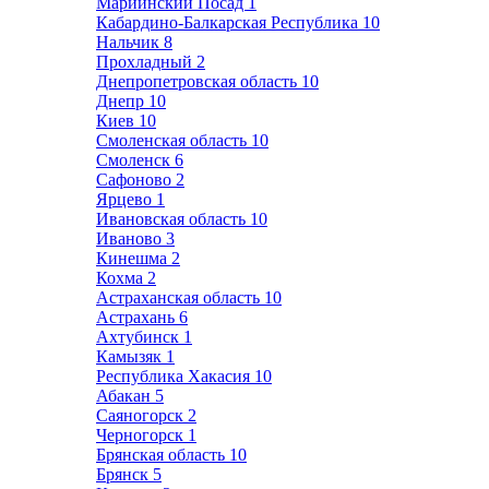
Мариинский Посад
1
Кабардино-Балкарская Республика
10
Нальчик
8
Прохладный
2
Днепропетровская область
10
Днепр
10
Киев
10
Смоленская область
10
Смоленск
6
Сафоново
2
Ярцево
1
Ивановская область
10
Иваново
3
Кинешма
2
Кохма
2
Астраханская область
10
Астрахань
6
Ахтубинск
1
Камызяк
1
Республика Хакасия
10
Абакан
5
Саяногорск
2
Черногорск
1
Брянская область
10
Брянск
5