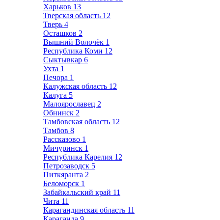
Харьков
13
Тверская область
12
Тверь
4
Осташков
2
Вышний Волочёк
1
Республика Коми
12
Сыктывкар
6
Ухта
1
Печора
1
Калужская область
12
Калуга
5
Малоярославец
2
Обнинск
2
Тамбовская область
12
Тамбов
8
Рассказово
1
Мичуринск
1
Республика Карелия
12
Петрозаводск
5
Питкяранта
2
Беломорск
1
Забайкальский край
11
Чита
11
Карагандинская область
11
Караганда
9