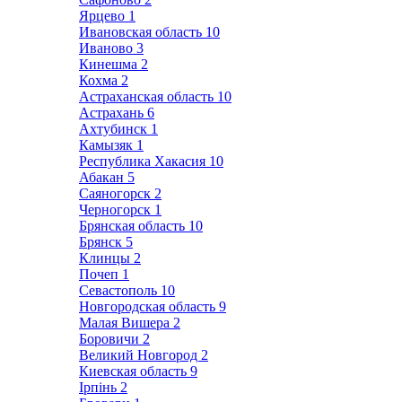
Ярцево
1
Ивановская область
10
Иваново
3
Кинешма
2
Кохма
2
Астраханская область
10
Астрахань
6
Ахтубинск
1
Камызяк
1
Республика Хакасия
10
Абакан
5
Саяногорск
2
Черногорск
1
Брянская область
10
Брянск
5
Клинцы
2
Почеп
1
Севастополь
10
Новгородская область
9
Малая Вишера
2
Боровичи
2
Великий Новгород
2
Киевская область
9
Ірпінь
2