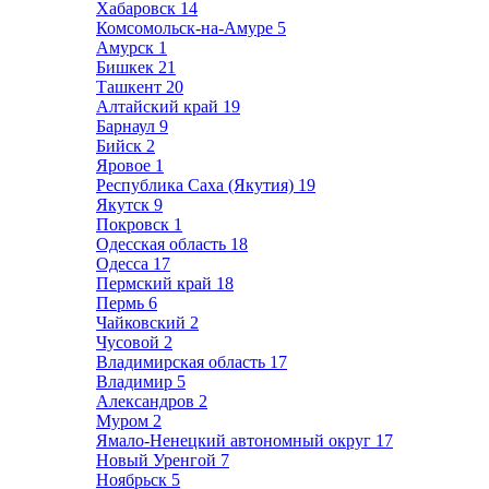
Хабаровск
14
Комсомольск-на-Амуре
5
Амурск
1
Бишкек
21
Ташкент
20
Алтайский край
19
Барнаул
9
Бийск
2
Яровое
1
Республика Саха (Якутия)
19
Якутск
9
Покровск
1
Одесская область
18
Одесса
17
Пермский край
18
Пермь
6
Чайковский
2
Чусовой
2
Владимирская область
17
Владимир
5
Александров
2
Муром
2
Ямало-Ненецкий автономный округ
17
Новый Уренгой
7
Ноябрьск
5