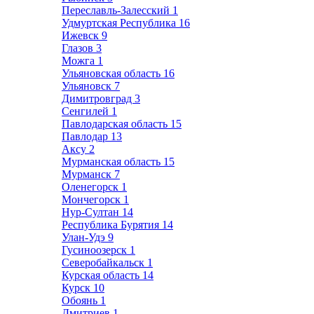
Переславль-Залесский
1
Удмуртская Республика
16
Ижевск
9
Глазов
3
Можга
1
Ульяновская область
16
Ульяновск
7
Димитровград
3
Сенгилей
1
Павлодарская область
15
Павлодар
13
Аксу
2
Мурманская область
15
Мурманск
7
Оленегорск
1
Мончегорск
1
Нур-Султан
14
Республика Бурятия
14
Улан-Удэ
9
Гусиноозерск
1
Северобайкальск
1
Курская область
14
Курск
10
Обоянь
1
Дмитриев
1