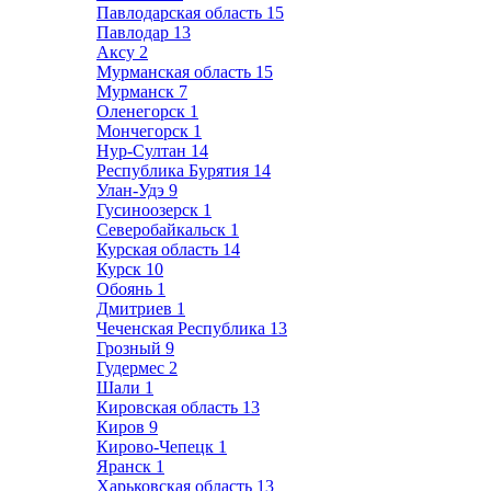
Павлодарская область
15
Павлодар
13
Аксу
2
Мурманская область
15
Мурманск
7
Оленегорск
1
Мончегорск
1
Нур-Султан
14
Республика Бурятия
14
Улан-Удэ
9
Гусиноозерск
1
Северобайкальск
1
Курская область
14
Курск
10
Обоянь
1
Дмитриев
1
Чеченская Республика
13
Грозный
9
Гудермес
2
Шали
1
Кировская область
13
Киров
9
Кирово-Чепецк
1
Яранск
1
Харьковская область
13