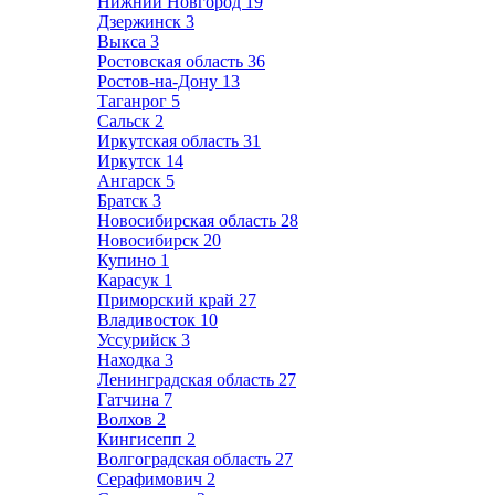
Нижний Новгород
19
Дзержинск
3
Выкса
3
Ростовская область
36
Ростов-на-Дону
13
Таганрог
5
Сальск
2
Иркутская область
31
Иркутск
14
Ангарск
5
Братск
3
Новосибирская область
28
Новосибирск
20
Купино
1
Карасук
1
Приморский край
27
Владивосток
10
Уссурийск
3
Находка
3
Ленинградская область
27
Гатчина
7
Волхов
2
Кингисепп
2
Волгоградская область
27
Серафимович
2