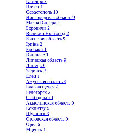
Клинцы
2
Почеп
1
Севастополь
10
Новгородская область
9
Малая Вишера
2
Боровичи
2
Великий Новгород
2
Киевская область
9
Ірпінь
2
Бровари
1
Вишневе
1
Липецкая область
9
Липецк
6
Задонск
2
Елец
1
Амурская область
9
Благовещенск
4
Белогорск
2
Свободный
1
Акмолинская область
9
Кокшетау
5
Щучинск
3
Орловская область
9
Орел
6
Мценск
1