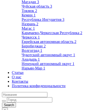
Магадан
3
Чуйская область
3
Токмок
2
Кемин
1
Республика Ингушетия
3
Назрань
2
Магас
1
Карачаево-Черкесская Республика
2
Черкесск
1
Еврейская автономная область
2
Биробиджан
2
Волгоград
1
Чукотский автономный округ
1
Анадырь
1
Ненецкий автономный округ
1
Нарьян-Мар
1
Статьи
О нас
Контакты
Политика конфиденциальности