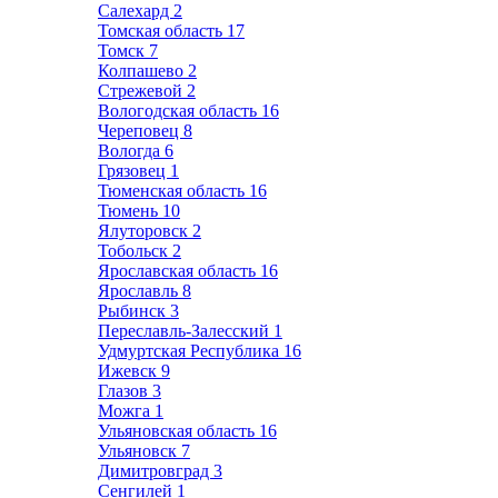
Салехард
2
Томская область
17
Томск
7
Колпашево
2
Стрежевой
2
Вологодская область
16
Череповец
8
Вологда
6
Грязовец
1
Тюменская область
16
Тюмень
10
Ялуторовск
2
Тобольск
2
Ярославская область
16
Ярославль
8
Рыбинск
3
Переславль-Залесский
1
Удмуртская Республика
16
Ижевск
9
Глазов
3
Можга
1
Ульяновская область
16
Ульяновск
7
Димитровград
3
Сенгилей
1