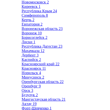
Новомосковск
2
Киреевск
1
Республика Крым
24
Симферополь
8
Керчь
2
Евпатория
2
Воронежская область
23
Воронеж
10
Борисоглебск
2
Лиски
1
Республика Дагестан
23
Махачкала
12
Дербент
3
Каспийск
2
Красноярский край
22
Красноярск
11
Норильск
4
Минусинск
2
Оренбургская область
22
Оренбург
9
Орск
3
Бузулук
2
Мангистауская область
21
Актау
19
Форт-Шевченко
1