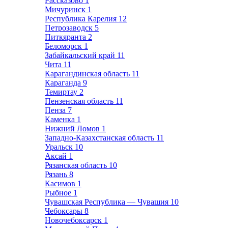
Рассказово
1
Мичуринск
1
Республика Карелия
12
Петрозаводск
5
Питкяранта
2
Беломорск
1
Забайкальский край
11
Чита
11
Карагандинская область
11
Караганда
9
Темиртау
2
Пензенская область
11
Пенза
7
Каменка
1
Нижний Ломов
1
Западно-Казахстанская область
11
Уральск
10
Аксай
1
Рязанская область
10
Рязань
8
Касимов
1
Рыбное
1
Чувашская Республика — Чувашия
10
Чебоксары
8
Новочебоксарск
1