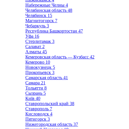
Набережные Челны
4
Челябинская область
48
Челябинск
15
Магнитогорск
7
Чебаркуль
3
Республика Башкортостан
47
Уфа
16
Стерлитамак
3
Салават
2
Алматы
45
Кемеровская область — Кузбасс
42
Кемерово
10
Новокузнецк
5
Прокопьевск
3
Самарская область
41
Самара
21
Тольятти
8
Сызрань
5
Київ
40
Ставропольский край
38
Ставрополь
7
Кисловодск
4
Пятигорск
3
Нижегородская область
37