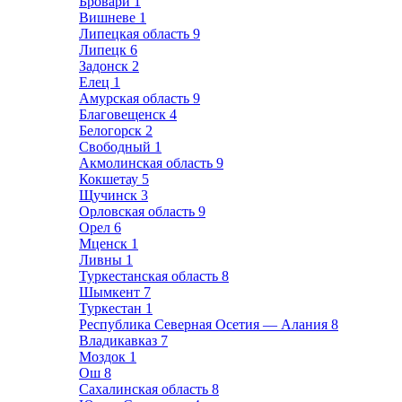
Бровари
1
Вишневе
1
Липецкая область
9
Липецк
6
Задонск
2
Елец
1
Амурская область
9
Благовещенск
4
Белогорск
2
Свободный
1
Акмолинская область
9
Кокшетау
5
Щучинск
3
Орловская область
9
Орел
6
Мценск
1
Ливны
1
Туркестанская область
8
Шымкент
7
Туркестан
1
Республика Северная Осетия — Алания
8
Владикавказ
7
Моздок
1
Ош
8
Сахалинская область
8