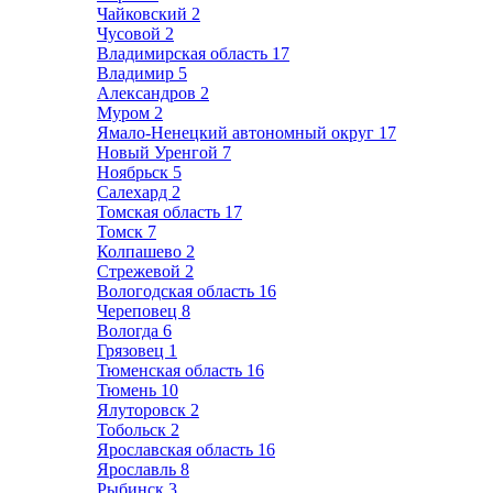
Чайковский
2
Чусовой
2
Владимирская область
17
Владимир
5
Александров
2
Муром
2
Ямало-Ненецкий автономный округ
17
Новый Уренгой
7
Ноябрьск
5
Салехард
2
Томская область
17
Томск
7
Колпашево
2
Стрежевой
2
Вологодская область
16
Череповец
8
Вологда
6
Грязовец
1
Тюменская область
16
Тюмень
10
Ялуторовск
2
Тобольск
2
Ярославская область
16
Ярославль
8
Рыбинск
3