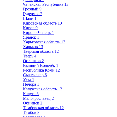
Чеченская Республика
13
Грозный
9
Гудермес
2
Шали
1
Кировская область
13
Киров
9
Кирово-Чепецк
1
Яранск
1
Харьковская область
13
Харьков
13
Тверская область
12
Тверь
4
Осташков
2
Вышний Волочёк
1
Республика Коми
12
Сыктывкар
6
Ухта
1
Печора
1
Калужская область
12
Калуга
5
Малоярославец
2
Обнинск
2
Тамбовская область
12
Тамбов
8