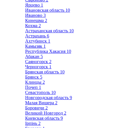
Ярцево
1
Ивановская область
10
Иваново
3
Кинешма
2
Кохма
2
Астраханская область
10
Астрахань
6
Ахтубинск
1
Камызяк
1
Республика Хакасия
10
Абакан
5
Саяногорск
2
Черногорск
1
Брянская область
10
Брянск
5
Клинцы
2
Почеп
1
Севастополь
10
Новгородская область
9
Малая Вишера
2
Боровичи
2
Великий Новгород
2
Киевская область
9
Ірпінь
2