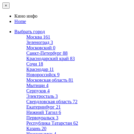
×
Кино инфо
Home
Выбрать город
Москва
161
Зеленоград
3
Московский
0
Санкт-Петербург
88
Краснодарский край
83
Сочи
18
Краснодар
11
Новороссийск
9
Московская область
81
Мытищи
4
Серпухов
4
Электросталь
3
Свердловская область
72
Екатеринбург
21
Нижний Тагил
6
Первоуральск
3
Республика Татарстан
62
Казань
20
Нижнекамск
4