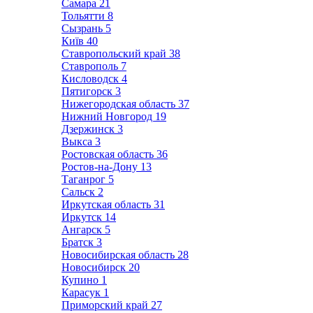
Самара
21
Тольятти
8
Сызрань
5
Київ
40
Ставропольский край
38
Ставрополь
7
Кисловодск
4
Пятигорск
3
Нижегородская область
37
Нижний Новгород
19
Дзержинск
3
Выкса
3
Ростовская область
36
Ростов-на-Дону
13
Таганрог
5
Сальск
2
Иркутская область
31
Иркутск
14
Ангарск
5
Братск
3
Новосибирская область
28
Новосибирск
20
Купино
1
Карасук
1
Приморский край
27