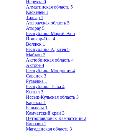
Нерехта
0
Алматинская область
5
Каскелен
1
Талгар
1
Атырауская область
5
Атырау
5
Республика Марий Эл
5
Йошкар-Ола
4
Волжск
1
Республика Адыгея
5
Майкоп
2
Актюбинская область
4
Актобе
4
Республика Мордовия
4
Саранск
3
Рузаевка
1
Республика Тыва
4
Кызыл
3
Иссык-Кульская область
3
Каракол
1
Балыкчы
1
Камчатский край
3
Петропавловск-Камчатский
2
Елизово
1
Магаданская область
3