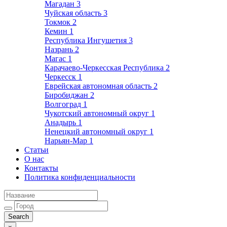
Магадан
3
Чуйская область
3
Токмок
2
Кемин
1
Республика Ингушетия
3
Назрань
2
Магас
1
Карачаево-Черкесская Республика
2
Черкесск
1
Еврейская автономная область
2
Биробиджан
2
Волгоград
1
Чукотский автономный округ
1
Анадырь
1
Ненецкий автономный округ
1
Нарьян-Мар
1
Статьи
О нас
Контакты
Политика конфиденциальности