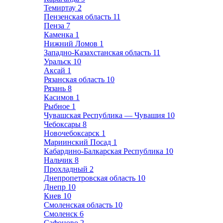
Темиртау
2
Пензенская область
11
Пенза
7
Каменка
1
Нижний Ломов
1
Западно-Казахстанская область
11
Уральск
10
Аксай
1
Рязанская область
10
Рязань
8
Касимов
1
Рыбное
1
Чувашская Республика — Чувашия
10
Чебоксары
8
Новочебоксарск
1
Мариинский Посад
1
Кабардино-Балкарская Республика
10
Нальчик
8
Прохладный
2
Днепропетровская область
10
Днепр
10
Киев
10
Смоленская область
10
Смоленск
6
Сафоново
2