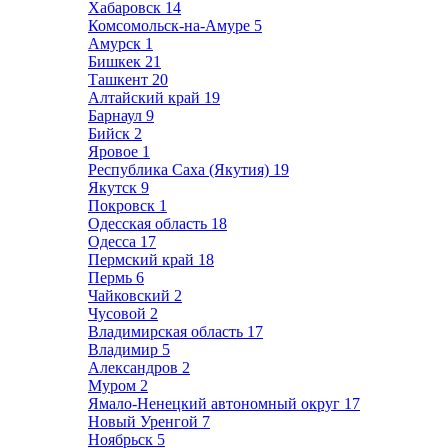
Хабаровск
14
Комсомольск-на-Амуре
5
Амурск
1
Бишкек
21
Ташкент
20
Алтайский край
19
Барнаул
9
Бийск
2
Яровое
1
Республика Саха (Якутия)
19
Якутск
9
Покровск
1
Одесская область
18
Одесса
17
Пермский край
18
Пермь
6
Чайковский
2
Чусовой
2
Владимирская область
17
Владимир
5
Александров
2
Муром
2
Ямало-Ненецкий автономный округ
17
Новый Уренгой
7
Ноябрьск
5