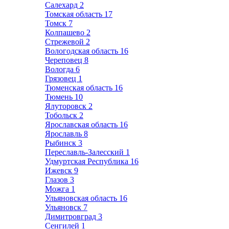
Салехард
2
Томская область
17
Томск
7
Колпашево
2
Стрежевой
2
Вологодская область
16
Череповец
8
Вологда
6
Грязовец
1
Тюменская область
16
Тюмень
10
Ялуторовск
2
Тобольск
2
Ярославская область
16
Ярославль
8
Рыбинск
3
Переславль-Залесский
1
Удмуртская Республика
16
Ижевск
9
Глазов
3
Можга
1
Ульяновская область
16
Ульяновск
7
Димитровград
3
Сенгилей
1