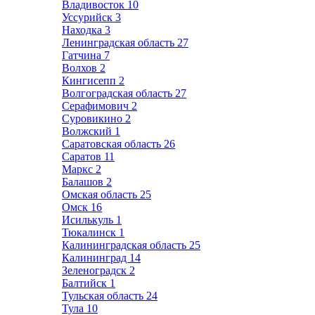
Владивосток
10
Уссурийск
3
Находка
3
Ленинградская область
27
Гатчина
7
Волхов
2
Кингисепп
2
Волгоградская область
27
Серафимович
2
Суровикино
2
Волжский
1
Саратовская область
26
Саратов
11
Маркс
2
Балашов
2
Омская область
25
Омск
16
Исилькуль
1
Тюкалинск
1
Калининградская область
25
Калининград
14
Зеленоградск
2
Балтийск
1
Тульская область
24
Тула
10