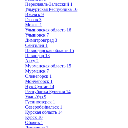
Переславль-Залесский
1
Удмуртская Республика
16
Ижевск
9
Глазов
3
Можга
1
Ульяновская область
16
Ульяновск
7
Димитровград
3
Сенгилей
1
Павлодарская область
15
Павлодар
13
Аксу
2
Мурманская область
15
Мурманск
7
Оленегорск
1
Мончегорск
1
Нур-Султан
14
Республика Бурятия
14
Улан-Удэ
9
Гусиноозерск
1
Северобайкальск
1
Курская область
14
Курск
10
Обоянь
1
Дмитриев
1