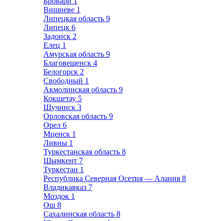
Бровари
1
Вишневе
1
Липецкая область
9
Липецк
6
Задонск
2
Елец
1
Амурская область
9
Благовещенск
4
Белогорск
2
Свободный
1
Акмолинская область
9
Кокшетау
5
Щучинск
3
Орловская область
9
Орел
6
Мценск
1
Ливны
1
Туркестанская область
8
Шымкент
7
Туркестан
1
Республика Северная Осетия — Алания
8
Владикавказ
7
Моздок
1
Ош
8
Сахалинская область
8