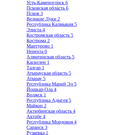
Усть-Каменогорск
6
Псковская область
6
Псков
3
Великие Луки
2
Республика Калмыкия
5
Элиста
4
Костромская область
5
Кострома
2
Мантурово
1
Нерехта
0
Алматинская область
5
Каскелен
1
Талгар
1
Атырауская область
5
Атырау
5
Республика Марий Эл
5
Йошкар-Ола
4
Волжск
1
Республика Адыгея
5
Майкоп
2
Актюбинская область
4
Актобе
4
Республика Мордовия
4
Саранск
3
Рузаевка
1