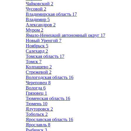
Чайковский
2
Чусовой
2
Владимирская область
17
Владимир
5
Александров
2
Муром
2
Ямало-Ненецкий автономный округ
17
Новый Уренгой
7
Ноябрьск
5
Салехард
2
Томская область
17
Томск
7
Колпашево
2
Стрежевой
2
Вологодская область
16
Череповец
8
Вологда
6
Грязовец
1
Тюменская область
16
Тюмень
10
Ялуторовск
2
Тобольск
2
Ярославская область
16
Ярославль
8
Рыбинск
3