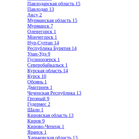
Павлодарская область
15
Павлодар
13
Аксу
2
Мурманская область
15
Мурманск
7
Оленегорск
1
Мончегорск
1
Нур-Султан
14
Республика Бурятия
14
Улан-Удэ
9
Гусиноозерск
1
Северобайкальск
1
Курская область
14
Курск
10
Обоянь
1
Дмитриев
1
Чеченская Республика
13
Грозный
9
Гудермес
2
Шали
1
Кировская область
13
Киров
9
Кирово-Чепецк
1
Яранск
1
Харьковская область
13