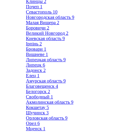
Клинцы
2
Почеп
1
Севастополь
10
Новгородская область
9
Малая Вишера
2
Боровичи
2
Великий Новгород
2
Киевская область
9
Ірпінь
2
Бровари
1
Вишневе
1
Липецкая область
9
Липецк
6
Задонск
2
Елец
1
Амурская область
9
Благовещенск
4
Белогорск
2
Свободный
1
Акмолинская область
9
Кокшетау
5
Щучинск
3
Орловская область
9
Орел
6
Мценск
1