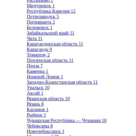
Рассказово
1
Мичуринск
1
Республика Карелия
12
Петрозаводск
5
Питкяранта
2
Беломорск
1
Забайкальский край
11
Чита
11
Карагандинская область
11
Караганда
9
Темиртау
2
Пензенская область
11
Пенза
7
Каменка
1
Нижний Ломов
1
Западно-Казахстанская область
11
Уральск
10
Аксай
1
Рязанская область
10
Рязань
8
Касимов
1
Рыбное
1
Чувашская Республика — Чувашия
10
Чебоксары
8
Новочебоксарск
1