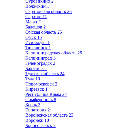
Суровикино
2
Волжский
1
Саратовская область
26
Саратов
11
Маркс
2
Балашов
2
Омская область
25
Омск
16
Исилькуль
1
Тюкалинск
1
Калининградская область
25
Калининград
14
Зеленоградск
2
Балтийск
1
Тульская область
24
Тула
10
Новомосковск
2
Киреевск
1
Республика Крым
24
Симферополь
8
Керчь
2
Евпатория
2
Воронежская область
23
Воронеж
10
Борисоглебск
2