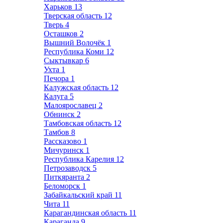
Харьков
13
Тверская область
12
Тверь
4
Осташков
2
Вышний Волочёк
1
Республика Коми
12
Сыктывкар
6
Ухта
1
Печора
1
Калужская область
12
Калуга
5
Малоярославец
2
Обнинск
2
Тамбовская область
12
Тамбов
8
Рассказово
1
Мичуринск
1
Республика Карелия
12
Петрозаводск
5
Питкяранта
2
Беломорск
1
Забайкальский край
11
Чита
11
Карагандинская область
11
Караганда
9