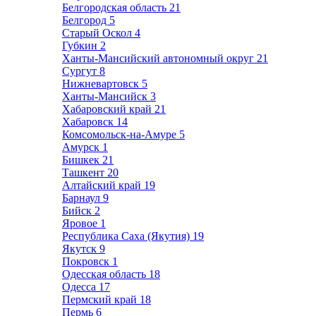
Белгородская область
21
Белгород
5
Старый Оскол
4
Губкин
2
Ханты-Мансийский автономный округ
21
Сургут
8
Нижневартовск
5
Ханты-Мансийск
3
Хабаровский край
21
Хабаровск
14
Комсомольск-на-Амуре
5
Амурск
1
Бишкек
21
Ташкент
20
Алтайский край
19
Барнаул
9
Бийск
2
Яровое
1
Республика Саха (Якутия)
19
Якутск
9
Покровск
1
Одесская область
18
Одесса
17
Пермский край
18
Пермь
6