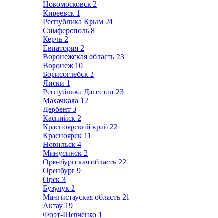
Новомосковск
2
Киреевск
1
Республика Крым
24
Симферополь
8
Керчь
2
Евпатория
2
Воронежская область
23
Воронеж
10
Борисоглебск
2
Лиски
1
Республика Дагестан
23
Махачкала
12
Дербент
3
Каспийск
2
Красноярский край
22
Красноярск
11
Норильск
4
Минусинск
2
Оренбургская область
22
Оренбург
9
Орск
3
Бузулук
2
Мангистауская область
21
Актау
19
Форт-Шевченко
1