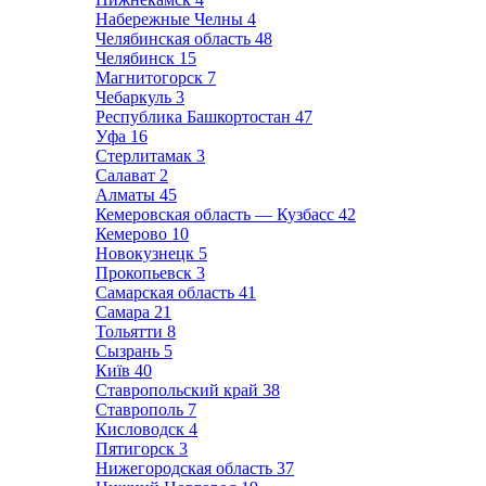
Набережные Челны
4
Челябинская область
48
Челябинск
15
Магнитогорск
7
Чебаркуль
3
Республика Башкортостан
47
Уфа
16
Стерлитамак
3
Салават
2
Алматы
45
Кемеровская область — Кузбасс
42
Кемерово
10
Новокузнецк
5
Прокопьевск
3
Самарская область
41
Самара
21
Тольятти
8
Сызрань
5
Київ
40
Ставропольский край
38
Ставрополь
7
Кисловодск
4
Пятигорск
3
Нижегородская область
37