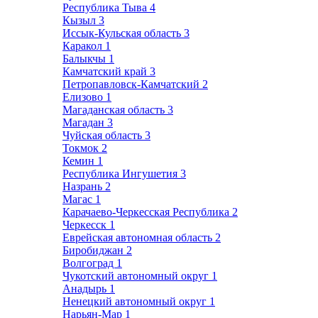
Республика Тыва
4
Кызыл
3
Иссык-Кульская область
3
Каракол
1
Балыкчы
1
Камчатский край
3
Петропавловск-Камчатский
2
Елизово
1
Магаданская область
3
Магадан
3
Чуйская область
3
Токмок
2
Кемин
1
Республика Ингушетия
3
Назрань
2
Магас
1
Карачаево-Черкесская Республика
2
Черкесск
1
Еврейская автономная область
2
Биробиджан
2
Волгоград
1
Чукотский автономный округ
1
Анадырь
1
Ненецкий автономный округ
1
Нарьян-Мар
1