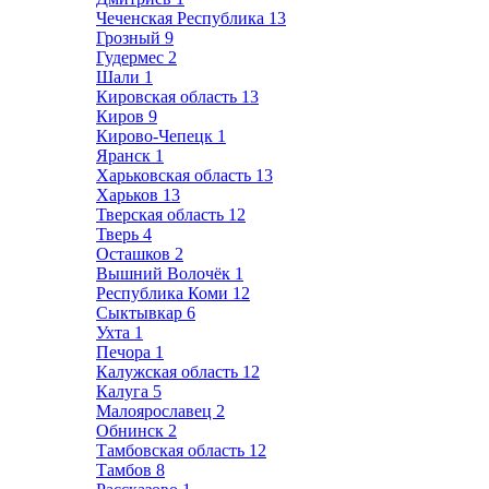
Чеченская Республика
13
Грозный
9
Гудермес
2
Шали
1
Кировская область
13
Киров
9
Кирово-Чепецк
1
Яранск
1
Харьковская область
13
Харьков
13
Тверская область
12
Тверь
4
Осташков
2
Вышний Волочёк
1
Республика Коми
12
Сыктывкар
6
Ухта
1
Печора
1
Калужская область
12
Калуга
5
Малоярославец
2
Обнинск
2
Тамбовская область
12
Тамбов
8