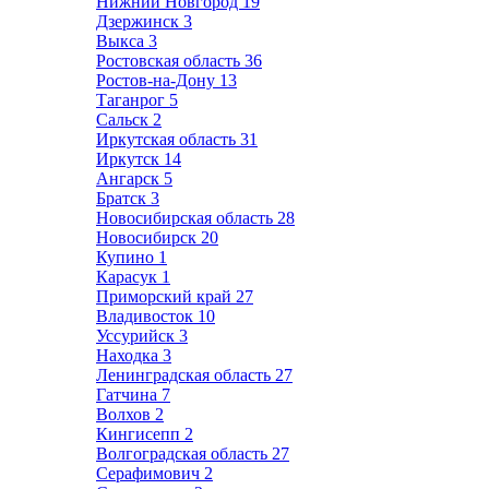
Нижний Новгород
19
Дзержинск
3
Выкса
3
Ростовская область
36
Ростов-на-Дону
13
Таганрог
5
Сальск
2
Иркутская область
31
Иркутск
14
Ангарск
5
Братск
3
Новосибирская область
28
Новосибирск
20
Купино
1
Карасук
1
Приморский край
27
Владивосток
10
Уссурийск
3
Находка
3
Ленинградская область
27
Гатчина
7
Волхов
2
Кингисепп
2
Волгоградская область
27
Серафимович
2