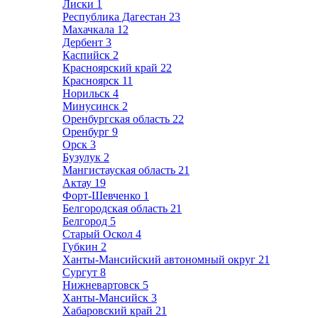
Лиски
1
Республика Дагестан
23
Махачкала
12
Дербент
3
Каспийск
2
Красноярский край
22
Красноярск
11
Норильск
4
Минусинск
2
Оренбургская область
22
Оренбург
9
Орск
3
Бузулук
2
Мангистауская область
21
Актау
19
Форт-Шевченко
1
Белгородская область
21
Белгород
5
Старый Оскол
4
Губкин
2
Ханты-Мансийский автономный округ
21
Сургут
8
Нижневартовск
5
Ханты-Мансийск
3
Хабаровский край
21