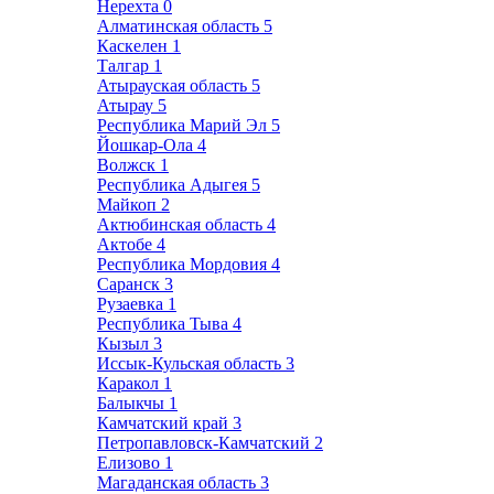
Нерехта
0
Алматинская область
5
Каскелен
1
Талгар
1
Атырауская область
5
Атырау
5
Республика Марий Эл
5
Йошкар-Ола
4
Волжск
1
Республика Адыгея
5
Майкоп
2
Актюбинская область
4
Актобе
4
Республика Мордовия
4
Саранск
3
Рузаевка
1
Республика Тыва
4
Кызыл
3
Иссык-Кульская область
3
Каракол
1
Балыкчы
1
Камчатский край
3
Петропавловск-Камчатский
2
Елизово
1
Магаданская область
3