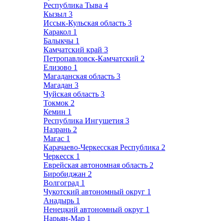
Республика Тыва
4
Кызыл
3
Иссык-Кульская область
3
Каракол
1
Балыкчы
1
Камчатский край
3
Петропавловск-Камчатский
2
Елизово
1
Магаданская область
3
Магадан
3
Чуйская область
3
Токмок
2
Кемин
1
Республика Ингушетия
3
Назрань
2
Магас
1
Карачаево-Черкесская Республика
2
Черкесск
1
Еврейская автономная область
2
Биробиджан
2
Волгоград
1
Чукотский автономный округ
1
Анадырь
1
Ненецкий автономный округ
1
Нарьян-Мар
1