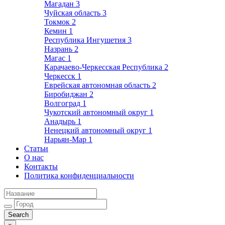
Магадан
3
Чуйская область
3
Токмок
2
Кемин
1
Республика Ингушетия
3
Назрань
2
Магас
1
Карачаево-Черкесская Республика
2
Черкесск
1
Еврейская автономная область
2
Биробиджан
2
Волгоград
1
Чукотский автономный округ
1
Анадырь
1
Ненецкий автономный округ
1
Нарьян-Мар
1
Статьи
О нас
Контакты
Политика конфиденциальности