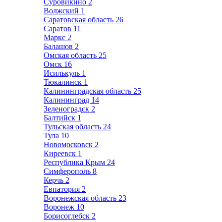
Суровикино
2
Волжский
1
Саратовская область
26
Саратов
11
Маркс
2
Балашов
2
Омская область
25
Омск
16
Исилькуль
1
Тюкалинск
1
Калининградская область
25
Калининград
14
Зеленоградск
2
Балтийск
1
Тульская область
24
Тула
10
Новомосковск
2
Киреевск
1
Республика Крым
24
Симферополь
8
Керчь
2
Евпатория
2
Воронежская область
23
Воронеж
10
Борисоглебск
2