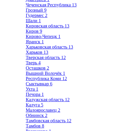
Чеченская Республика
13
Грозный
9
Гудермес
2
Шали
1
Кировская область
13
Киров
9
Кирово-Чепецк
1
Яранск
1
Харьковская область
13
Харьков
13
Тверская область
12
Тверь
4
Осташков
2
Вышний Волочёк
1
Республика Коми
12
Сыктывкар
6
Ухта
1
Печора
1
Калужская область
12
Калуга
5
Малоярославец
2
Обнинск
2
Тамбовская область
12
Тамбов
8