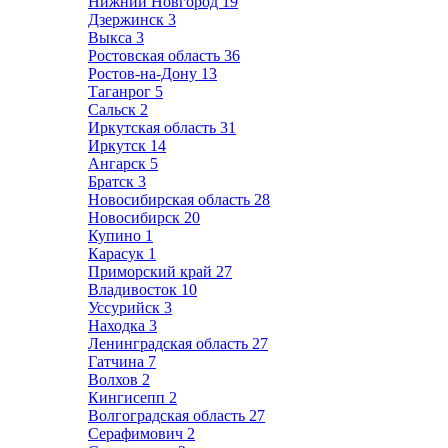
Нижний Новгород
19
Дзержинск
3
Выкса
3
Ростовская область
36
Ростов-на-Дону
13
Таганрог
5
Сальск
2
Иркутская область
31
Иркутск
14
Ангарск
5
Братск
3
Новосибирская область
28
Новосибирск
20
Купино
1
Карасук
1
Приморский край
27
Владивосток
10
Уссурийск
3
Находка
3
Ленинградская область
27
Гатчина
7
Волхов
2
Кингисепп
2
Волгоградская область
27
Серафимович
2