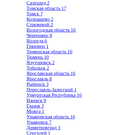
Салехард
2
Томская область
17
Томск
7
Колпашево
2
Стрежевой
2
Вологодская область
16
Череповец
8
Вологда
6
Грязовец
1
Тюменская область
16
Тюмень
10
Ялуторовск
2
Тобольск
2
Ярославская область
16
Ярославль
8
Рыбинск
3
Переславль-Залесский
1
Удмуртская Республика
16
Ижевск
9
Глазов
3
Можга
1
Ульяновская область
16
Ульяновск
7
Димитровград
3
Сенгилей
1