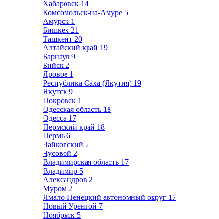
Хабаровск
14
Комсомольск-на-Амуре
5
Амурск
1
Бишкек
21
Ташкент
20
Алтайский край
19
Барнаул
9
Бийск
2
Яровое
1
Республика Саха (Якутия)
19
Якутск
9
Покровск
1
Одесская область
18
Одесса
17
Пермский край
18
Пермь
6
Чайковский
2
Чусовой
2
Владимирская область
17
Владимир
5
Александров
2
Муром
2
Ямало-Ненецкий автономный округ
17
Новый Уренгой
7
Ноябрьск
5