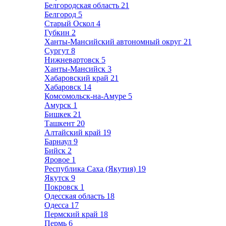
Белгородская область
21
Белгород
5
Старый Оскол
4
Губкин
2
Ханты-Мансийский автономный округ
21
Сургут
8
Нижневартовск
5
Ханты-Мансийск
3
Хабаровский край
21
Хабаровск
14
Комсомольск-на-Амуре
5
Амурск
1
Бишкек
21
Ташкент
20
Алтайский край
19
Барнаул
9
Бийск
2
Яровое
1
Республика Саха (Якутия)
19
Якутск
9
Покровск
1
Одесская область
18
Одесса
17
Пермский край
18
Пермь
6