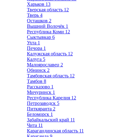
Харьков
13
Тверская область
12
Тверь
4
Осташков
2
Вышний Волочёк
1
Республика Коми
12
Сыктывкар
6
Ухта
1
Печора
1
Калужская область
12
Калуга
5
Малоярославец
2
Обнинск
2
Тамбовская область
12
Тамбов
8
Рассказово
1
Мичуринск
1
Республика Карелия
12
Петрозаводск
5
Питкяранта
2
Беломорск
1
Забайкальский край
11
Чита
11
Карагандинская область
11
Караганда
9