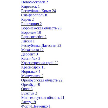
Новомосковск
2
Киреевск
1
Республика Крым
24
Симферополь
8
Керчь
2
Евпатория
2
Воронежская область
23
Воронеж
10
Борисоглебск
2
Лиски
1
Республика Дагестан
23
Махачкала
12
Дербент
3
Каспийск
2
Красноярский край
22
Красноярск
11
Норильск
4
Минусинск
2
Оренбургская область
22
Оренбург
9
Орск
3
Бузулук
2
Мангистауская область
21
Актау
19
Форт-Шевченко
1