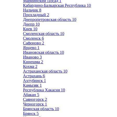
Мариинский Посад
1
Кабардино-Балкарская Республика
10
Нальчик
8
Прохладный
2
Днепропетровская область
10
Днепр
10
Киев
10
Смоленская область
10
Смоленск
6
Сафоново
2
Ярцево
1
Ивановская область
10
Иваново
3
Кинешма
2
Кохма
2
Астраханская область
10
Астрахань
6
Ахтубинск
1
Камызяк
1
Республика Хакасия
10
Абакан
5
Саяногорск
2
Черногорск
1
Брянская область
10
Брянск
5