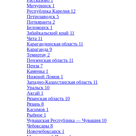
Рассказово
1
Мичуринск
1
Республика Карелия
12
Петрозаводск
5
Питкяранта
2
Беломорск
1
Забайкальский край
11
Чита
11
Карагандинская область
11
Караганда
9
Темиртау
2
Пензенская область
11
Пенза
7
Каменка
1
Нижний Ломов
1
Западно-Казахстанская область
11
Уральск
10
Аксай
1
Рязанская область
10
Рязань
8
Касимов
1
Рыбное
1
Чувашская Республика — Чувашия
10
Чебоксары
8
Новочебоксарск
1