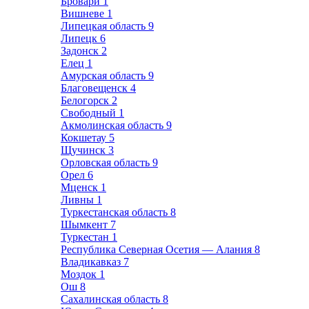
Бровари
1
Вишневе
1
Липецкая область
9
Липецк
6
Задонск
2
Елец
1
Амурская область
9
Благовещенск
4
Белогорск
2
Свободный
1
Акмолинская область
9
Кокшетау
5
Щучинск
3
Орловская область
9
Орел
6
Мценск
1
Ливны
1
Туркестанская область
8
Шымкент
7
Туркестан
1
Республика Северная Осетия — Алания
8
Владикавказ
7
Моздок
1
Ош
8
Сахалинская область
8