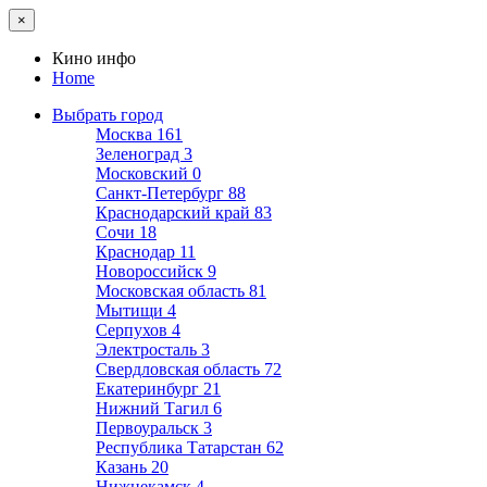
×
Кино инфо
Home
Выбрать город
Москва
161
Зеленоград
3
Московский
0
Санкт-Петербург
88
Краснодарский край
83
Сочи
18
Краснодар
11
Новороссийск
9
Московская область
81
Мытищи
4
Серпухов
4
Электросталь
3
Свердловская область
72
Екатеринбург
21
Нижний Тагил
6
Первоуральск
3
Республика Татарстан
62
Казань
20
Нижнекамск
4