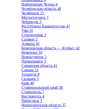
Набережные Челны
4
Челябинская область
48
Челябинск
15
Магнитогорск
7
Чебаркуль
3
Республика Башкортостан
47
Уфа
16
Стерлитамак
3
Салават
2
Алматы
45
Кемеровская область — Кузбасс
42
Кемерово
10
Новокузнецк
5
Прокопьевск
3
Самарская область
41
Самара
21
Тольятти
8
Сызрань
5
Київ
40
Ставропольский край
38
Ставрополь
7
Кисловодск
4
Пятигорск
3
Нижегородская область
37