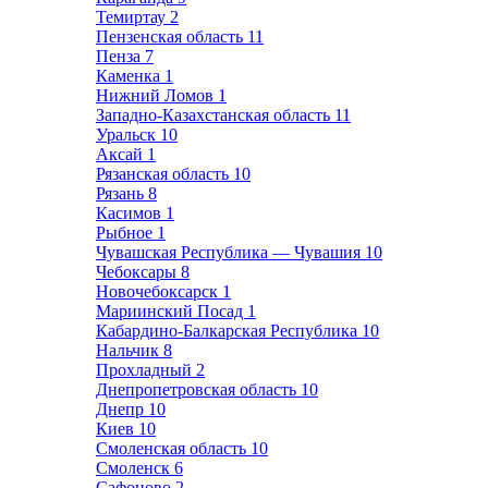
Темиртау
2
Пензенская область
11
Пенза
7
Каменка
1
Нижний Ломов
1
Западно-Казахстанская область
11
Уральск
10
Аксай
1
Рязанская область
10
Рязань
8
Касимов
1
Рыбное
1
Чувашская Республика — Чувашия
10
Чебоксары
8
Новочебоксарск
1
Мариинский Посад
1
Кабардино-Балкарская Республика
10
Нальчик
8
Прохладный
2
Днепропетровская область
10
Днепр
10
Киев
10
Смоленская область
10
Смоленск
6
Сафоново
2