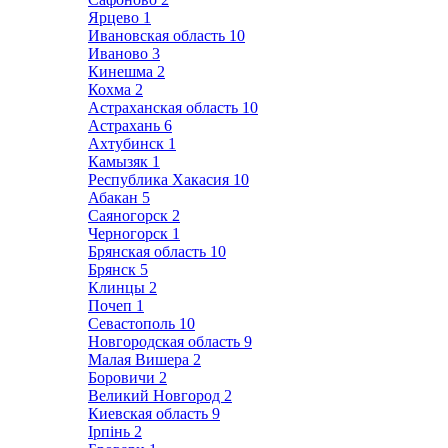
Ярцево
1
Ивановская область
10
Иваново
3
Кинешма
2
Кохма
2
Астраханская область
10
Астрахань
6
Ахтубинск
1
Камызяк
1
Республика Хакасия
10
Абакан
5
Саяногорск
2
Черногорск
1
Брянская область
10
Брянск
5
Клинцы
2
Почеп
1
Севастополь
10
Новгородская область
9
Малая Вишера
2
Боровичи
2
Великий Новгород
2
Киевская область
9
Ірпінь
2