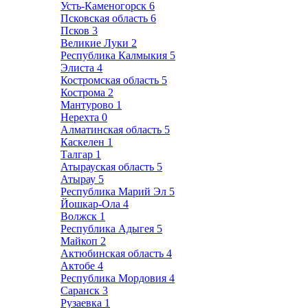
Усть-Каменогорск
6
Псковская область
6
Псков
3
Великие Луки
2
Республика Калмыкия
5
Элиста
4
Костромская область
5
Кострома
2
Мантурово
1
Нерехта
0
Алматинская область
5
Каскелен
1
Талгар
1
Атырауская область
5
Атырау
5
Республика Марий Эл
5
Йошкар-Ола
4
Волжск
1
Республика Адыгея
5
Майкоп
2
Актюбинская область
4
Актобе
4
Республика Мордовия
4
Саранск
3
Рузаевка
1