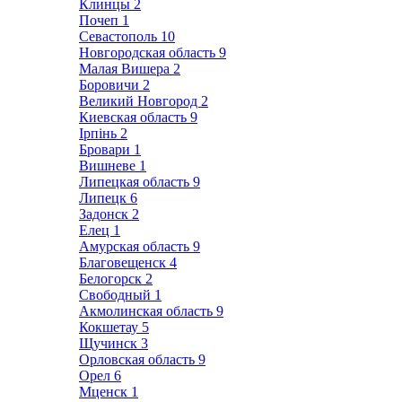
Клинцы
2
Почеп
1
Севастополь
10
Новгородская область
9
Малая Вишера
2
Боровичи
2
Великий Новгород
2
Киевская область
9
Ірпінь
2
Бровари
1
Вишневе
1
Липецкая область
9
Липецк
6
Задонск
2
Елец
1
Амурская область
9
Благовещенск
4
Белогорск
2
Свободный
1
Акмолинская область
9
Кокшетау
5
Щучинск
3
Орловская область
9
Орел
6
Мценск
1