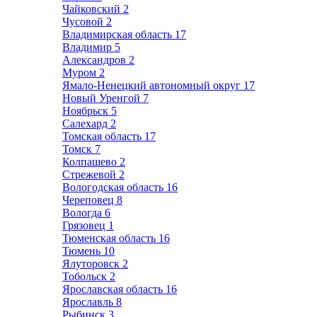
Чайковский
2
Чусовой
2
Владимирская область
17
Владимир
5
Александров
2
Муром
2
Ямало-Ненецкий автономный округ
17
Новый Уренгой
7
Ноябрьск
5
Салехард
2
Томская область
17
Томск
7
Колпашево
2
Стрежевой
2
Вологодская область
16
Череповец
8
Вологда
6
Грязовец
1
Тюменская область
16
Тюмень
10
Ялуторовск
2
Тобольск
2
Ярославская область
16
Ярославль
8
Рыбинск
3