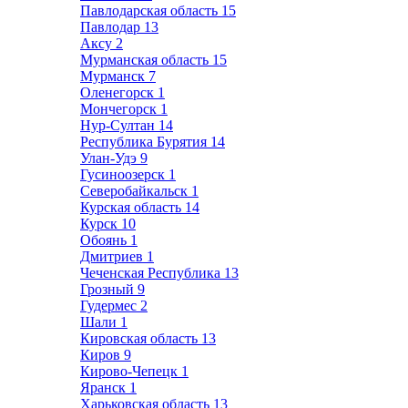
Павлодарская область
15
Павлодар
13
Аксу
2
Мурманская область
15
Мурманск
7
Оленегорск
1
Мончегорск
1
Нур-Султан
14
Республика Бурятия
14
Улан-Удэ
9
Гусиноозерск
1
Северобайкальск
1
Курская область
14
Курск
10
Обоянь
1
Дмитриев
1
Чеченская Республика
13
Грозный
9
Гудермес
2
Шали
1
Кировская область
13
Киров
9
Кирово-Чепецк
1
Яранск
1
Харьковская область
13