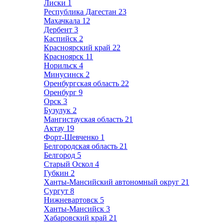
Лиски
1
Республика Дагестан
23
Махачкала
12
Дербент
3
Каспийск
2
Красноярский край
22
Красноярск
11
Норильск
4
Минусинск
2
Оренбургская область
22
Оренбург
9
Орск
3
Бузулук
2
Мангистауская область
21
Актау
19
Форт-Шевченко
1
Белгородская область
21
Белгород
5
Старый Оскол
4
Губкин
2
Ханты-Мансийский автономный округ
21
Сургут
8
Нижневартовск
5
Ханты-Мансийск
3
Хабаровский край
21