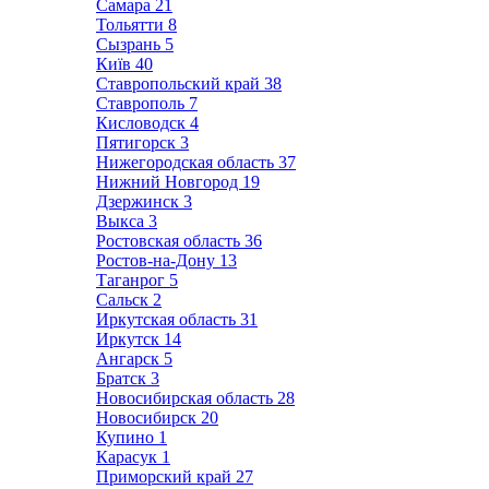
Самара
21
Тольятти
8
Сызрань
5
Київ
40
Ставропольский край
38
Ставрополь
7
Кисловодск
4
Пятигорск
3
Нижегородская область
37
Нижний Новгород
19
Дзержинск
3
Выкса
3
Ростовская область
36
Ростов-на-Дону
13
Таганрог
5
Сальск
2
Иркутская область
31
Иркутск
14
Ангарск
5
Братск
3
Новосибирская область
28
Новосибирск
20
Купино
1
Карасук
1
Приморский край
27