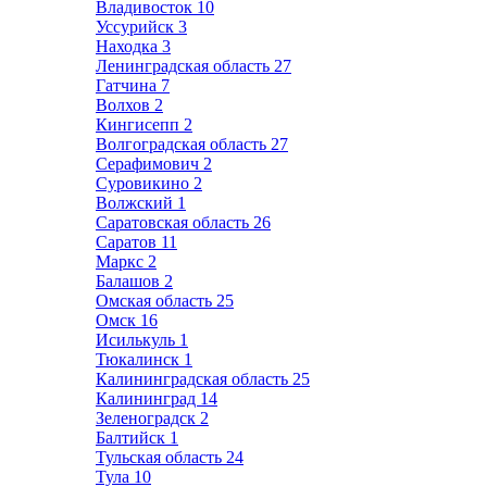
Владивосток
10
Уссурийск
3
Находка
3
Ленинградская область
27
Гатчина
7
Волхов
2
Кингисепп
2
Волгоградская область
27
Серафимович
2
Суровикино
2
Волжский
1
Саратовская область
26
Саратов
11
Маркс
2
Балашов
2
Омская область
25
Омск
16
Исилькуль
1
Тюкалинск
1
Калининградская область
25
Калининград
14
Зеленоградск
2
Балтийск
1
Тульская область
24
Тула
10