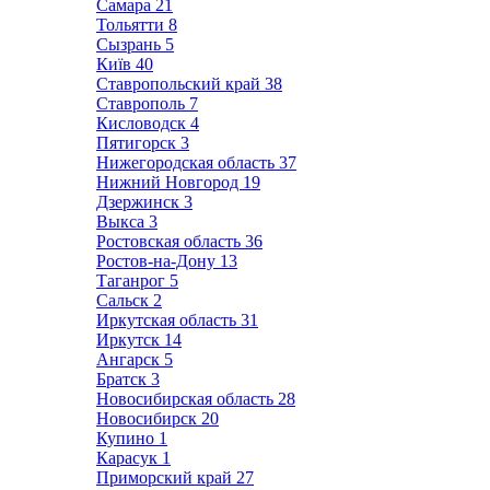
Самара
21
Тольятти
8
Сызрань
5
Київ
40
Ставропольский край
38
Ставрополь
7
Кисловодск
4
Пятигорск
3
Нижегородская область
37
Нижний Новгород
19
Дзержинск
3
Выкса
3
Ростовская область
36
Ростов-на-Дону
13
Таганрог
5
Сальск
2
Иркутская область
31
Иркутск
14
Ангарск
5
Братск
3
Новосибирская область
28
Новосибирск
20
Купино
1
Карасук
1
Приморский край
27