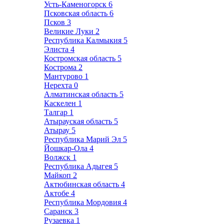
Усть-Каменогорск
6
Псковская область
6
Псков
3
Великие Луки
2
Республика Калмыкия
5
Элиста
4
Костромская область
5
Кострома
2
Мантурово
1
Нерехта
0
Алматинская область
5
Каскелен
1
Талгар
1
Атырауская область
5
Атырау
5
Республика Марий Эл
5
Йошкар-Ола
4
Волжск
1
Республика Адыгея
5
Майкоп
2
Актюбинская область
4
Актобе
4
Республика Мордовия
4
Саранск
3
Рузаевка
1