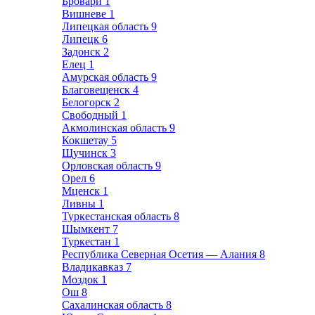
Бровари
1
Вишневе
1
Липецкая область
9
Липецк
6
Задонск
2
Елец
1
Амурская область
9
Благовещенск
4
Белогорск
2
Свободный
1
Акмолинская область
9
Кокшетау
5
Щучинск
3
Орловская область
9
Орел
6
Мценск
1
Ливны
1
Туркестанская область
8
Шымкент
7
Туркестан
1
Республика Северная Осетия — Алания
8
Владикавказ
7
Моздок
1
Ош
8
Сахалинская область
8