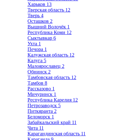
Харьков
13
Тверская область
12
Тверь
4
Осташков
2
Вышний Волочёк
1
Республика Коми
12
Сыктывкар
6
Ухта
1
Печора
1
Калужская область
12
Калуга
5
Малоярославец
2
Обнинск
2
Тамбовская область
12
Тамбов
8
Рассказово
1
Мичуринск
1
Республика Карелия
12
Петрозаводск
5
Питкяранта
2
Беломорск
1
Забайкальский край
11
Чита
11
Карагандинская область
11
Караганда
9