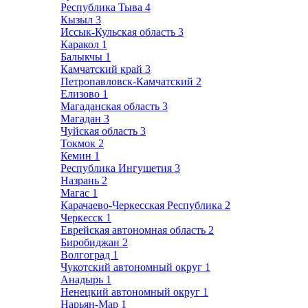
Республика Тыва
4
Кызыл
3
Иссык-Кульская область
3
Каракол
1
Балыкчы
1
Камчатский край
3
Петропавловск-Камчатский
2
Елизово
1
Магаданская область
3
Магадан
3
Чуйская область
3
Токмок
2
Кемин
1
Республика Ингушетия
3
Назрань
2
Магас
1
Карачаево-Черкесская Республика
2
Черкесск
1
Еврейская автономная область
2
Биробиджан
2
Волгоград
1
Чукотский автономный округ
1
Анадырь
1
Ненецкий автономный округ
1
Нарьян-Мар
1