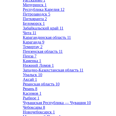
Рассказово
1
Мичуринск
1
Республика Карелия
12
Петрозаводск
5
Питкяранта
2
Беломорск
1
Забайкальский край
11
Чита
11
Карагандинская область
11
Караганда
9
Темиртау
2
Пензенская область
11
Пенза
7
Каменка
1
Нижний Ломов
1
Западно-Казахстанская область
11
Уральск
10
Аксай
1
Рязанская область
10
Рязань
8
Касимов
1
Рыбное
1
Чувашская Республика — Чувашия
10
Чебоксары
8
Новочебоксарск
1