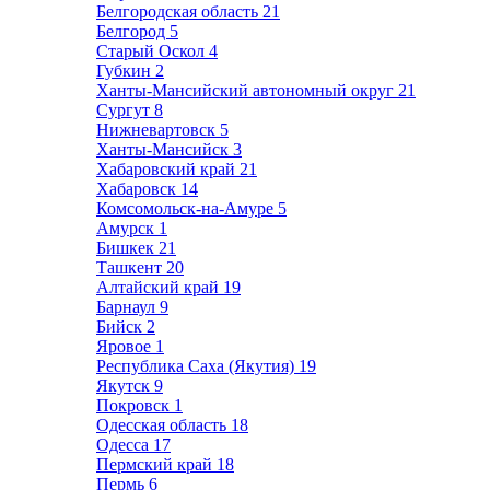
Белгородская область
21
Белгород
5
Старый Оскол
4
Губкин
2
Ханты-Мансийский автономный округ
21
Сургут
8
Нижневартовск
5
Ханты-Мансийск
3
Хабаровский край
21
Хабаровск
14
Комсомольск-на-Амуре
5
Амурск
1
Бишкек
21
Ташкент
20
Алтайский край
19
Барнаул
9
Бийск
2
Яровое
1
Республика Саха (Якутия)
19
Якутск
9
Покровск
1
Одесская область
18
Одесса
17
Пермский край
18
Пермь
6