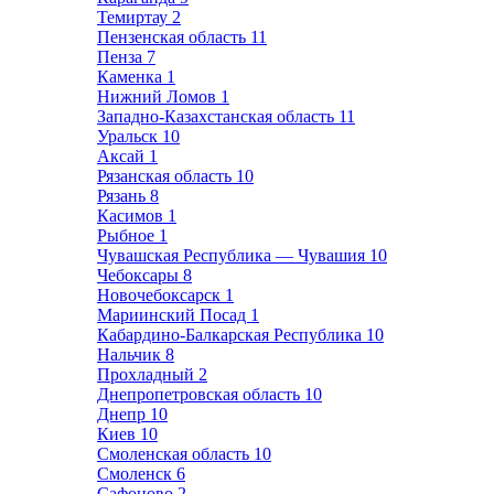
Темиртау
2
Пензенская область
11
Пенза
7
Каменка
1
Нижний Ломов
1
Западно-Казахстанская область
11
Уральск
10
Аксай
1
Рязанская область
10
Рязань
8
Касимов
1
Рыбное
1
Чувашская Республика — Чувашия
10
Чебоксары
8
Новочебоксарск
1
Мариинский Посад
1
Кабардино-Балкарская Республика
10
Нальчик
8
Прохладный
2
Днепропетровская область
10
Днепр
10
Киев
10
Смоленская область
10
Смоленск
6
Сафоново
2