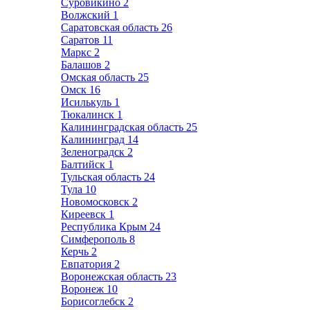
Суровикино
2
Волжский
1
Саратовская область
26
Саратов
11
Маркс
2
Балашов
2
Омская область
25
Омск
16
Исилькуль
1
Тюкалинск
1
Калининградская область
25
Калининград
14
Зеленоградск
2
Балтийск
1
Тульская область
24
Тула
10
Новомосковск
2
Киреевск
1
Республика Крым
24
Симферополь
8
Керчь
2
Евпатория
2
Воронежская область
23
Воронеж
10
Борисоглебск
2