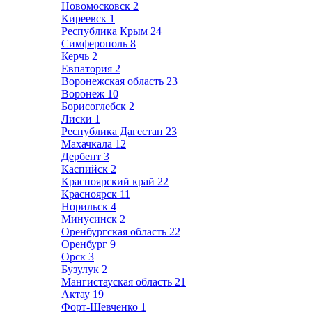
Новомосковск
2
Киреевск
1
Республика Крым
24
Симферополь
8
Керчь
2
Евпатория
2
Воронежская область
23
Воронеж
10
Борисоглебск
2
Лиски
1
Республика Дагестан
23
Махачкала
12
Дербент
3
Каспийск
2
Красноярский край
22
Красноярск
11
Норильск
4
Минусинск
2
Оренбургская область
22
Оренбург
9
Орск
3
Бузулук
2
Мангистауская область
21
Актау
19
Форт-Шевченко
1