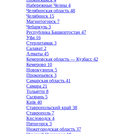
Набережные Челны
4
Челябинская область
48
Челябинск
15
Магнитогорск
7
Чебаркуль
3
Республика Башкортостан
47
Уфа
16
Стерлитамак
3
Салават
2
Алматы
45
Кемеровская область — Кузбасс
42
Кемерово
10
Новокузнецк
5
Прокопьевск
3
Самарская область
41
Самара
21
Тольятти
8
Сызрань
5
Київ
40
Ставропольский край
38
Ставрополь
7
Кисловодск
4
Пятигорск
3
Нижегородская область
37