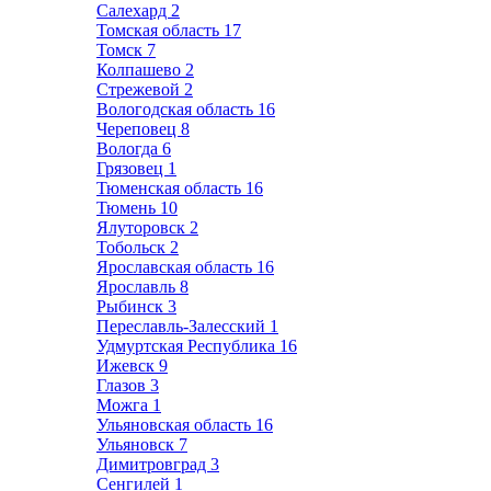
Салехард
2
Томская область
17
Томск
7
Колпашево
2
Стрежевой
2
Вологодская область
16
Череповец
8
Вологда
6
Грязовец
1
Тюменская область
16
Тюмень
10
Ялуторовск
2
Тобольск
2
Ярославская область
16
Ярославль
8
Рыбинск
3
Переславль-Залесский
1
Удмуртская Республика
16
Ижевск
9
Глазов
3
Можга
1
Ульяновская область
16
Ульяновск
7
Димитровград
3
Сенгилей
1