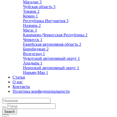
Магадан
3
Чуйская область
3
Токмок
2
Кемин
1
Республика Ингушетия
3
Назрань
2
Магас
1
Карачаево-Черкесская Республика
2
Черкесск
1
Еврейская автономная область
2
Биробиджан
2
Волгоград
1
Чукотский автономный округ
1
Анадырь
1
Ненецкий автономный округ
1
Нарьян-Мар
1
Статьи
О нас
Контакты
Политика конфиденциальности