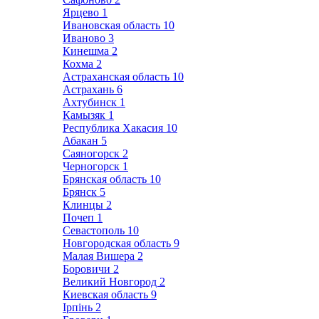
Ярцево
1
Ивановская область
10
Иваново
3
Кинешма
2
Кохма
2
Астраханская область
10
Астрахань
6
Ахтубинск
1
Камызяк
1
Республика Хакасия
10
Абакан
5
Саяногорск
2
Черногорск
1
Брянская область
10
Брянск
5
Клинцы
2
Почеп
1
Севастополь
10
Новгородская область
9
Малая Вишера
2
Боровичи
2
Великий Новгород
2
Киевская область
9
Ірпінь
2