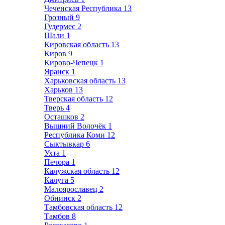
Чеченская Республика
13
Грозный
9
Гудермес
2
Шали
1
Кировская область
13
Киров
9
Кирово-Чепецк
1
Яранск
1
Харьковская область
13
Харьков
13
Тверская область
12
Тверь
4
Осташков
2
Вышний Волочёк
1
Республика Коми
12
Сыктывкар
6
Ухта
1
Печора
1
Калужская область
12
Калуга
5
Малоярославец
2
Обнинск
2
Тамбовская область
12
Тамбов
8