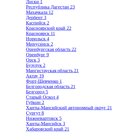
Лиски
1
Республика Дагестан
23
Махачкала
12
Дербент
3
Каспийск
2
Красноярский край
22
Красноярск
11
Норильск
4
Минусинск
2
Оренбургская область
22
Оренбург
9
Орск
3
Бузулук
2
Мангистауская область
21
Актау
19
Форт-Шевченко
1
Белгородская область
21
Белгород
5
Старый Оскол
4
Губкин
2
Ханты-Мансийский автономный округ
21
Сургут
8
Нижневартовск
5
Ханты-Мансийск
3
Хабаровский край
21