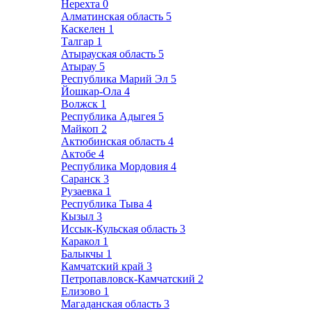
Нерехта
0
Алматинская область
5
Каскелен
1
Талгар
1
Атырауская область
5
Атырау
5
Республика Марий Эл
5
Йошкар-Ола
4
Волжск
1
Республика Адыгея
5
Майкоп
2
Актюбинская область
4
Актобе
4
Республика Мордовия
4
Саранск
3
Рузаевка
1
Республика Тыва
4
Кызыл
3
Иссык-Кульская область
3
Каракол
1
Балыкчы
1
Камчатский край
3
Петропавловск-Камчатский
2
Елизово
1
Магаданская область
3