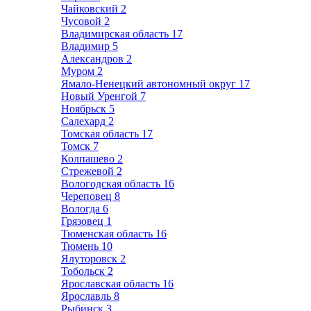
Чайковский
2
Чусовой
2
Владимирская область
17
Владимир
5
Александров
2
Муром
2
Ямало-Ненецкий автономный округ
17
Новый Уренгой
7
Ноябрьск
5
Салехард
2
Томская область
17
Томск
7
Колпашево
2
Стрежевой
2
Вологодская область
16
Череповец
8
Вологда
6
Грязовец
1
Тюменская область
16
Тюмень
10
Ялуторовск
2
Тобольск
2
Ярославская область
16
Ярославль
8
Рыбинск
3