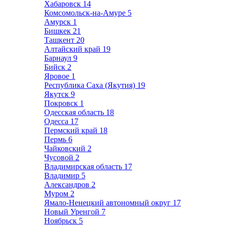
Хабаровск
14
Комсомольск-на-Амуре
5
Амурск
1
Бишкек
21
Ташкент
20
Алтайский край
19
Барнаул
9
Бийск
2
Яровое
1
Республика Саха (Якутия)
19
Якутск
9
Покровск
1
Одесская область
18
Одесса
17
Пермский край
18
Пермь
6
Чайковский
2
Чусовой
2
Владимирская область
17
Владимир
5
Александров
2
Муром
2
Ямало-Ненецкий автономный округ
17
Новый Уренгой
7
Ноябрьск
5