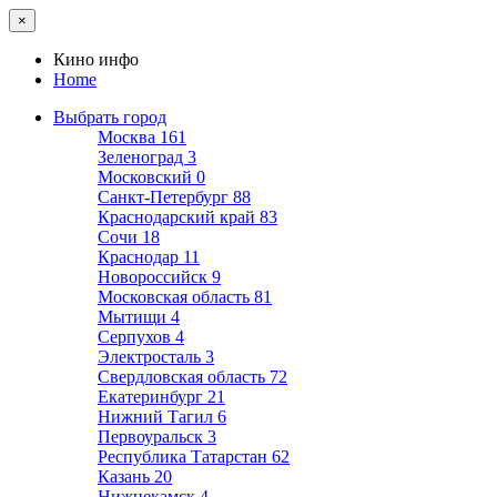
×
Кино инфо
Home
Выбрать город
Москва
161
Зеленоград
3
Московский
0
Санкт-Петербург
88
Краснодарский край
83
Сочи
18
Краснодар
11
Новороссийск
9
Московская область
81
Мытищи
4
Серпухов
4
Электросталь
3
Свердловская область
72
Екатеринбург
21
Нижний Тагил
6
Первоуральск
3
Республика Татарстан
62
Казань
20
Нижнекамск
4