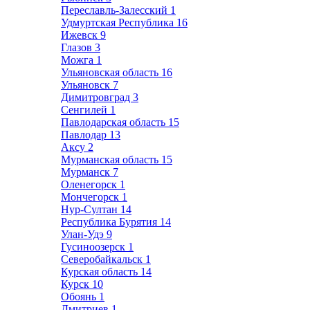
Переславль-Залесский
1
Удмуртская Республика
16
Ижевск
9
Глазов
3
Можга
1
Ульяновская область
16
Ульяновск
7
Димитровград
3
Сенгилей
1
Павлодарская область
15
Павлодар
13
Аксу
2
Мурманская область
15
Мурманск
7
Оленегорск
1
Мончегорск
1
Нур-Султан
14
Республика Бурятия
14
Улан-Удэ
9
Гусиноозерск
1
Северобайкальск
1
Курская область
14
Курск
10
Обоянь
1
Дмитриев
1