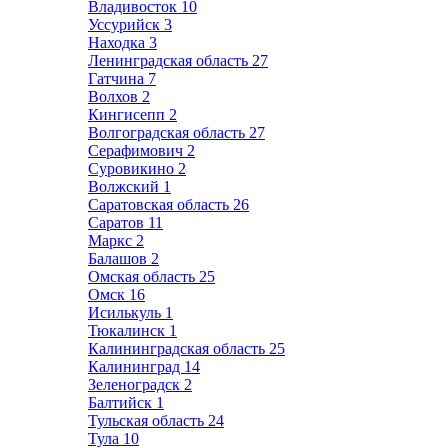
Владивосток
10
Уссурийск
3
Находка
3
Ленинградская область
27
Гатчина
7
Волхов
2
Кингисепп
2
Волгоградская область
27
Серафимович
2
Суровикино
2
Волжский
1
Саратовская область
26
Саратов
11
Маркс
2
Балашов
2
Омская область
25
Омск
16
Исилькуль
1
Тюкалинск
1
Калининградская область
25
Калининград
14
Зеленоградск
2
Балтийск
1
Тульская область
24
Тула
10