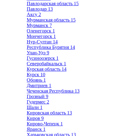
Павлодарская область
15
Павлодар
13
Аксу
2
Мурманская область
15
Мурманск
7
Оленегорск
1
Мончегорск
1
Нур-Султан
14
Республика Бурятия
14
Улан-Удэ
9
Гусиноозерск
1
Северобайкальск
1
Курская область
14
Курск
10
Обоянь
1
Дмитриев
1
Чеченская Республика
13
Грозный
9
Гудермес
2
Шали
1
Кировская область
13
Киров
9
Кирово-Чепецк
1
Яранск
1
Харьковская область
13