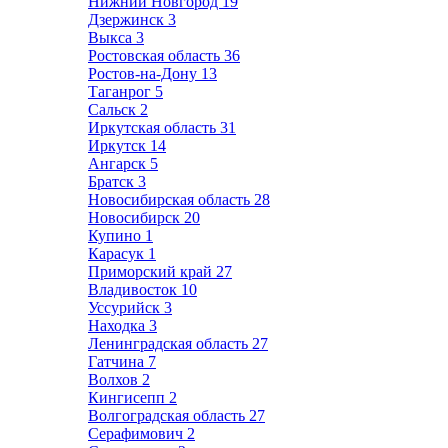
Нижний Новгород
19
Дзержинск
3
Выкса
3
Ростовская область
36
Ростов-на-Дону
13
Таганрог
5
Сальск
2
Иркутская область
31
Иркутск
14
Ангарск
5
Братск
3
Новосибирская область
28
Новосибирск
20
Купино
1
Карасук
1
Приморский край
27
Владивосток
10
Уссурийск
3
Находка
3
Ленинградская область
27
Гатчина
7
Волхов
2
Кингисепп
2
Волгоградская область
27
Серафимович
2