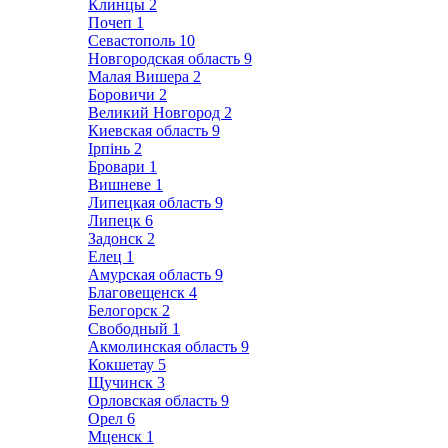
Клинцы
2
Почеп
1
Севастополь
10
Новгородская область
9
Малая Вишера
2
Боровичи
2
Великий Новгород
2
Киевская область
9
Ірпінь
2
Бровари
1
Вишневе
1
Липецкая область
9
Липецк
6
Задонск
2
Елец
1
Амурская область
9
Благовещенск
4
Белогорск
2
Свободный
1
Акмолинская область
9
Кокшетау
5
Щучинск
3
Орловская область
9
Орел
6
Мценск
1