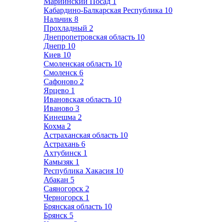
Мариинский Посад
1
Кабардино-Балкарская Республика
10
Нальчик
8
Прохладный
2
Днепропетровская область
10
Днепр
10
Киев
10
Смоленская область
10
Смоленск
6
Сафоново
2
Ярцево
1
Ивановская область
10
Иваново
3
Кинешма
2
Кохма
2
Астраханская область
10
Астрахань
6
Ахтубинск
1
Камызяк
1
Республика Хакасия
10
Абакан
5
Саяногорск
2
Черногорск
1
Брянская область
10
Брянск
5