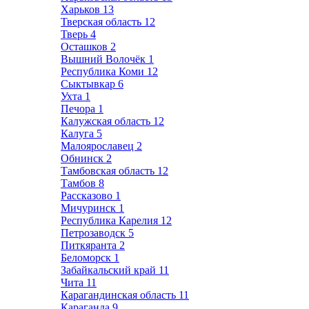
Харьков
13
Тверская область
12
Тверь
4
Осташков
2
Вышний Волочёк
1
Республика Коми
12
Сыктывкар
6
Ухта
1
Печора
1
Калужская область
12
Калуга
5
Малоярославец
2
Обнинск
2
Тамбовская область
12
Тамбов
8
Рассказово
1
Мичуринск
1
Республика Карелия
12
Петрозаводск
5
Питкяранта
2
Беломорск
1
Забайкальский край
11
Чита
11
Карагандинская область
11
Караганда
9