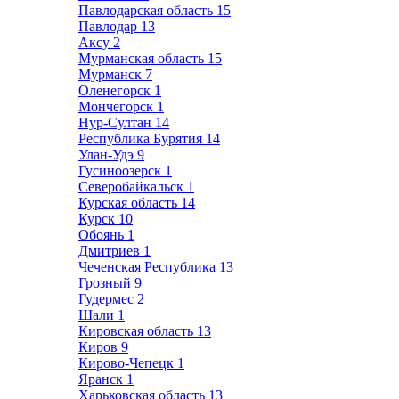
Павлодарская область
15
Павлодар
13
Аксу
2
Мурманская область
15
Мурманск
7
Оленегорск
1
Мончегорск
1
Нур-Султан
14
Республика Бурятия
14
Улан-Удэ
9
Гусиноозерск
1
Северобайкальск
1
Курская область
14
Курск
10
Обоянь
1
Дмитриев
1
Чеченская Республика
13
Грозный
9
Гудермес
2
Шали
1
Кировская область
13
Киров
9
Кирово-Чепецк
1
Яранск
1
Харьковская область
13