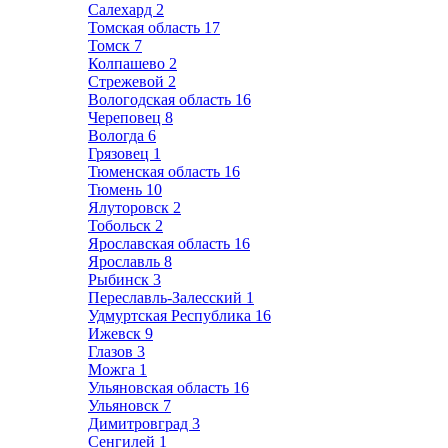
Салехард
2
Томская область
17
Томск
7
Колпашево
2
Стрежевой
2
Вологодская область
16
Череповец
8
Вологда
6
Грязовец
1
Тюменская область
16
Тюмень
10
Ялуторовск
2
Тобольск
2
Ярославская область
16
Ярославль
8
Рыбинск
3
Переславль-Залесский
1
Удмуртская Республика
16
Ижевск
9
Глазов
3
Можга
1
Ульяновская область
16
Ульяновск
7
Димитровград
3
Сенгилей
1