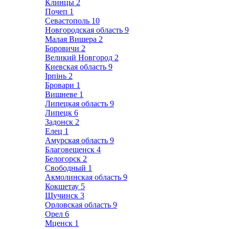
Клинцы
2
Почеп
1
Севастополь
10
Новгородская область
9
Малая Вишера
2
Боровичи
2
Великий Новгород
2
Киевская область
9
Ірпінь
2
Бровари
1
Вишневе
1
Липецкая область
9
Липецк
6
Задонск
2
Елец
1
Амурская область
9
Благовещенск
4
Белогорск
2
Свободный
1
Акмолинская область
9
Кокшетау
5
Щучинск
3
Орловская область
9
Орел
6
Мценск
1