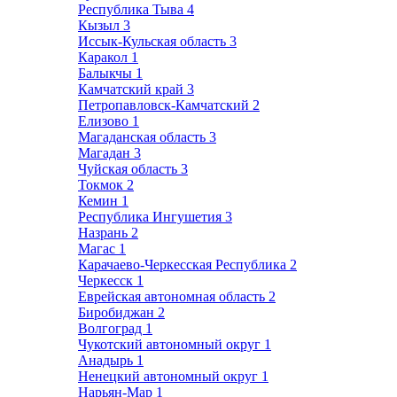
Республика Тыва
4
Кызыл
3
Иссык-Кульская область
3
Каракол
1
Балыкчы
1
Камчатский край
3
Петропавловск-Камчатский
2
Елизово
1
Магаданская область
3
Магадан
3
Чуйская область
3
Токмок
2
Кемин
1
Республика Ингушетия
3
Назрань
2
Магас
1
Карачаево-Черкесская Республика
2
Черкесск
1
Еврейская автономная область
2
Биробиджан
2
Волгоград
1
Чукотский автономный округ
1
Анадырь
1
Ненецкий автономный округ
1
Нарьян-Мар
1