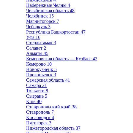
Набережные Челны
4
Челябинская область
48
Челябинск
15
Магнитогорск
7
Чебаркуль
3
Республика Башкортостан
47
Уфа
16
Стерлитамак
3
Салават
2
Алматы
45
Кемеровская область — Кузбасс
42
Кемерово
10
Новокузнецк
5
Прокопьевск
3
Самарская область
41
Самара
21
Тольятти
8
Сызрань
5
Київ
40
Ставропольский край
38
Ставрополь
7
Кисловодск
4
Пятигорск
3
Нижегородская область
37