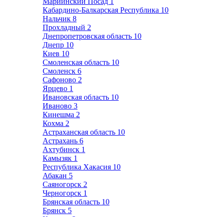
Мариинский Посад
1
Кабардино-Балкарская Республика
10
Нальчик
8
Прохладный
2
Днепропетровская область
10
Днепр
10
Киев
10
Смоленская область
10
Смоленск
6
Сафоново
2
Ярцево
1
Ивановская область
10
Иваново
3
Кинешма
2
Кохма
2
Астраханская область
10
Астрахань
6
Ахтубинск
1
Камызяк
1
Республика Хакасия
10
Абакан
5
Саяногорск
2
Черногорск
1
Брянская область
10
Брянск
5