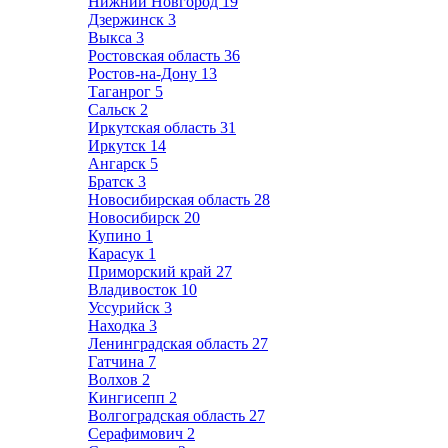
Нижний Новгород
19
Дзержинск
3
Выкса
3
Ростовская область
36
Ростов-на-Дону
13
Таганрог
5
Сальск
2
Иркутская область
31
Иркутск
14
Ангарск
5
Братск
3
Новосибирская область
28
Новосибирск
20
Купино
1
Карасук
1
Приморский край
27
Владивосток
10
Уссурийск
3
Находка
3
Ленинградская область
27
Гатчина
7
Волхов
2
Кингисепп
2
Волгоградская область
27
Серафимович
2