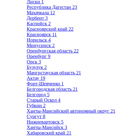
Лиски
1
Республика Дагестан
23
Махачкала
12
Дербент
3
Каспийск
2
Красноярский край
22
Красноярск
11
Норильск
4
Минусинск
2
Оренбургская область
22
Оренбург
9
Орск
3
Бузулук
2
Мангистауская область
21
Актау
19
Форт-Шевченко
1
Белгородская область
21
Белгород
5
Старый Оскол
4
Губкин
2
Ханты-Мансийский автономный округ
21
Сургут
8
Нижневартовск
5
Ханты-Мансийск
3
Хабаровский край
21