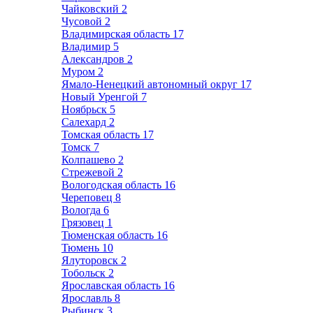
Чайковский
2
Чусовой
2
Владимирская область
17
Владимир
5
Александров
2
Муром
2
Ямало-Ненецкий автономный округ
17
Новый Уренгой
7
Ноябрьск
5
Салехард
2
Томская область
17
Томск
7
Колпашево
2
Стрежевой
2
Вологодская область
16
Череповец
8
Вологда
6
Грязовец
1
Тюменская область
16
Тюмень
10
Ялуторовск
2
Тобольск
2
Ярославская область
16
Ярославль
8
Рыбинск
3