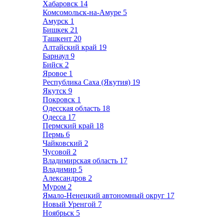
Хабаровск
14
Комсомольск-на-Амуре
5
Амурск
1
Бишкек
21
Ташкент
20
Алтайский край
19
Барнаул
9
Бийск
2
Яровое
1
Республика Саха (Якутия)
19
Якутск
9
Покровск
1
Одесская область
18
Одесса
17
Пермский край
18
Пермь
6
Чайковский
2
Чусовой
2
Владимирская область
17
Владимир
5
Александров
2
Муром
2
Ямало-Ненецкий автономный округ
17
Новый Уренгой
7
Ноябрьск
5