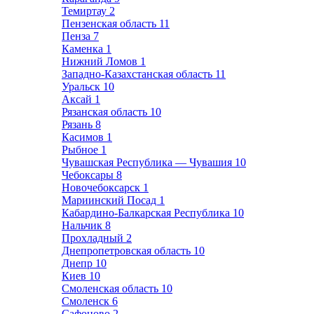
Темиртау
2
Пензенская область
11
Пенза
7
Каменка
1
Нижний Ломов
1
Западно-Казахстанская область
11
Уральск
10
Аксай
1
Рязанская область
10
Рязань
8
Касимов
1
Рыбное
1
Чувашская Республика — Чувашия
10
Чебоксары
8
Новочебоксарск
1
Мариинский Посад
1
Кабардино-Балкарская Республика
10
Нальчик
8
Прохладный
2
Днепропетровская область
10
Днепр
10
Киев
10
Смоленская область
10
Смоленск
6
Сафоново
2