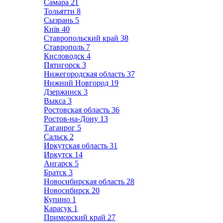
Самара
21
Тольятти
8
Сызрань
5
Київ
40
Ставропольский край
38
Ставрополь
7
Кисловодск
4
Пятигорск
3
Нижегородская область
37
Нижний Новгород
19
Дзержинск
3
Выкса
3
Ростовская область
36
Ростов-на-Дону
13
Таганрог
5
Сальск
2
Иркутская область
31
Иркутск
14
Ангарск
5
Братск
3
Новосибирская область
28
Новосибирск
20
Купино
1
Карасук
1
Приморский край
27