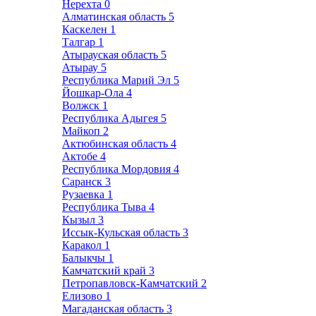
Нерехта
0
Алматинская область
5
Каскелен
1
Талгар
1
Атырауская область
5
Атырау
5
Республика Марий Эл
5
Йошкар-Ола
4
Волжск
1
Республика Адыгея
5
Майкоп
2
Актюбинская область
4
Актобе
4
Республика Мордовия
4
Саранск
3
Рузаевка
1
Республика Тыва
4
Кызыл
3
Иссык-Кульская область
3
Каракол
1
Балыкчы
1
Камчатский край
3
Петропавловск-Камчатский
2
Елизово
1
Магаданская область
3