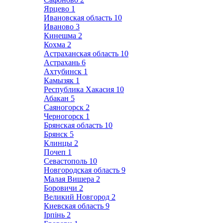
Ярцево
1
Ивановская область
10
Иваново
3
Кинешма
2
Кохма
2
Астраханская область
10
Астрахань
6
Ахтубинск
1
Камызяк
1
Республика Хакасия
10
Абакан
5
Саяногорск
2
Черногорск
1
Брянская область
10
Брянск
5
Клинцы
2
Почеп
1
Севастополь
10
Новгородская область
9
Малая Вишера
2
Боровичи
2
Великий Новгород
2
Киевская область
9
Ірпінь
2