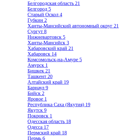
Белгородская область
21
Белгород
5
Старый Оскол
4
Губкин
2
Ханты-Мансийский автономный округ
21
Сургут
8
Нижневартовск
5
Ханты-Мансийск
3
Хабаровский край
21
Хабаровск
14
Комсомольск-на-Амуре
5
Амурск
1
Бишкек
21
Ташкент
20
Алтайский край
19
Барнаул
9
Бийск
2
Яровое
1
Республика Саха (Якутия)
19
Якутск
9
Покровск
1
Одесская область
18
Одесса
17
Пермский край
18
Пермь
6