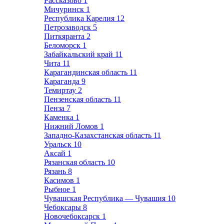
Рассказово
1
Мичуринск
1
Республика Карелия
12
Петрозаводск
5
Питкяранта
2
Беломорск
1
Забайкальский край
11
Чита
11
Карагандинская область
11
Караганда
9
Темиртау
2
Пензенская область
11
Пенза
7
Каменка
1
Нижний Ломов
1
Западно-Казахстанская область
11
Уральск
10
Аксай
1
Рязанская область
10
Рязань
8
Касимов
1
Рыбное
1
Чувашская Республика — Чувашия
10
Чебоксары
8
Новочебоксарск
1