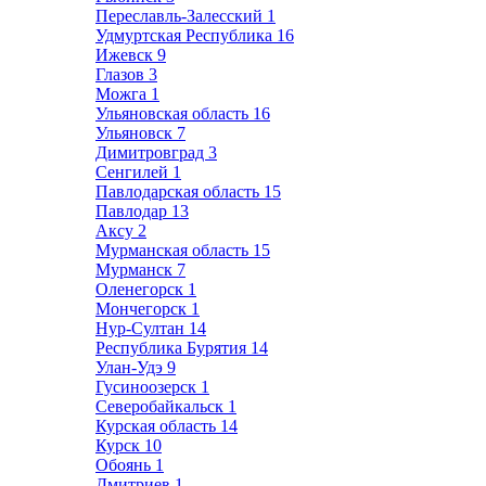
Переславль-Залесский
1
Удмуртская Республика
16
Ижевск
9
Глазов
3
Можга
1
Ульяновская область
16
Ульяновск
7
Димитровград
3
Сенгилей
1
Павлодарская область
15
Павлодар
13
Аксу
2
Мурманская область
15
Мурманск
7
Оленегорск
1
Мончегорск
1
Нур-Султан
14
Республика Бурятия
14
Улан-Удэ
9
Гусиноозерск
1
Северобайкальск
1
Курская область
14
Курск
10
Обоянь
1
Дмитриев
1