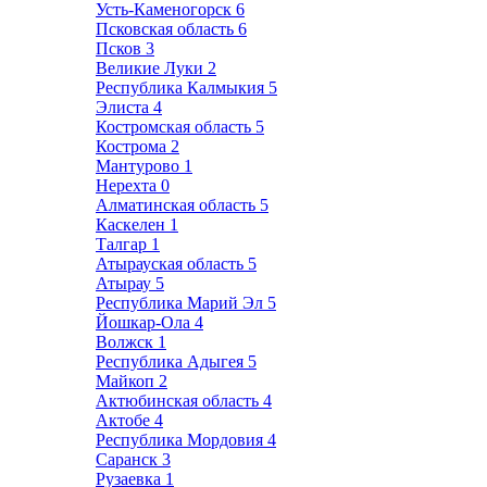
Усть-Каменогорск
6
Псковская область
6
Псков
3
Великие Луки
2
Республика Калмыкия
5
Элиста
4
Костромская область
5
Кострома
2
Мантурово
1
Нерехта
0
Алматинская область
5
Каскелен
1
Талгар
1
Атырауская область
5
Атырау
5
Республика Марий Эл
5
Йошкар-Ола
4
Волжск
1
Республика Адыгея
5
Майкоп
2
Актюбинская область
4
Актобе
4
Республика Мордовия
4
Саранск
3
Рузаевка
1