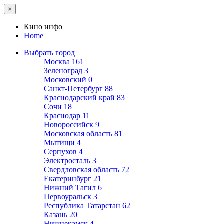
×
Кино инфо
Home
Выбрать город
Москва
161
Зеленоград
3
Московский
0
Санкт-Петербург
88
Краснодарский край
83
Сочи
18
Краснодар
11
Новороссийск
9
Московская область
81
Мытищи
4
Серпухов
4
Электросталь
3
Свердловская область
72
Екатеринбург
21
Нижний Тагил
6
Первоуральск
3
Республика Татарстан
62
Казань
20
Нижнекамск
4