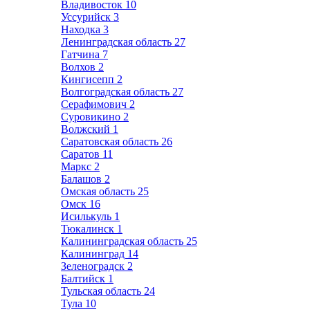
Владивосток
10
Уссурийск
3
Находка
3
Ленинградская область
27
Гатчина
7
Волхов
2
Кингисепп
2
Волгоградская область
27
Серафимович
2
Суровикино
2
Волжский
1
Саратовская область
26
Саратов
11
Маркс
2
Балашов
2
Омская область
25
Омск
16
Исилькуль
1
Тюкалинск
1
Калининградская область
25
Калининград
14
Зеленоградск
2
Балтийск
1
Тульская область
24
Тула
10