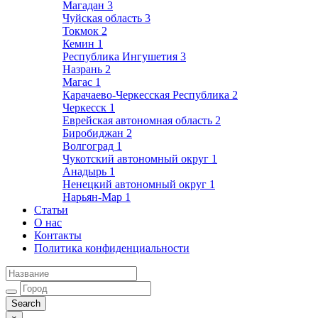
Магадан
3
Чуйская область
3
Токмок
2
Кемин
1
Республика Ингушетия
3
Назрань
2
Магас
1
Карачаево-Черкесская Республика
2
Черкесск
1
Еврейская автономная область
2
Биробиджан
2
Волгоград
1
Чукотский автономный округ
1
Анадырь
1
Ненецкий автономный округ
1
Нарьян-Мар
1
Статьи
О нас
Контакты
Политика конфиденциальности