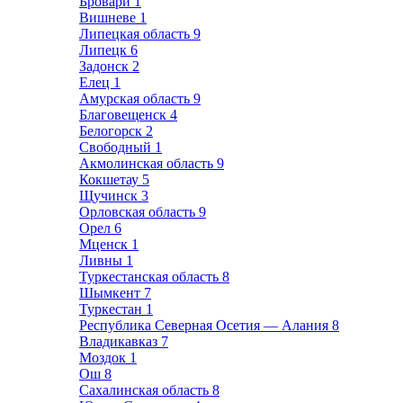
Бровари
1
Вишневе
1
Липецкая область
9
Липецк
6
Задонск
2
Елец
1
Амурская область
9
Благовещенск
4
Белогорск
2
Свободный
1
Акмолинская область
9
Кокшетау
5
Щучинск
3
Орловская область
9
Орел
6
Мценск
1
Ливны
1
Туркестанская область
8
Шымкент
7
Туркестан
1
Республика Северная Осетия — Алания
8
Владикавказ
7
Моздок
1
Ош
8
Сахалинская область
8