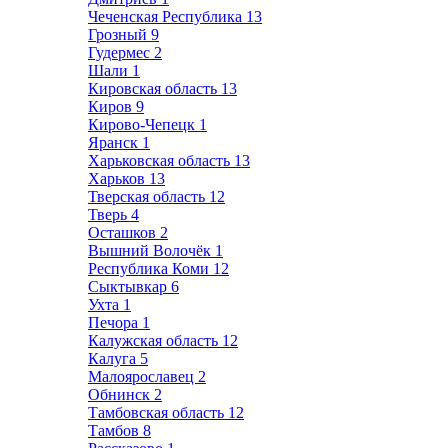
Чеченская Республика
13
Грозный
9
Гудермес
2
Шали
1
Кировская область
13
Киров
9
Кирово-Чепецк
1
Яранск
1
Харьковская область
13
Харьков
13
Тверская область
12
Тверь
4
Осташков
2
Вышний Волочёк
1
Республика Коми
12
Сыктывкар
6
Ухта
1
Печора
1
Калужская область
12
Калуга
5
Малоярославец
2
Обнинск
2
Тамбовская область
12
Тамбов
8