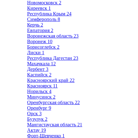
Новомосковск
2
Киреевск
1
Республика Крым
24
Симферополь
8
Керчь
2
Евпатория
2
Воронежская область
23
Воронеж
10
Борисоглебск
2
Лиски
1
Республика Дагестан
23
Махачкала
12
Дербент
3
Каспийск
2
Красноярский край
22
Красноярск
11
Норильск
4
Минусинск
2
Оренбургская область
22
Оренбург
9
Орск
3
Бузулук
2
Мангистауская область
21
Актау
19
Форт-Шевченко
1