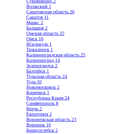
Суровикино
2
Волжский
1
Саратовская область
26
Саратов
11
Маркс
2
Балашов
2
Омская область
25
Омск
16
Исилькуль
1
Тюкалинск
1
Калининградская область
25
Калининград
14
Зеленоградск
2
Балтийск
1
Тульская область
24
Тула
10
Новомосковск
2
Киреевск
1
Республика Крым
24
Симферополь
8
Керчь
2
Евпатория
2
Воронежская область
23
Воронеж
10
Борисоглебск
2