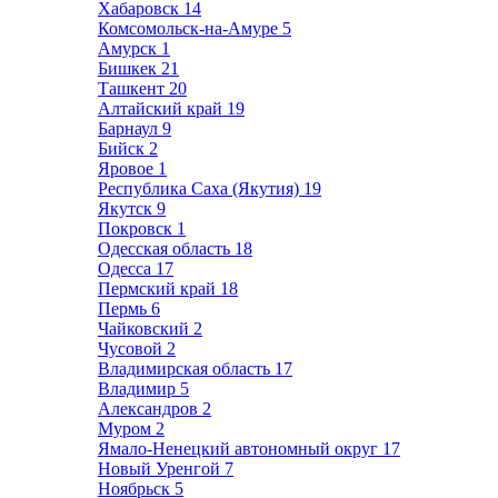
Хабаровск
14
Комсомольск-на-Амуре
5
Амурск
1
Бишкек
21
Ташкент
20
Алтайский край
19
Барнаул
9
Бийск
2
Яровое
1
Республика Саха (Якутия)
19
Якутск
9
Покровск
1
Одесская область
18
Одесса
17
Пермский край
18
Пермь
6
Чайковский
2
Чусовой
2
Владимирская область
17
Владимир
5
Александров
2
Муром
2
Ямало-Ненецкий автономный округ
17
Новый Уренгой
7
Ноябрьск
5