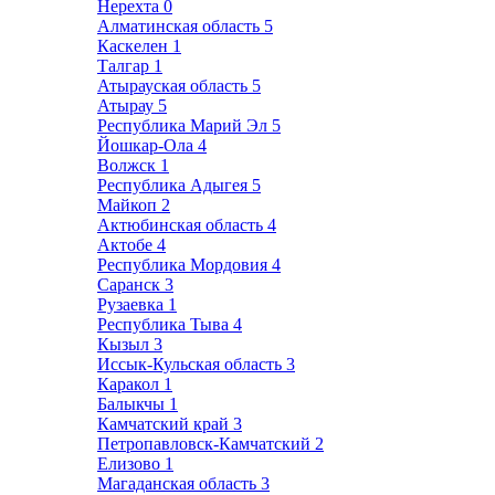
Нерехта
0
Алматинская область
5
Каскелен
1
Талгар
1
Атырауская область
5
Атырау
5
Республика Марий Эл
5
Йошкар-Ола
4
Волжск
1
Республика Адыгея
5
Майкоп
2
Актюбинская область
4
Актобе
4
Республика Мордовия
4
Саранск
3
Рузаевка
1
Республика Тыва
4
Кызыл
3
Иссык-Кульская область
3
Каракол
1
Балыкчы
1
Камчатский край
3
Петропавловск-Камчатский
2
Елизово
1
Магаданская область
3