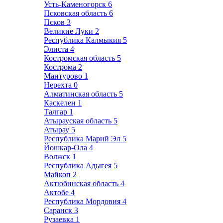
Усть-Каменогорск
6
Псковская область
6
Псков
3
Великие Луки
2
Республика Калмыкия
5
Элиста
4
Костромская область
5
Кострома
2
Мантурово
1
Нерехта
0
Алматинская область
5
Каскелен
1
Талгар
1
Атырауская область
5
Атырау
5
Республика Марий Эл
5
Йошкар-Ола
4
Волжск
1
Республика Адыгея
5
Майкоп
2
Актюбинская область
4
Актобе
4
Республика Мордовия
4
Саранск
3
Рузаевка
1