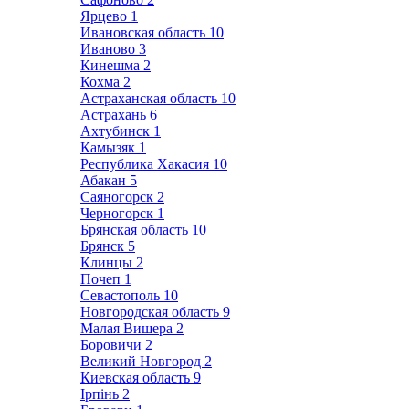
Ярцево
1
Ивановская область
10
Иваново
3
Кинешма
2
Кохма
2
Астраханская область
10
Астрахань
6
Ахтубинск
1
Камызяк
1
Республика Хакасия
10
Абакан
5
Саяногорск
2
Черногорск
1
Брянская область
10
Брянск
5
Клинцы
2
Почеп
1
Севастополь
10
Новгородская область
9
Малая Вишера
2
Боровичи
2
Великий Новгород
2
Киевская область
9
Ірпінь
2