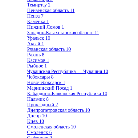
Темиртау
2
Пензенская область
11
Пенза
7
Каменка
1
Нижний Ломов
1
Западно-Казахстанская область
11
Уральск
10
Аксай
1
Рязанская область
10
Рязань
8
Касимов
1
Рыбное
1
Чувашская Республика — Чувашия
10
Чебоксары
8
Новочебоксарск
1
Мариинский Посад
1
Кабардино-Балкарская Республика
10
Нальчик
8
Прохладный
2
Днепропетровская область
10
Днепр
10
Киев
10
Смоленская область
10
Смоленск
6
Сафоново
2