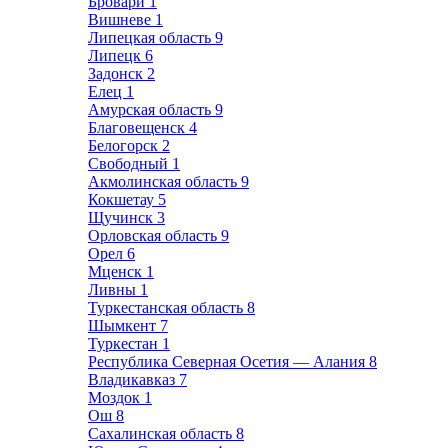
Бровари
1
Вишневе
1
Липецкая область
9
Липецк
6
Задонск
2
Елец
1
Амурская область
9
Благовещенск
4
Белогорск
2
Свободный
1
Акмолинская область
9
Кокшетау
5
Щучинск
3
Орловская область
9
Орел
6
Мценск
1
Ливны
1
Туркестанская область
8
Шымкент
7
Туркестан
1
Республика Северная Осетия — Алания
8
Владикавказ
7
Моздок
1
Ош
8
Сахалинская область
8