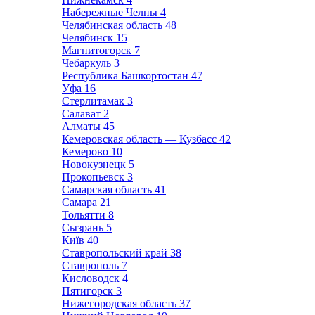
Набережные Челны
4
Челябинская область
48
Челябинск
15
Магнитогорск
7
Чебаркуль
3
Республика Башкортостан
47
Уфа
16
Стерлитамак
3
Салават
2
Алматы
45
Кемеровская область — Кузбасс
42
Кемерово
10
Новокузнецк
5
Прокопьевск
3
Самарская область
41
Самара
21
Тольятти
8
Сызрань
5
Київ
40
Ставропольский край
38
Ставрополь
7
Кисловодск
4
Пятигорск
3
Нижегородская область
37