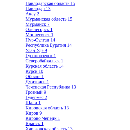
Павлодарская область
15
Павлодар
13
Аксу
2
Мурманская область
15
Мурманск
7
Оленегорск
1
Мончегорск
1
Нур-Султан
14
Республика Бурятия
14
Улан-Удэ
9
Гусиноозерск
1
Северобайкальск
1
Курская область
14
Курск
10
Обоянь
1
Дмитриев
1
Чеченская Республика
13
Грозный
9
Гудермес
2
Шали
1
Кировская область
13
Киров
9
Кирово-Чепецк
1
Яранск
1
Харьковская область
13