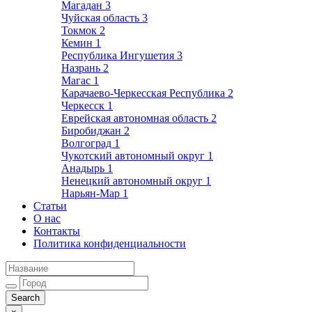
Магадан
3
Чуйская область
3
Токмок
2
Кемин
1
Республика Ингушетия
3
Назрань
2
Магас
1
Карачаево-Черкесская Республика
2
Черкесск
1
Еврейская автономная область
2
Биробиджан
2
Волгоград
1
Чукотский автономный округ
1
Анадырь
1
Ненецкий автономный округ
1
Нарьян-Мар
1
Статьи
О нас
Контакты
Политика конфиденциальности