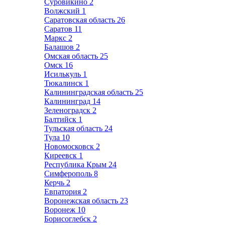
Суровикино
2
Волжский
1
Саратовская область
26
Саратов
11
Маркс
2
Балашов
2
Омская область
25
Омск
16
Исилькуль
1
Тюкалинск
1
Калининградская область
25
Калининград
14
Зеленоградск
2
Балтийск
1
Тульская область
24
Тула
10
Новомосковск
2
Киреевск
1
Республика Крым
24
Симферополь
8
Керчь
2
Евпатория
2
Воронежская область
23
Воронеж
10
Борисоглебск
2