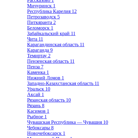
Рассказово
1
Мичуринск
1
Республика Карелия
12
Петрозаводск
5
Питкяранта
2
Беломорск
1
Забайкальский край
11
Чита
11
Карагандинская область
11
Караганда
9
Темиртау
2
Пензенская область
11
Пенза
7
Каменка
1
Нижний Ломов
1
Западно-Казахстанская область
11
Уральск
10
Аксай
1
Рязанская область
10
Рязань
8
Касимов
1
Рыбное
1
Чувашская Республика — Чувашия
10
Чебоксары
8
Новочебоксарск
1