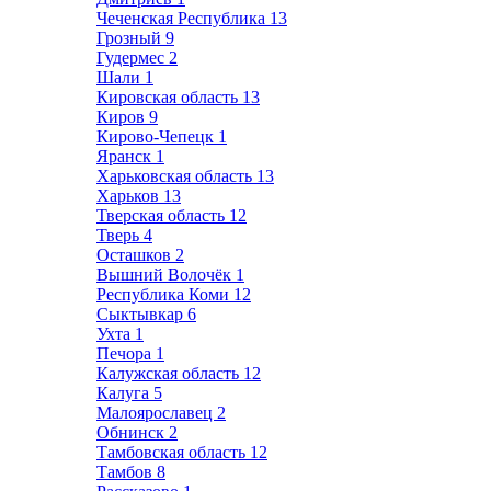
Чеченская Республика
13
Грозный
9
Гудермес
2
Шали
1
Кировская область
13
Киров
9
Кирово-Чепецк
1
Яранск
1
Харьковская область
13
Харьков
13
Тверская область
12
Тверь
4
Осташков
2
Вышний Волочёк
1
Республика Коми
12
Сыктывкар
6
Ухта
1
Печора
1
Калужская область
12
Калуга
5
Малоярославец
2
Обнинск
2
Тамбовская область
12
Тамбов
8