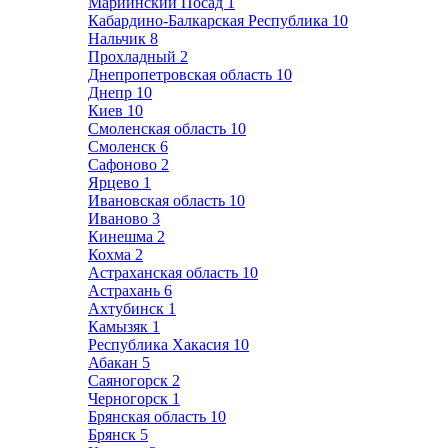
Мариинский Посад
1
Кабардино-Балкарская Республика
10
Нальчик
8
Прохладный
2
Днепропетровская область
10
Днепр
10
Киев
10
Смоленская область
10
Смоленск
6
Сафоново
2
Ярцево
1
Ивановская область
10
Иваново
3
Кинешма
2
Кохма
2
Астраханская область
10
Астрахань
6
Ахтубинск
1
Камызяк
1
Республика Хакасия
10
Абакан
5
Саяногорск
2
Черногорск
1
Брянская область
10
Брянск
5