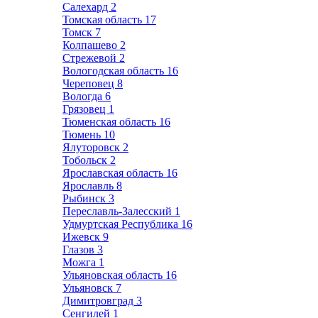
Салехард
2
Томская область
17
Томск
7
Колпашево
2
Стрежевой
2
Вологодская область
16
Череповец
8
Вологда
6
Грязовец
1
Тюменская область
16
Тюмень
10
Ялуторовск
2
Тобольск
2
Ярославская область
16
Ярославль
8
Рыбинск
3
Переславль-Залесский
1
Удмуртская Республика
16
Ижевск
9
Глазов
3
Можга
1
Ульяновская область
16
Ульяновск
7
Димитровград
3
Сенгилей
1