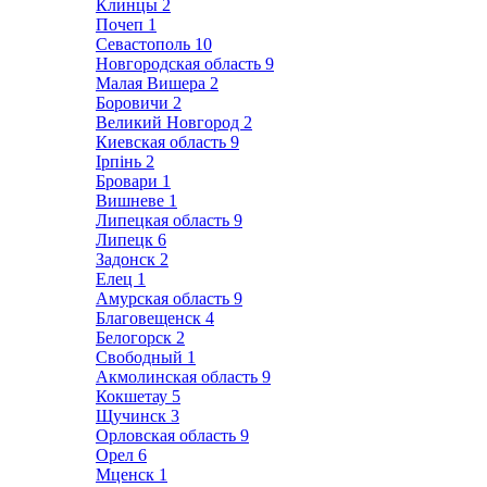
Клинцы
2
Почеп
1
Севастополь
10
Новгородская область
9
Малая Вишера
2
Боровичи
2
Великий Новгород
2
Киевская область
9
Ірпінь
2
Бровари
1
Вишневе
1
Липецкая область
9
Липецк
6
Задонск
2
Елец
1
Амурская область
9
Благовещенск
4
Белогорск
2
Свободный
1
Акмолинская область
9
Кокшетау
5
Щучинск
3
Орловская область
9
Орел
6
Мценск
1