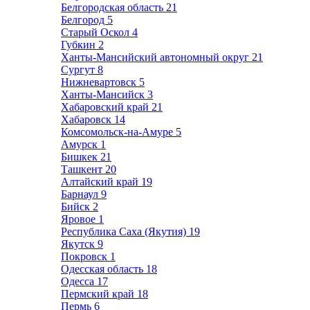
Белгородская область
21
Белгород
5
Старый Оскол
4
Губкин
2
Ханты-Мансийский автономный округ
21
Сургут
8
Нижневартовск
5
Ханты-Мансийск
3
Хабаровский край
21
Хабаровск
14
Комсомольск-на-Амуре
5
Амурск
1
Бишкек
21
Ташкент
20
Алтайский край
19
Барнаул
9
Бийск
2
Яровое
1
Республика Саха (Якутия)
19
Якутск
9
Покровск
1
Одесская область
18
Одесса
17
Пермский край
18
Пермь
6