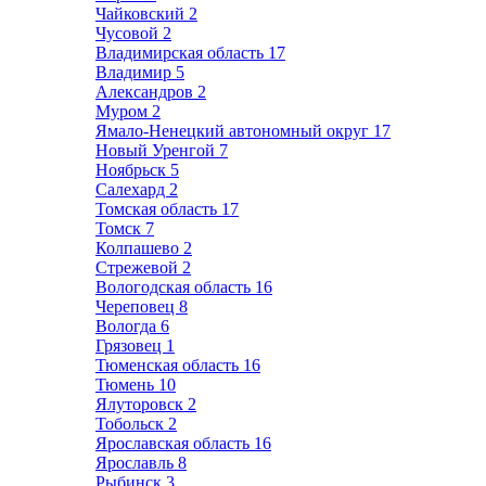
Чайковский
2
Чусовой
2
Владимирская область
17
Владимир
5
Александров
2
Муром
2
Ямало-Ненецкий автономный округ
17
Новый Уренгой
7
Ноябрьск
5
Салехард
2
Томская область
17
Томск
7
Колпашево
2
Стрежевой
2
Вологодская область
16
Череповец
8
Вологда
6
Грязовец
1
Тюменская область
16
Тюмень
10
Ялуторовск
2
Тобольск
2
Ярославская область
16
Ярославль
8
Рыбинск
3