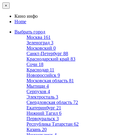
×
Кино инфо
Home
Выбрать город
Москва
161
Зеленоград
3
Московский
0
Санкт-Петербург
88
Краснодарский край
83
Сочи
18
Краснодар
11
Новороссийск
9
Московская область
81
Мытищи
4
Серпухов
4
Электросталь
3
Свердловская область
72
Екатеринбург
21
Нижний Тагил
6
Первоуральск
3
Республика Татарстан
62
Казань
20
Нижнекамск
4