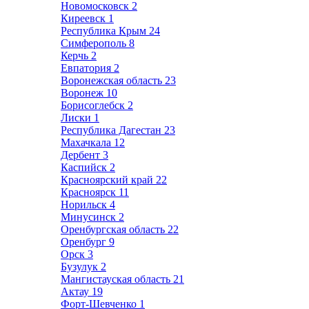
Новомосковск
2
Киреевск
1
Республика Крым
24
Симферополь
8
Керчь
2
Евпатория
2
Воронежская область
23
Воронеж
10
Борисоглебск
2
Лиски
1
Республика Дагестан
23
Махачкала
12
Дербент
3
Каспийск
2
Красноярский край
22
Красноярск
11
Норильск
4
Минусинск
2
Оренбургская область
22
Оренбург
9
Орск
3
Бузулук
2
Мангистауская область
21
Актау
19
Форт-Шевченко
1