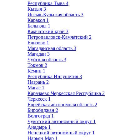
Республика Тыва
4
Кызыл
3
Иссык-Кульская область
3
Каракол
1
Балыкчы
1
Камчатский край
3
Петропавловск-Камчатский
2
Елизово
1
Магаданская область
3
Магадан
3
Чуйская область
3
Токмок
2
Кемин
1
Республика Ингушетия
3
Назрань
2
Магас
1
Карачаево-Черкесская Республика
2
Черкесск
1
Еврейская автономная область
2
Биробиджан
2
Волгоград
1
Чукотский автономный округ
1
Анадырь
1
Ненецкий автономный округ
1
Нарьян-Мар
1