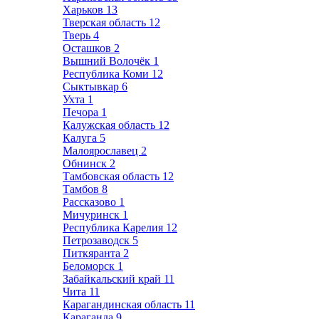
Харьков
13
Тверская область
12
Тверь
4
Осташков
2
Вышний Волочёк
1
Республика Коми
12
Сыктывкар
6
Ухта
1
Печора
1
Калужская область
12
Калуга
5
Малоярославец
2
Обнинск
2
Тамбовская область
12
Тамбов
8
Рассказово
1
Мичуринск
1
Республика Карелия
12
Петрозаводск
5
Питкяранта
2
Беломорск
1
Забайкальский край
11
Чита
11
Карагандинская область
11
Караганда
9