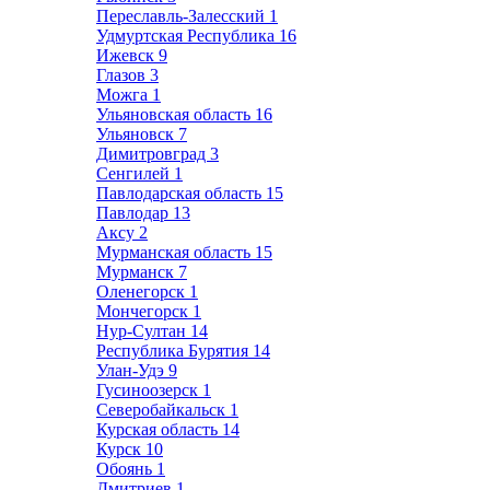
Переславль-Залесский
1
Удмуртская Республика
16
Ижевск
9
Глазов
3
Можга
1
Ульяновская область
16
Ульяновск
7
Димитровград
3
Сенгилей
1
Павлодарская область
15
Павлодар
13
Аксу
2
Мурманская область
15
Мурманск
7
Оленегорск
1
Мончегорск
1
Нур-Султан
14
Республика Бурятия
14
Улан-Удэ
9
Гусиноозерск
1
Северобайкальск
1
Курская область
14
Курск
10
Обоянь
1
Дмитриев
1