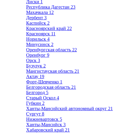
Лиски
1
Республика Дагестан
23
Махачкала
12
Дербент
3
Каспийск
2
Красноярский край
22
Красноярск
11
Норильск
4
Минусинск
2
Оренбургская область
22
Оренбург
9
Орск
3
Бузулук
2
Мангистауская область
21
Актау
19
Форт-Шевченко
1
Белгородская область
21
Белгород
5
Старый Оскол
4
Губкин
2
Ханты-Мансийский автономный округ
21
Сургут
8
Нижневартовск
5
Ханты-Мансийск
3
Хабаровский край
21