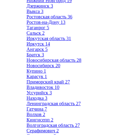
Нижний Новгород
19
Дзержинск
3
Выкса
3
Ростовская область
36
Ростов-на-Дону
13
Таганрог
5
Сальск
2
Иркутская область
31
Иркутск
14
Ангарск
5
Братск
3
Новосибирская область
28
Новосибирск
20
Купино
1
Карасук
1
Приморский край
27
Владивосток
10
Уссурийск
3
Находка
3
Ленинградская область
27
Гатчина
7
Волхов
2
Кингисепп
2
Волгоградская область
27
Серафимович
2