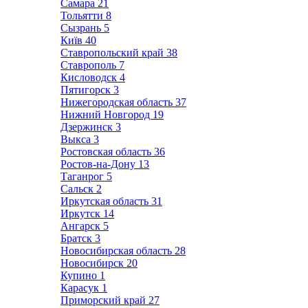
Самара
21
Тольятти
8
Сызрань
5
Київ
40
Ставропольский край
38
Ставрополь
7
Кисловодск
4
Пятигорск
3
Нижегородская область
37
Нижний Новгород
19
Дзержинск
3
Выкса
3
Ростовская область
36
Ростов-на-Дону
13
Таганрог
5
Сальск
2
Иркутская область
31
Иркутск
14
Ангарск
5
Братск
3
Новосибирская область
28
Новосибирск
20
Купино
1
Карасук
1
Приморский край
27