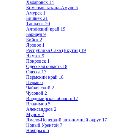
Хабаровск
14
Комсомольск-на-Амуре
5
Амурск
1
Бишкек
21
Ташкент
20
Алтайский край
19
Барнаул
9
Бийск
2
Яровое
1
Республика Саха (Якутия)
19
Якутск
9
Покровск
1
Одесская область
18
Одесса
17
Пермский край
18
Пермь
6
Чайковский
2
Чусовой
2
Владимирская область
17
Владимир
5
Александров
2
Муром
2
Ямало-Ненецкий автономный округ
17
Новый Уренгой
7
Ноябрьск
5