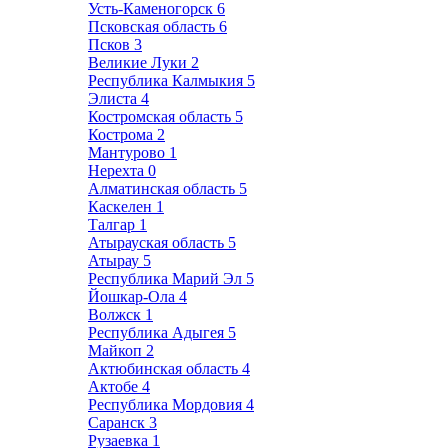
Усть-Каменогорск
6
Псковская область
6
Псков
3
Великие Луки
2
Республика Калмыкия
5
Элиста
4
Костромская область
5
Кострома
2
Мантурово
1
Нерехта
0
Алматинская область
5
Каскелен
1
Талгар
1
Атырауская область
5
Атырау
5
Республика Марий Эл
5
Йошкар-Ола
4
Волжск
1
Республика Адыгея
5
Майкоп
2
Актюбинская область
4
Актобе
4
Республика Мордовия
4
Саранск
3
Рузаевка
1