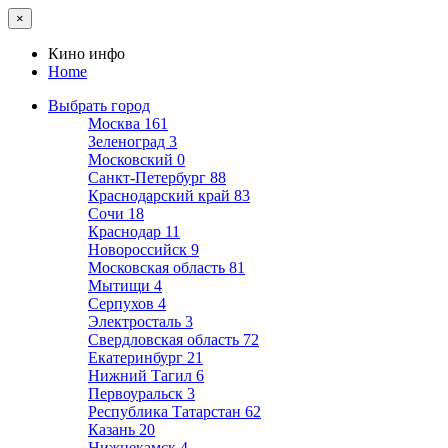
×
Кино инфо
Home
Выбрать город
Москва
161
Зеленоград
3
Московский
0
Санкт-Петербург
88
Краснодарский край
83
Сочи
18
Краснодар
11
Новороссийск
9
Московская область
81
Мытищи
4
Серпухов
4
Электросталь
3
Свердловская область
72
Екатеринбург
21
Нижний Тагил
6
Первоуральск
3
Республика Татарстан
62
Казань
20
Нижнекамск
4