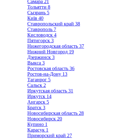
Самара
21
Тольятти
8
Сызрань
5
Київ
40
Ставропольский край
38
Ставрополь
7
Кисловодск
4
Пятигорск
3
Нижегородская область
37
Нижний Новгород
19
Дзержинск
3
Выкса
3
Ростовская область
36
Ростов-на-Дону
13
Таганрог
5
Сальск
2
Иркутская область
31
Иркутск
14
Ангарск
5
Братск
3
Новосибирская область
28
Новосибирск
20
Купино
1
Карасук
1
Приморский край
27