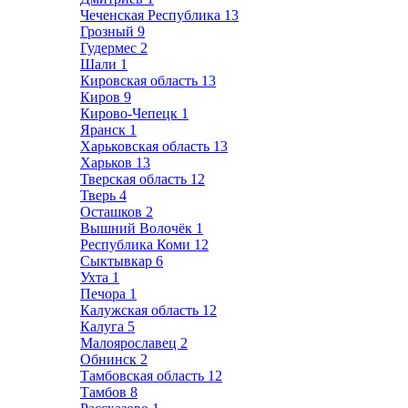
Чеченская Республика
13
Грозный
9
Гудермес
2
Шали
1
Кировская область
13
Киров
9
Кирово-Чепецк
1
Яранск
1
Харьковская область
13
Харьков
13
Тверская область
12
Тверь
4
Осташков
2
Вышний Волочёк
1
Республика Коми
12
Сыктывкар
6
Ухта
1
Печора
1
Калужская область
12
Калуга
5
Малоярославец
2
Обнинск
2
Тамбовская область
12
Тамбов
8