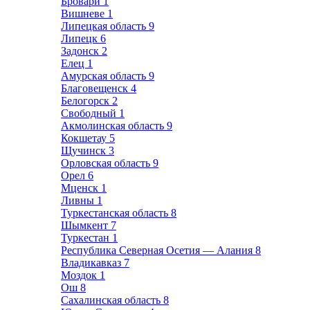
Бровари
1
Вишневе
1
Липецкая область
9
Липецк
6
Задонск
2
Елец
1
Амурская область
9
Благовещенск
4
Белогорск
2
Свободный
1
Акмолинская область
9
Кокшетау
5
Щучинск
3
Орловская область
9
Орел
6
Мценск
1
Ливны
1
Туркестанская область
8
Шымкент
7
Туркестан
1
Республика Северная Осетия — Алания
8
Владикавказ
7
Моздок
1
Ош
8
Сахалинская область
8