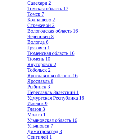
Салехард
2
Томская область
17
Томск
7
Колпашево
2
Стрежевой
2
Вологодская область
16
Череповец
8
Вологда
6
Грязовец
1
Тюменская область
16
Тюмень
10
Ялуторовск
2
Тобольск
2
Ярославская область
16
Ярославль
8
Рыбинск
3
Переславль-Залесский
1
Удмуртская Республика
16
Ижевск
9
Глазов
3
Можга
1
Ульяновская область
16
Ульяновск
7
Димитровград
3
Сенгилей
1