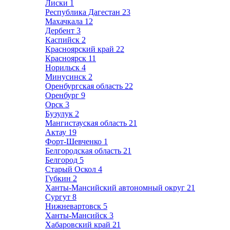
Лиски
1
Республика Дагестан
23
Махачкала
12
Дербент
3
Каспийск
2
Красноярский край
22
Красноярск
11
Норильск
4
Минусинск
2
Оренбургская область
22
Оренбург
9
Орск
3
Бузулук
2
Мангистауская область
21
Актау
19
Форт-Шевченко
1
Белгородская область
21
Белгород
5
Старый Оскол
4
Губкин
2
Ханты-Мансийский автономный округ
21
Сургут
8
Нижневартовск
5
Ханты-Мансийск
3
Хабаровский край
21