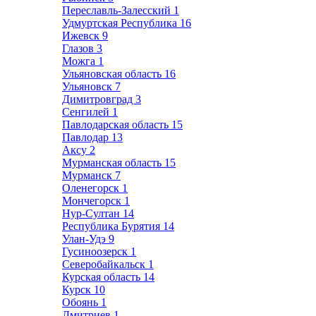
Переславль-Залесский
1
Удмуртская Республика
16
Ижевск
9
Глазов
3
Можга
1
Ульяновская область
16
Ульяновск
7
Димитровград
3
Сенгилей
1
Павлодарская область
15
Павлодар
13
Аксу
2
Мурманская область
15
Мурманск
7
Оленегорск
1
Мончегорск
1
Нур-Султан
14
Республика Бурятия
14
Улан-Удэ
9
Гусиноозерск
1
Северобайкальск
1
Курская область
14
Курск
10
Обоянь
1
Дмитриев
1