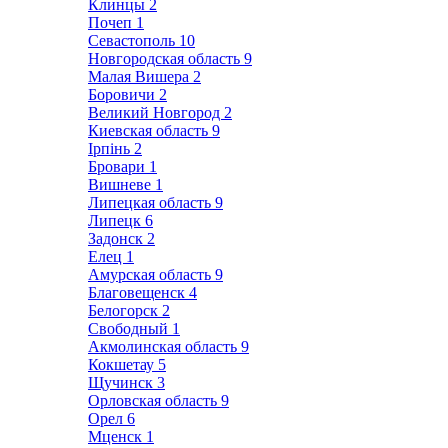
Клинцы
2
Почеп
1
Севастополь
10
Новгородская область
9
Малая Вишера
2
Боровичи
2
Великий Новгород
2
Киевская область
9
Ірпінь
2
Бровари
1
Вишневе
1
Липецкая область
9
Липецк
6
Задонск
2
Елец
1
Амурская область
9
Благовещенск
4
Белогорск
2
Свободный
1
Акмолинская область
9
Кокшетау
5
Щучинск
3
Орловская область
9
Орел
6
Мценск
1