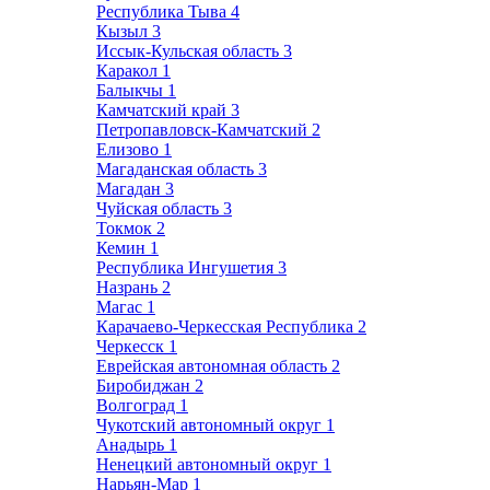
Республика Тыва
4
Кызыл
3
Иссык-Кульская область
3
Каракол
1
Балыкчы
1
Камчатский край
3
Петропавловск-Камчатский
2
Елизово
1
Магаданская область
3
Магадан
3
Чуйская область
3
Токмок
2
Кемин
1
Республика Ингушетия
3
Назрань
2
Магас
1
Карачаево-Черкесская Республика
2
Черкесск
1
Еврейская автономная область
2
Биробиджан
2
Волгоград
1
Чукотский автономный округ
1
Анадырь
1
Ненецкий автономный округ
1
Нарьян-Мар
1