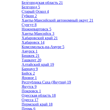
Белгородская область
21
Белгород
5
Старый Оскол
4
Губкин
2
Ханты-Мансийский автономный округ
21
Сургут
8
Нижневартовск
5
Ханты-Мансийск
3
Хабаровский край
21
Хабаровск
14
Комсомольск-на-Амуре
5
Амурск
1
Бишкек
21
Ташкент
20
Алтайский край
19
Барнаул
9
Бийск
2
Яровое
1
Республика Саха (Якутия)
19
Якутск
9
Покровск
1
Одесская область
18
Одесса
17
Пермский край
18
Пермь
6