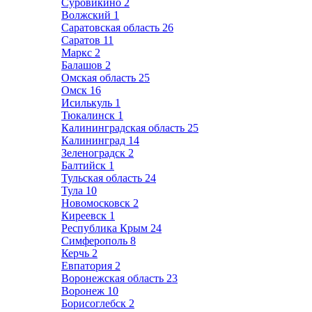
Суровикино
2
Волжский
1
Саратовская область
26
Саратов
11
Маркс
2
Балашов
2
Омская область
25
Омск
16
Исилькуль
1
Тюкалинск
1
Калининградская область
25
Калининград
14
Зеленоградск
2
Балтийск
1
Тульская область
24
Тула
10
Новомосковск
2
Киреевск
1
Республика Крым
24
Симферополь
8
Керчь
2
Евпатория
2
Воронежская область
23
Воронеж
10
Борисоглебск
2