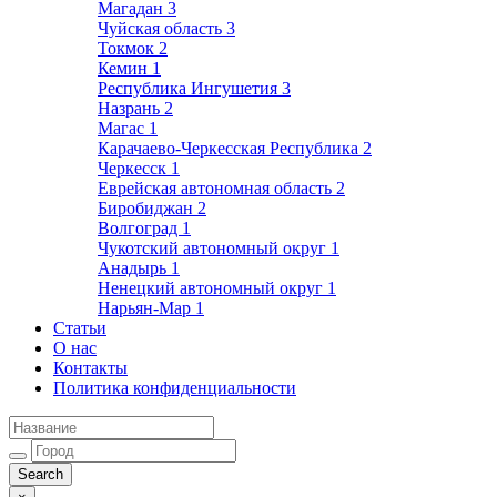
Магадан
3
Чуйская область
3
Токмок
2
Кемин
1
Республика Ингушетия
3
Назрань
2
Магас
1
Карачаево-Черкесская Республика
2
Черкесск
1
Еврейская автономная область
2
Биробиджан
2
Волгоград
1
Чукотский автономный округ
1
Анадырь
1
Ненецкий автономный округ
1
Нарьян-Мар
1
Статьи
О нас
Контакты
Политика конфиденциальности