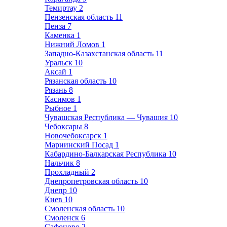
Темиртау
2
Пензенская область
11
Пенза
7
Каменка
1
Нижний Ломов
1
Западно-Казахстанская область
11
Уральск
10
Аксай
1
Рязанская область
10
Рязань
8
Касимов
1
Рыбное
1
Чувашская Республика — Чувашия
10
Чебоксары
8
Новочебоксарск
1
Мариинский Посад
1
Кабардино-Балкарская Республика
10
Нальчик
8
Прохладный
2
Днепропетровская область
10
Днепр
10
Киев
10
Смоленская область
10
Смоленск
6
Сафоново
2