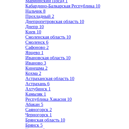
Мариинский Посад
1
Кабардино-Балкарская Республика
10
Нальчик
8
Прохладный
2
Днепропетровская область
10
Днепр
10
Киев
10
Смоленская область
10
Смоленск
6
Сафоново
2
Ярцево
1
Ивановская область
10
Иваново
3
Кинешма
2
Кохма
2
Астраханская область
10
Астрахань
6
Ахтубинск
1
Камызяк
1
Республика Хакасия
10
Абакан
5
Саяногорск
2
Черногорск
1
Брянская область
10
Брянск
5