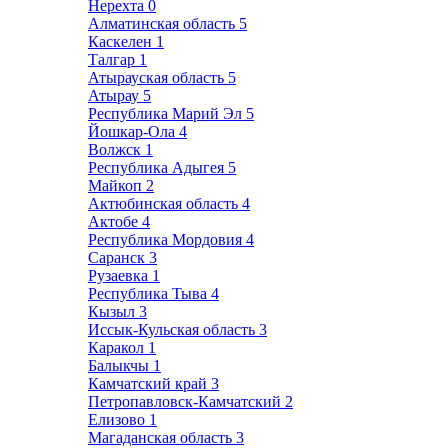
Нерехта
0
Алматинская область
5
Каскелен
1
Талгар
1
Атырауская область
5
Атырау
5
Республика Марий Эл
5
Йошкар-Ола
4
Волжск
1
Республика Адыгея
5
Майкоп
2
Актюбинская область
4
Актобе
4
Республика Мордовия
4
Саранск
3
Рузаевка
1
Республика Тыва
4
Кызыл
3
Иссык-Кульская область
3
Каракол
1
Балыкчы
1
Камчатский край
3
Петропавловск-Камчатский
2
Елизово
1
Магаданская область
3