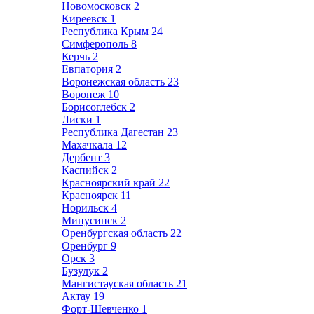
Новомосковск
2
Киреевск
1
Республика Крым
24
Симферополь
8
Керчь
2
Евпатория
2
Воронежская область
23
Воронеж
10
Борисоглебск
2
Лиски
1
Республика Дагестан
23
Махачкала
12
Дербент
3
Каспийск
2
Красноярский край
22
Красноярск
11
Норильск
4
Минусинск
2
Оренбургская область
22
Оренбург
9
Орск
3
Бузулук
2
Мангистауская область
21
Актау
19
Форт-Шевченко
1