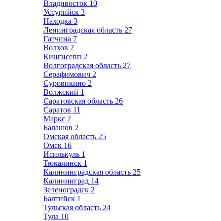
Владивосток
10
Уссурийск
3
Находка
3
Ленинградская область
27
Гатчина
7
Волхов
2
Кингисепп
2
Волгоградская область
27
Серафимович
2
Суровикино
2
Волжский
1
Саратовская область
26
Саратов
11
Маркс
2
Балашов
2
Омская область
25
Омск
16
Исилькуль
1
Тюкалинск
1
Калининградская область
25
Калининград
14
Зеленоградск
2
Балтийск
1
Тульская область
24
Тула
10