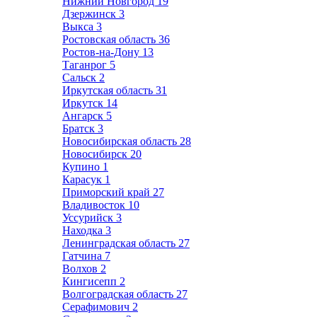
Нижний Новгород
19
Дзержинск
3
Выкса
3
Ростовская область
36
Ростов-на-Дону
13
Таганрог
5
Сальск
2
Иркутская область
31
Иркутск
14
Ангарск
5
Братск
3
Новосибирская область
28
Новосибирск
20
Купино
1
Карасук
1
Приморский край
27
Владивосток
10
Уссурийск
3
Находка
3
Ленинградская область
27
Гатчина
7
Волхов
2
Кингисепп
2
Волгоградская область
27
Серафимович
2