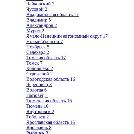
Чайковский
2
Чусовой
2
Владимирская область
17
Владимир
5
Александров
2
Муром
2
Ямало-Ненецкий автономный округ
17
Новый Уренгой
7
Ноябрьск
5
Салехард
2
Томская область
17
Томск
7
Колпашево
2
Стрежевой
2
Вологодская область
16
Череповец
8
Вологда
6
Грязовец
1
Тюменская область
16
Тюмень
10
Ялуторовск
2
Тобольск
2
Ярославская область
16
Ярославль
8
Рыбинск
3