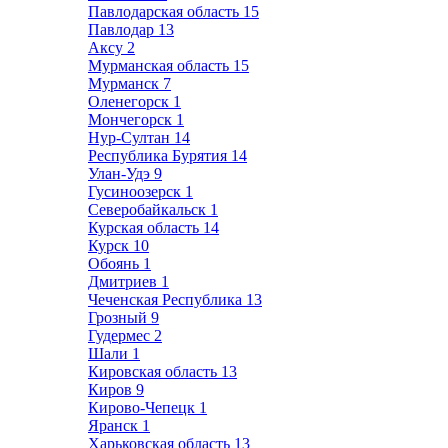
Павлодарская область
15
Павлодар
13
Аксу
2
Мурманская область
15
Мурманск
7
Оленегорск
1
Мончегорск
1
Нур-Султан
14
Республика Бурятия
14
Улан-Удэ
9
Гусиноозерск
1
Северобайкальск
1
Курская область
14
Курск
10
Обоянь
1
Дмитриев
1
Чеченская Республика
13
Грозный
9
Гудермес
2
Шали
1
Кировская область
13
Киров
9
Кирово-Чепецк
1
Яранск
1
Харьковская область
13