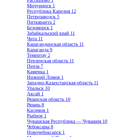
Рассказово
1
Мичуринск
1
Республика Карелия
12
Петрозаводск
5
Питкяранта
2
Беломорск
1
Забайкальский край
11
Чита
11
Карагандинская область
11
Караганда
9
Темиртау
2
Пензенская область
11
Пенза
7
Каменка
1
Нижний Ломов
1
Западно-Казахстанская область
11
Уральск
10
Аксай
1
Рязанская область
10
Рязань
8
Касимов
1
Рыбное
1
Чувашская Республика — Чувашия
10
Чебоксары
8
Новочебоксарск
1