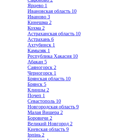
Ярцево
1
Ивановская область
10
Иваново
3
Кинешма
2
Кохма
2
Астраханская область
10
Астрахань
6
Ахтубинск
1
Камызяк
1
Республика Хакасия
10
Абакан
5
Саяногорск
2
Черногорск
1
Брянская область
10
Брянск
5
Клинцы
2
Почеп
1
Севастополь
10
Новгородская область
9
Малая Вишера
2
Боровичи
2
Великий Новгород
2
Киевская область
9
Ірпінь
2