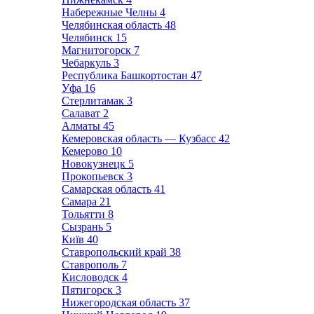
Набережные Челны
4
Челябинская область
48
Челябинск
15
Магнитогорск
7
Чебаркуль
3
Республика Башкортостан
47
Уфа
16
Стерлитамак
3
Салават
2
Алматы
45
Кемеровская область — Кузбасс
42
Кемерово
10
Новокузнецк
5
Прокопьевск
3
Самарская область
41
Самара
21
Тольятти
8
Сызрань
5
Київ
40
Ставропольский край
38
Ставрополь
7
Кисловодск
4
Пятигорск
3
Нижегородская область
37