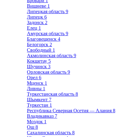
Бровари
1
Вишневе
1
Липецкая область
9
Липецк
6
Задонск
2
Елец
1
Амурская область
9
Благовещенск
4
Белогорск
2
Свободный
1
Акмолинская область
9
Кокшетау
5
Щучинск
3
Орловская область
9
Орел
6
Мценск
1
Ливны
1
Туркестанская область
8
Шымкент
7
Туркестан
1
Республика Северная Осетия — Алания
8
Владикавказ
7
Моздок
1
Ош
8
Сахалинская область
8