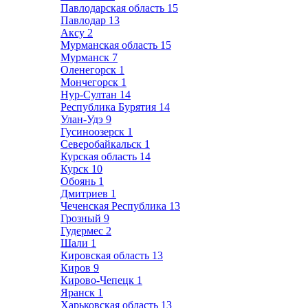
Павлодарская область
15
Павлодар
13
Аксу
2
Мурманская область
15
Мурманск
7
Оленегорск
1
Мончегорск
1
Нур-Султан
14
Республика Бурятия
14
Улан-Удэ
9
Гусиноозерск
1
Северобайкальск
1
Курская область
14
Курск
10
Обоянь
1
Дмитриев
1
Чеченская Республика
13
Грозный
9
Гудермес
2
Шали
1
Кировская область
13
Киров
9
Кирово-Чепецк
1
Яранск
1
Харьковская область
13