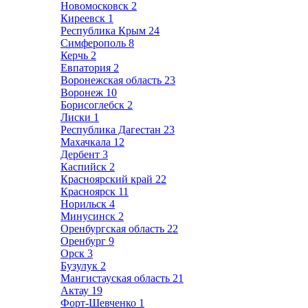
Новомосковск
2
Киреевск
1
Республика Крым
24
Симферополь
8
Керчь
2
Евпатория
2
Воронежская область
23
Воронеж
10
Борисоглебск
2
Лиски
1
Республика Дагестан
23
Махачкала
12
Дербент
3
Каспийск
2
Красноярский край
22
Красноярск
11
Норильск
4
Минусинск
2
Оренбургская область
22
Оренбург
9
Орск
3
Бузулук
2
Мангистауская область
21
Актау
19
Форт-Шевченко
1