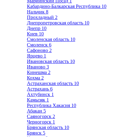
Мариинский Посад
1
Кабардино-Балкарская Республика
10
Нальчик
8
Прохладный
2
Днепропетровская область
10
Днепр
10
Киев
10
Смоленская область
10
Смоленск
6
Сафоново
2
Ярцево
1
Ивановская область
10
Иваново
3
Кинешма
2
Кохма
2
Астраханская область
10
Астрахань
6
Ахтубинск
1
Камызяк
1
Республика Хакасия
10
Абакан
5
Саяногорск
2
Черногорск
1
Брянская область
10
Брянск
5