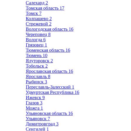
Салехард
2
Томская область
17
Томск
7
Колпашево
2
Стрежевой
2
Вологодская область
16
Череповец
8
Вологда
6
Грязовец
1
Тюменская область
16
Тюмень
10
Ялуторовск
2
Тобольск
2
Ярославская область
16
Ярославль
8
Рыбинск
3
Переславль-Залесский
1
Удмуртская Республика
16
Ижевск
9
Глазов
3
Можга
1
Ульяновская область
16
Ульяновск
7
Димитровград
3
Сенгилей
1