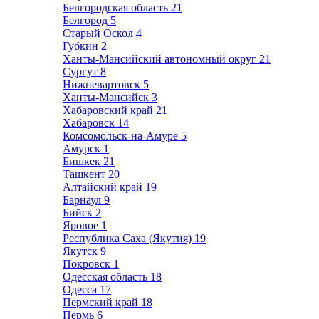
Белгородская область
21
Белгород
5
Старый Оскол
4
Губкин
2
Ханты-Мансийский автономный округ
21
Сургут
8
Нижневартовск
5
Ханты-Мансийск
3
Хабаровский край
21
Хабаровск
14
Комсомольск-на-Амуре
5
Амурск
1
Бишкек
21
Ташкент
20
Алтайский край
19
Барнаул
9
Бийск
2
Яровое
1
Республика Саха (Якутия)
19
Якутск
9
Покровск
1
Одесская область
18
Одесса
17
Пермский край
18
Пермь
6