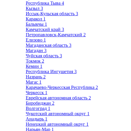
Республика Тыва
4
Кызыл
3
Иссык-Кульская область
3
Каракол
1
Балыкчы
1
Камчатский край
3
Петропавловск-Камчатский
2
Елизово
1
Магаданская область
3
Магадан
3
Чуйская область
3
Токмок
2
Кемин
1
Республика Ингушетия
3
Назрань
2
Магас
1
Карачаево-Черкесская Республика
2
Черкесск
1
Еврейская автономная область
2
Биробиджан
2
Волгоград
1
Чукотский автономный округ
1
Анадырь
1
Ненецкий автономный округ
1
Нарьян-Мар
1