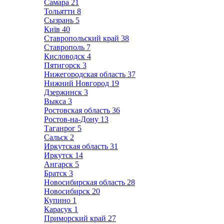
Самара
21
Тольятти
8
Сызрань
5
Київ
40
Ставропольский край
38
Ставрополь
7
Кисловодск
4
Пятигорск
3
Нижегородская область
37
Нижний Новгород
19
Дзержинск
3
Выкса
3
Ростовская область
36
Ростов-на-Дону
13
Таганрог
5
Сальск
2
Иркутская область
31
Иркутск
14
Ангарск
5
Братск
3
Новосибирская область
28
Новосибирск
20
Купино
1
Карасук
1
Приморский край
27