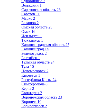
Суровикино
2
Волжский
1
Саратовская область
26
Саратов
11
Маркс
2
Балашов
2
Омская область
25
Омск
16
Исилькуль
1
Тюкалинск
1
Калининградская область
25
Калининград
14
Зеленоградск
2
Балтийск
1
Тульская область
24
Тула
10
Новомосковск
2
Киреевск
1
Республика Крым
24
Симферополь
8
Керчь
2
Евпатория
2
Воронежская область
23
Воронеж
10
Борисоглебск
2