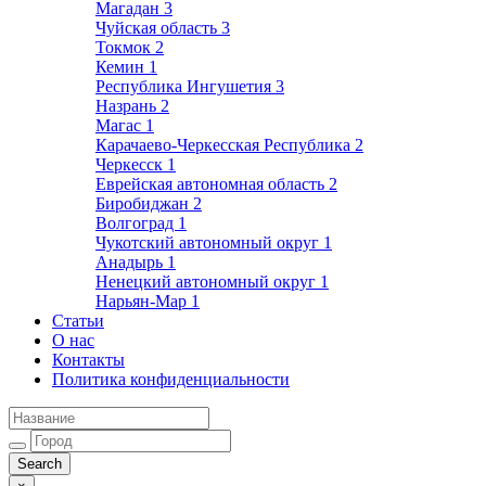
Магадан
3
Чуйская область
3
Токмок
2
Кемин
1
Республика Ингушетия
3
Назрань
2
Магас
1
Карачаево-Черкесская Республика
2
Черкесск
1
Еврейская автономная область
2
Биробиджан
2
Волгоград
1
Чукотский автономный округ
1
Анадырь
1
Ненецкий автономный округ
1
Нарьян-Мар
1
Статьи
О нас
Контакты
Политика конфиденциальности