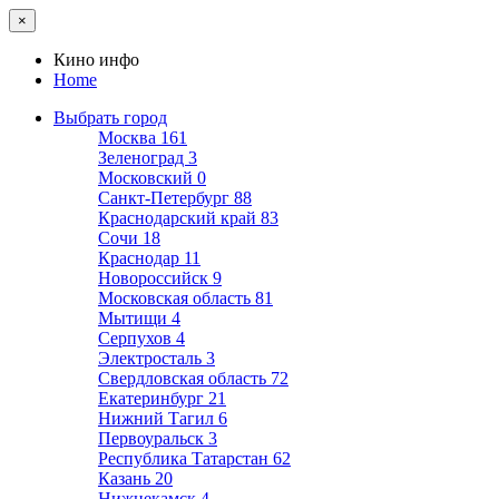
×
Кино инфо
Home
Выбрать город
Москва
161
Зеленоград
3
Московский
0
Санкт-Петербург
88
Краснодарский край
83
Сочи
18
Краснодар
11
Новороссийск
9
Московская область
81
Мытищи
4
Серпухов
4
Электросталь
3
Свердловская область
72
Екатеринбург
21
Нижний Тагил
6
Первоуральск
3
Республика Татарстан
62
Казань
20
Нижнекамск
4