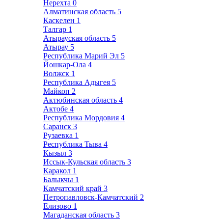
Нерехта
0
Алматинская область
5
Каскелен
1
Талгар
1
Атырауская область
5
Атырау
5
Республика Марий Эл
5
Йошкар-Ола
4
Волжск
1
Республика Адыгея
5
Майкоп
2
Актюбинская область
4
Актобе
4
Республика Мордовия
4
Саранск
3
Рузаевка
1
Республика Тыва
4
Кызыл
3
Иссык-Кульская область
3
Каракол
1
Балыкчы
1
Камчатский край
3
Петропавловск-Камчатский
2
Елизово
1
Магаданская область
3