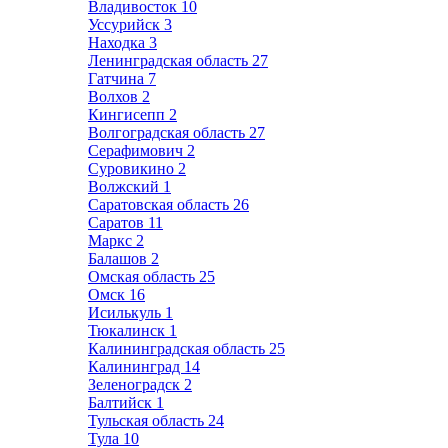
Владивосток
10
Уссурийск
3
Находка
3
Ленинградская область
27
Гатчина
7
Волхов
2
Кингисепп
2
Волгоградская область
27
Серафимович
2
Суровикино
2
Волжский
1
Саратовская область
26
Саратов
11
Маркс
2
Балашов
2
Омская область
25
Омск
16
Исилькуль
1
Тюкалинск
1
Калининградская область
25
Калининград
14
Зеленоградск
2
Балтийск
1
Тульская область
24
Тула
10