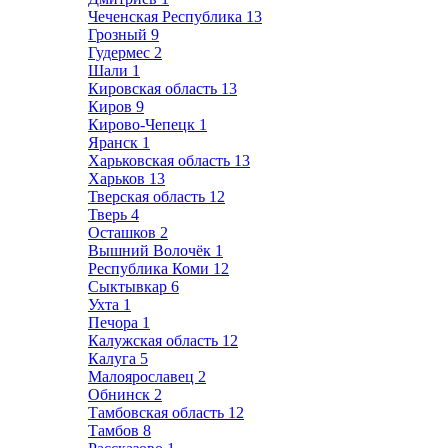
Чеченская Республика
13
Грозный
9
Гудермес
2
Шали
1
Кировская область
13
Киров
9
Кирово-Чепецк
1
Яранск
1
Харьковская область
13
Харьков
13
Тверская область
12
Тверь
4
Осташков
2
Вышний Волочёк
1
Республика Коми
12
Сыктывкар
6
Ухта
1
Печора
1
Калужская область
12
Калуга
5
Малоярославец
2
Обнинск
2
Тамбовская область
12
Тамбов
8