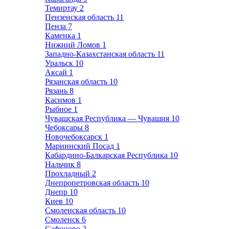
Темиртау
2
Пензенская область
11
Пенза
7
Каменка
1
Нижний Ломов
1
Западно-Казахстанская область
11
Уральск
10
Аксай
1
Рязанская область
10
Рязань
8
Касимов
1
Рыбное
1
Чувашская Республика — Чувашия
10
Чебоксары
8
Новочебоксарск
1
Мариинский Посад
1
Кабардино-Балкарская Республика
10
Нальчик
8
Прохладный
2
Днепропетровская область
10
Днепр
10
Киев
10
Смоленская область
10
Смоленск
6
Сафоново
2