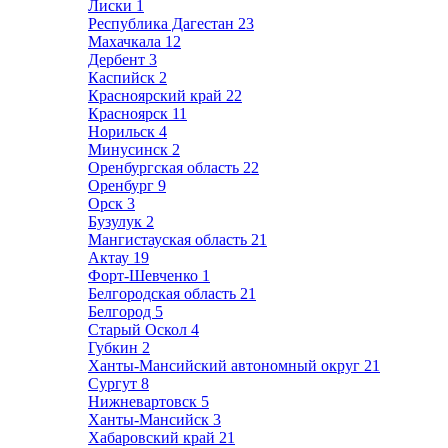
Лиски
1
Республика Дагестан
23
Махачкала
12
Дербент
3
Каспийск
2
Красноярский край
22
Красноярск
11
Норильск
4
Минусинск
2
Оренбургская область
22
Оренбург
9
Орск
3
Бузулук
2
Мангистауская область
21
Актау
19
Форт-Шевченко
1
Белгородская область
21
Белгород
5
Старый Оскол
4
Губкин
2
Ханты-Мансийский автономный округ
21
Сургут
8
Нижневартовск
5
Ханты-Мансийск
3
Хабаровский край
21