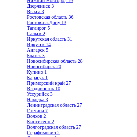
Нижний Новгород
19
Дзержинск
3
Выкса
3
Ростовская область
36
Ростов-на-Дону
13
Таганрог
5
Сальск
2
Иркутская область
31
Иркутск
14
Ангарск
5
Братск
3
Новосибирская область
28
Новосибирск
20
Купино
1
Карасук
1
Приморский край
27
Владивосток
10
Уссурийск
3
Находка
3
Ленинградская область
27
Гатчина
7
Волхов
2
Кингисепп
2
Волгоградская область
27
Серафимович
2