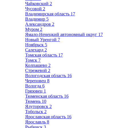
Чайковский
2
Чусовой
2
Владимирская область
17
Владимир
5
Александров
2
Муром
2
Ямало-Ненецкий автономный округ
17
Новый Уренгой
7
Ноябрьск
5
Салехард
2
Томская область
17
Томск
7
Колпашево
2
Стрежевой
2
Вологодская область
16
Череповец
8
Вологда
6
Грязовец
1
Тюменская область
16
Тюмень
10
Ялуторовск
2
Тобольск
2
Ярославская область
16
Ярославль
8
Рыбинск
3