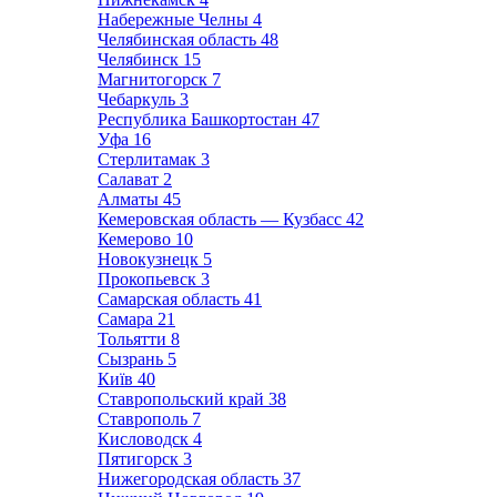
Набережные Челны
4
Челябинская область
48
Челябинск
15
Магнитогорск
7
Чебаркуль
3
Республика Башкортостан
47
Уфа
16
Стерлитамак
3
Салават
2
Алматы
45
Кемеровская область — Кузбасс
42
Кемерово
10
Новокузнецк
5
Прокопьевск
3
Самарская область
41
Самара
21
Тольятти
8
Сызрань
5
Київ
40
Ставропольский край
38
Ставрополь
7
Кисловодск
4
Пятигорск
3
Нижегородская область
37