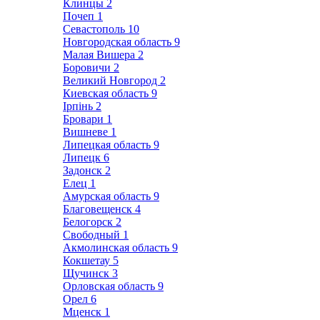
Клинцы
2
Почеп
1
Севастополь
10
Новгородская область
9
Малая Вишера
2
Боровичи
2
Великий Новгород
2
Киевская область
9
Ірпінь
2
Бровари
1
Вишневе
1
Липецкая область
9
Липецк
6
Задонск
2
Елец
1
Амурская область
9
Благовещенск
4
Белогорск
2
Свободный
1
Акмолинская область
9
Кокшетау
5
Щучинск
3
Орловская область
9
Орел
6
Мценск
1