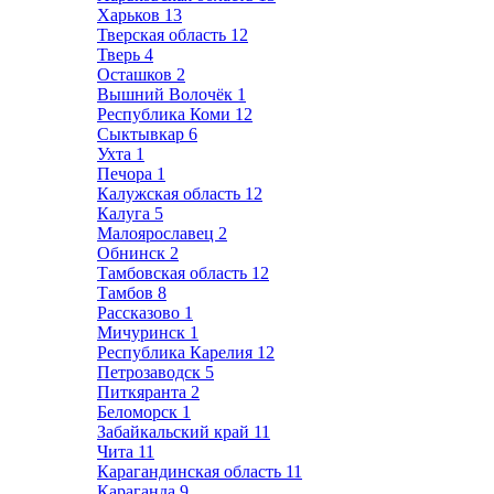
Харьков
13
Тверская область
12
Тверь
4
Осташков
2
Вышний Волочёк
1
Республика Коми
12
Сыктывкар
6
Ухта
1
Печора
1
Калужская область
12
Калуга
5
Малоярославец
2
Обнинск
2
Тамбовская область
12
Тамбов
8
Рассказово
1
Мичуринск
1
Республика Карелия
12
Петрозаводск
5
Питкяранта
2
Беломорск
1
Забайкальский край
11
Чита
11
Карагандинская область
11
Караганда
9