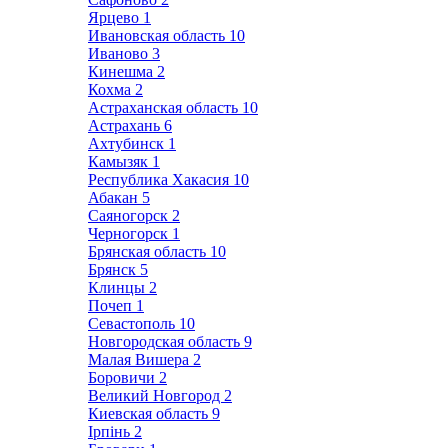
Ярцево
1
Ивановская область
10
Иваново
3
Кинешма
2
Кохма
2
Астраханская область
10
Астрахань
6
Ахтубинск
1
Камызяк
1
Республика Хакасия
10
Абакан
5
Саяногорск
2
Черногорск
1
Брянская область
10
Брянск
5
Клинцы
2
Почеп
1
Севастополь
10
Новгородская область
9
Малая Вишера
2
Боровичи
2
Великий Новгород
2
Киевская область
9
Ірпінь
2