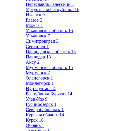
Переславль-Залесский
1
Удмуртская Республика
16
Ижевск
9
Глазов
3
Можга
1
Ульяновская область
16
Ульяновск
7
Димитровград
3
Сенгилей
1
Павлодарская область
15
Павлодар
13
Аксу
2
Мурманская область
15
Мурманск
7
Оленегорск
1
Мончегорск
1
Нур-Султан
14
Республика Бурятия
14
Улан-Удэ
9
Гусиноозерск
1
Северобайкальск
1
Курская область
14
Курск
10
Обоянь
1
Дмитриев
1