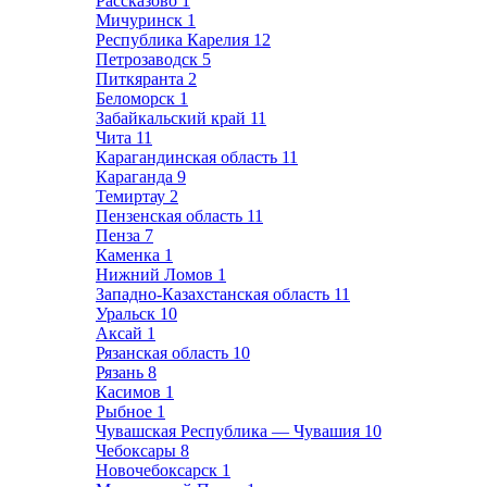
Рассказово
1
Мичуринск
1
Республика Карелия
12
Петрозаводск
5
Питкяранта
2
Беломорск
1
Забайкальский край
11
Чита
11
Карагандинская область
11
Караганда
9
Темиртау
2
Пензенская область
11
Пенза
7
Каменка
1
Нижний Ломов
1
Западно-Казахстанская область
11
Уральск
10
Аксай
1
Рязанская область
10
Рязань
8
Касимов
1
Рыбное
1
Чувашская Республика — Чувашия
10
Чебоксары
8
Новочебоксарск
1