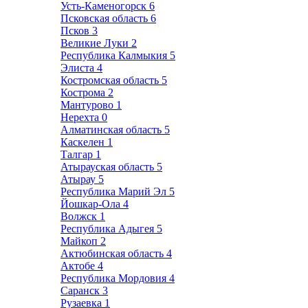
Усть-Каменогорск
6
Псковская область
6
Псков
3
Великие Луки
2
Республика Калмыкия
5
Элиста
4
Костромская область
5
Кострома
2
Мантурово
1
Нерехта
0
Алматинская область
5
Каскелен
1
Талгар
1
Атырауская область
5
Атырау
5
Республика Марий Эл
5
Йошкар-Ола
4
Волжск
1
Республика Адыгея
5
Майкоп
2
Актюбинская область
4
Актобе
4
Республика Мордовия
4
Саранск
3
Рузаевка
1