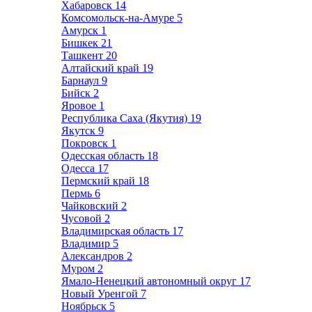
Хабаровск
14
Комсомольск-на-Амуре
5
Амурск
1
Бишкек
21
Ташкент
20
Алтайский край
19
Барнаул
9
Бийск
2
Яровое
1
Республика Саха (Якутия)
19
Якутск
9
Покровск
1
Одесская область
18
Одесса
17
Пермский край
18
Пермь
6
Чайковский
2
Чусовой
2
Владимирская область
17
Владимир
5
Александров
2
Муром
2
Ямало-Ненецкий автономный округ
17
Новый Уренгой
7
Ноябрьск
5