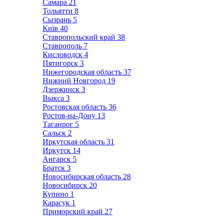
Самара
21
Тольятти
8
Сызрань
5
Київ
40
Ставропольский край
38
Ставрополь
7
Кисловодск
4
Пятигорск
3
Нижегородская область
37
Нижний Новгород
19
Дзержинск
3
Выкса
3
Ростовская область
36
Ростов-на-Дону
13
Таганрог
5
Сальск
2
Иркутская область
31
Иркутск
14
Ангарск
5
Братск
3
Новосибирская область
28
Новосибирск
20
Купино
1
Карасук
1
Приморский край
27