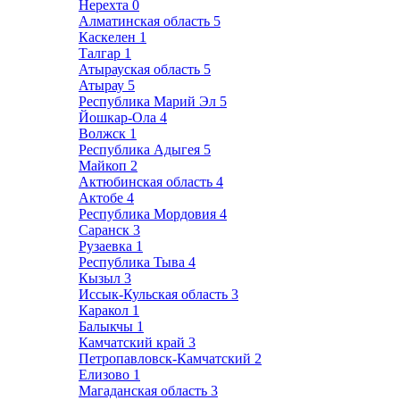
Нерехта
0
Алматинская область
5
Каскелен
1
Талгар
1
Атырауская область
5
Атырау
5
Республика Марий Эл
5
Йошкар-Ола
4
Волжск
1
Республика Адыгея
5
Майкоп
2
Актюбинская область
4
Актобе
4
Республика Мордовия
4
Саранск
3
Рузаевка
1
Республика Тыва
4
Кызыл
3
Иссык-Кульская область
3
Каракол
1
Балыкчы
1
Камчатский край
3
Петропавловск-Камчатский
2
Елизово
1
Магаданская область
3