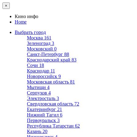
×
Кино инфо
Home
Выбрать город
Москва
161
Зеленоград
3
Московский
0
Санкт-Петербург
88
Краснодарский край
83
Сочи
18
Краснодар
11
Новороссийск
9
Московская область
81
Мытищи
4
Серпухов
4
Электросталь
3
Свердловская область
72
Екатеринбург
21
Нижний Тагил
6
Первоуральск
3
Республика Татарстан
62
Казань
20
Нижнекамск
4