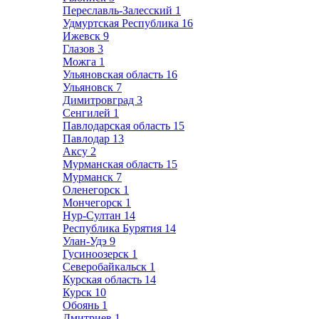
Переславль-Залесский
1
Удмуртская Республика
16
Ижевск
9
Глазов
3
Можга
1
Ульяновская область
16
Ульяновск
7
Димитровград
3
Сенгилей
1
Павлодарская область
15
Павлодар
13
Аксу
2
Мурманская область
15
Мурманск
7
Оленегорск
1
Мончегорск
1
Нур-Султан
14
Республика Бурятия
14
Улан-Удэ
9
Гусиноозерск
1
Северобайкальск
1
Курская область
14
Курск
10
Обоянь
1
Дмитриев
1