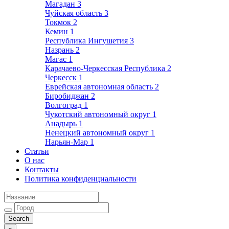
Магадан
3
Чуйская область
3
Токмок
2
Кемин
1
Республика Ингушетия
3
Назрань
2
Магас
1
Карачаево-Черкесская Республика
2
Черкесск
1
Еврейская автономная область
2
Биробиджан
2
Волгоград
1
Чукотский автономный округ
1
Анадырь
1
Ненецкий автономный округ
1
Нарьян-Мар
1
Статьи
О нас
Контакты
Политика конфиденциальности