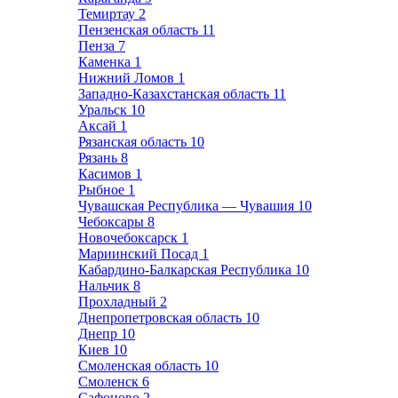
Темиртау
2
Пензенская область
11
Пенза
7
Каменка
1
Нижний Ломов
1
Западно-Казахстанская область
11
Уральск
10
Аксай
1
Рязанская область
10
Рязань
8
Касимов
1
Рыбное
1
Чувашская Республика — Чувашия
10
Чебоксары
8
Новочебоксарск
1
Мариинский Посад
1
Кабардино-Балкарская Республика
10
Нальчик
8
Прохладный
2
Днепропетровская область
10
Днепр
10
Киев
10
Смоленская область
10
Смоленск
6
Сафоново
2