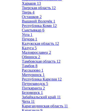
Харьков
13
Тверская область
12
Тверь
4
Осташков
2
Вышний Волочёк
1
Республика Коми
12
Сыктывкар
6
Ухта
1
Печора
1
Калужская область
12
Калуга
5
Малоярославец
2
Обнинск
2
Тамбовская область
12
Тамбов
8
Рассказово
1
Мичуринск
1
Республика Карелия
12
Петрозаводск
5
Питкяранта
2
Беломорск
1
Забайкальский край
11
Чита
11
Карагандинская область
11
Караганда
9