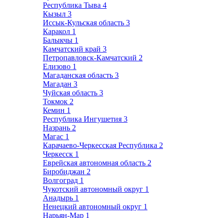
Республика Тыва
4
Кызыл
3
Иссык-Кульская область
3
Каракол
1
Балыкчы
1
Камчатский край
3
Петропавловск-Камчатский
2
Елизово
1
Магаданская область
3
Магадан
3
Чуйская область
3
Токмок
2
Кемин
1
Республика Ингушетия
3
Назрань
2
Магас
1
Карачаево-Черкесская Республика
2
Черкесск
1
Еврейская автономная область
2
Биробиджан
2
Волгоград
1
Чукотский автономный округ
1
Анадырь
1
Ненецкий автономный округ
1
Нарьян-Мар
1