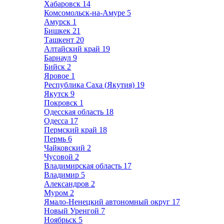
Хабаровск
14
Комсомольск-на-Амуре
5
Амурск
1
Бишкек
21
Ташкент
20
Алтайский край
19
Барнаул
9
Бийск
2
Яровое
1
Республика Саха (Якутия)
19
Якутск
9
Покровск
1
Одесская область
18
Одесса
17
Пермский край
18
Пермь
6
Чайковский
2
Чусовой
2
Владимирская область
17
Владимир
5
Александров
2
Муром
2
Ямало-Ненецкий автономный округ
17
Новый Уренгой
7
Ноябрьск
5