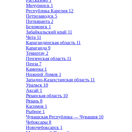
Рассказово
1
Мичуринск
1
Республика Карелия
12
Петрозаводск
5
Питкяранта
2
Беломорск
1
Забайкальский край
11
Чита
11
Карагандинская область
11
Караганда
9
Темиртау
2
Пензенская область
11
Пенза
7
Каменка
1
Нижний Ломов
1
Западно-Казахстанская область
11
Уральск
10
Аксай
1
Рязанская область
10
Рязань
8
Касимов
1
Рыбное
1
Чувашская Республика — Чувашия
10
Чебоксары
8
Новочебоксарск
1