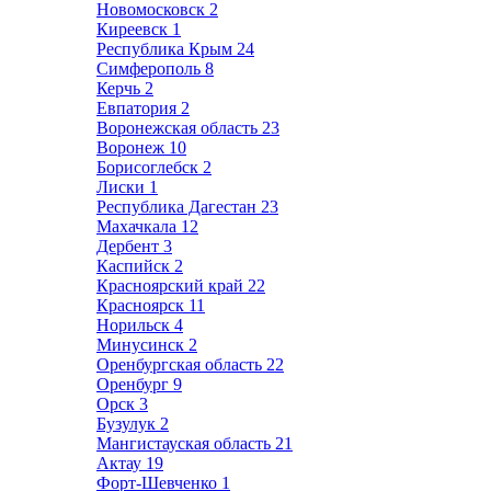
Новомосковск
2
Киреевск
1
Республика Крым
24
Симферополь
8
Керчь
2
Евпатория
2
Воронежская область
23
Воронеж
10
Борисоглебск
2
Лиски
1
Республика Дагестан
23
Махачкала
12
Дербент
3
Каспийск
2
Красноярский край
22
Красноярск
11
Норильск
4
Минусинск
2
Оренбургская область
22
Оренбург
9
Орск
3
Бузулук
2
Мангистауская область
21
Актау
19
Форт-Шевченко
1