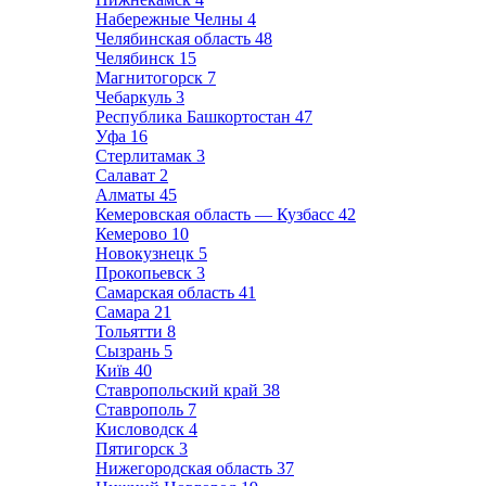
Набережные Челны
4
Челябинская область
48
Челябинск
15
Магнитогорск
7
Чебаркуль
3
Республика Башкортостан
47
Уфа
16
Стерлитамак
3
Салават
2
Алматы
45
Кемеровская область — Кузбасс
42
Кемерово
10
Новокузнецк
5
Прокопьевск
3
Самарская область
41
Самара
21
Тольятти
8
Сызрань
5
Київ
40
Ставропольский край
38
Ставрополь
7
Кисловодск
4
Пятигорск
3
Нижегородская область
37