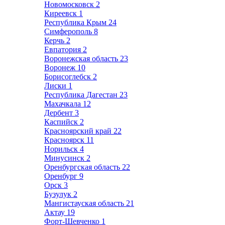
Новомосковск
2
Киреевск
1
Республика Крым
24
Симферополь
8
Керчь
2
Евпатория
2
Воронежская область
23
Воронеж
10
Борисоглебск
2
Лиски
1
Республика Дагестан
23
Махачкала
12
Дербент
3
Каспийск
2
Красноярский край
22
Красноярск
11
Норильск
4
Минусинск
2
Оренбургская область
22
Оренбург
9
Орск
3
Бузулук
2
Мангистауская область
21
Актау
19
Форт-Шевченко
1