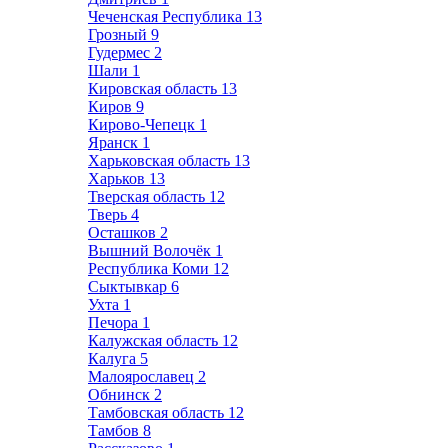
Чеченская Республика
13
Грозный
9
Гудермес
2
Шали
1
Кировская область
13
Киров
9
Кирово-Чепецк
1
Яранск
1
Харьковская область
13
Харьков
13
Тверская область
12
Тверь
4
Осташков
2
Вышний Волочёк
1
Республика Коми
12
Сыктывкар
6
Ухта
1
Печора
1
Калужская область
12
Калуга
5
Малоярославец
2
Обнинск
2
Тамбовская область
12
Тамбов
8