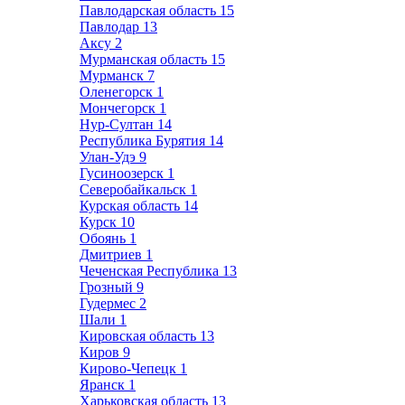
Павлодарская область
15
Павлодар
13
Аксу
2
Мурманская область
15
Мурманск
7
Оленегорск
1
Мончегорск
1
Нур-Султан
14
Республика Бурятия
14
Улан-Удэ
9
Гусиноозерск
1
Северобайкальск
1
Курская область
14
Курск
10
Обоянь
1
Дмитриев
1
Чеченская Республика
13
Грозный
9
Гудермес
2
Шали
1
Кировская область
13
Киров
9
Кирово-Чепецк
1
Яранск
1
Харьковская область
13