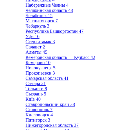
Набережные Челны
4
Челябинская область
48
Челябинск
15
Магнитогорск
7
Чебаркуль
3
Республика Башкортостан
47
Уфа
16
Стерлитамак
3
Салават
2
Алматы
45
Кемеровская область — Кузбасс
42
Кемерово
10
Новокузнецк
5
Прокопьевск
3
Самарская область
41
Самара
21
Тольятти
8
Сызрань
5
Київ
40
Ставропольский край
38
Ставрополь
7
Кисловодск
4
Пятигорск
3
Нижегородская область
37