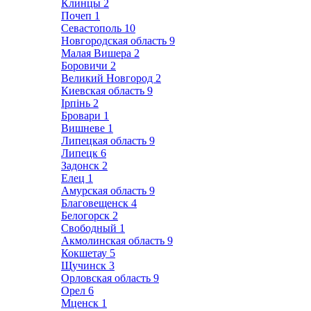
Клинцы
2
Почеп
1
Севастополь
10
Новгородская область
9
Малая Вишера
2
Боровичи
2
Великий Новгород
2
Киевская область
9
Ірпінь
2
Бровари
1
Вишневе
1
Липецкая область
9
Липецк
6
Задонск
2
Елец
1
Амурская область
9
Благовещенск
4
Белогорск
2
Свободный
1
Акмолинская область
9
Кокшетау
5
Щучинск
3
Орловская область
9
Орел
6
Мценск
1