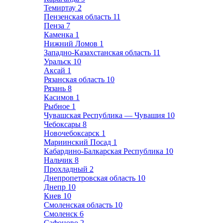
Темиртау
2
Пензенская область
11
Пенза
7
Каменка
1
Нижний Ломов
1
Западно-Казахстанская область
11
Уральск
10
Аксай
1
Рязанская область
10
Рязань
8
Касимов
1
Рыбное
1
Чувашская Республика — Чувашия
10
Чебоксары
8
Новочебоксарск
1
Мариинский Посад
1
Кабардино-Балкарская Республика
10
Нальчик
8
Прохладный
2
Днепропетровская область
10
Днепр
10
Киев
10
Смоленская область
10
Смоленск
6
Сафоново
2