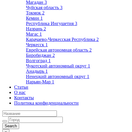
Магадан
3
Чуйская область
3
Токмок
2
Кемин
1
Республика Ингушетия
3
Назрань
2
Магас
1
Карачаево-Черкесская Республика
2
Черкесск
1
Еврейская автономная область
2
Биробиджан
2
Волгоград
1
Чукотский автономный округ
1
Анадырь
1
Ненецкий автономный округ
1
Нарьян-Мар
1
Статьи
О нас
Контакты
Политика конфиденциальности