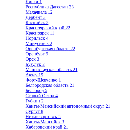
Лиски
1
Республика Дагестан
23
Махачкала
12
Дербент
3
Каспийск
2
Красноярский край
22
Красноярск
11
Норильск
4
Минусинск
2
Оренбургская область
22
Оренбург
9
Орск
3
Бузулук
2
Мангистауская область
21
Актау
19
Форт-Шевченко
1
Белгородская область
21
Белгород
5
Старый Оскол
4
Губкин
2
Ханты-Мансийский автономный округ
21
Сургут
8
Нижневартовск
5
Ханты-Мансийск
3
Хабаровский край
21