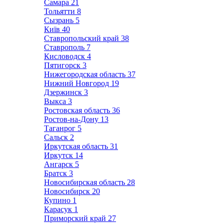
Самара
21
Тольятти
8
Сызрань
5
Київ
40
Ставропольский край
38
Ставрополь
7
Кисловодск
4
Пятигорск
3
Нижегородская область
37
Нижний Новгород
19
Дзержинск
3
Выкса
3
Ростовская область
36
Ростов-на-Дону
13
Таганрог
5
Сальск
2
Иркутская область
31
Иркутск
14
Ангарск
5
Братск
3
Новосибирская область
28
Новосибирск
20
Купино
1
Карасук
1
Приморский край
27