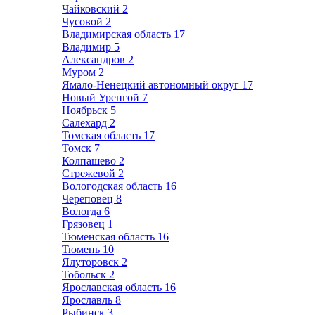
Чайковский
2
Чусовой
2
Владимирская область
17
Владимир
5
Александров
2
Муром
2
Ямало-Ненецкий автономный округ
17
Новый Уренгой
7
Ноябрьск
5
Салехард
2
Томская область
17
Томск
7
Колпашево
2
Стрежевой
2
Вологодская область
16
Череповец
8
Вологда
6
Грязовец
1
Тюменская область
16
Тюмень
10
Ялуторовск
2
Тобольск
2
Ярославская область
16
Ярославль
8
Рыбинск
3