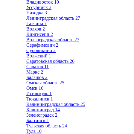
Владивосток
10
Уссурийск
3
Находка
3
Ленинградская область
27
Гатчина
7
Волхов
2
Кингисепп
2
Волгоградская область
27
Серафимович
2
Суровикино
2
Волжский
1
Саратовская область
26
Саратов
11
Маркс
2
Балашов
2
Омская область
25
Омск
16
Исилькуль
1
Тюкалинск
1
Калининградская область
25
Калининград
14
Зеленоградск
2
Балтийск
1
Тульская область
24
Тула
10