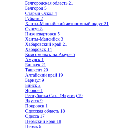
Белгородская область
21
Белгород
5
Старый Оскол
4
Губкин
2
Ханты-Мансийский автономный округ
21
Сургут
8
Нижневартовск
5
Ханты-Мансийск
3
Хабаровский край
21
Хабаровск
14
Комсомольск-на-Амуре
5
Амурск
1
Бишкек
21
Ташкент
20
Алтайский край
19
Барнаул
9
Бийск
2
Яровое
1
Республика Саха (Якутия)
19
Якутск
9
Покровск
1
Одесская область
18
Одесса
17
Пермский край
18
Пермь
6