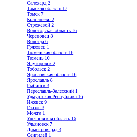
Салехард
2
Томская область
17
Томск
7
Колпашево
2
Стрежевой
2
Вологодская область
16
Череповец
8
Вологда
6
Грязовец
1
Тюменская область
16
Тюмень
10
Ялуторовск
2
Тобольск
2
Ярославская область
16
Ярославль
8
Рыбинск
3
Переславль-Залесский
1
Удмуртская Республика
16
Ижевск
9
Глазов
3
Можга
1
Ульяновская область
16
Ульяновск
7
Димитровград
3
Сенгилей
1