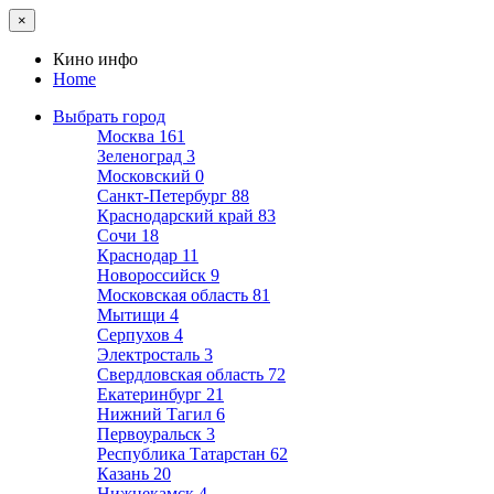
×
Кино инфо
Home
Выбрать город
Москва
161
Зеленоград
3
Московский
0
Санкт-Петербург
88
Краснодарский край
83
Сочи
18
Краснодар
11
Новороссийск
9
Московская область
81
Мытищи
4
Серпухов
4
Электросталь
3
Свердловская область
72
Екатеринбург
21
Нижний Тагил
6
Первоуральск
3
Республика Татарстан
62
Казань
20
Нижнекамск
4