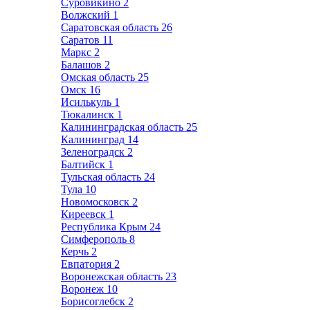
Суровикино
2
Волжский
1
Саратовская область
26
Саратов
11
Маркс
2
Балашов
2
Омская область
25
Омск
16
Исилькуль
1
Тюкалинск
1
Калининградская область
25
Калининград
14
Зеленоградск
2
Балтийск
1
Тульская область
24
Тула
10
Новомосковск
2
Киреевск
1
Республика Крым
24
Симферополь
8
Керчь
2
Евпатория
2
Воронежская область
23
Воронеж
10
Борисоглебск
2