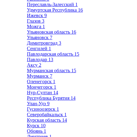
Переславль-Залесский
1
Удмуртская Республика
16
Ижевск
9
Глазов
3
Можга
1
Ульяновская область
16
Ульяновск
7
Димитровград
3
Сенгилей
1
Павлодарская область
15
Павлодар
13
Аксу
2
Мурманская область
15
Мурманск
7
Оленегорск
1
Мончегорск
1
Нур-Султан
14
Республика Бурятия
14
Улан-Удэ
9
Гусиноозерск
1
Северобайкальск
1
Курская область
14
Курск
10
Обоянь
1
Дмитриев
1