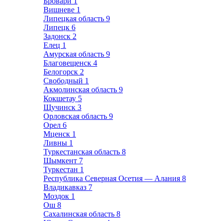
Бровари
1
Вишневе
1
Липецкая область
9
Липецк
6
Задонск
2
Елец
1
Амурская область
9
Благовещенск
4
Белогорск
2
Свободный
1
Акмолинская область
9
Кокшетау
5
Щучинск
3
Орловская область
9
Орел
6
Мценск
1
Ливны
1
Туркестанская область
8
Шымкент
7
Туркестан
1
Республика Северная Осетия — Алания
8
Владикавказ
7
Моздок
1
Ош
8
Сахалинская область
8