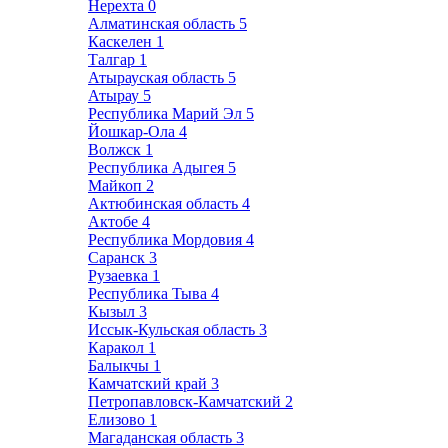
Нерехта
0
Алматинская область
5
Каскелен
1
Талгар
1
Атырауская область
5
Атырау
5
Республика Марий Эл
5
Йошкар-Ола
4
Волжск
1
Республика Адыгея
5
Майкоп
2
Актюбинская область
4
Актобе
4
Республика Мордовия
4
Саранск
3
Рузаевка
1
Республика Тыва
4
Кызыл
3
Иссык-Кульская область
3
Каракол
1
Балыкчы
1
Камчатский край
3
Петропавловск-Камчатский
2
Елизово
1
Магаданская область
3