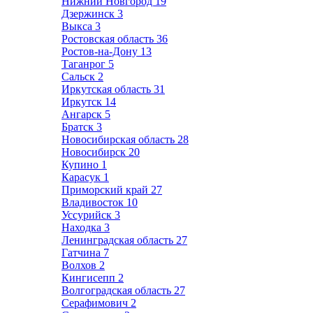
Нижний Новгород
19
Дзержинск
3
Выкса
3
Ростовская область
36
Ростов-на-Дону
13
Таганрог
5
Сальск
2
Иркутская область
31
Иркутск
14
Ангарск
5
Братск
3
Новосибирская область
28
Новосибирск
20
Купино
1
Карасук
1
Приморский край
27
Владивосток
10
Уссурийск
3
Находка
3
Ленинградская область
27
Гатчина
7
Волхов
2
Кингисепп
2
Волгоградская область
27
Серафимович
2