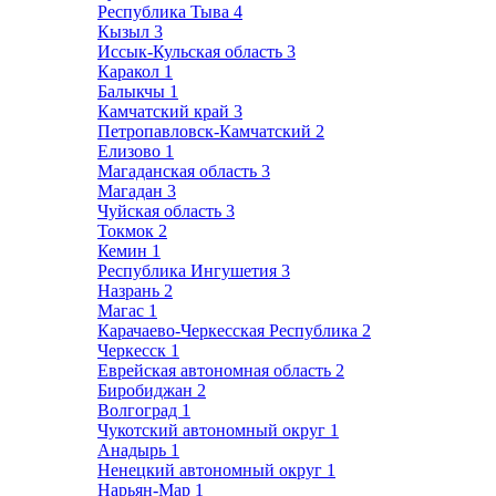
Республика Тыва
4
Кызыл
3
Иссык-Кульская область
3
Каракол
1
Балыкчы
1
Камчатский край
3
Петропавловск-Камчатский
2
Елизово
1
Магаданская область
3
Магадан
3
Чуйская область
3
Токмок
2
Кемин
1
Республика Ингушетия
3
Назрань
2
Магас
1
Карачаево-Черкесская Республика
2
Черкесск
1
Еврейская автономная область
2
Биробиджан
2
Волгоград
1
Чукотский автономный округ
1
Анадырь
1
Ненецкий автономный округ
1
Нарьян-Мар
1