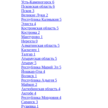
Усть-Каменогорск
6
Псковская область
6
Псков
3
Великие Луки
2
Республика Калмыкия
5
Элиста
4
Костромская область
5
Кострома
2
Мантурово
1
Нерехта
0
Алматинская область
5
Каскелен
1
Талгар
1
Атырауская область
5
Атырау
5
Республика Марий Эл
5
Йошкар-Ола
4
Волжск
1
Республика Адыгея
5
Майкоп
2
Актюбинская область
4
Актобе
4
Республика Мордовия
4
Саранск
3
Рузаевка
1