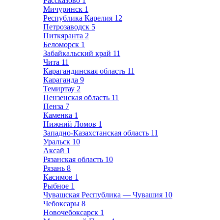
Рассказово
1
Мичуринск
1
Республика Карелия
12
Петрозаводск
5
Питкяранта
2
Беломорск
1
Забайкальский край
11
Чита
11
Карагандинская область
11
Караганда
9
Темиртау
2
Пензенская область
11
Пенза
7
Каменка
1
Нижний Ломов
1
Западно-Казахстанская область
11
Уральск
10
Аксай
1
Рязанская область
10
Рязань
8
Касимов
1
Рыбное
1
Чувашская Республика — Чувашия
10
Чебоксары
8
Новочебоксарск
1