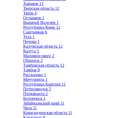
Харьков
13
Тверская область
12
Тверь
4
Осташков
2
Вышний Волочёк
1
Республика Коми
12
Сыктывкар
6
Ухта
1
Печора
1
Калужская область
12
Калуга
5
Малоярославец
2
Обнинск
2
Тамбовская область
12
Тамбов
8
Рассказово
1
Мичуринск
1
Республика Карелия
12
Петрозаводск
5
Питкяранта
2
Беломорск
1
Забайкальский край
11
Чита
11
Карагандинская область
11
Караганда
9