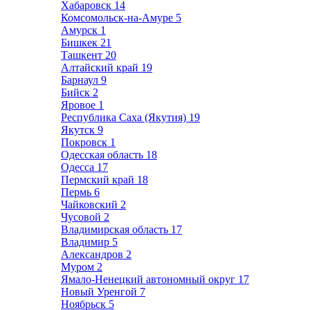
Хабаровск
14
Комсомольск-на-Амуре
5
Амурск
1
Бишкек
21
Ташкент
20
Алтайский край
19
Барнаул
9
Бийск
2
Яровое
1
Республика Саха (Якутия)
19
Якутск
9
Покровск
1
Одесская область
18
Одесса
17
Пермский край
18
Пермь
6
Чайковский
2
Чусовой
2
Владимирская область
17
Владимир
5
Александров
2
Муром
2
Ямало-Ненецкий автономный округ
17
Новый Уренгой
7
Ноябрьск
5