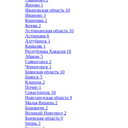
Ярцево
1
Ивановская область
10
Иваново
3
Кинешма
2
Кохма
2
Астраханская область
10
Астрахань
6
Ахтубинск
1
Камызяк
1
Республика Хакасия
10
Абакан
5
Саяногорск
2
Черногорск
1
Брянская область
10
Брянск
5
Клинцы
2
Почеп
1
Севастополь
10
Новгородская область
9
Малая Вишера
2
Боровичи
2
Великий Новгород
2
Киевская область
9
Ірпінь
2