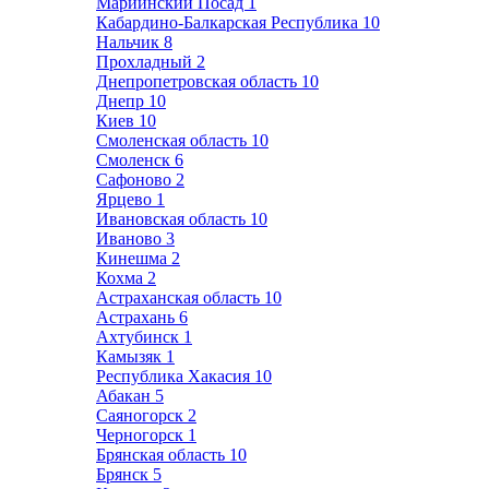
Мариинский Посад
1
Кабардино-Балкарская Республика
10
Нальчик
8
Прохладный
2
Днепропетровская область
10
Днепр
10
Киев
10
Смоленская область
10
Смоленск
6
Сафоново
2
Ярцево
1
Ивановская область
10
Иваново
3
Кинешма
2
Кохма
2
Астраханская область
10
Астрахань
6
Ахтубинск
1
Камызяк
1
Республика Хакасия
10
Абакан
5
Саяногорск
2
Черногорск
1
Брянская область
10
Брянск
5