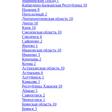
Мариинский Посад
1
Кабардино-Балкарская Республика
10
Нальчик
8
Прохладный
2
Днепропетровская область
10
Днепр
10
Киев
10
Смоленская область
10
Смоленск
6
Сафоново
2
Ярцево
1
Ивановская область
10
Иваново
3
Кинешма
2
Кохма
2
Астраханская область
10
Астрахань
6
Ахтубинск
1
Камызяк
1
Республика Хакасия
10
Абакан
5
Саяногорск
2
Черногорск
1
Брянская область
10
Брянск
5