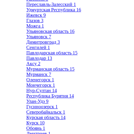
Переславль-Залесский
1
Удмуртская Республика
16
Ижевск
9
Глазов
3
Можга
1
Ульяновская область
16
Ульяновск
7
Димитровград
3
Сенгилей
1
Павлодарская область
15
Павлодар
13
Аксу
2
Мурманская область
15
Мурманск
7
Оленегорск
1
Мончегорск
1
Нур-Султан
14
Республика Бурятия
14
Улан-Удэ
9
Гусиноозерск
1
Северобайкальск
1
Курская область
14
Курск
10
Обоянь
1
Дмитриев
1