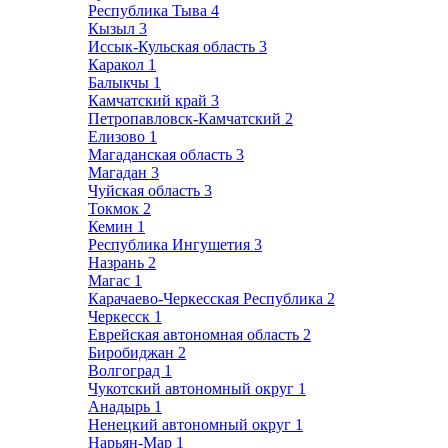
Республика Тыва
4
Кызыл
3
Иссык-Кульская область
3
Каракол
1
Балыкчы
1
Камчатский край
3
Петропавловск-Камчатский
2
Елизово
1
Магаданская область
3
Магадан
3
Чуйская область
3
Токмок
2
Кемин
1
Республика Ингушетия
3
Назрань
2
Магас
1
Карачаево-Черкесская Республика
2
Черкесск
1
Еврейская автономная область
2
Биробиджан
2
Волгоград
1
Чукотский автономный округ
1
Анадырь
1
Ненецкий автономный округ
1
Нарьян-Мар
1