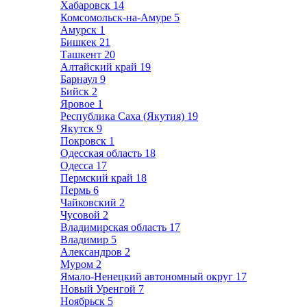
Хабаровск
14
Комсомольск-на-Амуре
5
Амурск
1
Бишкек
21
Ташкент
20
Алтайский край
19
Барнаул
9
Бийск
2
Яровое
1
Республика Саха (Якутия)
19
Якутск
9
Покровск
1
Одесская область
18
Одесса
17
Пермский край
18
Пермь
6
Чайковский
2
Чусовой
2
Владимирская область
17
Владимир
5
Александров
2
Муром
2
Ямало-Ненецкий автономный округ
17
Новый Уренгой
7
Ноябрьск
5