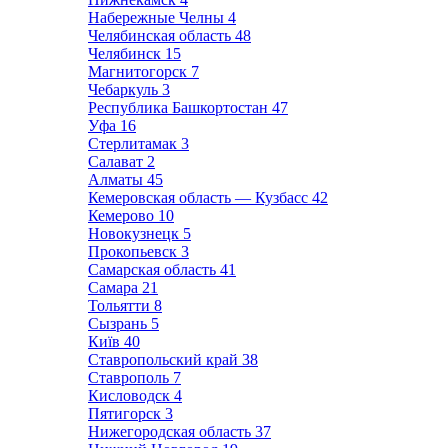
Набережные Челны
4
Челябинская область
48
Челябинск
15
Магнитогорск
7
Чебаркуль
3
Республика Башкортостан
47
Уфа
16
Стерлитамак
3
Салават
2
Алматы
45
Кемеровская область — Кузбасс
42
Кемерово
10
Новокузнецк
5
Прокопьевск
3
Самарская область
41
Самара
21
Тольятти
8
Сызрань
5
Київ
40
Ставропольский край
38
Ставрополь
7
Кисловодск
4
Пятигорск
3
Нижегородская область
37