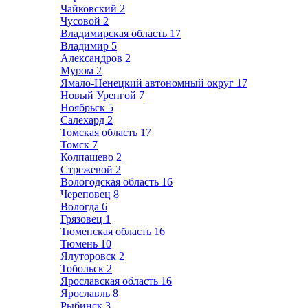
Чайковский
2
Чусовой
2
Владимирская область
17
Владимир
5
Александров
2
Муром
2
Ямало-Ненецкий автономный округ
17
Новый Уренгой
7
Ноябрьск
5
Салехард
2
Томская область
17
Томск
7
Колпашево
2
Стрежевой
2
Вологодская область
16
Череповец
8
Вологда
6
Грязовец
1
Тюменская область
16
Тюмень
10
Ялуторовск
2
Тобольск
2
Ярославская область
16
Ярославль
8
Рыбинск
3