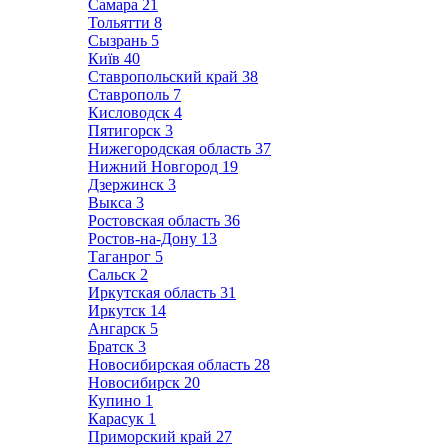
Самара
21
Тольятти
8
Сызрань
5
Київ
40
Ставропольский край
38
Ставрополь
7
Кисловодск
4
Пятигорск
3
Нижегородская область
37
Нижний Новгород
19
Дзержинск
3
Выкса
3
Ростовская область
36
Ростов-на-Дону
13
Таганрог
5
Сальск
2
Иркутская область
31
Иркутск
14
Ангарск
5
Братск
3
Новосибирская область
28
Новосибирск
20
Купино
1
Карасук
1
Приморский край
27