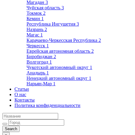
Магадан
3
Чуйская область
3
Токмок
2
Кемин
1
Республика Ингушетия
3
Назрань
2
Магас
1
Карачаево-Черкесская Республика
2
Черкесск
1
Еврейская автономная область
2
Биробиджан
2
Волгоград
1
Чукотский автономный округ
1
Анадырь
1
Ненецкий автономный округ
1
Нарьян-Мар
1
Статьи
О нас
Контакты
Политика конфиденциальности