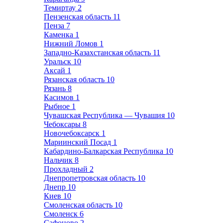
Темиртау
2
Пензенская область
11
Пенза
7
Каменка
1
Нижний Ломов
1
Западно-Казахстанская область
11
Уральск
10
Аксай
1
Рязанская область
10
Рязань
8
Касимов
1
Рыбное
1
Чувашская Республика — Чувашия
10
Чебоксары
8
Новочебоксарск
1
Мариинский Посад
1
Кабардино-Балкарская Республика
10
Нальчик
8
Прохладный
2
Днепропетровская область
10
Днепр
10
Киев
10
Смоленская область
10
Смоленск
6
Сафоново
2