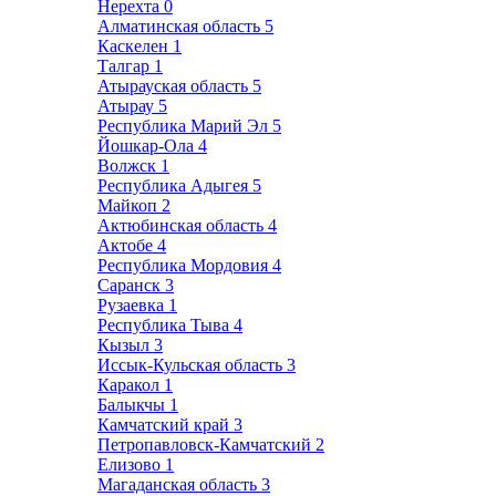
Нерехта
0
Алматинская область
5
Каскелен
1
Талгар
1
Атырауская область
5
Атырау
5
Республика Марий Эл
5
Йошкар-Ола
4
Волжск
1
Республика Адыгея
5
Майкоп
2
Актюбинская область
4
Актобе
4
Республика Мордовия
4
Саранск
3
Рузаевка
1
Республика Тыва
4
Кызыл
3
Иссык-Кульская область
3
Каракол
1
Балыкчы
1
Камчатский край
3
Петропавловск-Камчатский
2
Елизово
1
Магаданская область
3