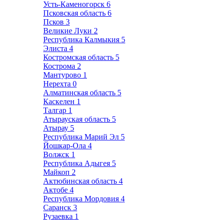
Усть-Каменогорск
6
Псковская область
6
Псков
3
Великие Луки
2
Республика Калмыкия
5
Элиста
4
Костромская область
5
Кострома
2
Мантурово
1
Нерехта
0
Алматинская область
5
Каскелен
1
Талгар
1
Атырауская область
5
Атырау
5
Республика Марий Эл
5
Йошкар-Ола
4
Волжск
1
Республика Адыгея
5
Майкоп
2
Актюбинская область
4
Актобе
4
Республика Мордовия
4
Саранск
3
Рузаевка
1