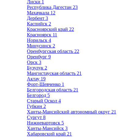
Лиски
1
Республика Дагестан
23
Махачкала
12
Дербент
3
Каспийск
2
Красноярский край
22
Красноярск
11
Норильск
4
Минусинск
2
Оренбургская область
22
Оренбург
9
Орск
3
Бузулук
2
Мангистауская область
21
Актау
19
Форт-Шевченко
1
Белгородская область
21
Белгород
5
Старый Оскол
4
Губкин
2
Ханты-Мансийский автономный округ
21
Сургут
8
Нижневартовск
5
Ханты-Мансийск
3
Хабаровский край
21