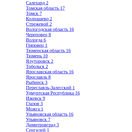
Салехард
2
Томская область
17
Томск
7
Колпашево
2
Стрежевой
2
Вологодская область
16
Череповец
8
Вологда
6
Грязовец
1
Тюменская область
16
Тюмень
10
Ялуторовск
2
Тобольск
2
Ярославская область
16
Ярославль
8
Рыбинск
3
Переславль-Залесский
1
Удмуртская Республика
16
Ижевск
9
Глазов
3
Можга
1
Ульяновская область
16
Ульяновск
7
Димитровград
3
Сенгилей
1