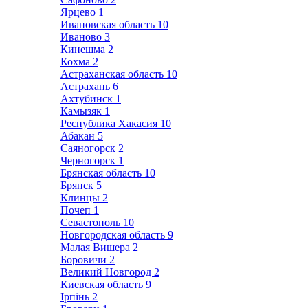
Ярцево
1
Ивановская область
10
Иваново
3
Кинешма
2
Кохма
2
Астраханская область
10
Астрахань
6
Ахтубинск
1
Камызяк
1
Республика Хакасия
10
Абакан
5
Саяногорск
2
Черногорск
1
Брянская область
10
Брянск
5
Клинцы
2
Почеп
1
Севастополь
10
Новгородская область
9
Малая Вишера
2
Боровичи
2
Великий Новгород
2
Киевская область
9
Ірпінь
2