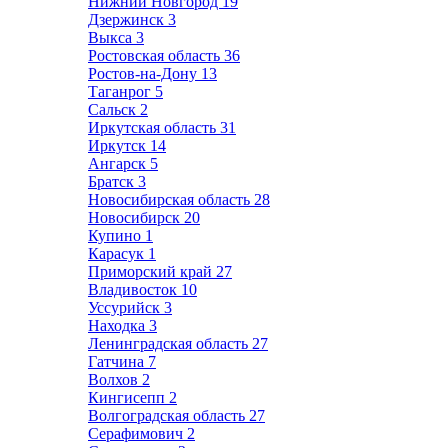
Нижний Новгород
19
Дзержинск
3
Выкса
3
Ростовская область
36
Ростов-на-Дону
13
Таганрог
5
Сальск
2
Иркутская область
31
Иркутск
14
Ангарск
5
Братск
3
Новосибирская область
28
Новосибирск
20
Купино
1
Карасук
1
Приморский край
27
Владивосток
10
Уссурийск
3
Находка
3
Ленинградская область
27
Гатчина
7
Волхов
2
Кингисепп
2
Волгоградская область
27
Серафимович
2