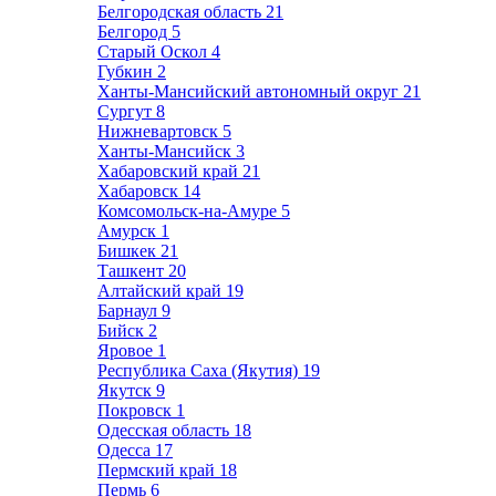
Белгородская область
21
Белгород
5
Старый Оскол
4
Губкин
2
Ханты-Мансийский автономный округ
21
Сургут
8
Нижневартовск
5
Ханты-Мансийск
3
Хабаровский край
21
Хабаровск
14
Комсомольск-на-Амуре
5
Амурск
1
Бишкек
21
Ташкент
20
Алтайский край
19
Барнаул
9
Бийск
2
Яровое
1
Республика Саха (Якутия)
19
Якутск
9
Покровск
1
Одесская область
18
Одесса
17
Пермский край
18
Пермь
6