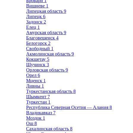
Бровари
1
Вишневе
1
Липецкая область
9
Липецк
6
Задонск
2
Елец
1
Амурская область
9
Благовещенск
4
Белогорск
2
Свободный
1
Акмолинская область
9
Кокшетау
5
Щучинск
3
Орловская область
9
Орел
6
Мценск
1
Ливны
1
Туркестанская область
8
Шымкент
7
Туркестан
1
Республика Северная Осетия — Алания
8
Владикавказ
7
Моздок
1
Ош
8
Сахалинская область
8