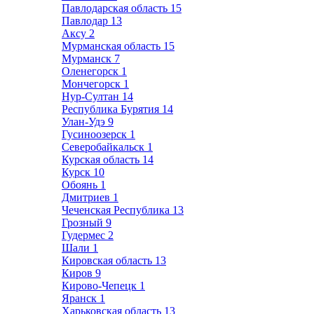
Павлодарская область
15
Павлодар
13
Аксу
2
Мурманская область
15
Мурманск
7
Оленегорск
1
Мончегорск
1
Нур-Султан
14
Республика Бурятия
14
Улан-Удэ
9
Гусиноозерск
1
Северобайкальск
1
Курская область
14
Курск
10
Обоянь
1
Дмитриев
1
Чеченская Республика
13
Грозный
9
Гудермес
2
Шали
1
Кировская область
13
Киров
9
Кирово-Чепецк
1
Яранск
1
Харьковская область
13