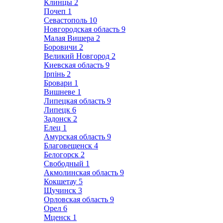
Клинцы
2
Почеп
1
Севастополь
10
Новгородская область
9
Малая Вишера
2
Боровичи
2
Великий Новгород
2
Киевская область
9
Ірпінь
2
Бровари
1
Вишневе
1
Липецкая область
9
Липецк
6
Задонск
2
Елец
1
Амурская область
9
Благовещенск
4
Белогорск
2
Свободный
1
Акмолинская область
9
Кокшетау
5
Щучинск
3
Орловская область
9
Орел
6
Мценск
1