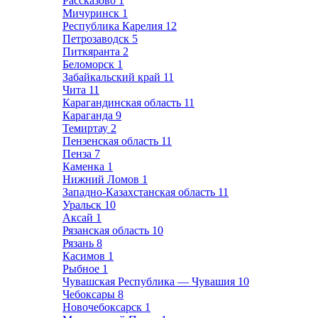
Рассказово
1
Мичуринск
1
Республика Карелия
12
Петрозаводск
5
Питкяранта
2
Беломорск
1
Забайкальский край
11
Чита
11
Карагандинская область
11
Караганда
9
Темиртау
2
Пензенская область
11
Пенза
7
Каменка
1
Нижний Ломов
1
Западно-Казахстанская область
11
Уральск
10
Аксай
1
Рязанская область
10
Рязань
8
Касимов
1
Рыбное
1
Чувашская Республика — Чувашия
10
Чебоксары
8
Новочебоксарск
1