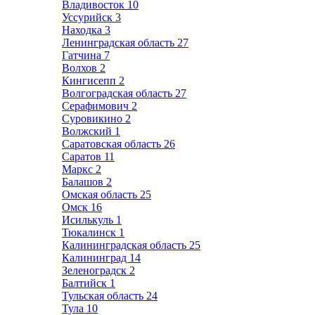
Владивосток
10
Уссурийск
3
Находка
3
Ленинградская область
27
Гатчина
7
Волхов
2
Кингисепп
2
Волгоградская область
27
Серафимович
2
Суровикино
2
Волжский
1
Саратовская область
26
Саратов
11
Маркс
2
Балашов
2
Омская область
25
Омск
16
Исилькуль
1
Тюкалинск
1
Калининградская область
25
Калининград
14
Зеленоградск
2
Балтийск
1
Тульская область
24
Тула
10