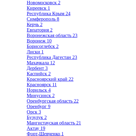
Новомосковск
2
Киреевск
1
Республика Крым
24
Симферополь
8
Керчь
2
Евпатория
2
Воронежская область
23
Воронеж
10
Борисоглебск
2
Лиски
1
Республика Дагестан
23
Махачкала
12
Дербент
3
Каспийск
2
Красноярский край
22
Красноярск
11
Норильск
4
Минусинск
2
Оренбургская область
22
Оренбург
9
Орск
3
Бузулук
2
Мангистауская область
21
Актау
19
Форт-Шевченко
1