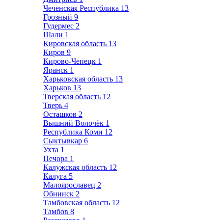
Чеченская Республика
13
Грозный
9
Гудермес
2
Шали
1
Кировская область
13
Киров
9
Кирово-Чепецк
1
Яранск
1
Харьковская область
13
Харьков
13
Тверская область
12
Тверь
4
Осташков
2
Вышний Волочёк
1
Республика Коми
12
Сыктывкар
6
Ухта
1
Печора
1
Калужская область
12
Калуга
5
Малоярославец
2
Обнинск
2
Тамбовская область
12
Тамбов
8