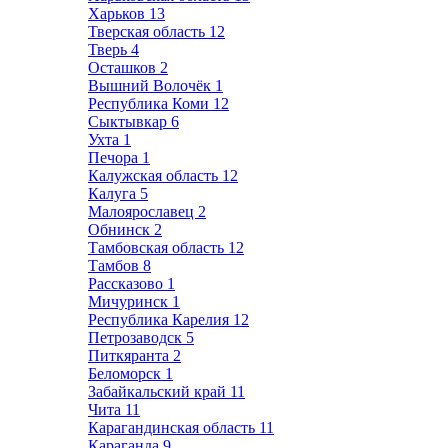
Харьков
13
Тверская область
12
Тверь
4
Осташков
2
Вышний Волочёк
1
Республика Коми
12
Сыктывкар
6
Ухта
1
Печора
1
Калужская область
12
Калуга
5
Малоярославец
2
Обнинск
2
Тамбовская область
12
Тамбов
8
Рассказово
1
Мичуринск
1
Республика Карелия
12
Петрозаводск
5
Питкяранта
2
Беломорск
1
Забайкальский край
11
Чита
11
Карагандинская область
11
Караганда
9