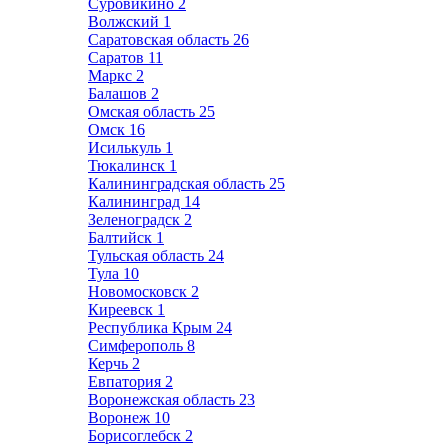
Суровикино
2
Волжский
1
Саратовская область
26
Саратов
11
Маркс
2
Балашов
2
Омская область
25
Омск
16
Исилькуль
1
Тюкалинск
1
Калининградская область
25
Калининград
14
Зеленоградск
2
Балтийск
1
Тульская область
24
Тула
10
Новомосковск
2
Киреевск
1
Республика Крым
24
Симферополь
8
Керчь
2
Евпатория
2
Воронежская область
23
Воронеж
10
Борисоглебск
2