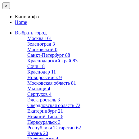
×
Кино инфо
Home
Выбрать город
Москва
161
Зеленоград
3
Московский
0
Санкт-Петербург
88
Краснодарский край
83
Сочи
18
Краснодар
11
Новороссийск
9
Московская область
81
Мытищи
4
Серпухов
4
Электросталь
3
Свердловская область
72
Екатеринбург
21
Нижний Тагил
6
Первоуральск
3
Республика Татарстан
62
Казань
20
Нижнекамск
4