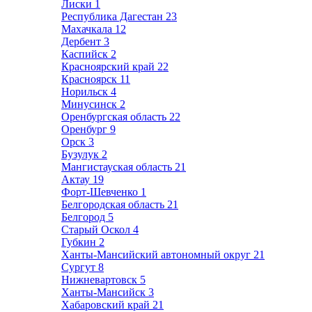
Лиски
1
Республика Дагестан
23
Махачкала
12
Дербент
3
Каспийск
2
Красноярский край
22
Красноярск
11
Норильск
4
Минусинск
2
Оренбургская область
22
Оренбург
9
Орск
3
Бузулук
2
Мангистауская область
21
Актау
19
Форт-Шевченко
1
Белгородская область
21
Белгород
5
Старый Оскол
4
Губкин
2
Ханты-Мансийский автономный округ
21
Сургут
8
Нижневартовск
5
Ханты-Мансийск
3
Хабаровский край
21