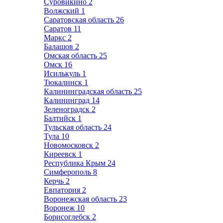
Суровикино
2
Волжский
1
Саратовская область
26
Саратов
11
Маркс
2
Балашов
2
Омская область
25
Омск
16
Исилькуль
1
Тюкалинск
1
Калининградская область
25
Калининград
14
Зеленоградск
2
Балтийск
1
Тульская область
24
Тула
10
Новомосковск
2
Киреевск
1
Республика Крым
24
Симферополь
8
Керчь
2
Евпатория
2
Воронежская область
23
Воронеж
10
Борисоглебск
2