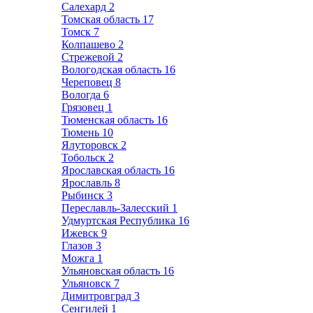
Салехард
2
Томская область
17
Томск
7
Колпашево
2
Стрежевой
2
Вологодская область
16
Череповец
8
Вологда
6
Грязовец
1
Тюменская область
16
Тюмень
10
Ялуторовск
2
Тобольск
2
Ярославская область
16
Ярославль
8
Рыбинск
3
Переславль-Залесский
1
Удмуртская Республика
16
Ижевск
9
Глазов
3
Можга
1
Ульяновская область
16
Ульяновск
7
Димитровград
3
Сенгилей
1