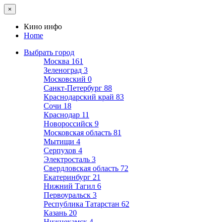
×
Кино инфо
Home
Выбрать город
Москва
161
Зеленоград
3
Московский
0
Санкт-Петербург
88
Краснодарский край
83
Сочи
18
Краснодар
11
Новороссийск
9
Московская область
81
Мытищи
4
Серпухов
4
Электросталь
3
Свердловская область
72
Екатеринбург
21
Нижний Тагил
6
Первоуральск
3
Республика Татарстан
62
Казань
20
Нижнекамск
4