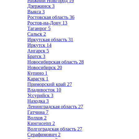
Нижний Новгород
19
Дзержинск
3
Выкса
3
Ростовская область
36
Ростов-на-Дону
13
Таганрог
5
Сальск
2
Иркутская область
31
Иркутск
14
Ангарск
5
Братск
3
Новосибирская область
28
Новосибирск
20
Купино
1
Карасук
1
Приморский край
27
Владивосток
10
Уссурийск
3
Находка
3
Ленинградская область
27
Гатчина
7
Волхов
2
Кингисепп
2
Волгоградская область
27
Серафимович
2