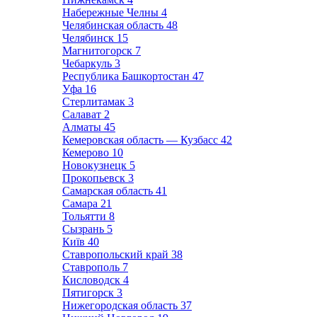
Набережные Челны
4
Челябинская область
48
Челябинск
15
Магнитогорск
7
Чебаркуль
3
Республика Башкортостан
47
Уфа
16
Стерлитамак
3
Салават
2
Алматы
45
Кемеровская область — Кузбасс
42
Кемерово
10
Новокузнецк
5
Прокопьевск
3
Самарская область
41
Самара
21
Тольятти
8
Сызрань
5
Київ
40
Ставропольский край
38
Ставрополь
7
Кисловодск
4
Пятигорск
3
Нижегородская область
37