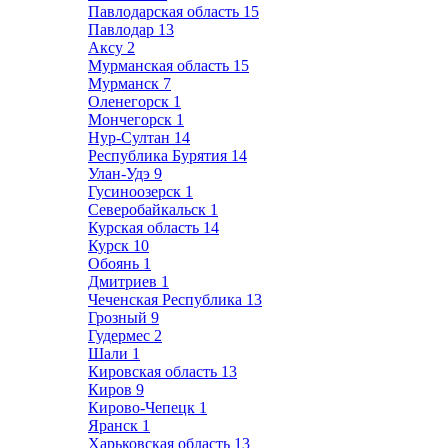
Павлодарская область
15
Павлодар
13
Аксу
2
Мурманская область
15
Мурманск
7
Оленегорск
1
Мончегорск
1
Нур-Султан
14
Республика Бурятия
14
Улан-Удэ
9
Гусиноозерск
1
Северобайкальск
1
Курская область
14
Курск
10
Обоянь
1
Дмитриев
1
Чеченская Республика
13
Грозный
9
Гудермес
2
Шали
1
Кировская область
13
Киров
9
Кирово-Чепецк
1
Яранск
1
Харьковская область
13