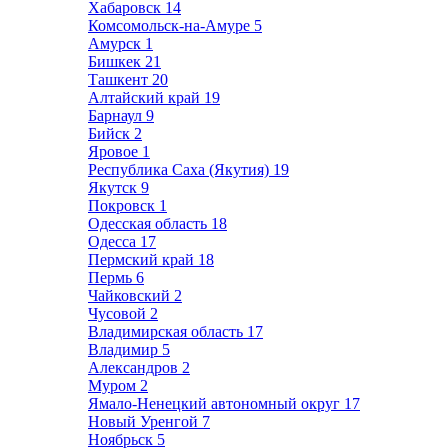
Хабаровск
14
Комсомольск-на-Амуре
5
Амурск
1
Бишкек
21
Ташкент
20
Алтайский край
19
Барнаул
9
Бийск
2
Яровое
1
Республика Саха (Якутия)
19
Якутск
9
Покровск
1
Одесская область
18
Одесса
17
Пермский край
18
Пермь
6
Чайковский
2
Чусовой
2
Владимирская область
17
Владимир
5
Александров
2
Муром
2
Ямало-Ненецкий автономный округ
17
Новый Уренгой
7
Ноябрьск
5