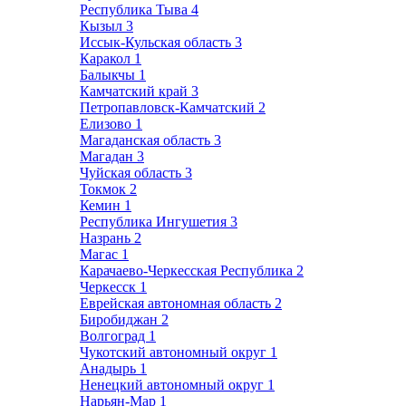
Республика Тыва
4
Кызыл
3
Иссык-Кульская область
3
Каракол
1
Балыкчы
1
Камчатский край
3
Петропавловск-Камчатский
2
Елизово
1
Магаданская область
3
Магадан
3
Чуйская область
3
Токмок
2
Кемин
1
Республика Ингушетия
3
Назрань
2
Магас
1
Карачаево-Черкесская Республика
2
Черкесск
1
Еврейская автономная область
2
Биробиджан
2
Волгоград
1
Чукотский автономный округ
1
Анадырь
1
Ненецкий автономный округ
1
Нарьян-Мар
1