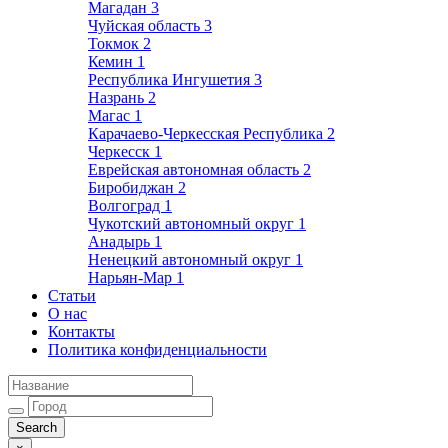
Магадан
3
Чуйская область
3
Токмок
2
Кемин
1
Республика Ингушетия
3
Назрань
2
Магас
1
Карачаево-Черкесская Республика
2
Черкесск
1
Еврейская автономная область
2
Биробиджан
2
Волгоград
1
Чукотский автономный округ
1
Анадырь
1
Ненецкий автономный округ
1
Нарьян-Мар
1
Статьи
О нас
Контакты
Политика конфиденциальности