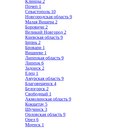
Клинцы
2
Почеп
1
Севастополь
10
Новгородская область
9
Малая Вишера
2
Боровичи
2
Великий Новгород
2
Киевская область
9
Ірпінь
2
Бровари
1
Вишневе
1
Липецкая область
9
Липецк
6
Задонск
2
Елец
1
Амурская область
9
Благовещенск
4
Белогорск
2
Свободный
1
Акмолинская область
9
Кокшетау
5
Щучинск
3
Орловская область
9
Орел
6
Мценск
1