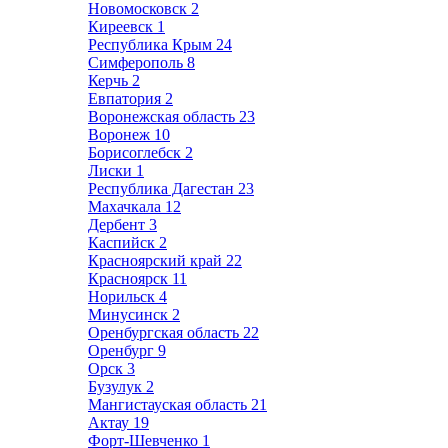
Новомосковск
2
Киреевск
1
Республика Крым
24
Симферополь
8
Керчь
2
Евпатория
2
Воронежская область
23
Воронеж
10
Борисоглебск
2
Лиски
1
Республика Дагестан
23
Махачкала
12
Дербент
3
Каспийск
2
Красноярский край
22
Красноярск
11
Норильск
4
Минусинск
2
Оренбургская область
22
Оренбург
9
Орск
3
Бузулук
2
Мангистауская область
21
Актау
19
Форт-Шевченко
1