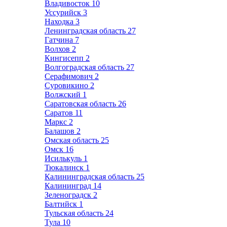
Владивосток
10
Уссурийск
3
Находка
3
Ленинградская область
27
Гатчина
7
Волхов
2
Кингисепп
2
Волгоградская область
27
Серафимович
2
Суровикино
2
Волжский
1
Саратовская область
26
Саратов
11
Маркс
2
Балашов
2
Омская область
25
Омск
16
Исилькуль
1
Тюкалинск
1
Калининградская область
25
Калининград
14
Зеленоградск
2
Балтийск
1
Тульская область
24
Тула
10