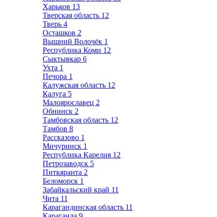
Харьков
13
Тверская область
12
Тверь
4
Осташков
2
Вышний Волочёк
1
Республика Коми
12
Сыктывкар
6
Ухта
1
Печора
1
Калужская область
12
Калуга
5
Малоярославец
2
Обнинск
2
Тамбовская область
12
Тамбов
8
Рассказово
1
Мичуринск
1
Республика Карелия
12
Петрозаводск
5
Питкяранта
2
Беломорск
1
Забайкальский край
11
Чита
11
Карагандинская область
11
Караганда
9