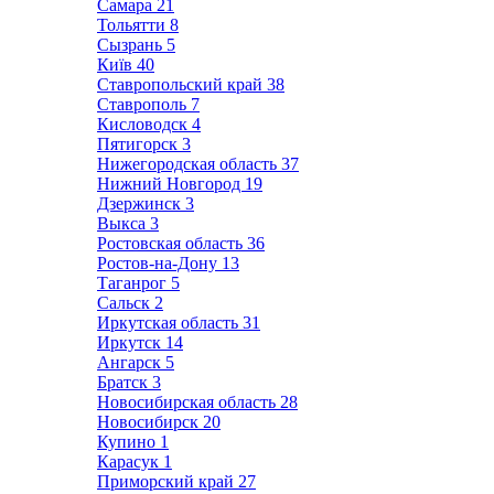
Самара
21
Тольятти
8
Сызрань
5
Київ
40
Ставропольский край
38
Ставрополь
7
Кисловодск
4
Пятигорск
3
Нижегородская область
37
Нижний Новгород
19
Дзержинск
3
Выкса
3
Ростовская область
36
Ростов-на-Дону
13
Таганрог
5
Сальск
2
Иркутская область
31
Иркутск
14
Ангарск
5
Братск
3
Новосибирская область
28
Новосибирск
20
Купино
1
Карасук
1
Приморский край
27