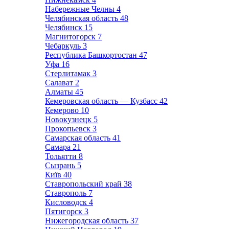
Набережные Челны
4
Челябинская область
48
Челябинск
15
Магнитогорск
7
Чебаркуль
3
Республика Башкортостан
47
Уфа
16
Стерлитамак
3
Салават
2
Алматы
45
Кемеровская область — Кузбасс
42
Кемерово
10
Новокузнецк
5
Прокопьевск
3
Самарская область
41
Самара
21
Тольятти
8
Сызрань
5
Київ
40
Ставропольский край
38
Ставрополь
7
Кисловодск
4
Пятигорск
3
Нижегородская область
37