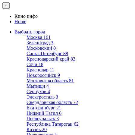
×
Кино инфо
Home
Выбрать город
Москва
161
Зеленоград
3
Московский
0
Санкт-Петербург
88
Краснодарский край
83
Сочи
18
Краснодар
11
Новороссийск
9
Московская область
81
Мытищи
4
Серпухов
4
Электросталь
3
Свердловская область
72
Екатеринбург
21
Нижний Тагил
6
Первоуральск
3
Республика Татарстан
62
Казань
20
Нижнекамск
4