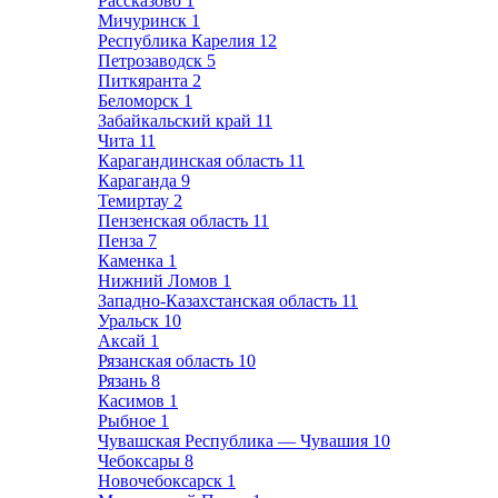
Рассказово
1
Мичуринск
1
Республика Карелия
12
Петрозаводск
5
Питкяранта
2
Беломорск
1
Забайкальский край
11
Чита
11
Карагандинская область
11
Караганда
9
Темиртау
2
Пензенская область
11
Пенза
7
Каменка
1
Нижний Ломов
1
Западно-Казахстанская область
11
Уральск
10
Аксай
1
Рязанская область
10
Рязань
8
Касимов
1
Рыбное
1
Чувашская Республика — Чувашия
10
Чебоксары
8
Новочебоксарск
1