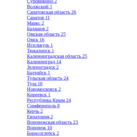
Суровикино
2
Волжский
1
Саратовская область
26
Саратов
11
Маркс
2
Балашов
2
Омская область
25
Омск
16
Исилькуль
1
Тюкалинск
1
Калининградская область
25
Калининград
14
Зеленоградск
2
Балтийск
1
Тульская область
24
Тула
10
Новомосковск
2
Киреевск
1
Республика Крым
24
Симферополь
8
Керчь
2
Евпатория
2
Воронежская область
23
Воронеж
10
Борисоглебск
2