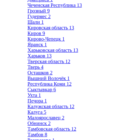
Чеченская Республика
13
Грозный
9
Гудермес
2
Шали
1
Кировская область
13
Киров
9
Кирово-Чепецк
1
Яранск
1
Харьковская область
13
Харьков
13
Тверская область
12
Тверь
4
Осташков
2
Вышний Волочёк
1
Республика Коми
12
Сыктывкар
6
Ухта
1
Печора
1
Калужская область
12
Калуга
5
Малоярославец
2
Обнинск
2
Тамбовская область
12
Тамбов
8