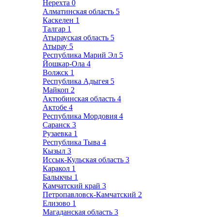
Нерехта
0
Алматинская область
5
Каскелен
1
Талгар
1
Атырауская область
5
Атырау
5
Республика Марий Эл
5
Йошкар-Ола
4
Волжск
1
Республика Адыгея
5
Майкоп
2
Актюбинская область
4
Актобе
4
Республика Мордовия
4
Саранск
3
Рузаевка
1
Республика Тыва
4
Кызыл
3
Иссык-Кульская область
3
Каракол
1
Балыкчы
1
Камчатский край
3
Петропавловск-Камчатский
2
Елизово
1
Магаданская область
3