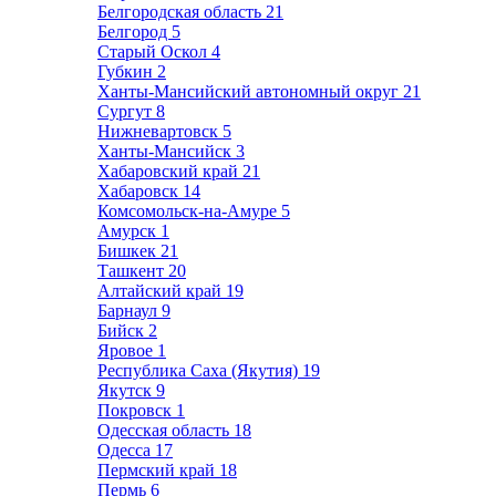
Белгородская область
21
Белгород
5
Старый Оскол
4
Губкин
2
Ханты-Мансийский автономный округ
21
Сургут
8
Нижневартовск
5
Ханты-Мансийск
3
Хабаровский край
21
Хабаровск
14
Комсомольск-на-Амуре
5
Амурск
1
Бишкек
21
Ташкент
20
Алтайский край
19
Барнаул
9
Бийск
2
Яровое
1
Республика Саха (Якутия)
19
Якутск
9
Покровск
1
Одесская область
18
Одесса
17
Пермский край
18
Пермь
6