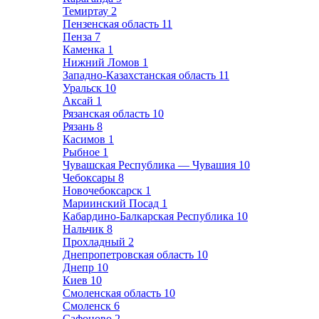
Темиртау
2
Пензенская область
11
Пенза
7
Каменка
1
Нижний Ломов
1
Западно-Казахстанская область
11
Уральск
10
Аксай
1
Рязанская область
10
Рязань
8
Касимов
1
Рыбное
1
Чувашская Республика — Чувашия
10
Чебоксары
8
Новочебоксарск
1
Мариинский Посад
1
Кабардино-Балкарская Республика
10
Нальчик
8
Прохладный
2
Днепропетровская область
10
Днепр
10
Киев
10
Смоленская область
10
Смоленск
6
Сафоново
2