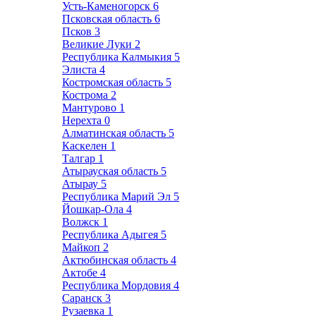
Усть-Каменогорск
6
Псковская область
6
Псков
3
Великие Луки
2
Республика Калмыкия
5
Элиста
4
Костромская область
5
Кострома
2
Мантурово
1
Нерехта
0
Алматинская область
5
Каскелен
1
Талгар
1
Атырауская область
5
Атырау
5
Республика Марий Эл
5
Йошкар-Ола
4
Волжск
1
Республика Адыгея
5
Майкоп
2
Актюбинская область
4
Актобе
4
Республика Мордовия
4
Саранск
3
Рузаевка
1