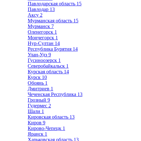
Павлодарская область
15
Павлодар
13
Аксу
2
Мурманская область
15
Мурманск
7
Оленегорск
1
Мончегорск
1
Нур-Султан
14
Республика Бурятия
14
Улан-Удэ
9
Гусиноозерск
1
Северобайкальск
1
Курская область
14
Курск
10
Обоянь
1
Дмитриев
1
Чеченская Республика
13
Грозный
9
Гудермес
2
Шали
1
Кировская область
13
Киров
9
Кирово-Чепецк
1
Яранск
1
Харьковская область
13