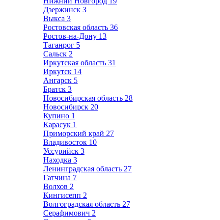
Нижний Новгород
19
Дзержинск
3
Выкса
3
Ростовская область
36
Ростов-на-Дону
13
Таганрог
5
Сальск
2
Иркутская область
31
Иркутск
14
Ангарск
5
Братск
3
Новосибирская область
28
Новосибирск
20
Купино
1
Карасук
1
Приморский край
27
Владивосток
10
Уссурийск
3
Находка
3
Ленинградская область
27
Гатчина
7
Волхов
2
Кингисепп
2
Волгоградская область
27
Серафимович
2