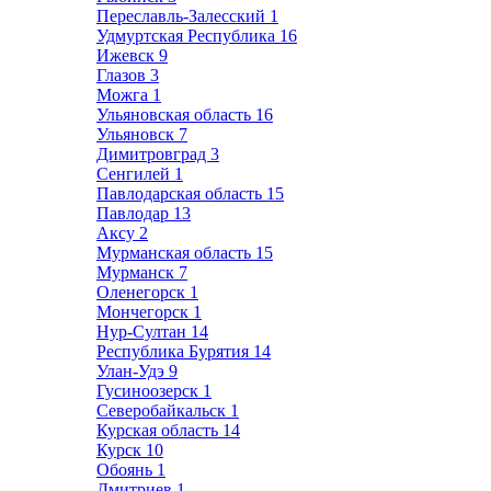
Переславль-Залесский
1
Удмуртская Республика
16
Ижевск
9
Глазов
3
Можга
1
Ульяновская область
16
Ульяновск
7
Димитровград
3
Сенгилей
1
Павлодарская область
15
Павлодар
13
Аксу
2
Мурманская область
15
Мурманск
7
Оленегорск
1
Мончегорск
1
Нур-Султан
14
Республика Бурятия
14
Улан-Удэ
9
Гусиноозерск
1
Северобайкальск
1
Курская область
14
Курск
10
Обоянь
1
Дмитриев
1