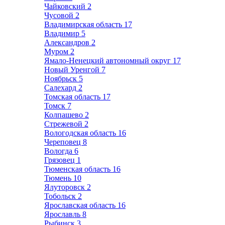
Чайковский
2
Чусовой
2
Владимирская область
17
Владимир
5
Александров
2
Муром
2
Ямало-Ненецкий автономный округ
17
Новый Уренгой
7
Ноябрьск
5
Салехард
2
Томская область
17
Томск
7
Колпашево
2
Стрежевой
2
Вологодская область
16
Череповец
8
Вологда
6
Грязовец
1
Тюменская область
16
Тюмень
10
Ялуторовск
2
Тобольск
2
Ярославская область
16
Ярославль
8
Рыбинск
3