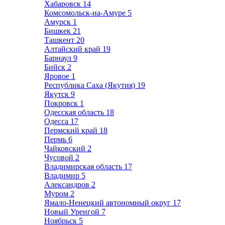
Хабаровск
14
Комсомольск-на-Амуре
5
Амурск
1
Бишкек
21
Ташкент
20
Алтайский край
19
Барнаул
9
Бийск
2
Яровое
1
Республика Саха (Якутия)
19
Якутск
9
Покровск
1
Одесская область
18
Одесса
17
Пермский край
18
Пермь
6
Чайковский
2
Чусовой
2
Владимирская область
17
Владимир
5
Александров
2
Муром
2
Ямало-Ненецкий автономный округ
17
Новый Уренгой
7
Ноябрьск
5