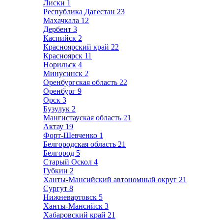
Лиски
1
Республика Дагестан
23
Махачкала
12
Дербент
3
Каспийск
2
Красноярский край
22
Красноярск
11
Норильск
4
Минусинск
2
Оренбургская область
22
Оренбург
9
Орск
3
Бузулук
2
Мангистауская область
21
Актау
19
Форт-Шевченко
1
Белгородская область
21
Белгород
5
Старый Оскол
4
Губкин
2
Ханты-Мансийский автономный округ
21
Сургут
8
Нижневартовск
5
Ханты-Мансийск
3
Хабаровский край
21