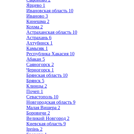
Ярцево
1
Ивановская область
10
Иваново
3
Кинешма
2
Кохма
2
Астраханская область
10
Астрахань
6
Ахтубинск
1
Камызяк
1
Республика Хакасия
10
Абакан
5
Саяногорск
2
Черногорск
1
Брянская область
10
Брянск
5
Клинцы
2
Почеп
1
Севастополь
10
Новгородская область
9
Малая Вишера
2
Боровичи
2
Великий Новгород
2
Киевская область
9
Ірпінь
2