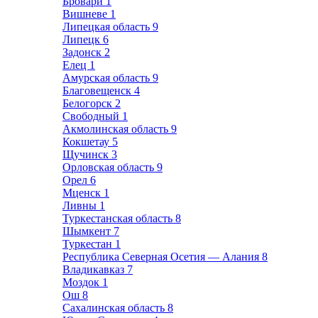
Бровари
1
Вишневе
1
Липецкая область
9
Липецк
6
Задонск
2
Елец
1
Амурская область
9
Благовещенск
4
Белогорск
2
Свободный
1
Акмолинская область
9
Кокшетау
5
Щучинск
3
Орловская область
9
Орел
6
Мценск
1
Ливны
1
Туркестанская область
8
Шымкент
7
Туркестан
1
Республика Северная Осетия — Алания
8
Владикавказ
7
Моздок
1
Ош
8
Сахалинская область
8