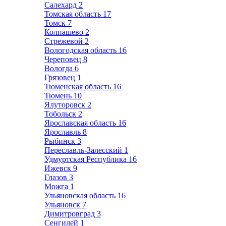
Салехард
2
Томская область
17
Томск
7
Колпашево
2
Стрежевой
2
Вологодская область
16
Череповец
8
Вологда
6
Грязовец
1
Тюменская область
16
Тюмень
10
Ялуторовск
2
Тобольск
2
Ярославская область
16
Ярославль
8
Рыбинск
3
Переславль-Залесский
1
Удмуртская Республика
16
Ижевск
9
Глазов
3
Можга
1
Ульяновская область
16
Ульяновск
7
Димитровград
3
Сенгилей
1