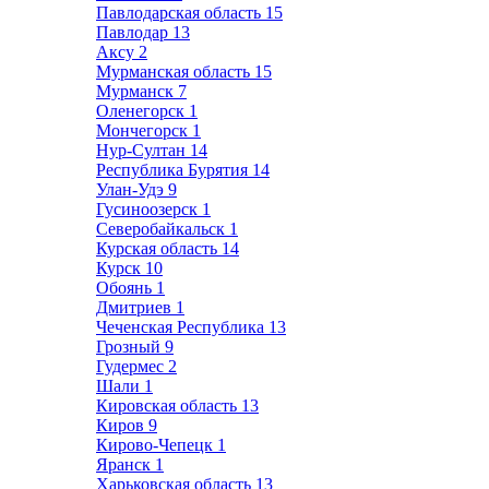
Павлодарская область
15
Павлодар
13
Аксу
2
Мурманская область
15
Мурманск
7
Оленегорск
1
Мончегорск
1
Нур-Султан
14
Республика Бурятия
14
Улан-Удэ
9
Гусиноозерск
1
Северобайкальск
1
Курская область
14
Курск
10
Обоянь
1
Дмитриев
1
Чеченская Республика
13
Грозный
9
Гудермес
2
Шали
1
Кировская область
13
Киров
9
Кирово-Чепецк
1
Яранск
1
Харьковская область
13