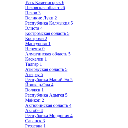
Усть-Каменогорск
6
Псковская область
6
Псков
3
Великие Луки
2
Республика Калмыкия
5
Элиста
4
Костромская область
5
Кострома
2
Мантурово
1
Нерехта
0
Алматинская область
5
Каскелен
1
Талгар
1
Атырауская область
5
Атырау
5
Республика Марий Эл
5
Йошкар-Ола
4
Волжск
1
Республика Адыгея
5
Майкоп
2
Актюбинская область
4
Актобе
4
Республика Мордовия
4
Саранск
3
Рузаевка
1