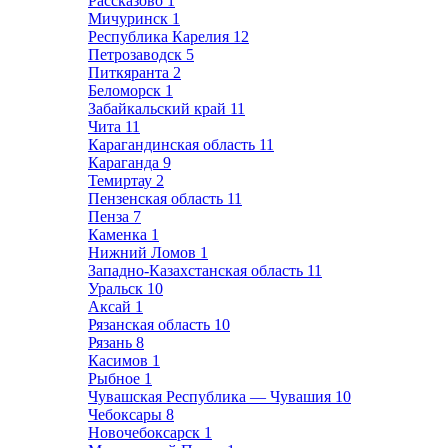
Рассказово
1
Мичуринск
1
Республика Карелия
12
Петрозаводск
5
Питкяранта
2
Беломорск
1
Забайкальский край
11
Чита
11
Карагандинская область
11
Караганда
9
Темиртау
2
Пензенская область
11
Пенза
7
Каменка
1
Нижний Ломов
1
Западно-Казахстанская область
11
Уральск
10
Аксай
1
Рязанская область
10
Рязань
8
Касимов
1
Рыбное
1
Чувашская Республика — Чувашия
10
Чебоксары
8
Новочебоксарск
1