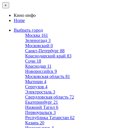
×
Кино инфо
Home
Выбрать город
Москва
161
Зеленоград
3
Московский
0
Санкт-Петербург
88
Краснодарский край
83
Сочи
18
Краснодар
11
Новороссийск
9
Московская область
81
Мытищи
4
Серпухов
4
Электросталь
3
Свердловская область
72
Екатеринбург
21
Нижний Тагил
6
Первоуральск
3
Республика Татарстан
62
Казань
20
Нижнекамск
4