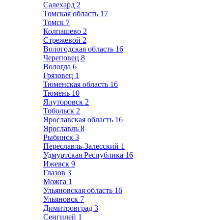
Салехард
2
Томская область
17
Томск
7
Колпашево
2
Стрежевой
2
Вологодская область
16
Череповец
8
Вологда
6
Грязовец
1
Тюменская область
16
Тюмень
10
Ялуторовск
2
Тобольск
2
Ярославская область
16
Ярославль
8
Рыбинск
3
Переславль-Залесский
1
Удмуртская Республика
16
Ижевск
9
Глазов
3
Можга
1
Ульяновская область
16
Ульяновск
7
Димитровград
3
Сенгилей
1