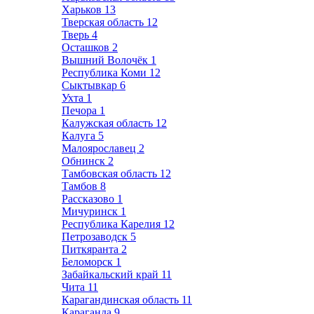
Харьков
13
Тверская область
12
Тверь
4
Осташков
2
Вышний Волочёк
1
Республика Коми
12
Сыктывкар
6
Ухта
1
Печора
1
Калужская область
12
Калуга
5
Малоярославец
2
Обнинск
2
Тамбовская область
12
Тамбов
8
Рассказово
1
Мичуринск
1
Республика Карелия
12
Петрозаводск
5
Питкяранта
2
Беломорск
1
Забайкальский край
11
Чита
11
Карагандинская область
11
Караганда
9