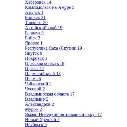
Хабаровск
14
Комсомольск-на-Амуре
5
Амурск
1
Бишкек
21
Ташкент
20
Алтайский край
19
Барнаул
9
Бийск
2
Яровое
1
Республика Саха (Якутия)
19
Якутск
9
Покровск
1
Одесская область
18
Одесса
17
Пермский край
18
Пермь
6
Чайковский
2
Чусовой
2
Владимирская область
17
Владимир
5
Александров
2
Муром
2
Ямало-Ненецкий автономный округ
17
Новый Уренгой
7
Ноябрьск
5