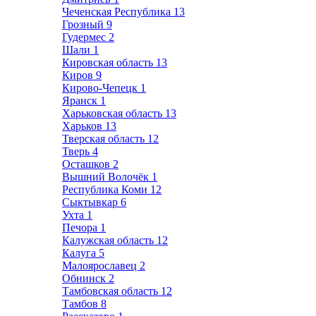
Чеченская Республика
13
Грозный
9
Гудермес
2
Шали
1
Кировская область
13
Киров
9
Кирово-Чепецк
1
Яранск
1
Харьковская область
13
Харьков
13
Тверская область
12
Тверь
4
Осташков
2
Вышний Волочёк
1
Республика Коми
12
Сыктывкар
6
Ухта
1
Печора
1
Калужская область
12
Калуга
5
Малоярославец
2
Обнинск
2
Тамбовская область
12
Тамбов
8