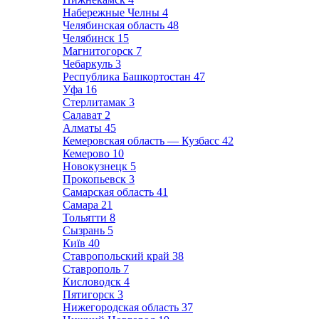
Набережные Челны
4
Челябинская область
48
Челябинск
15
Магнитогорск
7
Чебаркуль
3
Республика Башкортостан
47
Уфа
16
Стерлитамак
3
Салават
2
Алматы
45
Кемеровская область — Кузбасс
42
Кемерово
10
Новокузнецк
5
Прокопьевск
3
Самарская область
41
Самара
21
Тольятти
8
Сызрань
5
Київ
40
Ставропольский край
38
Ставрополь
7
Кисловодск
4
Пятигорск
3
Нижегородская область
37