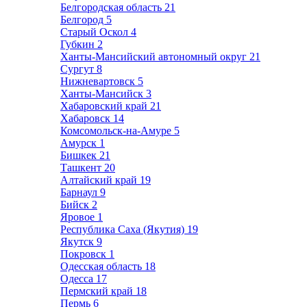
Белгородская область
21
Белгород
5
Старый Оскол
4
Губкин
2
Ханты-Мансийский автономный округ
21
Сургут
8
Нижневартовск
5
Ханты-Мансийск
3
Хабаровский край
21
Хабаровск
14
Комсомольск-на-Амуре
5
Амурск
1
Бишкек
21
Ташкент
20
Алтайский край
19
Барнаул
9
Бийск
2
Яровое
1
Республика Саха (Якутия)
19
Якутск
9
Покровск
1
Одесская область
18
Одесса
17
Пермский край
18
Пермь
6