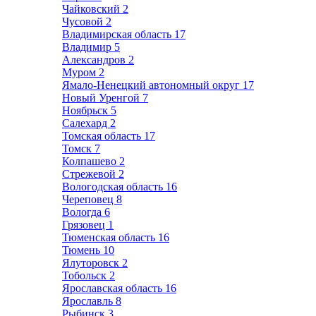
Чайковский
2
Чусовой
2
Владимирская область
17
Владимир
5
Александров
2
Муром
2
Ямало-Ненецкий автономный округ
17
Новый Уренгой
7
Ноябрьск
5
Салехард
2
Томская область
17
Томск
7
Колпашево
2
Стрежевой
2
Вологодская область
16
Череповец
8
Вологда
6
Грязовец
1
Тюменская область
16
Тюмень
10
Ялуторовск
2
Тобольск
2
Ярославская область
16
Ярославль
8
Рыбинск
3