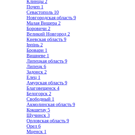
Клинцы
2
Почеп
1
Севастополь
10
Новгородская область
9
Малая Вишера
2
Боровичи
2
Великий Новгород
2
Киевская область
9
Ірпінь
2
Бровари
1
Вишневе
1
Липецкая область
9
Липецк
6
Задонск
2
Елец
1
Амурская область
9
Благовещенск
4
Белогорск
2
Свободный
1
Акмолинская область
9
Кокшетау
5
Щучинск
3
Орловская область
9
Орел
6
Мценск
1