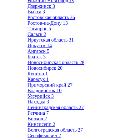
Нижний Новгород
19
Дзержинск
3
Выкса
3
Ростовская область
36
Ростов-на-Дону
13
Таганрог
5
Сальск
2
Иркутская область
31
Иркутск
14
Ангарск
5
Братск
3
Новосибирская область
28
Новосибирск
20
Купино
1
Карасук
1
Приморский край
27
Владивосток
10
Уссурийск
3
Находка
3
Ленинградская область
27
Гатчина
7
Волхов
2
Кингисепп
2
Волгоградская область
27
Серафимович
2