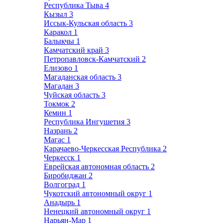
Республика Тыва
4
Кызыл
3
Иссык-Кульская область
3
Каракол
1
Балыкчы
1
Камчатский край
3
Петропавловск-Камчатский
2
Елизово
1
Магаданская область
3
Магадан
3
Чуйская область
3
Токмок
2
Кемин
1
Республика Ингушетия
3
Назрань
2
Магас
1
Карачаево-Черкесская Республика
2
Черкесск
1
Еврейская автономная область
2
Биробиджан
2
Волгоград
1
Чукотский автономный округ
1
Анадырь
1
Ненецкий автономный округ
1
Нарьян-Мар
1