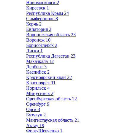
Новомосковск
2
Киреевск
1
Республика Крым
24
Симферополь
8
Керчь
2
Евпатория
2
Воронежская область
23
Воронеж
10
Борисоглебск
2
Лиски
1
Республика Дагестан
23
Махачкала
12
Дербент
3
Каспийск
2
Красноярский край
22
Красноярск
11
Норильск
4
Минусинск
2
Оренбургская область
22
Оренбург
9
Орск
3
Бузулук
2
Мангистауская область
21
Актау
19
Форт-Шевченко
1