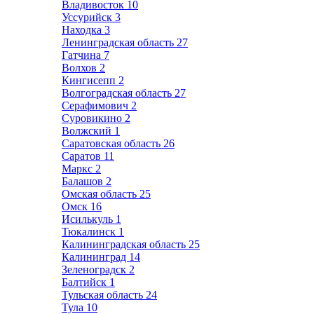
Владивосток
10
Уссурийск
3
Находка
3
Ленинградская область
27
Гатчина
7
Волхов
2
Кингисепп
2
Волгоградская область
27
Серафимович
2
Суровикино
2
Волжский
1
Саратовская область
26
Саратов
11
Маркс
2
Балашов
2
Омская область
25
Омск
16
Исилькуль
1
Тюкалинск
1
Калининградская область
25
Калининград
14
Зеленоградск
2
Балтийск
1
Тульская область
24
Тула
10