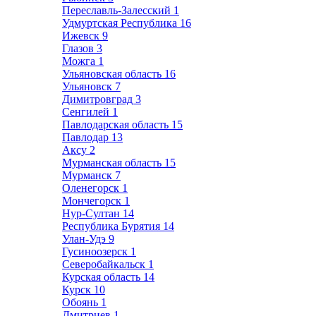
Переславль-Залесский
1
Удмуртская Республика
16
Ижевск
9
Глазов
3
Можга
1
Ульяновская область
16
Ульяновск
7
Димитровград
3
Сенгилей
1
Павлодарская область
15
Павлодар
13
Аксу
2
Мурманская область
15
Мурманск
7
Оленегорск
1
Мончегорск
1
Нур-Султан
14
Республика Бурятия
14
Улан-Удэ
9
Гусиноозерск
1
Северобайкальск
1
Курская область
14
Курск
10
Обоянь
1
Дмитриев
1