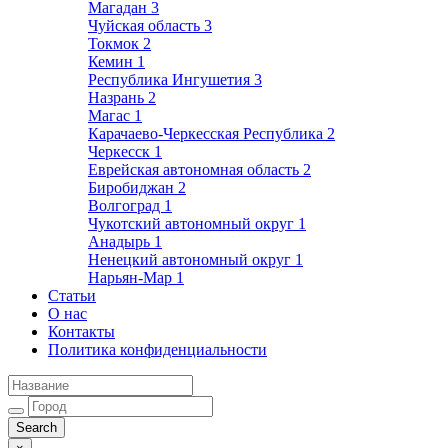
Магадан
3
Чуйская область
3
Токмок
2
Кемин
1
Республика Ингушетия
3
Назрань
2
Магас
1
Карачаево-Черкесская Республика
2
Черкесск
1
Еврейская автономная область
2
Биробиджан
2
Волгоград
1
Чукотский автономный округ
1
Анадырь
1
Ненецкий автономный округ
1
Нарьян-Мар
1
Статьи
О нас
Контакты
Политика конфиденциальности