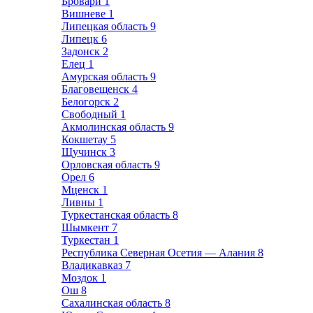
Бровари
1
Вишневе
1
Липецкая область
9
Липецк
6
Задонск
2
Елец
1
Амурская область
9
Благовещенск
4
Белогорск
2
Свободный
1
Акмолинская область
9
Кокшетау
5
Щучинск
3
Орловская область
9
Орел
6
Мценск
1
Ливны
1
Туркестанская область
8
Шымкент
7
Туркестан
1
Республика Северная Осетия — Алания
8
Владикавказ
7
Моздок
1
Ош
8
Сахалинская область
8