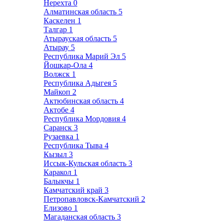
Нерехта
0
Алматинская область
5
Каскелен
1
Талгар
1
Атырауская область
5
Атырау
5
Республика Марий Эл
5
Йошкар-Ола
4
Волжск
1
Республика Адыгея
5
Майкоп
2
Актюбинская область
4
Актобе
4
Республика Мордовия
4
Саранск
3
Рузаевка
1
Республика Тыва
4
Кызыл
3
Иссык-Кульская область
3
Каракол
1
Балыкчы
1
Камчатский край
3
Петропавловск-Камчатский
2
Елизово
1
Магаданская область
3