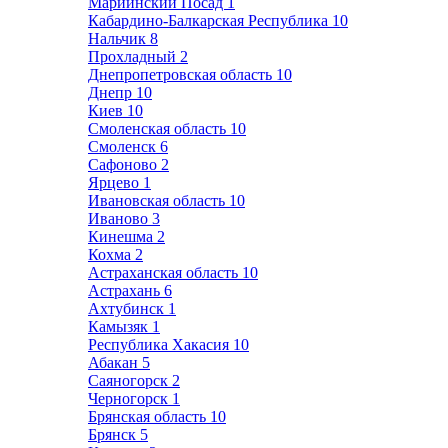
Мариинский Посад
1
Кабардино-Балкарская Республика
10
Нальчик
8
Прохладный
2
Днепропетровская область
10
Днепр
10
Киев
10
Смоленская область
10
Смоленск
6
Сафоново
2
Ярцево
1
Ивановская область
10
Иваново
3
Кинешма
2
Кохма
2
Астраханская область
10
Астрахань
6
Ахтубинск
1
Камызяк
1
Республика Хакасия
10
Абакан
5
Саяногорск
2
Черногорск
1
Брянская область
10
Брянск
5