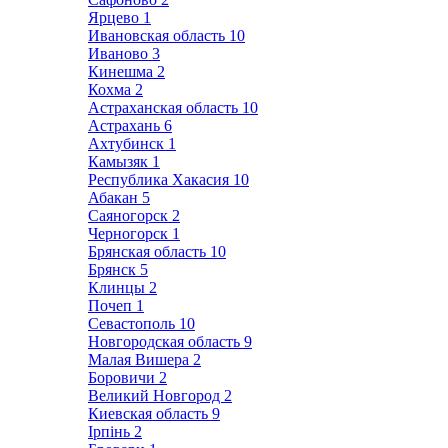
Ярцево
1
Ивановская область
10
Иваново
3
Кинешма
2
Кохма
2
Астраханская область
10
Астрахань
6
Ахтубинск
1
Камызяк
1
Республика Хакасия
10
Абакан
5
Саяногорск
2
Черногорск
1
Брянская область
10
Брянск
5
Клинцы
2
Почеп
1
Севастополь
10
Новгородская область
9
Малая Вишера
2
Боровичи
2
Великий Новгород
2
Киевская область
9
Ірпінь
2