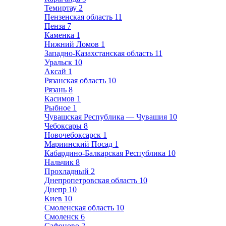
Темиртау
2
Пензенская область
11
Пенза
7
Каменка
1
Нижний Ломов
1
Западно-Казахстанская область
11
Уральск
10
Аксай
1
Рязанская область
10
Рязань
8
Касимов
1
Рыбное
1
Чувашская Республика — Чувашия
10
Чебоксары
8
Новочебоксарск
1
Мариинский Посад
1
Кабардино-Балкарская Республика
10
Нальчик
8
Прохладный
2
Днепропетровская область
10
Днепр
10
Киев
10
Смоленская область
10
Смоленск
6
Сафоново
2