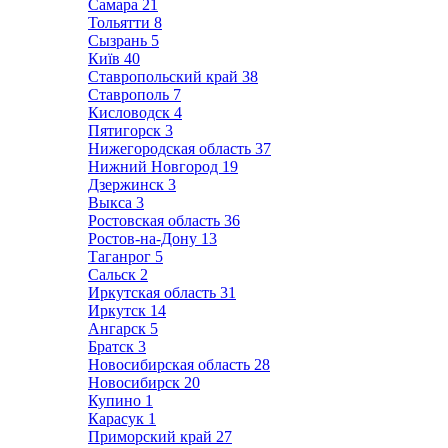
Самара
21
Тольятти
8
Сызрань
5
Київ
40
Ставропольский край
38
Ставрополь
7
Кисловодск
4
Пятигорск
3
Нижегородская область
37
Нижний Новгород
19
Дзержинск
3
Выкса
3
Ростовская область
36
Ростов-на-Дону
13
Таганрог
5
Сальск
2
Иркутская область
31
Иркутск
14
Ангарск
5
Братск
3
Новосибирская область
28
Новосибирск
20
Купино
1
Карасук
1
Приморский край
27