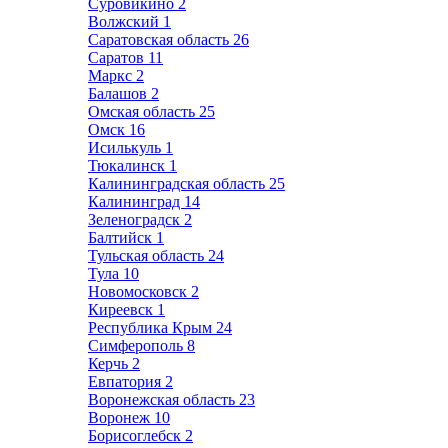
Суровикино
2
Волжский
1
Саратовская область
26
Саратов
11
Маркс
2
Балашов
2
Омская область
25
Омск
16
Исилькуль
1
Тюкалинск
1
Калининградская область
25
Калининград
14
Зеленоградск
2
Балтийск
1
Тульская область
24
Тула
10
Новомосковск
2
Киреевск
1
Республика Крым
24
Симферополь
8
Керчь
2
Евпатория
2
Воронежская область
23
Воронеж
10
Борисоглебск
2