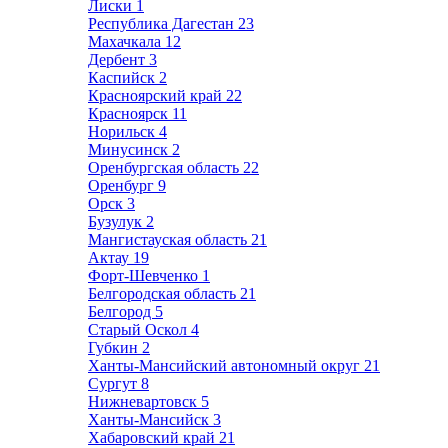
Лиски
1
Республика Дагестан
23
Махачкала
12
Дербент
3
Каспийск
2
Красноярский край
22
Красноярск
11
Норильск
4
Минусинск
2
Оренбургская область
22
Оренбург
9
Орск
3
Бузулук
2
Мангистауская область
21
Актау
19
Форт-Шевченко
1
Белгородская область
21
Белгород
5
Старый Оскол
4
Губкин
2
Ханты-Мансийский автономный округ
21
Сургут
8
Нижневартовск
5
Ханты-Мансийск
3
Хабаровский край
21