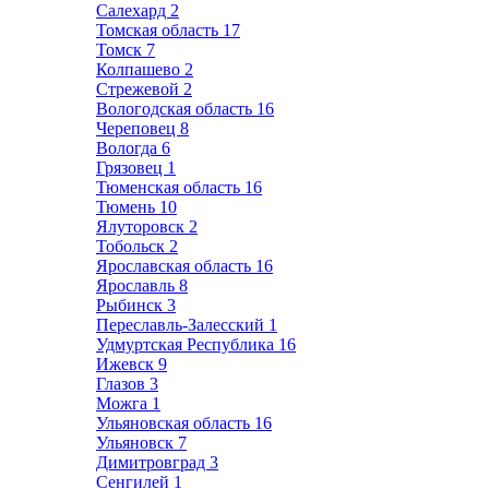
Салехард
2
Томская область
17
Томск
7
Колпашево
2
Стрежевой
2
Вологодская область
16
Череповец
8
Вологда
6
Грязовец
1
Тюменская область
16
Тюмень
10
Ялуторовск
2
Тобольск
2
Ярославская область
16
Ярославль
8
Рыбинск
3
Переславль-Залесский
1
Удмуртская Республика
16
Ижевск
9
Глазов
3
Можга
1
Ульяновская область
16
Ульяновск
7
Димитровград
3
Сенгилей
1