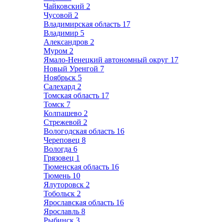
Чайковский
2
Чусовой
2
Владимирская область
17
Владимир
5
Александров
2
Муром
2
Ямало-Ненецкий автономный округ
17
Новый Уренгой
7
Ноябрьск
5
Салехард
2
Томская область
17
Томск
7
Колпашево
2
Стрежевой
2
Вологодская область
16
Череповец
8
Вологда
6
Грязовец
1
Тюменская область
16
Тюмень
10
Ялуторовск
2
Тобольск
2
Ярославская область
16
Ярославль
8
Рыбинск
3