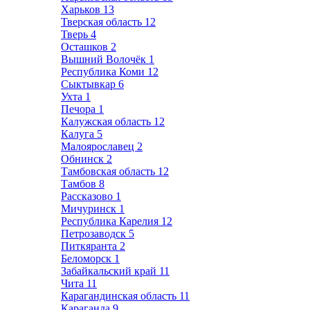
Харьков
13
Тверская область
12
Тверь
4
Осташков
2
Вышний Волочёк
1
Республика Коми
12
Сыктывкар
6
Ухта
1
Печора
1
Калужская область
12
Калуга
5
Малоярославец
2
Обнинск
2
Тамбовская область
12
Тамбов
8
Рассказово
1
Мичуринск
1
Республика Карелия
12
Петрозаводск
5
Питкяранта
2
Беломорск
1
Забайкальский край
11
Чита
11
Карагандинская область
11
Караганда
9