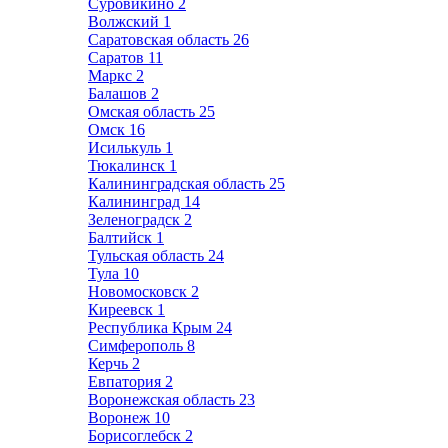
Суровикино
2
Волжский
1
Саратовская область
26
Саратов
11
Маркс
2
Балашов
2
Омская область
25
Омск
16
Исилькуль
1
Тюкалинск
1
Калининградская область
25
Калининград
14
Зеленоградск
2
Балтийск
1
Тульская область
24
Тула
10
Новомосковск
2
Киреевск
1
Республика Крым
24
Симферополь
8
Керчь
2
Евпатория
2
Воронежская область
23
Воронеж
10
Борисоглебск
2