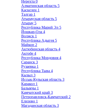
Нерехта
0
Алматинская область
5
Каскелен
1
Талгар
1
Атырауская область
5
Атырау
5
Республика Марий Эл
5
Йошкар-Ола
4
Волжск
1
Республика Адыгея
5
Майкоп
2
Актюбинская область
4
Актобе
4
Республика Мордовия
4
Саранск
3
Рузаевка
1
Республика Тыва
4
Кызыл
3
Иссык-Кульская область
3
Каракол
1
Балыкчы
1
Камчатский край
3
Петропавловск-Камчатский
2
Елизово
1
Магаданская область
3