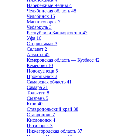
Набережные Челны
4
Челябинская область
48
Челябинск
15
Магнитогорск
7
Чебаркуль
3
Республика Башкортостан
47
Уфа
16
Стерлитамак
3
Салават
2
Алматы
45
Кемеровская область — Кузбасс
42
Кемерово
10
Новокузнецк
5
Прокопьевск
3
Самарская область
41
Самара
21
Тольятти
8
Сызрань
5
Київ
40
Ставропольский край
38
Ставрополь
7
Кисловодск
4
Пятигорск
3
Нижегородская область
37