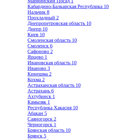
Мариинский Посад
1
Кабардино-Балкарская Республика
10
Нальчик
8
Прохладный
2
Днепропетровская область
10
Днепр
10
Киев
10
Смоленская область
10
Смоленск
6
Сафоново
2
Ярцево
1
Ивановская область
10
Иваново
3
Кинешма
2
Кохма
2
Астраханская область
10
Астрахань
6
Ахтубинск
1
Камызяк
1
Республика Хакасия
10
Абакан
5
Саяногорск
2
Черногорск
1
Брянская область
10
Брянск
5