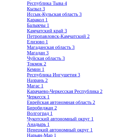
Республика Тыва
4
Кызыл
3
Иссык-Кульская область
3
Каракол
1
Балыкчы
1
Камчатский край
3
Петропавловск-Камчатский
2
Елизово
1
Магаданская область
3
Магадан
3
Чуйская область
3
Токмок
2
Кемин
1
Республика Ингушетия
3
Назрань
2
Магас
1
Карачаево-Черкесская Республика
2
Черкесск
1
Еврейская автономная область
2
Биробиджан
2
Волгоград
1
Чукотский автономный округ
1
Анадырь
1
Ненецкий автономный округ
1
Нарьян-Мар
1