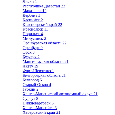
Лиски
1
Республика Дагестан
23
Махачкала
12
Дербент
3
Каспийск
2
Красноярский край
22
Красноярск
11
Норильск
4
Минусинск
2
Оренбургская область
22
Оренбург
9
Орск
3
Бузулук
2
Мангистауская область
21
Актау
19
Форт-Шевченко
1
Белгородская область
21
Белгород
5
Старый Оскол
4
Губкин
2
Ханты-Мансийский автономный округ
21
Сургут
8
Нижневартовск
5
Ханты-Мансийск
3
Хабаровский край
21