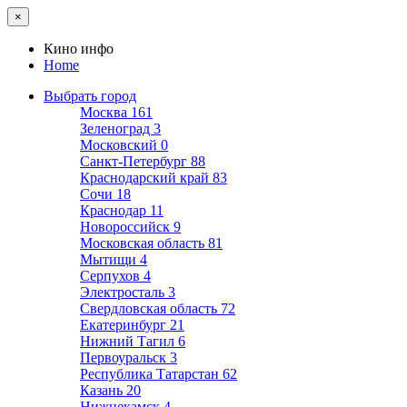
×
Кино инфо
Home
Выбрать город
Москва
161
Зеленоград
3
Московский
0
Санкт-Петербург
88
Краснодарский край
83
Сочи
18
Краснодар
11
Новороссийск
9
Московская область
81
Мытищи
4
Серпухов
4
Электросталь
3
Свердловская область
72
Екатеринбург
21
Нижний Тагил
6
Первоуральск
3
Республика Татарстан
62
Казань
20
Нижнекамск
4