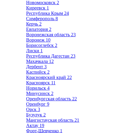
Новомосковск
2
Киреевск
1
Республика Крым
24
Симферополь
8
Керчь
2
Евпатория
2
Воронежская область
23
Воронеж
10
Борисоглебск
2
Лиски
1
Республика Дагестан
23
Махачкала
12
Дербент
3
Каспийск
2
Красноярский край
22
Красноярск
11
Норильск
4
Минусинск
2
Оренбургская область
22
Оренбург
9
Орск
3
Бузулук
2
Мангистауская область
21
Актау
19
Форт-Шевченко
1