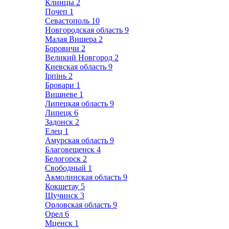
Клинцы
2
Почеп
1
Севастополь
10
Новгородская область
9
Малая Вишера
2
Боровичи
2
Великий Новгород
2
Киевская область
9
Ірпінь
2
Бровари
1
Вишневе
1
Липецкая область
9
Липецк
6
Задонск
2
Елец
1
Амурская область
9
Благовещенск
4
Белогорск
2
Свободный
1
Акмолинская область
9
Кокшетау
5
Щучинск
3
Орловская область
9
Орел
6
Мценск
1