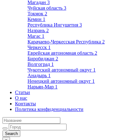
Магадан
3
Чуйская область
3
Токмок
2
Кемин
1
Республика Ингушетия
3
Назрань
2
Магас
1
Карачаево-Черкесская Республика
2
Черкесск
1
Еврейская автономная область
2
Биробиджан
2
Волгоград
1
Чукотский автономный округ
1
Анадырь
1
Ненецкий автономный округ
1
Нарьян-Мар
1
Статьи
О нас
Контакты
Политика конфиденциальности