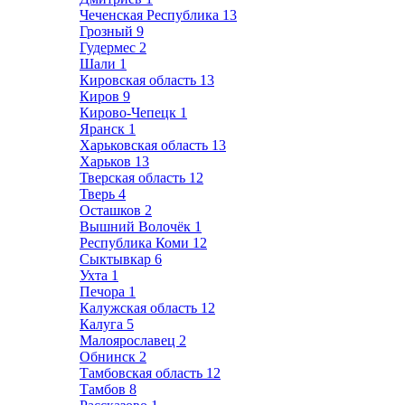
Чеченская Республика
13
Грозный
9
Гудермес
2
Шали
1
Кировская область
13
Киров
9
Кирово-Чепецк
1
Яранск
1
Харьковская область
13
Харьков
13
Тверская область
12
Тверь
4
Осташков
2
Вышний Волочёк
1
Республика Коми
12
Сыктывкар
6
Ухта
1
Печора
1
Калужская область
12
Калуга
5
Малоярославец
2
Обнинск
2
Тамбовская область
12
Тамбов
8