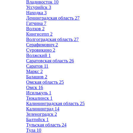
Владивосток
10
Уссурийск
3
Находка
3
Ленинградская область
27
Гатчина
7
Волхов
2
Кингисепп
2
Волгоградская область
27
Серафимович
2
Суровикино
2
Волжский
1
Саратовская область
26
Саратов
11
Маркс
2
Балашов
2
Омская область
25
Омск
16
Исилькуль
1
Тюкалинск
1
Калининградская область
25
Калининград
14
Зеленоградск
2
Балтийск
1
Тульская область
24
Тула
10