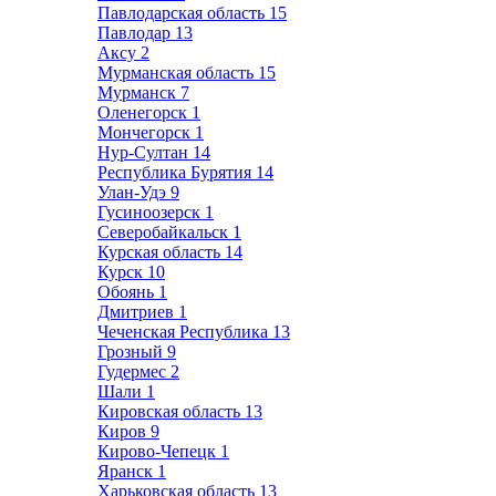
Павлодарская область
15
Павлодар
13
Аксу
2
Мурманская область
15
Мурманск
7
Оленегорск
1
Мончегорск
1
Нур-Султан
14
Республика Бурятия
14
Улан-Удэ
9
Гусиноозерск
1
Северобайкальск
1
Курская область
14
Курск
10
Обоянь
1
Дмитриев
1
Чеченская Республика
13
Грозный
9
Гудермес
2
Шали
1
Кировская область
13
Киров
9
Кирово-Чепецк
1
Яранск
1
Харьковская область
13