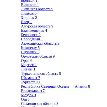
Бровари
1
Вишневе
1
Липецкая область
9
Липецк
6
Задонск
2
Елец
1
Амурская область
9
Благовещенск
4
Белогорск
2
Свободный
1
Акмолинская область
9
Кокшетау
5
Щучинск
3
Орловская область
9
Орел
6
Мценск
1
Ливны
1
Туркестанская область
8
Шымкент
7
Туркестан
1
Республика Северная Осетия — Алания
8
Владикавказ
7
Моздок
1
Ош
8
Сахалинская область
8