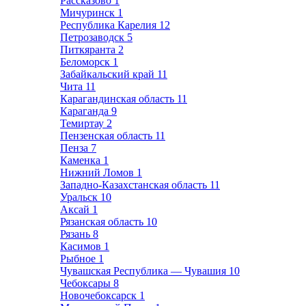
Рассказово
1
Мичуринск
1
Республика Карелия
12
Петрозаводск
5
Питкяранта
2
Беломорск
1
Забайкальский край
11
Чита
11
Карагандинская область
11
Караганда
9
Темиртау
2
Пензенская область
11
Пенза
7
Каменка
1
Нижний Ломов
1
Западно-Казахстанская область
11
Уральск
10
Аксай
1
Рязанская область
10
Рязань
8
Касимов
1
Рыбное
1
Чувашская Республика — Чувашия
10
Чебоксары
8
Новочебоксарск
1