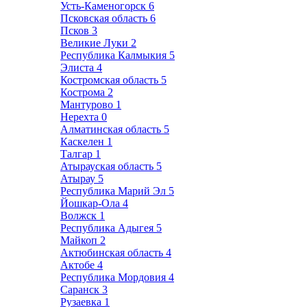
Усть-Каменогорск
6
Псковская область
6
Псков
3
Великие Луки
2
Республика Калмыкия
5
Элиста
4
Костромская область
5
Кострома
2
Мантурово
1
Нерехта
0
Алматинская область
5
Каскелен
1
Талгар
1
Атырауская область
5
Атырау
5
Республика Марий Эл
5
Йошкар-Ола
4
Волжск
1
Республика Адыгея
5
Майкоп
2
Актюбинская область
4
Актобе
4
Республика Мордовия
4
Саранск
3
Рузаевка
1