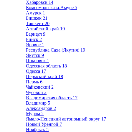
Хабаровск
14
Комсомольск-на-Амуре
5
Амурск
1
Бишкек
21
Ташкент
20
Алтайский край
19
Барнаул
9
Бийск
2
Яровое
1
Республика Саха (Якутия)
19
Якутск
9
Покровск
1
Одесская область
18
Одесса
17
Пермский край
18
Пермь
6
Чайковский
2
Чусовой
2
Владимирская область
17
Владимир
5
Александров
2
Муром
2
Ямало-Ненецкий автономный округ
17
Новый Уренгой
7
Ноябрьск
5