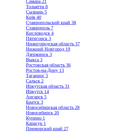
Самара
21
Тольятти
8
Сызрань
5
Київ
40
Ставропольский край
38
Ставрополь
7
Кисловодск
4
Пятигорск
3
Нижегородская область
37
Нижний Новгород
19
Дзержинск
3
Выкса
3
Ростовская область
36
Ростов-на-Дону
13
Таганрог
5
Сальск
2
Иркутская область
31
Иркутск
14
Ангарск
5
Братск
3
Новосибирская область
28
Новосибирск
20
Купино
1
Карасук
1
Приморский край
27