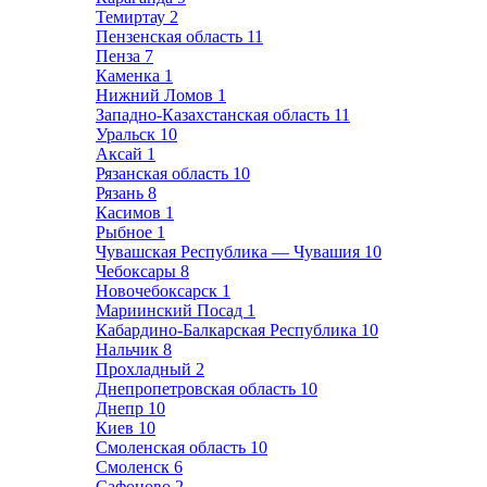
Темиртау
2
Пензенская область
11
Пенза
7
Каменка
1
Нижний Ломов
1
Западно-Казахстанская область
11
Уральск
10
Аксай
1
Рязанская область
10
Рязань
8
Касимов
1
Рыбное
1
Чувашская Республика — Чувашия
10
Чебоксары
8
Новочебоксарск
1
Мариинский Посад
1
Кабардино-Балкарская Республика
10
Нальчик
8
Прохладный
2
Днепропетровская область
10
Днепр
10
Киев
10
Смоленская область
10
Смоленск
6
Сафоново
2