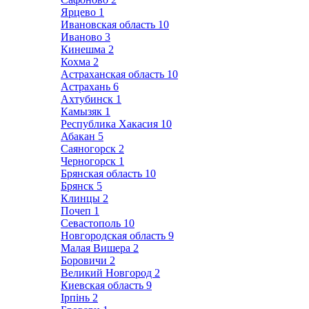
Ярцево
1
Ивановская область
10
Иваново
3
Кинешма
2
Кохма
2
Астраханская область
10
Астрахань
6
Ахтубинск
1
Камызяк
1
Республика Хакасия
10
Абакан
5
Саяногорск
2
Черногорск
1
Брянская область
10
Брянск
5
Клинцы
2
Почеп
1
Севастополь
10
Новгородская область
9
Малая Вишера
2
Боровичи
2
Великий Новгород
2
Киевская область
9
Ірпінь
2