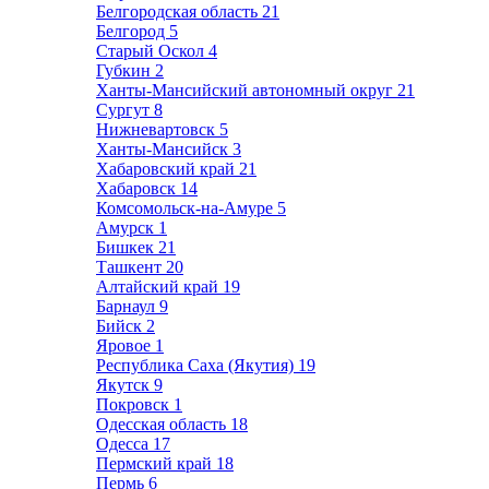
Белгородская область
21
Белгород
5
Старый Оскол
4
Губкин
2
Ханты-Мансийский автономный округ
21
Сургут
8
Нижневартовск
5
Ханты-Мансийск
3
Хабаровский край
21
Хабаровск
14
Комсомольск-на-Амуре
5
Амурск
1
Бишкек
21
Ташкент
20
Алтайский край
19
Барнаул
9
Бийск
2
Яровое
1
Республика Саха (Якутия)
19
Якутск
9
Покровск
1
Одесская область
18
Одесса
17
Пермский край
18
Пермь
6