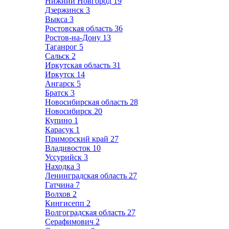
Нижний Новгород
19
Дзержинск
3
Выкса
3
Ростовская область
36
Ростов-на-Дону
13
Таганрог
5
Сальск
2
Иркутская область
31
Иркутск
14
Ангарск
5
Братск
3
Новосибирская область
28
Новосибирск
20
Купино
1
Карасук
1
Приморский край
27
Владивосток
10
Уссурийск
3
Находка
3
Ленинградская область
27
Гатчина
7
Волхов
2
Кингисепп
2
Волгоградская область
27
Серафимович
2