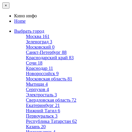
×
Кино инфо
Home
Выбрать город
Москва
161
Зеленоград
3
Московский
0
Санкт-Петербург
88
Краснодарский край
83
Сочи
18
Краснодар
11
Новороссийск
9
Московская область
81
Мытищи
4
Серпухов
4
Электросталь
3
Свердловская область
72
Екатеринбург
21
Нижний Тагил
6
Первоуральск
3
Республика Татарстан
62
Казань
20
Нижнекамск
4