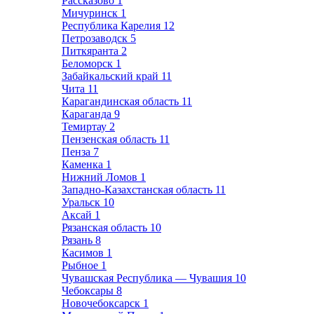
Рассказово
1
Мичуринск
1
Республика Карелия
12
Петрозаводск
5
Питкяранта
2
Беломорск
1
Забайкальский край
11
Чита
11
Карагандинская область
11
Караганда
9
Темиртау
2
Пензенская область
11
Пенза
7
Каменка
1
Нижний Ломов
1
Западно-Казахстанская область
11
Уральск
10
Аксай
1
Рязанская область
10
Рязань
8
Касимов
1
Рыбное
1
Чувашская Республика — Чувашия
10
Чебоксары
8
Новочебоксарск
1