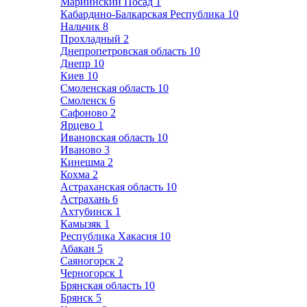
Мариинский Посад
1
Кабардино-Балкарская Республика
10
Нальчик
8
Прохладный
2
Днепропетровская область
10
Днепр
10
Киев
10
Смоленская область
10
Смоленск
6
Сафоново
2
Ярцево
1
Ивановская область
10
Иваново
3
Кинешма
2
Кохма
2
Астраханская область
10
Астрахань
6
Ахтубинск
1
Камызяк
1
Республика Хакасия
10
Абакан
5
Саяногорск
2
Черногорск
1
Брянская область
10
Брянск
5