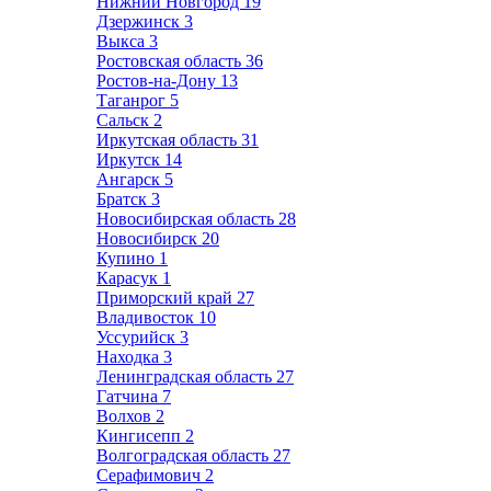
Нижний Новгород
19
Дзержинск
3
Выкса
3
Ростовская область
36
Ростов-на-Дону
13
Таганрог
5
Сальск
2
Иркутская область
31
Иркутск
14
Ангарск
5
Братск
3
Новосибирская область
28
Новосибирск
20
Купино
1
Карасук
1
Приморский край
27
Владивосток
10
Уссурийск
3
Находка
3
Ленинградская область
27
Гатчина
7
Волхов
2
Кингисепп
2
Волгоградская область
27
Серафимович
2