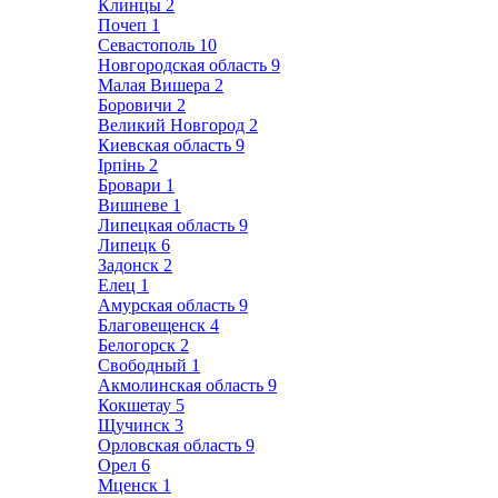
Клинцы
2
Почеп
1
Севастополь
10
Новгородская область
9
Малая Вишера
2
Боровичи
2
Великий Новгород
2
Киевская область
9
Ірпінь
2
Бровари
1
Вишневе
1
Липецкая область
9
Липецк
6
Задонск
2
Елец
1
Амурская область
9
Благовещенск
4
Белогорск
2
Свободный
1
Акмолинская область
9
Кокшетау
5
Щучинск
3
Орловская область
9
Орел
6
Мценск
1