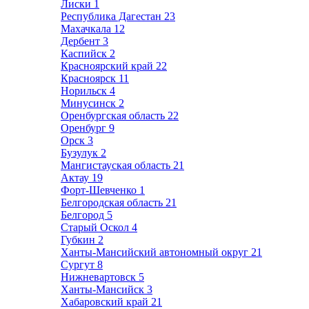
Лиски
1
Республика Дагестан
23
Махачкала
12
Дербент
3
Каспийск
2
Красноярский край
22
Красноярск
11
Норильск
4
Минусинск
2
Оренбургская область
22
Оренбург
9
Орск
3
Бузулук
2
Мангистауская область
21
Актау
19
Форт-Шевченко
1
Белгородская область
21
Белгород
5
Старый Оскол
4
Губкин
2
Ханты-Мансийский автономный округ
21
Сургут
8
Нижневартовск
5
Ханты-Мансийск
3
Хабаровский край
21