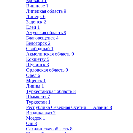
Бровари
1
Вишневе
1
Липецкая область
9
Липецк
6
Задонск
2
Елец
1
Амурская область
9
Благовещенск
4
Белогорск
2
Свободный
1
Акмолинская область
9
Кокшетау
5
Щучинск
3
Орловская область
9
Орел
6
Мценск
1
Ливны
1
Туркестанская область
8
Шымкент
7
Туркестан
1
Республика Северная Осетия — Алания
8
Владикавказ
7
Моздок
1
Ош
8
Сахалинская область
8