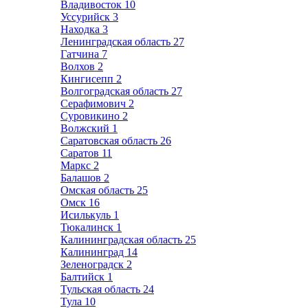
Владивосток
10
Уссурийск
3
Находка
3
Ленинградская область
27
Гатчина
7
Волхов
2
Кингисепп
2
Волгоградская область
27
Серафимович
2
Суровикино
2
Волжский
1
Саратовская область
26
Саратов
11
Маркс
2
Балашов
2
Омская область
25
Омск
16
Исилькуль
1
Тюкалинск
1
Калининградская область
25
Калининград
14
Зеленоградск
2
Балтийск
1
Тульская область
24
Тула
10