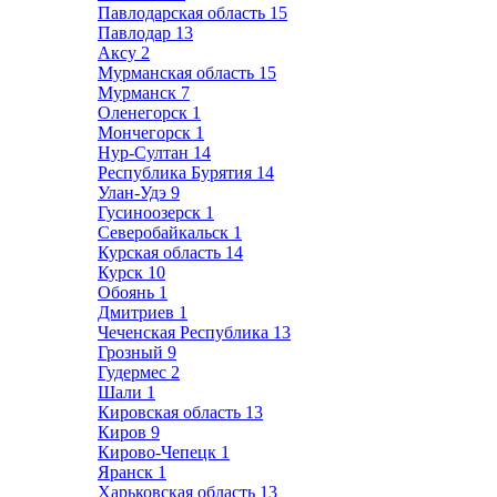
Павлодарская область
15
Павлодар
13
Аксу
2
Мурманская область
15
Мурманск
7
Оленегорск
1
Мончегорск
1
Нур-Султан
14
Республика Бурятия
14
Улан-Удэ
9
Гусиноозерск
1
Северобайкальск
1
Курская область
14
Курск
10
Обоянь
1
Дмитриев
1
Чеченская Республика
13
Грозный
9
Гудермес
2
Шали
1
Кировская область
13
Киров
9
Кирово-Чепецк
1
Яранск
1
Харьковская область
13