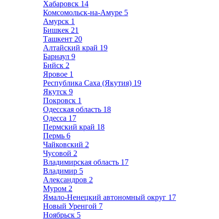
Хабаровск
14
Комсомольск-на-Амуре
5
Амурск
1
Бишкек
21
Ташкент
20
Алтайский край
19
Барнаул
9
Бийск
2
Яровое
1
Республика Саха (Якутия)
19
Якутск
9
Покровск
1
Одесская область
18
Одесса
17
Пермский край
18
Пермь
6
Чайковский
2
Чусовой
2
Владимирская область
17
Владимир
5
Александров
2
Муром
2
Ямало-Ненецкий автономный округ
17
Новый Уренгой
7
Ноябрьск
5