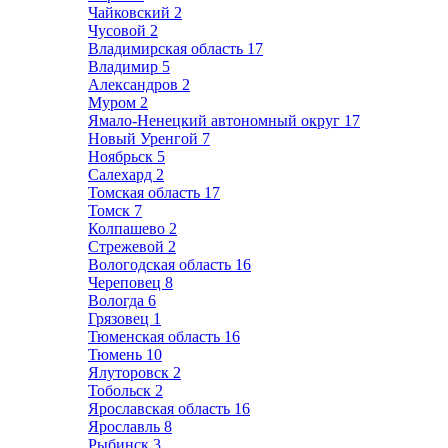
Чайковский
2
Чусовой
2
Владимирская область
17
Владимир
5
Александров
2
Муром
2
Ямало-Ненецкий автономный округ
17
Новый Уренгой
7
Ноябрьск
5
Салехард
2
Томская область
17
Томск
7
Колпашево
2
Стрежевой
2
Вологодская область
16
Череповец
8
Вологда
6
Грязовец
1
Тюменская область
16
Тюмень
10
Ялуторовск
2
Тобольск
2
Ярославская область
16
Ярославль
8
Рыбинск
3