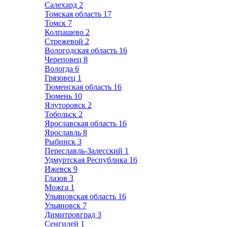
Салехард
2
Томская область
17
Томск
7
Колпашево
2
Стрежевой
2
Вологодская область
16
Череповец
8
Вологда
6
Грязовец
1
Тюменская область
16
Тюмень
10
Ялуторовск
2
Тобольск
2
Ярославская область
16
Ярославль
8
Рыбинск
3
Переславль-Залесский
1
Удмуртская Республика
16
Ижевск
9
Глазов
3
Можга
1
Ульяновская область
16
Ульяновск
7
Димитровград
3
Сенгилей
1