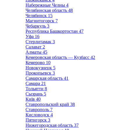
Набережные Челны
4
Челябинская область
48
Челябинск
15
Магнитогорск
7
Чебаркуль
3
Республика Башкортостан
47
Уфа
16
Стерлитамак
3
Салават
2
Алматы
45
Кемеровская область — Кузбасс
42
Кемерово
10
Новокузнецк
5
Прокопьевск
3
Самарская область
41
Самара
21
Тольятти
8
Сызрань
5
Київ
40
Ставропольский край
38
Ставрополь
7
Кисловодск
4
Пятигорск
3
Нижегородская область
37