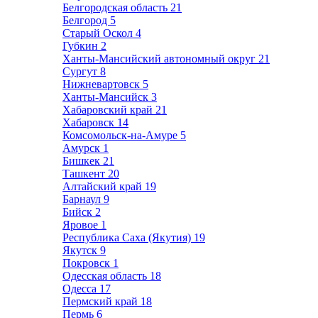
Белгородская область
21
Белгород
5
Старый Оскол
4
Губкин
2
Ханты-Мансийский автономный округ
21
Сургут
8
Нижневартовск
5
Ханты-Мансийск
3
Хабаровский край
21
Хабаровск
14
Комсомольск-на-Амуре
5
Амурск
1
Бишкек
21
Ташкент
20
Алтайский край
19
Барнаул
9
Бийск
2
Яровое
1
Республика Саха (Якутия)
19
Якутск
9
Покровск
1
Одесская область
18
Одесса
17
Пермский край
18
Пермь
6