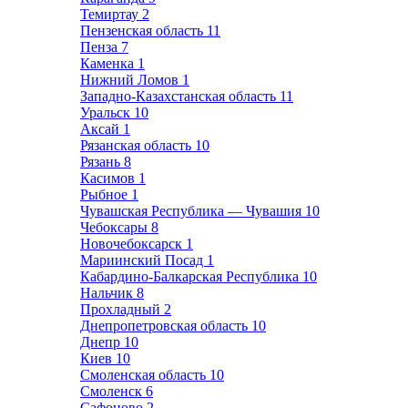
Темиртау
2
Пензенская область
11
Пенза
7
Каменка
1
Нижний Ломов
1
Западно-Казахстанская область
11
Уральск
10
Аксай
1
Рязанская область
10
Рязань
8
Касимов
1
Рыбное
1
Чувашская Республика — Чувашия
10
Чебоксары
8
Новочебоксарск
1
Мариинский Посад
1
Кабардино-Балкарская Республика
10
Нальчик
8
Прохладный
2
Днепропетровская область
10
Днепр
10
Киев
10
Смоленская область
10
Смоленск
6
Сафоново
2