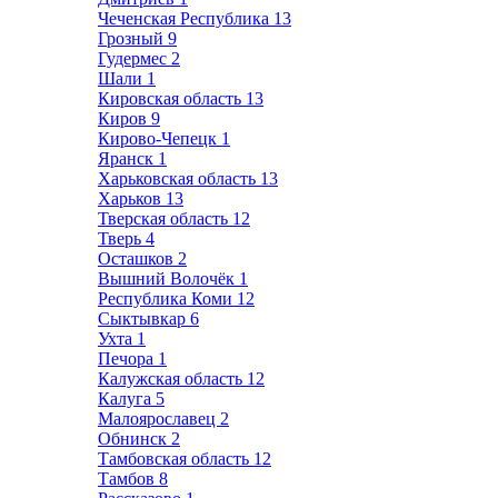
Чеченская Республика
13
Грозный
9
Гудермес
2
Шали
1
Кировская область
13
Киров
9
Кирово-Чепецк
1
Яранск
1
Харьковская область
13
Харьков
13
Тверская область
12
Тверь
4
Осташков
2
Вышний Волочёк
1
Республика Коми
12
Сыктывкар
6
Ухта
1
Печора
1
Калужская область
12
Калуга
5
Малоярославец
2
Обнинск
2
Тамбовская область
12
Тамбов
8