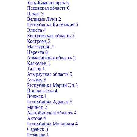
Усть-Каменогорск
6
Псковская область
6
Псков
3
Великие Луки
2
Республика Калмыкия
5
Элиста
4
Костромская область
5
Кострома
2
Мантурово
1
Нерехта
0
Алматинская область
5
Каскелен
1
Талгар
1
Атырауская область
5
Атырау
5
Республика Марий Эл
5
Йошкар-Ола
4
Волжск
1
Республика Адыгея
5
Майкоп
2
Актюбинская область
4
Актобе
4
Республика Мордовия
4
Саранск
3
Рузаевка
1