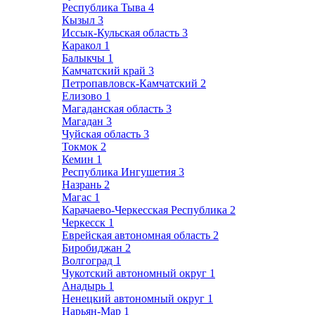
Республика Тыва
4
Кызыл
3
Иссык-Кульская область
3
Каракол
1
Балыкчы
1
Камчатский край
3
Петропавловск-Камчатский
2
Елизово
1
Магаданская область
3
Магадан
3
Чуйская область
3
Токмок
2
Кемин
1
Республика Ингушетия
3
Назрань
2
Магас
1
Карачаево-Черкесская Республика
2
Черкесск
1
Еврейская автономная область
2
Биробиджан
2
Волгоград
1
Чукотский автономный округ
1
Анадырь
1
Ненецкий автономный округ
1
Нарьян-Мар
1