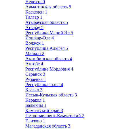
Нерехта
0
Алматинская область
5
Каскелен
1
Талгар
1
Атырауская область
5
Атырау
5
Республика Марий Эл
5
Йошкар-Ола
4
Волжск
1
Республика Адыгея
5
Майкоп
2
Актюбинская область
4
Актобе
4
Республика Мордовия
4
Саранск
3
Рузаевка
1
Республика Тыва
4
Кызыл
3
Иссык-Кульская область
3
Каракол
1
Балыкчы
1
Камчатский край
3
Петропавловск-Камчатский
2
Елизово
1
Магаданская область
3