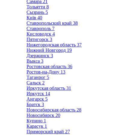
Самара
21
Тольятти
8
Сызрань
5
Київ
40
Ставропольский край
38
Ставрополь
7
Кисловодск
4
Пятигорск
3
Нижегородская область
37
Нижний Новгород
19
Дзержинск
3
Выкса
3
Ростовская область
36
Ростов-на-Дону
13
Таганрог
5
Сальск
2
Иркутская область
31
Иркутск
14
Ангарск
5
Братск
3
Новосибирская область
28
Новосибирск
20
Купино
1
Карасук
1
Приморский край
27