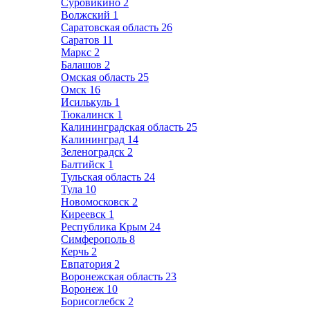
Суровикино
2
Волжский
1
Саратовская область
26
Саратов
11
Маркс
2
Балашов
2
Омская область
25
Омск
16
Исилькуль
1
Тюкалинск
1
Калининградская область
25
Калининград
14
Зеленоградск
2
Балтийск
1
Тульская область
24
Тула
10
Новомосковск
2
Киреевск
1
Республика Крым
24
Симферополь
8
Керчь
2
Евпатория
2
Воронежская область
23
Воронеж
10
Борисоглебск
2