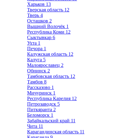
Харьков
13
Тверская область
12
Тверь
4
Осташков
2
Вышний Волочёк
1
Республика Коми
12
Сыктывкар
6
Ухта
1
Печора
1
Калужская область
12
Калуга
5
Малоярославец
2
Обнинск
2
Тамбовская область
12
Тамбов
8
Рассказово
1
Мичуринск
1
Республика Карелия
12
Петрозаводск
5
Питкяранта
2
Беломорск
1
Забайкальский край
11
Чита
11
Карагандинская область
11
Караганда
9