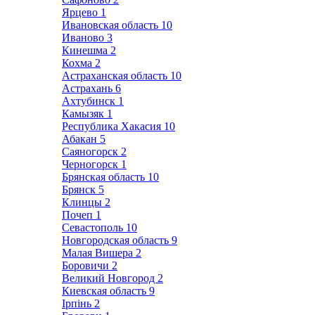
Ярцево
1
Ивановская область
10
Иваново
3
Кинешма
2
Кохма
2
Астраханская область
10
Астрахань
6
Ахтубинск
1
Камызяк
1
Республика Хакасия
10
Абакан
5
Саяногорск
2
Черногорск
1
Брянская область
10
Брянск
5
Клинцы
2
Почеп
1
Севастополь
10
Новгородская область
9
Малая Вишера
2
Боровичи
2
Великий Новгород
2
Киевская область
9
Ірпінь
2