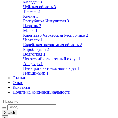
Магадан
3
Чуйская область
3
Токмок
2
Кемин
1
Республика Ингушетия
3
Назрань
2
Магас
1
Карачаево-Черкесская Республика
2
Черкесск
1
Еврейская автономная область
2
Биробиджан
2
Волгоград
1
Чукотский автономный округ
1
Анадырь
1
Ненецкий автономный округ
1
Нарьян-Мар
1
Статьи
О нас
Контакты
Политика конфиденциальности