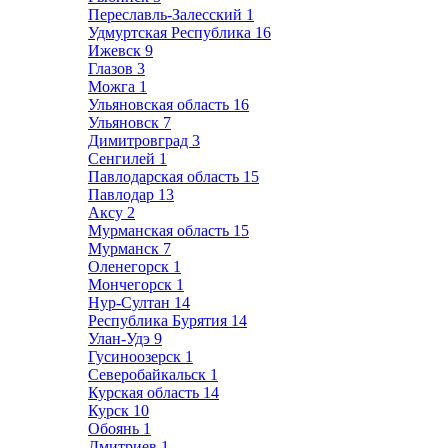
Переславль-Залесский
1
Удмуртская Республика
16
Ижевск
9
Глазов
3
Можга
1
Ульяновская область
16
Ульяновск
7
Димитровград
3
Сенгилей
1
Павлодарская область
15
Павлодар
13
Аксу
2
Мурманская область
15
Мурманск
7
Оленегорск
1
Мончегорск
1
Нур-Султан
14
Республика Бурятия
14
Улан-Удэ
9
Гусиноозерск
1
Северобайкальск
1
Курская область
14
Курск
10
Обоянь
1
Дмитриев
1