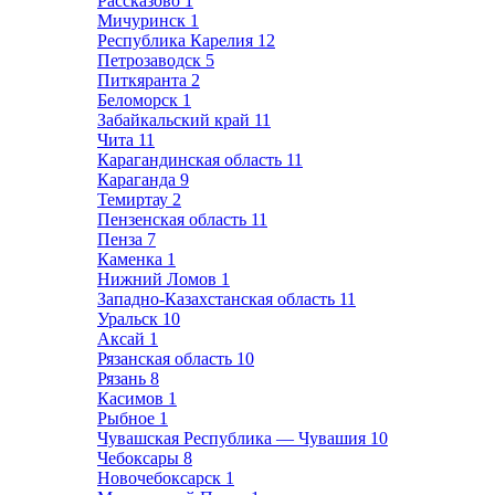
Рассказово
1
Мичуринск
1
Республика Карелия
12
Петрозаводск
5
Питкяранта
2
Беломорск
1
Забайкальский край
11
Чита
11
Карагандинская область
11
Караганда
9
Темиртау
2
Пензенская область
11
Пенза
7
Каменка
1
Нижний Ломов
1
Западно-Казахстанская область
11
Уральск
10
Аксай
1
Рязанская область
10
Рязань
8
Касимов
1
Рыбное
1
Чувашская Республика — Чувашия
10
Чебоксары
8
Новочебоксарск
1