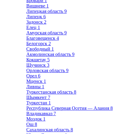
Бровари
1
Вишневе
1
Липецкая область
9
Липецк
6
Задонск
2
Елец
1
Амурская область
9
Благовещенск
4
Белогорск
2
Свободный
1
Акмолинская область
9
Кокшетау
5
Щучинск
3
Орловская область
9
Орел
6
Мценск
1
Ливны
1
Туркестанская область
8
Шымкент
7
Туркестан
1
Республика Северная Осетия — Алания
8
Владикавказ
7
Моздок
1
Ош
8
Сахалинская область
8