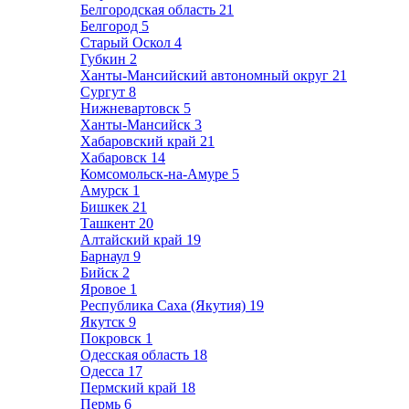
Белгородская область
21
Белгород
5
Старый Оскол
4
Губкин
2
Ханты-Мансийский автономный округ
21
Сургут
8
Нижневартовск
5
Ханты-Мансийск
3
Хабаровский край
21
Хабаровск
14
Комсомольск-на-Амуре
5
Амурск
1
Бишкек
21
Ташкент
20
Алтайский край
19
Барнаул
9
Бийск
2
Яровое
1
Республика Саха (Якутия)
19
Якутск
9
Покровск
1
Одесская область
18
Одесса
17
Пермский край
18
Пермь
6