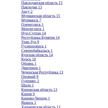
Павлодарская область
15
Павлодар
13
Аксу
2
Мурманская область
15
Мурманск
7
Оленегорск
1
Мончегорск
1
Нур-Султан
14
Республика Бурятия
14
Улан-Удэ
9
Гусиноозерск
1
Северобайкальск
1
Курская область
14
Курск
10
Обоянь
1
Дмитриев
1
Чеченская Республика
13
Грозный
9
Гудермес
2
Шали
1
Кировская область
13
Киров
9
Кирово-Чепецк
1
Яранск
1
Харьковская область
13