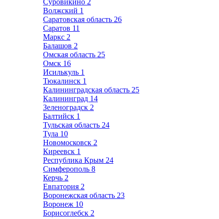
Суровикино
2
Волжский
1
Саратовская область
26
Саратов
11
Маркс
2
Балашов
2
Омская область
25
Омск
16
Исилькуль
1
Тюкалинск
1
Калининградская область
25
Калининград
14
Зеленоградск
2
Балтийск
1
Тульская область
24
Тула
10
Новомосковск
2
Киреевск
1
Республика Крым
24
Симферополь
8
Керчь
2
Евпатория
2
Воронежская область
23
Воронеж
10
Борисоглебск
2