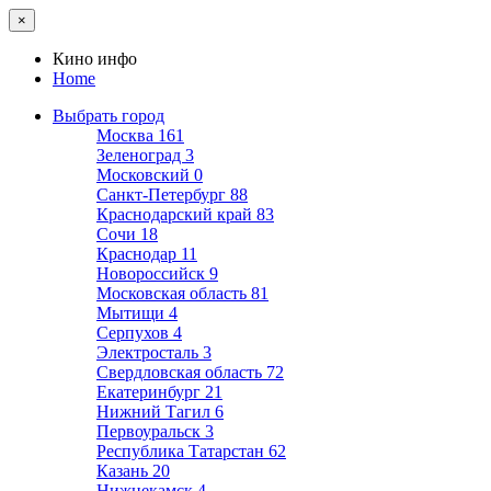
×
Кино инфо
Home
Выбрать город
Москва
161
Зеленоград
3
Московский
0
Санкт-Петербург
88
Краснодарский край
83
Сочи
18
Краснодар
11
Новороссийск
9
Московская область
81
Мытищи
4
Серпухов
4
Электросталь
3
Свердловская область
72
Екатеринбург
21
Нижний Тагил
6
Первоуральск
3
Республика Татарстан
62
Казань
20
Нижнекамск
4