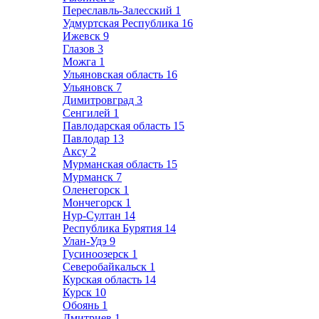
Переславль-Залесский
1
Удмуртская Республика
16
Ижевск
9
Глазов
3
Можга
1
Ульяновская область
16
Ульяновск
7
Димитровград
3
Сенгилей
1
Павлодарская область
15
Павлодар
13
Аксу
2
Мурманская область
15
Мурманск
7
Оленегорск
1
Мончегорск
1
Нур-Султан
14
Республика Бурятия
14
Улан-Удэ
9
Гусиноозерск
1
Северобайкальск
1
Курская область
14
Курск
10
Обоянь
1
Дмитриев
1