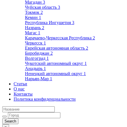
Магадан
3
Чуйская область
3
Токмок
2
Кемин
1
Республика Ингушетия
3
Назрань
2
Магас
1
Карачаево-Черкесская Республика
2
Черкесск
1
Еврейская автономная область
2
Биробиджан
2
Волгоград
1
Чукотский автономный округ
1
Анадырь
1
Ненецкий автономный округ
1
Нарьян-Мар
1
Статьи
О нас
Контакты
Политика конфиденциальности