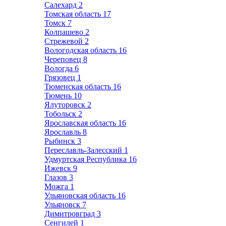
Салехард
2
Томская область
17
Томск
7
Колпашево
2
Стрежевой
2
Вологодская область
16
Череповец
8
Вологда
6
Грязовец
1
Тюменская область
16
Тюмень
10
Ялуторовск
2
Тобольск
2
Ярославская область
16
Ярославль
8
Рыбинск
3
Переславль-Залесский
1
Удмуртская Республика
16
Ижевск
9
Глазов
3
Можга
1
Ульяновская область
16
Ульяновск
7
Димитровград
3
Сенгилей
1