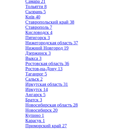
Самара
21
Тольятти
8
Сызрань
5
Київ
40
Ставропольский край
38
Ставрополь
7
Кисловодск
4
Пятигорск
3
Нижегородская область
37
Нижний Новгород
19
Дзержинск
3
Выкса
3
Ростовская область
36
Ростов-на-Дону
13
Таганрог
5
Сальск
2
Иркутская область
31
Иркутск
14
Ангарск
5
Братск
3
Новосибирская область
28
Новосибирск
20
Купино
1
Карасук
1
Приморский край
27