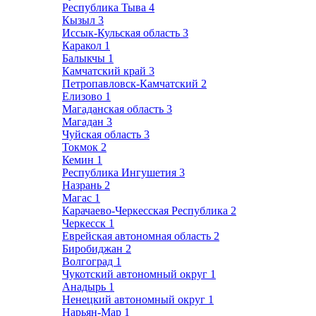
Республика Тыва
4
Кызыл
3
Иссык-Кульская область
3
Каракол
1
Балыкчы
1
Камчатский край
3
Петропавловск-Камчатский
2
Елизово
1
Магаданская область
3
Магадан
3
Чуйская область
3
Токмок
2
Кемин
1
Республика Ингушетия
3
Назрань
2
Магас
1
Карачаево-Черкесская Республика
2
Черкесск
1
Еврейская автономная область
2
Биробиджан
2
Волгоград
1
Чукотский автономный округ
1
Анадырь
1
Ненецкий автономный округ
1
Нарьян-Мар
1