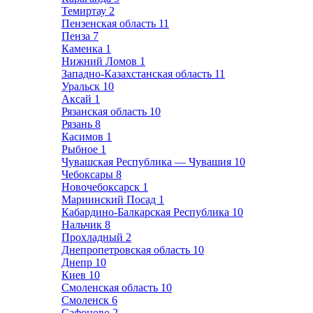
Темиртау
2
Пензенская область
11
Пенза
7
Каменка
1
Нижний Ломов
1
Западно-Казахстанская область
11
Уральск
10
Аксай
1
Рязанская область
10
Рязань
8
Касимов
1
Рыбное
1
Чувашская Республика — Чувашия
10
Чебоксары
8
Новочебоксарск
1
Мариинский Посад
1
Кабардино-Балкарская Республика
10
Нальчик
8
Прохладный
2
Днепропетровская область
10
Днепр
10
Киев
10
Смоленская область
10
Смоленск
6
Сафоново
2