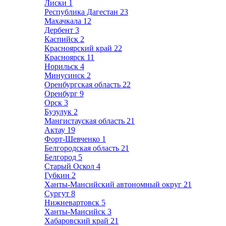
Лиски
1
Республика Дагестан
23
Махачкала
12
Дербент
3
Каспийск
2
Красноярский край
22
Красноярск
11
Норильск
4
Минусинск
2
Оренбургская область
22
Оренбург
9
Орск
3
Бузулук
2
Мангистауская область
21
Актау
19
Форт-Шевченко
1
Белгородская область
21
Белгород
5
Старый Оскол
4
Губкин
2
Ханты-Мансийский автономный округ
21
Сургут
8
Нижневартовск
5
Ханты-Мансийск
3
Хабаровский край
21