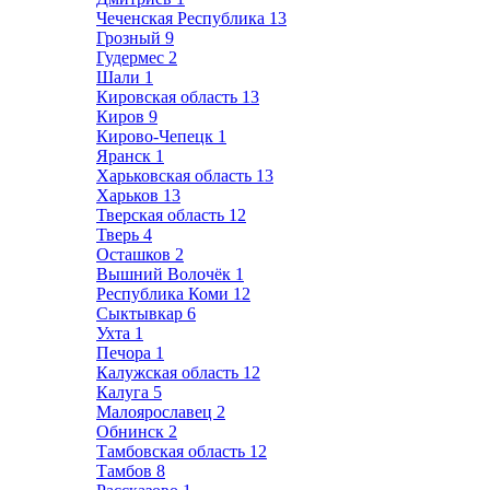
Чеченская Республика
13
Грозный
9
Гудермес
2
Шали
1
Кировская область
13
Киров
9
Кирово-Чепецк
1
Яранск
1
Харьковская область
13
Харьков
13
Тверская область
12
Тверь
4
Осташков
2
Вышний Волочёк
1
Республика Коми
12
Сыктывкар
6
Ухта
1
Печора
1
Калужская область
12
Калуга
5
Малоярославец
2
Обнинск
2
Тамбовская область
12
Тамбов
8