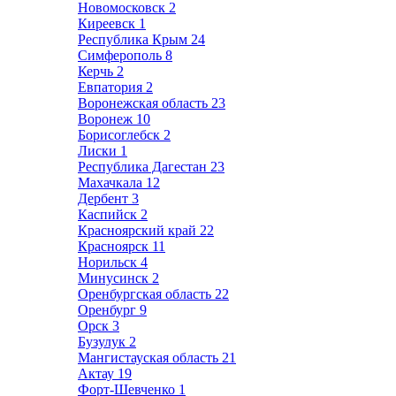
Новомосковск
2
Киреевск
1
Республика Крым
24
Симферополь
8
Керчь
2
Евпатория
2
Воронежская область
23
Воронеж
10
Борисоглебск
2
Лиски
1
Республика Дагестан
23
Махачкала
12
Дербент
3
Каспийск
2
Красноярский край
22
Красноярск
11
Норильск
4
Минусинск
2
Оренбургская область
22
Оренбург
9
Орск
3
Бузулук
2
Мангистауская область
21
Актау
19
Форт-Шевченко
1