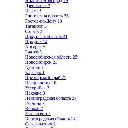
Нижний Новгород
19
Дзержинск
3
Выкса
3
Ростовская область
36
Ростов-на-Дону
13
Таганрог
5
Сальск
2
Иркутская область
31
Иркутск
14
Ангарск
5
Братск
3
Новосибирская область
28
Новосибирск
20
Купино
1
Карасук
1
Приморский край
27
Владивосток
10
Уссурийск
3
Находка
3
Ленинградская область
27
Гатчина
7
Волхов
2
Кингисепп
2
Волгоградская область
27
Серафимович
2