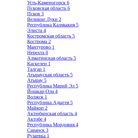
Усть-Каменогорск
6
Псковская область
6
Псков
3
Великие Луки
2
Республика Калмыкия
5
Элиста
4
Костромская область
5
Кострома
2
Мантурово
1
Нерехта
0
Алматинская область
5
Каскелен
1
Талгар
1
Атырауская область
5
Атырау
5
Республика Марий Эл
5
Йошкар-Ола
4
Волжск
1
Республика Адыгея
5
Майкоп
2
Актюбинская область
4
Актобе
4
Республика Мордовия
4
Саранск
3
Рузаевка
1