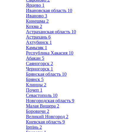
Ярцево
1
Ивановская область
10
Иваново
3
Кинешма
2
Кохма
2
Астраханская область
10
Астрахань
6
Ахтубинск
1
Камызяк
1
Республика Хакасия
10
Абакан
5
Саяногорск
2
Черногорск
1
Брянская область
10
Брянск
5
Клинцы
2
Почеп
1
Севастополь
10
Новгородская область
9
Малая Вишера
2
Боровичи
2
Великий Новгород
2
Киевская область
9
Ірпінь
2