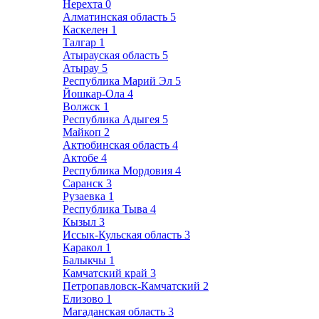
Нерехта
0
Алматинская область
5
Каскелен
1
Талгар
1
Атырауская область
5
Атырау
5
Республика Марий Эл
5
Йошкар-Ола
4
Волжск
1
Республика Адыгея
5
Майкоп
2
Актюбинская область
4
Актобе
4
Республика Мордовия
4
Саранск
3
Рузаевка
1
Республика Тыва
4
Кызыл
3
Иссык-Кульская область
3
Каракол
1
Балыкчы
1
Камчатский край
3
Петропавловск-Камчатский
2
Елизово
1
Магаданская область
3