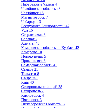
Набережные Челны
4
Челябинская область
48
Челябинск
15
Магнитогорск
7
Чебаркуль
3
Республика Башкортостан
47
Уфа
16
Стерлитамак
3
Салават
2
Алматы
45
Кемеровская область — Кузбасс
42
Кемерово
10
Новокузнецк
5
Прокопьевск
3
Самарская область
41
Самара
21
Тольятти
8
Сызрань
5
Київ
40
Ставропольский край
38
Ставрополь
7
Кисловодск
4
Пятигорск
3
Нижегородская область
37