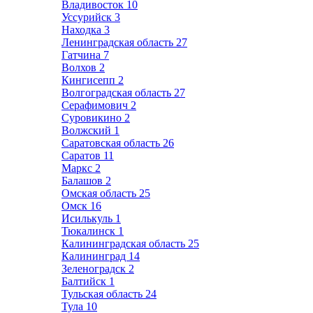
Владивосток
10
Уссурийск
3
Находка
3
Ленинградская область
27
Гатчина
7
Волхов
2
Кингисепп
2
Волгоградская область
27
Серафимович
2
Суровикино
2
Волжский
1
Саратовская область
26
Саратов
11
Маркс
2
Балашов
2
Омская область
25
Омск
16
Исилькуль
1
Тюкалинск
1
Калининградская область
25
Калининград
14
Зеленоградск
2
Балтийск
1
Тульская область
24
Тула
10