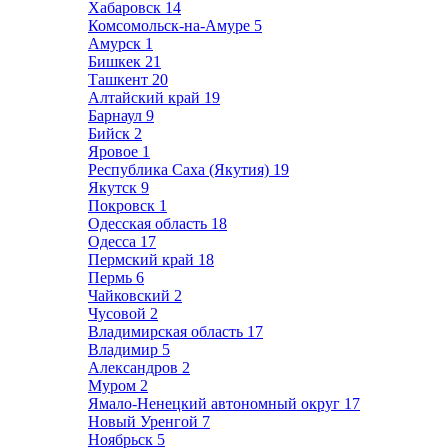
Хабаровск
14
Комсомольск-на-Амуре
5
Амурск
1
Бишкек
21
Ташкент
20
Алтайский край
19
Барнаул
9
Бийск
2
Яровое
1
Республика Саха (Якутия)
19
Якутск
9
Покровск
1
Одесская область
18
Одесса
17
Пермский край
18
Пермь
6
Чайковский
2
Чусовой
2
Владимирская область
17
Владимир
5
Александров
2
Муром
2
Ямало-Ненецкий автономный округ
17
Новый Уренгой
7
Ноябрьск
5