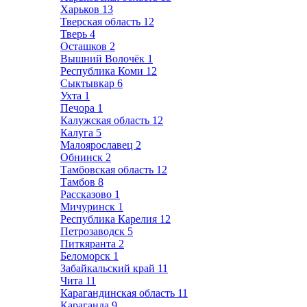
Харьков
13
Тверская область
12
Тверь
4
Осташков
2
Вышний Волочёк
1
Республика Коми
12
Сыктывкар
6
Ухта
1
Печора
1
Калужская область
12
Калуга
5
Малоярославец
2
Обнинск
2
Тамбовская область
12
Тамбов
8
Рассказово
1
Мичуринск
1
Республика Карелия
12
Петрозаводск
5
Питкяранта
2
Беломорск
1
Забайкальский край
11
Чита
11
Карагандинская область
11
Караганда
9