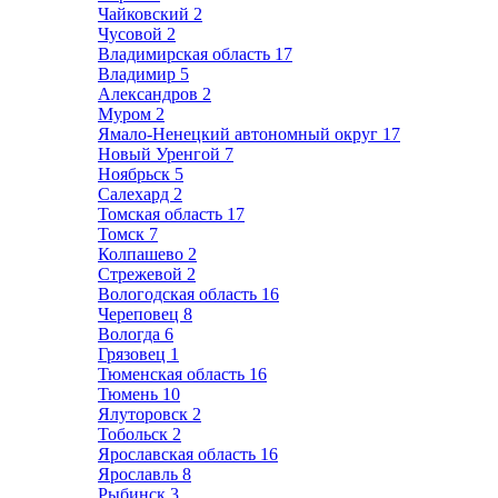
Чайковский
2
Чусовой
2
Владимирская область
17
Владимир
5
Александров
2
Муром
2
Ямало-Ненецкий автономный округ
17
Новый Уренгой
7
Ноябрьск
5
Салехард
2
Томская область
17
Томск
7
Колпашево
2
Стрежевой
2
Вологодская область
16
Череповец
8
Вологда
6
Грязовец
1
Тюменская область
16
Тюмень
10
Ялуторовск
2
Тобольск
2
Ярославская область
16
Ярославль
8
Рыбинск
3