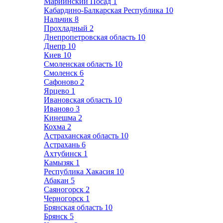
Мариинский Посад
1
Кабардино-Балкарская Республика
10
Нальчик
8
Прохладный
2
Днепропетровская область
10
Днепр
10
Киев
10
Смоленская область
10
Смоленск
6
Сафоново
2
Ярцево
1
Ивановская область
10
Иваново
3
Кинешма
2
Кохма
2
Астраханская область
10
Астрахань
6
Ахтубинск
1
Камызяк
1
Республика Хакасия
10
Абакан
5
Саяногорск
2
Черногорск
1
Брянская область
10
Брянск
5