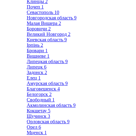
Клинцы
2
Почеп
1
Севастополь
10
Новгородская область
9
Малая Вишера
2
Боровичи
2
Великий Новгород
2
Киевская область
9
Ірпінь
2
Бровари
1
Вишневе
1
Липецкая область
9
Липецк
6
Задонск
2
Елец
1
Амурская область
9
Благовещенск
4
Белогорск
2
Свободный
1
Акмолинская область
9
Кокшетау
5
Щучинск
3
Орловская область
9
Орел
6
Мценск
1