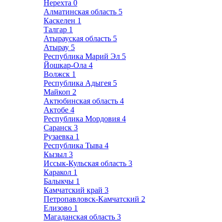
Нерехта
0
Алматинская область
5
Каскелен
1
Талгар
1
Атырауская область
5
Атырау
5
Республика Марий Эл
5
Йошкар-Ола
4
Волжск
1
Республика Адыгея
5
Майкоп
2
Актюбинская область
4
Актобе
4
Республика Мордовия
4
Саранск
3
Рузаевка
1
Республика Тыва
4
Кызыл
3
Иссык-Кульская область
3
Каракол
1
Балыкчы
1
Камчатский край
3
Петропавловск-Камчатский
2
Елизово
1
Магаданская область
3