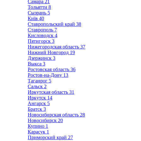
Самара
21
Тольятти
8
Сызрань
5
Київ
40
Ставропольский край
38
Ставрополь
7
Кисловодск
4
Пятигорск
3
Нижегородская область
37
Нижний Новгород
19
Дзержинск
3
Выкса
3
Ростовская область
36
Ростов-на-Дону
13
Таганрог
5
Сальск
2
Иркутская область
31
Иркутск
14
Ангарск
5
Братск
3
Новосибирская область
28
Новосибирск
20
Купино
1
Карасук
1
Приморский край
27