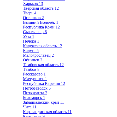
Харьков
13
Тверская область
12
Тверь
4
Осташков
2
Вышний Волочёк
1
Республика Коми
12
Сыктывкар
6
Ухта
1
Печора
1
Калужская область
12
Калуга
5
Малоярославец
2
Обнинск
2
Тамбовская область
12
Тамбов
8
Рассказово
1
Мичуринск
1
Республика Карелия
12
Петрозаводск
5
Питкяранта
2
Беломорск
1
Забайкальский край
11
Чита
11
Карагандинская область
11
Караганда
9