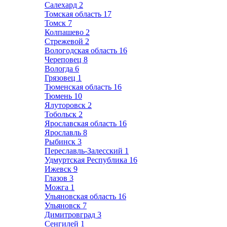
Салехард
2
Томская область
17
Томск
7
Колпашево
2
Стрежевой
2
Вологодская область
16
Череповец
8
Вологда
6
Грязовец
1
Тюменская область
16
Тюмень
10
Ялуторовск
2
Тобольск
2
Ярославская область
16
Ярославль
8
Рыбинск
3
Переславль-Залесский
1
Удмуртская Республика
16
Ижевск
9
Глазов
3
Можга
1
Ульяновская область
16
Ульяновск
7
Димитровград
3
Сенгилей
1