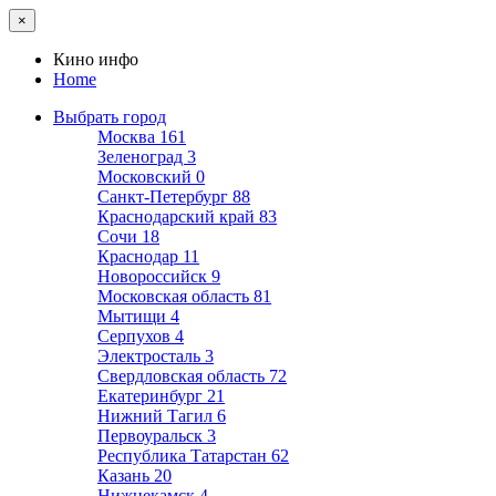
×
Кино инфо
Home
Выбрать город
Москва
161
Зеленоград
3
Московский
0
Санкт-Петербург
88
Краснодарский край
83
Сочи
18
Краснодар
11
Новороссийск
9
Московская область
81
Мытищи
4
Серпухов
4
Электросталь
3
Свердловская область
72
Екатеринбург
21
Нижний Тагил
6
Первоуральск
3
Республика Татарстан
62
Казань
20
Нижнекамск
4