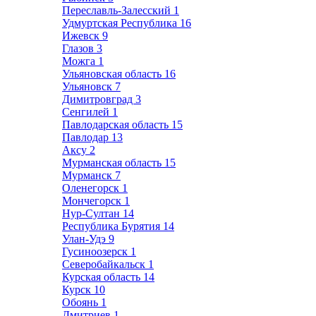
Переславль-Залесский
1
Удмуртская Республика
16
Ижевск
9
Глазов
3
Можга
1
Ульяновская область
16
Ульяновск
7
Димитровград
3
Сенгилей
1
Павлодарская область
15
Павлодар
13
Аксу
2
Мурманская область
15
Мурманск
7
Оленегорск
1
Мончегорск
1
Нур-Султан
14
Республика Бурятия
14
Улан-Удэ
9
Гусиноозерск
1
Северобайкальск
1
Курская область
14
Курск
10
Обоянь
1
Дмитриев
1