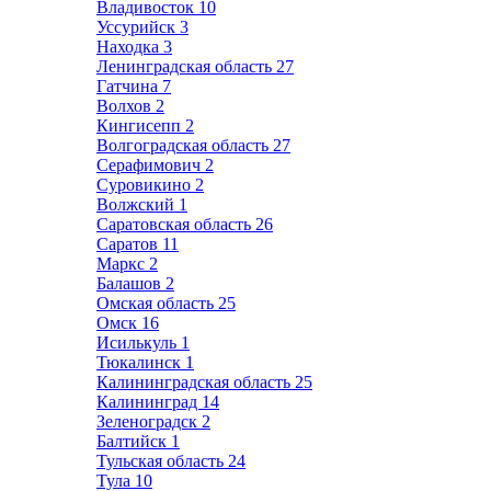
Владивосток
10
Уссурийск
3
Находка
3
Ленинградская область
27
Гатчина
7
Волхов
2
Кингисепп
2
Волгоградская область
27
Серафимович
2
Суровикино
2
Волжский
1
Саратовская область
26
Саратов
11
Маркс
2
Балашов
2
Омская область
25
Омск
16
Исилькуль
1
Тюкалинск
1
Калининградская область
25
Калининград
14
Зеленоградск
2
Балтийск
1
Тульская область
24
Тула
10