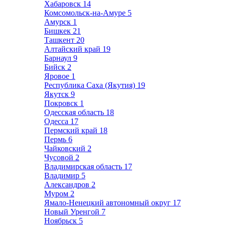
Хабаровск
14
Комсомольск-на-Амуре
5
Амурск
1
Бишкек
21
Ташкент
20
Алтайский край
19
Барнаул
9
Бийск
2
Яровое
1
Республика Саха (Якутия)
19
Якутск
9
Покровск
1
Одесская область
18
Одесса
17
Пермский край
18
Пермь
6
Чайковский
2
Чусовой
2
Владимирская область
17
Владимир
5
Александров
2
Муром
2
Ямало-Ненецкий автономный округ
17
Новый Уренгой
7
Ноябрьск
5