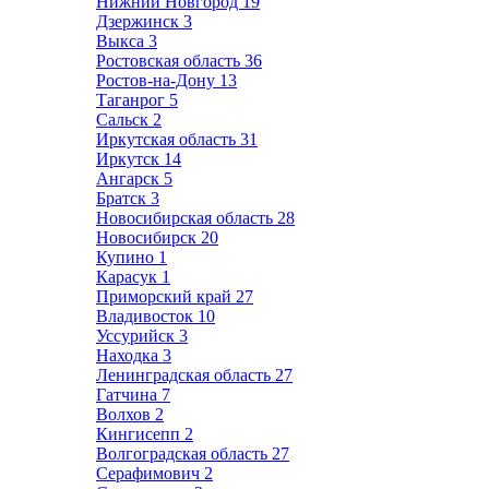
Нижний Новгород
19
Дзержинск
3
Выкса
3
Ростовская область
36
Ростов-на-Дону
13
Таганрог
5
Сальск
2
Иркутская область
31
Иркутск
14
Ангарск
5
Братск
3
Новосибирская область
28
Новосибирск
20
Купино
1
Карасук
1
Приморский край
27
Владивосток
10
Уссурийск
3
Находка
3
Ленинградская область
27
Гатчина
7
Волхов
2
Кингисепп
2
Волгоградская область
27
Серафимович
2