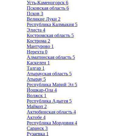
Усть-Каменогорск
6
Псковская область
6
Псков
3
Великие Луки
2
Республика Калмыкия
5
Элиста
4
Костромская область
5
Кострома
2
Мантурово
1
Нерехта
0
Алматинская область
5
Каскелен
1
Талгар
1
Атырауская область
5
Атырау
5
Республика Марий Эл
5
Йошкар-Ола
4
Волжск
1
Республика Адыгея
5
Майкоп
2
Актюбинская область
4
Актобе
4
Республика Мордовия
4
Саранск
3
Рузаевка
1