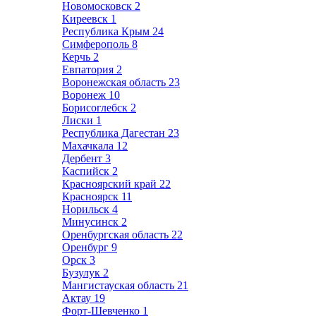
Новомосковск
2
Киреевск
1
Республика Крым
24
Симферополь
8
Керчь
2
Евпатория
2
Воронежская область
23
Воронеж
10
Борисоглебск
2
Лиски
1
Республика Дагестан
23
Махачкала
12
Дербент
3
Каспийск
2
Красноярский край
22
Красноярск
11
Норильск
4
Минусинск
2
Оренбургская область
22
Оренбург
9
Орск
3
Бузулук
2
Мангистауская область
21
Актау
19
Форт-Шевченко
1