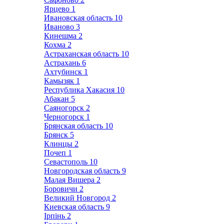
Ярцево
1
Ивановская область
10
Иваново
3
Кинешма
2
Кохма
2
Астраханская область
10
Астрахань
6
Ахтубинск
1
Камызяк
1
Республика Хакасия
10
Абакан
5
Саяногорск
2
Черногорск
1
Брянская область
10
Брянск
5
Клинцы
2
Почеп
1
Севастополь
10
Новгородская область
9
Малая Вишера
2
Боровичи
2
Великий Новгород
2
Киевская область
9
Ірпінь
2