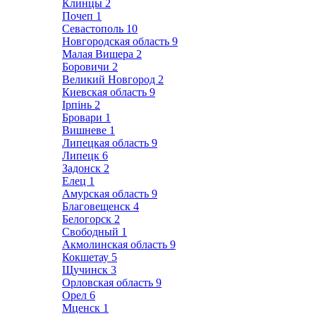
Клинцы
2
Почеп
1
Севастополь
10
Новгородская область
9
Малая Вишера
2
Боровичи
2
Великий Новгород
2
Киевская область
9
Ірпінь
2
Бровари
1
Вишневе
1
Липецкая область
9
Липецк
6
Задонск
2
Елец
1
Амурская область
9
Благовещенск
4
Белогорск
2
Свободный
1
Акмолинская область
9
Кокшетау
5
Щучинск
3
Орловская область
9
Орел
6
Мценск
1