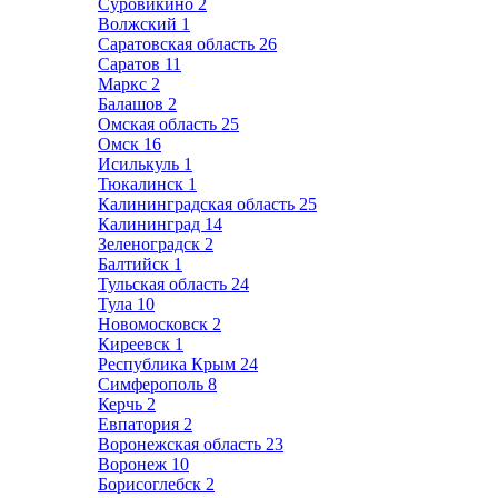
Суровикино
2
Волжский
1
Саратовская область
26
Саратов
11
Маркс
2
Балашов
2
Омская область
25
Омск
16
Исилькуль
1
Тюкалинск
1
Калининградская область
25
Калининград
14
Зеленоградск
2
Балтийск
1
Тульская область
24
Тула
10
Новомосковск
2
Киреевск
1
Республика Крым
24
Симферополь
8
Керчь
2
Евпатория
2
Воронежская область
23
Воронеж
10
Борисоглебск
2