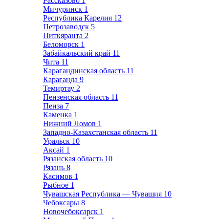
Рассказово
1
Мичуринск
1
Республика Карелия
12
Петрозаводск
5
Питкяранта
2
Беломорск
1
Забайкальский край
11
Чита
11
Карагандинская область
11
Караганда
9
Темиртау
2
Пензенская область
11
Пенза
7
Каменка
1
Нижний Ломов
1
Западно-Казахстанская область
11
Уральск
10
Аксай
1
Рязанская область
10
Рязань
8
Касимов
1
Рыбное
1
Чувашская Республика — Чувашия
10
Чебоксары
8
Новочебоксарск
1