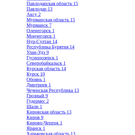
Павлодарская область
15
Павлодар
13
Аксу
2
Мурманская область
15
Мурманск
7
Оленегорск
1
Мончегорск
1
Нур-Султан
14
Республика Бурятия
14
Улан-Удэ
9
Гусиноозерск
1
Северобайкальск
1
Курская область
14
Курск
10
Обоянь
1
Дмитриев
1
Чеченская Республика
13
Грозный
9
Гудермес
2
Шали
1
Кировская область
13
Киров
9
Кирово-Чепецк
1
Яранск
1
Харьковская область
13