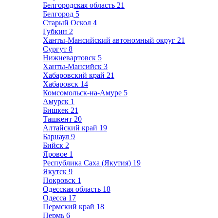
Белгородская область
21
Белгород
5
Старый Оскол
4
Губкин
2
Ханты-Мансийский автономный округ
21
Сургут
8
Нижневартовск
5
Ханты-Мансийск
3
Хабаровский край
21
Хабаровск
14
Комсомольск-на-Амуре
5
Амурск
1
Бишкек
21
Ташкент
20
Алтайский край
19
Барнаул
9
Бийск
2
Яровое
1
Республика Саха (Якутия)
19
Якутск
9
Покровск
1
Одесская область
18
Одесса
17
Пермский край
18
Пермь
6