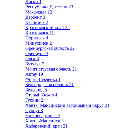
Лиски
1
Республика Дагестан
23
Махачкала
12
Дербент
3
Каспийск
2
Красноярский край
22
Красноярск
11
Норильск
4
Минусинск
2
Оренбургская область
22
Оренбург
9
Орск
3
Бузулук
2
Мангистауская область
21
Актау
19
Форт-Шевченко
1
Белгородская область
21
Белгород
5
Старый Оскол
4
Губкин
2
Ханты-Мансийский автономный округ
21
Сургут
8
Нижневартовск
5
Ханты-Мансийск
3
Хабаровский край
21