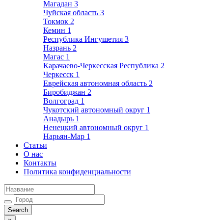
Магадан
3
Чуйская область
3
Токмок
2
Кемин
1
Республика Ингушетия
3
Назрань
2
Магас
1
Карачаево-Черкесская Республика
2
Черкесск
1
Еврейская автономная область
2
Биробиджан
2
Волгоград
1
Чукотский автономный округ
1
Анадырь
1
Ненецкий автономный округ
1
Нарьян-Мар
1
Статьи
О нас
Контакты
Политика конфиденциальности