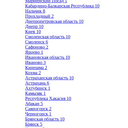
Мариинский Посад
1
Кабардино-Балкарская Республика
10
Нальчик
8
Прохладный
2
Днепропетровская область
10
Днепр
10
Киев
10
Смоленская область
10
Смоленск
6
Сафоново
2
Ярцево
1
Ивановская область
10
Иваново
3
Кинешма
2
Кохма
2
Астраханская область
10
Астрахань
6
Ахтубинск
1
Камызяк
1
Республика Хакасия
10
Абакан
5
Саяногорск
2
Черногорск
1
Брянская область
10
Брянск
5