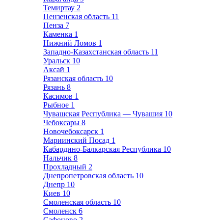
Темиртау
2
Пензенская область
11
Пенза
7
Каменка
1
Нижний Ломов
1
Западно-Казахстанская область
11
Уральск
10
Аксай
1
Рязанская область
10
Рязань
8
Касимов
1
Рыбное
1
Чувашская Республика — Чувашия
10
Чебоксары
8
Новочебоксарск
1
Мариинский Посад
1
Кабардино-Балкарская Республика
10
Нальчик
8
Прохладный
2
Днепропетровская область
10
Днепр
10
Киев
10
Смоленская область
10
Смоленск
6
Сафоново
2