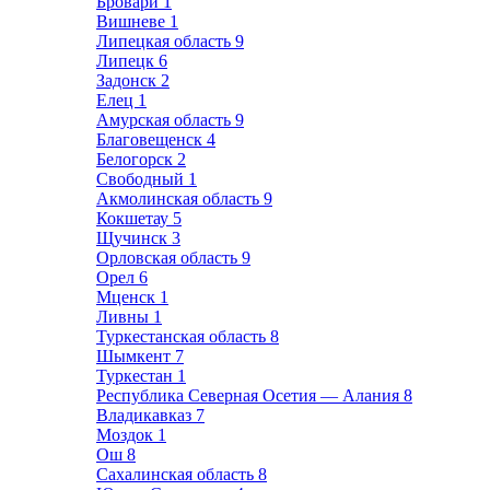
Бровари
1
Вишневе
1
Липецкая область
9
Липецк
6
Задонск
2
Елец
1
Амурская область
9
Благовещенск
4
Белогорск
2
Свободный
1
Акмолинская область
9
Кокшетау
5
Щучинск
3
Орловская область
9
Орел
6
Мценск
1
Ливны
1
Туркестанская область
8
Шымкент
7
Туркестан
1
Республика Северная Осетия — Алания
8
Владикавказ
7
Моздок
1
Ош
8
Сахалинская область
8