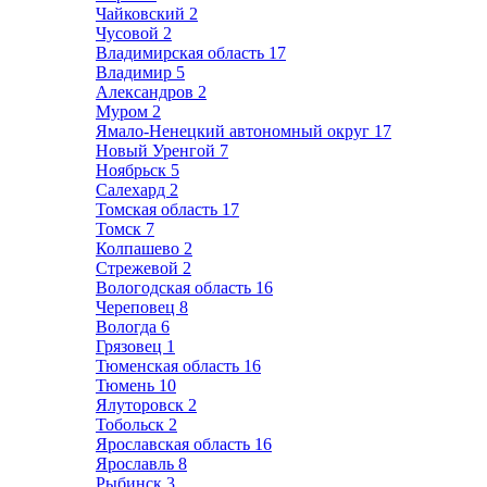
Чайковский
2
Чусовой
2
Владимирская область
17
Владимир
5
Александров
2
Муром
2
Ямало-Ненецкий автономный округ
17
Новый Уренгой
7
Ноябрьск
5
Салехард
2
Томская область
17
Томск
7
Колпашево
2
Стрежевой
2
Вологодская область
16
Череповец
8
Вологда
6
Грязовец
1
Тюменская область
16
Тюмень
10
Ялуторовск
2
Тобольск
2
Ярославская область
16
Ярославль
8
Рыбинск
3