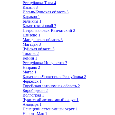
Республика Тыва
4
Кызыл
3
Иссык-Кульская область
3
Каракол
1
Балыкчы
1
Камчатский край
3
Петропавловск-Камчатский
2
Елизово
1
Магаданская область
3
Магадан
3
Чуйская область
3
Токмок
2
Кемин
1
Республика Ингушетия
3
Назрань
2
Магас
1
Карачаево-Черкесская Республика
2
Черкесск
1
Еврейская автономная область
2
Биробиджан
2
Волгоград
1
Чукотский автономный округ
1
Анадырь
1
Ненецкий автономный округ
1
Нарьян-Мар
1