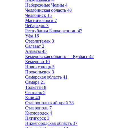
Набережные Челны
4
Челябинская область
48
Челябинск
15
Магнитогорск
7
Чебаркуль
3
Республика Башкортостан
47
Уфа
16
Стерлитамак
3
Салават
2
Алматы
45
Кемеровская область — Кузбасс
42
Кемерово
10
Новокузнецк
5
Прокопьевск
3
Самарская область
41
Самара
21
Тольятти
8
Сызрань
5
Київ
40
Ставропольский край
38
Ставрополь
7
Кисловодск
4
Пятигорск
3
Нижегородская область
37