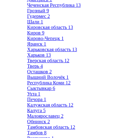
Чеченская Республика
13
Грозный
9
Гудермес
2
Шали
1
Кировская область
13
Киров
9
Кирово-Чепецк
1
Яранск
1
Харьковская область
13
Харьков
13
Тверская область
12
Тверь
4
Осташков
2
Вышний Волочёк
1
Республика Коми
12
Сыктывкар
6
Ухта
1
Печора
1
Калужская область
12
Калуга
5
Малоярославец
2
Обнинск
2
Тамбовская область
12
Тамбов
8