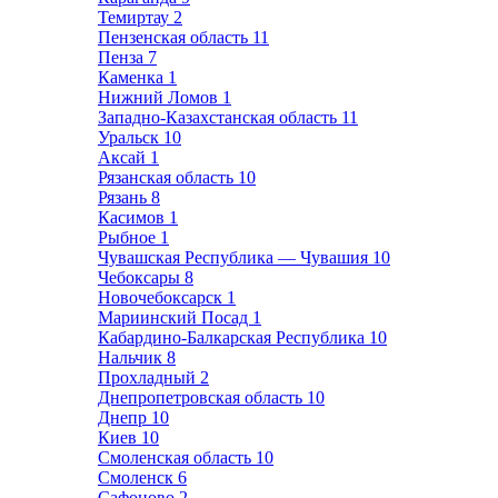
Темиртау
2
Пензенская область
11
Пенза
7
Каменка
1
Нижний Ломов
1
Западно-Казахстанская область
11
Уральск
10
Аксай
1
Рязанская область
10
Рязань
8
Касимов
1
Рыбное
1
Чувашская Республика — Чувашия
10
Чебоксары
8
Новочебоксарск
1
Мариинский Посад
1
Кабардино-Балкарская Республика
10
Нальчик
8
Прохладный
2
Днепропетровская область
10
Днепр
10
Киев
10
Смоленская область
10
Смоленск
6
Сафоново
2