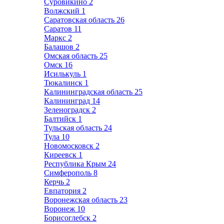
Суровикино
2
Волжский
1
Саратовская область
26
Саратов
11
Маркс
2
Балашов
2
Омская область
25
Омск
16
Исилькуль
1
Тюкалинск
1
Калининградская область
25
Калининград
14
Зеленоградск
2
Балтийск
1
Тульская область
24
Тула
10
Новомосковск
2
Киреевск
1
Республика Крым
24
Симферополь
8
Керчь
2
Евпатория
2
Воронежская область
23
Воронеж
10
Борисоглебск
2