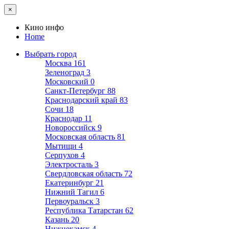
×
Кино инфо
Home
Выбрать город
Москва
161
Зеленоград
3
Московский
0
Санкт-Петербург
88
Краснодарский край
83
Сочи
18
Краснодар
11
Новороссийск
9
Московская область
81
Мытищи
4
Серпухов
4
Электросталь
3
Свердловская область
72
Екатеринбург
21
Нижний Тагил
6
Первоуральск
3
Республика Татарстан
62
Казань
20
Нижнекамск
4