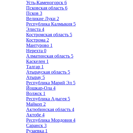
Усть-Каменогорск
6
Псковская область
6
Псков
3
Великие Луки
2
Республика Калмыкия
5
Элиста
4
Костромская область
5
Кострома
2
Мантурово
1
Нерехта
0
Алматинская область
5
Каскелен
1
Талгар
1
Атырауская область
5
Атырау
5
Республика Марий Эл
5
Йошкар-Ола
4
Волжск
1
Республика Адыгея
5
Майкоп
2
Актюбинская область
4
Актобе
4
Республика Мордовия
4
Саранск
3
Рузаевка
1