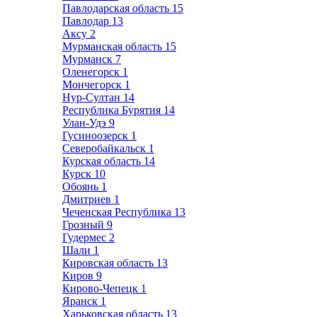
Павлодарская область
15
Павлодар
13
Аксу
2
Мурманская область
15
Мурманск
7
Оленегорск
1
Мончегорск
1
Нур-Султан
14
Республика Бурятия
14
Улан-Удэ
9
Гусиноозерск
1
Северобайкальск
1
Курская область
14
Курск
10
Обоянь
1
Дмитриев
1
Чеченская Республика
13
Грозный
9
Гудермес
2
Шали
1
Кировская область
13
Киров
9
Кирово-Чепецк
1
Яранск
1
Харьковская область
13