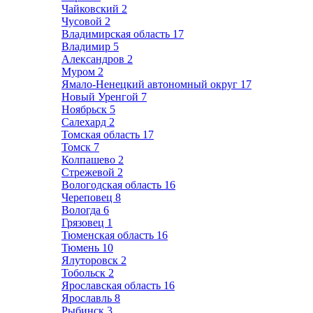
Чайковский
2
Чусовой
2
Владимирская область
17
Владимир
5
Александров
2
Муром
2
Ямало-Ненецкий автономный округ
17
Новый Уренгой
7
Ноябрьск
5
Салехард
2
Томская область
17
Томск
7
Колпашево
2
Стрежевой
2
Вологодская область
16
Череповец
8
Вологда
6
Грязовец
1
Тюменская область
16
Тюмень
10
Ялуторовск
2
Тобольск
2
Ярославская область
16
Ярославль
8
Рыбинск
3