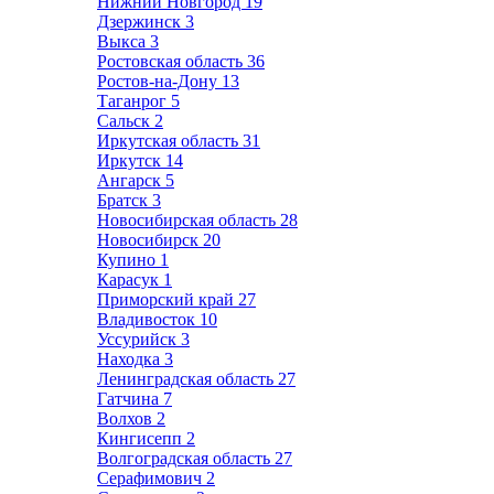
Нижний Новгород
19
Дзержинск
3
Выкса
3
Ростовская область
36
Ростов-на-Дону
13
Таганрог
5
Сальск
2
Иркутская область
31
Иркутск
14
Ангарск
5
Братск
3
Новосибирская область
28
Новосибирск
20
Купино
1
Карасук
1
Приморский край
27
Владивосток
10
Уссурийск
3
Находка
3
Ленинградская область
27
Гатчина
7
Волхов
2
Кингисепп
2
Волгоградская область
27
Серафимович
2