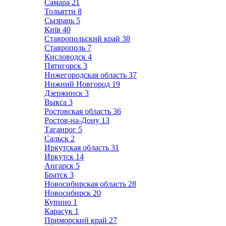
Самара
21
Тольятти
8
Сызрань
5
Київ
40
Ставропольский край
38
Ставрополь
7
Кисловодск
4
Пятигорск
3
Нижегородская область
37
Нижний Новгород
19
Дзержинск
3
Выкса
3
Ростовская область
36
Ростов-на-Дону
13
Таганрог
5
Сальск
2
Иркутская область
31
Иркутск
14
Ангарск
5
Братск
3
Новосибирская область
28
Новосибирск
20
Купино
1
Карасук
1
Приморский край
27