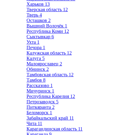
Харьков
13
Тверская область
12
Тверь
4
Осташков
2
Вышний Волочёк
1
Республика Коми
12
Сыктывкар
6
Ухта
1
Печора
1
Калужская область
12
Калуга
5
Малоярославец
2
Обнинск
2
Тамбовская область
12
Тамбов
8
Рассказово
1
Мичуринск
1
Республика Карелия
12
Петрозаводск
5
Питкяранта
2
Беломорск
1
Забайкальский край
11
Чита
11
Карагандинская область
11
Караганда
9