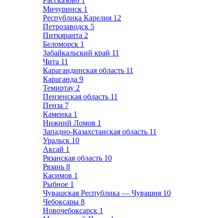
Рассказово
1
Мичуринск
1
Республика Карелия
12
Петрозаводск
5
Питкяранта
2
Беломорск
1
Забайкальский край
11
Чита
11
Карагандинская область
11
Караганда
9
Темиртау
2
Пензенская область
11
Пенза
7
Каменка
1
Нижний Ломов
1
Западно-Казахстанская область
11
Уральск
10
Аксай
1
Рязанская область
10
Рязань
8
Касимов
1
Рыбное
1
Чувашская Республика — Чувашия
10
Чебоксары
8
Новочебоксарск
1