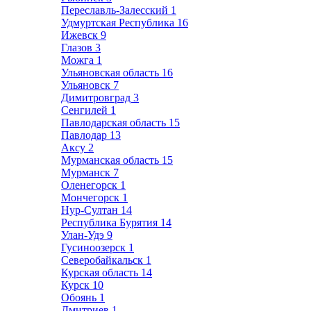
Переславль-Залесский
1
Удмуртская Республика
16
Ижевск
9
Глазов
3
Можга
1
Ульяновская область
16
Ульяновск
7
Димитровград
3
Сенгилей
1
Павлодарская область
15
Павлодар
13
Аксу
2
Мурманская область
15
Мурманск
7
Оленегорск
1
Мончегорск
1
Нур-Султан
14
Республика Бурятия
14
Улан-Удэ
9
Гусиноозерск
1
Северобайкальск
1
Курская область
14
Курск
10
Обоянь
1
Дмитриев
1