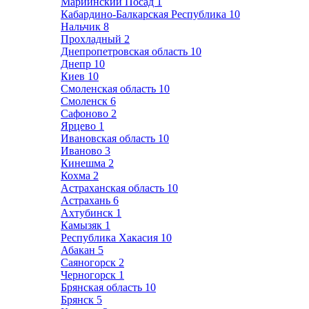
Мариинский Посад
1
Кабардино-Балкарская Республика
10
Нальчик
8
Прохладный
2
Днепропетровская область
10
Днепр
10
Киев
10
Смоленская область
10
Смоленск
6
Сафоново
2
Ярцево
1
Ивановская область
10
Иваново
3
Кинешма
2
Кохма
2
Астраханская область
10
Астрахань
6
Ахтубинск
1
Камызяк
1
Республика Хакасия
10
Абакан
5
Саяногорск
2
Черногорск
1
Брянская область
10
Брянск
5