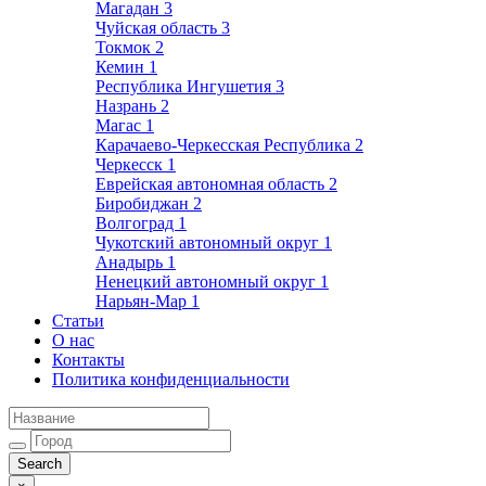
Магадан
3
Чуйская область
3
Токмок
2
Кемин
1
Республика Ингушетия
3
Назрань
2
Магас
1
Карачаево-Черкесская Республика
2
Черкесск
1
Еврейская автономная область
2
Биробиджан
2
Волгоград
1
Чукотский автономный округ
1
Анадырь
1
Ненецкий автономный округ
1
Нарьян-Мар
1
Статьи
О нас
Контакты
Политика конфиденциальности