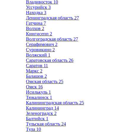
Владивосток
10
Уссурийск
3
Находка
3
Ленинградская область
27
Гатчина
7
Волхов
2
Кингисепп
2
Волгоградская область
27
Серафимович
2
Суровикино
2
Волжский
1
Саратовская область
26
Саратов
11
Маркс
2
Балашов
2
Омская область
25
Омск
16
Исилькуль
1
Тюкалинск
1
Калининградская область
25
Калининград
14
Зеленоградск
2
Балтийск
1
Тульская область
24
Тула
10