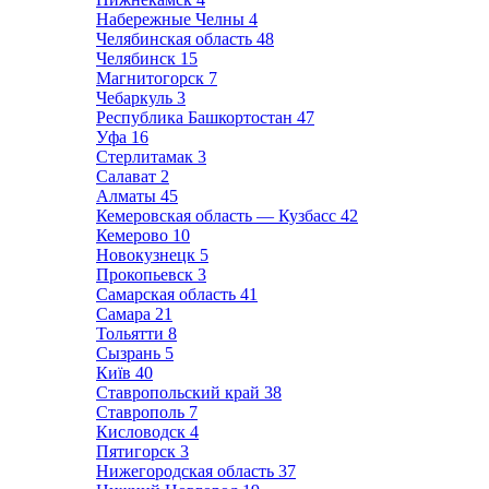
Набережные Челны
4
Челябинская область
48
Челябинск
15
Магнитогорск
7
Чебаркуль
3
Республика Башкортостан
47
Уфа
16
Стерлитамак
3
Салават
2
Алматы
45
Кемеровская область — Кузбасс
42
Кемерово
10
Новокузнецк
5
Прокопьевск
3
Самарская область
41
Самара
21
Тольятти
8
Сызрань
5
Київ
40
Ставропольский край
38
Ставрополь
7
Кисловодск
4
Пятигорск
3
Нижегородская область
37