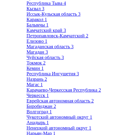
Республика Тыва
4
Кызыл
3
Иссык-Кульская область
3
Каракол
1
Балыкчы
1
Камчатский край
3
Петропавловск-Камчатский
2
Елизово
1
Магаданская область
3
Магадан
3
Чуйская область
3
Токмок
2
Кемин
1
Республика Ингушетия
3
Назрань
2
Магас
1
Карачаево-Черкесская Республика
2
Черкесск
1
Еврейская автономная область
2
Биробиджан
2
Волгоград
1
Чукотский автономный округ
1
Анадырь
1
Ненецкий автономный округ
1
Нарьян-Мар
1