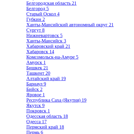
Белгородская область
21
Белгород
5
Старый Оскол
4
Губкин
2
Ханты-Мансийский автономный округ
21
Сургут
8
Нижневартовск
5
Ханты-Мансийск
3
Хабаровский край
21
Хабаровск
14
Комсомольск-на-Амуре
5
Амурск
1
Бишкек
21
Ташкент
20
Алтайский край
19
Барнаул
9
Бийск
2
Яровое
1
Республика Саха (Якутия)
19
Якутск
9
Покровск
1
Одесская область
18
Одесса
17
Пермский край
18
Пермь
6