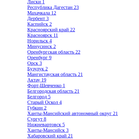
Лиски
1
Республика Дагестан
23
Махачкала
12
Дербент
3
Каспийск
2
Красноярский край
22
Красноярск
11
Норильск
4
Минусинск
2
Оренбургская область
22
Оренбург
9
Орск
3
Бузулук
2
Мангистауская область
21
Актау
19
Форт-Шевченко
1
Белгородская область
21
Белгород
5
Старый Оскол
4
Губкин
2
Ханты-Мансийский автономный округ
21
Сургут
8
Нижневартовск
5
Ханты-Мансийск
3
Хабаровский край
21