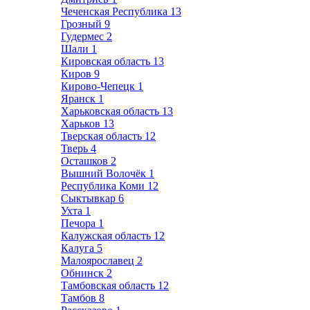
Чеченская Республика
13
Грозный
9
Гудермес
2
Шали
1
Кировская область
13
Киров
9
Кирово-Чепецк
1
Яранск
1
Харьковская область
13
Харьков
13
Тверская область
12
Тверь
4
Осташков
2
Вышний Волочёк
1
Республика Коми
12
Сыктывкар
6
Ухта
1
Печора
1
Калужская область
12
Калуга
5
Малоярославец
2
Обнинск
2
Тамбовская область
12
Тамбов
8