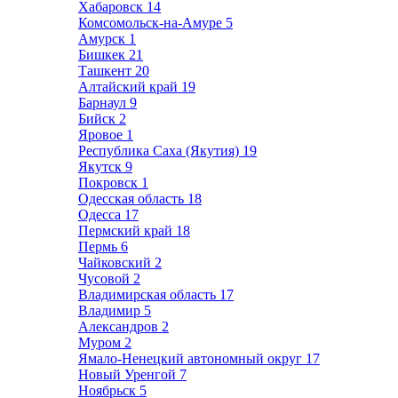
Хабаровск
14
Комсомольск-на-Амуре
5
Амурск
1
Бишкек
21
Ташкент
20
Алтайский край
19
Барнаул
9
Бийск
2
Яровое
1
Республика Саха (Якутия)
19
Якутск
9
Покровск
1
Одесская область
18
Одесса
17
Пермский край
18
Пермь
6
Чайковский
2
Чусовой
2
Владимирская область
17
Владимир
5
Александров
2
Муром
2
Ямало-Ненецкий автономный округ
17
Новый Уренгой
7
Ноябрьск
5