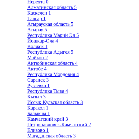
Нерехта
0
Алматинская область
5
Каскелен
1
Талгар
1
Атырауская область
5
Атырау
5
Республика Марий Эл
5
Йошкар-Ола
4
Волжск
1
Республика Адыгея
5
Майкоп
2
Актюбинская область
4
Актобе
4
Республика Мордовия
4
Саранск
3
Рузаевка
1
Республика Тыва
4
Кызыл
3
Иссык-Кульская область
3
Каракол
1
Балыкчы
1
Камчатский край
3
Петропавловск-Камчатский
2
Елизово
1
Магаданская область
3