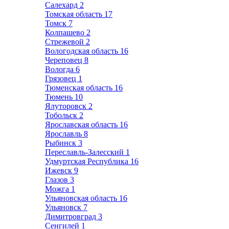
Салехард
2
Томская область
17
Томск
7
Колпашево
2
Стрежевой
2
Вологодская область
16
Череповец
8
Вологда
6
Грязовец
1
Тюменская область
16
Тюмень
10
Ялуторовск
2
Тобольск
2
Ярославская область
16
Ярославль
8
Рыбинск
3
Переславль-Залесский
1
Удмуртская Республика
16
Ижевск
9
Глазов
3
Можга
1
Ульяновская область
16
Ульяновск
7
Димитровград
3
Сенгилей
1