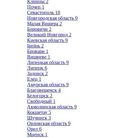
Клинцы
2
Почеп
1
Севастополь
10
Новгородская область
9
Малая Вишера
2
Боровичи
2
Великий Новгород
2
Киевская область
9
Ірпінь
2
Бровари
1
Вишневе
1
Липецкая область
9
Липецк
6
Задонск
2
Елец
1
Амурская область
9
Благовещенск
4
Белогорск
2
Свободный
1
Акмолинская область
9
Кокшетау
5
Щучинск
3
Орловская область
9
Орел
6
Мценск
1