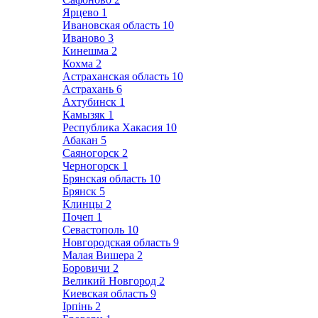
Ярцево
1
Ивановская область
10
Иваново
3
Кинешма
2
Кохма
2
Астраханская область
10
Астрахань
6
Ахтубинск
1
Камызяк
1
Республика Хакасия
10
Абакан
5
Саяногорск
2
Черногорск
1
Брянская область
10
Брянск
5
Клинцы
2
Почеп
1
Севастополь
10
Новгородская область
9
Малая Вишера
2
Боровичи
2
Великий Новгород
2
Киевская область
9
Ірпінь
2