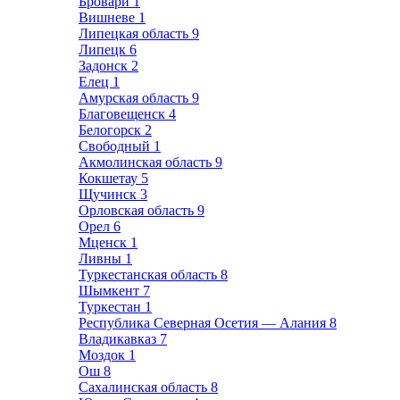
Бровари
1
Вишневе
1
Липецкая область
9
Липецк
6
Задонск
2
Елец
1
Амурская область
9
Благовещенск
4
Белогорск
2
Свободный
1
Акмолинская область
9
Кокшетау
5
Щучинск
3
Орловская область
9
Орел
6
Мценск
1
Ливны
1
Туркестанская область
8
Шымкент
7
Туркестан
1
Республика Северная Осетия — Алания
8
Владикавказ
7
Моздок
1
Ош
8
Сахалинская область
8