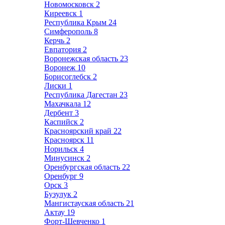
Новомосковск
2
Киреевск
1
Республика Крым
24
Симферополь
8
Керчь
2
Евпатория
2
Воронежская область
23
Воронеж
10
Борисоглебск
2
Лиски
1
Республика Дагестан
23
Махачкала
12
Дербент
3
Каспийск
2
Красноярский край
22
Красноярск
11
Норильск
4
Минусинск
2
Оренбургская область
22
Оренбург
9
Орск
3
Бузулук
2
Мангистауская область
21
Актау
19
Форт-Шевченко
1