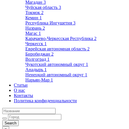
Магадан
3
Чуйская область
3
Токмок
2
Кемин
1
Республика Ингушетия
3
Назрань
2
Магас
1
Карачаево-Черкесская Республика
2
Черкесск
1
Еврейская автономная область
2
Биробиджан
2
Волгоград
1
Чукотский автономный округ
1
Анадырь
1
Ненецкий автономный округ
1
Нарьян-Мар
1
Статьи
О нас
Контакты
Политика конфиденциальности