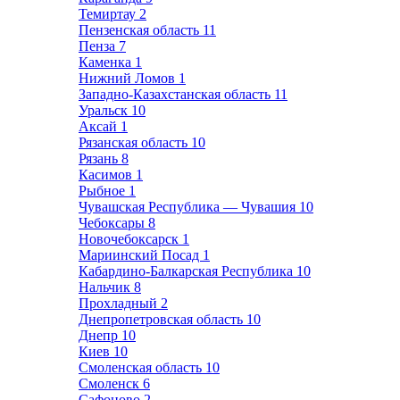
Темиртау
2
Пензенская область
11
Пенза
7
Каменка
1
Нижний Ломов
1
Западно-Казахстанская область
11
Уральск
10
Аксай
1
Рязанская область
10
Рязань
8
Касимов
1
Рыбное
1
Чувашская Республика — Чувашия
10
Чебоксары
8
Новочебоксарск
1
Мариинский Посад
1
Кабардино-Балкарская Республика
10
Нальчик
8
Прохладный
2
Днепропетровская область
10
Днепр
10
Киев
10
Смоленская область
10
Смоленск
6
Сафоново
2