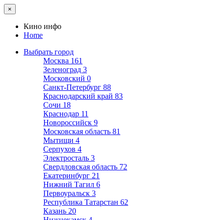
×
Кино инфо
Home
Выбрать город
Москва
161
Зеленоград
3
Московский
0
Санкт-Петербург
88
Краснодарский край
83
Сочи
18
Краснодар
11
Новороссийск
9
Московская область
81
Мытищи
4
Серпухов
4
Электросталь
3
Свердловская область
72
Екатеринбург
21
Нижний Тагил
6
Первоуральск
3
Республика Татарстан
62
Казань
20
Нижнекамск
4