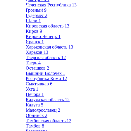
Чеченская Республика
13
Грозный
9
Гудермес
2
Шали
1
Кировская область
13
Киров
9
Кирово-Чепецк
1
Яранск
1
Харьковская область
13
Харьков
13
Тверская область
12
Тверь
4
Осташков
2
Вышний Волочёк
1
Республика Коми
12
Сыктывкар
6
Ухта
1
Печора
1
Калужская область
12
Калуга
5
Малоярославец
2
Обнинск
2
Тамбовская область
12
Тамбов
8