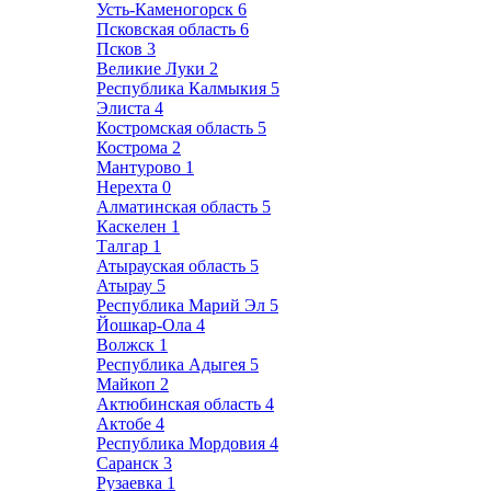
Усть-Каменогорск
6
Псковская область
6
Псков
3
Великие Луки
2
Республика Калмыкия
5
Элиста
4
Костромская область
5
Кострома
2
Мантурово
1
Нерехта
0
Алматинская область
5
Каскелен
1
Талгар
1
Атырауская область
5
Атырау
5
Республика Марий Эл
5
Йошкар-Ола
4
Волжск
1
Республика Адыгея
5
Майкоп
2
Актюбинская область
4
Актобе
4
Республика Мордовия
4
Саранск
3
Рузаевка
1