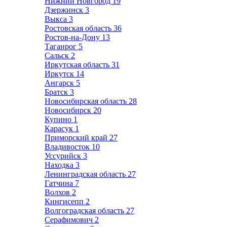
Нижний Новгород
19
Дзержинск
3
Выкса
3
Ростовская область
36
Ростов-на-Дону
13
Таганрог
5
Сальск
2
Иркутская область
31
Иркутск
14
Ангарск
5
Братск
3
Новосибирская область
28
Новосибирск
20
Купино
1
Карасук
1
Приморский край
27
Владивосток
10
Уссурийск
3
Находка
3
Ленинградская область
27
Гатчина
7
Волхов
2
Кингисепп
2
Волгоградская область
27
Серафимович
2