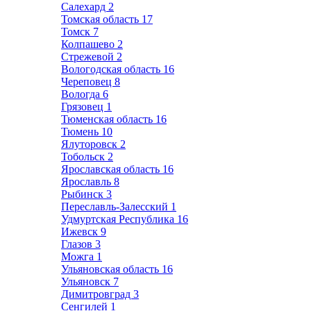
Салехард
2
Томская область
17
Томск
7
Колпашево
2
Стрежевой
2
Вологодская область
16
Череповец
8
Вологда
6
Грязовец
1
Тюменская область
16
Тюмень
10
Ялуторовск
2
Тобольск
2
Ярославская область
16
Ярославль
8
Рыбинск
3
Переславль-Залесский
1
Удмуртская Республика
16
Ижевск
9
Глазов
3
Можга
1
Ульяновская область
16
Ульяновск
7
Димитровград
3
Сенгилей
1