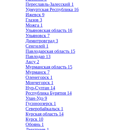
Переславль-Залесский
1
Удмуртская Республика
16
Ижевск
9
Глазов
3
Можга
1
Ульяновская область
16
Ульяновск
7
Димитровград
3
Сенгилей
1
Павлодарская область
15
Павлодар
13
Аксу
2
Мурманская область
15
Мурманск
7
Оленегорск
1
Мончегорск
1
Нур-Султан
14
Республика Бурятия
14
Улан-Удэ
9
Гусиноозерск
1
Северобайкальск
1
Курская область
14
Курск
10
Обоянь
1
Дмитриев
1