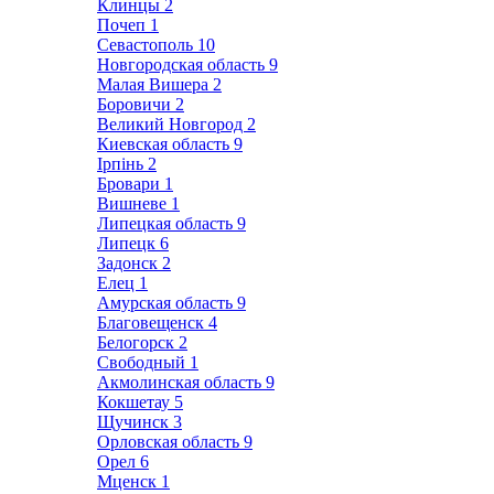
Клинцы
2
Почеп
1
Севастополь
10
Новгородская область
9
Малая Вишера
2
Боровичи
2
Великий Новгород
2
Киевская область
9
Ірпінь
2
Бровари
1
Вишневе
1
Липецкая область
9
Липецк
6
Задонск
2
Елец
1
Амурская область
9
Благовещенск
4
Белогорск
2
Свободный
1
Акмолинская область
9
Кокшетау
5
Щучинск
3
Орловская область
9
Орел
6
Мценск
1