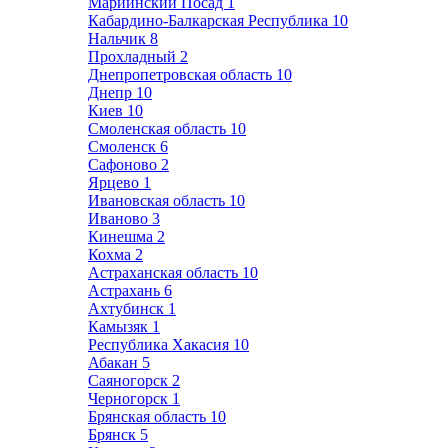
Мариинский Посад
1
Кабардино-Балкарская Республика
10
Нальчик
8
Прохладный
2
Днепропетровская область
10
Днепр
10
Киев
10
Смоленская область
10
Смоленск
6
Сафоново
2
Ярцево
1
Ивановская область
10
Иваново
3
Кинешма
2
Кохма
2
Астраханская область
10
Астрахань
6
Ахтубинск
1
Камызяк
1
Республика Хакасия
10
Абакан
5
Саяногорск
2
Черногорск
1
Брянская область
10
Брянск
5