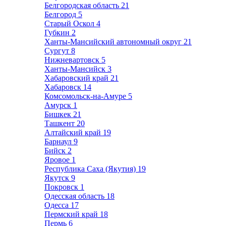
Белгородская область
21
Белгород
5
Старый Оскол
4
Губкин
2
Ханты-Мансийский автономный округ
21
Сургут
8
Нижневартовск
5
Ханты-Мансийск
3
Хабаровский край
21
Хабаровск
14
Комсомольск-на-Амуре
5
Амурск
1
Бишкек
21
Ташкент
20
Алтайский край
19
Барнаул
9
Бийск
2
Яровое
1
Республика Саха (Якутия)
19
Якутск
9
Покровск
1
Одесская область
18
Одесса
17
Пермский край
18
Пермь
6