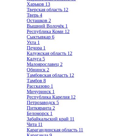
Харьков
13
Тверская область
12
Тверь
4
Осташков
2
Вышний Волочёк
1
Республика Коми
12
Сыктывкар
6
Ухта
1
Печора
1
Калужская область
12
Калуга
5
Малоярославец
2
Обнинск
2
Тамбовская область
12
Тамбов
8
Рассказово
1
Мичуринск
1
Республика Карелия
12
Петрозаводск
5
Питкяранта
2
Беломорск
1
Забайкальский край
11
Чита
11
Карагандинская область
11
Караганда
9