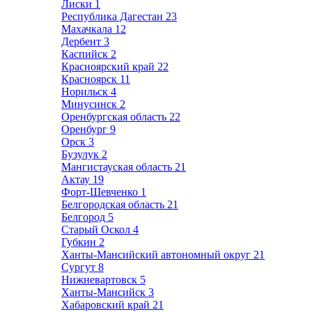
Лиски
1
Республика Дагестан
23
Махачкала
12
Дербент
3
Каспийск
2
Красноярский край
22
Красноярск
11
Норильск
4
Минусинск
2
Оренбургская область
22
Оренбург
9
Орск
3
Бузулук
2
Мангистауская область
21
Актау
19
Форт-Шевченко
1
Белгородская область
21
Белгород
5
Старый Оскол
4
Губкин
2
Ханты-Мансийский автономный округ
21
Сургут
8
Нижневартовск
5
Ханты-Мансийск
3
Хабаровский край
21