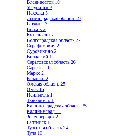
Владивосток
10
Уссурийск
3
Находка
3
Ленинградская область
27
Гатчина
7
Волхов
2
Кингисепп
2
Волгоградская область
27
Серафимович
2
Суровикино
2
Волжский
1
Саратовская область
26
Саратов
11
Маркс
2
Балашов
2
Омская область
25
Омск
16
Исилькуль
1
Тюкалинск
1
Калининградская область
25
Калининград
14
Зеленоградск
2
Балтийск
1
Тульская область
24
Тула
10