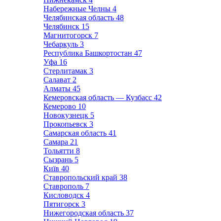
Набережные Челны
4
Челябинская область
48
Челябинск
15
Магнитогорск
7
Чебаркуль
3
Республика Башкортостан
47
Уфа
16
Стерлитамак
3
Салават
2
Алматы
45
Кемеровская область — Кузбасс
42
Кемерово
10
Новокузнецк
5
Прокопьевск
3
Самарская область
41
Самара
21
Тольятти
8
Сызрань
5
Київ
40
Ставропольский край
38
Ставрополь
7
Кисловодск
4
Пятигорск
3
Нижегородская область
37