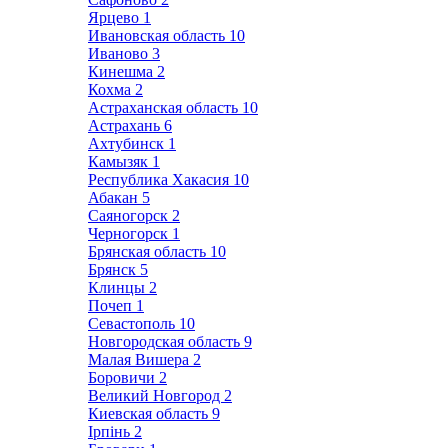
Ярцево
1
Ивановская область
10
Иваново
3
Кинешма
2
Кохма
2
Астраханская область
10
Астрахань
6
Ахтубинск
1
Камызяк
1
Республика Хакасия
10
Абакан
5
Саяногорск
2
Черногорск
1
Брянская область
10
Брянск
5
Клинцы
2
Почеп
1
Севастополь
10
Новгородская область
9
Малая Вишера
2
Боровичи
2
Великий Новгород
2
Киевская область
9
Ірпінь
2