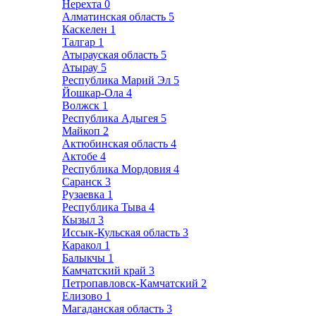
Нерехта
0
Алматинская область
5
Каскелен
1
Талгар
1
Атырауская область
5
Атырау
5
Республика Марий Эл
5
Йошкар-Ола
4
Волжск
1
Республика Адыгея
5
Майкоп
2
Актюбинская область
4
Актобе
4
Республика Мордовия
4
Саранск
3
Рузаевка
1
Республика Тыва
4
Кызыл
3
Иссык-Кульская область
3
Каракол
1
Балыкчы
1
Камчатский край
3
Петропавловск-Камчатский
2
Елизово
1
Магаданская область
3