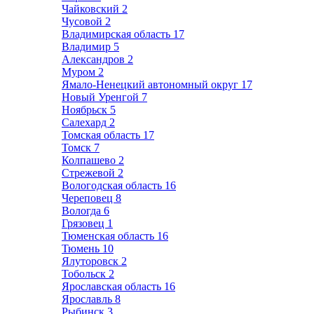
Чайковский
2
Чусовой
2
Владимирская область
17
Владимир
5
Александров
2
Муром
2
Ямало-Ненецкий автономный округ
17
Новый Уренгой
7
Ноябрьск
5
Салехард
2
Томская область
17
Томск
7
Колпашево
2
Стрежевой
2
Вологодская область
16
Череповец
8
Вологда
6
Грязовец
1
Тюменская область
16
Тюмень
10
Ялуторовск
2
Тобольск
2
Ярославская область
16
Ярославль
8
Рыбинск
3