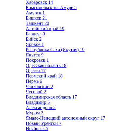
Хабаровск
14
Комсомольск-на-Амуре
5
Амурск
1
Бишкек
21
Ташкент
20
Алтайский край
19
Барнаул
9
Бийск
2
Яровое
1
Республика Саха (Якутия)
19
Якутск
9
Покровск
1
Одесская область
18
Одесса
17
Пермский край
18
Пермь
6
Чайковский
2
Чусовой
2
Владимирская область
17
Владимир
5
Александров
2
Муром
2
Ямало-Ненецкий автономный округ
17
Новый Уренгой
7
Ноябрьск
5