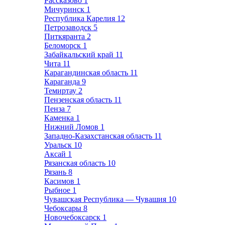
Рассказово
1
Мичуринск
1
Республика Карелия
12
Петрозаводск
5
Питкяранта
2
Беломорск
1
Забайкальский край
11
Чита
11
Карагандинская область
11
Караганда
9
Темиртау
2
Пензенская область
11
Пенза
7
Каменка
1
Нижний Ломов
1
Западно-Казахстанская область
11
Уральск
10
Аксай
1
Рязанская область
10
Рязань
8
Касимов
1
Рыбное
1
Чувашская Республика — Чувашия
10
Чебоксары
8
Новочебоксарск
1