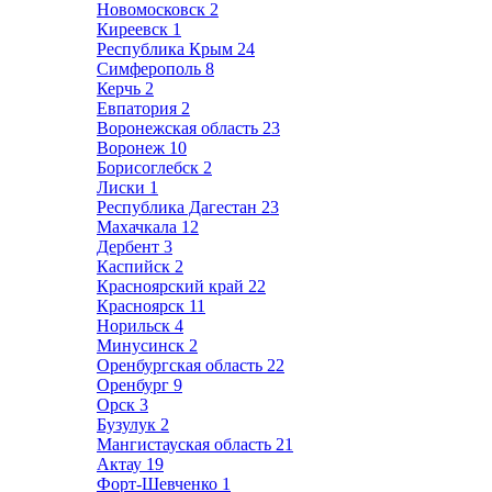
Новомосковск
2
Киреевск
1
Республика Крым
24
Симферополь
8
Керчь
2
Евпатория
2
Воронежская область
23
Воронеж
10
Борисоглебск
2
Лиски
1
Республика Дагестан
23
Махачкала
12
Дербент
3
Каспийск
2
Красноярский край
22
Красноярск
11
Норильск
4
Минусинск
2
Оренбургская область
22
Оренбург
9
Орск
3
Бузулук
2
Мангистауская область
21
Актау
19
Форт-Шевченко
1