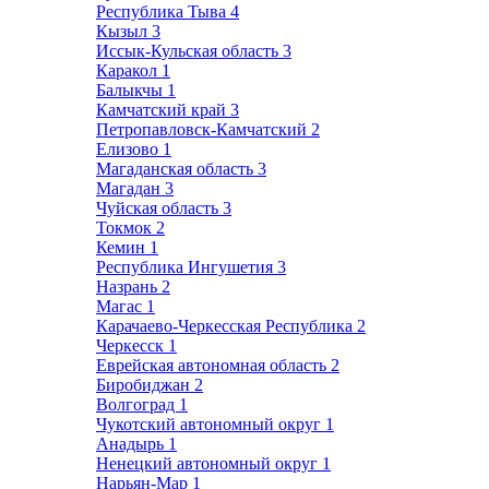
Республика Тыва
4
Кызыл
3
Иссык-Кульская область
3
Каракол
1
Балыкчы
1
Камчатский край
3
Петропавловск-Камчатский
2
Елизово
1
Магаданская область
3
Магадан
3
Чуйская область
3
Токмок
2
Кемин
1
Республика Ингушетия
3
Назрань
2
Магас
1
Карачаево-Черкесская Республика
2
Черкесск
1
Еврейская автономная область
2
Биробиджан
2
Волгоград
1
Чукотский автономный округ
1
Анадырь
1
Ненецкий автономный округ
1
Нарьян-Мар
1