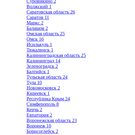
Суровикино
2
Волжский
1
Саратовская область
26
Саратов
11
Маркс
2
Балашов
2
Омская область
25
Омск
16
Исилькуль
1
Тюкалинск
1
Калининградская область
25
Калининград
14
Зеленоградск
2
Балтийск
1
Тульская область
24
Тула
10
Новомосковск
2
Киреевск
1
Республика Крым
24
Симферополь
8
Керчь
2
Евпатория
2
Воронежская область
23
Воронеж
10
Борисоглебск
2