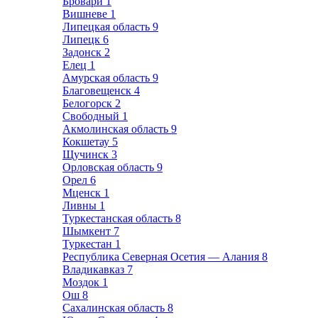
Бровари
1
Вишневе
1
Липецкая область
9
Липецк
6
Задонск
2
Елец
1
Амурская область
9
Благовещенск
4
Белогорск
2
Свободный
1
Акмолинская область
9
Кокшетау
5
Щучинск
3
Орловская область
9
Орел
6
Мценск
1
Ливны
1
Туркестанская область
8
Шымкент
7
Туркестан
1
Республика Северная Осетия — Алания
8
Владикавказ
7
Моздок
1
Ош
8
Сахалинская область
8