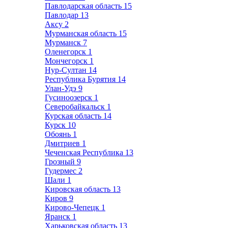
Павлодарская область
15
Павлодар
13
Аксу
2
Мурманская область
15
Мурманск
7
Оленегорск
1
Мончегорск
1
Нур-Султан
14
Республика Бурятия
14
Улан-Удэ
9
Гусиноозерск
1
Северобайкальск
1
Курская область
14
Курск
10
Обоянь
1
Дмитриев
1
Чеченская Республика
13
Грозный
9
Гудермес
2
Шали
1
Кировская область
13
Киров
9
Кирово-Чепецк
1
Яранск
1
Харьковская область
13