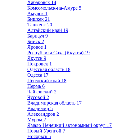
Хабаровск
14
Комсомольск-на-Амуре
5
Амурск
1
Бишкек
21
Ташкент
20
Алтайский край
19
Барнаул
9
Бийск
2
Яровое
1
Республика Саха (Якутия)
19
Якутск
9
Покровск
1
Одесская область
18
Одесса
17
Пермский край
18
Пермь
6
Чайковский
2
Чусовой
2
Владимирская область
17
Владимир
5
Александров
2
Муром
2
Ямало-Ненецкий автономный округ
17
Новый Уренгой
7
Ноябрьск
5