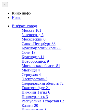
×
Кино инфо
Home
Выбрать город
Москва
161
Зеленоград
3
Московский
0
Санкт-Петербург
88
Краснодарский край
83
Сочи
18
Краснодар
11
Новороссийск
9
Московская область
81
Мытищи
4
Серпухов
4
Электросталь
3
Свердловская область
72
Екатеринбург
21
Нижний Тагил
6
Первоуральск
3
Республика Татарстан
62
Казань
20
Нижнекамск
4