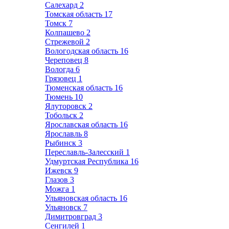
Салехард
2
Томская область
17
Томск
7
Колпашево
2
Стрежевой
2
Вологодская область
16
Череповец
8
Вологда
6
Грязовец
1
Тюменская область
16
Тюмень
10
Ялуторовск
2
Тобольск
2
Ярославская область
16
Ярославль
8
Рыбинск
3
Переславль-Залесский
1
Удмуртская Республика
16
Ижевск
9
Глазов
3
Можга
1
Ульяновская область
16
Ульяновск
7
Димитровград
3
Сенгилей
1