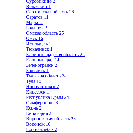
Суровикино
2
Волжский
1
Саратовская область
26
Саратов
11
Маркс
2
Балашов
2
Омская область
25
Омск
16
Исилькуль
1
Тюкалинск
1
Калининградская область
25
Калининград
14
Зеленоградск
2
Балтийск
1
Тульская область
24
Тула
10
Новомосковск
2
Киреевск
1
Республика Крым
24
Симферополь
8
Керчь
2
Евпатория
2
Воронежская область
23
Воронеж
10
Борисоглебск
2