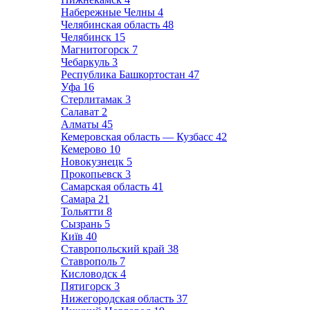
Набережные Челны
4
Челябинская область
48
Челябинск
15
Магнитогорск
7
Чебаркуль
3
Республика Башкортостан
47
Уфа
16
Стерлитамак
3
Салават
2
Алматы
45
Кемеровская область — Кузбасс
42
Кемерово
10
Новокузнецк
5
Прокопьевск
3
Самарская область
41
Самара
21
Тольятти
8
Сызрань
5
Київ
40
Ставропольский край
38
Ставрополь
7
Кисловодск
4
Пятигорск
3
Нижегородская область
37