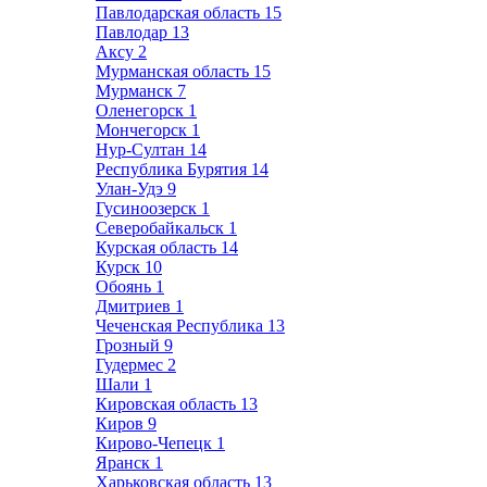
Павлодарская область
15
Павлодар
13
Аксу
2
Мурманская область
15
Мурманск
7
Оленегорск
1
Мончегорск
1
Нур-Султан
14
Республика Бурятия
14
Улан-Удэ
9
Гусиноозерск
1
Северобайкальск
1
Курская область
14
Курск
10
Обоянь
1
Дмитриев
1
Чеченская Республика
13
Грозный
9
Гудермес
2
Шали
1
Кировская область
13
Киров
9
Кирово-Чепецк
1
Яранск
1
Харьковская область
13