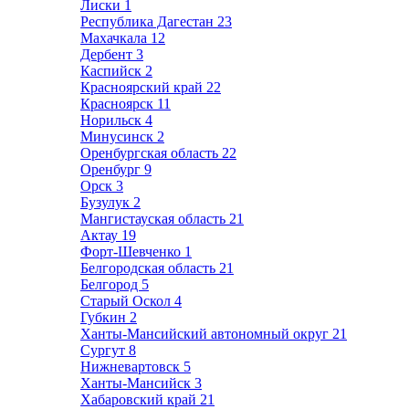
Лиски
1
Республика Дагестан
23
Махачкала
12
Дербент
3
Каспийск
2
Красноярский край
22
Красноярск
11
Норильск
4
Минусинск
2
Оренбургская область
22
Оренбург
9
Орск
3
Бузулук
2
Мангистауская область
21
Актау
19
Форт-Шевченко
1
Белгородская область
21
Белгород
5
Старый Оскол
4
Губкин
2
Ханты-Мансийский автономный округ
21
Сургут
8
Нижневартовск
5
Ханты-Мансийск
3
Хабаровский край
21