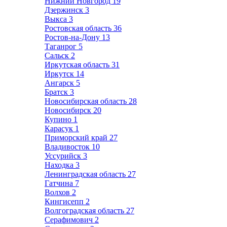
Нижний Новгород
19
Дзержинск
3
Выкса
3
Ростовская область
36
Ростов-на-Дону
13
Таганрог
5
Сальск
2
Иркутская область
31
Иркутск
14
Ангарск
5
Братск
3
Новосибирская область
28
Новосибирск
20
Купино
1
Карасук
1
Приморский край
27
Владивосток
10
Уссурийск
3
Находка
3
Ленинградская область
27
Гатчина
7
Волхов
2
Кингисепп
2
Волгоградская область
27
Серафимович
2