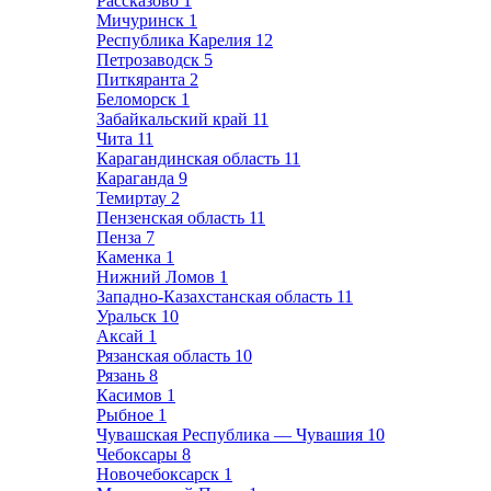
Рассказово
1
Мичуринск
1
Республика Карелия
12
Петрозаводск
5
Питкяранта
2
Беломорск
1
Забайкальский край
11
Чита
11
Карагандинская область
11
Караганда
9
Темиртау
2
Пензенская область
11
Пенза
7
Каменка
1
Нижний Ломов
1
Западно-Казахстанская область
11
Уральск
10
Аксай
1
Рязанская область
10
Рязань
8
Касимов
1
Рыбное
1
Чувашская Республика — Чувашия
10
Чебоксары
8
Новочебоксарск
1