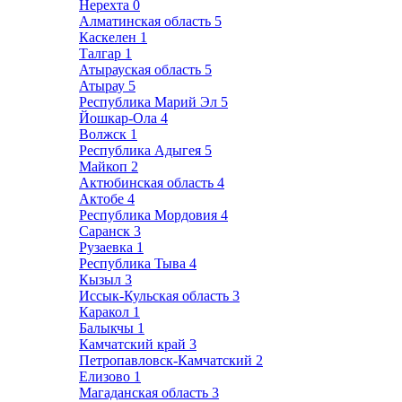
Нерехта
0
Алматинская область
5
Каскелен
1
Талгар
1
Атырауская область
5
Атырау
5
Республика Марий Эл
5
Йошкар-Ола
4
Волжск
1
Республика Адыгея
5
Майкоп
2
Актюбинская область
4
Актобе
4
Республика Мордовия
4
Саранск
3
Рузаевка
1
Республика Тыва
4
Кызыл
3
Иссык-Кульская область
3
Каракол
1
Балыкчы
1
Камчатский край
3
Петропавловск-Камчатский
2
Елизово
1
Магаданская область
3