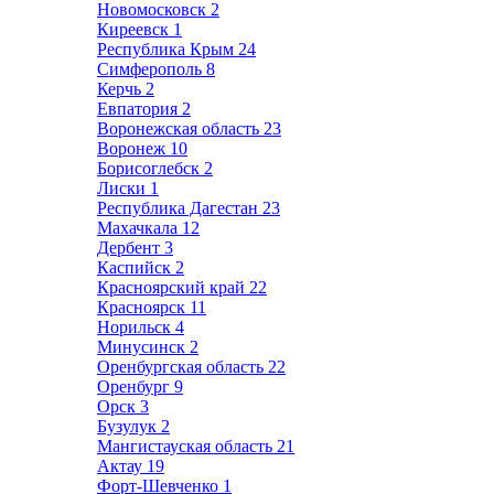
Новомосковск
2
Киреевск
1
Республика Крым
24
Симферополь
8
Керчь
2
Евпатория
2
Воронежская область
23
Воронеж
10
Борисоглебск
2
Лиски
1
Республика Дагестан
23
Махачкала
12
Дербент
3
Каспийск
2
Красноярский край
22
Красноярск
11
Норильск
4
Минусинск
2
Оренбургская область
22
Оренбург
9
Орск
3
Бузулук
2
Мангистауская область
21
Актау
19
Форт-Шевченко
1