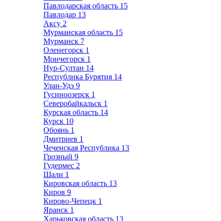
Павлодарская область
15
Павлодар
13
Аксу
2
Мурманская область
15
Мурманск
7
Оленегорск
1
Мончегорск
1
Нур-Султан
14
Республика Бурятия
14
Улан-Удэ
9
Гусиноозерск
1
Северобайкальск
1
Курская область
14
Курск
10
Обоянь
1
Дмитриев
1
Чеченская Республика
13
Грозный
9
Гудермес
2
Шали
1
Кировская область
13
Киров
9
Кирово-Чепецк
1
Яранск
1
Харьковская область
13