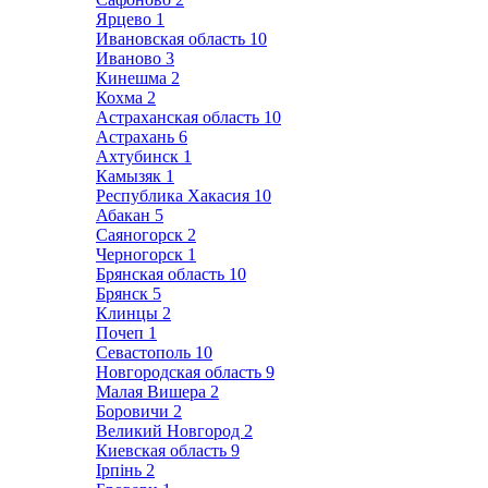
Ярцево
1
Ивановская область
10
Иваново
3
Кинешма
2
Кохма
2
Астраханская область
10
Астрахань
6
Ахтубинск
1
Камызяк
1
Республика Хакасия
10
Абакан
5
Саяногорск
2
Черногорск
1
Брянская область
10
Брянск
5
Клинцы
2
Почеп
1
Севастополь
10
Новгородская область
9
Малая Вишера
2
Боровичи
2
Великий Новгород
2
Киевская область
9
Ірпінь
2