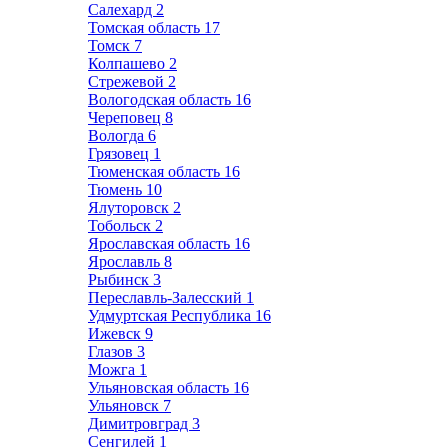
Салехард
2
Томская область
17
Томск
7
Колпашево
2
Стрежевой
2
Вологодская область
16
Череповец
8
Вологда
6
Грязовец
1
Тюменская область
16
Тюмень
10
Ялуторовск
2
Тобольск
2
Ярославская область
16
Ярославль
8
Рыбинск
3
Переславль-Залесский
1
Удмуртская Республика
16
Ижевск
9
Глазов
3
Можга
1
Ульяновская область
16
Ульяновск
7
Димитровград
3
Сенгилей
1