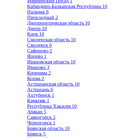
Мариинский Посад
1
Кабардино-Балкарская Республика
10
Нальчик
8
Прохладный
2
Днепропетровская область
10
Днепр
10
Киев
10
Смоленская область
10
Смоленск
6
Сафоново
2
Ярцево
1
Ивановская область
10
Иваново
3
Кинешма
2
Кохма
2
Астраханская область
10
Астрахань
6
Ахтубинск
1
Камызяк
1
Республика Хакасия
10
Абакан
5
Саяногорск
2
Черногорск
1
Брянская область
10
Брянск
5