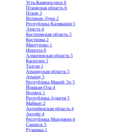
Усть-Каменогорск
6
Псковская область
6
Псков
3
Великие Луки
2
Республика Калмыкия
5
Элиста
4
Костромская область
5
Кострома
2
Мантурово
1
Нерехта
0
Алматинская область
5
Каскелен
1
Талгар
1
Атырауская область
5
Атырау
5
Республика Марий Эл
5
Йошкар-Ола
4
Волжск
1
Республика Адыгея
5
Майкоп
2
Актюбинская область
4
Актобе
4
Республика Мордовия
4
Саранск
3
Рузаевка
1