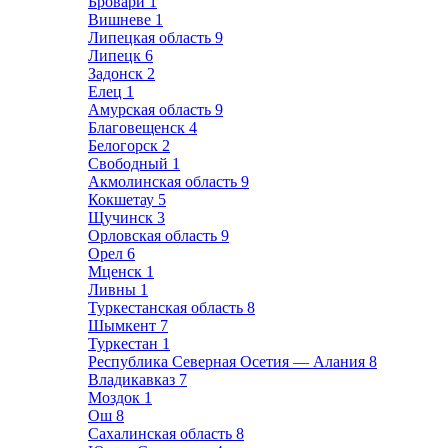
Бровари
1
Вишневе
1
Липецкая область
9
Липецк
6
Задонск
2
Елец
1
Амурская область
9
Благовещенск
4
Белогорск
2
Свободный
1
Акмолинская область
9
Кокшетау
5
Щучинск
3
Орловская область
9
Орел
6
Мценск
1
Ливны
1
Туркестанская область
8
Шымкент
7
Туркестан
1
Республика Северная Осетия — Алания
8
Владикавказ
7
Моздок
1
Ош
8
Сахалинская область
8