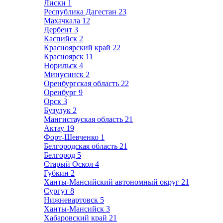
Лиски
1
Республика Дагестан
23
Махачкала
12
Дербент
3
Каспийск
2
Красноярский край
22
Красноярск
11
Норильск
4
Минусинск
2
Оренбургская область
22
Оренбург
9
Орск
3
Бузулук
2
Мангистауская область
21
Актау
19
Форт-Шевченко
1
Белгородская область
21
Белгород
5
Старый Оскол
4
Губкин
2
Ханты-Мансийский автономный округ
21
Сургут
8
Нижневартовск
5
Ханты-Мансийск
3
Хабаровский край
21