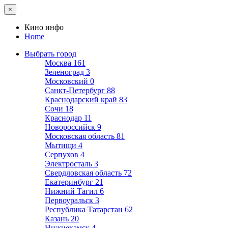
×
Кино инфо
Home
Выбрать город
Москва
161
Зеленоград
3
Московский
0
Санкт-Петербург
88
Краснодарский край
83
Сочи
18
Краснодар
11
Новороссийск
9
Московская область
81
Мытищи
4
Серпухов
4
Электросталь
3
Свердловская область
72
Екатеринбург
21
Нижний Тагил
6
Первоуральск
3
Республика Татарстан
62
Казань
20
Нижнекамск
4