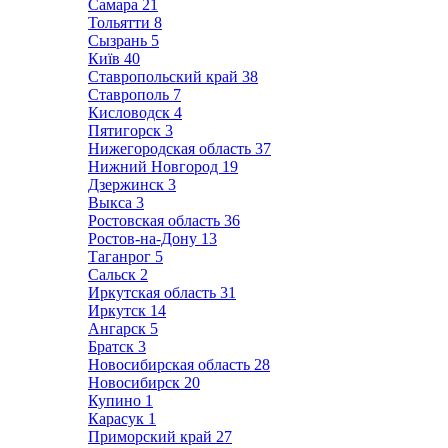
Самара
21
Тольятти
8
Сызрань
5
Київ
40
Ставропольский край
38
Ставрополь
7
Кисловодск
4
Пятигорск
3
Нижегородская область
37
Нижний Новгород
19
Дзержинск
3
Выкса
3
Ростовская область
36
Ростов-на-Дону
13
Таганрог
5
Сальск
2
Иркутская область
31
Иркутск
14
Ангарск
5
Братск
3
Новосибирская область
28
Новосибирск
20
Купино
1
Карасук
1
Приморский край
27