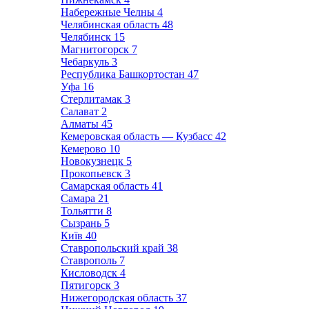
Набережные Челны
4
Челябинская область
48
Челябинск
15
Магнитогорск
7
Чебаркуль
3
Республика Башкортостан
47
Уфа
16
Стерлитамак
3
Салават
2
Алматы
45
Кемеровская область — Кузбасс
42
Кемерово
10
Новокузнецк
5
Прокопьевск
3
Самарская область
41
Самара
21
Тольятти
8
Сызрань
5
Київ
40
Ставропольский край
38
Ставрополь
7
Кисловодск
4
Пятигорск
3
Нижегородская область
37