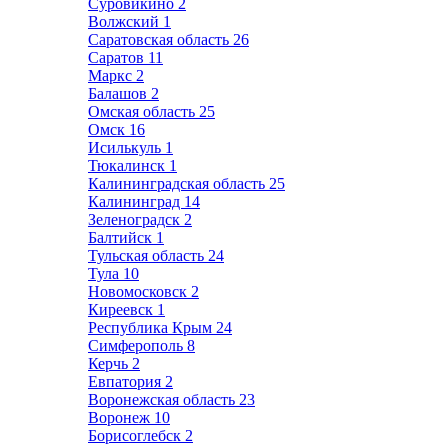
Суровикино
2
Волжский
1
Саратовская область
26
Саратов
11
Маркс
2
Балашов
2
Омская область
25
Омск
16
Исилькуль
1
Тюкалинск
1
Калининградская область
25
Калининград
14
Зеленоградск
2
Балтийск
1
Тульская область
24
Тула
10
Новомосковск
2
Киреевск
1
Республика Крым
24
Симферополь
8
Керчь
2
Евпатория
2
Воронежская область
23
Воронеж
10
Борисоглебск
2