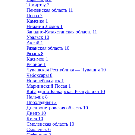
Темиртау
2
Пензенская область
11
Пенза
7
Каменка
1
Нижний Ломов
1
Западно-Казахстанская область
11
Уральск
10
Аксай
1
Рязанская область
10
Рязань
8
Касимов
1
Рыбное
1
Чувашская Республика — Чувашия
10
Чебоксары
8
Новочебоксарск
1
Мариинский Посад
1
Кабардино-Балкарская Республика
10
Нальчик
8
Прохладный
2
Днепропетровская область
10
Днепр
10
Киев
10
Смоленская область
10
Смоленск
6
Сафоново
2