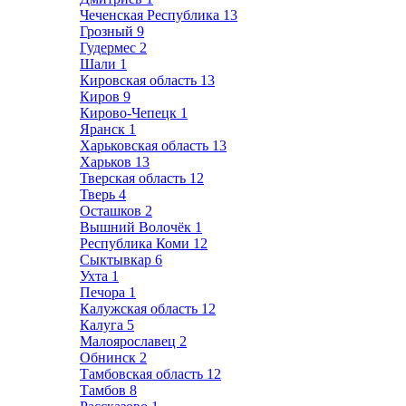
Чеченская Республика
13
Грозный
9
Гудермес
2
Шали
1
Кировская область
13
Киров
9
Кирово-Чепецк
1
Яранск
1
Харьковская область
13
Харьков
13
Тверская область
12
Тверь
4
Осташков
2
Вышний Волочёк
1
Республика Коми
12
Сыктывкар
6
Ухта
1
Печора
1
Калужская область
12
Калуга
5
Малоярославец
2
Обнинск
2
Тамбовская область
12
Тамбов
8