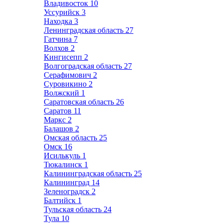
Владивосток
10
Уссурийск
3
Находка
3
Ленинградская область
27
Гатчина
7
Волхов
2
Кингисепп
2
Волгоградская область
27
Серафимович
2
Суровикино
2
Волжский
1
Саратовская область
26
Саратов
11
Маркс
2
Балашов
2
Омская область
25
Омск
16
Исилькуль
1
Тюкалинск
1
Калининградская область
25
Калининград
14
Зеленоградск
2
Балтийск
1
Тульская область
24
Тула
10