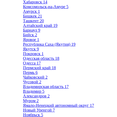
Хабаровск
14
Комсомольск-на-Амуре
5
Амурск
1
Бишкек
21
Ташкент
20
Алтайский край
19
Барнаул
9
Бийск
2
Яровое
1
Республика Саха (Якутия)
19
Якутск
9
Покровск
1
Одесская область
18
Одесса
17
Пермский край
18
Пермь
6
Чайковский
2
Чусовой
2
Владимирская область
17
Владимир
5
Александров
2
Муром
2
Ямало-Ненецкий автономный округ
17
Новый Уренгой
7
Ноябрьск
5