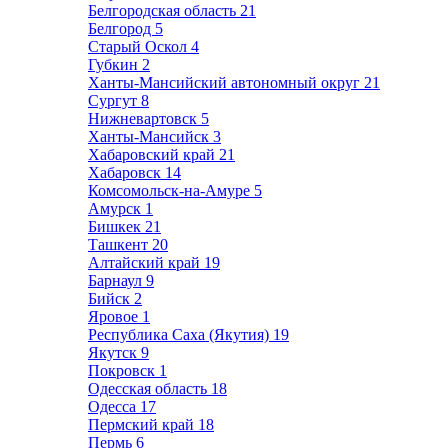
Белгородская область
21
Белгород
5
Старый Оскол
4
Губкин
2
Ханты-Мансийский автономный округ
21
Сургут
8
Нижневартовск
5
Ханты-Мансийск
3
Хабаровский край
21
Хабаровск
14
Комсомольск-на-Амуре
5
Амурск
1
Бишкек
21
Ташкент
20
Алтайский край
19
Барнаул
9
Бийск
2
Яровое
1
Республика Саха (Якутия)
19
Якутск
9
Покровск
1
Одесская область
18
Одесса
17
Пермский край
18
Пермь
6