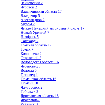
Чайковский
2
Чусовой
2
Владимирская область
17
Владимир
5
Александров
2
Муром
2
Ямало-Ненецкий автономный округ
17
Новый Уренгой
7
Ноябрьск
5
Салехард
2
Томская область
17
Томск
7
Колпашево
2
Стрежевой
2
Вологодская область
16
Череповец
8
Вологда
6
Грязовец
1
Тюменская область
16
Тюмень
10
Ялуторовск
2
Тобольск
2
Ярославская область
16
Ярославль
8
Рыбинск
3