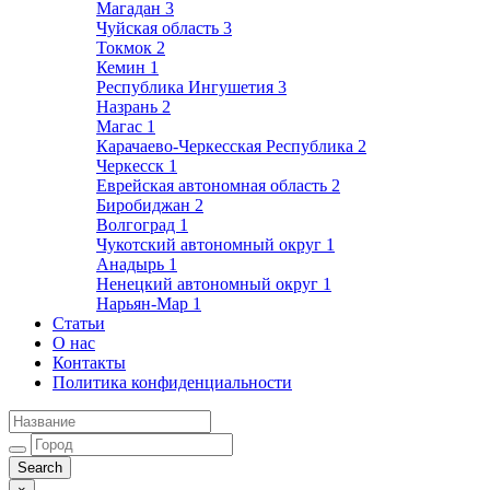
Магадан
3
Чуйская область
3
Токмок
2
Кемин
1
Республика Ингушетия
3
Назрань
2
Магас
1
Карачаево-Черкесская Республика
2
Черкесск
1
Еврейская автономная область
2
Биробиджан
2
Волгоград
1
Чукотский автономный округ
1
Анадырь
1
Ненецкий автономный округ
1
Нарьян-Мар
1
Статьи
О нас
Контакты
Политика конфиденциальности