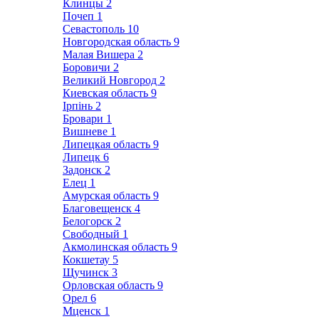
Клинцы
2
Почеп
1
Севастополь
10
Новгородская область
9
Малая Вишера
2
Боровичи
2
Великий Новгород
2
Киевская область
9
Ірпінь
2
Бровари
1
Вишневе
1
Липецкая область
9
Липецк
6
Задонск
2
Елец
1
Амурская область
9
Благовещенск
4
Белогорск
2
Свободный
1
Акмолинская область
9
Кокшетау
5
Щучинск
3
Орловская область
9
Орел
6
Мценск
1