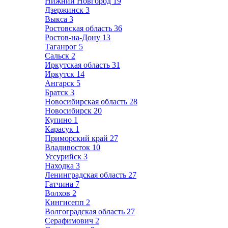
Нижний Новгород
19
Дзержинск
3
Выкса
3
Ростовская область
36
Ростов-на-Дону
13
Таганрог
5
Сальск
2
Иркутская область
31
Иркутск
14
Ангарск
5
Братск
3
Новосибирская область
28
Новосибирск
20
Купино
1
Карасук
1
Приморский край
27
Владивосток
10
Уссурийск
3
Находка
3
Ленинградская область
27
Гатчина
7
Волхов
2
Кингисепп
2
Волгоградская область
27
Серафимович
2