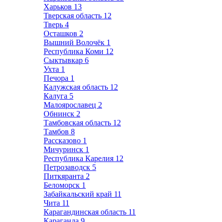
Харьков
13
Тверская область
12
Тверь
4
Осташков
2
Вышний Волочёк
1
Республика Коми
12
Сыктывкар
6
Ухта
1
Печора
1
Калужская область
12
Калуга
5
Малоярославец
2
Обнинск
2
Тамбовская область
12
Тамбов
8
Рассказово
1
Мичуринск
1
Республика Карелия
12
Петрозаводск
5
Питкяранта
2
Беломорск
1
Забайкальский край
11
Чита
11
Карагандинская область
11
Караганда
9