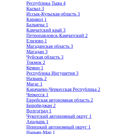
Республика Тыва
4
Кызыл
3
Иссык-Кульская область
3
Каракол
1
Балыкчы
1
Камчатский край
3
Петропавловск-Камчатский
2
Елизово
1
Магаданская область
3
Магадан
3
Чуйская область
3
Токмок
2
Кемин
1
Республика Ингушетия
3
Назрань
2
Магас
1
Карачаево-Черкесская Республика
2
Черкесск
1
Еврейская автономная область
2
Биробиджан
2
Волгоград
1
Чукотский автономный округ
1
Анадырь
1
Ненецкий автономный округ
1
Нарьян-Мар
1