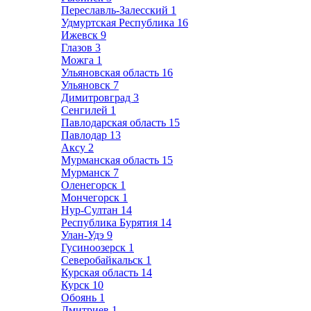
Переславль-Залесский
1
Удмуртская Республика
16
Ижевск
9
Глазов
3
Можга
1
Ульяновская область
16
Ульяновск
7
Димитровград
3
Сенгилей
1
Павлодарская область
15
Павлодар
13
Аксу
2
Мурманская область
15
Мурманск
7
Оленегорск
1
Мончегорск
1
Нур-Султан
14
Республика Бурятия
14
Улан-Удэ
9
Гусиноозерск
1
Северобайкальск
1
Курская область
14
Курск
10
Обоянь
1
Дмитриев
1