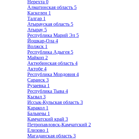
Нерехта
0
Алматинская область
5
Каскелен
1
Талгар
1
Атырауская область
5
Атырау
5
Республика Марий Эл
5
Йошкар-Ола
4
Волжск
1
Республика Адыгея
5
Майкоп
2
Актюбинская область
4
Актобе
4
Республика Мордовия
4
Саранск
3
Рузаевка
1
Республика Тыва
4
Кызыл
3
Иссык-Кульская область
3
Каракол
1
Балыкчы
1
Камчатский край
3
Петропавловск-Камчатский
2
Елизово
1
Магаданская область
3