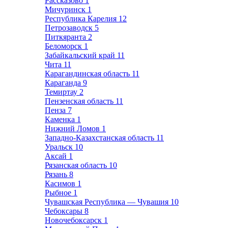
Рассказово
1
Мичуринск
1
Республика Карелия
12
Петрозаводск
5
Питкяранта
2
Беломорск
1
Забайкальский край
11
Чита
11
Карагандинская область
11
Караганда
9
Темиртау
2
Пензенская область
11
Пенза
7
Каменка
1
Нижний Ломов
1
Западно-Казахстанская область
11
Уральск
10
Аксай
1
Рязанская область
10
Рязань
8
Касимов
1
Рыбное
1
Чувашская Республика — Чувашия
10
Чебоксары
8
Новочебоксарск
1