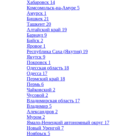
Хабаровск
14
Комсомольск-на-Амуре
5
Амурск
1
Бишкек
21
Ташкент
20
Алтайский край
19
Барнаул
9
Бийск
2
Яровое
1
Республика Саха (Якутия)
19
Якутск
9
Покровск
1
Одесская область
18
Одесса
17
Пермский край
18
Пермь
6
Чайковский
2
Чусовой
2
Владимирская область
17
Владимир
5
Александров
2
Муром
2
Ямало-Ненецкий автономный округ
17
Новый Уренгой
7
Ноябрьск
5