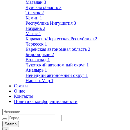
Магадан
3
Чуйская область
3
Токмок
2
Кемин
1
Республика Ингушетия
3
Назрань
2
Магас
1
Карачаево-Черкесская Республика
2
Черкесск
1
Еврейская автономная область
2
Биробиджан
2
Волгоград
1
Чукотский автономный округ
1
Анадырь
1
Ненецкий автономный округ
1
Нарьян-Мар
1
Статьи
О нас
Контакты
Политика конфиденциальности