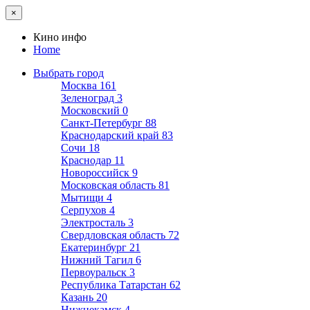
×
Кино инфо
Home
Выбрать город
Москва
161
Зеленоград
3
Московский
0
Санкт-Петербург
88
Краснодарский край
83
Сочи
18
Краснодар
11
Новороссийск
9
Московская область
81
Мытищи
4
Серпухов
4
Электросталь
3
Свердловская область
72
Екатеринбург
21
Нижний Тагил
6
Первоуральск
3
Республика Татарстан
62
Казань
20
Нижнекамск
4