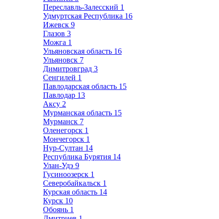
Переславль-Залесский
1
Удмуртская Республика
16
Ижевск
9
Глазов
3
Можга
1
Ульяновская область
16
Ульяновск
7
Димитровград
3
Сенгилей
1
Павлодарская область
15
Павлодар
13
Аксу
2
Мурманская область
15
Мурманск
7
Оленегорск
1
Мончегорск
1
Нур-Султан
14
Республика Бурятия
14
Улан-Удэ
9
Гусиноозерск
1
Северобайкальск
1
Курская область
14
Курск
10
Обоянь
1
Дмитриев
1