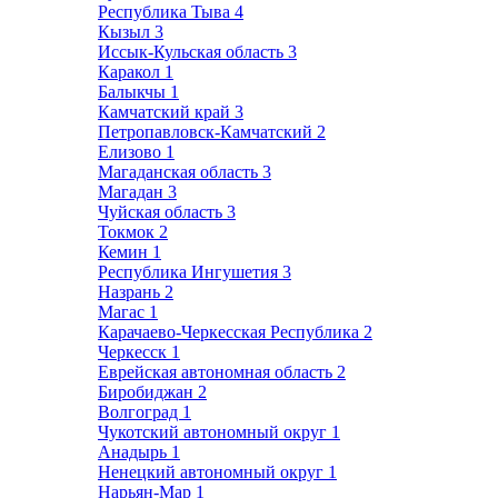
Республика Тыва
4
Кызыл
3
Иссык-Кульская область
3
Каракол
1
Балыкчы
1
Камчатский край
3
Петропавловск-Камчатский
2
Елизово
1
Магаданская область
3
Магадан
3
Чуйская область
3
Токмок
2
Кемин
1
Республика Ингушетия
3
Назрань
2
Магас
1
Карачаево-Черкесская Республика
2
Черкесск
1
Еврейская автономная область
2
Биробиджан
2
Волгоград
1
Чукотский автономный округ
1
Анадырь
1
Ненецкий автономный округ
1
Нарьян-Мар
1