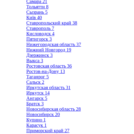
Самара
21
Тольятти
8
Сызрань
5
Київ
40
Ставропольский край
38
Ставрополь
7
Кисловодск
4
Пятигорск
3
Нижегородская область
37
Нижний Новгород
19
Дзержинск
3
Выкса
3
Ростовская область
36
Ростов-на-Дону
13
Таганрог
5
Сальск
2
Иркутская область
31
Иркутск
14
Ангарск
5
Братск
3
Новосибирская область
28
Новосибирск
20
Купино
1
Карасук
1
Приморский край
27