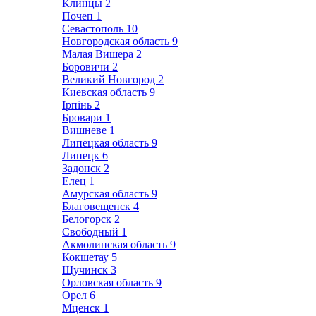
Клинцы
2
Почеп
1
Севастополь
10
Новгородская область
9
Малая Вишера
2
Боровичи
2
Великий Новгород
2
Киевская область
9
Ірпінь
2
Бровари
1
Вишневе
1
Липецкая область
9
Липецк
6
Задонск
2
Елец
1
Амурская область
9
Благовещенск
4
Белогорск
2
Свободный
1
Акмолинская область
9
Кокшетау
5
Щучинск
3
Орловская область
9
Орел
6
Мценск
1