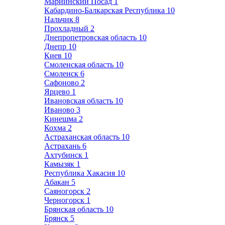
Мариинский Посад
1
Кабардино-Балкарская Республика
10
Нальчик
8
Прохладный
2
Днепропетровская область
10
Днепр
10
Киев
10
Смоленская область
10
Смоленск
6
Сафоново
2
Ярцево
1
Ивановская область
10
Иваново
3
Кинешма
2
Кохма
2
Астраханская область
10
Астрахань
6
Ахтубинск
1
Камызяк
1
Республика Хакасия
10
Абакан
5
Саяногорск
2
Черногорск
1
Брянская область
10
Брянск
5