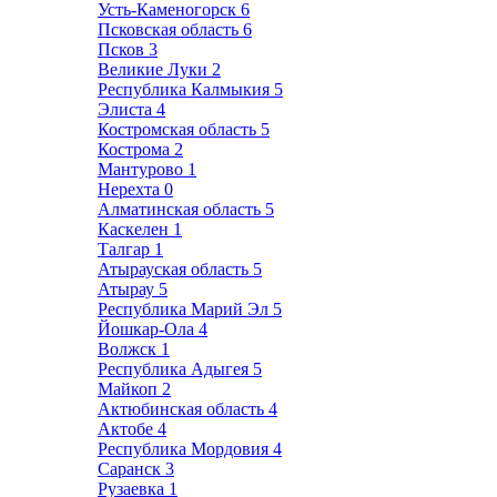
Усть-Каменогорск
6
Псковская область
6
Псков
3
Великие Луки
2
Республика Калмыкия
5
Элиста
4
Костромская область
5
Кострома
2
Мантурово
1
Нерехта
0
Алматинская область
5
Каскелен
1
Талгар
1
Атырауская область
5
Атырау
5
Республика Марий Эл
5
Йошкар-Ола
4
Волжск
1
Республика Адыгея
5
Майкоп
2
Актюбинская область
4
Актобе
4
Республика Мордовия
4
Саранск
3
Рузаевка
1