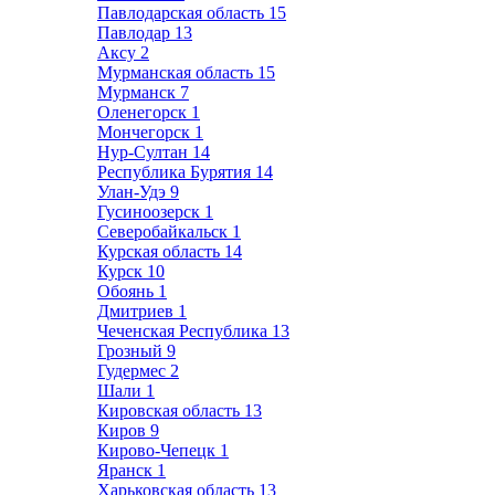
Павлодарская область
15
Павлодар
13
Аксу
2
Мурманская область
15
Мурманск
7
Оленегорск
1
Мончегорск
1
Нур-Султан
14
Республика Бурятия
14
Улан-Удэ
9
Гусиноозерск
1
Северобайкальск
1
Курская область
14
Курск
10
Обоянь
1
Дмитриев
1
Чеченская Республика
13
Грозный
9
Гудермес
2
Шали
1
Кировская область
13
Киров
9
Кирово-Чепецк
1
Яранск
1
Харьковская область
13