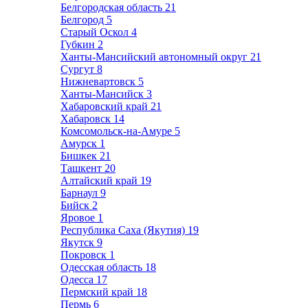
Белгородская область
21
Белгород
5
Старый Оскол
4
Губкин
2
Ханты-Мансийский автономный округ
21
Сургут
8
Нижневартовск
5
Ханты-Мансийск
3
Хабаровский край
21
Хабаровск
14
Комсомольск-на-Амуре
5
Амурск
1
Бишкек
21
Ташкент
20
Алтайский край
19
Барнаул
9
Бийск
2
Яровое
1
Республика Саха (Якутия)
19
Якутск
9
Покровск
1
Одесская область
18
Одесса
17
Пермский край
18
Пермь
6