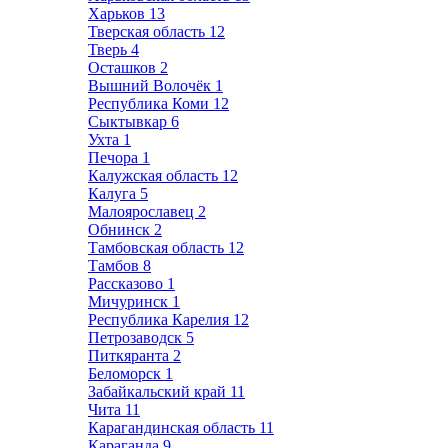
Харьков
13
Тверская область
12
Тверь
4
Осташков
2
Вышний Волочёк
1
Республика Коми
12
Сыктывкар
6
Ухта
1
Печора
1
Калужская область
12
Калуга
5
Малоярославец
2
Обнинск
2
Тамбовская область
12
Тамбов
8
Рассказово
1
Мичуринск
1
Республика Карелия
12
Петрозаводск
5
Питкяранта
2
Беломорск
1
Забайкальский край
11
Чита
11
Карагандинская область
11
Караганда
9