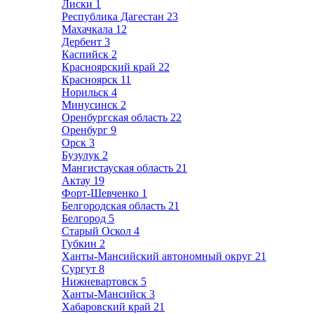
Лиски
1
Республика Дагестан
23
Махачкала
12
Дербент
3
Каспийск
2
Красноярский край
22
Красноярск
11
Норильск
4
Минусинск
2
Оренбургская область
22
Оренбург
9
Орск
3
Бузулук
2
Мангистауская область
21
Актау
19
Форт-Шевченко
1
Белгородская область
21
Белгород
5
Старый Оскол
4
Губкин
2
Ханты-Мансийский автономный округ
21
Сургут
8
Нижневартовск
5
Ханты-Мансийск
3
Хабаровский край
21