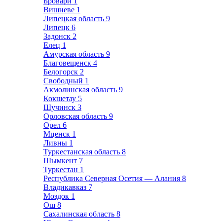
Бровари
1
Вишневе
1
Липецкая область
9
Липецк
6
Задонск
2
Елец
1
Амурская область
9
Благовещенск
4
Белогорск
2
Свободный
1
Акмолинская область
9
Кокшетау
5
Щучинск
3
Орловская область
9
Орел
6
Мценск
1
Ливны
1
Туркестанская область
8
Шымкент
7
Туркестан
1
Республика Северная Осетия — Алания
8
Владикавказ
7
Моздок
1
Ош
8
Сахалинская область
8