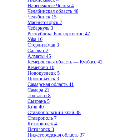
Набережные Челны
4
Челябинская область
48
Челябинск
15
Магнитогорск
7
Чебаркуль
3
Республика Башкортостан
47
Уфа
16
Стерлитамак
3
Салават
2
Алматы
45
Кемеровская область — Кузбасс
42
Кемерово
10
Новокузнецк
5
Прокопьевск
3
Самарская область
41
Самара
21
Тольятти
8
Сызрань
5
Київ
40
Ставропольский край
38
Ставрополь
7
Кисловодск
4
Пятигорск
3
Нижегородская область
37