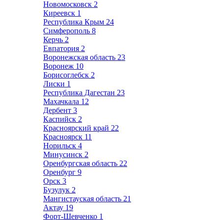
Новомосковск
2
Киреевск
1
Республика Крым
24
Симферополь
8
Керчь
2
Евпатория
2
Воронежская область
23
Воронеж
10
Борисоглебск
2
Лиски
1
Республика Дагестан
23
Махачкала
12
Дербент
3
Каспийск
2
Красноярский край
22
Красноярск
11
Норильск
4
Минусинск
2
Оренбургская область
22
Оренбург
9
Орск
3
Бузулук
2
Мангистауская область
21
Актау
19
Форт-Шевченко
1