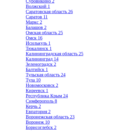
Суровикино
2
Волжский
1
Саратовская область
26
Саратов
11
Маркс
2
Балашов
2
Омская область
25
Омск
16
Исилькуль
1
Тюкалинск
1
Калининградская область
25
Калининград
14
Зеленоградск
2
Балтийск
1
Тульская область
24
Тула
10
Новомосковск
2
Киреевск
1
Республика Крым
24
Симферополь
8
Керчь
2
Евпатория
2
Воронежская область
23
Воронеж
10
Борисоглебск
2