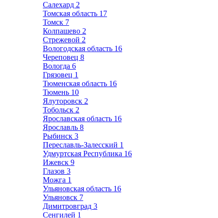
Салехард
2
Томская область
17
Томск
7
Колпашево
2
Стрежевой
2
Вологодская область
16
Череповец
8
Вологда
6
Грязовец
1
Тюменская область
16
Тюмень
10
Ялуторовск
2
Тобольск
2
Ярославская область
16
Ярославль
8
Рыбинск
3
Переславль-Залесский
1
Удмуртская Республика
16
Ижевск
9
Глазов
3
Можга
1
Ульяновская область
16
Ульяновск
7
Димитровград
3
Сенгилей
1