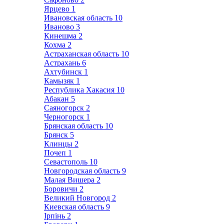
Ярцево
1
Ивановская область
10
Иваново
3
Кинешма
2
Кохма
2
Астраханская область
10
Астрахань
6
Ахтубинск
1
Камызяк
1
Республика Хакасия
10
Абакан
5
Саяногорск
2
Черногорск
1
Брянская область
10
Брянск
5
Клинцы
2
Почеп
1
Севастополь
10
Новгородская область
9
Малая Вишера
2
Боровичи
2
Великий Новгород
2
Киевская область
9
Ірпінь
2