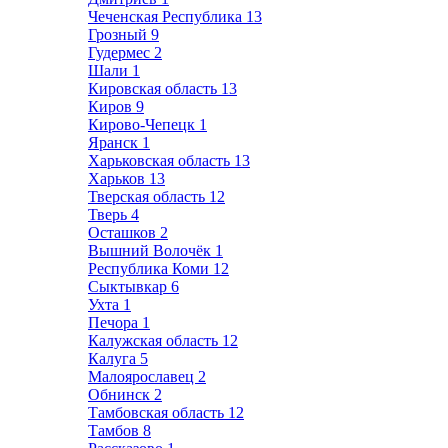
Чеченская Республика
13
Грозный
9
Гудермес
2
Шали
1
Кировская область
13
Киров
9
Кирово-Чепецк
1
Яранск
1
Харьковская область
13
Харьков
13
Тверская область
12
Тверь
4
Осташков
2
Вышний Волочёк
1
Республика Коми
12
Сыктывкар
6
Ухта
1
Печора
1
Калужская область
12
Калуга
5
Малоярославец
2
Обнинск
2
Тамбовская область
12
Тамбов
8