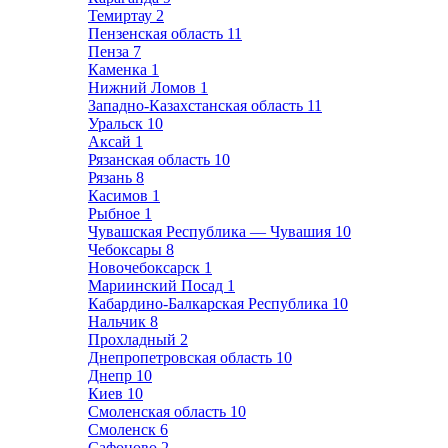
Темиртау
2
Пензенская область
11
Пенза
7
Каменка
1
Нижний Ломов
1
Западно-Казахстанская область
11
Уральск
10
Аксай
1
Рязанская область
10
Рязань
8
Касимов
1
Рыбное
1
Чувашская Республика — Чувашия
10
Чебоксары
8
Новочебоксарск
1
Мариинский Посад
1
Кабардино-Балкарская Республика
10
Нальчик
8
Прохладный
2
Днепропетровская область
10
Днепр
10
Киев
10
Смоленская область
10
Смоленск
6
Сафоново
2