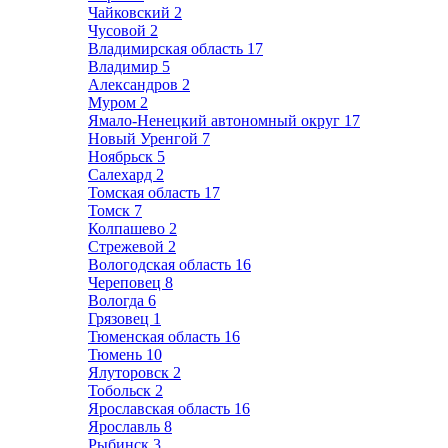
Чайковский
2
Чусовой
2
Владимирская область
17
Владимир
5
Александров
2
Муром
2
Ямало-Ненецкий автономный округ
17
Новый Уренгой
7
Ноябрьск
5
Салехард
2
Томская область
17
Томск
7
Колпашево
2
Стрежевой
2
Вологодская область
16
Череповец
8
Вологда
6
Грязовец
1
Тюменская область
16
Тюмень
10
Ялуторовск
2
Тобольск
2
Ярославская область
16
Ярославль
8
Рыбинск
3