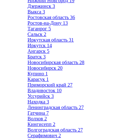
Нижний Новгород
19
Дзержинск
3
Выкса
3
Ростовская область
36
Ростов-на-Дону
13
Таганрог
5
Сальск
2
Иркутская область
31
Иркутск
14
Ангарск
5
Братск
3
Новосибирская область
28
Новосибирск
20
Купино
1
Карасук
1
Приморский край
27
Владивосток
10
Уссурийск
3
Находка
3
Ленинградская область
27
Гатчина
7
Волхов
2
Кингисепп
2
Волгоградская область
27
Серафимович
2