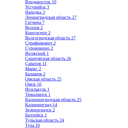
Владивосток
10
Уссурийск
3
Находка
3
Ленинградская область
27
Гатчина
7
Волхов
2
Кингисепп
2
Волгоградская область
27
Серафимович
2
Суровикино
2
Волжский
1
Саратовская область
26
Саратов
11
Маркс
2
Балашов
2
Омская область
25
Омск
16
Исилькуль
1
Тюкалинск
1
Калининградская область
25
Калининград
14
Зеленоградск
2
Балтийск
1
Тульская область
24
Тула
10