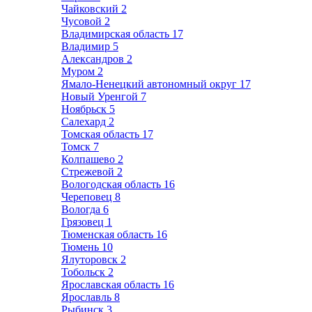
Чайковский
2
Чусовой
2
Владимирская область
17
Владимир
5
Александров
2
Муром
2
Ямало-Ненецкий автономный округ
17
Новый Уренгой
7
Ноябрьск
5
Салехард
2
Томская область
17
Томск
7
Колпашево
2
Стрежевой
2
Вологодская область
16
Череповец
8
Вологда
6
Грязовец
1
Тюменская область
16
Тюмень
10
Ялуторовск
2
Тобольск
2
Ярославская область
16
Ярославль
8
Рыбинск
3