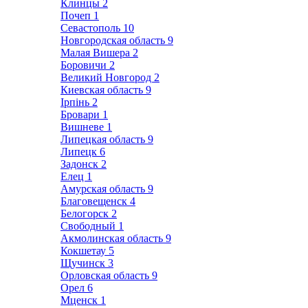
Клинцы
2
Почеп
1
Севастополь
10
Новгородская область
9
Малая Вишера
2
Боровичи
2
Великий Новгород
2
Киевская область
9
Ірпінь
2
Бровари
1
Вишневе
1
Липецкая область
9
Липецк
6
Задонск
2
Елец
1
Амурская область
9
Благовещенск
4
Белогорск
2
Свободный
1
Акмолинская область
9
Кокшетау
5
Щучинск
3
Орловская область
9
Орел
6
Мценск
1