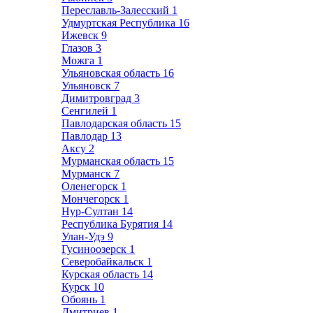
Переславль-Залесский
1
Удмуртская Республика
16
Ижевск
9
Глазов
3
Можга
1
Ульяновская область
16
Ульяновск
7
Димитровград
3
Сенгилей
1
Павлодарская область
15
Павлодар
13
Аксу
2
Мурманская область
15
Мурманск
7
Оленегорск
1
Мончегорск
1
Нур-Султан
14
Республика Бурятия
14
Улан-Удэ
9
Гусиноозерск
1
Северобайкальск
1
Курская область
14
Курск
10
Обоянь
1
Дмитриев
1