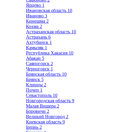
Ярцево
1
Ивановская область
10
Иваново
3
Кинешма
2
Кохма
2
Астраханская область
10
Астрахань
6
Ахтубинск
1
Камызяк
1
Республика Хакасия
10
Абакан
5
Саяногорск
2
Черногорск
1
Брянская область
10
Брянск
5
Клинцы
2
Почеп
1
Севастополь
10
Новгородская область
9
Малая Вишера
2
Боровичи
2
Великий Новгород
2
Киевская область
9
Ірпінь
2