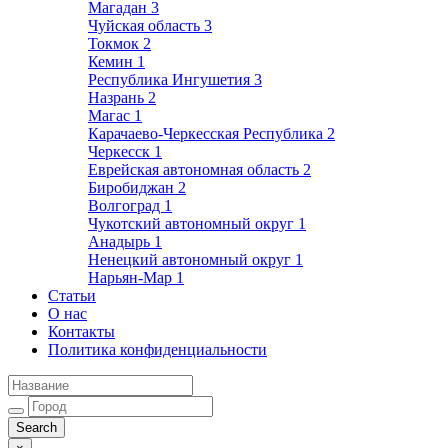
Магадан
3
Чуйская область
3
Токмок
2
Кемин
1
Республика Ингушетия
3
Назрань
2
Магас
1
Карачаево-Черкесская Республика
2
Черкесск
1
Еврейская автономная область
2
Биробиджан
2
Волгоград
1
Чукотский автономный округ
1
Анадырь
1
Ненецкий автономный округ
1
Нарьян-Мар
1
Статьи
О нас
Контакты
Политика конфиденциальности