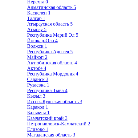
Нерехта
0
Алматинская область
5
Каскелен
1
Талгар
1
Атырауская область
5
Атырау
5
Республика Марий Эл
5
Йошкар-Ола
4
Волжск
1
Республика Адыгея
5
Майкоп
2
Актюбинская область
4
Актобе
4
Республика Мордовия
4
Саранск
3
Рузаевка
1
Республика Тыва
4
Кызыл
3
Иссык-Кульская область
3
Каракол
1
Балыкчы
1
Камчатский край
3
Петропавловск-Камчатский
2
Елизово
1
Магаданская область
3