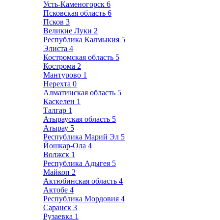
Усть-Каменогорск
6
Псковская область
6
Псков
3
Великие Луки
2
Республика Калмыкия
5
Элиста
4
Костромская область
5
Кострома
2
Мантурово
1
Нерехта
0
Алматинская область
5
Каскелен
1
Талгар
1
Атырауская область
5
Атырау
5
Республика Марий Эл
5
Йошкар-Ола
4
Волжск
1
Республика Адыгея
5
Майкоп
2
Актюбинская область
4
Актобе
4
Республика Мордовия
4
Саранск
3
Рузаевка
1