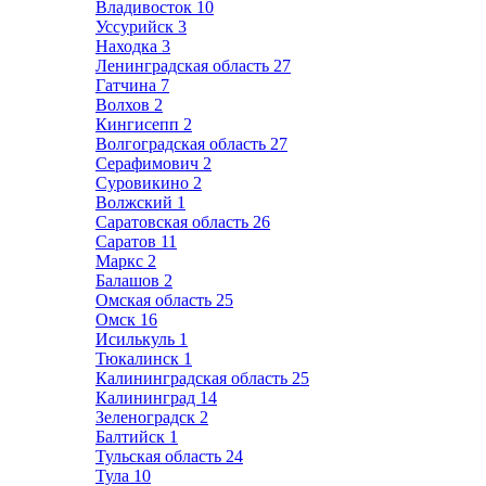
Владивосток
10
Уссурийск
3
Находка
3
Ленинградская область
27
Гатчина
7
Волхов
2
Кингисепп
2
Волгоградская область
27
Серафимович
2
Суровикино
2
Волжский
1
Саратовская область
26
Саратов
11
Маркс
2
Балашов
2
Омская область
25
Омск
16
Исилькуль
1
Тюкалинск
1
Калининградская область
25
Калининград
14
Зеленоградск
2
Балтийск
1
Тульская область
24
Тула
10