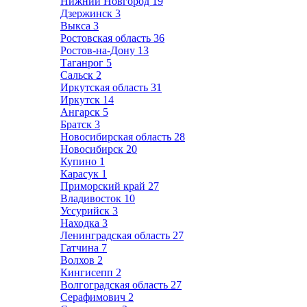
Нижний Новгород
19
Дзержинск
3
Выкса
3
Ростовская область
36
Ростов-на-Дону
13
Таганрог
5
Сальск
2
Иркутская область
31
Иркутск
14
Ангарск
5
Братск
3
Новосибирская область
28
Новосибирск
20
Купино
1
Карасук
1
Приморский край
27
Владивосток
10
Уссурийск
3
Находка
3
Ленинградская область
27
Гатчина
7
Волхов
2
Кингисепп
2
Волгоградская область
27
Серафимович
2