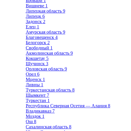
Бровари
1
Вишневе
1
Липецкая область
9
Липецк
6
Задонск
2
Елец
1
Амурская область
9
Благовещенск
4
Белогорск
2
Свободный
1
Акмолинская область
9
Кокшетау
5
Щучинск
3
Орловская область
9
Орел
6
Мценск
1
Ливны
1
Туркестанская область
8
Шымкент
7
Туркестан
1
Республика Северная Осетия — Алания
8
Владикавказ
7
Моздок
1
Ош
8
Сахалинская область
8