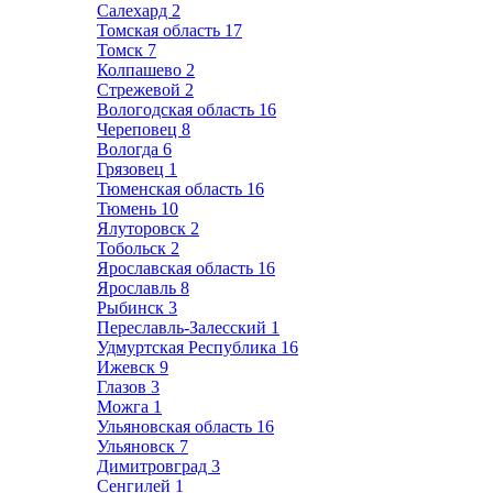
Салехард
2
Томская область
17
Томск
7
Колпашево
2
Стрежевой
2
Вологодская область
16
Череповец
8
Вологда
6
Грязовец
1
Тюменская область
16
Тюмень
10
Ялуторовск
2
Тобольск
2
Ярославская область
16
Ярославль
8
Рыбинск
3
Переславль-Залесский
1
Удмуртская Республика
16
Ижевск
9
Глазов
3
Можга
1
Ульяновская область
16
Ульяновск
7
Димитровград
3
Сенгилей
1