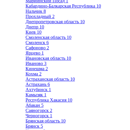
Мариинский Посад
1
Кабардино-Балкарская Республика
10
Нальчик
8
Прохладный
2
Днепропетровская область
10
Днепр
10
Киев
10
Смоленская область
10
Смоленск
6
Сафоново
2
Ярцево
1
Ивановская область
10
Иваново
3
Кинешма
2
Кохма
2
Астраханская область
10
Астрахань
6
Ахтубинск
1
Камызяк
1
Республика Хакасия
10
Абакан
5
Саяногорск
2
Черногорск
1
Брянская область
10
Брянск
5