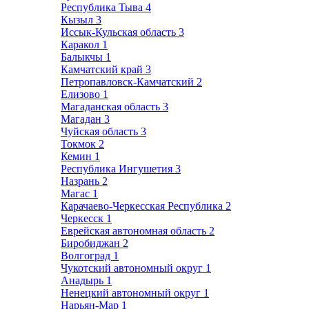
Республика Тыва
4
Кызыл
3
Иссык-Кульская область
3
Каракол
1
Балыкчы
1
Камчатский край
3
Петропавловск-Камчатский
2
Елизово
1
Магаданская область
3
Магадан
3
Чуйская область
3
Токмок
2
Кемин
1
Республика Ингушетия
3
Назрань
2
Магас
1
Карачаево-Черкесская Республика
2
Черкесск
1
Еврейская автономная область
2
Биробиджан
2
Волгоград
1
Чукотский автономный округ
1
Анадырь
1
Ненецкий автономный округ
1
Нарьян-Мар
1