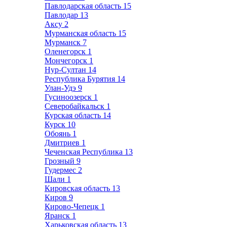
Павлодарская область
15
Павлодар
13
Аксу
2
Мурманская область
15
Мурманск
7
Оленегорск
1
Мончегорск
1
Нур-Султан
14
Республика Бурятия
14
Улан-Удэ
9
Гусиноозерск
1
Северобайкальск
1
Курская область
14
Курск
10
Обоянь
1
Дмитриев
1
Чеченская Республика
13
Грозный
9
Гудермес
2
Шали
1
Кировская область
13
Киров
9
Кирово-Чепецк
1
Яранск
1
Харьковская область
13