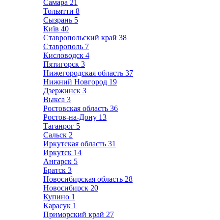
Самара
21
Тольятти
8
Сызрань
5
Київ
40
Ставропольский край
38
Ставрополь
7
Кисловодск
4
Пятигорск
3
Нижегородская область
37
Нижний Новгород
19
Дзержинск
3
Выкса
3
Ростовская область
36
Ростов-на-Дону
13
Таганрог
5
Сальск
2
Иркутская область
31
Иркутск
14
Ангарск
5
Братск
3
Новосибирская область
28
Новосибирск
20
Купино
1
Карасук
1
Приморский край
27