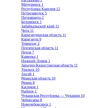
Рассказово
1
Мичуринск
1
Республика Карелия
12
Петрозаводск
5
Питкяранта
2
Беломорск
1
Забайкальский край
11
Чита
11
Карагандинская область
11
Караганда
9
Темиртау
2
Пензенская область
11
Пенза
7
Каменка
1
Нижний Ломов
1
Западно-Казахстанская область
11
Уральск
10
Аксай
1
Рязанская область
10
Рязань
8
Касимов
1
Рыбное
1
Чувашская Республика — Чувашия
10
Чебоксары
8
Новочебоксарск
1