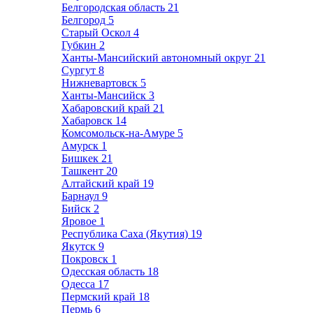
Белгородская область
21
Белгород
5
Старый Оскол
4
Губкин
2
Ханты-Мансийский автономный округ
21
Сургут
8
Нижневартовск
5
Ханты-Мансийск
3
Хабаровский край
21
Хабаровск
14
Комсомольск-на-Амуре
5
Амурск
1
Бишкек
21
Ташкент
20
Алтайский край
19
Барнаул
9
Бийск
2
Яровое
1
Республика Саха (Якутия)
19
Якутск
9
Покровск
1
Одесская область
18
Одесса
17
Пермский край
18
Пермь
6