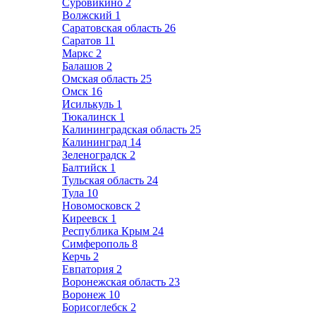
Суровикино
2
Волжский
1
Саратовская область
26
Саратов
11
Маркс
2
Балашов
2
Омская область
25
Омск
16
Исилькуль
1
Тюкалинск
1
Калининградская область
25
Калининград
14
Зеленоградск
2
Балтийск
1
Тульская область
24
Тула
10
Новомосковск
2
Киреевск
1
Республика Крым
24
Симферополь
8
Керчь
2
Евпатория
2
Воронежская область
23
Воронеж
10
Борисоглебск
2