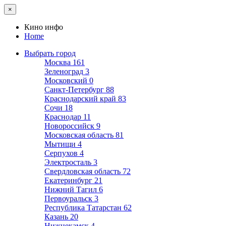
×
Кино инфо
Home
Выбрать город
Москва
161
Зеленоград
3
Московский
0
Санкт-Петербург
88
Краснодарский край
83
Сочи
18
Краснодар
11
Новороссийск
9
Московская область
81
Мытищи
4
Серпухов
4
Электросталь
3
Свердловская область
72
Екатеринбург
21
Нижний Тагил
6
Первоуральск
3
Республика Татарстан
62
Казань
20
Нижнекамск
4