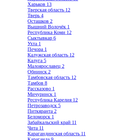
Харьков
13
Тверская область
12
Тверь
4
Осташков
2
Вышний Волочёк
1
Республика Коми
12
Сыктывкар
6
Ухта
1
Печора
1
Калужская область
12
Калуга
5
Малоярославец
2
Обнинск
2
Тамбовская область
12
Тамбов
8
Рассказово
1
Мичуринск
1
Республика Карелия
12
Петрозаводск
5
Питкяранта
2
Беломорск
1
Забайкальский край
11
Чита
11
Карагандинская область
11
Караганда
9