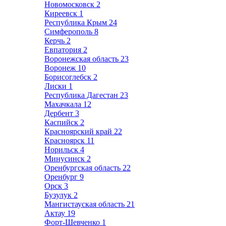
Новомосковск
2
Киреевск
1
Республика Крым
24
Симферополь
8
Керчь
2
Евпатория
2
Воронежская область
23
Воронеж
10
Борисоглебск
2
Лиски
1
Республика Дагестан
23
Махачкала
12
Дербент
3
Каспийск
2
Красноярский край
22
Красноярск
11
Норильск
4
Минусинск
2
Оренбургская область
22
Оренбург
9
Орск
3
Бузулук
2
Мангистауская область
21
Актау
19
Форт-Шевченко
1