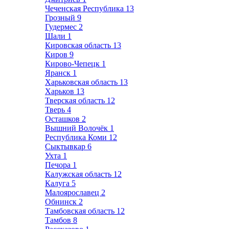
Чеченская Республика
13
Грозный
9
Гудермес
2
Шали
1
Кировская область
13
Киров
9
Кирово-Чепецк
1
Яранск
1
Харьковская область
13
Харьков
13
Тверская область
12
Тверь
4
Осташков
2
Вышний Волочёк
1
Республика Коми
12
Сыктывкар
6
Ухта
1
Печора
1
Калужская область
12
Калуга
5
Малоярославец
2
Обнинск
2
Тамбовская область
12
Тамбов
8