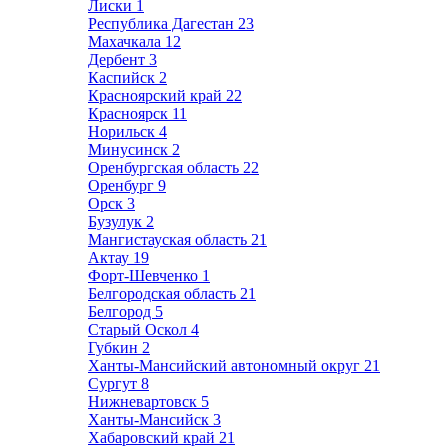
Лиски
1
Республика Дагестан
23
Махачкала
12
Дербент
3
Каспийск
2
Красноярский край
22
Красноярск
11
Норильск
4
Минусинск
2
Оренбургская область
22
Оренбург
9
Орск
3
Бузулук
2
Мангистауская область
21
Актау
19
Форт-Шевченко
1
Белгородская область
21
Белгород
5
Старый Оскол
4
Губкин
2
Ханты-Мансийский автономный округ
21
Сургут
8
Нижневартовск
5
Ханты-Мансийск
3
Хабаровский край
21