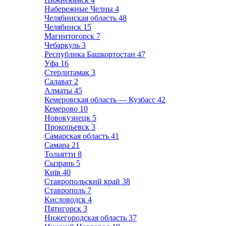
Набережные Челны
4
Челябинская область
48
Челябинск
15
Магнитогорск
7
Чебаркуль
3
Республика Башкортостан
47
Уфа
16
Стерлитамак
3
Салават
2
Алматы
45
Кемеровская область — Кузбасс
42
Кемерово
10
Новокузнецк
5
Прокопьевск
3
Самарская область
41
Самара
21
Тольятти
8
Сызрань
5
Київ
40
Ставропольский край
38
Ставрополь
7
Кисловодск
4
Пятигорск
3
Нижегородская область
37