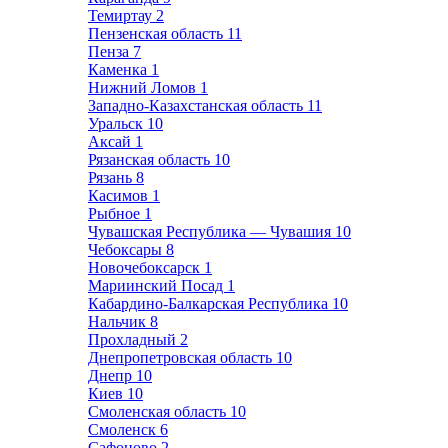
Темиртау
2
Пензенская область
11
Пенза
7
Каменка
1
Нижний Ломов
1
Западно-Казахстанская область
11
Уральск
10
Аксай
1
Рязанская область
10
Рязань
8
Касимов
1
Рыбное
1
Чувашская Республика — Чувашия
10
Чебоксары
8
Новочебоксарск
1
Мариинский Посад
1
Кабардино-Балкарская Республика
10
Нальчик
8
Прохладный
2
Днепропетровская область
10
Днепр
10
Киев
10
Смоленская область
10
Смоленск
6
Сафоново
2