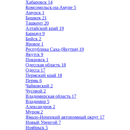
Хабаровск
14
Комсомольск-на-Амуре
5
Амурск
1
Бишкек
21
Ташкент
20
Алтайский край
19
Барнаул
9
Бийск
2
Яровое
1
Республика Саха (Якутия)
19
Якутск
9
Покровск
1
Одесская область
18
Одесса
17
Пермский край
18
Пермь
6
Чайковский
2
Чусовой
2
Владимирская область
17
Владимир
5
Александров
2
Муром
2
Ямало-Ненецкий автономный округ
17
Новый Уренгой
7
Ноябрьск
5