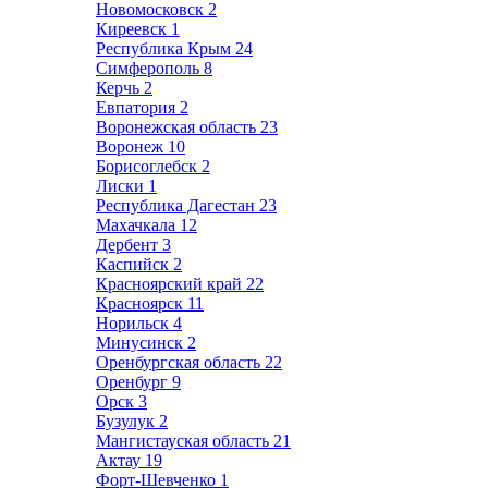
Новомосковск
2
Киреевск
1
Республика Крым
24
Симферополь
8
Керчь
2
Евпатория
2
Воронежская область
23
Воронеж
10
Борисоглебск
2
Лиски
1
Республика Дагестан
23
Махачкала
12
Дербент
3
Каспийск
2
Красноярский край
22
Красноярск
11
Норильск
4
Минусинск
2
Оренбургская область
22
Оренбург
9
Орск
3
Бузулук
2
Мангистауская область
21
Актау
19
Форт-Шевченко
1