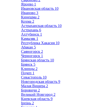
Ярцево
1
Ивановская область
10
Иваново
3
Кинешма
2
Кохма
2
Астраханская область
10
Астрахань
6
Ахтубинск
1
Камызяк
1
Республика Хакасия
10
Абакан
5
Саяногорск
2
Черногорск
1
Брянская область
10
Брянск
5
Клинцы
2
Почеп
1
Севастополь
10
Новгородская область
9
Малая Вишера
2
Боровичи
2
Великий Новгород
2
Киевская область
9
Ірпінь
2