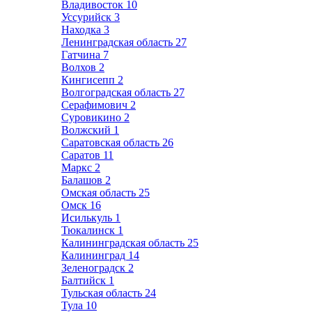
Владивосток
10
Уссурийск
3
Находка
3
Ленинградская область
27
Гатчина
7
Волхов
2
Кингисепп
2
Волгоградская область
27
Серафимович
2
Суровикино
2
Волжский
1
Саратовская область
26
Саратов
11
Маркс
2
Балашов
2
Омская область
25
Омск
16
Исилькуль
1
Тюкалинск
1
Калининградская область
25
Калининград
14
Зеленоградск
2
Балтийск
1
Тульская область
24
Тула
10