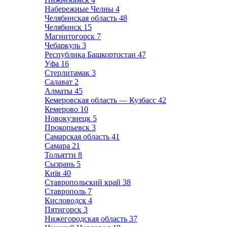
Набережные Челны
4
Челябинская область
48
Челябинск
15
Магнитогорск
7
Чебаркуль
3
Республика Башкортостан
47
Уфа
16
Стерлитамак
3
Салават
2
Алматы
45
Кемеровская область — Кузбасс
42
Кемерово
10
Новокузнецк
5
Прокопьевск
3
Самарская область
41
Самара
21
Тольятти
8
Сызрань
5
Київ
40
Ставропольский край
38
Ставрополь
7
Кисловодск
4
Пятигорск
3
Нижегородская область
37