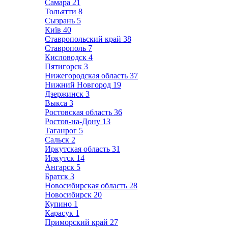
Самара
21
Тольятти
8
Сызрань
5
Київ
40
Ставропольский край
38
Ставрополь
7
Кисловодск
4
Пятигорск
3
Нижегородская область
37
Нижний Новгород
19
Дзержинск
3
Выкса
3
Ростовская область
36
Ростов-на-Дону
13
Таганрог
5
Сальск
2
Иркутская область
31
Иркутск
14
Ангарск
5
Братск
3
Новосибирская область
28
Новосибирск
20
Купино
1
Карасук
1
Приморский край
27