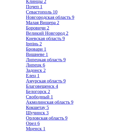
Клинцы
2
Почеп
1
Севастополь
10
Новгородская область
9
Малая Вишера
2
Боровичи
2
Великий Новгород
2
Киевская область
9
Ірпінь
2
Бровари
1
Вишневе
1
Липецкая область
9
Липецк
6
Задонск
2
Елец
1
Амурская область
9
Благовещенск
4
Белогорск
2
Свободный
1
Акмолинская область
9
Кокшетау
5
Щучинск
3
Орловская область
9
Орел
6
Мценск
1