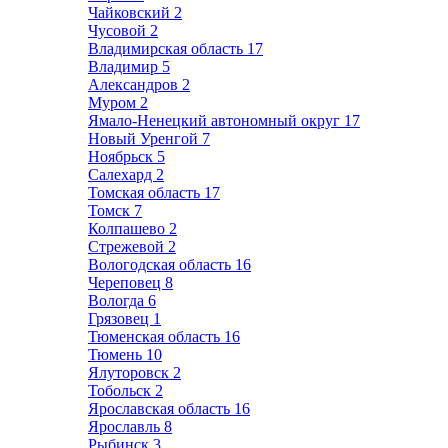
Чайковский
2
Чусовой
2
Владимирская область
17
Владимир
5
Александров
2
Муром
2
Ямало-Ненецкий автономный округ
17
Новый Уренгой
7
Ноябрьск
5
Салехард
2
Томская область
17
Томск
7
Колпашево
2
Стрежевой
2
Вологодская область
16
Череповец
8
Вологда
6
Грязовец
1
Тюменская область
16
Тюмень
10
Ялуторовск
2
Тобольск
2
Ярославская область
16
Ярославль
8
Рыбинск
3