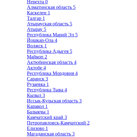
Нерехта
0
Алматинская область
5
Каскелен
1
Талгар
1
Атырауская область
5
Атырау
5
Республика Марий Эл
5
Йошкар-Ола
4
Волжск
1
Республика Адыгея
5
Майкоп
2
Актюбинская область
4
Актобе
4
Республика Мордовия
4
Саранск
3
Рузаевка
1
Республика Тыва
4
Кызыл
3
Иссык-Кульская область
3
Каракол
1
Балыкчы
1
Камчатский край
3
Петропавловск-Камчатский
2
Елизово
1
Магаданская область
3