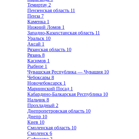
Темиртау
2
Пензенская область
11
Пенза
7
Каменка
1
Нижний Ломов
1
Западно-Казахстанская область
11
Уральск
10
Аксай
1
Рязанская область
10
Рязань
8
Касимов
1
Рыбное
1
Чувашская Республика — Чувашия
10
Чебоксары
8
Новочебоксарск
1
Мариинский Посад
1
Кабардино-Балкарская Республика
10
Нальчик
8
Прохладный
2
Днепропетровская область
10
Днепр
10
Киев
10
Смоленская область
10
Смоленск
6
Сафоново
2