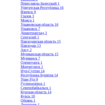
Переславль-Залесский
1
Удмуртская Республика
16
Ижевск
9
Глазов
3
Можга
1
Ульяновская область
16
Ульяновск
7
Димитровград
3
Сенгилей
1
Павлодарская область
15
Павлодар
13
Аксу
2
Мурманская область
15
Мурманск
7
Оленегорск
1
Мончегорск
1
Нур-Султан
14
Республика Бурятия
14
Улан-Удэ
9
Гусиноозерск
1
Северобайкальск
1
Курская область
14
Курск
10
Обоянь
1
Дмитриев
1