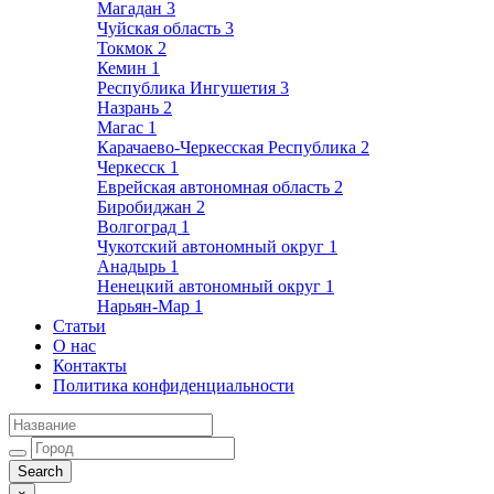
Магадан
3
Чуйская область
3
Токмок
2
Кемин
1
Республика Ингушетия
3
Назрань
2
Магас
1
Карачаево-Черкесская Республика
2
Черкесск
1
Еврейская автономная область
2
Биробиджан
2
Волгоград
1
Чукотский автономный округ
1
Анадырь
1
Ненецкий автономный округ
1
Нарьян-Мар
1
Статьи
О нас
Контакты
Политика конфиденциальности