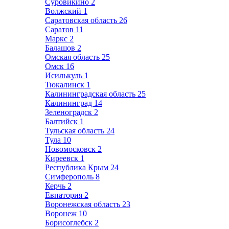
Суровикино
2
Волжский
1
Саратовская область
26
Саратов
11
Маркс
2
Балашов
2
Омская область
25
Омск
16
Исилькуль
1
Тюкалинск
1
Калининградская область
25
Калининград
14
Зеленоградск
2
Балтийск
1
Тульская область
24
Тула
10
Новомосковск
2
Киреевск
1
Республика Крым
24
Симферополь
8
Керчь
2
Евпатория
2
Воронежская область
23
Воронеж
10
Борисоглебск
2