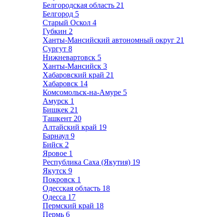
Белгородская область
21
Белгород
5
Старый Оскол
4
Губкин
2
Ханты-Мансийский автономный округ
21
Сургут
8
Нижневартовск
5
Ханты-Мансийск
3
Хабаровский край
21
Хабаровск
14
Комсомольск-на-Амуре
5
Амурск
1
Бишкек
21
Ташкент
20
Алтайский край
19
Барнаул
9
Бийск
2
Яровое
1
Республика Саха (Якутия)
19
Якутск
9
Покровск
1
Одесская область
18
Одесса
17
Пермский край
18
Пермь
6