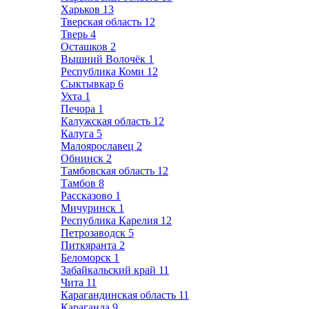
Харьков
13
Тверская область
12
Тверь
4
Осташков
2
Вышний Волочёк
1
Республика Коми
12
Сыктывкар
6
Ухта
1
Печора
1
Калужская область
12
Калуга
5
Малоярославец
2
Обнинск
2
Тамбовская область
12
Тамбов
8
Рассказово
1
Мичуринск
1
Республика Карелия
12
Петрозаводск
5
Питкяранта
2
Беломорск
1
Забайкальский край
11
Чита
11
Карагандинская область
11
Караганда
9