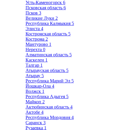
Усть-Каменогорск
6
Псковская область
6
Псков
3
Великие Луки
2
Республика Калмыкия
5
Элиста
4
Костромская область
5
Кострома
2
Мантурово
1
Нерехта
0
Алматинская область
5
Каскелен
1
Талгар
1
Атырауская область
5
Атырау
5
Республика Марий Эл
5
Йошкар-Ола
4
Волжск
1
Республика Адыгея
5
Майкоп
2
Актюбинская область
4
Актобе
4
Республика Мордовия
4
Саранск
3
Рузаевка
1