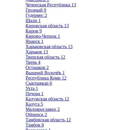
Чеченская Республика
13
Грозный
9
Гудермес
2
Шали
1
Кировская область
13
Киров
9
Кирово-Чепецк
1
Яранск
1
Харьковская область
13
Харьков
13
Тверская область
12
Тверь
4
Осташков
2
Вышний Волочёк
1
Республика Коми
12
Сыктывкар
6
Ухта
1
Печора
1
Калужская область
12
Калуга
5
Малоярославец
2
Обнинск
2
Тамбовская область
12
Тамбов
8