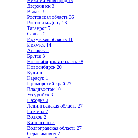
Нижний Новгород
19
Дзержинск
3
Выкса
3
Ростовская область
36
Ростов-на-Дону
13
Таганрог
5
Сальск
2
Иркутская область
31
Иркутск
14
Ангарск
5
Братск
3
Новосибирская область
28
Новосибирск
20
Купино
1
Карасук
1
Приморский край
27
Владивосток
10
Уссурийск
3
Находка
3
Ленинградская область
27
Гатчина
7
Волхов
2
Кингисепп
2
Волгоградская область
27
Серафимович
2