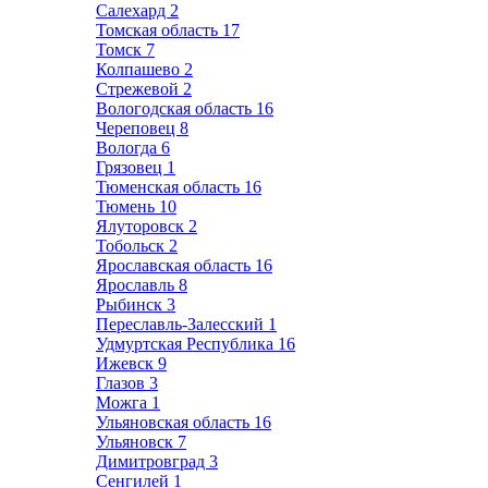
Салехард
2
Томская область
17
Томск
7
Колпашево
2
Стрежевой
2
Вологодская область
16
Череповец
8
Вологда
6
Грязовец
1
Тюменская область
16
Тюмень
10
Ялуторовск
2
Тобольск
2
Ярославская область
16
Ярославль
8
Рыбинск
3
Переславль-Залесский
1
Удмуртская Республика
16
Ижевск
9
Глазов
3
Можга
1
Ульяновская область
16
Ульяновск
7
Димитровград
3
Сенгилей
1