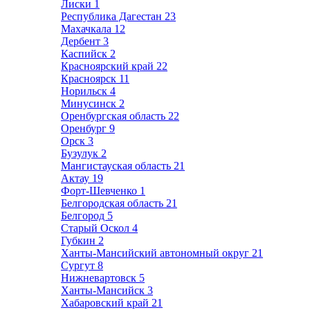
Лиски
1
Республика Дагестан
23
Махачкала
12
Дербент
3
Каспийск
2
Красноярский край
22
Красноярск
11
Норильск
4
Минусинск
2
Оренбургская область
22
Оренбург
9
Орск
3
Бузулук
2
Мангистауская область
21
Актау
19
Форт-Шевченко
1
Белгородская область
21
Белгород
5
Старый Оскол
4
Губкин
2
Ханты-Мансийский автономный округ
21
Сургут
8
Нижневартовск
5
Ханты-Мансийск
3
Хабаровский край
21