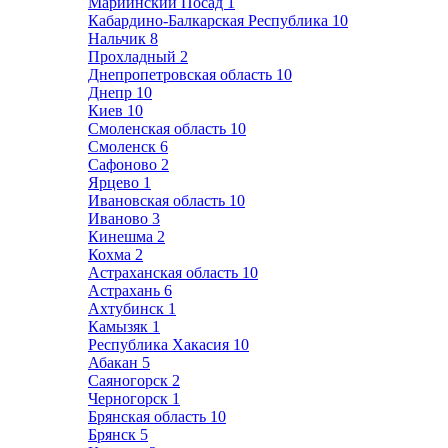
Мариинский Посад
1
Кабардино-Балкарская Республика
10
Нальчик
8
Прохладный
2
Днепропетровская область
10
Днепр
10
Киев
10
Смоленская область
10
Смоленск
6
Сафоново
2
Ярцево
1
Ивановская область
10
Иваново
3
Кинешма
2
Кохма
2
Астраханская область
10
Астрахань
6
Ахтубинск
1
Камызяк
1
Республика Хакасия
10
Абакан
5
Саяногорск
2
Черногорск
1
Брянская область
10
Брянск
5