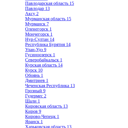
Павлодарская область
15
Павлодар
13
Аксу
2
Мурманская область
15
Мурманск
7
Оленегорск
1
Мончегорск
1
Нур-Султан
14
Республика Бурятия
14
Улан-Удэ
9
Гусиноозерск
1
Северобайкальск
1
Курская область
14
Курск
10
Обоянь
1
Дмитриев
1
Чеченская Республика
13
Грозный
9
Гудермес
2
Шали
1
Кировская область
13
Киров
9
Кирово-Чепецк
1
Яранск
1
Харьковская область
13