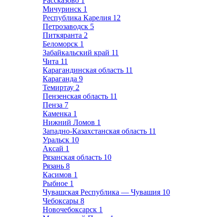
Рассказово
1
Мичуринск
1
Республика Карелия
12
Петрозаводск
5
Питкяранта
2
Беломорск
1
Забайкальский край
11
Чита
11
Карагандинская область
11
Караганда
9
Темиртау
2
Пензенская область
11
Пенза
7
Каменка
1
Нижний Ломов
1
Западно-Казахстанская область
11
Уральск
10
Аксай
1
Рязанская область
10
Рязань
8
Касимов
1
Рыбное
1
Чувашская Республика — Чувашия
10
Чебоксары
8
Новочебоксарск
1