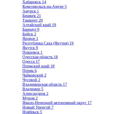
Хабаровск
14
Комсомольск-на-Амуре
5
Амурск
1
Бишкек
21
Ташкент
20
Алтайский край
19
Барнаул
9
Бийск
2
Яровое
1
Республика Саха (Якутия)
19
Якутск
9
Покровск
1
Одесская область
18
Одесса
17
Пермский край
18
Пермь
6
Чайковский
2
Чусовой
2
Владимирская область
17
Владимир
5
Александров
2
Муром
2
Ямало-Ненецкий автономный округ
17
Новый Уренгой
7
Ноябрьск
5