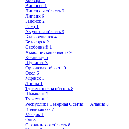
Бровари
1
Вишневе
1
Липецкая область
9
Липецк
6
Задонск
2
Елец
1
Амурская область
9
Благовещенск
4
Белогорск
2
Свободный
1
Акмолинская область
9
Кокшетау
5
Щучинск
3
Орловская область
9
Орел
6
Мценск
1
Ливны
1
Туркестанская область
8
Шымкент
7
Туркестан
1
Республика Северная Осетия — Алания
8
Владикавказ
7
Моздок
1
Ош
8
Сахалинская область
8