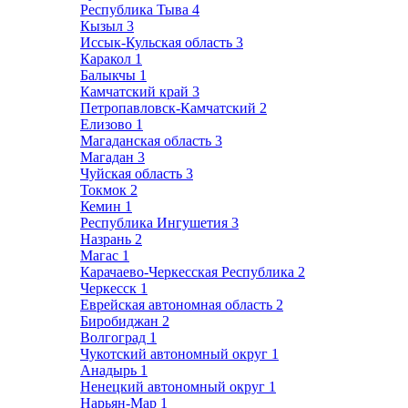
Республика Тыва
4
Кызыл
3
Иссык-Кульская область
3
Каракол
1
Балыкчы
1
Камчатский край
3
Петропавловск-Камчатский
2
Елизово
1
Магаданская область
3
Магадан
3
Чуйская область
3
Токмок
2
Кемин
1
Республика Ингушетия
3
Назрань
2
Магас
1
Карачаево-Черкесская Республика
2
Черкесск
1
Еврейская автономная область
2
Биробиджан
2
Волгоград
1
Чукотский автономный округ
1
Анадырь
1
Ненецкий автономный округ
1
Нарьян-Мар
1