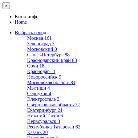
×
Кино инфо
Home
Выбрать город
Москва
161
Зеленоград
3
Московский
0
Санкт-Петербург
88
Краснодарский край
83
Сочи
18
Краснодар
11
Новороссийск
9
Московская область
81
Мытищи
4
Серпухов
4
Электросталь
3
Свердловская область
72
Екатеринбург
21
Нижний Тагил
6
Первоуральск
3
Республика Татарстан
62
Казань
20
Нижнекамск
4