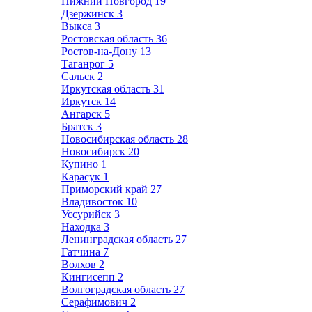
Нижний Новгород
19
Дзержинск
3
Выкса
3
Ростовская область
36
Ростов-на-Дону
13
Таганрог
5
Сальск
2
Иркутская область
31
Иркутск
14
Ангарск
5
Братск
3
Новосибирская область
28
Новосибирск
20
Купино
1
Карасук
1
Приморский край
27
Владивосток
10
Уссурийск
3
Находка
3
Ленинградская область
27
Гатчина
7
Волхов
2
Кингисепп
2
Волгоградская область
27
Серафимович
2