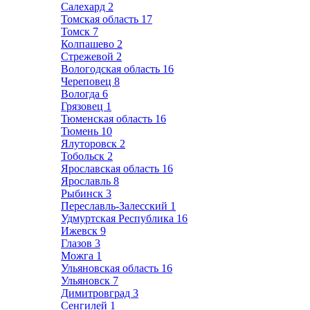
Салехард
2
Томская область
17
Томск
7
Колпашево
2
Стрежевой
2
Вологодская область
16
Череповец
8
Вологда
6
Грязовец
1
Тюменская область
16
Тюмень
10
Ялуторовск
2
Тобольск
2
Ярославская область
16
Ярославль
8
Рыбинск
3
Переславль-Залесский
1
Удмуртская Республика
16
Ижевск
9
Глазов
3
Можга
1
Ульяновская область
16
Ульяновск
7
Димитровград
3
Сенгилей
1