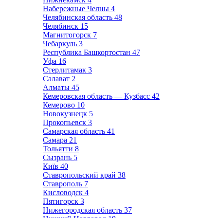
Набережные Челны
4
Челябинская область
48
Челябинск
15
Магнитогорск
7
Чебаркуль
3
Республика Башкортостан
47
Уфа
16
Стерлитамак
3
Салават
2
Алматы
45
Кемеровская область — Кузбасс
42
Кемерово
10
Новокузнецк
5
Прокопьевск
3
Самарская область
41
Самара
21
Тольятти
8
Сызрань
5
Київ
40
Ставропольский край
38
Ставрополь
7
Кисловодск
4
Пятигорск
3
Нижегородская область
37