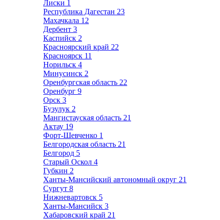
Лиски
1
Республика Дагестан
23
Махачкала
12
Дербент
3
Каспийск
2
Красноярский край
22
Красноярск
11
Норильск
4
Минусинск
2
Оренбургская область
22
Оренбург
9
Орск
3
Бузулук
2
Мангистауская область
21
Актау
19
Форт-Шевченко
1
Белгородская область
21
Белгород
5
Старый Оскол
4
Губкин
2
Ханты-Мансийский автономный округ
21
Сургут
8
Нижневартовск
5
Ханты-Мансийск
3
Хабаровский край
21