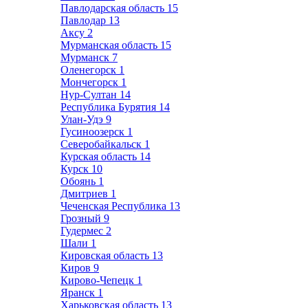
Павлодарская область
15
Павлодар
13
Аксу
2
Мурманская область
15
Мурманск
7
Оленегорск
1
Мончегорск
1
Нур-Султан
14
Республика Бурятия
14
Улан-Удэ
9
Гусиноозерск
1
Северобайкальск
1
Курская область
14
Курск
10
Обоянь
1
Дмитриев
1
Чеченская Республика
13
Грозный
9
Гудермес
2
Шали
1
Кировская область
13
Киров
9
Кирово-Чепецк
1
Яранск
1
Харьковская область
13