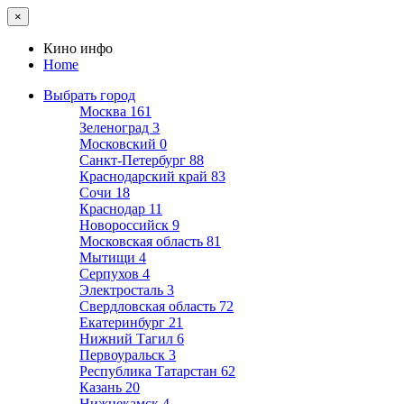
×
Кино инфо
Home
Выбрать город
Москва
161
Зеленоград
3
Московский
0
Санкт-Петербург
88
Краснодарский край
83
Сочи
18
Краснодар
11
Новороссийск
9
Московская область
81
Мытищи
4
Серпухов
4
Электросталь
3
Свердловская область
72
Екатеринбург
21
Нижний Тагил
6
Первоуральск
3
Республика Татарстан
62
Казань
20
Нижнекамск
4