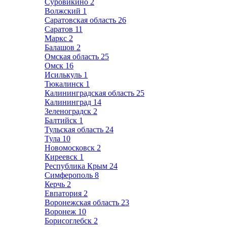
Суровикино
2
Волжский
1
Саратовская область
26
Саратов
11
Маркс
2
Балашов
2
Омская область
25
Омск
16
Исилькуль
1
Тюкалинск
1
Калининградская область
25
Калининград
14
Зеленоградск
2
Балтийск
1
Тульская область
24
Тула
10
Новомосковск
2
Киреевск
1
Республика Крым
24
Симферополь
8
Керчь
2
Евпатория
2
Воронежская область
23
Воронеж
10
Борисоглебск
2