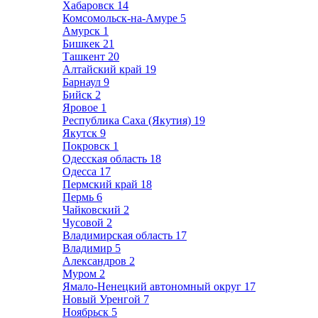
Хабаровск
14
Комсомольск-на-Амуре
5
Амурск
1
Бишкек
21
Ташкент
20
Алтайский край
19
Барнаул
9
Бийск
2
Яровое
1
Республика Саха (Якутия)
19
Якутск
9
Покровск
1
Одесская область
18
Одесса
17
Пермский край
18
Пермь
6
Чайковский
2
Чусовой
2
Владимирская область
17
Владимир
5
Александров
2
Муром
2
Ямало-Ненецкий автономный округ
17
Новый Уренгой
7
Ноябрьск
5