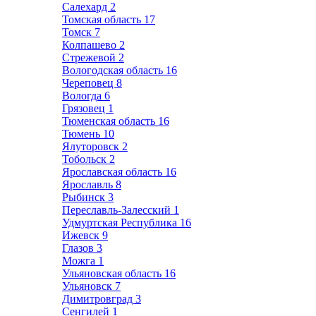
Салехард
2
Томская область
17
Томск
7
Колпашево
2
Стрежевой
2
Вологодская область
16
Череповец
8
Вологда
6
Грязовец
1
Тюменская область
16
Тюмень
10
Ялуторовск
2
Тобольск
2
Ярославская область
16
Ярославль
8
Рыбинск
3
Переславль-Залесский
1
Удмуртская Республика
16
Ижевск
9
Глазов
3
Можга
1
Ульяновская область
16
Ульяновск
7
Димитровград
3
Сенгилей
1