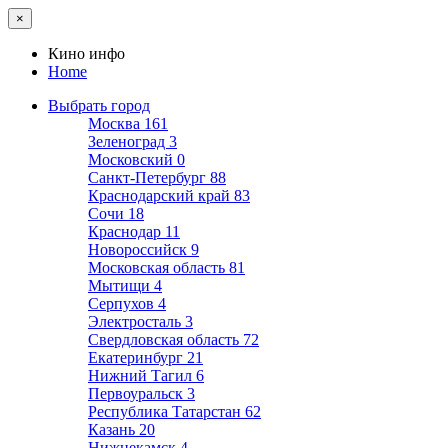
×
Кино инфо
Home
Выбрать город
Москва
161
Зеленоград
3
Московский
0
Санкт-Петербург
88
Краснодарский край
83
Сочи
18
Краснодар
11
Новороссийск
9
Московская область
81
Мытищи
4
Серпухов
4
Электросталь
3
Свердловская область
72
Екатеринбург
21
Нижний Тагил
6
Первоуральск
3
Республика Татарстан
62
Казань
20
Нижнекамск
4