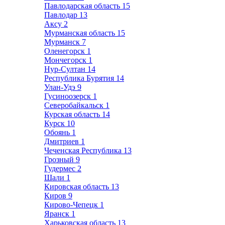
Павлодарская область
15
Павлодар
13
Аксу
2
Мурманская область
15
Мурманск
7
Оленегорск
1
Мончегорск
1
Нур-Султан
14
Республика Бурятия
14
Улан-Удэ
9
Гусиноозерск
1
Северобайкальск
1
Курская область
14
Курск
10
Обоянь
1
Дмитриев
1
Чеченская Республика
13
Грозный
9
Гудермес
2
Шали
1
Кировская область
13
Киров
9
Кирово-Чепецк
1
Яранск
1
Харьковская область
13