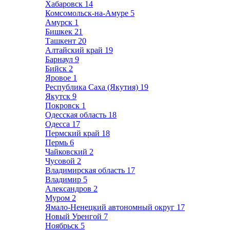
Хабаровск
14
Комсомольск-на-Амуре
5
Амурск
1
Бишкек
21
Ташкент
20
Алтайский край
19
Барнаул
9
Бийск
2
Яровое
1
Республика Саха (Якутия)
19
Якутск
9
Покровск
1
Одесская область
18
Одесса
17
Пермский край
18
Пермь
6
Чайковский
2
Чусовой
2
Владимирская область
17
Владимир
5
Александров
2
Муром
2
Ямало-Ненецкий автономный округ
17
Новый Уренгой
7
Ноябрьск
5