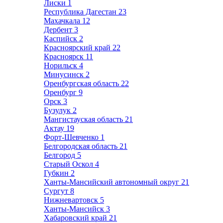
Лиски
1
Республика Дагестан
23
Махачкала
12
Дербент
3
Каспийск
2
Красноярский край
22
Красноярск
11
Норильск
4
Минусинск
2
Оренбургская область
22
Оренбург
9
Орск
3
Бузулук
2
Мангистауская область
21
Актау
19
Форт-Шевченко
1
Белгородская область
21
Белгород
5
Старый Оскол
4
Губкин
2
Ханты-Мансийский автономный округ
21
Сургут
8
Нижневартовск
5
Ханты-Мансийск
3
Хабаровский край
21