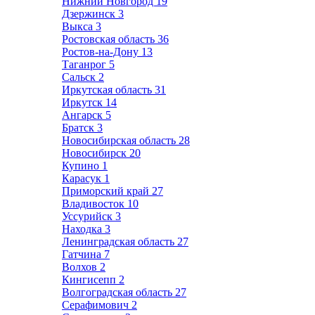
Нижний Новгород
19
Дзержинск
3
Выкса
3
Ростовская область
36
Ростов-на-Дону
13
Таганрог
5
Сальск
2
Иркутская область
31
Иркутск
14
Ангарск
5
Братск
3
Новосибирская область
28
Новосибирск
20
Купино
1
Карасук
1
Приморский край
27
Владивосток
10
Уссурийск
3
Находка
3
Ленинградская область
27
Гатчина
7
Волхов
2
Кингисепп
2
Волгоградская область
27
Серафимович
2