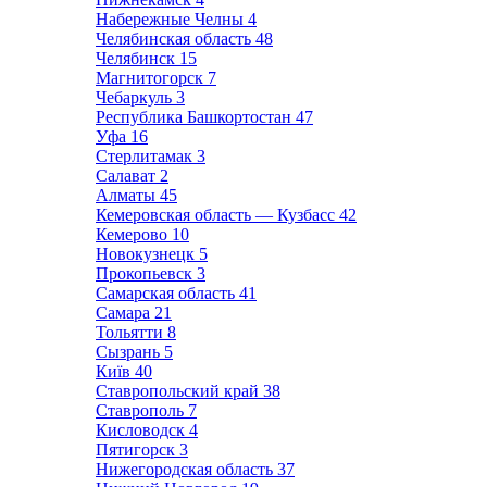
Набережные Челны
4
Челябинская область
48
Челябинск
15
Магнитогорск
7
Чебаркуль
3
Республика Башкортостан
47
Уфа
16
Стерлитамак
3
Салават
2
Алматы
45
Кемеровская область — Кузбасс
42
Кемерово
10
Новокузнецк
5
Прокопьевск
3
Самарская область
41
Самара
21
Тольятти
8
Сызрань
5
Київ
40
Ставропольский край
38
Ставрополь
7
Кисловодск
4
Пятигорск
3
Нижегородская область
37