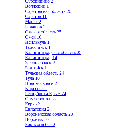
Суровикино
2
Волжский
1
Саратовская область
26
Саратов
11
Маркс
2
Балашов
2
Омская область
25
Омск
16
Исилькуль
1
Тюкалинск
1
Калининградская область
25
Калининград
14
Зеленоградск
2
Балтийск
1
Тульская область
24
Тула
10
Новомосковск
2
Киреевск
1
Республика Крым
24
Симферополь
8
Керчь
2
Евпатория
2
Воронежская область
23
Воронеж
10
Борисоглебск
2