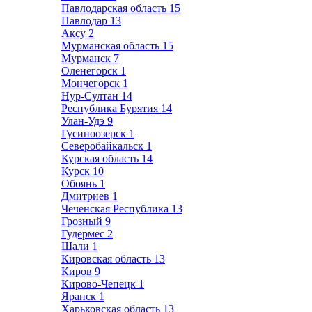
Павлодарская область
15
Павлодар
13
Аксу
2
Мурманская область
15
Мурманск
7
Оленегорск
1
Мончегорск
1
Нур-Султан
14
Республика Бурятия
14
Улан-Удэ
9
Гусиноозерск
1
Северобайкальск
1
Курская область
14
Курск
10
Обоянь
1
Дмитриев
1
Чеченская Республика
13
Грозный
9
Гудермес
2
Шали
1
Кировская область
13
Киров
9
Кирово-Чепецк
1
Яранск
1
Харьковская область
13