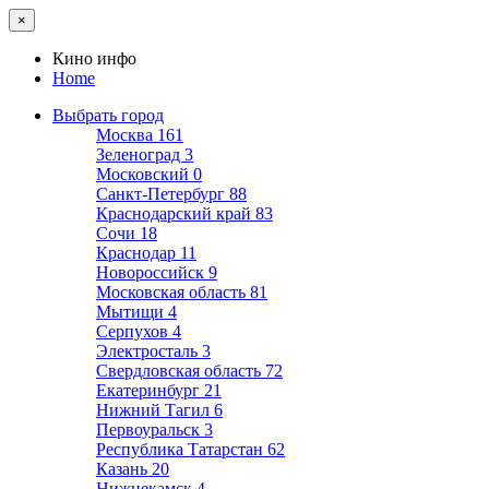
×
Кино инфо
Home
Выбрать город
Москва
161
Зеленоград
3
Московский
0
Санкт-Петербург
88
Краснодарский край
83
Сочи
18
Краснодар
11
Новороссийск
9
Московская область
81
Мытищи
4
Серпухов
4
Электросталь
3
Свердловская область
72
Екатеринбург
21
Нижний Тагил
6
Первоуральск
3
Республика Татарстан
62
Казань
20
Нижнекамск
4