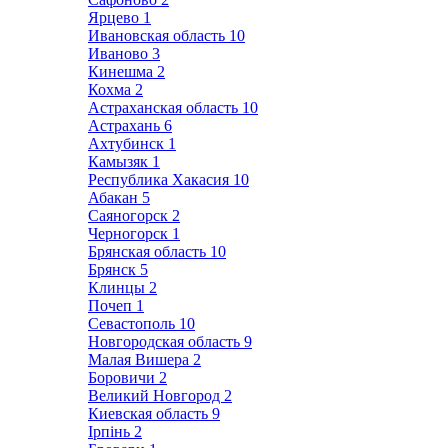
Ярцево
1
Ивановская область
10
Иваново
3
Кинешма
2
Кохма
2
Астраханская область
10
Астрахань
6
Ахтубинск
1
Камызяк
1
Республика Хакасия
10
Абакан
5
Саяногорск
2
Черногорск
1
Брянская область
10
Брянск
5
Клинцы
2
Почеп
1
Севастополь
10
Новгородская область
9
Малая Вишера
2
Боровичи
2
Великий Новгород
2
Киевская область
9
Ірпінь
2