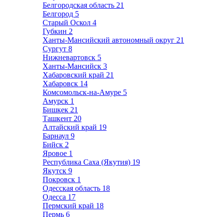
Белгородская область
21
Белгород
5
Старый Оскол
4
Губкин
2
Ханты-Мансийский автономный округ
21
Сургут
8
Нижневартовск
5
Ханты-Мансийск
3
Хабаровский край
21
Хабаровск
14
Комсомольск-на-Амуре
5
Амурск
1
Бишкек
21
Ташкент
20
Алтайский край
19
Барнаул
9
Бийск
2
Яровое
1
Республика Саха (Якутия)
19
Якутск
9
Покровск
1
Одесская область
18
Одесса
17
Пермский край
18
Пермь
6