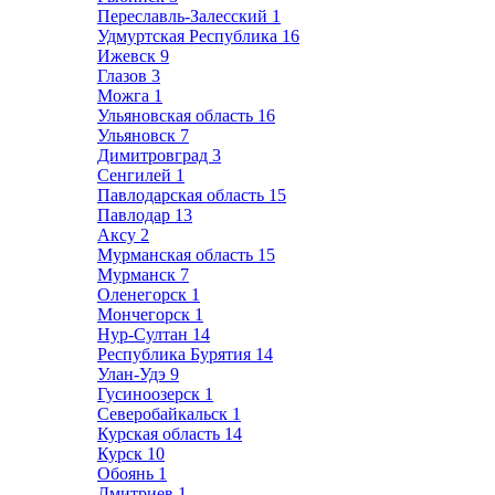
Переславль-Залесский
1
Удмуртская Республика
16
Ижевск
9
Глазов
3
Можга
1
Ульяновская область
16
Ульяновск
7
Димитровград
3
Сенгилей
1
Павлодарская область
15
Павлодар
13
Аксу
2
Мурманская область
15
Мурманск
7
Оленегорск
1
Мончегорск
1
Нур-Султан
14
Республика Бурятия
14
Улан-Удэ
9
Гусиноозерск
1
Северобайкальск
1
Курская область
14
Курск
10
Обоянь
1
Дмитриев
1