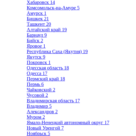
Хабаровск
14
Комсомольск-на-Амуре
5
Амурск
1
Бишкек
21
Ташкент
20
Алтайский край
19
Барнаул
9
Бийск
2
Яровое
1
Республика Саха (Якутия)
19
Якутск
9
Покровск
1
Одесская область
18
Одесса
17
Пермский край
18
Пермь
6
Чайковский
2
Чусовой
2
Владимирская область
17
Владимир
5
Александров
2
Муром
2
Ямало-Ненецкий автономный округ
17
Новый Уренгой
7
Ноябрьск
5