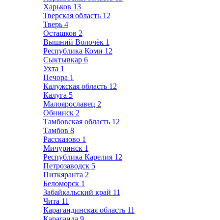
Харьков
13
Тверская область
12
Тверь
4
Осташков
2
Вышний Волочёк
1
Республика Коми
12
Сыктывкар
6
Ухта
1
Печора
1
Калужская область
12
Калуга
5
Малоярославец
2
Обнинск
2
Тамбовская область
12
Тамбов
8
Рассказово
1
Мичуринск
1
Республика Карелия
12
Петрозаводск
5
Питкяранта
2
Беломорск
1
Забайкальский край
11
Чита
11
Карагандинская область
11
Караганда
9