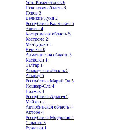
Усть-Каменогорск
6
Псковская область
6
Псков
3
Великие Луки
2
Республика Калмыкия
5
Элиста
4
Костромская область
5
Кострома
2
Мантурово
1
Нерехта
0
Алматинская область
5
Каскелен
1
Талгар
1
Атырауская область
5
Атырау
5
Республика Марий Эл
5
Йошкар-Ола
4
Волжск
1
Республика Адыгея
5
Майкоп
2
Актюбинская область
4
Актобе
4
Республика Мордовия
4
Саранск
3
Рузаевка
1