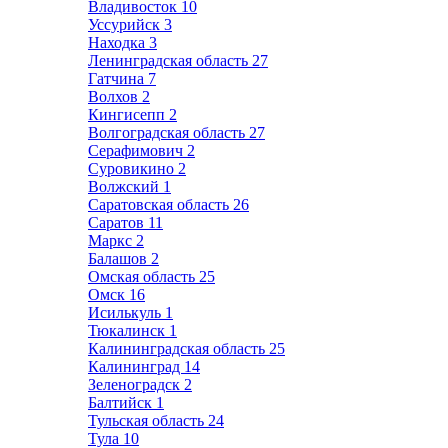
Владивосток
10
Уссурийск
3
Находка
3
Ленинградская область
27
Гатчина
7
Волхов
2
Кингисепп
2
Волгоградская область
27
Серафимович
2
Суровикино
2
Волжский
1
Саратовская область
26
Саратов
11
Маркс
2
Балашов
2
Омская область
25
Омск
16
Исилькуль
1
Тюкалинск
1
Калининградская область
25
Калининград
14
Зеленоградск
2
Балтийск
1
Тульская область
24
Тула
10