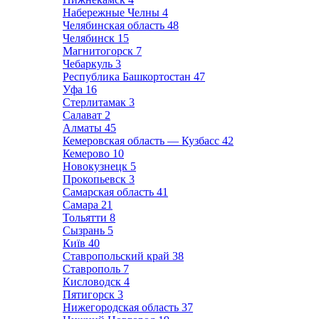
Набережные Челны
4
Челябинская область
48
Челябинск
15
Магнитогорск
7
Чебаркуль
3
Республика Башкортостан
47
Уфа
16
Стерлитамак
3
Салават
2
Алматы
45
Кемеровская область — Кузбасс
42
Кемерово
10
Новокузнецк
5
Прокопьевск
3
Самарская область
41
Самара
21
Тольятти
8
Сызрань
5
Київ
40
Ставропольский край
38
Ставрополь
7
Кисловодск
4
Пятигорск
3
Нижегородская область
37