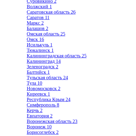
Суровикино
2
Волжский
1
Саратовская область
26
Саратов
11
Маркс
2
Балашов
2
Омская область
25
Омск
16
Исилькуль
1
Тюкалинск
1
Калининградская область
25
Калининград
14
Зеленоградск
2
Балтийск
1
Тульская область
24
Тула
10
Новомосковск
2
Киреевск
1
Республика Крым
24
Симферополь
8
Керчь
2
Евпатория
2
Воронежская область
23
Воронеж
10
Борисоглебск
2