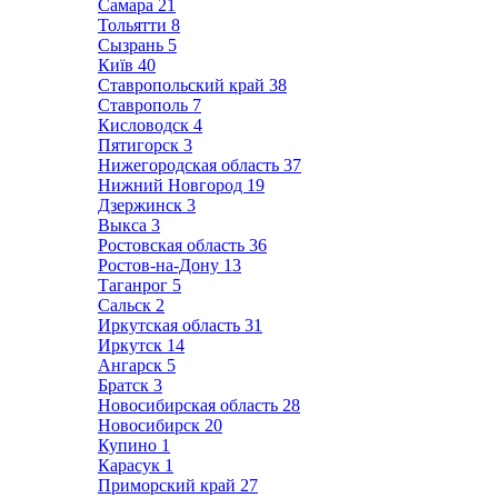
Самара
21
Тольятти
8
Сызрань
5
Київ
40
Ставропольский край
38
Ставрополь
7
Кисловодск
4
Пятигорск
3
Нижегородская область
37
Нижний Новгород
19
Дзержинск
3
Выкса
3
Ростовская область
36
Ростов-на-Дону
13
Таганрог
5
Сальск
2
Иркутская область
31
Иркутск
14
Ангарск
5
Братск
3
Новосибирская область
28
Новосибирск
20
Купино
1
Карасук
1
Приморский край
27