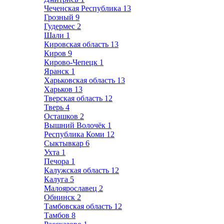
Чеченская Республика
13
Грозный
9
Гудермес
2
Шали
1
Кировская область
13
Киров
9
Кирово-Чепецк
1
Яранск
1
Харьковская область
13
Харьков
13
Тверская область
12
Тверь
4
Осташков
2
Вышний Волочёк
1
Республика Коми
12
Сыктывкар
6
Ухта
1
Печора
1
Калужская область
12
Калуга
5
Малоярославец
2
Обнинск
2
Тамбовская область
12
Тамбов
8