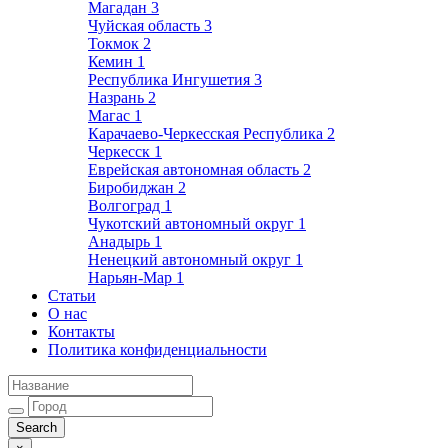
Магадан
3
Чуйская область
3
Токмок
2
Кемин
1
Республика Ингушетия
3
Назрань
2
Магас
1
Карачаево-Черкесская Республика
2
Черкесск
1
Еврейская автономная область
2
Биробиджан
2
Волгоград
1
Чукотский автономный округ
1
Анадырь
1
Ненецкий автономный округ
1
Нарьян-Мар
1
Статьи
О нас
Контакты
Политика конфиденциальности