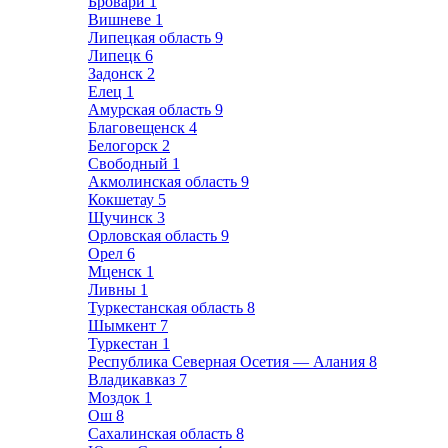
Бровари
1
Вишневе
1
Липецкая область
9
Липецк
6
Задонск
2
Елец
1
Амурская область
9
Благовещенск
4
Белогорск
2
Свободный
1
Акмолинская область
9
Кокшетау
5
Щучинск
3
Орловская область
9
Орел
6
Мценск
1
Ливны
1
Туркестанская область
8
Шымкент
7
Туркестан
1
Республика Северная Осетия — Алания
8
Владикавказ
7
Моздок
1
Ош
8
Сахалинская область
8