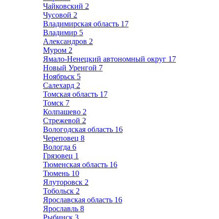
Чайковский
2
Чусовой
2
Владимирская область
17
Владимир
5
Александров
2
Муром
2
Ямало-Ненецкий автономный округ
17
Новый Уренгой
7
Ноябрьск
5
Салехард
2
Томская область
17
Томск
7
Колпашево
2
Стрежевой
2
Вологодская область
16
Череповец
8
Вологда
6
Грязовец
1
Тюменская область
16
Тюмень
10
Ялуторовск
2
Тобольск
2
Ярославская область
16
Ярославль
8
Рыбинск
3