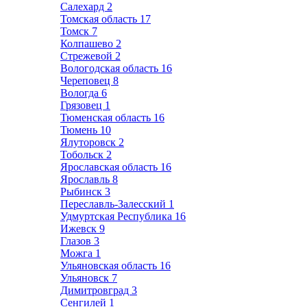
Салехард
2
Томская область
17
Томск
7
Колпашево
2
Стрежевой
2
Вологодская область
16
Череповец
8
Вологда
6
Грязовец
1
Тюменская область
16
Тюмень
10
Ялуторовск
2
Тобольск
2
Ярославская область
16
Ярославль
8
Рыбинск
3
Переславль-Залесский
1
Удмуртская Республика
16
Ижевск
9
Глазов
3
Можга
1
Ульяновская область
16
Ульяновск
7
Димитровград
3
Сенгилей
1