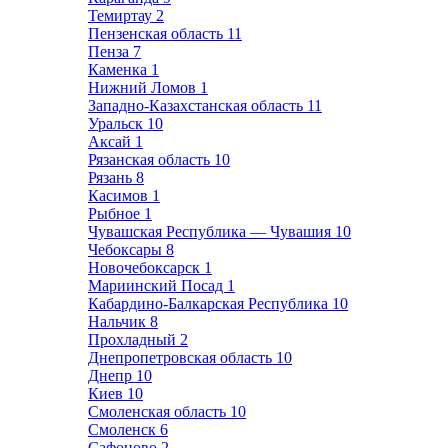
Темиртау
2
Пензенская область
11
Пенза
7
Каменка
1
Нижний Ломов
1
Западно-Казахстанская область
11
Уральск
10
Аксай
1
Рязанская область
10
Рязань
8
Касимов
1
Рыбное
1
Чувашская Республика — Чувашия
10
Чебоксары
8
Новочебоксарск
1
Мариинский Посад
1
Кабардино-Балкарская Республика
10
Нальчик
8
Прохладный
2
Днепропетровская область
10
Днепр
10
Киев
10
Смоленская область
10
Смоленск
6
Сафоново
2