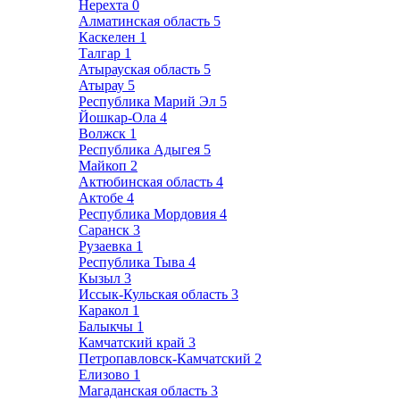
Нерехта
0
Алматинская область
5
Каскелен
1
Талгар
1
Атырауская область
5
Атырау
5
Республика Марий Эл
5
Йошкар-Ола
4
Волжск
1
Республика Адыгея
5
Майкоп
2
Актюбинская область
4
Актобе
4
Республика Мордовия
4
Саранск
3
Рузаевка
1
Республика Тыва
4
Кызыл
3
Иссык-Кульская область
3
Каракол
1
Балыкчы
1
Камчатский край
3
Петропавловск-Камчатский
2
Елизово
1
Магаданская область
3