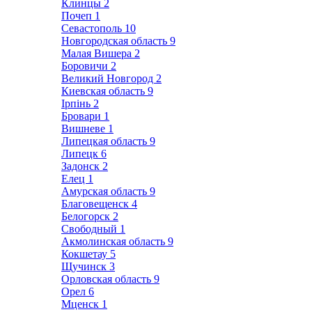
Клинцы
2
Почеп
1
Севастополь
10
Новгородская область
9
Малая Вишера
2
Боровичи
2
Великий Новгород
2
Киевская область
9
Ірпінь
2
Бровари
1
Вишневе
1
Липецкая область
9
Липецк
6
Задонск
2
Елец
1
Амурская область
9
Благовещенск
4
Белогорск
2
Свободный
1
Акмолинская область
9
Кокшетау
5
Щучинск
3
Орловская область
9
Орел
6
Мценск
1