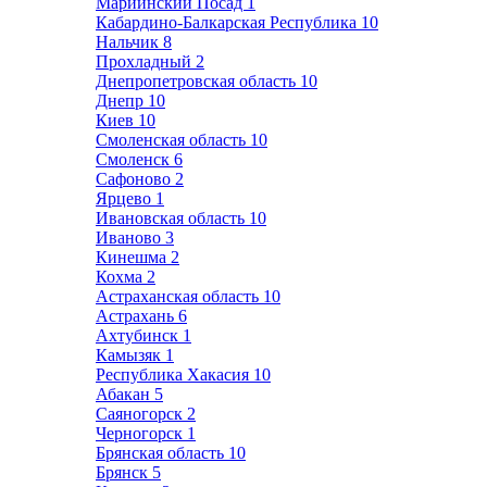
Мариинский Посад
1
Кабардино-Балкарская Республика
10
Нальчик
8
Прохладный
2
Днепропетровская область
10
Днепр
10
Киев
10
Смоленская область
10
Смоленск
6
Сафоново
2
Ярцево
1
Ивановская область
10
Иваново
3
Кинешма
2
Кохма
2
Астраханская область
10
Астрахань
6
Ахтубинск
1
Камызяк
1
Республика Хакасия
10
Абакан
5
Саяногорск
2
Черногорск
1
Брянская область
10
Брянск
5