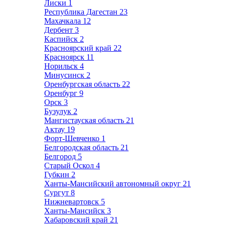
Лиски
1
Республика Дагестан
23
Махачкала
12
Дербент
3
Каспийск
2
Красноярский край
22
Красноярск
11
Норильск
4
Минусинск
2
Оренбургская область
22
Оренбург
9
Орск
3
Бузулук
2
Мангистауская область
21
Актау
19
Форт-Шевченко
1
Белгородская область
21
Белгород
5
Старый Оскол
4
Губкин
2
Ханты-Мансийский автономный округ
21
Сургут
8
Нижневартовск
5
Ханты-Мансийск
3
Хабаровский край
21