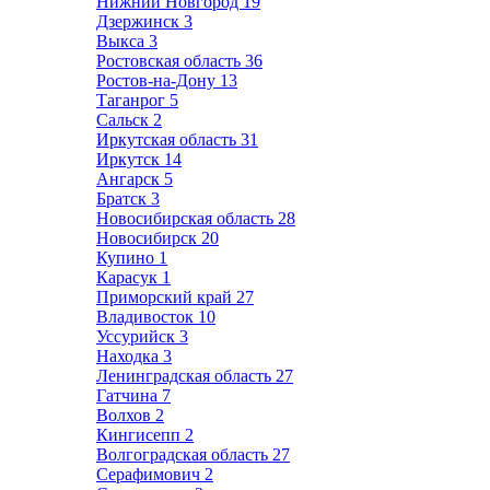
Нижний Новгород
19
Дзержинск
3
Выкса
3
Ростовская область
36
Ростов-на-Дону
13
Таганрог
5
Сальск
2
Иркутская область
31
Иркутск
14
Ангарск
5
Братск
3
Новосибирская область
28
Новосибирск
20
Купино
1
Карасук
1
Приморский край
27
Владивосток
10
Уссурийск
3
Находка
3
Ленинградская область
27
Гатчина
7
Волхов
2
Кингисепп
2
Волгоградская область
27
Серафимович
2