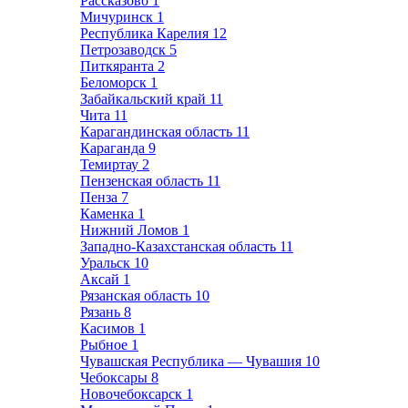
Рассказово
1
Мичуринск
1
Республика Карелия
12
Петрозаводск
5
Питкяранта
2
Беломорск
1
Забайкальский край
11
Чита
11
Карагандинская область
11
Караганда
9
Темиртау
2
Пензенская область
11
Пенза
7
Каменка
1
Нижний Ломов
1
Западно-Казахстанская область
11
Уральск
10
Аксай
1
Рязанская область
10
Рязань
8
Касимов
1
Рыбное
1
Чувашская Республика — Чувашия
10
Чебоксары
8
Новочебоксарск
1