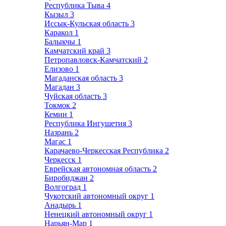
Республика Тыва
4
Кызыл
3
Иссык-Кульская область
3
Каракол
1
Балыкчы
1
Камчатский край
3
Петропавловск-Камчатский
2
Елизово
1
Магаданская область
3
Магадан
3
Чуйская область
3
Токмок
2
Кемин
1
Республика Ингушетия
3
Назрань
2
Магас
1
Карачаево-Черкесская Республика
2
Черкесск
1
Еврейская автономная область
2
Биробиджан
2
Волгоград
1
Чукотский автономный округ
1
Анадырь
1
Ненецкий автономный округ
1
Нарьян-Мар
1