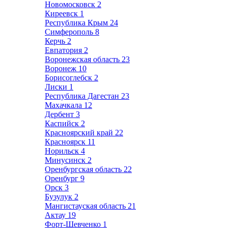
Новомосковск
2
Киреевск
1
Республика Крым
24
Симферополь
8
Керчь
2
Евпатория
2
Воронежская область
23
Воронеж
10
Борисоглебск
2
Лиски
1
Республика Дагестан
23
Махачкала
12
Дербент
3
Каспийск
2
Красноярский край
22
Красноярск
11
Норильск
4
Минусинск
2
Оренбургская область
22
Оренбург
9
Орск
3
Бузулук
2
Мангистауская область
21
Актау
19
Форт-Шевченко
1