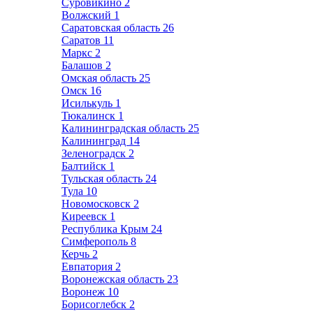
Суровикино
2
Волжский
1
Саратовская область
26
Саратов
11
Маркс
2
Балашов
2
Омская область
25
Омск
16
Исилькуль
1
Тюкалинск
1
Калининградская область
25
Калининград
14
Зеленоградск
2
Балтийск
1
Тульская область
24
Тула
10
Новомосковск
2
Киреевск
1
Республика Крым
24
Симферополь
8
Керчь
2
Евпатория
2
Воронежская область
23
Воронеж
10
Борисоглебск
2