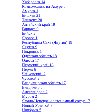
Хабаровск
14
Комсомольск-на-Амуре
5
Амурск
1
Бишкек
21
Ташкент
20
Алтайский край
19
Барнаул
9
Бийск
2
Яровое
1
Республика Саха (Якутия)
19
Якутск
9
Покровск
1
Одесская область
18
Одесса
17
Пермский край
18
Пермь
6
Чайковский
2
Чусовой
2
Владимирская область
17
Владимир
5
Александров
2
Муром
2
Ямало-Ненецкий автономный округ
17
Новый Уренгой
7
Ноябрьск
5