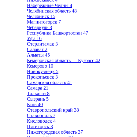
Набережные Челны
4
Челябинская область
48
Челябинск
15
Магнитогорск
7
Чебаркуль
3
Республика Башкортостан
47
Уфа
16
Стерлитамак
3
Салават
2
Алматы
45
Кемеровская область — Кузбасс
42
Кемерово
10
Новокузнецк
5
Прокопьевск
3
Самарская область
41
Самара
21
Тольятти
8
Сызрань
5
Київ
40
Ставропольский край
38
Ставрополь
7
Кисловодск
4
Пятигорск
3
Нижегородская область
37