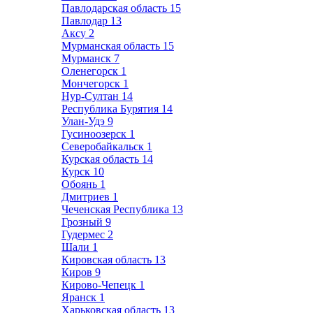
Павлодарская область
15
Павлодар
13
Аксу
2
Мурманская область
15
Мурманск
7
Оленегорск
1
Мончегорск
1
Нур-Султан
14
Республика Бурятия
14
Улан-Удэ
9
Гусиноозерск
1
Северобайкальск
1
Курская область
14
Курск
10
Обоянь
1
Дмитриев
1
Чеченская Республика
13
Грозный
9
Гудермес
2
Шали
1
Кировская область
13
Киров
9
Кирово-Чепецк
1
Яранск
1
Харьковская область
13