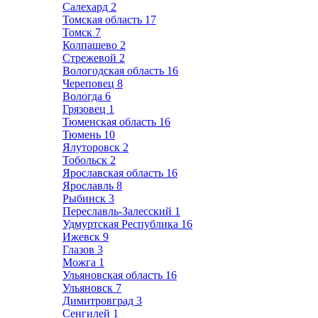
Салехард
2
Томская область
17
Томск
7
Колпашево
2
Стрежевой
2
Вологодская область
16
Череповец
8
Вологда
6
Грязовец
1
Тюменская область
16
Тюмень
10
Ялуторовск
2
Тобольск
2
Ярославская область
16
Ярославль
8
Рыбинск
3
Переславль-Залесский
1
Удмуртская Республика
16
Ижевск
9
Глазов
3
Можга
1
Ульяновская область
16
Ульяновск
7
Димитровград
3
Сенгилей
1