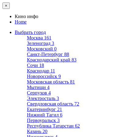
×
Кино инфо
Home
Выбрать город
Москва
161
Зеленоград
3
Московский
0
Санкт-Петербург
88
Краснодарский край
83
Сочи
18
Краснодар
11
Новороссийск
9
Московская область
81
Мытищи
4
Серпухов
4
Электросталь
3
Свердловская область
72
Екатеринбург
21
Нижний Тагил
6
Первоуральск
3
Республика Татарстан
62
Казань
20
Нижнекамск
4