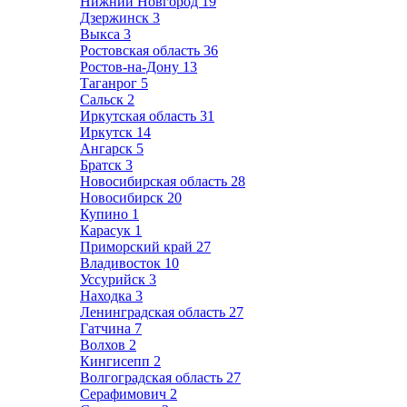
Нижний Новгород
19
Дзержинск
3
Выкса
3
Ростовская область
36
Ростов-на-Дону
13
Таганрог
5
Сальск
2
Иркутская область
31
Иркутск
14
Ангарск
5
Братск
3
Новосибирская область
28
Новосибирск
20
Купино
1
Карасук
1
Приморский край
27
Владивосток
10
Уссурийск
3
Находка
3
Ленинградская область
27
Гатчина
7
Волхов
2
Кингисепп
2
Волгоградская область
27
Серафимович
2