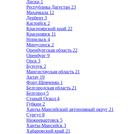
Лиски
1
Республика Дагестан
23
Махачкала
12
Дербент
3
Каспийск
2
Красноярский край
22
Красноярск
11
Норильск
4
Минусинск
2
Оренбургская область
22
Оренбург
9
Орск
3
Бузулук
2
Мангистауская область
21
Актау
19
Форт-Шевченко
1
Белгородская область
21
Белгород
5
Старый Оскол
4
Губкин
2
Ханты-Мансийский автономный округ
21
Сургут
8
Нижневартовск
5
Ханты-Мансийск
3
Хабаровский край
21