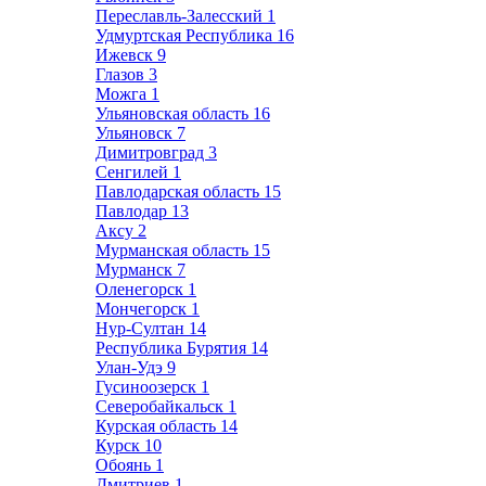
Переславль-Залесский
1
Удмуртская Республика
16
Ижевск
9
Глазов
3
Можга
1
Ульяновская область
16
Ульяновск
7
Димитровград
3
Сенгилей
1
Павлодарская область
15
Павлодар
13
Аксу
2
Мурманская область
15
Мурманск
7
Оленегорск
1
Мончегорск
1
Нур-Султан
14
Республика Бурятия
14
Улан-Удэ
9
Гусиноозерск
1
Северобайкальск
1
Курская область
14
Курск
10
Обоянь
1
Дмитриев
1