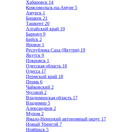
Хабаровск
14
Комсомольск-на-Амуре
5
Амурск
1
Бишкек
21
Ташкент
20
Алтайский край
19
Барнаул
9
Бийск
2
Яровое
1
Республика Саха (Якутия)
19
Якутск
9
Покровск
1
Одесская область
18
Одесса
17
Пермский край
18
Пермь
6
Чайковский
2
Чусовой
2
Владимирская область
17
Владимир
5
Александров
2
Муром
2
Ямало-Ненецкий автономный округ
17
Новый Уренгой
7
Ноябрьск
5