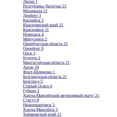
Лиски
1
Республика Дагестан
23
Махачкала
12
Дербент
3
Каспийск
2
Красноярский край
22
Красноярск
11
Норильск
4
Минусинск
2
Оренбургская область
22
Оренбург
9
Орск
3
Бузулук
2
Мангистауская область
21
Актау
19
Форт-Шевченко
1
Белгородская область
21
Белгород
5
Старый Оскол
4
Губкин
2
Ханты-Мансийский автономный округ
21
Сургут
8
Нижневартовск
5
Ханты-Мансийск
3
Хабаровский край
21