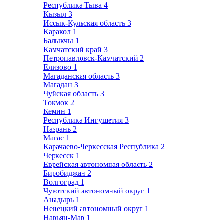
Республика Тыва
4
Кызыл
3
Иссык-Кульская область
3
Каракол
1
Балыкчы
1
Камчатский край
3
Петропавловск-Камчатский
2
Елизово
1
Магаданская область
3
Магадан
3
Чуйская область
3
Токмок
2
Кемин
1
Республика Ингушетия
3
Назрань
2
Магас
1
Карачаево-Черкесская Республика
2
Черкесск
1
Еврейская автономная область
2
Биробиджан
2
Волгоград
1
Чукотский автономный округ
1
Анадырь
1
Ненецкий автономный округ
1
Нарьян-Мар
1