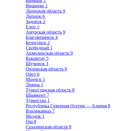
Бровари
1
Вишневе
1
Липецкая область
9
Липецк
6
Задонск
2
Елец
1
Амурская область
9
Благовещенск
4
Белогорск
2
Свободный
1
Акмолинская область
9
Кокшетау
5
Щучинск
3
Орловская область
9
Орел
6
Мценск
1
Ливны
1
Туркестанская область
8
Шымкент
7
Туркестан
1
Республика Северная Осетия — Алания
8
Владикавказ
7
Моздок
1
Ош
8
Сахалинская область
8