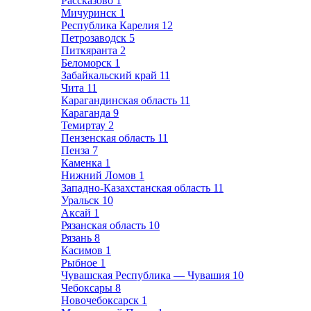
Рассказово
1
Мичуринск
1
Республика Карелия
12
Петрозаводск
5
Питкяранта
2
Беломорск
1
Забайкальский край
11
Чита
11
Карагандинская область
11
Караганда
9
Темиртау
2
Пензенская область
11
Пенза
7
Каменка
1
Нижний Ломов
1
Западно-Казахстанская область
11
Уральск
10
Аксай
1
Рязанская область
10
Рязань
8
Касимов
1
Рыбное
1
Чувашская Республика — Чувашия
10
Чебоксары
8
Новочебоксарск
1