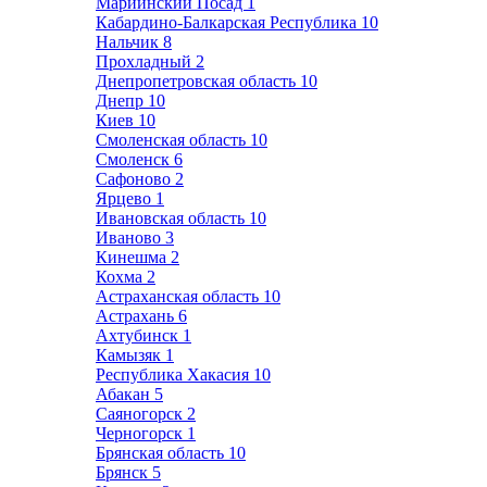
Мариинский Посад
1
Кабардино-Балкарская Республика
10
Нальчик
8
Прохладный
2
Днепропетровская область
10
Днепр
10
Киев
10
Смоленская область
10
Смоленск
6
Сафоново
2
Ярцево
1
Ивановская область
10
Иваново
3
Кинешма
2
Кохма
2
Астраханская область
10
Астрахань
6
Ахтубинск
1
Камызяк
1
Республика Хакасия
10
Абакан
5
Саяногорск
2
Черногорск
1
Брянская область
10
Брянск
5