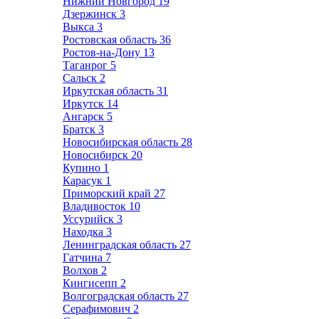
Нижний Новгород
19
Дзержинск
3
Выкса
3
Ростовская область
36
Ростов-на-Дону
13
Таганрог
5
Сальск
2
Иркутская область
31
Иркутск
14
Ангарск
5
Братск
3
Новосибирская область
28
Новосибирск
20
Купино
1
Карасук
1
Приморский край
27
Владивосток
10
Уссурийск
3
Находка
3
Ленинградская область
27
Гатчина
7
Волхов
2
Кингисепп
2
Волгоградская область
27
Серафимович
2