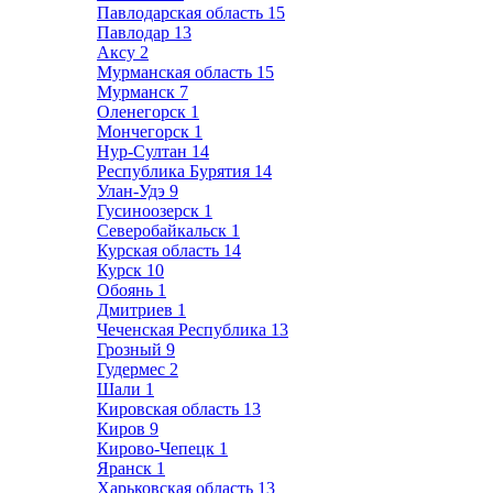
Павлодарская область
15
Павлодар
13
Аксу
2
Мурманская область
15
Мурманск
7
Оленегорск
1
Мончегорск
1
Нур-Султан
14
Республика Бурятия
14
Улан-Удэ
9
Гусиноозерск
1
Северобайкальск
1
Курская область
14
Курск
10
Обоянь
1
Дмитриев
1
Чеченская Республика
13
Грозный
9
Гудермес
2
Шали
1
Кировская область
13
Киров
9
Кирово-Чепецк
1
Яранск
1
Харьковская область
13