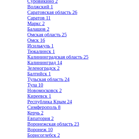
Суровикино
2
Волжский
1
Саратовская область
26
Саратов
11
Маркс
2
Балашов
2
Омская область
25
Омск
16
Исилькуль
1
Тюкалинск
1
Калининградская область
25
Калининград
14
Зеленоградск
2
Балтийск
1
Тульская область
24
Тула
10
Новомосковск
2
Киреевск
1
Республика Крым
24
Симферополь
8
Керчь
2
Евпатория
2
Воронежская область
23
Воронеж
10
Борисоглебск
2