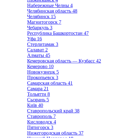
Набережные Челны
4
Челябинская область
48
Челябинск
15
Магнитогорск
7
Чебаркуль
3
Республика Башкортостан
47
Уфа
16
Стерлитамак
3
Салават
2
Алматы
45
Кемеровская область — Кузбасс
42
Кемерово
10
Новокузнецк
5
Прокопьевск
3
Самарская область
41
Самара
21
Тольятти
8
Сызрань
5
Київ
40
Ставропольский край
38
Ставрополь
7
Кисловодск
4
Пятигорск
3
Нижегородская область
37