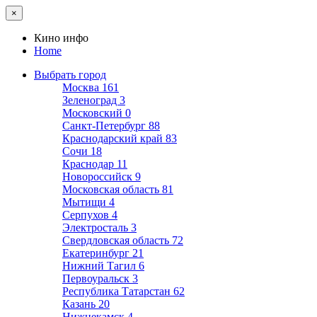
×
Кино инфо
Home
Выбрать город
Москва
161
Зеленоград
3
Московский
0
Санкт-Петербург
88
Краснодарский край
83
Сочи
18
Краснодар
11
Новороссийск
9
Московская область
81
Мытищи
4
Серпухов
4
Электросталь
3
Свердловская область
72
Екатеринбург
21
Нижний Тагил
6
Первоуральск
3
Республика Татарстан
62
Казань
20
Нижнекамск
4