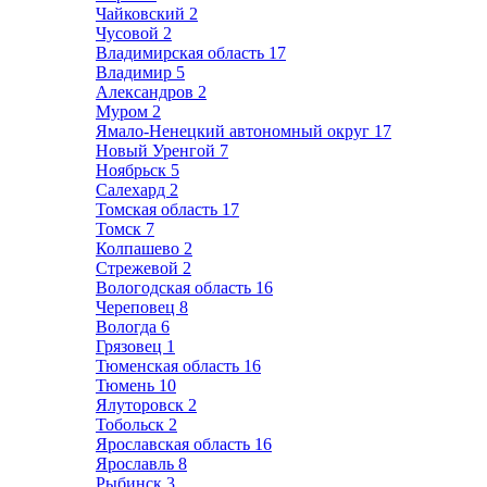
Чайковский
2
Чусовой
2
Владимирская область
17
Владимир
5
Александров
2
Муром
2
Ямало-Ненецкий автономный округ
17
Новый Уренгой
7
Ноябрьск
5
Салехард
2
Томская область
17
Томск
7
Колпашево
2
Стрежевой
2
Вологодская область
16
Череповец
8
Вологда
6
Грязовец
1
Тюменская область
16
Тюмень
10
Ялуторовск
2
Тобольск
2
Ярославская область
16
Ярославль
8
Рыбинск
3