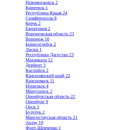
Новомосковск
2
Киреевск
1
Республика Крым
24
Симферополь
8
Керчь
2
Евпатория
2
Воронежская область
23
Воронеж
10
Борисоглебск
2
Лиски
1
Республика Дагестан
23
Махачкала
12
Дербент
3
Каспийск
2
Красноярский край
22
Красноярск
11
Норильск
4
Минусинск
2
Оренбургская область
22
Оренбург
9
Орск
3
Бузулук
2
Мангистауская область
21
Актау
19
Форт-Шевченко
1