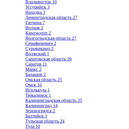
Владивосток
10
Уссурийск
3
Находка
3
Ленинградская область
27
Гатчина
7
Волхов
2
Кингисепп
2
Волгоградская область
27
Серафимович
2
Суровикино
2
Волжский
1
Саратовская область
26
Саратов
11
Маркс
2
Балашов
2
Омская область
25
Омск
16
Исилькуль
1
Тюкалинск
1
Калининградская область
25
Калининград
14
Зеленоградск
2
Балтийск
1
Тульская область
24
Тула
10