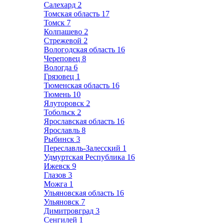
Салехард
2
Томская область
17
Томск
7
Колпашево
2
Стрежевой
2
Вологодская область
16
Череповец
8
Вологда
6
Грязовец
1
Тюменская область
16
Тюмень
10
Ялуторовск
2
Тобольск
2
Ярославская область
16
Ярославль
8
Рыбинск
3
Переславль-Залесский
1
Удмуртская Республика
16
Ижевск
9
Глазов
3
Можга
1
Ульяновская область
16
Ульяновск
7
Димитровград
3
Сенгилей
1