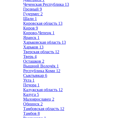
Чеченская Республика
13
Грозный
9
Гудермес
2
Шали
1
Кировская область
13
Киров
9
Кирово-Чепецк
1
Яранск
1
Харьковская область
13
Харьков
13
Тверская область
12
Тверь
4
Осташков
2
Вышний Волочёк
1
Республика Коми
12
Сыктывкар
6
Ухта
1
Печора
1
Калужская область
12
Калуга
5
Малоярославец
2
Обнинск
2
Тамбовская область
12
Тамбов
8