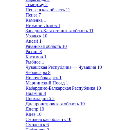
Темиртау
2
Пензенская область
11
Пенза
7
Каменка
1
Нижний Ломов
1
Западно-Казахстанская область
11
Уральск
10
Аксай
1
Рязанская область
10
Рязань
8
Касимов
1
Рыбное
1
Чувашская Республика — Чувашия
10
Чебоксары
8
Новочебоксарск
1
Мариинский Посад
1
Кабардино-Балкарская Республика
10
Нальчик
8
Прохладный
2
Днепропетровская область
10
Днепр
10
Киев
10
Смоленская область
10
Смоленск
6
Сафоново
2