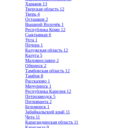
Харьков
13
Тверская область
12
Тверь
4
Осташков
2
Вышний Волочёк
1
Республика Коми
12
Сыктывкар
6
Ухта
1
Печора
1
Калужская область
12
Калуга
5
Малоярославец
2
Обнинск
2
Тамбовская область
12
Тамбов
8
Рассказово
1
Мичуринск
1
Республика Карелия
12
Петрозаводск
5
Питкяранта
2
Беломорск
1
Забайкальский край
11
Чита
11
Карагандинская область
11
Караганда
9