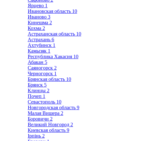
Ярцево
1
Ивановская область
10
Иваново
3
Кинешма
2
Кохма
2
Астраханская область
10
Астрахань
6
Ахтубинск
1
Камызяк
1
Республика Хакасия
10
Абакан
5
Саяногорск
2
Черногорск
1
Брянская область
10
Брянск
5
Клинцы
2
Почеп
1
Севастополь
10
Новгородская область
9
Малая Вишера
2
Боровичи
2
Великий Новгород
2
Киевская область
9
Ірпінь
2