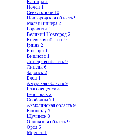
Клинцы
2
Почеп
1
Севастополь
10
Новгородская область
9
Малая Вишера
2
Боровичи
2
Великий Новгород
2
Киевская область
9
Ірпінь
2
Бровари
1
Вишневе
1
Липецкая область
9
Липецк
6
Задонск
2
Елец
1
Амурская область
9
Благовещенск
4
Белогорск
2
Свободный
1
Акмолинская область
9
Кокшетау
5
Щучинск
3
Орловская область
9
Орел
6
Мценск
1