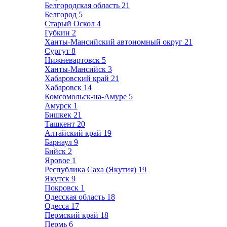
Белгородская область
21
Белгород
5
Старый Оскол
4
Губкин
2
Ханты-Мансийский автономный округ
21
Сургут
8
Нижневартовск
5
Ханты-Мансийск
3
Хабаровский край
21
Хабаровск
14
Комсомольск-на-Амуре
5
Амурск
1
Бишкек
21
Ташкент
20
Алтайский край
19
Барнаул
9
Бийск
2
Яровое
1
Республика Саха (Якутия)
19
Якутск
9
Покровск
1
Одесская область
18
Одесса
17
Пермский край
18
Пермь
6