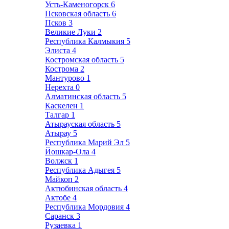
Усть-Каменогорск
6
Псковская область
6
Псков
3
Великие Луки
2
Республика Калмыкия
5
Элиста
4
Костромская область
5
Кострома
2
Мантурово
1
Нерехта
0
Алматинская область
5
Каскелен
1
Талгар
1
Атырауская область
5
Атырау
5
Республика Марий Эл
5
Йошкар-Ола
4
Волжск
1
Республика Адыгея
5
Майкоп
2
Актюбинская область
4
Актобе
4
Республика Мордовия
4
Саранск
3
Рузаевка
1