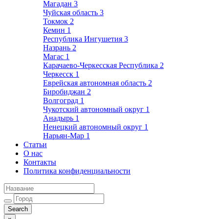
Магадан
3
Чуйская область
3
Токмок
2
Кемин
1
Республика Ингушетия
3
Назрань
2
Магас
1
Карачаево-Черкесская Республика
2
Черкесск
1
Еврейская автономная область
2
Биробиджан
2
Волгоград
1
Чукотский автономный округ
1
Анадырь
1
Ненецкий автономный округ
1
Нарьян-Мар
1
Статьи
О нас
Контакты
Политика конфиденциальности