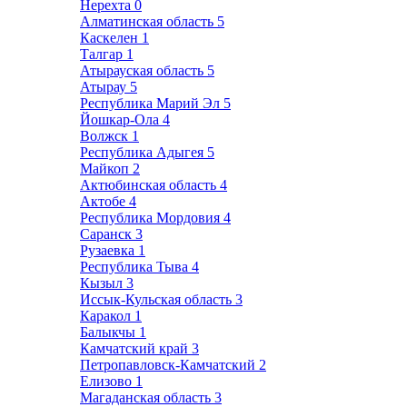
Нерехта
0
Алматинская область
5
Каскелен
1
Талгар
1
Атырауская область
5
Атырау
5
Республика Марий Эл
5
Йошкар-Ола
4
Волжск
1
Республика Адыгея
5
Майкоп
2
Актюбинская область
4
Актобе
4
Республика Мордовия
4
Саранск
3
Рузаевка
1
Республика Тыва
4
Кызыл
3
Иссык-Кульская область
3
Каракол
1
Балыкчы
1
Камчатский край
3
Петропавловск-Камчатский
2
Елизово
1
Магаданская область
3