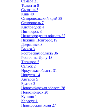
Самара
21
Тольятти
8
Сызрань
5
Київ
40
Ставропольский край
38
Ставрополь
7
Кисловодск
4
Пятигорск
3
Нижегородская область
37
Нижний Новгород
19
Дзержинск
3
Выкса
3
Ростовская область
36
Ростов-на-Дону
13
Таганрог
5
Сальск
2
Иркутская область
31
Иркутск
14
Ангарск
5
Братск
3
Новосибирская область
28
Новосибирск
20
Купино
1
Карасук
1
Приморский край
27