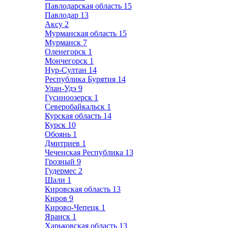
Павлодарская область
15
Павлодар
13
Аксу
2
Мурманская область
15
Мурманск
7
Оленегорск
1
Мончегорск
1
Нур-Султан
14
Республика Бурятия
14
Улан-Удэ
9
Гусиноозерск
1
Северобайкальск
1
Курская область
14
Курск
10
Обоянь
1
Дмитриев
1
Чеченская Республика
13
Грозный
9
Гудермес
2
Шали
1
Кировская область
13
Киров
9
Кирово-Чепецк
1
Яранск
1
Харьковская область
13