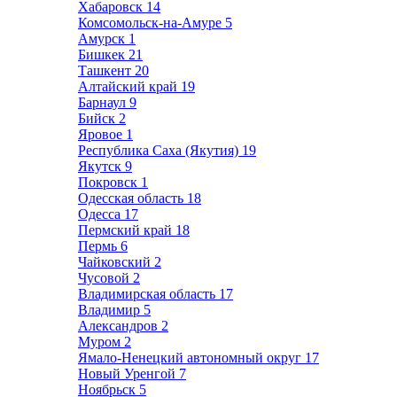
Хабаровск
14
Комсомольск-на-Амуре
5
Амурск
1
Бишкек
21
Ташкент
20
Алтайский край
19
Барнаул
9
Бийск
2
Яровое
1
Республика Саха (Якутия)
19
Якутск
9
Покровск
1
Одесская область
18
Одесса
17
Пермский край
18
Пермь
6
Чайковский
2
Чусовой
2
Владимирская область
17
Владимир
5
Александров
2
Муром
2
Ямало-Ненецкий автономный округ
17
Новый Уренгой
7
Ноябрьск
5