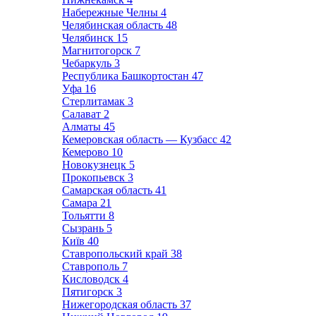
Набережные Челны
4
Челябинская область
48
Челябинск
15
Магнитогорск
7
Чебаркуль
3
Республика Башкортостан
47
Уфа
16
Стерлитамак
3
Салават
2
Алматы
45
Кемеровская область — Кузбасс
42
Кемерово
10
Новокузнецк
5
Прокопьевск
3
Самарская область
41
Самара
21
Тольятти
8
Сызрань
5
Київ
40
Ставропольский край
38
Ставрополь
7
Кисловодск
4
Пятигорск
3
Нижегородская область
37