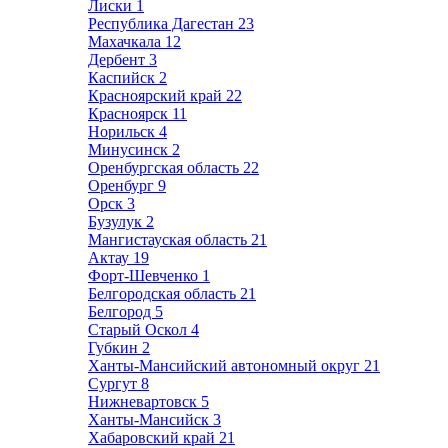
Лиски
1
Республика Дагестан
23
Махачкала
12
Дербент
3
Каспийск
2
Красноярский край
22
Красноярск
11
Норильск
4
Минусинск
2
Оренбургская область
22
Оренбург
9
Орск
3
Бузулук
2
Мангистауская область
21
Актау
19
Форт-Шевченко
1
Белгородская область
21
Белгород
5
Старый Оскол
4
Губкин
2
Ханты-Мансийский автономный округ
21
Сургут
8
Нижневартовск
5
Ханты-Мансийск
3
Хабаровский край
21