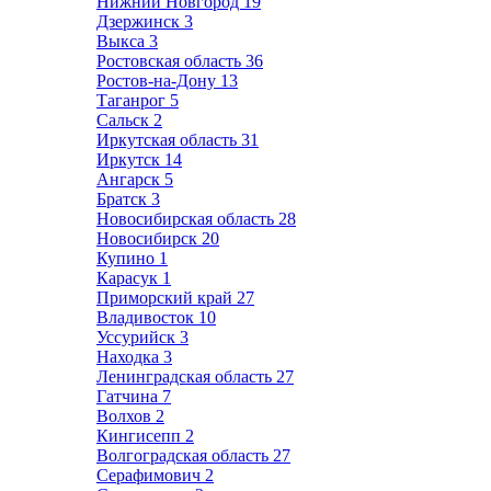
Нижний Новгород
19
Дзержинск
3
Выкса
3
Ростовская область
36
Ростов-на-Дону
13
Таганрог
5
Сальск
2
Иркутская область
31
Иркутск
14
Ангарск
5
Братск
3
Новосибирская область
28
Новосибирск
20
Купино
1
Карасук
1
Приморский край
27
Владивосток
10
Уссурийск
3
Находка
3
Ленинградская область
27
Гатчина
7
Волхов
2
Кингисепп
2
Волгоградская область
27
Серафимович
2