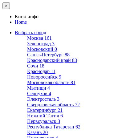
×
Кино инфо
Home
Выбрать город
Москва
161
Зеленоград
3
Московский
0
Санкт-Петербург
88
Краснодарский край
83
Сочи
18
Краснодар
11
Новороссийск
9
Московская область
81
Мытищи
4
Серпухов
4
Электросталь
3
Свердловская область
72
Екатеринбург
21
Нижний Тагил
6
Первоуральск
3
Республика Татарстан
62
Казань
20
Нижнекамск
4