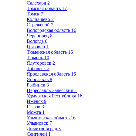
Салехард
2
Томская область
17
Томск
7
Колпашево
2
Стрежевой
2
Вологодская область
16
Череповец
8
Вологда
6
Грязовец
1
Тюменская область
16
Тюмень
10
Ялуторовск
2
Тобольск
2
Ярославская область
16
Ярославль
8
Рыбинск
3
Переславль-Залесский
1
Удмуртская Республика
16
Ижевск
9
Глазов
3
Можга
1
Ульяновская область
16
Ульяновск
7
Димитровград
3
Сенгилей
1