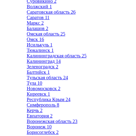
Суровикино
2
Волжский
1
Саратовская область
26
Саратов
11
Маркс
2
Балашов
2
Омская область
25
Омск
16
Исилькуль
1
Тюкалинск
1
Калининградская область
25
Калининград
14
Зеленоградск
2
Балтийск
1
Тульская область
24
Тула
10
Новомосковск
2
Киреевск
1
Республика Крым
24
Симферополь
8
Керчь
2
Евпатория
2
Воронежская область
23
Воронеж
10
Борисоглебск
2