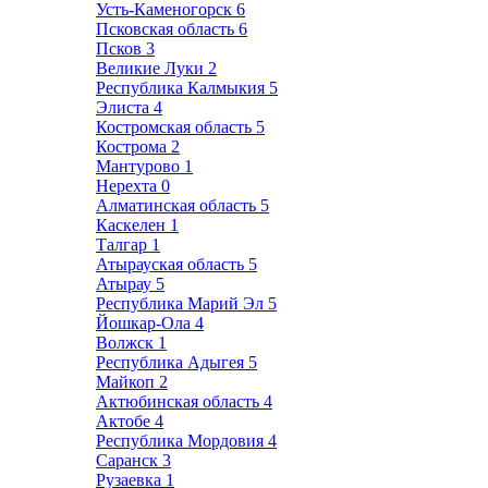
Усть-Каменогорск
6
Псковская область
6
Псков
3
Великие Луки
2
Республика Калмыкия
5
Элиста
4
Костромская область
5
Кострома
2
Мантурово
1
Нерехта
0
Алматинская область
5
Каскелен
1
Талгар
1
Атырауская область
5
Атырау
5
Республика Марий Эл
5
Йошкар-Ола
4
Волжск
1
Республика Адыгея
5
Майкоп
2
Актюбинская область
4
Актобе
4
Республика Мордовия
4
Саранск
3
Рузаевка
1