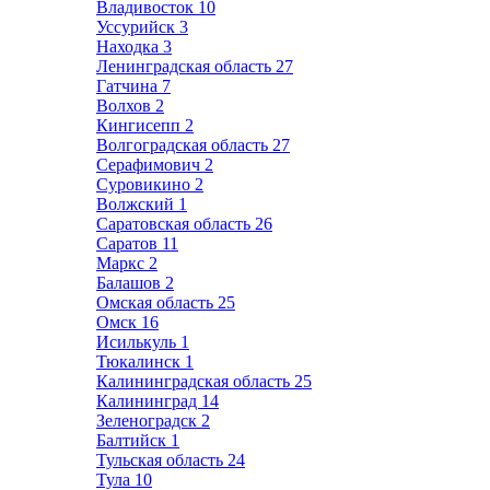
Владивосток
10
Уссурийск
3
Находка
3
Ленинградская область
27
Гатчина
7
Волхов
2
Кингисепп
2
Волгоградская область
27
Серафимович
2
Суровикино
2
Волжский
1
Саратовская область
26
Саратов
11
Маркс
2
Балашов
2
Омская область
25
Омск
16
Исилькуль
1
Тюкалинск
1
Калининградская область
25
Калининград
14
Зеленоградск
2
Балтийск
1
Тульская область
24
Тула
10