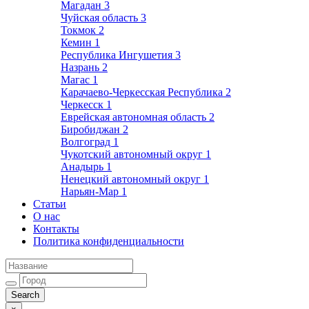
Магадан
3
Чуйская область
3
Токмок
2
Кемин
1
Республика Ингушетия
3
Назрань
2
Магас
1
Карачаево-Черкесская Республика
2
Черкесск
1
Еврейская автономная область
2
Биробиджан
2
Волгоград
1
Чукотский автономный округ
1
Анадырь
1
Ненецкий автономный округ
1
Нарьян-Мар
1
Статьи
О нас
Контакты
Политика конфиденциальности