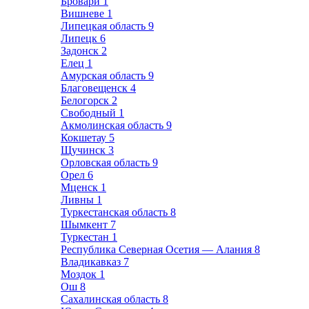
Бровари
1
Вишневе
1
Липецкая область
9
Липецк
6
Задонск
2
Елец
1
Амурская область
9
Благовещенск
4
Белогорск
2
Свободный
1
Акмолинская область
9
Кокшетау
5
Щучинск
3
Орловская область
9
Орел
6
Мценск
1
Ливны
1
Туркестанская область
8
Шымкент
7
Туркестан
1
Республика Северная Осетия — Алания
8
Владикавказ
7
Моздок
1
Ош
8
Сахалинская область
8