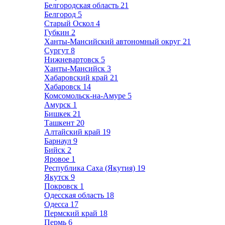
Белгородская область
21
Белгород
5
Старый Оскол
4
Губкин
2
Ханты-Мансийский автономный округ
21
Сургут
8
Нижневартовск
5
Ханты-Мансийск
3
Хабаровский край
21
Хабаровск
14
Комсомольск-на-Амуре
5
Амурск
1
Бишкек
21
Ташкент
20
Алтайский край
19
Барнаул
9
Бийск
2
Яровое
1
Республика Саха (Якутия)
19
Якутск
9
Покровск
1
Одесская область
18
Одесса
17
Пермский край
18
Пермь
6