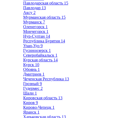
Павлодарская область
15
Павлодар
13
Аксу
2
Мурманская область
15
Мурманск
7
Оленегорск
1
Мончегорск
1
Нур-Султан
14
Республика Бурятия
14
Улан-Удэ
9
Гусиноозерск
1
Северобайкальск
1
Курская область
14
Курск
10
Обоянь
1
Дмитриев
1
Чеченская Республика
13
Грозный
9
Гудермес
2
Шали
1
Кировская область
13
Киров
9
Кирово-Чепецк
1
Яранск
1
Харьковская область
13