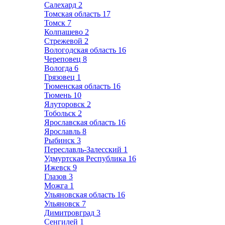
Салехард
2
Томская область
17
Томск
7
Колпашево
2
Стрежевой
2
Вологодская область
16
Череповец
8
Вологда
6
Грязовец
1
Тюменская область
16
Тюмень
10
Ялуторовск
2
Тобольск
2
Ярославская область
16
Ярославль
8
Рыбинск
3
Переславль-Залесский
1
Удмуртская Республика
16
Ижевск
9
Глазов
3
Можга
1
Ульяновская область
16
Ульяновск
7
Димитровград
3
Сенгилей
1