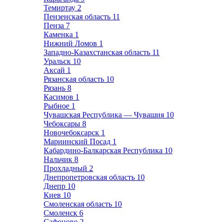
Темиртау
2
Пензенская область
11
Пенза
7
Каменка
1
Нижний Ломов
1
Западно-Казахстанская область
11
Уральск
10
Аксай
1
Рязанская область
10
Рязань
8
Касимов
1
Рыбное
1
Чувашская Республика — Чувашия
10
Чебоксары
8
Новочебоксарск
1
Мариинский Посад
1
Кабардино-Балкарская Республика
10
Нальчик
8
Прохладный
2
Днепропетровская область
10
Днепр
10
Киев
10
Смоленская область
10
Смоленск
6
Сафоново
2