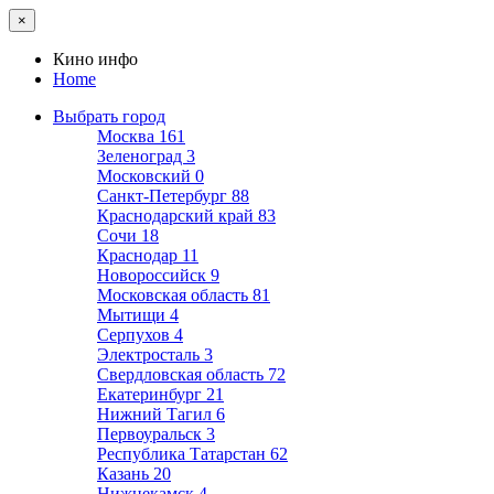
×
Кино инфо
Home
Выбрать город
Москва
161
Зеленоград
3
Московский
0
Санкт-Петербург
88
Краснодарский край
83
Сочи
18
Краснодар
11
Новороссийск
9
Московская область
81
Мытищи
4
Серпухов
4
Электросталь
3
Свердловская область
72
Екатеринбург
21
Нижний Тагил
6
Первоуральск
3
Республика Татарстан
62
Казань
20
Нижнекамск
4