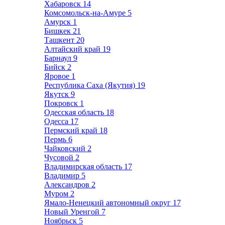
Хабаровск
14
Комсомольск-на-Амуре
5
Амурск
1
Бишкек
21
Ташкент
20
Алтайский край
19
Барнаул
9
Бийск
2
Яровое
1
Республика Саха (Якутия)
19
Якутск
9
Покровск
1
Одесская область
18
Одесса
17
Пермский край
18
Пермь
6
Чайковский
2
Чусовой
2
Владимирская область
17
Владимир
5
Александров
2
Муром
2
Ямало-Ненецкий автономный округ
17
Новый Уренгой
7
Ноябрьск
5