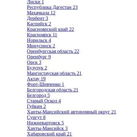
Лиски
1
Республика Дагестан
23
Махачкала
12
Дербент
3
Каспийск
2
Красноярский край
22
Красноярск
11
Норильск
4
Минусинск
2
Оренбургская область
22
Оренбург
9
Орск
3
Бузулук
2
Мангистауская область
21
Актау
19
Форт-Шевченко
1
Белгородская область
21
Белгород
5
Старый Оскол
4
Губкин
2
Ханты-Мансийский автономный округ
21
Сургут
8
Нижневартовск
5
Ханты-Мансийск
3
Хабаровский край
21