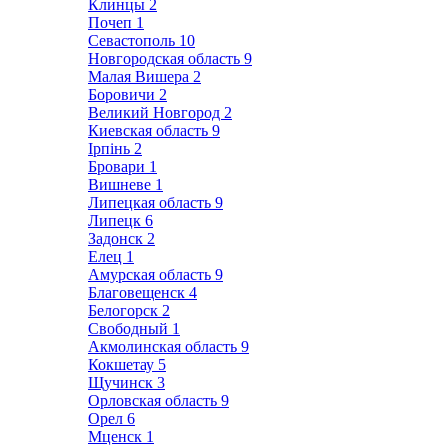
Клинцы
2
Почеп
1
Севастополь
10
Новгородская область
9
Малая Вишера
2
Боровичи
2
Великий Новгород
2
Киевская область
9
Ірпінь
2
Бровари
1
Вишневе
1
Липецкая область
9
Липецк
6
Задонск
2
Елец
1
Амурская область
9
Благовещенск
4
Белогорск
2
Свободный
1
Акмолинская область
9
Кокшетау
5
Щучинск
3
Орловская область
9
Орел
6
Мценск
1