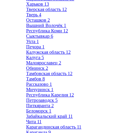
Харьков
13
Тверская область
12
Тверь
4
Осташков
2
Вышний Волочёк
1
Республика Коми
12
Сыктывкар
6
Ухта
1
Печора
1
Калужская область
12
Калуга
5
Малоярославец
2
Обнинск
2
Тамбовская область
12
Тамбов
8
Рассказово
1
Мичуринск
1
Республика Карелия
12
Петрозаводск
5
Питкяранта
2
Беломорск
1
Забайкальский край
11
Чита
11
Карагандинская область
11
Караганда
9