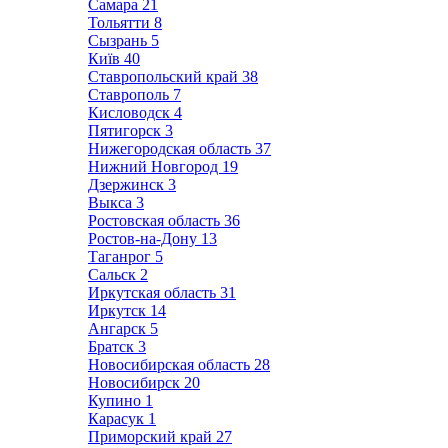
Самара
21
Тольятти
8
Сызрань
5
Київ
40
Ставропольский край
38
Ставрополь
7
Кисловодск
4
Пятигорск
3
Нижегородская область
37
Нижний Новгород
19
Дзержинск
3
Выкса
3
Ростовская область
36
Ростов-на-Дону
13
Таганрог
5
Сальск
2
Иркутская область
31
Иркутск
14
Ангарск
5
Братск
3
Новосибирская область
28
Новосибирск
20
Купино
1
Карасук
1
Приморский край
27