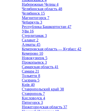
Набережные Челны
4
Челябинская область
48
Челябинск
15
Магнитогорск
7
Чебаркуль
3
Республика Башкортостан
47
Уфа
16
Стерлитамак
3
Салават
2
Алматы
45
Кемеровская область — Кузбасс
42
Кемерово
10
Новокузнецк
5
Прокопьевск
3
Самарская область
41
Самара
21
Тольятти
8
Сызрань
5
Київ
40
Ставропольский край
38
Ставрополь
7
Кисловодск
4
Пятигорск
3
Нижегородская область
37