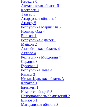
Нерехта
0
Алматинская область
5
Каскелен
1
Талгар
1
Атырауская область
5
Атырау
5
Республика Марий Эл
5
Йошкар-Ола
4
Волжск
1
Республика Адыгея
5
Майкоп
2
Актюбинская область
4
Актобе
4
Республика Мордовия
4
Саранск
3
Рузаевка
1
Республика Тыва
4
Кызыл
3
Иссык-Кульская область
3
Каракол
1
Балыкчы
1
Камчатский край
3
Петропавловск-Камчатский
2
Елизово
1
Магаданская область
3