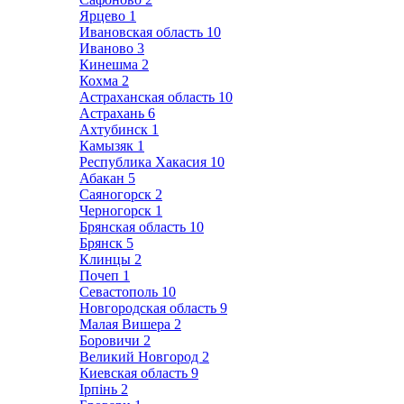
Ярцево
1
Ивановская область
10
Иваново
3
Кинешма
2
Кохма
2
Астраханская область
10
Астрахань
6
Ахтубинск
1
Камызяк
1
Республика Хакасия
10
Абакан
5
Саяногорск
2
Черногорск
1
Брянская область
10
Брянск
5
Клинцы
2
Почеп
1
Севастополь
10
Новгородская область
9
Малая Вишера
2
Боровичи
2
Великий Новгород
2
Киевская область
9
Ірпінь
2