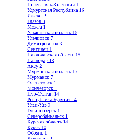
Переславль-Залесский
1
Удмуртская Республика
16
Ижевск
9
Глазов
3
Можга
1
Ульяновская область
16
Ульяновск
7
Димитровград
3
Сенгилей
1
Павлодарская область
15
Павлодар
13
Аксу
2
Мурманская область
15
Мурманск
7
Оленегорск
1
Мончегорск
1
Нур-Султан
14
Республика Бурятия
14
Улан-Удэ
9
Гусиноозерск
1
Северобайкальск
1
Курская область
14
Курск
10
Обоянь
1
Дмитриев
1