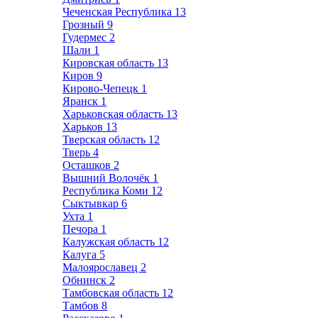
Чеченская Республика
13
Грозный
9
Гудермес
2
Шали
1
Кировская область
13
Киров
9
Кирово-Чепецк
1
Яранск
1
Харьковская область
13
Харьков
13
Тверская область
12
Тверь
4
Осташков
2
Вышний Волочёк
1
Республика Коми
12
Сыктывкар
6
Ухта
1
Печора
1
Калужская область
12
Калуга
5
Малоярославец
2
Обнинск
2
Тамбовская область
12
Тамбов
8