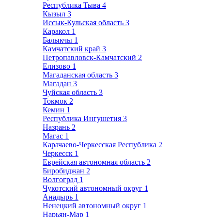
Республика Тыва
4
Кызыл
3
Иссык-Кульская область
3
Каракол
1
Балыкчы
1
Камчатский край
3
Петропавловск-Камчатский
2
Елизово
1
Магаданская область
3
Магадан
3
Чуйская область
3
Токмок
2
Кемин
1
Республика Ингушетия
3
Назрань
2
Магас
1
Карачаево-Черкесская Республика
2
Черкесск
1
Еврейская автономная область
2
Биробиджан
2
Волгоград
1
Чукотский автономный округ
1
Анадырь
1
Ненецкий автономный округ
1
Нарьян-Мар
1