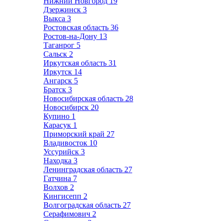
Нижний Новгород
19
Дзержинск
3
Выкса
3
Ростовская область
36
Ростов-на-Дону
13
Таганрог
5
Сальск
2
Иркутская область
31
Иркутск
14
Ангарск
5
Братск
3
Новосибирская область
28
Новосибирск
20
Купино
1
Карасук
1
Приморский край
27
Владивосток
10
Уссурийск
3
Находка
3
Ленинградская область
27
Гатчина
7
Волхов
2
Кингисепп
2
Волгоградская область
27
Серафимович
2