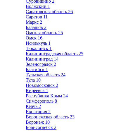
Суровикино
2
Волжский
1
Саратовская область
26
Саратов
11
Маркс
2
Балашов
2
Омская область
25
Омск
16
Исилькуль
1
Тюкалинск
1
Калининградская область
25
Калининград
14
Зеленоградск
2
Балтийск
1
Тульская область
24
Тула
10
Новомосковск
2
Киреевск
1
Республика Крым
24
Симферополь
8
Керчь
2
Евпатория
2
Воронежская область
23
Воронеж
10
Борисоглебск
2