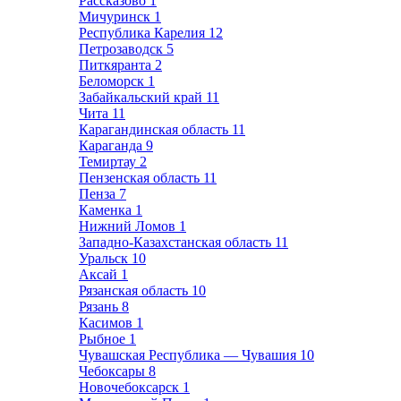
Рассказово
1
Мичуринск
1
Республика Карелия
12
Петрозаводск
5
Питкяранта
2
Беломорск
1
Забайкальский край
11
Чита
11
Карагандинская область
11
Караганда
9
Темиртау
2
Пензенская область
11
Пенза
7
Каменка
1
Нижний Ломов
1
Западно-Казахстанская область
11
Уральск
10
Аксай
1
Рязанская область
10
Рязань
8
Касимов
1
Рыбное
1
Чувашская Республика — Чувашия
10
Чебоксары
8
Новочебоксарск
1