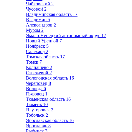
Чайковский
2
Чусовой
2
Владимирская область
17
Владимир
5
Александров
2
Муром
2
Ямало-Ненецкий автономный округ
17
Новый Уренгой
7
Ноябрьск
5
Салехард
2
Томская область
17
Томск
7
Колпашево
2
Стрежевой
2
Вологодская область
16
Череповец
8
Вологда
6
Грязовец
1
Тюменская область
16
Тюмень
10
Ялуторовск
2
Тобольск
2
Ярославская область
16
Ярославль
8
Рыбинск
3