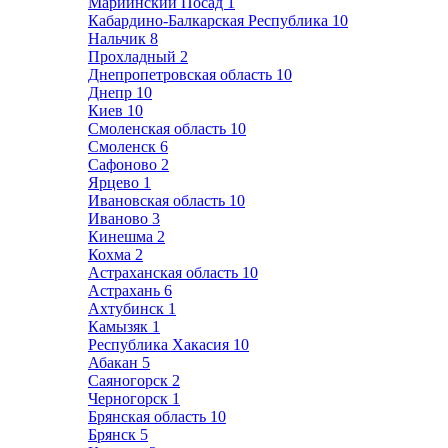
Мариинский Посад
1
Кабардино-Балкарская Республика
10
Нальчик
8
Прохладный
2
Днепропетровская область
10
Днепр
10
Киев
10
Смоленская область
10
Смоленск
6
Сафоново
2
Ярцево
1
Ивановская область
10
Иваново
3
Кинешма
2
Кохма
2
Астраханская область
10
Астрахань
6
Ахтубинск
1
Камызяк
1
Республика Хакасия
10
Абакан
5
Саяногорск
2
Черногорск
1
Брянская область
10
Брянск
5