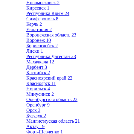
Новомосковск
2
Киреевск
1
Республика Крым
24
Симферополь
8
Керчь
2
Евпатория
2
Воронежская область
23
Воронеж
10
Борисоглебск
2
Лиски
1
Республика Дагестан
23
Махачкала
12
Дербент
3
Каспийск
2
Красноярский край
22
Красноярск
11
Норильск
4
Минусинск
2
Оренбургская область
22
Оренбург
9
Орск
3
Бузулук
2
Мангистауская область
21
Актау
19
Форт-Шевченко
1