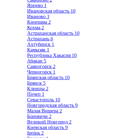
Ярцево
1
Ивановская область
10
Иваново
3
Кинешма
2
Кохма
2
Астраханская область
10
Астрахань
6
Ахтубинск
1
Камызяк
1
Республика Хакасия
10
Абакан
5
Саяногорск
2
Черногорск
1
Брянская область
10
Брянск
5
Клинцы
2
Почеп
1
Севастополь
10
Новгородская область
9
Малая Вишера
2
Боровичи
2
Великий Новгород
2
Киевская область
9
Ірпінь
2