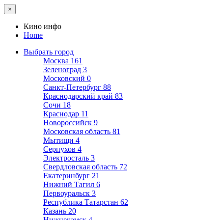
×
Кино инфо
Home
Выбрать город
Москва
161
Зеленоград
3
Московский
0
Санкт-Петербург
88
Краснодарский край
83
Сочи
18
Краснодар
11
Новороссийск
9
Московская область
81
Мытищи
4
Серпухов
4
Электросталь
3
Свердловская область
72
Екатеринбург
21
Нижний Тагил
6
Первоуральск
3
Республика Татарстан
62
Казань
20
Нижнекамск
4