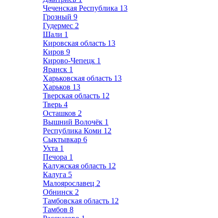
Чеченская Республика
13
Грозный
9
Гудермес
2
Шали
1
Кировская область
13
Киров
9
Кирово-Чепецк
1
Яранск
1
Харьковская область
13
Харьков
13
Тверская область
12
Тверь
4
Осташков
2
Вышний Волочёк
1
Республика Коми
12
Сыктывкар
6
Ухта
1
Печора
1
Калужская область
12
Калуга
5
Малоярославец
2
Обнинск
2
Тамбовская область
12
Тамбов
8