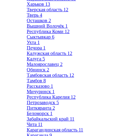
Харьков
13
Тверская область
12
Тверь
4
Осташков
2
Вышний Волочёк
1
Республика Коми
12
Сыктывкар
6
Ухта
1
Печора
1
Калужская область
12
Калуга
5
Малоярославец
2
Обнинск
2
Тамбовская область
12
Тамбов
8
Рассказово
1
Мичуринск
1
Республика Карелия
12
Петрозаводск
5
Питкяранта
2
Беломорск
1
Забайкальский край
11
Чита
11
Карагандинская область
11
Караганда
9