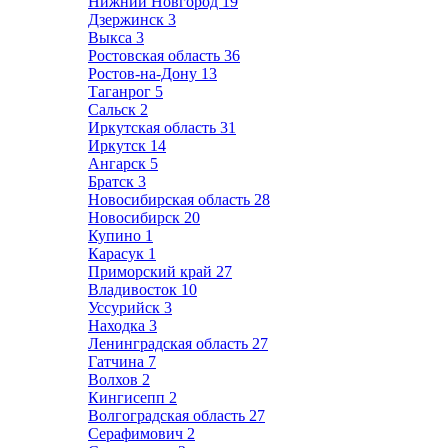
Нижний Новгород
19
Дзержинск
3
Выкса
3
Ростовская область
36
Ростов-на-Дону
13
Таганрог
5
Сальск
2
Иркутская область
31
Иркутск
14
Ангарск
5
Братск
3
Новосибирская область
28
Новосибирск
20
Купино
1
Карасук
1
Приморский край
27
Владивосток
10
Уссурийск
3
Находка
3
Ленинградская область
27
Гатчина
7
Волхов
2
Кингисепп
2
Волгоградская область
27
Серафимович
2