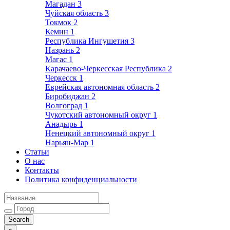
Магадан
3
Чуйская область
3
Токмок
2
Кемин
1
Республика Ингушетия
3
Назрань
2
Магас
1
Карачаево-Черкесская Республика
2
Черкесск
1
Еврейская автономная область
2
Биробиджан
2
Волгоград
1
Чукотский автономный округ
1
Анадырь
1
Ненецкий автономный округ
1
Нарьян-Мар
1
Статьи
О нас
Контакты
Политика конфиденциальности