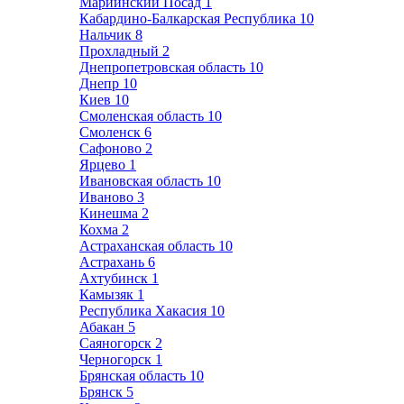
Мариинский Посад
1
Кабардино-Балкарская Республика
10
Нальчик
8
Прохладный
2
Днепропетровская область
10
Днепр
10
Киев
10
Смоленская область
10
Смоленск
6
Сафоново
2
Ярцево
1
Ивановская область
10
Иваново
3
Кинешма
2
Кохма
2
Астраханская область
10
Астрахань
6
Ахтубинск
1
Камызяк
1
Республика Хакасия
10
Абакан
5
Саяногорск
2
Черногорск
1
Брянская область
10
Брянск
5