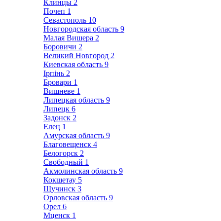
Клинцы
2
Почеп
1
Севастополь
10
Новгородская область
9
Малая Вишера
2
Боровичи
2
Великий Новгород
2
Киевская область
9
Ірпінь
2
Бровари
1
Вишневе
1
Липецкая область
9
Липецк
6
Задонск
2
Елец
1
Амурская область
9
Благовещенск
4
Белогорск
2
Свободный
1
Акмолинская область
9
Кокшетау
5
Щучинск
3
Орловская область
9
Орел
6
Мценск
1