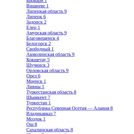
Бровари
1
Вишневе
1
Липецкая область
9
Липецк
6
Задонск
2
Елец
1
Амурская область
9
Благовещенск
4
Белогорск
2
Свободный
1
Акмолинская область
9
Кокшетау
5
Щучинск
3
Орловская область
9
Орел
6
Мценск
1
Ливны
1
Туркестанская область
8
Шымкент
7
Туркестан
1
Республика Северная Осетия — Алания
8
Владикавказ
7
Моздок
1
Ош
8
Сахалинская область
8