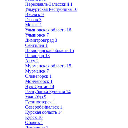
Переславль-Залесский
1
Удмуртская Республика
16
Ижевск
9
Глазов
3
Можга
1
Ульяновская область
16
Ульяновск
7
Димитровград
3
Сенгилей
1
Павлодарская область
15
Павлодар
13
Аксу
2
Мурманская область
15
Мурманск
7
Оленегорск
1
Мончегорск
1
Нур-Султан
14
Республика Бурятия
14
Улан-Удэ
9
Гусиноозерск
1
Северобайкальск
1
Курская область
14
Курск
10
Обоянь
1
Дмитриев
1