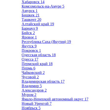
Хабаровск
14
Комсомольск-на-Амуре
5
Амурск
1
Бишкек
21
Ташкент
20
Алтайский край
19
Барнаул
9
Бийск
2
Яровое
1
Республика Саха (Якутия)
19
Якутск
9
Покровск
1
Одесская область
18
Одесса
17
Пермский край
18
Пермь
6
Чайковский
2
Чусовой
2
Владимирская область
17
Владимир
5
Александров
2
Муром
2
Ямало-Ненецкий автономный округ
17
Новый Уренгой
7
Ноябрьск
5