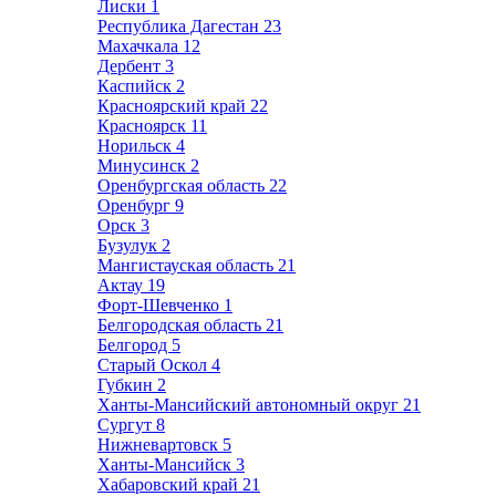
Лиски
1
Республика Дагестан
23
Махачкала
12
Дербент
3
Каспийск
2
Красноярский край
22
Красноярск
11
Норильск
4
Минусинск
2
Оренбургская область
22
Оренбург
9
Орск
3
Бузулук
2
Мангистауская область
21
Актау
19
Форт-Шевченко
1
Белгородская область
21
Белгород
5
Старый Оскол
4
Губкин
2
Ханты-Мансийский автономный округ
21
Сургут
8
Нижневартовск
5
Ханты-Мансийск
3
Хабаровский край
21