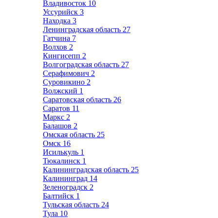
Владивосток
10
Уссурийск
3
Находка
3
Ленинградская область
27
Гатчина
7
Волхов
2
Кингисепп
2
Волгоградская область
27
Серафимович
2
Суровикино
2
Волжский
1
Саратовская область
26
Саратов
11
Маркс
2
Балашов
2
Омская область
25
Омск
16
Исилькуль
1
Тюкалинск
1
Калининградская область
25
Калининград
14
Зеленоградск
2
Балтийск
1
Тульская область
24
Тула
10