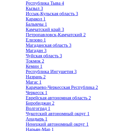
Республика Тыва
4
Кызыл
3
Иссык-Кульская область
3
Каракол
1
Балыкчы
1
Камчатский край
3
Петропавловск-Камчатский
2
Елизово
1
Магаданская область
3
Магадан
3
Чуйская область
3
Токмок
2
Кемин
1
Республика Ингушетия
3
Назрань
2
Магас
1
Карачаево-Черкесская Республика
2
Черкесск
1
Еврейская автономная область
2
Биробиджан
2
Волгоград
1
Чукотский автономный округ
1
Анадырь
1
Ненецкий автономный округ
1
Нарьян-Мар
1