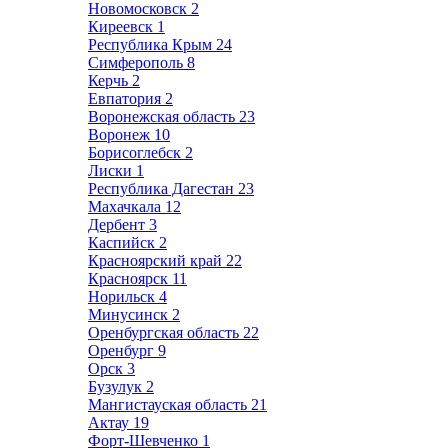
Новомосковск
2
Киреевск
1
Республика Крым
24
Симферополь
8
Керчь
2
Евпатория
2
Воронежская область
23
Воронеж
10
Борисоглебск
2
Лиски
1
Республика Дагестан
23
Махачкала
12
Дербент
3
Каспийск
2
Красноярский край
22
Красноярск
11
Норильск
4
Минусинск
2
Оренбургская область
22
Оренбург
9
Орск
3
Бузулук
2
Мангистауская область
21
Актау
19
Форт-Шевченко
1