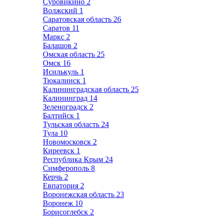
Суровикино
2
Волжский
1
Саратовская область
26
Саратов
11
Маркс
2
Балашов
2
Омская область
25
Омск
16
Исилькуль
1
Тюкалинск
1
Калининградская область
25
Калининград
14
Зеленоградск
2
Балтийск
1
Тульская область
24
Тула
10
Новомосковск
2
Киреевск
1
Республика Крым
24
Симферополь
8
Керчь
2
Евпатория
2
Воронежская область
23
Воронеж
10
Борисоглебск
2