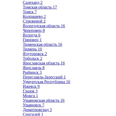
Салехард
2
Томская область
17
Томск
7
Колпашево
2
Стрежевой
2
Вологодская область
16
Череповец
8
Вологда
6
Грязовец
1
Тюменская область
16
Тюмень
10
Ялуторовск
2
Тобольск
2
Ярославская область
16
Ярославль
8
Рыбинск
3
Переславль-Залесский
1
Удмуртская Республика
16
Ижевск
9
Глазов
3
Можга
1
Ульяновская область
16
Ульяновск
7
Димитровград
3
Сенгилей
1