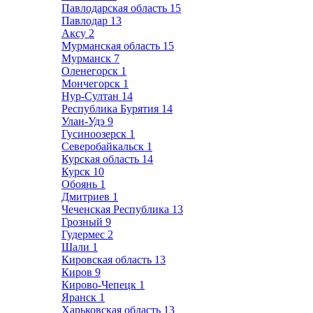
Павлодарская область
15
Павлодар
13
Аксу
2
Мурманская область
15
Мурманск
7
Оленегорск
1
Мончегорск
1
Нур-Султан
14
Республика Бурятия
14
Улан-Удэ
9
Гусиноозерск
1
Северобайкальск
1
Курская область
14
Курск
10
Обоянь
1
Дмитриев
1
Чеченская Республика
13
Грозный
9
Гудермес
2
Шали
1
Кировская область
13
Киров
9
Кирово-Чепецк
1
Яранск
1
Харьковская область
13