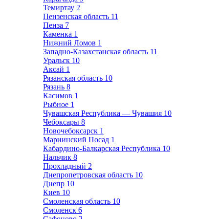
Темиртау
2
Пензенская область
11
Пенза
7
Каменка
1
Нижний Ломов
1
Западно-Казахстанская область
11
Уральск
10
Аксай
1
Рязанская область
10
Рязань
8
Касимов
1
Рыбное
1
Чувашская Республика — Чувашия
10
Чебоксары
8
Новочебоксарск
1
Мариинский Посад
1
Кабардино-Балкарская Республика
10
Нальчик
8
Прохладный
2
Днепропетровская область
10
Днепр
10
Киев
10
Смоленская область
10
Смоленск
6
Сафоново
2