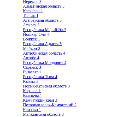
Нерехта
0
Алматинская область
5
Каскелен
1
Талгар
1
Атырауская область
5
Атырау
5
Республика Марий Эл
5
Йошкар-Ола
4
Волжск
1
Республика Адыгея
5
Майкоп
2
Актюбинская область
4
Актобе
4
Республика Мордовия
4
Саранск
3
Рузаевка
1
Республика Тыва
4
Кызыл
3
Иссык-Кульская область
3
Каракол
1
Балыкчы
1
Камчатский край
3
Петропавловск-Камчатский
2
Елизово
1
Магаданская область
3