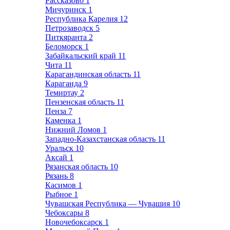
Рассказово
1
Мичуринск
1
Республика Карелия
12
Петрозаводск
5
Питкяранта
2
Беломорск
1
Забайкальский край
11
Чита
11
Карагандинская область
11
Караганда
9
Темиртау
2
Пензенская область
11
Пенза
7
Каменка
1
Нижний Ломов
1
Западно-Казахстанская область
11
Уральск
10
Аксай
1
Рязанская область
10
Рязань
8
Касимов
1
Рыбное
1
Чувашская Республика — Чувашия
10
Чебоксары
8
Новочебоксарск
1