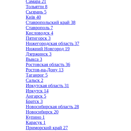
Самара
21
Тольятти
8
Сызрань
5
Київ
40
Ставропольский край
38
Ставрополь
7
Кисловодск
4
Пятигорск
3
Нижегородская область
37
Нижний Новгород
19
Дзержинск
3
Выкса
3
Ростовская область
36
Ростов-на-Дону
13
Таганрог
5
Сальск
2
Иркутская область
31
Иркутск
14
Ангарск
5
Братск
3
Новосибирская область
28
Новосибирск
20
Купино
1
Карасук
1
Приморский край
27