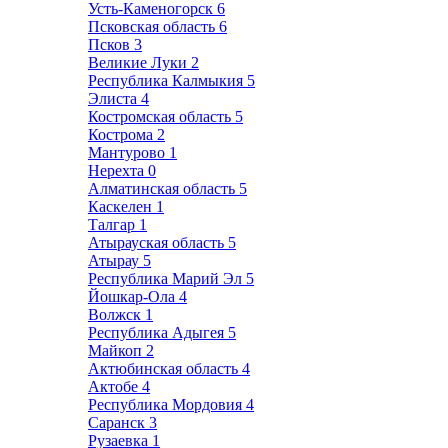
Усть-Каменогорск
6
Псковская область
6
Псков
3
Великие Луки
2
Республика Калмыкия
5
Элиста
4
Костромская область
5
Кострома
2
Мантурово
1
Нерехта
0
Алматинская область
5
Каскелен
1
Талгар
1
Атырауская область
5
Атырау
5
Республика Марий Эл
5
Йошкар-Ола
4
Волжск
1
Республика Адыгея
5
Майкоп
2
Актюбинская область
4
Актобе
4
Республика Мордовия
4
Саранск
3
Рузаевка
1