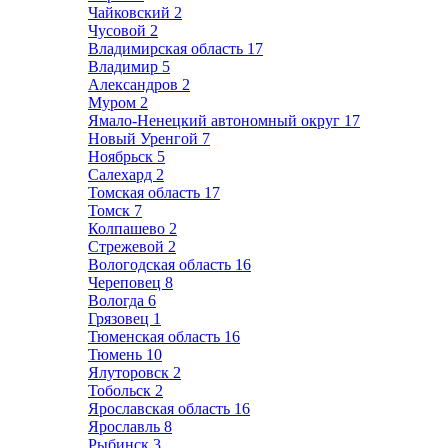
Чайковский
2
Чусовой
2
Владимирская область
17
Владимир
5
Александров
2
Муром
2
Ямало-Ненецкий автономный округ
17
Новый Уренгой
7
Ноябрьск
5
Салехард
2
Томская область
17
Томск
7
Колпашево
2
Стрежевой
2
Вологодская область
16
Череповец
8
Вологда
6
Грязовец
1
Тюменская область
16
Тюмень
10
Ялуторовск
2
Тобольск
2
Ярославская область
16
Ярославль
8
Рыбинск
3