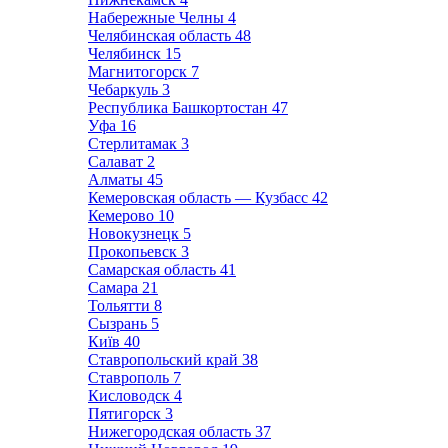
Набережные Челны
4
Челябинская область
48
Челябинск
15
Магнитогорск
7
Чебаркуль
3
Республика Башкортостан
47
Уфа
16
Стерлитамак
3
Салават
2
Алматы
45
Кемеровская область — Кузбасс
42
Кемерово
10
Новокузнецк
5
Прокопьевск
3
Самарская область
41
Самара
21
Тольятти
8
Сызрань
5
Київ
40
Ставропольский край
38
Ставрополь
7
Кисловодск
4
Пятигорск
3
Нижегородская область
37