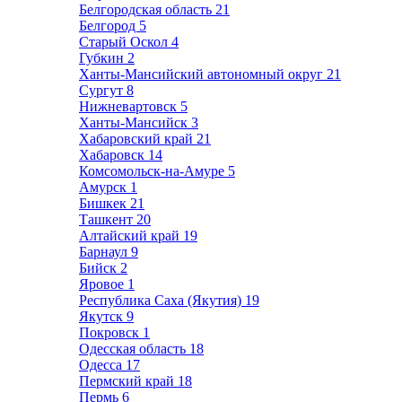
Белгородская область
21
Белгород
5
Старый Оскол
4
Губкин
2
Ханты-Мансийский автономный округ
21
Сургут
8
Нижневартовск
5
Ханты-Мансийск
3
Хабаровский край
21
Хабаровск
14
Комсомольск-на-Амуре
5
Амурск
1
Бишкек
21
Ташкент
20
Алтайский край
19
Барнаул
9
Бийск
2
Яровое
1
Республика Саха (Якутия)
19
Якутск
9
Покровск
1
Одесская область
18
Одесса
17
Пермский край
18
Пермь
6