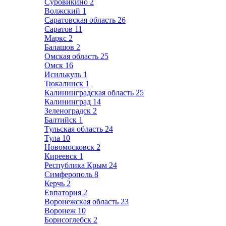
Суровикино
2
Волжский
1
Саратовская область
26
Саратов
11
Маркс
2
Балашов
2
Омская область
25
Омск
16
Исилькуль
1
Тюкалинск
1
Калининградская область
25
Калининград
14
Зеленоградск
2
Балтийск
1
Тульская область
24
Тула
10
Новомосковск
2
Киреевск
1
Республика Крым
24
Симферополь
8
Керчь
2
Евпатория
2
Воронежская область
23
Воронеж
10
Борисоглебск
2