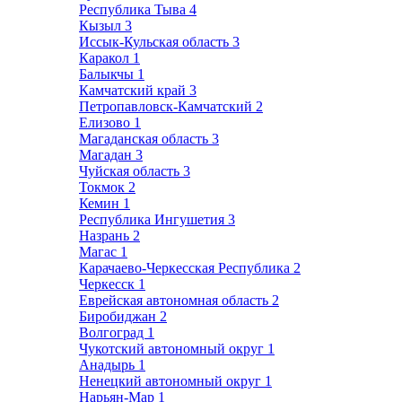
Республика Тыва
4
Кызыл
3
Иссык-Кульская область
3
Каракол
1
Балыкчы
1
Камчатский край
3
Петропавловск-Камчатский
2
Елизово
1
Магаданская область
3
Магадан
3
Чуйская область
3
Токмок
2
Кемин
1
Республика Ингушетия
3
Назрань
2
Магас
1
Карачаево-Черкесская Республика
2
Черкесск
1
Еврейская автономная область
2
Биробиджан
2
Волгоград
1
Чукотский автономный округ
1
Анадырь
1
Ненецкий автономный округ
1
Нарьян-Мар
1