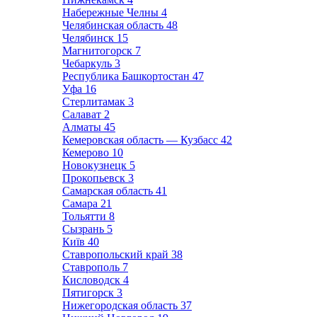
Набережные Челны
4
Челябинская область
48
Челябинск
15
Магнитогорск
7
Чебаркуль
3
Республика Башкортостан
47
Уфа
16
Стерлитамак
3
Салават
2
Алматы
45
Кемеровская область — Кузбасс
42
Кемерово
10
Новокузнецк
5
Прокопьевск
3
Самарская область
41
Самара
21
Тольятти
8
Сызрань
5
Київ
40
Ставропольский край
38
Ставрополь
7
Кисловодск
4
Пятигорск
3
Нижегородская область
37