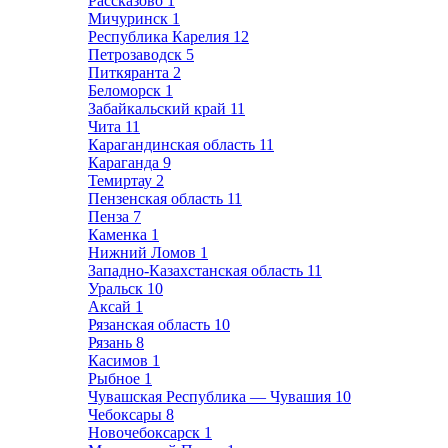
Рассказово
1
Мичуринск
1
Республика Карелия
12
Петрозаводск
5
Питкяранта
2
Беломорск
1
Забайкальский край
11
Чита
11
Карагандинская область
11
Караганда
9
Темиртау
2
Пензенская область
11
Пенза
7
Каменка
1
Нижний Ломов
1
Западно-Казахстанская область
11
Уральск
10
Аксай
1
Рязанская область
10
Рязань
8
Касимов
1
Рыбное
1
Чувашская Республика — Чувашия
10
Чебоксары
8
Новочебоксарск
1