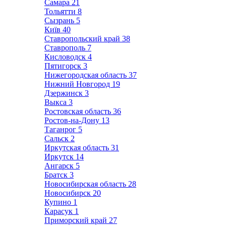
Самара
21
Тольятти
8
Сызрань
5
Київ
40
Ставропольский край
38
Ставрополь
7
Кисловодск
4
Пятигорск
3
Нижегородская область
37
Нижний Новгород
19
Дзержинск
3
Выкса
3
Ростовская область
36
Ростов-на-Дону
13
Таганрог
5
Сальск
2
Иркутская область
31
Иркутск
14
Ангарск
5
Братск
3
Новосибирская область
28
Новосибирск
20
Купино
1
Карасук
1
Приморский край
27