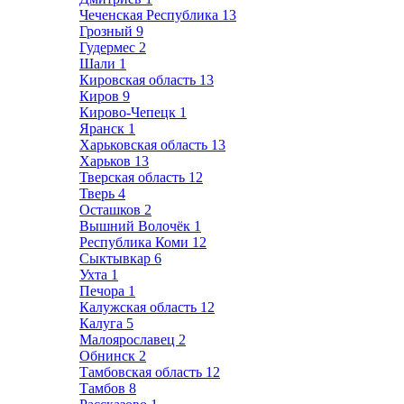
Чеченская Республика
13
Грозный
9
Гудермес
2
Шали
1
Кировская область
13
Киров
9
Кирово-Чепецк
1
Яранск
1
Харьковская область
13
Харьков
13
Тверская область
12
Тверь
4
Осташков
2
Вышний Волочёк
1
Республика Коми
12
Сыктывкар
6
Ухта
1
Печора
1
Калужская область
12
Калуга
5
Малоярославец
2
Обнинск
2
Тамбовская область
12
Тамбов
8