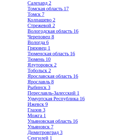
Салехард
2
Томская область
17
Томск
7
Колпашево
2
Стрежевой
2
Вологодская область
16
Череповец
8
Вологда
6
Грязовец
1
Тюменская область
16
Тюмень
10
Ялуторовск
2
Тобольск
2
Ярославская область
16
Ярославль
8
Рыбинск
3
Переславль-Залесский
1
Удмуртская Республика
16
Ижевск
9
Глазов
3
Можга
1
Ульяновская область
16
Ульяновск
7
Димитровград
3
Сенгилей
1