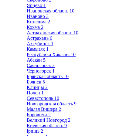
Ярцево
1
Ивановская область
10
Иваново
3
Кинешма
2
Кохма
2
Астраханская область
10
Астрахань
6
Ахтубинск
1
Камызяк
1
Республика Хакасия
10
Абакан
5
Саяногорск
2
Черногорск
1
Брянская область
10
Брянск
5
Клинцы
2
Почеп
1
Севастополь
10
Новгородская область
9
Малая Вишера
2
Боровичи
2
Великий Новгород
2
Киевская область
9
Ірпінь
2