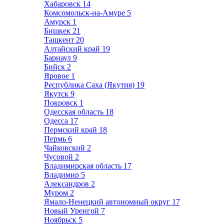
Хабаровск
14
Комсомольск-на-Амуре
5
Амурск
1
Бишкек
21
Ташкент
20
Алтайский край
19
Барнаул
9
Бийск
2
Яровое
1
Республика Саха (Якутия)
19
Якутск
9
Покровск
1
Одесская область
18
Одесса
17
Пермский край
18
Пермь
6
Чайковский
2
Чусовой
2
Владимирская область
17
Владимир
5
Александров
2
Муром
2
Ямало-Ненецкий автономный округ
17
Новый Уренгой
7
Ноябрьск
5