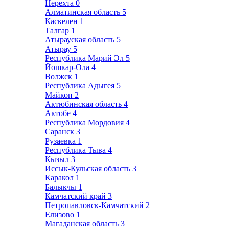
Нерехта
0
Алматинская область
5
Каскелен
1
Талгар
1
Атырауская область
5
Атырау
5
Республика Марий Эл
5
Йошкар-Ола
4
Волжск
1
Республика Адыгея
5
Майкоп
2
Актюбинская область
4
Актобе
4
Республика Мордовия
4
Саранск
3
Рузаевка
1
Республика Тыва
4
Кызыл
3
Иссык-Кульская область
3
Каракол
1
Балыкчы
1
Камчатский край
3
Петропавловск-Камчатский
2
Елизово
1
Магаданская область
3