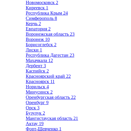
Новомосковск
2
Киреевск
1
Республика Крым
24
Симферополь
8
Керчь
2
Евпатория
2
Воронежская область
23
Воронеж
10
Борисоглебск
2
Лиски
1
Республика Дагестан
23
Махачкала
12
Дербент
3
Каспийск
2
Красноярский край
22
Красноярск
11
Норильск
4
Минусинск
2
Оренбургская область
22
Оренбург
9
Орск
3
Бузулук
2
Мангистауская область
21
Актау
19
Форт-Шевченко
1