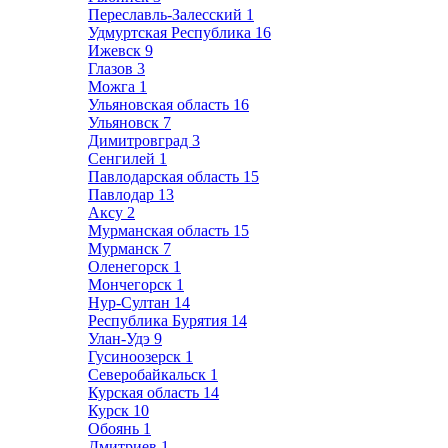
Переславль-Залесский
1
Удмуртская Республика
16
Ижевск
9
Глазов
3
Можга
1
Ульяновская область
16
Ульяновск
7
Димитровград
3
Сенгилей
1
Павлодарская область
15
Павлодар
13
Аксу
2
Мурманская область
15
Мурманск
7
Оленегорск
1
Мончегорск
1
Нур-Султан
14
Республика Бурятия
14
Улан-Удэ
9
Гусиноозерск
1
Северобайкальск
1
Курская область
14
Курск
10
Обоянь
1
Дмитриев
1