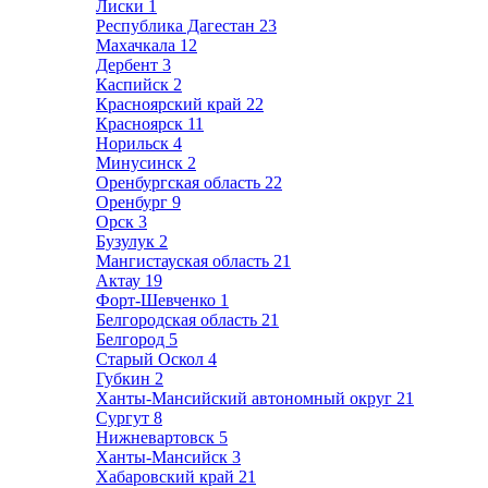
Лиски
1
Республика Дагестан
23
Махачкала
12
Дербент
3
Каспийск
2
Красноярский край
22
Красноярск
11
Норильск
4
Минусинск
2
Оренбургская область
22
Оренбург
9
Орск
3
Бузулук
2
Мангистауская область
21
Актау
19
Форт-Шевченко
1
Белгородская область
21
Белгород
5
Старый Оскол
4
Губкин
2
Ханты-Мансийский автономный округ
21
Сургут
8
Нижневартовск
5
Ханты-Мансийск
3
Хабаровский край
21