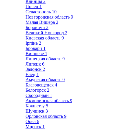
Клинцы
2
Почеп
1
Севастополь
10
Новгородская область
9
Малая Вишера
2
Боровичи
2
Великий Новгород
2
Киевская область
9
Ірпінь
2
Бровари
1
Вишневе
1
Липецкая область
9
Липецк
6
Задонск
2
Елец
1
Амурская область
9
Благовещенск
4
Белогорск
2
Свободный
1
Акмолинская область
9
Кокшетау
5
Щучинск
3
Орловская область
9
Орел
6
Мценск
1