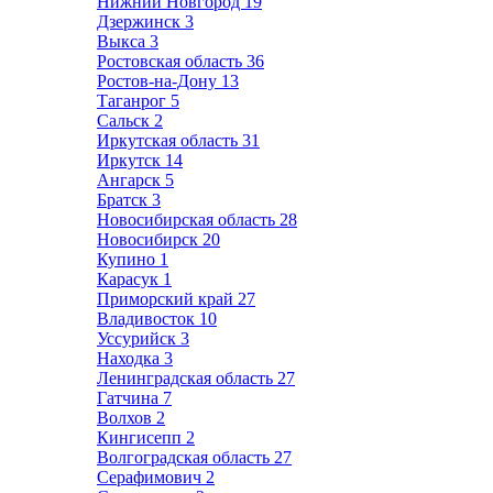
Нижний Новгород
19
Дзержинск
3
Выкса
3
Ростовская область
36
Ростов-на-Дону
13
Таганрог
5
Сальск
2
Иркутская область
31
Иркутск
14
Ангарск
5
Братск
3
Новосибирская область
28
Новосибирск
20
Купино
1
Карасук
1
Приморский край
27
Владивосток
10
Уссурийск
3
Находка
3
Ленинградская область
27
Гатчина
7
Волхов
2
Кингисепп
2
Волгоградская область
27
Серафимович
2