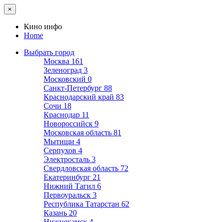
×
Кино инфо
Home
Выбрать город
Москва
161
Зеленоград
3
Московский
0
Санкт-Петербург
88
Краснодарский край
83
Сочи
18
Краснодар
11
Новороссийск
9
Московская область
81
Мытищи
4
Серпухов
4
Электросталь
3
Свердловская область
72
Екатеринбург
21
Нижний Тагил
6
Первоуральск
3
Республика Татарстан
62
Казань
20
Нижнекамск
4