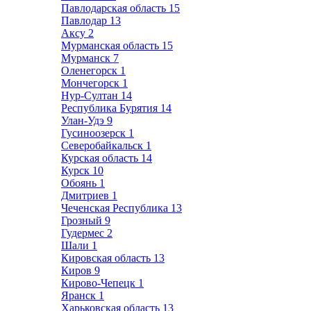
Павлодарская область
15
Павлодар
13
Аксу
2
Мурманская область
15
Мурманск
7
Оленегорск
1
Мончегорск
1
Нур-Султан
14
Республика Бурятия
14
Улан-Удэ
9
Гусиноозерск
1
Северобайкальск
1
Курская область
14
Курск
10
Обоянь
1
Дмитриев
1
Чеченская Республика
13
Грозный
9
Гудермес
2
Шали
1
Кировская область
13
Киров
9
Кирово-Чепецк
1
Яранск
1
Харьковская область
13