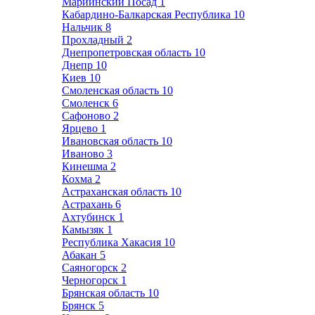
Мариинский Посад
1
Кабардино-Балкарская Республика
10
Нальчик
8
Прохладный
2
Днепропетровская область
10
Днепр
10
Киев
10
Смоленская область
10
Смоленск
6
Сафоново
2
Ярцево
1
Ивановская область
10
Иваново
3
Кинешма
2
Кохма
2
Астраханская область
10
Астрахань
6
Ахтубинск
1
Камызяк
1
Республика Хакасия
10
Абакан
5
Саяногорск
2
Черногорск
1
Брянская область
10
Брянск
5