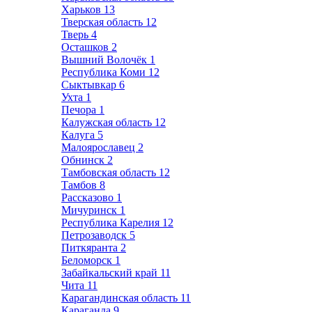
Харьков
13
Тверская область
12
Тверь
4
Осташков
2
Вышний Волочёк
1
Республика Коми
12
Сыктывкар
6
Ухта
1
Печора
1
Калужская область
12
Калуга
5
Малоярославец
2
Обнинск
2
Тамбовская область
12
Тамбов
8
Рассказово
1
Мичуринск
1
Республика Карелия
12
Петрозаводск
5
Питкяранта
2
Беломорск
1
Забайкальский край
11
Чита
11
Карагандинская область
11
Караганда
9