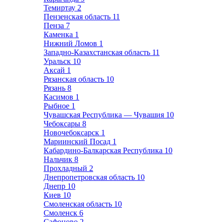
Темиртау
2
Пензенская область
11
Пенза
7
Каменка
1
Нижний Ломов
1
Западно-Казахстанская область
11
Уральск
10
Аксай
1
Рязанская область
10
Рязань
8
Касимов
1
Рыбное
1
Чувашская Республика — Чувашия
10
Чебоксары
8
Новочебоксарск
1
Мариинский Посад
1
Кабардино-Балкарская Республика
10
Нальчик
8
Прохладный
2
Днепропетровская область
10
Днепр
10
Киев
10
Смоленская область
10
Смоленск
6
Сафоново
2