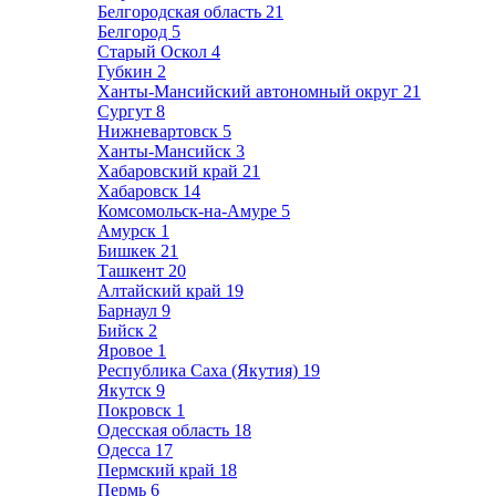
Белгородская область
21
Белгород
5
Старый Оскол
4
Губкин
2
Ханты-Мансийский автономный округ
21
Сургут
8
Нижневартовск
5
Ханты-Мансийск
3
Хабаровский край
21
Хабаровск
14
Комсомольск-на-Амуре
5
Амурск
1
Бишкек
21
Ташкент
20
Алтайский край
19
Барнаул
9
Бийск
2
Яровое
1
Республика Саха (Якутия)
19
Якутск
9
Покровск
1
Одесская область
18
Одесса
17
Пермский край
18
Пермь
6