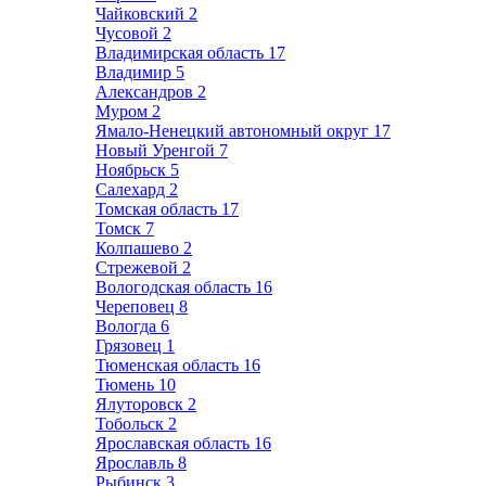
Чайковский
2
Чусовой
2
Владимирская область
17
Владимир
5
Александров
2
Муром
2
Ямало-Ненецкий автономный округ
17
Новый Уренгой
7
Ноябрьск
5
Салехард
2
Томская область
17
Томск
7
Колпашево
2
Стрежевой
2
Вологодская область
16
Череповец
8
Вологда
6
Грязовец
1
Тюменская область
16
Тюмень
10
Ялуторовск
2
Тобольск
2
Ярославская область
16
Ярославль
8
Рыбинск
3