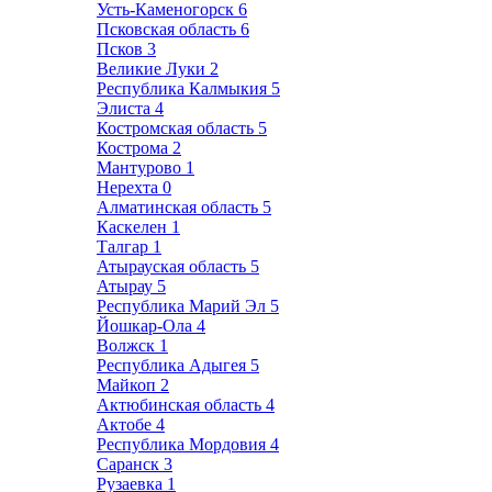
Усть-Каменогорск
6
Псковская область
6
Псков
3
Великие Луки
2
Республика Калмыкия
5
Элиста
4
Костромская область
5
Кострома
2
Мантурово
1
Нерехта
0
Алматинская область
5
Каскелен
1
Талгар
1
Атырауская область
5
Атырау
5
Республика Марий Эл
5
Йошкар-Ола
4
Волжск
1
Республика Адыгея
5
Майкоп
2
Актюбинская область
4
Актобе
4
Республика Мордовия
4
Саранск
3
Рузаевка
1