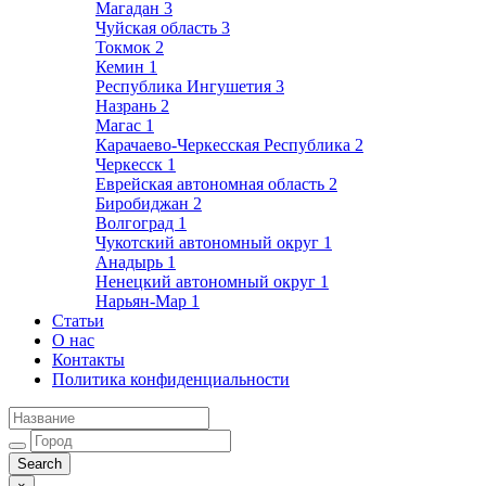
Магадан
3
Чуйская область
3
Токмок
2
Кемин
1
Республика Ингушетия
3
Назрань
2
Магас
1
Карачаево-Черкесская Республика
2
Черкесск
1
Еврейская автономная область
2
Биробиджан
2
Волгоград
1
Чукотский автономный округ
1
Анадырь
1
Ненецкий автономный округ
1
Нарьян-Мар
1
Статьи
О нас
Контакты
Политика конфиденциальности