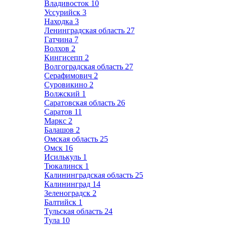
Владивосток
10
Уссурийск
3
Находка
3
Ленинградская область
27
Гатчина
7
Волхов
2
Кингисепп
2
Волгоградская область
27
Серафимович
2
Суровикино
2
Волжский
1
Саратовская область
26
Саратов
11
Маркс
2
Балашов
2
Омская область
25
Омск
16
Исилькуль
1
Тюкалинск
1
Калининградская область
25
Калининград
14
Зеленоградск
2
Балтийск
1
Тульская область
24
Тула
10