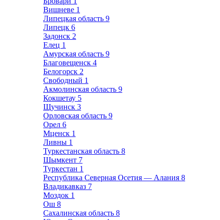
Бровари
1
Вишневе
1
Липецкая область
9
Липецк
6
Задонск
2
Елец
1
Амурская область
9
Благовещенск
4
Белогорск
2
Свободный
1
Акмолинская область
9
Кокшетау
5
Щучинск
3
Орловская область
9
Орел
6
Мценск
1
Ливны
1
Туркестанская область
8
Шымкент
7
Туркестан
1
Республика Северная Осетия — Алания
8
Владикавказ
7
Моздок
1
Ош
8
Сахалинская область
8