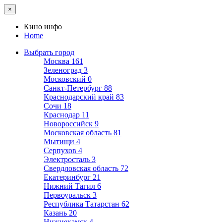
×
Кино инфо
Home
Выбрать город
Москва
161
Зеленоград
3
Московский
0
Санкт-Петербург
88
Краснодарский край
83
Сочи
18
Краснодар
11
Новороссийск
9
Московская область
81
Мытищи
4
Серпухов
4
Электросталь
3
Свердловская область
72
Екатеринбург
21
Нижний Тагил
6
Первоуральск
3
Республика Татарстан
62
Казань
20
Нижнекамск
4