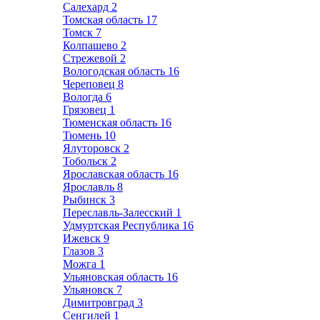
Салехард
2
Томская область
17
Томск
7
Колпашево
2
Стрежевой
2
Вологодская область
16
Череповец
8
Вологда
6
Грязовец
1
Тюменская область
16
Тюмень
10
Ялуторовск
2
Тобольск
2
Ярославская область
16
Ярославль
8
Рыбинск
3
Переславль-Залесский
1
Удмуртская Республика
16
Ижевск
9
Глазов
3
Можга
1
Ульяновская область
16
Ульяновск
7
Димитровград
3
Сенгилей
1