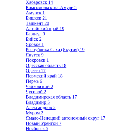
Хабаровск
14
Комсомольск-на-Амуре
5
Амурск
1
Бишкек
21
Ташкент
20
Алтайский край
19
Барнаул
9
Бийск
2
Яровое
1
Республика Саха (Якутия)
19
Якутск
9
Покровск
1
Одесская область
18
Одесса
17
Пермский край
18
Пермь
6
Чайковский
2
Чусовой
2
Владимирская область
17
Владимир
5
Александров
2
Муром
2
Ямало-Ненецкий автономный округ
17
Новый Уренгой
7
Ноябрьск
5