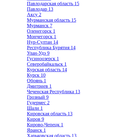
Павлодарская область
15
Павлодар
13
Аксу
2
Мурманская область
15
Мурманск
7
Оленегорск
1
Мончегорск
1
Нур-Султан
14
Республика Бурятия
14
Улан-Удэ
9
Гусиноозерск
1
Северобайкальск
1
Курская область
14
Курск
10
Обоянь
1
Дмитриев
1
Чеченская Республика
13
Грозный
9
Гудермес
2
Шали
1
Кировская область
13
Киров
9
Кирово-Чепецк
1
Яранск
1
Харьковская область
13