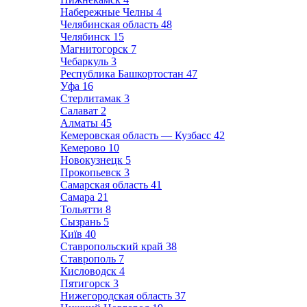
Набережные Челны
4
Челябинская область
48
Челябинск
15
Магнитогорск
7
Чебаркуль
3
Республика Башкортостан
47
Уфа
16
Стерлитамак
3
Салават
2
Алматы
45
Кемеровская область — Кузбасс
42
Кемерово
10
Новокузнецк
5
Прокопьевск
3
Самарская область
41
Самара
21
Тольятти
8
Сызрань
5
Київ
40
Ставропольский край
38
Ставрополь
7
Кисловодск
4
Пятигорск
3
Нижегородская область
37