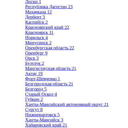
Лиски
1
Республика Дагестан
23
Махачкала
12
Дербент
3
Каспийск
2
Красноярский край
22
Красноярск
11
Норильск
4
Минусинск
2
Оренбургская область
22
Оренбург
9
Орск
3
Бузулук
2
Мангистауская область
21
Актау
19
Форт-Шевченко
1
Белгородская область
21
Белгород
5
Старый Оскол
4
Губкин
2
Ханты-Мансийский автономный округ
21
Сургут
8
Нижневартовск
5
Ханты-Мансийск
3
Хабаровский край
21