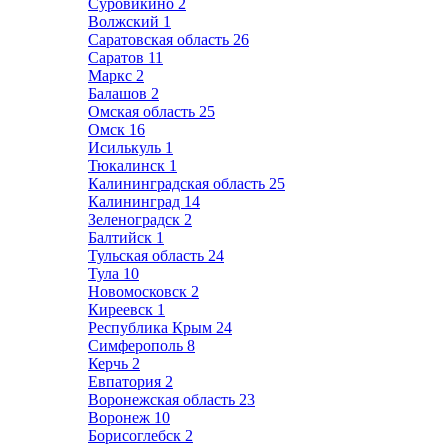
Суровикино
2
Волжский
1
Саратовская область
26
Саратов
11
Маркс
2
Балашов
2
Омская область
25
Омск
16
Исилькуль
1
Тюкалинск
1
Калининградская область
25
Калининград
14
Зеленоградск
2
Балтийск
1
Тульская область
24
Тула
10
Новомосковск
2
Киреевск
1
Республика Крым
24
Симферополь
8
Керчь
2
Евпатория
2
Воронежская область
23
Воронеж
10
Борисоглебск
2