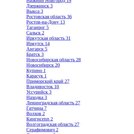
Нижний Новгород
19
Дзержинск
3
Выкса
3
Ростовская область
36
Ростов-на-Дону
13
Таганрог
5
Сальск
2
Иркутская область
31
Иркутск
14
Ангарск
5
Братск
3
Новосибирская область
28
Новосибирск
20
Купино
1
Карасук
1
Приморский край
27
Владивосток
10
Уссурийск
3
Находка
3
Ленинградская область
27
Гатчина
7
Волхов
2
Кингисепп
2
Волгоградская область
27
Серафимович
2