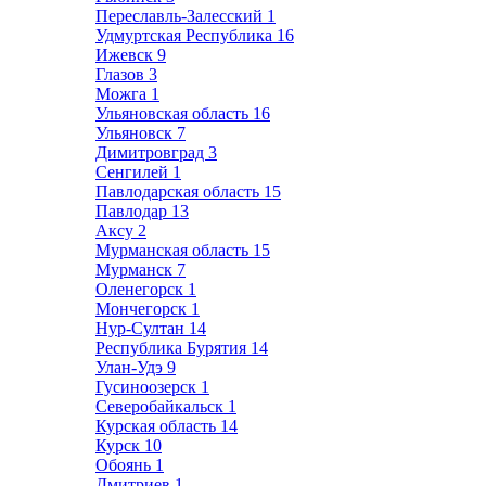
Переславль-Залесский
1
Удмуртская Республика
16
Ижевск
9
Глазов
3
Можга
1
Ульяновская область
16
Ульяновск
7
Димитровград
3
Сенгилей
1
Павлодарская область
15
Павлодар
13
Аксу
2
Мурманская область
15
Мурманск
7
Оленегорск
1
Мончегорск
1
Нур-Султан
14
Республика Бурятия
14
Улан-Удэ
9
Гусиноозерск
1
Северобайкальск
1
Курская область
14
Курск
10
Обоянь
1
Дмитриев
1