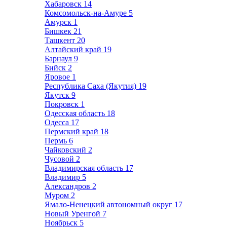
Хабаровск
14
Комсомольск-на-Амуре
5
Амурск
1
Бишкек
21
Ташкент
20
Алтайский край
19
Барнаул
9
Бийск
2
Яровое
1
Республика Саха (Якутия)
19
Якутск
9
Покровск
1
Одесская область
18
Одесса
17
Пермский край
18
Пермь
6
Чайковский
2
Чусовой
2
Владимирская область
17
Владимир
5
Александров
2
Муром
2
Ямало-Ненецкий автономный округ
17
Новый Уренгой
7
Ноябрьск
5