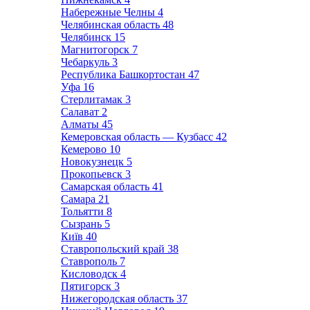
Набережные Челны
4
Челябинская область
48
Челябинск
15
Магнитогорск
7
Чебаркуль
3
Республика Башкортостан
47
Уфа
16
Стерлитамак
3
Салават
2
Алматы
45
Кемеровская область — Кузбасс
42
Кемерово
10
Новокузнецк
5
Прокопьевск
3
Самарская область
41
Самара
21
Тольятти
8
Сызрань
5
Київ
40
Ставропольский край
38
Ставрополь
7
Кисловодск
4
Пятигорск
3
Нижегородская область
37