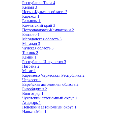
Республика Тыва
4
Кызыл
3
Иссык-Кульская область
3
Каракол
1
Балыкчы
1
Камчатский край
3
Петропавловск-Камчатский
2
Елизово
1
Магаданская область
3
Магадан
3
Чуйская область
3
Токмок
2
Кемин
1
Республика Ингушетия
3
Назрань
2
Магас
1
Карачаево-Черкесская Республика
2
Черкесск
1
Еврейская автономная область
2
Биробиджан
2
Волгоград
1
Чукотский автономный округ
1
Анадырь
1
Ненецкий автономный округ
1
Нарьян-Мар
1