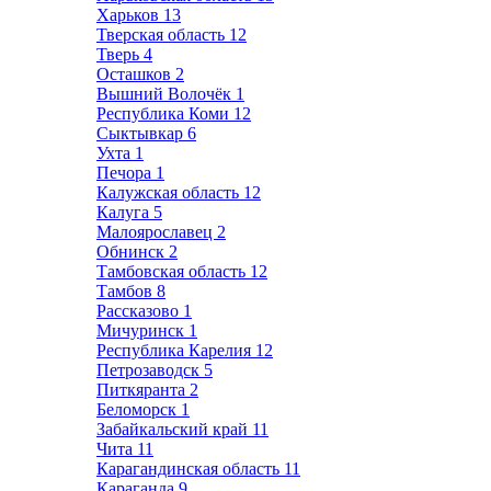
Харьков
13
Тверская область
12
Тверь
4
Осташков
2
Вышний Волочёк
1
Республика Коми
12
Сыктывкар
6
Ухта
1
Печора
1
Калужская область
12
Калуга
5
Малоярославец
2
Обнинск
2
Тамбовская область
12
Тамбов
8
Рассказово
1
Мичуринск
1
Республика Карелия
12
Петрозаводск
5
Питкяранта
2
Беломорск
1
Забайкальский край
11
Чита
11
Карагандинская область
11
Караганда
9