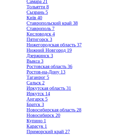
Самара
21
Тольятти
8
Сызрань
5
Київ
40
Ставропольский край
38
Ставрополь
7
Кисловодск
4
Пятигорск
3
Нижегородская область
37
Нижний Новгород
19
Дзержинск
3
Выкса
3
Ростовская область
36
Ростов-на-Дону
13
Таганрог
5
Сальск
2
Иркутская область
31
Иркутск
14
Ангарск
5
Братск
3
Новосибирская область
28
Новосибирск
20
Купино
1
Карасук
1
Приморский край
27