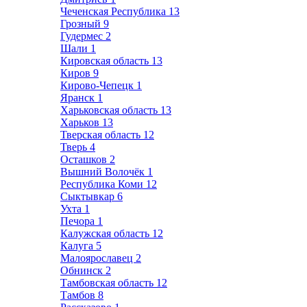
Чеченская Республика
13
Грозный
9
Гудермес
2
Шали
1
Кировская область
13
Киров
9
Кирово-Чепецк
1
Яранск
1
Харьковская область
13
Харьков
13
Тверская область
12
Тверь
4
Осташков
2
Вышний Волочёк
1
Республика Коми
12
Сыктывкар
6
Ухта
1
Печора
1
Калужская область
12
Калуга
5
Малоярославец
2
Обнинск
2
Тамбовская область
12
Тамбов
8