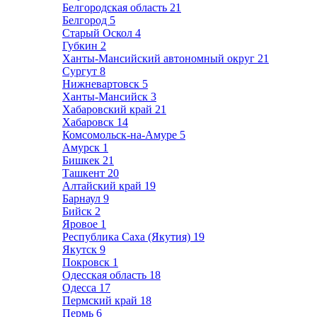
Белгородская область
21
Белгород
5
Старый Оскол
4
Губкин
2
Ханты-Мансийский автономный округ
21
Сургут
8
Нижневартовск
5
Ханты-Мансийск
3
Хабаровский край
21
Хабаровск
14
Комсомольск-на-Амуре
5
Амурск
1
Бишкек
21
Ташкент
20
Алтайский край
19
Барнаул
9
Бийск
2
Яровое
1
Республика Саха (Якутия)
19
Якутск
9
Покровск
1
Одесская область
18
Одесса
17
Пермский край
18
Пермь
6