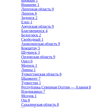
Бровари
1
Вишневе
1
Липецкая область
9
Липецк
6
Задонск
2
Елец
1
Амурская область
9
Благовещенск
4
Белогорск
2
Свободный
1
Акмолинская область
9
Кокшетау
5
Щучинск
3
Орловская область
9
Орел
6
Мценск
1
Ливны
1
Туркестанская область
8
Шымкент
7
Туркестан
1
Республика Северная Осетия — Алания
8
Владикавказ
7
Моздок
1
Ош
8
Сахалинская область
8