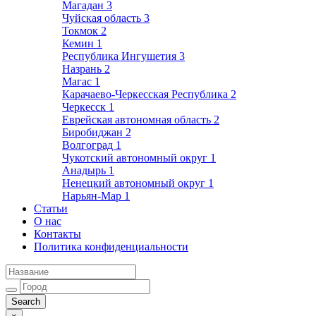
Магадан
3
Чуйская область
3
Токмок
2
Кемин
1
Республика Ингушетия
3
Назрань
2
Магас
1
Карачаево-Черкесская Республика
2
Черкесск
1
Еврейская автономная область
2
Биробиджан
2
Волгоград
1
Чукотский автономный округ
1
Анадырь
1
Ненецкий автономный округ
1
Нарьян-Мар
1
Статьи
О нас
Контакты
Политика конфиденциальности