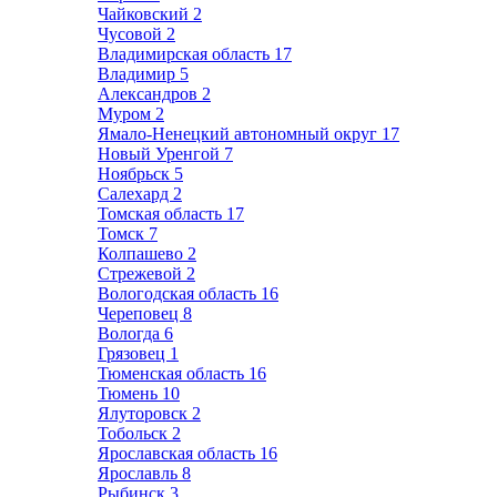
Чайковский
2
Чусовой
2
Владимирская область
17
Владимир
5
Александров
2
Муром
2
Ямало-Ненецкий автономный округ
17
Новый Уренгой
7
Ноябрьск
5
Салехард
2
Томская область
17
Томск
7
Колпашево
2
Стрежевой
2
Вологодская область
16
Череповец
8
Вологда
6
Грязовец
1
Тюменская область
16
Тюмень
10
Ялуторовск
2
Тобольск
2
Ярославская область
16
Ярославль
8
Рыбинск
3