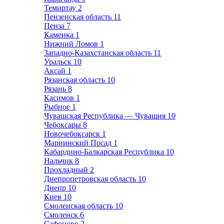
Темиртау
2
Пензенская область
11
Пенза
7
Каменка
1
Нижний Ломов
1
Западно-Казахстанская область
11
Уральск
10
Аксай
1
Рязанская область
10
Рязань
8
Касимов
1
Рыбное
1
Чувашская Республика — Чувашия
10
Чебоксары
8
Новочебоксарск
1
Мариинский Посад
1
Кабардино-Балкарская Республика
10
Нальчик
8
Прохладный
2
Днепропетровская область
10
Днепр
10
Киев
10
Смоленская область
10
Смоленск
6
Сафоново
2