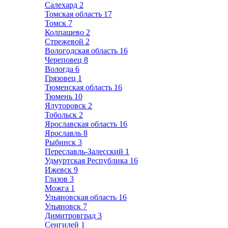
Салехард
2
Томская область
17
Томск
7
Колпашево
2
Стрежевой
2
Вологодская область
16
Череповец
8
Вологда
6
Грязовец
1
Тюменская область
16
Тюмень
10
Ялуторовск
2
Тобольск
2
Ярославская область
16
Ярославль
8
Рыбинск
3
Переславль-Залесский
1
Удмуртская Республика
16
Ижевск
9
Глазов
3
Можга
1
Ульяновская область
16
Ульяновск
7
Димитровград
3
Сенгилей
1