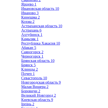
Ярцево
1
Ивановская область
10
Иваново
3
Кинешма
2
Кохма
2
Астраханская область
10
Астрахань
6
Ахтубинск
1
Камызяк
1
Республика Хакасия
10
Абакан
5
Саяногорск
2
Черногорск
1
Брянская область
10
Брянск
5
Клинцы
2
Почеп
1
Севастополь
10
Новгородская область
9
Малая Вишера
2
Боровичи
2
Великий Новгород
2
Киевская область
9
Ірпінь
2