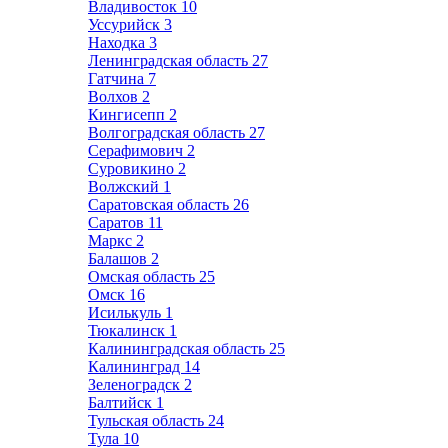
Владивосток
10
Уссурийск
3
Находка
3
Ленинградская область
27
Гатчина
7
Волхов
2
Кингисепп
2
Волгоградская область
27
Серафимович
2
Суровикино
2
Волжский
1
Саратовская область
26
Саратов
11
Маркс
2
Балашов
2
Омская область
25
Омск
16
Исилькуль
1
Тюкалинск
1
Калининградская область
25
Калининград
14
Зеленоградск
2
Балтийск
1
Тульская область
24
Тула
10