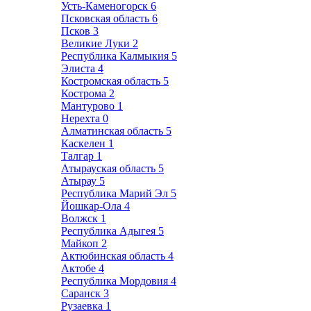
Усть-Каменогорск
6
Псковская область
6
Псков
3
Великие Луки
2
Республика Калмыкия
5
Элиста
4
Костромская область
5
Кострома
2
Мантурово
1
Нерехта
0
Алматинская область
5
Каскелен
1
Талгар
1
Атырауская область
5
Атырау
5
Республика Марий Эл
5
Йошкар-Ола
4
Волжск
1
Республика Адыгея
5
Майкоп
2
Актюбинская область
4
Актобе
4
Республика Мордовия
4
Саранск
3
Рузаевка
1