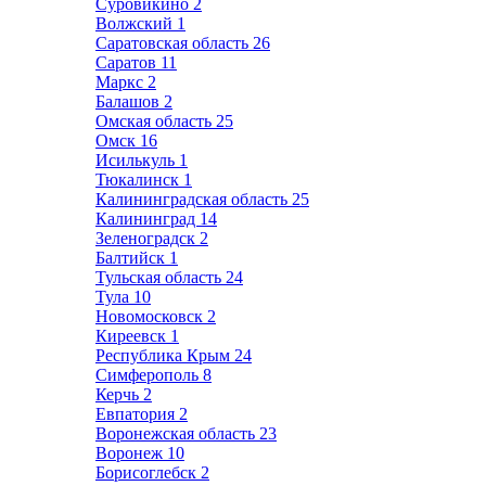
Суровикино
2
Волжский
1
Саратовская область
26
Саратов
11
Маркс
2
Балашов
2
Омская область
25
Омск
16
Исилькуль
1
Тюкалинск
1
Калининградская область
25
Калининград
14
Зеленоградск
2
Балтийск
1
Тульская область
24
Тула
10
Новомосковск
2
Киреевск
1
Республика Крым
24
Симферополь
8
Керчь
2
Евпатория
2
Воронежская область
23
Воронеж
10
Борисоглебск
2