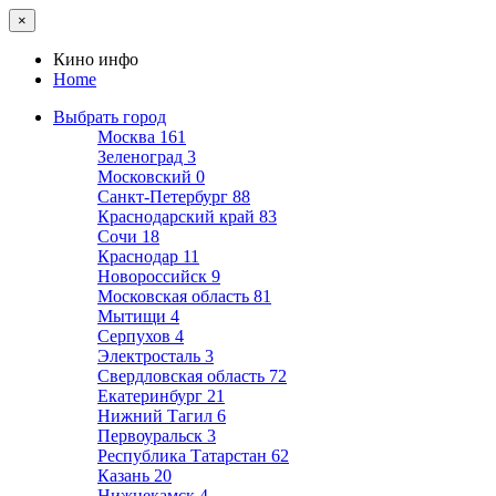
×
Кино инфо
Home
Выбрать город
Москва
161
Зеленоград
3
Московский
0
Санкт-Петербург
88
Краснодарский край
83
Сочи
18
Краснодар
11
Новороссийск
9
Московская область
81
Мытищи
4
Серпухов
4
Электросталь
3
Свердловская область
72
Екатеринбург
21
Нижний Тагил
6
Первоуральск
3
Республика Татарстан
62
Казань
20
Нижнекамск
4