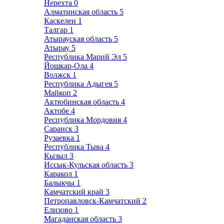
Нерехта
0
Алматинская область
5
Каскелен
1
Талгар
1
Атырауская область
5
Атырау
5
Республика Марий Эл
5
Йошкар-Ола
4
Волжск
1
Республика Адыгея
5
Майкоп
2
Актюбинская область
4
Актобе
4
Республика Мордовия
4
Саранск
3
Рузаевка
1
Республика Тыва
4
Кызыл
3
Иссык-Кульская область
3
Каракол
1
Балыкчы
1
Камчатский край
3
Петропавловск-Камчатский
2
Елизово
1
Магаданская область
3