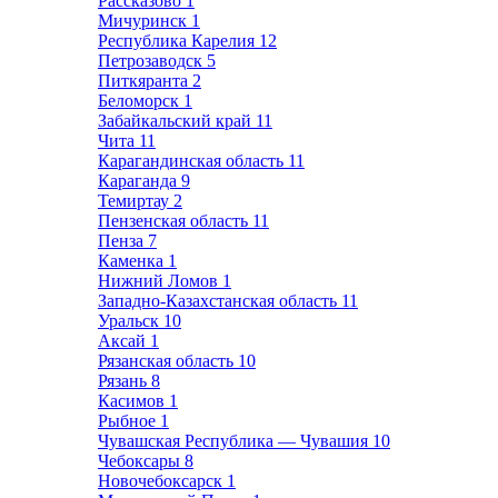
Рассказово
1
Мичуринск
1
Республика Карелия
12
Петрозаводск
5
Питкяранта
2
Беломорск
1
Забайкальский край
11
Чита
11
Карагандинская область
11
Караганда
9
Темиртау
2
Пензенская область
11
Пенза
7
Каменка
1
Нижний Ломов
1
Западно-Казахстанская область
11
Уральск
10
Аксай
1
Рязанская область
10
Рязань
8
Касимов
1
Рыбное
1
Чувашская Республика — Чувашия
10
Чебоксары
8
Новочебоксарск
1