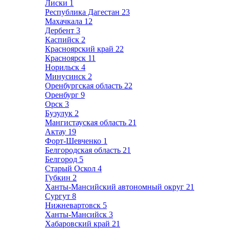
Лиски
1
Республика Дагестан
23
Махачкала
12
Дербент
3
Каспийск
2
Красноярский край
22
Красноярск
11
Норильск
4
Минусинск
2
Оренбургская область
22
Оренбург
9
Орск
3
Бузулук
2
Мангистауская область
21
Актау
19
Форт-Шевченко
1
Белгородская область
21
Белгород
5
Старый Оскол
4
Губкин
2
Ханты-Мансийский автономный округ
21
Сургут
8
Нижневартовск
5
Ханты-Мансийск
3
Хабаровский край
21