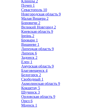
Клинцы
2
Почеп
1
Севастополь
10
Новгородская область
9
Малая Вишера
2
Боровичи
2
Великий Новгород
2
Киевская область
9
Ірпінь
2
Бровари
1
Вишневе
1
Липецкая область
9
Липецк
6
Задонск
2
Елец
1
Амурская область
9
Благовещенск
4
Белогорск
2
Свободный
1
Акмолинская область
9
Кокшетау
5
Щучинск
3
Орловская область
9
Орел
6
Мценск
1