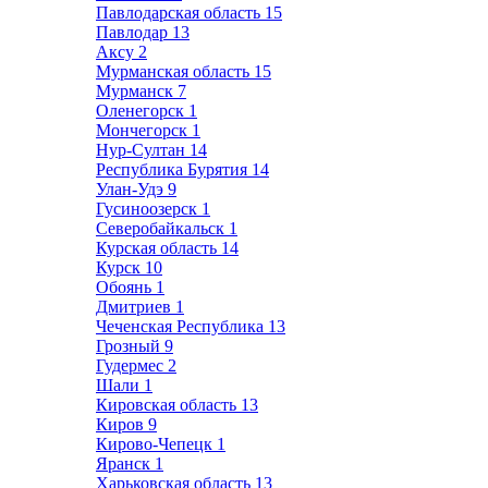
Павлодарская область
15
Павлодар
13
Аксу
2
Мурманская область
15
Мурманск
7
Оленегорск
1
Мончегорск
1
Нур-Султан
14
Республика Бурятия
14
Улан-Удэ
9
Гусиноозерск
1
Северобайкальск
1
Курская область
14
Курск
10
Обоянь
1
Дмитриев
1
Чеченская Республика
13
Грозный
9
Гудермес
2
Шали
1
Кировская область
13
Киров
9
Кирово-Чепецк
1
Яранск
1
Харьковская область
13