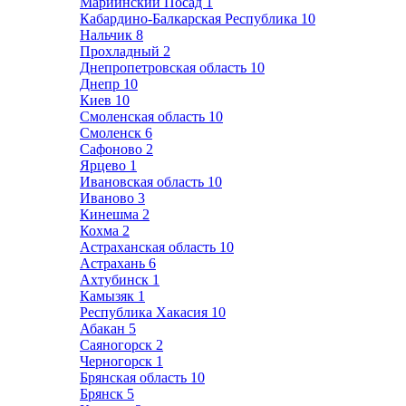
Мариинский Посад
1
Кабардино-Балкарская Республика
10
Нальчик
8
Прохладный
2
Днепропетровская область
10
Днепр
10
Киев
10
Смоленская область
10
Смоленск
6
Сафоново
2
Ярцево
1
Ивановская область
10
Иваново
3
Кинешма
2
Кохма
2
Астраханская область
10
Астрахань
6
Ахтубинск
1
Камызяк
1
Республика Хакасия
10
Абакан
5
Саяногорск
2
Черногорск
1
Брянская область
10
Брянск
5