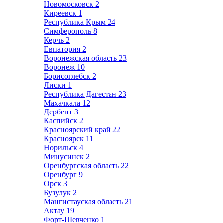
Новомосковск
2
Киреевск
1
Республика Крым
24
Симферополь
8
Керчь
2
Евпатория
2
Воронежская область
23
Воронеж
10
Борисоглебск
2
Лиски
1
Республика Дагестан
23
Махачкала
12
Дербент
3
Каспийск
2
Красноярский край
22
Красноярск
11
Норильск
4
Минусинск
2
Оренбургская область
22
Оренбург
9
Орск
3
Бузулук
2
Мангистауская область
21
Актау
19
Форт-Шевченко
1