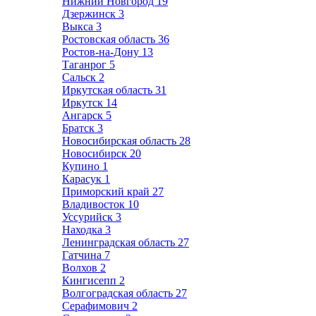
Нижний Новгород
19
Дзержинск
3
Выкса
3
Ростовская область
36
Ростов-на-Дону
13
Таганрог
5
Сальск
2
Иркутская область
31
Иркутск
14
Ангарск
5
Братск
3
Новосибирская область
28
Новосибирск
20
Купино
1
Карасук
1
Приморский край
27
Владивосток
10
Уссурийск
3
Находка
3
Ленинградская область
27
Гатчина
7
Волхов
2
Кингисепп
2
Волгоградская область
27
Серафимович
2