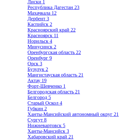
Лиски
1
Республика Дагестан
23
Махачкала
12
Дербент
3
Каспийск
2
Красноярский край
22
Красноярск
11
Норильск
4
Минусинск
2
Оренбургская область
22
Оренбург
9
Орск
3
Бузулук
2
Мангистауская область
21
Актау
19
Форт-Шевченко
1
Белгородская область
21
Белгород
5
Старый Оскол
4
Губкин
2
Ханты-Мансийский автономный округ
21
Сургут
8
Нижневартовск
5
Ханты-Мансийск
3
Хабаровский край
21