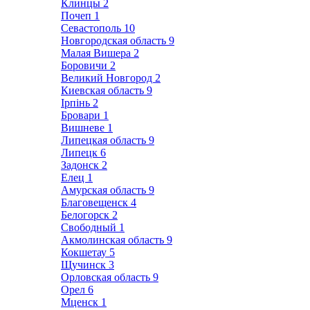
Клинцы
2
Почеп
1
Севастополь
10
Новгородская область
9
Малая Вишера
2
Боровичи
2
Великий Новгород
2
Киевская область
9
Ірпінь
2
Бровари
1
Вишневе
1
Липецкая область
9
Липецк
6
Задонск
2
Елец
1
Амурская область
9
Благовещенск
4
Белогорск
2
Свободный
1
Акмолинская область
9
Кокшетау
5
Щучинск
3
Орловская область
9
Орел
6
Мценск
1