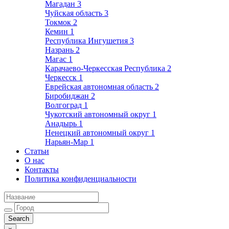
Магадан
3
Чуйская область
3
Токмок
2
Кемин
1
Республика Ингушетия
3
Назрань
2
Магас
1
Карачаево-Черкесская Республика
2
Черкесск
1
Еврейская автономная область
2
Биробиджан
2
Волгоград
1
Чукотский автономный округ
1
Анадырь
1
Ненецкий автономный округ
1
Нарьян-Мар
1
Статьи
О нас
Контакты
Политика конфиденциальности