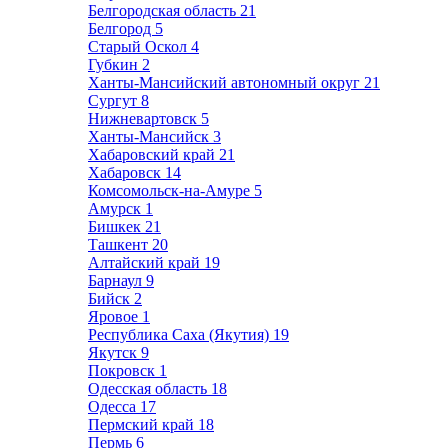
Белгородская область
21
Белгород
5
Старый Оскол
4
Губкин
2
Ханты-Мансийский автономный округ
21
Сургут
8
Нижневартовск
5
Ханты-Мансийск
3
Хабаровский край
21
Хабаровск
14
Комсомольск-на-Амуре
5
Амурск
1
Бишкек
21
Ташкент
20
Алтайский край
19
Барнаул
9
Бийск
2
Яровое
1
Республика Саха (Якутия)
19
Якутск
9
Покровск
1
Одесская область
18
Одесса
17
Пермский край
18
Пермь
6