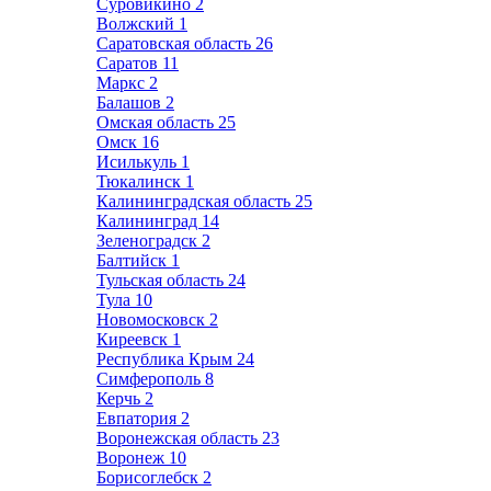
Суровикино
2
Волжский
1
Саратовская область
26
Саратов
11
Маркс
2
Балашов
2
Омская область
25
Омск
16
Исилькуль
1
Тюкалинск
1
Калининградская область
25
Калининград
14
Зеленоградск
2
Балтийск
1
Тульская область
24
Тула
10
Новомосковск
2
Киреевск
1
Республика Крым
24
Симферополь
8
Керчь
2
Евпатория
2
Воронежская область
23
Воронеж
10
Борисоглебск
2