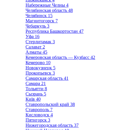
Набережные Челны
4
Челябинская область
48
Челябинск
15
Магнитогорск
7
Чебаркуль
3
Республика Башкортостан
47
Уфа
16
Стерлитамак
3
Салават
2
Алматы
45
Кемеровская область — Кузбасс
42
Кемерово
10
Новокузнецк
5
Прокопьевск
3
Самарская область
41
Самара
21
Тольятти
8
Сызрань
5
Київ
40
Ставропольский край
38
Ставрополь
7
Кисловодск
4
Пятигорск
3
Нижегородская область
37