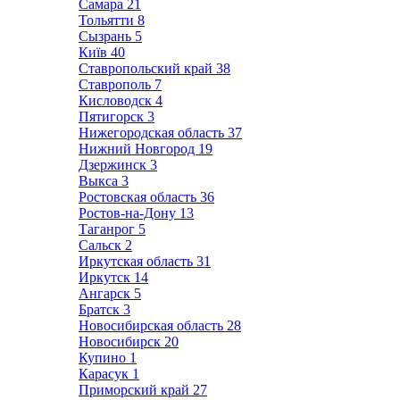
Самара
21
Тольятти
8
Сызрань
5
Київ
40
Ставропольский край
38
Ставрополь
7
Кисловодск
4
Пятигорск
3
Нижегородская область
37
Нижний Новгород
19
Дзержинск
3
Выкса
3
Ростовская область
36
Ростов-на-Дону
13
Таганрог
5
Сальск
2
Иркутская область
31
Иркутск
14
Ангарск
5
Братск
3
Новосибирская область
28
Новосибирск
20
Купино
1
Карасук
1
Приморский край
27