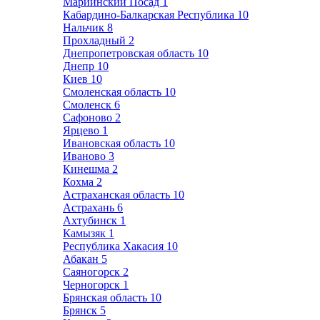
Мариинский Посад
1
Кабардино-Балкарская Республика
10
Нальчик
8
Прохладный
2
Днепропетровская область
10
Днепр
10
Киев
10
Смоленская область
10
Смоленск
6
Сафоново
2
Ярцево
1
Ивановская область
10
Иваново
3
Кинешма
2
Кохма
2
Астраханская область
10
Астрахань
6
Ахтубинск
1
Камызяк
1
Республика Хакасия
10
Абакан
5
Саяногорск
2
Черногорск
1
Брянская область
10
Брянск
5