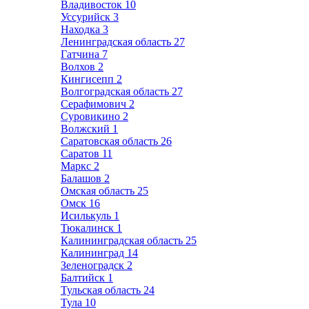
Владивосток
10
Уссурийск
3
Находка
3
Ленинградская область
27
Гатчина
7
Волхов
2
Кингисепп
2
Волгоградская область
27
Серафимович
2
Суровикино
2
Волжский
1
Саратовская область
26
Саратов
11
Маркс
2
Балашов
2
Омская область
25
Омск
16
Исилькуль
1
Тюкалинск
1
Калининградская область
25
Калининград
14
Зеленоградск
2
Балтийск
1
Тульская область
24
Тула
10