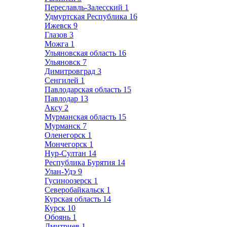
Переславль-Залесский
1
Удмуртская Республика
16
Ижевск
9
Глазов
3
Можга
1
Ульяновская область
16
Ульяновск
7
Димитровград
3
Сенгилей
1
Павлодарская область
15
Павлодар
13
Аксу
2
Мурманская область
15
Мурманск
7
Оленегорск
1
Мончегорск
1
Нур-Султан
14
Республика Бурятия
14
Улан-Удэ
9
Гусиноозерск
1
Северобайкальск
1
Курская область
14
Курск
10
Обоянь
1
Дмитриев
1