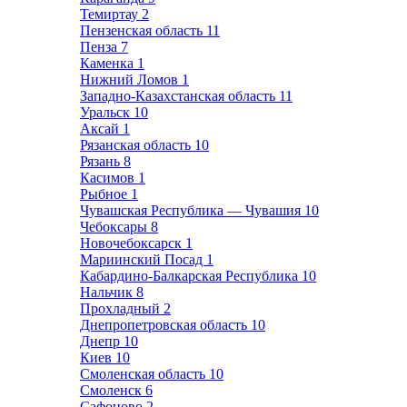
Темиртау
2
Пензенская область
11
Пенза
7
Каменка
1
Нижний Ломов
1
Западно-Казахстанская область
11
Уральск
10
Аксай
1
Рязанская область
10
Рязань
8
Касимов
1
Рыбное
1
Чувашская Республика — Чувашия
10
Чебоксары
8
Новочебоксарск
1
Мариинский Посад
1
Кабардино-Балкарская Республика
10
Нальчик
8
Прохладный
2
Днепропетровская область
10
Днепр
10
Киев
10
Смоленская область
10
Смоленск
6
Сафоново
2