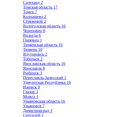
Салехард
2
Томская область
17
Томск
7
Колпашево
2
Стрежевой
2
Вологодская область
16
Череповец
8
Вологда
6
Грязовец
1
Тюменская область
16
Тюмень
10
Ялуторовск
2
Тобольск
2
Ярославская область
16
Ярославль
8
Рыбинск
3
Переславль-Залесский
1
Удмуртская Республика
16
Ижевск
9
Глазов
3
Можга
1
Ульяновская область
16
Ульяновск
7
Димитровград
3
Сенгилей
1