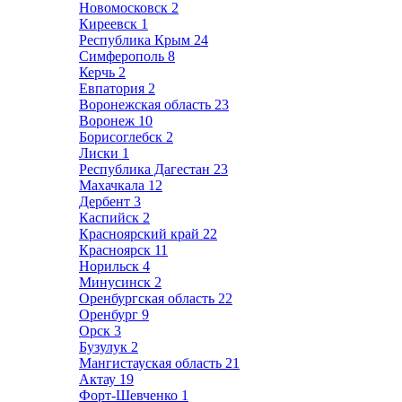
Новомосковск
2
Киреевск
1
Республика Крым
24
Симферополь
8
Керчь
2
Евпатория
2
Воронежская область
23
Воронеж
10
Борисоглебск
2
Лиски
1
Республика Дагестан
23
Махачкала
12
Дербент
3
Каспийск
2
Красноярский край
22
Красноярск
11
Норильск
4
Минусинск
2
Оренбургская область
22
Оренбург
9
Орск
3
Бузулук
2
Мангистауская область
21
Актау
19
Форт-Шевченко
1