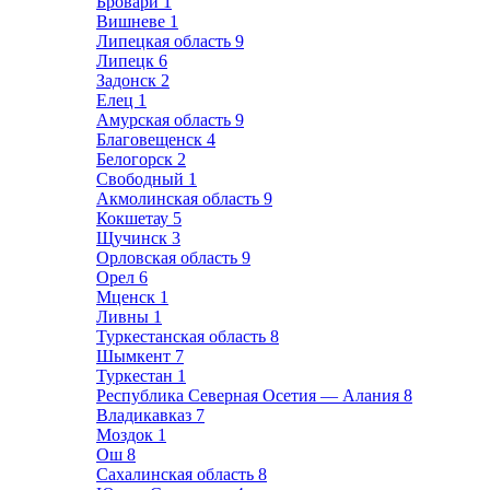
Бровари
1
Вишневе
1
Липецкая область
9
Липецк
6
Задонск
2
Елец
1
Амурская область
9
Благовещенск
4
Белогорск
2
Свободный
1
Акмолинская область
9
Кокшетау
5
Щучинск
3
Орловская область
9
Орел
6
Мценск
1
Ливны
1
Туркестанская область
8
Шымкент
7
Туркестан
1
Республика Северная Осетия — Алания
8
Владикавказ
7
Моздок
1
Ош
8
Сахалинская область
8