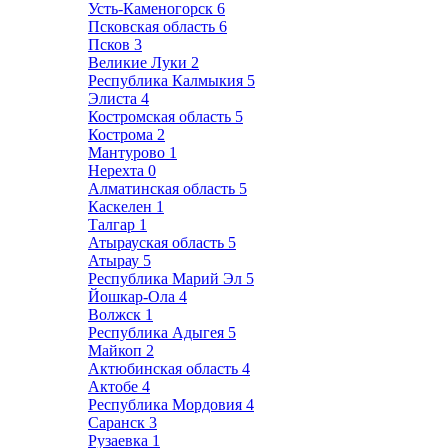
Усть-Каменогорск
6
Псковская область
6
Псков
3
Великие Луки
2
Республика Калмыкия
5
Элиста
4
Костромская область
5
Кострома
2
Мантурово
1
Нерехта
0
Алматинская область
5
Каскелен
1
Талгар
1
Атырауская область
5
Атырау
5
Республика Марий Эл
5
Йошкар-Ола
4
Волжск
1
Республика Адыгея
5
Майкоп
2
Актюбинская область
4
Актобе
4
Республика Мордовия
4
Саранск
3
Рузаевка
1