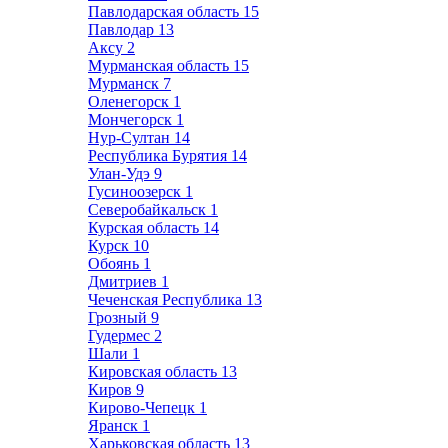
Павлодарская область
15
Павлодар
13
Аксу
2
Мурманская область
15
Мурманск
7
Оленегорск
1
Мончегорск
1
Нур-Султан
14
Республика Бурятия
14
Улан-Удэ
9
Гусиноозерск
1
Северобайкальск
1
Курская область
14
Курск
10
Обоянь
1
Дмитриев
1
Чеченская Республика
13
Грозный
9
Гудермес
2
Шали
1
Кировская область
13
Киров
9
Кирово-Чепецк
1
Яранск
1
Харьковская область
13