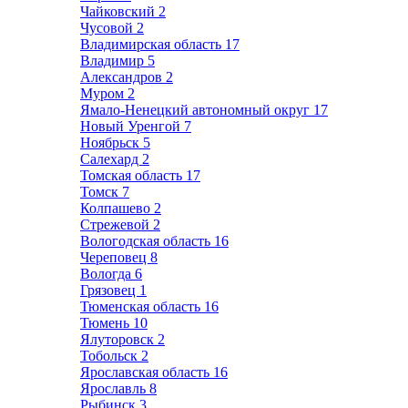
Чайковский
2
Чусовой
2
Владимирская область
17
Владимир
5
Александров
2
Муром
2
Ямало-Ненецкий автономный округ
17
Новый Уренгой
7
Ноябрьск
5
Салехард
2
Томская область
17
Томск
7
Колпашево
2
Стрежевой
2
Вологодская область
16
Череповец
8
Вологда
6
Грязовец
1
Тюменская область
16
Тюмень
10
Ялуторовск
2
Тобольск
2
Ярославская область
16
Ярославль
8
Рыбинск
3