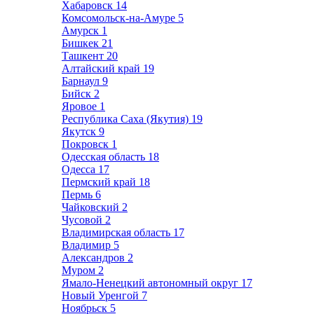
Хабаровск
14
Комсомольск-на-Амуре
5
Амурск
1
Бишкек
21
Ташкент
20
Алтайский край
19
Барнаул
9
Бийск
2
Яровое
1
Республика Саха (Якутия)
19
Якутск
9
Покровск
1
Одесская область
18
Одесса
17
Пермский край
18
Пермь
6
Чайковский
2
Чусовой
2
Владимирская область
17
Владимир
5
Александров
2
Муром
2
Ямало-Ненецкий автономный округ
17
Новый Уренгой
7
Ноябрьск
5