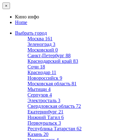
×
Кино инфо
Home
Выбрать город
Москва
161
Зеленоград
3
Московский
0
Санкт-Петербург
88
Краснодарский край
83
Сочи
18
Краснодар
11
Новороссийск
9
Московская область
81
Мытищи
4
Серпухов
4
Электросталь
3
Свердловская область
72
Екатеринбург
21
Нижний Тагил
6
Первоуральск
3
Республика Татарстан
62
Казань
20
Нижнекамск
4