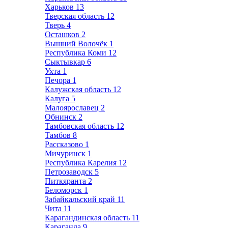
Харьков
13
Тверская область
12
Тверь
4
Осташков
2
Вышний Волочёк
1
Республика Коми
12
Сыктывкар
6
Ухта
1
Печора
1
Калужская область
12
Калуга
5
Малоярославец
2
Обнинск
2
Тамбовская область
12
Тамбов
8
Рассказово
1
Мичуринск
1
Республика Карелия
12
Петрозаводск
5
Питкяранта
2
Беломорск
1
Забайкальский край
11
Чита
11
Карагандинская область
11
Караганда
9