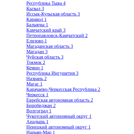
Республика Тыва
4
Кызыл
3
Иссык-Кульская область
3
Каракол
1
Балыкчы
1
Камчатский край
3
Петропавловск-Камчатский
2
Елизово
1
Магаданская область
3
Магадан
3
Чуйская область
3
Токмок
2
Кемин
1
Республика Ингушетия
3
Назрань
2
Магас
1
Карачаево-Черкесская Республика
2
Черкесск
1
Еврейская автономная область
2
Биробиджан
2
Волгоград
1
Чукотский автономный округ
1
Анадырь
1
Ненецкий автономный округ
1
Нарьян-Мар
1