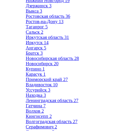
Нижний Новгород
19
Дзержинск
3
Выкса
3
Ростовская область
36
Ростов-на-Дону
13
Таганрог
5
Сальск
2
Иркутская область
31
Иркутск
14
Ангарск
5
Братск
3
Новосибирская область
28
Новосибирск
20
Купино
1
Карасук
1
Приморский край
27
Владивосток
10
Уссурийск
3
Находка
3
Ленинградская область
27
Гатчина
7
Волхов
2
Кингисепп
2
Волгоградская область
27
Серафимович
2