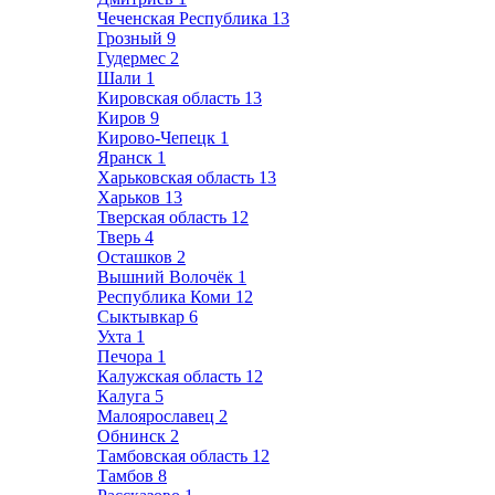
Чеченская Республика
13
Грозный
9
Гудермес
2
Шали
1
Кировская область
13
Киров
9
Кирово-Чепецк
1
Яранск
1
Харьковская область
13
Харьков
13
Тверская область
12
Тверь
4
Осташков
2
Вышний Волочёк
1
Республика Коми
12
Сыктывкар
6
Ухта
1
Печора
1
Калужская область
12
Калуга
5
Малоярославец
2
Обнинск
2
Тамбовская область
12
Тамбов
8