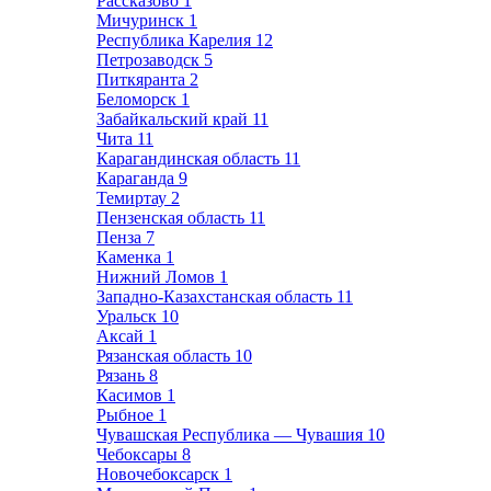
Рассказово
1
Мичуринск
1
Республика Карелия
12
Петрозаводск
5
Питкяранта
2
Беломорск
1
Забайкальский край
11
Чита
11
Карагандинская область
11
Караганда
9
Темиртау
2
Пензенская область
11
Пенза
7
Каменка
1
Нижний Ломов
1
Западно-Казахстанская область
11
Уральск
10
Аксай
1
Рязанская область
10
Рязань
8
Касимов
1
Рыбное
1
Чувашская Республика — Чувашия
10
Чебоксары
8
Новочебоксарск
1