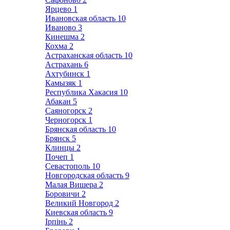
Ярцево
1
Ивановская область
10
Иваново
3
Кинешма
2
Кохма
2
Астраханская область
10
Астрахань
6
Ахтубинск
1
Камызяк
1
Республика Хакасия
10
Абакан
5
Саяногорск
2
Черногорск
1
Брянская область
10
Брянск
5
Клинцы
2
Почеп
1
Севастополь
10
Новгородская область
9
Малая Вишера
2
Боровичи
2
Великий Новгород
2
Киевская область
9
Ірпінь
2