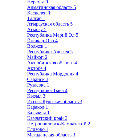
Нерехта
0
Алматинская область
5
Каскелен
1
Талгар
1
Атырауская область
5
Атырау
5
Республика Марий Эл
5
Йошкар-Ола
4
Волжск
1
Республика Адыгея
5
Майкоп
2
Актюбинская область
4
Актобе
4
Республика Мордовия
4
Саранск
3
Рузаевка
1
Республика Тыва
4
Кызыл
3
Иссык-Кульская область
3
Каракол
1
Балыкчы
1
Камчатский край
3
Петропавловск-Камчатский
2
Елизово
1
Магаданская область
3