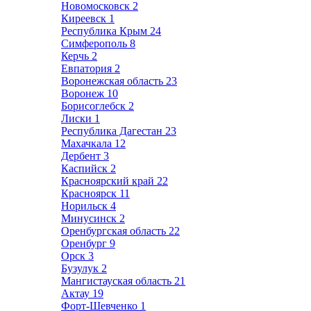
Новомосковск
2
Киреевск
1
Республика Крым
24
Симферополь
8
Керчь
2
Евпатория
2
Воронежская область
23
Воронеж
10
Борисоглебск
2
Лиски
1
Республика Дагестан
23
Махачкала
12
Дербент
3
Каспийск
2
Красноярский край
22
Красноярск
11
Норильск
4
Минусинск
2
Оренбургская область
22
Оренбург
9
Орск
3
Бузулук
2
Мангистауская область
21
Актау
19
Форт-Шевченко
1