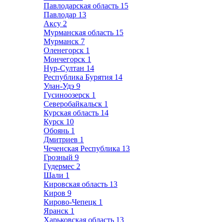
Павлодарская область
15
Павлодар
13
Аксу
2
Мурманская область
15
Мурманск
7
Оленегорск
1
Мончегорск
1
Нур-Султан
14
Республика Бурятия
14
Улан-Удэ
9
Гусиноозерск
1
Северобайкальск
1
Курская область
14
Курск
10
Обоянь
1
Дмитриев
1
Чеченская Республика
13
Грозный
9
Гудермес
2
Шали
1
Кировская область
13
Киров
9
Кирово-Чепецк
1
Яранск
1
Харьковская область
13