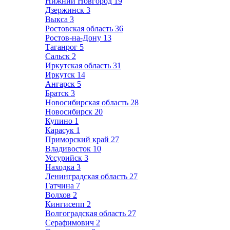
Нижний Новгород
19
Дзержинск
3
Выкса
3
Ростовская область
36
Ростов-на-Дону
13
Таганрог
5
Сальск
2
Иркутская область
31
Иркутск
14
Ангарск
5
Братск
3
Новосибирская область
28
Новосибирск
20
Купино
1
Карасук
1
Приморский край
27
Владивосток
10
Уссурийск
3
Находка
3
Ленинградская область
27
Гатчина
7
Волхов
2
Кингисепп
2
Волгоградская область
27
Серафимович
2