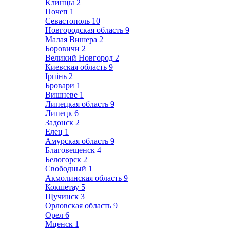
Клинцы
2
Почеп
1
Севастополь
10
Новгородская область
9
Малая Вишера
2
Боровичи
2
Великий Новгород
2
Киевская область
9
Ірпінь
2
Бровари
1
Вишневе
1
Липецкая область
9
Липецк
6
Задонск
2
Елец
1
Амурская область
9
Благовещенск
4
Белогорск
2
Свободный
1
Акмолинская область
9
Кокшетау
5
Щучинск
3
Орловская область
9
Орел
6
Мценск
1