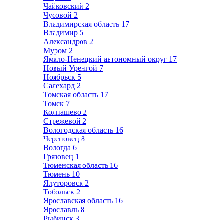
Чайковский
2
Чусовой
2
Владимирская область
17
Владимир
5
Александров
2
Муром
2
Ямало-Ненецкий автономный округ
17
Новый Уренгой
7
Ноябрьск
5
Салехард
2
Томская область
17
Томск
7
Колпашево
2
Стрежевой
2
Вологодская область
16
Череповец
8
Вологда
6
Грязовец
1
Тюменская область
16
Тюмень
10
Ялуторовск
2
Тобольск
2
Ярославская область
16
Ярославль
8
Рыбинск
3