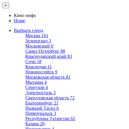
×
Кино инфо
Home
Выбрать город
Москва
161
Зеленоград
3
Московский
0
Санкт-Петербург
88
Краснодарский край
83
Сочи
18
Краснодар
11
Новороссийск
9
Московская область
81
Мытищи
4
Серпухов
4
Электросталь
3
Свердловская область
72
Екатеринбург
21
Нижний Тагил
6
Первоуральск
3
Республика Татарстан
62
Казань
20
Нижнекамск
4