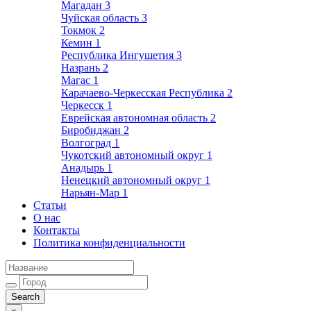
Магадан
3
Чуйская область
3
Токмок
2
Кемин
1
Республика Ингушетия
3
Назрань
2
Магас
1
Карачаево-Черкесская Республика
2
Черкесск
1
Еврейская автономная область
2
Биробиджан
2
Волгоград
1
Чукотский автономный округ
1
Анадырь
1
Ненецкий автономный округ
1
Нарьян-Мар
1
Статьи
О нас
Контакты
Политика конфиденциальности