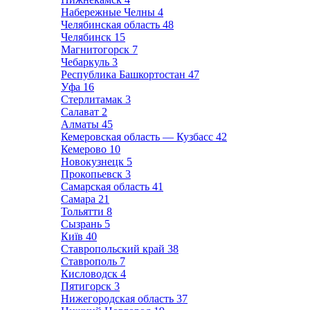
Набережные Челны
4
Челябинская область
48
Челябинск
15
Магнитогорск
7
Чебаркуль
3
Республика Башкортостан
47
Уфа
16
Стерлитамак
3
Салават
2
Алматы
45
Кемеровская область — Кузбасс
42
Кемерово
10
Новокузнецк
5
Прокопьевск
3
Самарская область
41
Самара
21
Тольятти
8
Сызрань
5
Київ
40
Ставропольский край
38
Ставрополь
7
Кисловодск
4
Пятигорск
3
Нижегородская область
37