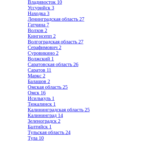
Владивосток
10
Уссурийск
3
Находка
3
Ленинградская область
27
Гатчина
7
Волхов
2
Кингисепп
2
Волгоградская область
27
Серафимович
2
Суровикино
2
Волжский
1
Саратовская область
26
Саратов
11
Маркс
2
Балашов
2
Омская область
25
Омск
16
Исилькуль
1
Тюкалинск
1
Калининградская область
25
Калининград
14
Зеленоградск
2
Балтийск
1
Тульская область
24
Тула
10