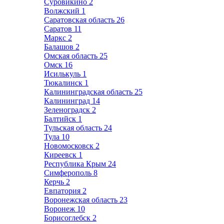
Суровикино
2
Волжский
1
Саратовская область
26
Саратов
11
Маркс
2
Балашов
2
Омская область
25
Омск
16
Исилькуль
1
Тюкалинск
1
Калининградская область
25
Калининград
14
Зеленоградск
2
Балтийск
1
Тульская область
24
Тула
10
Новомосковск
2
Киреевск
1
Республика Крым
24
Симферополь
8
Керчь
2
Евпатория
2
Воронежская область
23
Воронеж
10
Борисоглебск
2