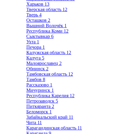
Харьков
13
Тверская область
12
Тверь
4
Осташков
2
Вышний Волочёк
1
Республика Коми
12
Сыктывкар
6
Ухта
1
Печора
1
Калужская область
12
Калуга
5
Малоярославец
2
Обнинск
2
Тамбовская область
12
Тамбов
8
Рассказово
1
Мичуринск
1
Республика Карелия
12
Петрозаводск
5
Питкяранта
2
Беломорск
1
Забайкальский край
11
Чита
11
Карагандинская область
11
Караганда
9