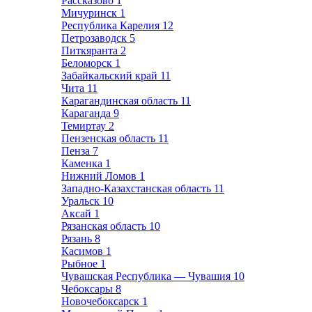
Рассказово
1
Мичуринск
1
Республика Карелия
12
Петрозаводск
5
Питкяранта
2
Беломорск
1
Забайкальский край
11
Чита
11
Карагандинская область
11
Караганда
9
Темиртау
2
Пензенская область
11
Пенза
7
Каменка
1
Нижний Ломов
1
Западно-Казахстанская область
11
Уральск
10
Аксай
1
Рязанская область
10
Рязань
8
Касимов
1
Рыбное
1
Чувашская Республика — Чувашия
10
Чебоксары
8
Новочебоксарск
1