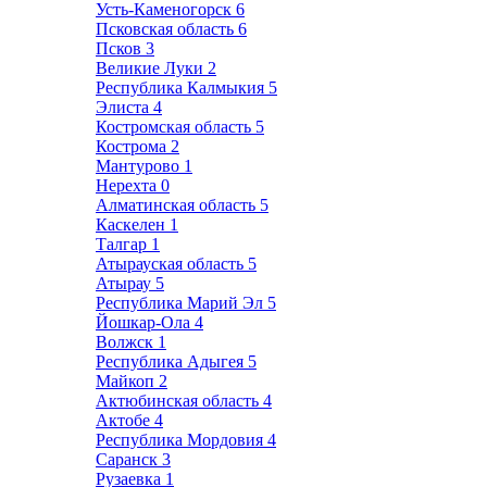
Усть-Каменогорск
6
Псковская область
6
Псков
3
Великие Луки
2
Республика Калмыкия
5
Элиста
4
Костромская область
5
Кострома
2
Мантурово
1
Нерехта
0
Алматинская область
5
Каскелен
1
Талгар
1
Атырауская область
5
Атырау
5
Республика Марий Эл
5
Йошкар-Ола
4
Волжск
1
Республика Адыгея
5
Майкоп
2
Актюбинская область
4
Актобе
4
Республика Мордовия
4
Саранск
3
Рузаевка
1