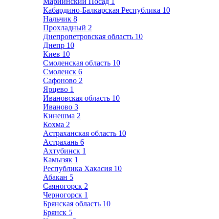
Мариинский Посад
1
Кабардино-Балкарская Республика
10
Нальчик
8
Прохладный
2
Днепропетровская область
10
Днепр
10
Киев
10
Смоленская область
10
Смоленск
6
Сафоново
2
Ярцево
1
Ивановская область
10
Иваново
3
Кинешма
2
Кохма
2
Астраханская область
10
Астрахань
6
Ахтубинск
1
Камызяк
1
Республика Хакасия
10
Абакан
5
Саяногорск
2
Черногорск
1
Брянская область
10
Брянск
5