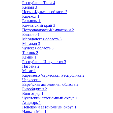
Республика Тыва
4
Кызыл
3
Иссык-Кульская область
3
Каракол
1
Балыкчы
1
Камчатский край
3
Петропавловск-Камчатский
2
Елизово
1
Магаданская область
3
Магадан
3
Чуйская область
3
Токмок
2
Кемин
1
Республика Ингушетия
3
Назрань
2
Магас
1
Карачаево-Черкесская Республика
2
Черкесск
1
Еврейская автономная область
2
Биробиджан
2
Волгоград
1
Чукотский автономный округ
1
Анадырь
1
Ненецкий автономный округ
1
Нарьян-Мар
1