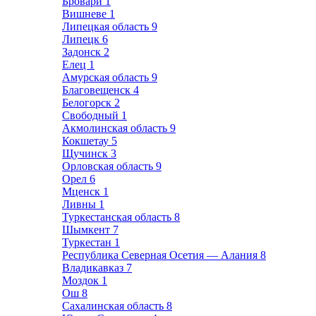
Бровари
1
Вишневе
1
Липецкая область
9
Липецк
6
Задонск
2
Елец
1
Амурская область
9
Благовещенск
4
Белогорск
2
Свободный
1
Акмолинская область
9
Кокшетау
5
Щучинск
3
Орловская область
9
Орел
6
Мценск
1
Ливны
1
Туркестанская область
8
Шымкент
7
Туркестан
1
Республика Северная Осетия — Алания
8
Владикавказ
7
Моздок
1
Ош
8
Сахалинская область
8