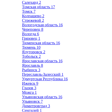
Салехард
2
Томская область
17
Томск
7
Колпашево
2
Стрежевой
2
Вологодская область
16
Череповец
8
Вологда
6
Грязовец
1
Тюменская область
16
Тюмень
10
Ялуторовск
2
Тобольск
2
Ярославская область
16
Ярославль
8
Рыбинск
3
Переславль-Залесский
1
Удмуртская Республика
16
Ижевск
9
Глазов
3
Можга
1
Ульяновская область
16
Ульяновск
7
Димитровград
3
Сенгилей
1