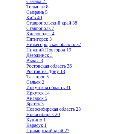
Самара
21
Тольятти
8
Сызрань
5
Київ
40
Ставропольский край
38
Ставрополь
7
Кисловодск
4
Пятигорск
3
Нижегородская область
37
Нижний Новгород
19
Дзержинск
3
Выкса
3
Ростовская область
36
Ростов-на-Дону
13
Таганрог
5
Сальск
2
Иркутская область
31
Иркутск
14
Ангарск
5
Братск
3
Новосибирская область
28
Новосибирск
20
Купино
1
Карасук
1
Приморский край
27