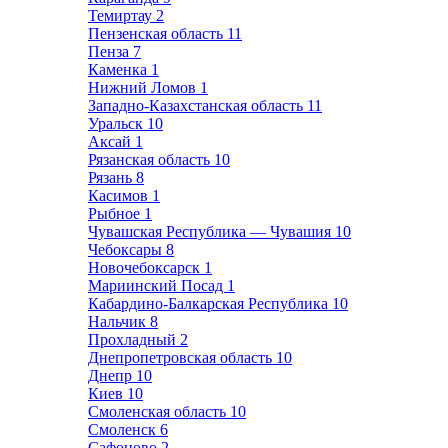
Темиртау
2
Пензенская область
11
Пенза
7
Каменка
1
Нижний Ломов
1
Западно-Казахстанская область
11
Уральск
10
Аксай
1
Рязанская область
10
Рязань
8
Касимов
1
Рыбное
1
Чувашская Республика — Чувашия
10
Чебоксары
8
Новочебоксарск
1
Мариинский Посад
1
Кабардино-Балкарская Республика
10
Нальчик
8
Прохладный
2
Днепропетровская область
10
Днепр
10
Киев
10
Смоленская область
10
Смоленск
6
Сафоново
2