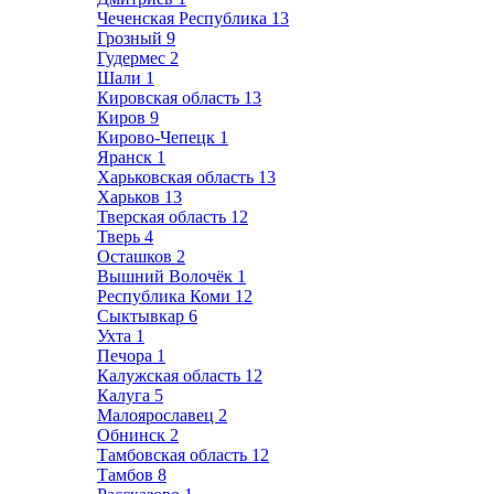
Чеченская Республика
13
Грозный
9
Гудермес
2
Шали
1
Кировская область
13
Киров
9
Кирово-Чепецк
1
Яранск
1
Харьковская область
13
Харьков
13
Тверская область
12
Тверь
4
Осташков
2
Вышний Волочёк
1
Республика Коми
12
Сыктывкар
6
Ухта
1
Печора
1
Калужская область
12
Калуга
5
Малоярославец
2
Обнинск
2
Тамбовская область
12
Тамбов
8