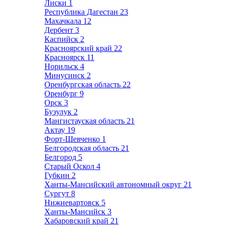
Лиски
1
Республика Дагестан
23
Махачкала
12
Дербент
3
Каспийск
2
Красноярский край
22
Красноярск
11
Норильск
4
Минусинск
2
Оренбургская область
22
Оренбург
9
Орск
3
Бузулук
2
Мангистауская область
21
Актау
19
Форт-Шевченко
1
Белгородская область
21
Белгород
5
Старый Оскол
4
Губкин
2
Ханты-Мансийский автономный округ
21
Сургут
8
Нижневартовск
5
Ханты-Мансийск
3
Хабаровский край
21