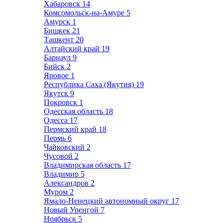
Хабаровск
14
Комсомольск-на-Амуре
5
Амурск
1
Бишкек
21
Ташкент
20
Алтайский край
19
Барнаул
9
Бийск
2
Яровое
1
Республика Саха (Якутия)
19
Якутск
9
Покровск
1
Одесская область
18
Одесса
17
Пермский край
18
Пермь
6
Чайковский
2
Чусовой
2
Владимирская область
17
Владимир
5
Александров
2
Муром
2
Ямало-Ненецкий автономный округ
17
Новый Уренгой
7
Ноябрьск
5