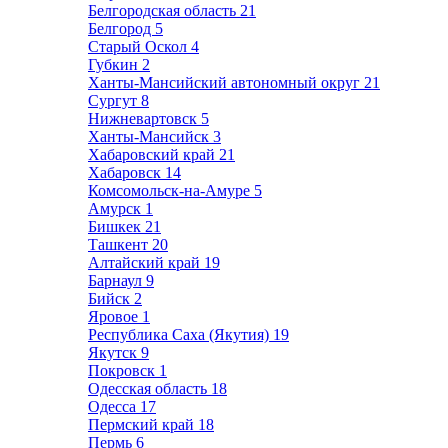
Белгородская область
21
Белгород
5
Старый Оскол
4
Губкин
2
Ханты-Мансийский автономный округ
21
Сургут
8
Нижневартовск
5
Ханты-Мансийск
3
Хабаровский край
21
Хабаровск
14
Комсомольск-на-Амуре
5
Амурск
1
Бишкек
21
Ташкент
20
Алтайский край
19
Барнаул
9
Бийск
2
Яровое
1
Республика Саха (Якутия)
19
Якутск
9
Покровск
1
Одесская область
18
Одесса
17
Пермский край
18
Пермь
6