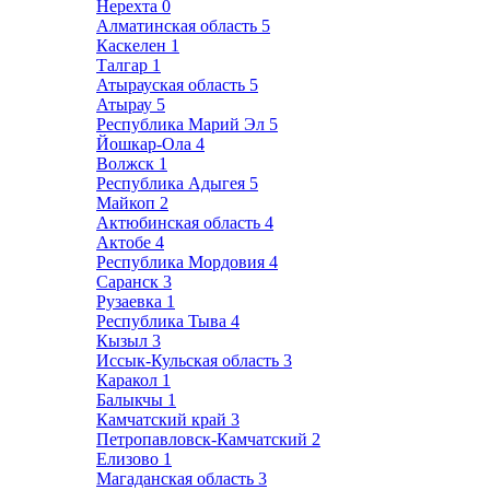
Нерехта
0
Алматинская область
5
Каскелен
1
Талгар
1
Атырауская область
5
Атырау
5
Республика Марий Эл
5
Йошкар-Ола
4
Волжск
1
Республика Адыгея
5
Майкоп
2
Актюбинская область
4
Актобе
4
Республика Мордовия
4
Саранск
3
Рузаевка
1
Республика Тыва
4
Кызыл
3
Иссык-Кульская область
3
Каракол
1
Балыкчы
1
Камчатский край
3
Петропавловск-Камчатский
2
Елизово
1
Магаданская область
3