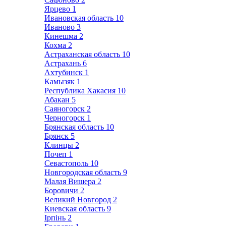
Ярцево
1
Ивановская область
10
Иваново
3
Кинешма
2
Кохма
2
Астраханская область
10
Астрахань
6
Ахтубинск
1
Камызяк
1
Республика Хакасия
10
Абакан
5
Саяногорск
2
Черногорск
1
Брянская область
10
Брянск
5
Клинцы
2
Почеп
1
Севастополь
10
Новгородская область
9
Малая Вишера
2
Боровичи
2
Великий Новгород
2
Киевская область
9
Ірпінь
2