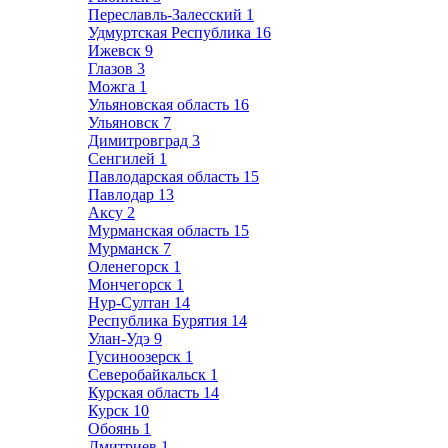
Переславль-Залесский
1
Удмуртская Республика
16
Ижевск
9
Глазов
3
Можга
1
Ульяновская область
16
Ульяновск
7
Димитровград
3
Сенгилей
1
Павлодарская область
15
Павлодар
13
Аксу
2
Мурманская область
15
Мурманск
7
Оленегорск
1
Мончегорск
1
Нур-Султан
14
Республика Бурятия
14
Улан-Удэ
9
Гусиноозерск
1
Северобайкальск
1
Курская область
14
Курск
10
Обоянь
1
Дмитриев
1