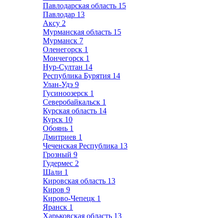
Павлодарская область
15
Павлодар
13
Аксу
2
Мурманская область
15
Мурманск
7
Оленегорск
1
Мончегорск
1
Нур-Султан
14
Республика Бурятия
14
Улан-Удэ
9
Гусиноозерск
1
Северобайкальск
1
Курская область
14
Курск
10
Обоянь
1
Дмитриев
1
Чеченская Республика
13
Грозный
9
Гудермес
2
Шали
1
Кировская область
13
Киров
9
Кирово-Чепецк
1
Яранск
1
Харьковская область
13