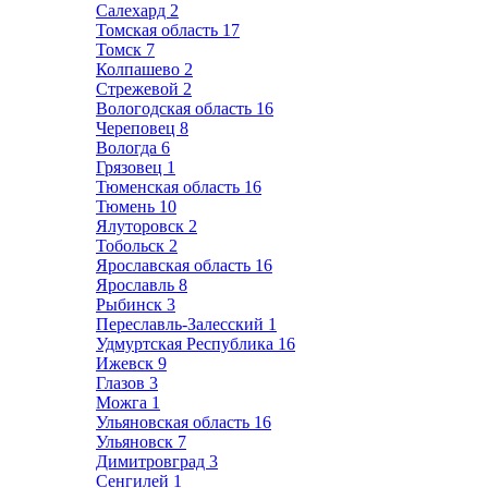
Салехард
2
Томская область
17
Томск
7
Колпашево
2
Стрежевой
2
Вологодская область
16
Череповец
8
Вологда
6
Грязовец
1
Тюменская область
16
Тюмень
10
Ялуторовск
2
Тобольск
2
Ярославская область
16
Ярославль
8
Рыбинск
3
Переславль-Залесский
1
Удмуртская Республика
16
Ижевск
9
Глазов
3
Можга
1
Ульяновская область
16
Ульяновск
7
Димитровград
3
Сенгилей
1