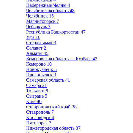
Набережные Челны
4
Челябинская область
48
Челябинск
15
Магнитогорск
7
Чебаркуль
3
Республика Башкортостан
47
Уфа
16
Стерлитамак
3
Салават
2
Алматы
45
Кемеровская область — Кузбасс
42
Кемерово
10
Новокузнецк
5
Прокопьевск
3
Самарская область
41
Самара
21
Тольятти
8
Сызрань
5
Київ
40
Ставропольский край
38
Ставрополь
7
Кисловодск
4
Пятигорск
3
Нижегородская область
37