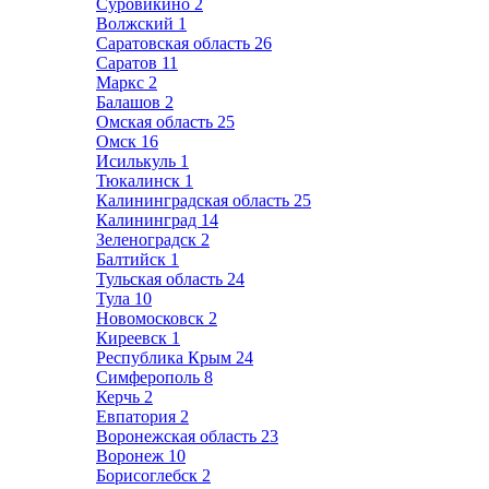
Суровикино
2
Волжский
1
Саратовская область
26
Саратов
11
Маркс
2
Балашов
2
Омская область
25
Омск
16
Исилькуль
1
Тюкалинск
1
Калининградская область
25
Калининград
14
Зеленоградск
2
Балтийск
1
Тульская область
24
Тула
10
Новомосковск
2
Киреевск
1
Республика Крым
24
Симферополь
8
Керчь
2
Евпатория
2
Воронежская область
23
Воронеж
10
Борисоглебск
2