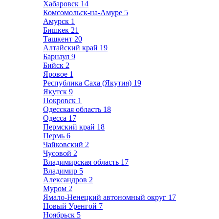
Хабаровск
14
Комсомольск-на-Амуре
5
Амурск
1
Бишкек
21
Ташкент
20
Алтайский край
19
Барнаул
9
Бийск
2
Яровое
1
Республика Саха (Якутия)
19
Якутск
9
Покровск
1
Одесская область
18
Одесса
17
Пермский край
18
Пермь
6
Чайковский
2
Чусовой
2
Владимирская область
17
Владимир
5
Александров
2
Муром
2
Ямало-Ненецкий автономный округ
17
Новый Уренгой
7
Ноябрьск
5