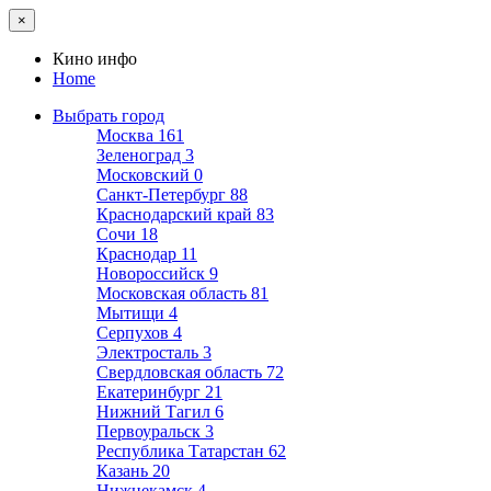
×
Кино инфо
Home
Выбрать город
Москва
161
Зеленоград
3
Московский
0
Санкт-Петербург
88
Краснодарский край
83
Сочи
18
Краснодар
11
Новороссийск
9
Московская область
81
Мытищи
4
Серпухов
4
Электросталь
3
Свердловская область
72
Екатеринбург
21
Нижний Тагил
6
Первоуральск
3
Республика Татарстан
62
Казань
20
Нижнекамск
4