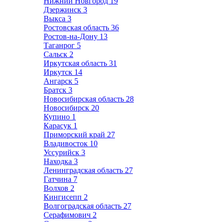
Нижний Новгород
19
Дзержинск
3
Выкса
3
Ростовская область
36
Ростов-на-Дону
13
Таганрог
5
Сальск
2
Иркутская область
31
Иркутск
14
Ангарск
5
Братск
3
Новосибирская область
28
Новосибирск
20
Купино
1
Карасук
1
Приморский край
27
Владивосток
10
Уссурийск
3
Находка
3
Ленинградская область
27
Гатчина
7
Волхов
2
Кингисепп
2
Волгоградская область
27
Серафимович
2