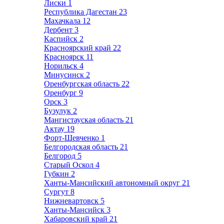
Лиски
1
Республика Дагестан
23
Махачкала
12
Дербент
3
Каспийск
2
Красноярский край
22
Красноярск
11
Норильск
4
Минусинск
2
Оренбургская область
22
Оренбург
9
Орск
3
Бузулук
2
Мангистауская область
21
Актау
19
Форт-Шевченко
1
Белгородская область
21
Белгород
5
Старый Оскол
4
Губкин
2
Ханты-Мансийский автономный округ
21
Сургут
8
Нижневартовск
5
Ханты-Мансийск
3
Хабаровский край
21