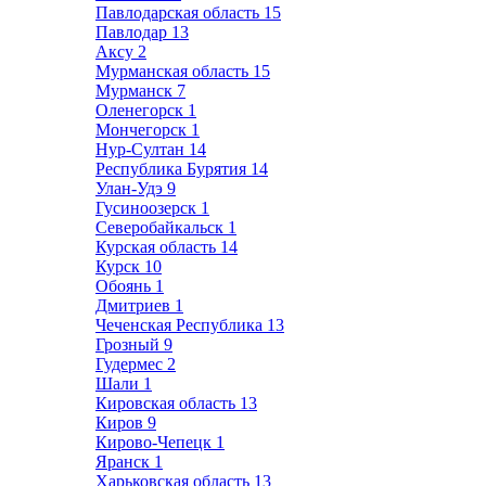
Павлодарская область
15
Павлодар
13
Аксу
2
Мурманская область
15
Мурманск
7
Оленегорск
1
Мончегорск
1
Нур-Султан
14
Республика Бурятия
14
Улан-Удэ
9
Гусиноозерск
1
Северобайкальск
1
Курская область
14
Курск
10
Обоянь
1
Дмитриев
1
Чеченская Республика
13
Грозный
9
Гудермес
2
Шали
1
Кировская область
13
Киров
9
Кирово-Чепецк
1
Яранск
1
Харьковская область
13