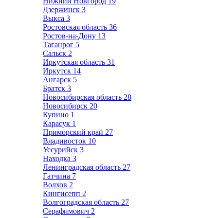
Нижний Новгород
19
Дзержинск
3
Выкса
3
Ростовская область
36
Ростов-на-Дону
13
Таганрог
5
Сальск
2
Иркутская область
31
Иркутск
14
Ангарск
5
Братск
3
Новосибирская область
28
Новосибирск
20
Купино
1
Карасук
1
Приморский край
27
Владивосток
10
Уссурийск
3
Находка
3
Ленинградская область
27
Гатчина
7
Волхов
2
Кингисепп
2
Волгоградская область
27
Серафимович
2