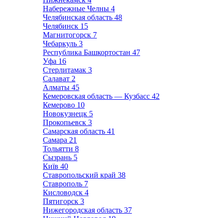
Набережные Челны
4
Челябинская область
48
Челябинск
15
Магнитогорск
7
Чебаркуль
3
Республика Башкортостан
47
Уфа
16
Стерлитамак
3
Салават
2
Алматы
45
Кемеровская область — Кузбасс
42
Кемерово
10
Новокузнецк
5
Прокопьевск
3
Самарская область
41
Самара
21
Тольятти
8
Сызрань
5
Київ
40
Ставропольский край
38
Ставрополь
7
Кисловодск
4
Пятигорск
3
Нижегородская область
37