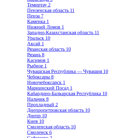
Темиртау
2
Пензенская область
11
Пенза
7
Каменка
1
Нижний Ломов
1
Западно-Казахстанская область
11
Уральск
10
Аксай
1
Рязанская область
10
Рязань
8
Касимов
1
Рыбное
1
Чувашская Республика — Чувашия
10
Чебоксары
8
Новочебоксарск
1
Мариинский Посад
1
Кабардино-Балкарская Республика
10
Нальчик
8
Прохладный
2
Днепропетровская область
10
Днепр
10
Киев
10
Смоленская область
10
Смоленск
6
Сафоново
2