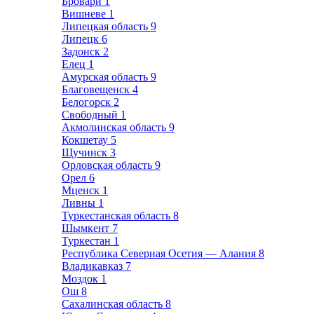
Бровари
1
Вишневе
1
Липецкая область
9
Липецк
6
Задонск
2
Елец
1
Амурская область
9
Благовещенск
4
Белогорск
2
Свободный
1
Акмолинская область
9
Кокшетау
5
Щучинск
3
Орловская область
9
Орел
6
Мценск
1
Ливны
1
Туркестанская область
8
Шымкент
7
Туркестан
1
Республика Северная Осетия — Алания
8
Владикавказ
7
Моздок
1
Ош
8
Сахалинская область
8