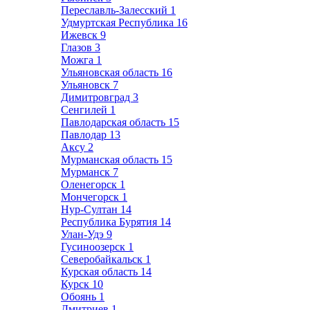
Переславль-Залесский
1
Удмуртская Республика
16
Ижевск
9
Глазов
3
Можга
1
Ульяновская область
16
Ульяновск
7
Димитровград
3
Сенгилей
1
Павлодарская область
15
Павлодар
13
Аксу
2
Мурманская область
15
Мурманск
7
Оленегорск
1
Мончегорск
1
Нур-Султан
14
Республика Бурятия
14
Улан-Удэ
9
Гусиноозерск
1
Северобайкальск
1
Курская область
14
Курск
10
Обоянь
1
Дмитриев
1