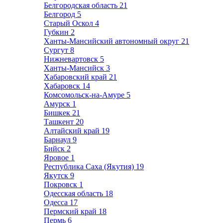
Белгородская область
21
Белгород
5
Старый Оскол
4
Губкин
2
Ханты-Мансийский автономный округ
21
Сургут
8
Нижневартовск
5
Ханты-Мансийск
3
Хабаровский край
21
Хабаровск
14
Комсомольск-на-Амуре
5
Амурск
1
Бишкек
21
Ташкент
20
Алтайский край
19
Барнаул
9
Бийск
2
Яровое
1
Республика Саха (Якутия)
19
Якутск
9
Покровск
1
Одесская область
18
Одесса
17
Пермский край
18
Пермь
6