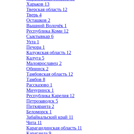
Харьков
13
Тверская область
12
Тверь
4
Осташков
2
Вышний Волочёк
1
Республика Коми
12
Сыктывкар
6
Ухта
1
Печора
1
Калужская область
12
Калуга
5
Малоярославец
2
Обнинск
2
Тамбовская область
12
Тамбов
8
Рассказово
1
Мичуринск
1
Республика Карелия
12
Петрозаводск
5
Питкяранта
2
Беломорск
1
Забайкальский край
11
Чита
11
Карагандинская область
11
Караганда
9