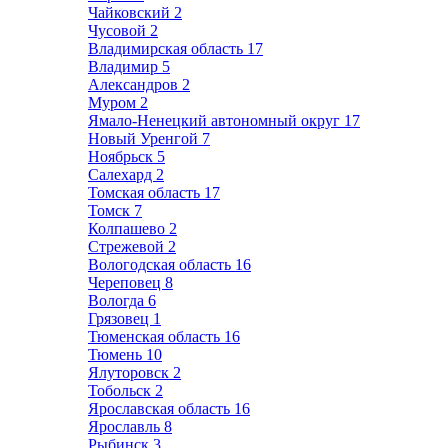
Чайковский
2
Чусовой
2
Владимирская область
17
Владимир
5
Александров
2
Муром
2
Ямало-Ненецкий автономный округ
17
Новый Уренгой
7
Ноябрьск
5
Салехард
2
Томская область
17
Томск
7
Колпашево
2
Стрежевой
2
Вологодская область
16
Череповец
8
Вологда
6
Грязовец
1
Тюменская область
16
Тюмень
10
Ялуторовск
2
Тобольск
2
Ярославская область
16
Ярославль
8
Рыбинск
3