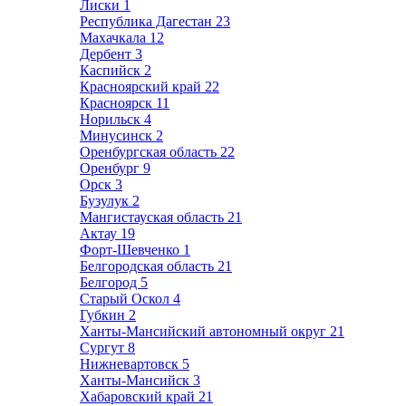
Лиски
1
Республика Дагестан
23
Махачкала
12
Дербент
3
Каспийск
2
Красноярский край
22
Красноярск
11
Норильск
4
Минусинск
2
Оренбургская область
22
Оренбург
9
Орск
3
Бузулук
2
Мангистауская область
21
Актау
19
Форт-Шевченко
1
Белгородская область
21
Белгород
5
Старый Оскол
4
Губкин
2
Ханты-Мансийский автономный округ
21
Сургут
8
Нижневартовск
5
Ханты-Мансийск
3
Хабаровский край
21