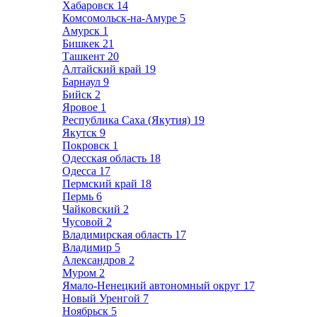
Хабаровск
14
Комсомольск-на-Амуре
5
Амурск
1
Бишкек
21
Ташкент
20
Алтайский край
19
Барнаул
9
Бийск
2
Яровое
1
Республика Саха (Якутия)
19
Якутск
9
Покровск
1
Одесская область
18
Одесса
17
Пермский край
18
Пермь
6
Чайковский
2
Чусовой
2
Владимирская область
17
Владимир
5
Александров
2
Муром
2
Ямало-Ненецкий автономный округ
17
Новый Уренгой
7
Ноябрьск
5