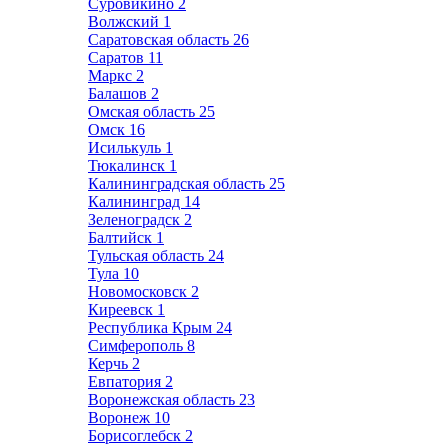
Суровикино
2
Волжский
1
Саратовская область
26
Саратов
11
Маркс
2
Балашов
2
Омская область
25
Омск
16
Исилькуль
1
Тюкалинск
1
Калининградская область
25
Калининград
14
Зеленоградск
2
Балтийск
1
Тульская область
24
Тула
10
Новомосковск
2
Киреевск
1
Республика Крым
24
Симферополь
8
Керчь
2
Евпатория
2
Воронежская область
23
Воронеж
10
Борисоглебск
2