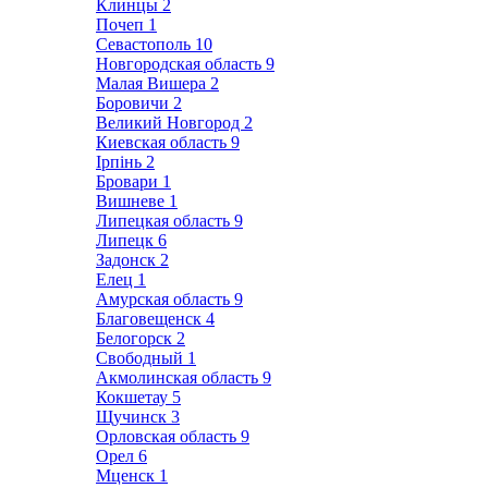
Клинцы
2
Почеп
1
Севастополь
10
Новгородская область
9
Малая Вишера
2
Боровичи
2
Великий Новгород
2
Киевская область
9
Ірпінь
2
Бровари
1
Вишневе
1
Липецкая область
9
Липецк
6
Задонск
2
Елец
1
Амурская область
9
Благовещенск
4
Белогорск
2
Свободный
1
Акмолинская область
9
Кокшетау
5
Щучинск
3
Орловская область
9
Орел
6
Мценск
1