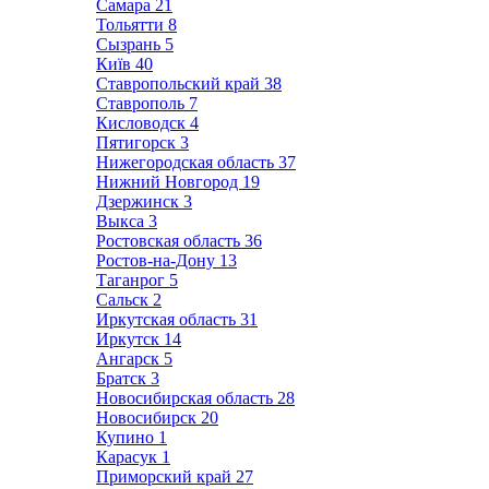
Самара
21
Тольятти
8
Сызрань
5
Київ
40
Ставропольский край
38
Ставрополь
7
Кисловодск
4
Пятигорск
3
Нижегородская область
37
Нижний Новгород
19
Дзержинск
3
Выкса
3
Ростовская область
36
Ростов-на-Дону
13
Таганрог
5
Сальск
2
Иркутская область
31
Иркутск
14
Ангарск
5
Братск
3
Новосибирская область
28
Новосибирск
20
Купино
1
Карасук
1
Приморский край
27