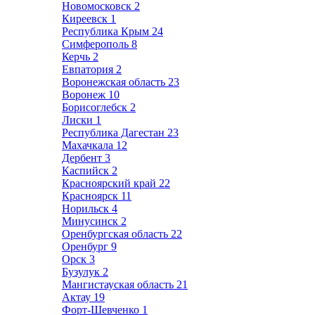
Новомосковск
2
Киреевск
1
Республика Крым
24
Симферополь
8
Керчь
2
Евпатория
2
Воронежская область
23
Воронеж
10
Борисоглебск
2
Лиски
1
Республика Дагестан
23
Махачкала
12
Дербент
3
Каспийск
2
Красноярский край
22
Красноярск
11
Норильск
4
Минусинск
2
Оренбургская область
22
Оренбург
9
Орск
3
Бузулук
2
Мангистауская область
21
Актау
19
Форт-Шевченко
1