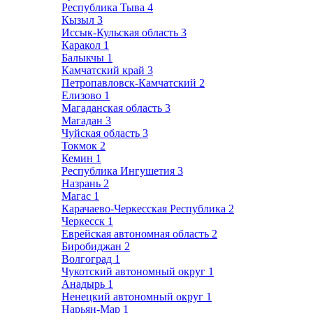
Республика Тыва
4
Кызыл
3
Иссык-Кульская область
3
Каракол
1
Балыкчы
1
Камчатский край
3
Петропавловск-Камчатский
2
Елизово
1
Магаданская область
3
Магадан
3
Чуйская область
3
Токмок
2
Кемин
1
Республика Ингушетия
3
Назрань
2
Магас
1
Карачаево-Черкесская Республика
2
Черкесск
1
Еврейская автономная область
2
Биробиджан
2
Волгоград
1
Чукотский автономный округ
1
Анадырь
1
Ненецкий автономный округ
1
Нарьян-Мар
1