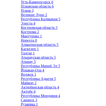
Усть-Каменогорск
6
Псковская область
6
Псков
3
Великие Луки
2
Республика Калмыкия
5
Элиста
4
Костромская область
5
Кострома
2
Мантурово
1
Нерехта
0
Алматинская область
5
Каскелен
1
Талгар
1
Атырауская область
5
Атырау
5
Республика Марий Эл
5
Йошкар-Ола
4
Волжск
1
Республика Адыгея
5
Майкоп
2
Актюбинская область
4
Актобе
4
Республика Мордовия
4
Саранск
3
Рузаевка
1