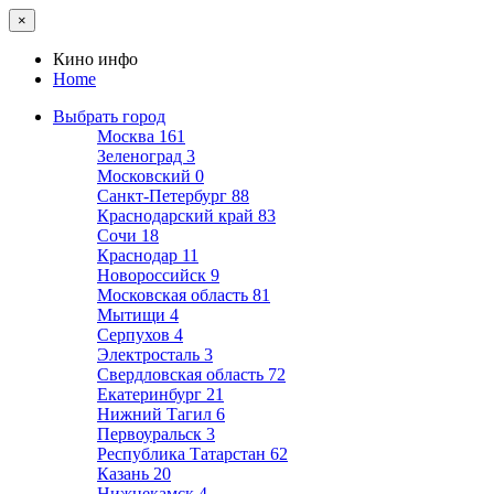
×
Кино инфо
Home
Выбрать город
Москва
161
Зеленоград
3
Московский
0
Санкт-Петербург
88
Краснодарский край
83
Сочи
18
Краснодар
11
Новороссийск
9
Московская область
81
Мытищи
4
Серпухов
4
Электросталь
3
Свердловская область
72
Екатеринбург
21
Нижний Тагил
6
Первоуральск
3
Республика Татарстан
62
Казань
20
Нижнекамск
4