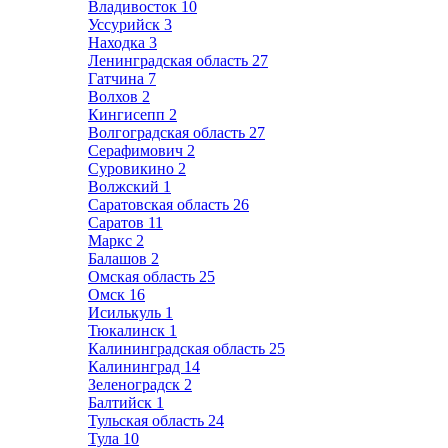
Владивосток
10
Уссурийск
3
Находка
3
Ленинградская область
27
Гатчина
7
Волхов
2
Кингисепп
2
Волгоградская область
27
Серафимович
2
Суровикино
2
Волжский
1
Саратовская область
26
Саратов
11
Маркс
2
Балашов
2
Омская область
25
Омск
16
Исилькуль
1
Тюкалинск
1
Калининградская область
25
Калининград
14
Зеленоградск
2
Балтийск
1
Тульская область
24
Тула
10