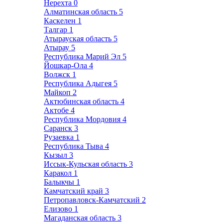
Нерехта
0
Алматинская область
5
Каскелен
1
Талгар
1
Атырауская область
5
Атырау
5
Республика Марий Эл
5
Йошкар-Ола
4
Волжск
1
Республика Адыгея
5
Майкоп
2
Актюбинская область
4
Актобе
4
Республика Мордовия
4
Саранск
3
Рузаевка
1
Республика Тыва
4
Кызыл
3
Иссык-Кульская область
3
Каракол
1
Балыкчы
1
Камчатский край
3
Петропавловск-Камчатский
2
Елизово
1
Магаданская область
3