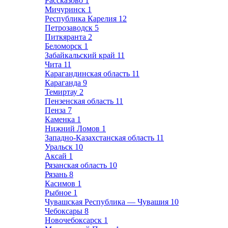
Рассказово
1
Мичуринск
1
Республика Карелия
12
Петрозаводск
5
Питкяранта
2
Беломорск
1
Забайкальский край
11
Чита
11
Карагандинская область
11
Караганда
9
Темиртау
2
Пензенская область
11
Пенза
7
Каменка
1
Нижний Ломов
1
Западно-Казахстанская область
11
Уральск
10
Аксай
1
Рязанская область
10
Рязань
8
Касимов
1
Рыбное
1
Чувашская Республика — Чувашия
10
Чебоксары
8
Новочебоксарск
1