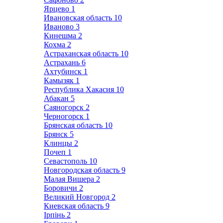
Ярцево
1
Ивановская область
10
Иваново
3
Кинешма
2
Кохма
2
Астраханская область
10
Астрахань
6
Ахтубинск
1
Камызяк
1
Республика Хакасия
10
Абакан
5
Саяногорск
2
Черногорск
1
Брянская область
10
Брянск
5
Клинцы
2
Почеп
1
Севастополь
10
Новгородская область
9
Малая Вишера
2
Боровичи
2
Великий Новгород
2
Киевская область
9
Ірпінь
2