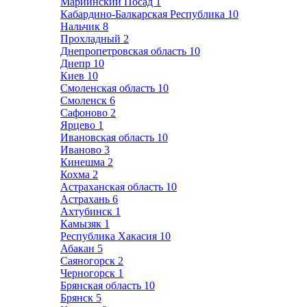
Мариинский Посад
1
Кабардино-Балкарская Республика
10
Нальчик
8
Прохладный
2
Днепропетровская область
10
Днепр
10
Киев
10
Смоленская область
10
Смоленск
6
Сафоново
2
Ярцево
1
Ивановская область
10
Иваново
3
Кинешма
2
Кохма
2
Астраханская область
10
Астрахань
6
Ахтубинск
1
Камызяк
1
Республика Хакасия
10
Абакан
5
Саяногорск
2
Черногорск
1
Брянская область
10
Брянск
5