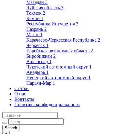
Магадан
3
Чуйская область
3
Токмок
2
Кемин
1
Республика Ингушетия
3
Назрань
2
Магас
1
Карачаево-Черкесская Республика
2
Черкесск
1
Еврейская автономная область
2
Биробиджан
2
Волгоград
1
Чукотский автономный округ
1
Анадырь
1
Ненецкий автономный округ
1
Нарьян-Мар
1
Статьи
О нас
Контакты
Политика конфиденциальности