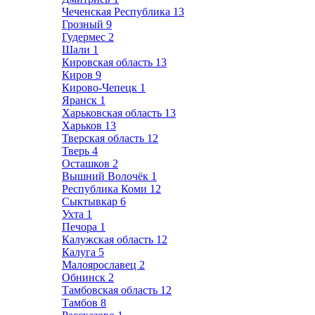
Чеченская Республика
13
Грозный
9
Гудермес
2
Шали
1
Кировская область
13
Киров
9
Кирово-Чепецк
1
Яранск
1
Харьковская область
13
Харьков
13
Тверская область
12
Тверь
4
Осташков
2
Вышний Волочёк
1
Республика Коми
12
Сыктывкар
6
Ухта
1
Печора
1
Калужская область
12
Калуга
5
Малоярославец
2
Обнинск
2
Тамбовская область
12
Тамбов
8