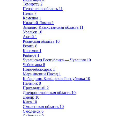
Темиртау
2
Пензенская область
11
Пенза
7
Каменка
1
Нижний Ломов
1
Западно-Казахстанская область
11
Уральск
10
Аксай
1
Рязанская область
10
Рязань
8
Касимов
1
Рыбное
1
Чувашская Республика — Чувашия
10
Чебоксары
8
Новочебоксарск
1
Мариинский Посад
1
Кабардино-Балкарская Республика
10
Нальчик
8
Прохладный
2
Днепропетровская область
10
Днепр
10
Киев
10
Смоленская область
10
Смоленск
6
Сафоново
2