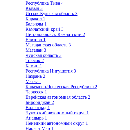
Республика Тыва
4
Кызыл
3
Иссык-Кульская область
3
Каракол
1
Балыкчы
1
Камчатский край
3
Петропавловск-Камчатский
2
Елизово
1
Магаданская область
3
Магадан
3
Чуйская область
3
Токмок
2
Кемин
1
Республика Ингушетия
3
Назрань
2
Магас
1
Карачаево-Черкесская Республика
2
Черкесск
1
Еврейская автономная область
2
Биробиджан
2
Волгоград
1
Чукотский автономный округ
1
Анадырь
1
Ненецкий автономный округ
1
Нарьян-Мар
1