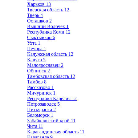
Харьков
13
Тверская область
12
Тверь
4
Осташков
2
Вышний Волочёк
1
Республика Коми
12
Сыктывкар
6
Ухта
1
Печора
1
Калужская область
12
Калуга
5
Малоярославец
2
Обнинск
2
Тамбовская область
12
Тамбов
8
Рассказово
1
Мичуринск
1
Республика Карелия
12
Петрозаводск
5
Питкяранта
2
Беломорск
1
Забайкальский край
11
Чита
11
Карагандинская область
11
Караганда
9