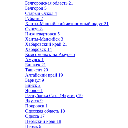
Белгородская область
21
Белгород
5
Старый Оскол
4
Губкин
2
Ханты-Мансийский автономный округ
21
Сургут
8
Нижневартовск
5
Ханты-Мансийск
3
Хабаровский край
21
Хабаровск
14
Комсомольск-на-Амуре
5
Амурск
1
Бишкек
21
Ташкент
20
Алтайский край
19
Барнаул
9
Бийск
2
Яровое
1
Республика Саха (Якутия)
19
Якутск
9
Покровск
1
Одесская область
18
Одесса
17
Пермский край
18
Пермь
6