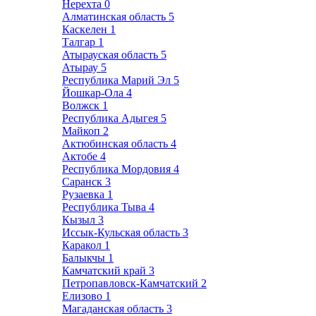
Нерехта
0
Алматинская область
5
Каскелен
1
Талгар
1
Атырауская область
5
Атырау
5
Республика Марий Эл
5
Йошкар-Ола
4
Волжск
1
Республика Адыгея
5
Майкоп
2
Актюбинская область
4
Актобе
4
Республика Мордовия
4
Саранск
3
Рузаевка
1
Республика Тыва
4
Кызыл
3
Иссык-Кульская область
3
Каракол
1
Балыкчы
1
Камчатский край
3
Петропавловск-Камчатский
2
Елизово
1
Магаданская область
3