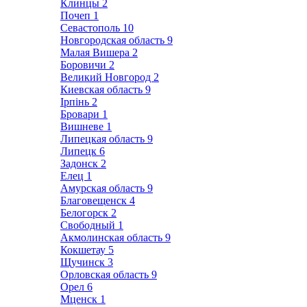
Клинцы
2
Почеп
1
Севастополь
10
Новгородская область
9
Малая Вишера
2
Боровичи
2
Великий Новгород
2
Киевская область
9
Ірпінь
2
Бровари
1
Вишневе
1
Липецкая область
9
Липецк
6
Задонск
2
Елец
1
Амурская область
9
Благовещенск
4
Белогорск
2
Свободный
1
Акмолинская область
9
Кокшетау
5
Щучинск
3
Орловская область
9
Орел
6
Мценск
1