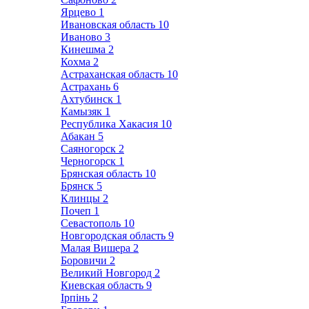
Ярцево
1
Ивановская область
10
Иваново
3
Кинешма
2
Кохма
2
Астраханская область
10
Астрахань
6
Ахтубинск
1
Камызяк
1
Республика Хакасия
10
Абакан
5
Саяногорск
2
Черногорск
1
Брянская область
10
Брянск
5
Клинцы
2
Почеп
1
Севастополь
10
Новгородская область
9
Малая Вишера
2
Боровичи
2
Великий Новгород
2
Киевская область
9
Ірпінь
2