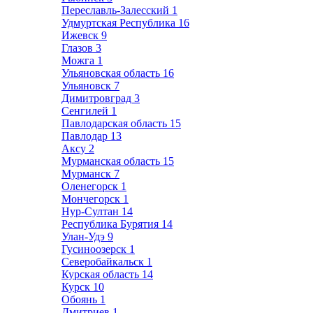
Переславль-Залесский
1
Удмуртская Республика
16
Ижевск
9
Глазов
3
Можга
1
Ульяновская область
16
Ульяновск
7
Димитровград
3
Сенгилей
1
Павлодарская область
15
Павлодар
13
Аксу
2
Мурманская область
15
Мурманск
7
Оленегорск
1
Мончегорск
1
Нур-Султан
14
Республика Бурятия
14
Улан-Удэ
9
Гусиноозерск
1
Северобайкальск
1
Курская область
14
Курск
10
Обоянь
1
Дмитриев
1