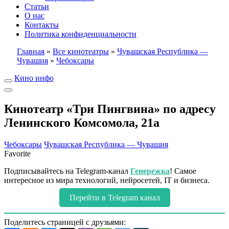
Статьи
О нас
Контакты
Политика конфиденциальности
Главная
»
Все кинотеатры
»
Чувашская Республика —
Чувашия
»
Чебоксары
Кино инфо
Кинотеатр «Три Пингвина» по адресу
Ленинского Комсомола, 21а
Чебоксары
Чувашская Республика — Чувашия
Favorite
Подписывайтесь на Telegram-канал
Генережка
! Самое
интересное из мира технологий, нейросетей, IT и бизнеса.
Перейти в Telegram канал
Поделитесь страницей с друзьями: