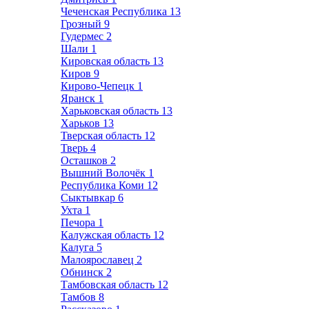
Чеченская Республика
13
Грозный
9
Гудермес
2
Шали
1
Кировская область
13
Киров
9
Кирово-Чепецк
1
Яранск
1
Харьковская область
13
Харьков
13
Тверская область
12
Тверь
4
Осташков
2
Вышний Волочёк
1
Республика Коми
12
Сыктывкар
6
Ухта
1
Печора
1
Калужская область
12
Калуга
5
Малоярославец
2
Обнинск
2
Тамбовская область
12
Тамбов
8