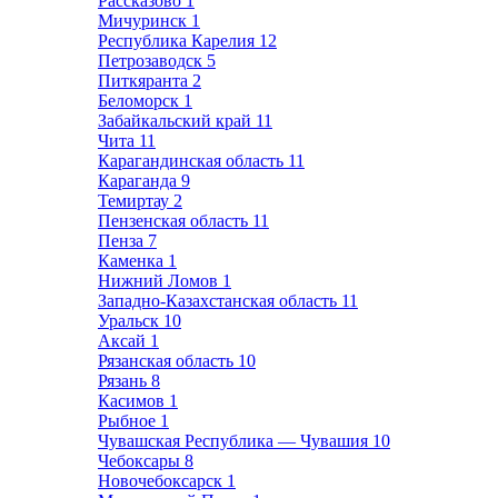
Рассказово
1
Мичуринск
1
Республика Карелия
12
Петрозаводск
5
Питкяранта
2
Беломорск
1
Забайкальский край
11
Чита
11
Карагандинская область
11
Караганда
9
Темиртау
2
Пензенская область
11
Пенза
7
Каменка
1
Нижний Ломов
1
Западно-Казахстанская область
11
Уральск
10
Аксай
1
Рязанская область
10
Рязань
8
Касимов
1
Рыбное
1
Чувашская Республика — Чувашия
10
Чебоксары
8
Новочебоксарск
1