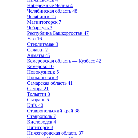
Набережные Челны
4
Челябинская область
48
Челябинск
15
Магнитогорск
7
Чебаркуль
3
Республика Башкортостан
47
Уфа
16
Стерлитамак
3
Салават
2
Алматы
45
Кемеровская область — Кузбасс
42
Кемерово
10
Новокузнецк
5
Прокопьевск
3
Самарская область
41
Самара
21
Тольятти
8
Сызрань
5
Київ
40
Ставропольский край
38
Ставрополь
7
Кисловодск
4
Пятигорск
3
Нижегородская область
37