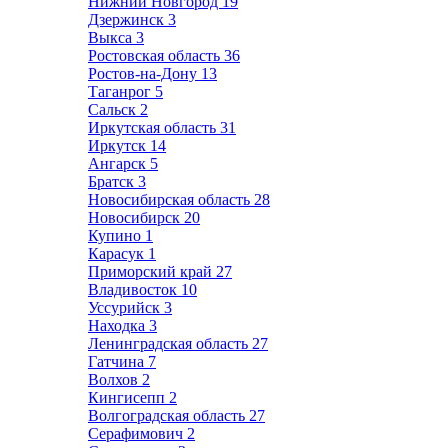
Нижний Новгород
19
Дзержинск
3
Выкса
3
Ростовская область
36
Ростов-на-Дону
13
Таганрог
5
Сальск
2
Иркутская область
31
Иркутск
14
Ангарск
5
Братск
3
Новосибирская область
28
Новосибирск
20
Купино
1
Карасук
1
Приморский край
27
Владивосток
10
Уссурийск
3
Находка
3
Ленинградская область
27
Гатчина
7
Волхов
2
Кингисепп
2
Волгоградская область
27
Серафимович
2