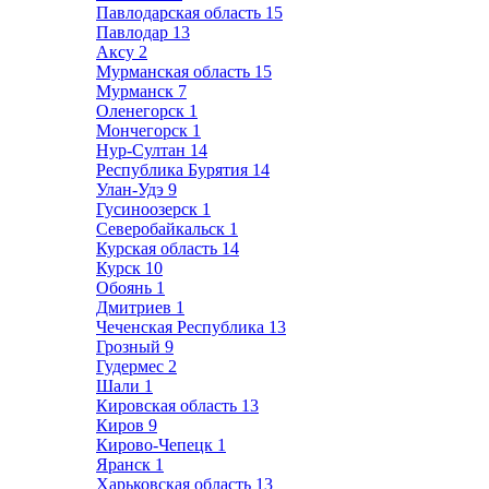
Павлодарская область
15
Павлодар
13
Аксу
2
Мурманская область
15
Мурманск
7
Оленегорск
1
Мончегорск
1
Нур-Султан
14
Республика Бурятия
14
Улан-Удэ
9
Гусиноозерск
1
Северобайкальск
1
Курская область
14
Курск
10
Обоянь
1
Дмитриев
1
Чеченская Республика
13
Грозный
9
Гудермес
2
Шали
1
Кировская область
13
Киров
9
Кирово-Чепецк
1
Яранск
1
Харьковская область
13