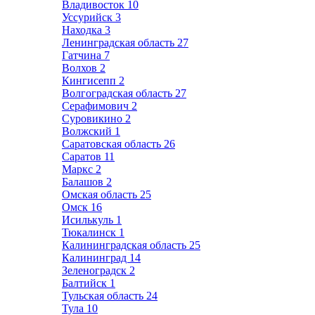
Владивосток
10
Уссурийск
3
Находка
3
Ленинградская область
27
Гатчина
7
Волхов
2
Кингисепп
2
Волгоградская область
27
Серафимович
2
Суровикино
2
Волжский
1
Саратовская область
26
Саратов
11
Маркс
2
Балашов
2
Омская область
25
Омск
16
Исилькуль
1
Тюкалинск
1
Калининградская область
25
Калининград
14
Зеленоградск
2
Балтийск
1
Тульская область
24
Тула
10