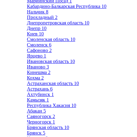
Мариинский Посад
1
Кабардино-Балкарская Республика
10
Нальчик
8
Прохладный
2
Днепропетровская область
10
Днепр
10
Киев
10
Смоленская область
10
Смоленск
6
Сафоново
2
Ярцево
1
Ивановская область
10
Иваново
3
Кинешма
2
Кохма
2
Астраханская область
10
Астрахань
6
Ахтубинск
1
Камызяк
1
Республика Хакасия
10
Абакан
5
Саяногорск
2
Черногорск
1
Брянская область
10
Брянск
5