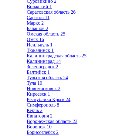
Суровикино
2
Волжский
1
Саратовская область
26
Саратов
11
Маркс
2
Балашов
2
Омская область
25
Омск
16
Исилькуль
1
Тюкалинск
1
Калининградская область
25
Калининград
14
Зеленоградск
2
Балтийск
1
Тульская область
24
Тула
10
Новомосковск
2
Киреевск
1
Республика Крым
24
Симферополь
8
Керчь
2
Евпатория
2
Воронежская область
23
Воронеж
10
Борисоглебск
2