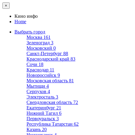
×
Кино инфо
Home
Выбрать город
Москва
161
Зеленоград
3
Московский
0
Санкт-Петербург
88
Краснодарский край
83
Сочи
18
Краснодар
11
Новороссийск
9
Московская область
81
Мытищи
4
Серпухов
4
Электросталь
3
Свердловская область
72
Екатеринбург
21
Нижний Тагил
6
Первоуральск
3
Республика Татарстан
62
Казань
20
Нижнекамск
4