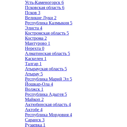
Усть-Каменогорск
6
Псковская область
6
Псков
3
Великие Луки
2
Республика Калмыкия
5
Элиста
4
Костромская область
5
Кострома
2
Мантурово
1
Нерехта
0
Алматинская область
5
Каскелен
1
Талгар
1
Атырауская область
5
Атырау
5
Республика Марий Эл
5
Йошкар-Ола
4
Волжск
1
Республика Адыгея
5
Майкоп
2
Актюбинская область
4
Актобе
4
Республика Мордовия
4
Саранск
3
Рузаевка
1