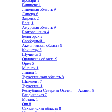
Бровари
1
Вишневе
1
Липецкая область
9
Липецк
6
Задонск
2
Елец
1
Амурская область
9
Благовещенск
4
Белогорск
2
Свободный
1
Акмолинская область
9
Кокшетау
5
Щучинск
3
Орловская область
9
Орел
6
Мценск
1
Ливны
1
Туркестанская область
8
Шымкент
7
Туркестан
1
Республика Северная Осетия — Алания
8
Владикавказ
7
Моздок
1
Ош
8
Сахалинская область
8