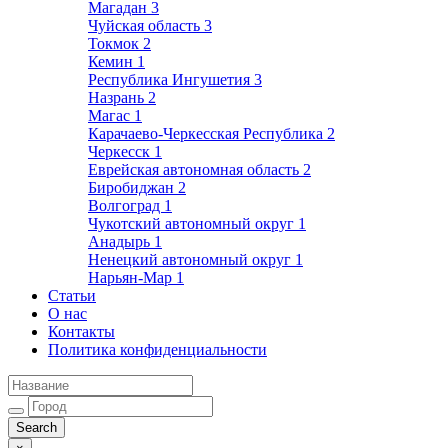
Магадан
3
Чуйская область
3
Токмок
2
Кемин
1
Республика Ингушетия
3
Назрань
2
Магас
1
Карачаево-Черкесская Республика
2
Черкесск
1
Еврейская автономная область
2
Биробиджан
2
Волгоград
1
Чукотский автономный округ
1
Анадырь
1
Ненецкий автономный округ
1
Нарьян-Мар
1
Статьи
О нас
Контакты
Политика конфиденциальности