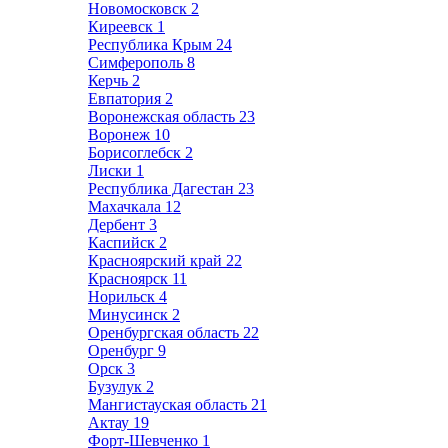
Новомосковск
2
Киреевск
1
Республика Крым
24
Симферополь
8
Керчь
2
Евпатория
2
Воронежская область
23
Воронеж
10
Борисоглебск
2
Лиски
1
Республика Дагестан
23
Махачкала
12
Дербент
3
Каспийск
2
Красноярский край
22
Красноярск
11
Норильск
4
Минусинск
2
Оренбургская область
22
Оренбург
9
Орск
3
Бузулук
2
Мангистауская область
21
Актау
19
Форт-Шевченко
1