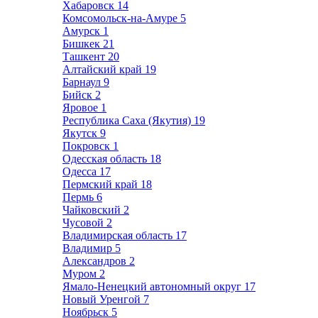
Хабаровск
14
Комсомольск-на-Амуре
5
Амурск
1
Бишкек
21
Ташкент
20
Алтайский край
19
Барнаул
9
Бийск
2
Яровое
1
Республика Саха (Якутия)
19
Якутск
9
Покровск
1
Одесская область
18
Одесса
17
Пермский край
18
Пермь
6
Чайковский
2
Чусовой
2
Владимирская область
17
Владимир
5
Александров
2
Муром
2
Ямало-Ненецкий автономный округ
17
Новый Уренгой
7
Ноябрьск
5