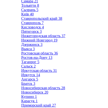
Самара
21
Тольятти
8
Сызрань
5
Київ
40
Ставропольский край
38
Ставрополь
7
Кисловодск
4
Пятигорск
3
Нижегородская область
37
Нижний Новгород
19
Дзержинск
3
Выкса
3
Ростовская область
36
Ростов-на-Дону
13
Таганрог
5
Сальск
2
Иркутская область
31
Иркутск
14
Ангарск
5
Братск
3
Новосибирская область
28
Новосибирск
20
Купино
1
Карасук
1
Приморский край
27