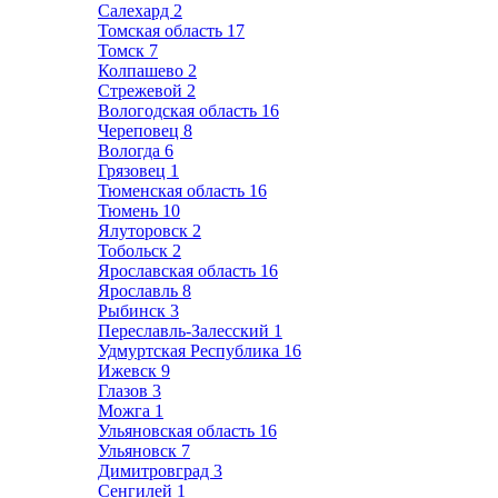
Салехард
2
Томская область
17
Томск
7
Колпашево
2
Стрежевой
2
Вологодская область
16
Череповец
8
Вологда
6
Грязовец
1
Тюменская область
16
Тюмень
10
Ялуторовск
2
Тобольск
2
Ярославская область
16
Ярославль
8
Рыбинск
3
Переславль-Залесский
1
Удмуртская Республика
16
Ижевск
9
Глазов
3
Можга
1
Ульяновская область
16
Ульяновск
7
Димитровград
3
Сенгилей
1