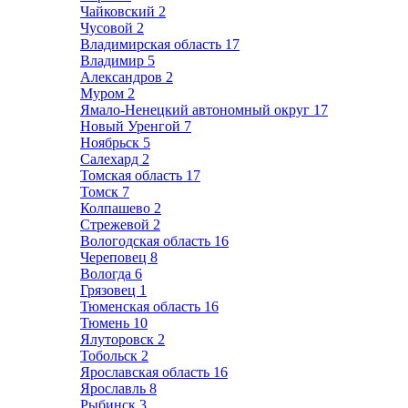
Чайковский
2
Чусовой
2
Владимирская область
17
Владимир
5
Александров
2
Муром
2
Ямало-Ненецкий автономный округ
17
Новый Уренгой
7
Ноябрьск
5
Салехард
2
Томская область
17
Томск
7
Колпашево
2
Стрежевой
2
Вологодская область
16
Череповец
8
Вологда
6
Грязовец
1
Тюменская область
16
Тюмень
10
Ялуторовск
2
Тобольск
2
Ярославская область
16
Ярославль
8
Рыбинск
3