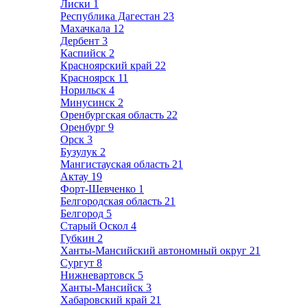
Лиски
1
Республика Дагестан
23
Махачкала
12
Дербент
3
Каспийск
2
Красноярский край
22
Красноярск
11
Норильск
4
Минусинск
2
Оренбургская область
22
Оренбург
9
Орск
3
Бузулук
2
Мангистауская область
21
Актау
19
Форт-Шевченко
1
Белгородская область
21
Белгород
5
Старый Оскол
4
Губкин
2
Ханты-Мансийский автономный округ
21
Сургут
8
Нижневартовск
5
Ханты-Мансийск
3
Хабаровский край
21