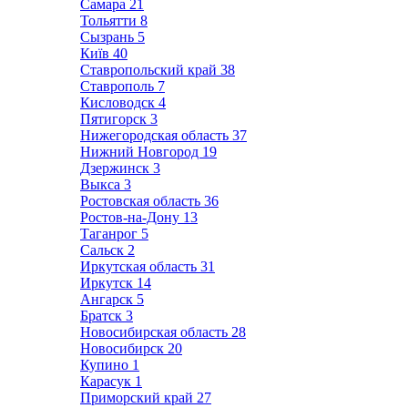
Самара
21
Тольятти
8
Сызрань
5
Київ
40
Ставропольский край
38
Ставрополь
7
Кисловодск
4
Пятигорск
3
Нижегородская область
37
Нижний Новгород
19
Дзержинск
3
Выкса
3
Ростовская область
36
Ростов-на-Дону
13
Таганрог
5
Сальск
2
Иркутская область
31
Иркутск
14
Ангарск
5
Братск
3
Новосибирская область
28
Новосибирск
20
Купино
1
Карасук
1
Приморский край
27