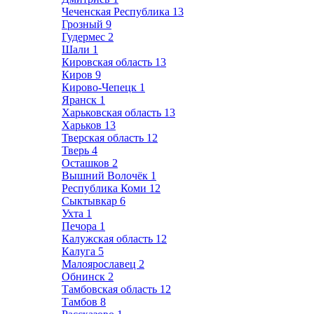
Чеченская Республика
13
Грозный
9
Гудермес
2
Шали
1
Кировская область
13
Киров
9
Кирово-Чепецк
1
Яранск
1
Харьковская область
13
Харьков
13
Тверская область
12
Тверь
4
Осташков
2
Вышний Волочёк
1
Республика Коми
12
Сыктывкар
6
Ухта
1
Печора
1
Калужская область
12
Калуга
5
Малоярославец
2
Обнинск
2
Тамбовская область
12
Тамбов
8