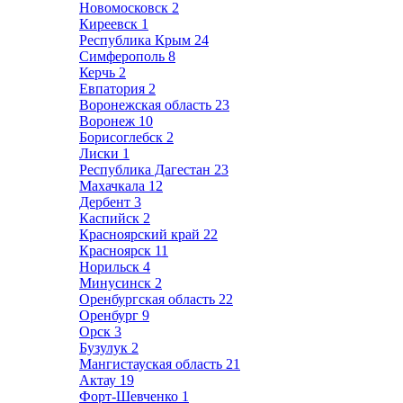
Новомосковск
2
Киреевск
1
Республика Крым
24
Симферополь
8
Керчь
2
Евпатория
2
Воронежская область
23
Воронеж
10
Борисоглебск
2
Лиски
1
Республика Дагестан
23
Махачкала
12
Дербент
3
Каспийск
2
Красноярский край
22
Красноярск
11
Норильск
4
Минусинск
2
Оренбургская область
22
Оренбург
9
Орск
3
Бузулук
2
Мангистауская область
21
Актау
19
Форт-Шевченко
1