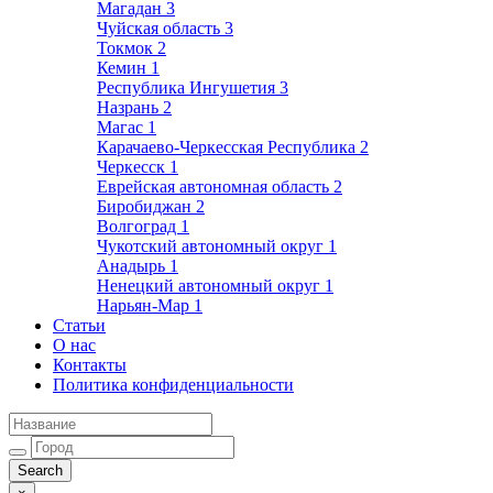
Магадан
3
Чуйская область
3
Токмок
2
Кемин
1
Республика Ингушетия
3
Назрань
2
Магас
1
Карачаево-Черкесская Республика
2
Черкесск
1
Еврейская автономная область
2
Биробиджан
2
Волгоград
1
Чукотский автономный округ
1
Анадырь
1
Ненецкий автономный округ
1
Нарьян-Мар
1
Статьи
О нас
Контакты
Политика конфиденциальности