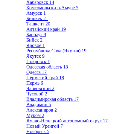
Хабаровск
14
Комсомольск-на-Амуре
5
Амурск
1
Бишкек
21
Ташкент
20
Алтайский край
19
Барнаул
9
Бийск
2
Яровое
1
Республика Саха (Якутия)
19
Якутск
9
Покровск
1
Одесская область
18
Одесса
17
Пермский край
18
Пермь
6
Чайковский
2
Чусовой
2
Владимирская область
17
Владимир
5
Александров
2
Муром
2
Ямало-Ненецкий автономный округ
17
Новый Уренгой
7
Ноябрьск
5