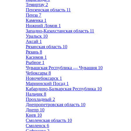
Темиртау
2
Пензенская область
11
Пенза
7
Каменка
1
Нижний Ломов
1
Западно-Казахстанская область
11
Уральск
10
Аксай
1
Рязанская область
10
Рязань
8
Касимов
1
Рыбное
1
Чувашская Республика — Чувашия
10
Чебоксары
8
Новочебоксарск
1
Мариинский Посад
1
Кабардино-Балкарская Республика
10
Нальчик
8
Прохладный
2
Днепропетровская область
10
Днепр
10
Киев
10
Смоленская область
10
Смоленск
6
Сафоново
2