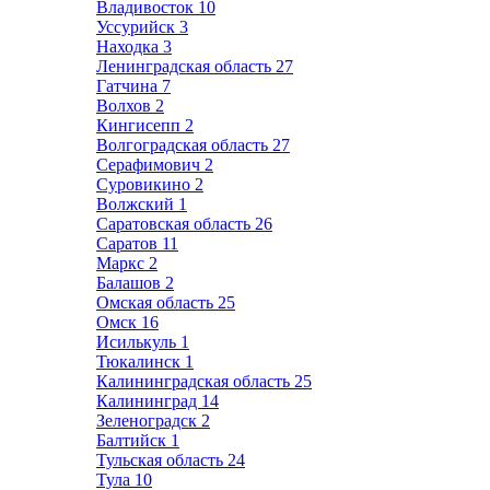
Владивосток
10
Уссурийск
3
Находка
3
Ленинградская область
27
Гатчина
7
Волхов
2
Кингисепп
2
Волгоградская область
27
Серафимович
2
Суровикино
2
Волжский
1
Саратовская область
26
Саратов
11
Маркс
2
Балашов
2
Омская область
25
Омск
16
Исилькуль
1
Тюкалинск
1
Калининградская область
25
Калининград
14
Зеленоградск
2
Балтийск
1
Тульская область
24
Тула
10