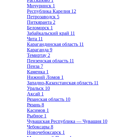
Рассказово
1
Мичуринск
1
Республика Карелия
12
Петрозаводск
5
Питкяранта
2
Беломорск
1
Забайкальский край
11
Чита
11
Карагандинская область
11
Караганда
9
Темиртау
2
Пензенская область
11
Пенза
7
Каменка
1
Нижний Ломов
1
Западно-Казахстанская область
11
Уральск
10
Аксай
1
Рязанская область
10
Рязань
8
Касимов
1
Рыбное
1
Чувашская Республика — Чувашия
10
Чебоксары
8
Новочебоксарск
1