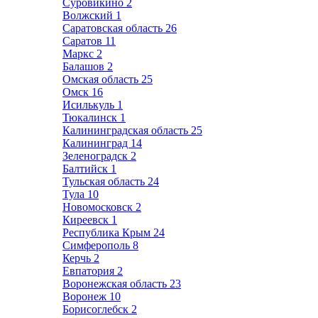
Суровикино
2
Волжский
1
Саратовская область
26
Саратов
11
Маркс
2
Балашов
2
Омская область
25
Омск
16
Исилькуль
1
Тюкалинск
1
Калининградская область
25
Калининград
14
Зеленоградск
2
Балтийск
1
Тульская область
24
Тула
10
Новомосковск
2
Киреевск
1
Республика Крым
24
Симферополь
8
Керчь
2
Евпатория
2
Воронежская область
23
Воронеж
10
Борисоглебск
2