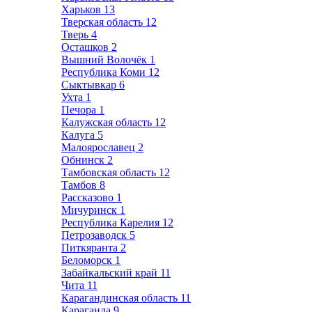
Харьков
13
Тверская область
12
Тверь
4
Осташков
2
Вышний Волочёк
1
Республика Коми
12
Сыктывкар
6
Ухта
1
Печора
1
Калужская область
12
Калуга
5
Малоярославец
2
Обнинск
2
Тамбовская область
12
Тамбов
8
Рассказово
1
Мичуринск
1
Республика Карелия
12
Петрозаводск
5
Питкяранта
2
Беломорск
1
Забайкальский край
11
Чита
11
Карагандинская область
11
Караганда
9