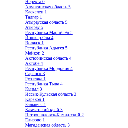
Нерехта
0
Алматинская область
5
Каскелен
1
Талгар
1
Атырауская область
5
Атырау
5
Республика Марий Эл
5
Йошкар-Ола
4
Волжск
1
Республика Адыгея
5
Майкоп
2
Актюбинская область
4
Актобе
4
Республика Мордовия
4
Саранск
3
Рузаевка
1
Республика Тыва
4
Кызыл
3
Иссык-Кульская область
3
Каракол
1
Балыкчы
1
Камчатский край
3
Петропавловск-Камчатский
2
Елизово
1
Магаданская область
3