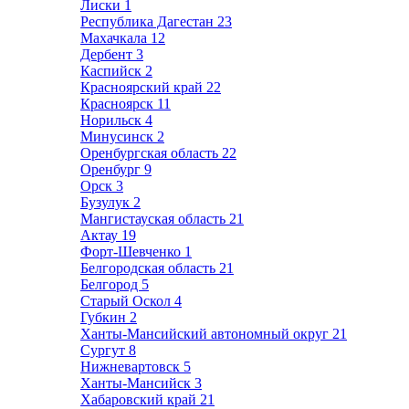
Лиски
1
Республика Дагестан
23
Махачкала
12
Дербент
3
Каспийск
2
Красноярский край
22
Красноярск
11
Норильск
4
Минусинск
2
Оренбургская область
22
Оренбург
9
Орск
3
Бузулук
2
Мангистауская область
21
Актау
19
Форт-Шевченко
1
Белгородская область
21
Белгород
5
Старый Оскол
4
Губкин
2
Ханты-Мансийский автономный округ
21
Сургут
8
Нижневартовск
5
Ханты-Мансийск
3
Хабаровский край
21