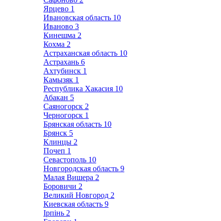
Ярцево
1
Ивановская область
10
Иваново
3
Кинешма
2
Кохма
2
Астраханская область
10
Астрахань
6
Ахтубинск
1
Камызяк
1
Республика Хакасия
10
Абакан
5
Саяногорск
2
Черногорск
1
Брянская область
10
Брянск
5
Клинцы
2
Почеп
1
Севастополь
10
Новгородская область
9
Малая Вишера
2
Боровичи
2
Великий Новгород
2
Киевская область
9
Ірпінь
2