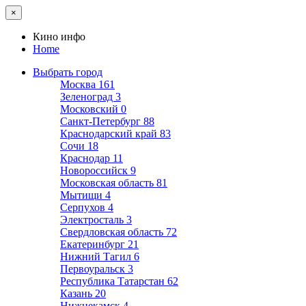
×
Кино инфо
Home
Выбрать город
Москва
161
Зеленоград
3
Московский
0
Санкт-Петербург
88
Краснодарский край
83
Сочи
18
Краснодар
11
Новороссийск
9
Московская область
81
Мытищи
4
Серпухов
4
Электросталь
3
Свердловская область
72
Екатеринбург
21
Нижний Тагил
6
Первоуральск
3
Республика Татарстан
62
Казань
20
Нижнекамск
4