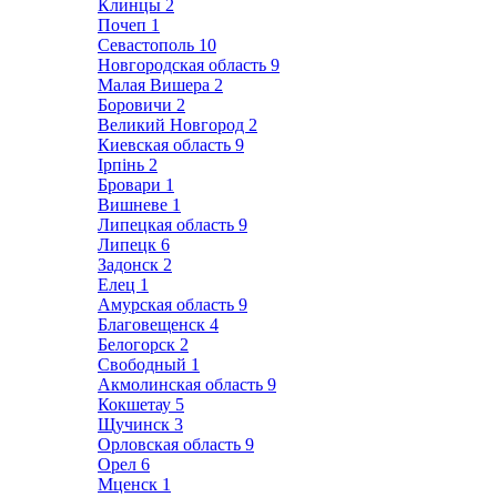
Клинцы
2
Почеп
1
Севастополь
10
Новгородская область
9
Малая Вишера
2
Боровичи
2
Великий Новгород
2
Киевская область
9
Ірпінь
2
Бровари
1
Вишневе
1
Липецкая область
9
Липецк
6
Задонск
2
Елец
1
Амурская область
9
Благовещенск
4
Белогорск
2
Свободный
1
Акмолинская область
9
Кокшетау
5
Щучинск
3
Орловская область
9
Орел
6
Мценск
1