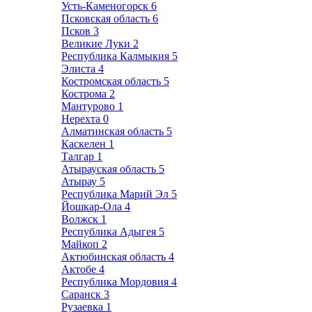
Усть-Каменогорск
6
Псковская область
6
Псков
3
Великие Луки
2
Республика Калмыкия
5
Элиста
4
Костромская область
5
Кострома
2
Мантурово
1
Нерехта
0
Алматинская область
5
Каскелен
1
Талгар
1
Атырауская область
5
Атырау
5
Республика Марий Эл
5
Йошкар-Ола
4
Волжск
1
Республика Адыгея
5
Майкоп
2
Актюбинская область
4
Актобе
4
Республика Мордовия
4
Саранск
3
Рузаевка
1