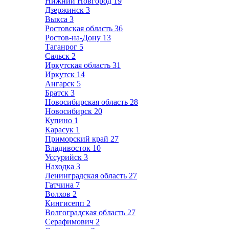
Нижний Новгород
19
Дзержинск
3
Выкса
3
Ростовская область
36
Ростов-на-Дону
13
Таганрог
5
Сальск
2
Иркутская область
31
Иркутск
14
Ангарск
5
Братск
3
Новосибирская область
28
Новосибирск
20
Купино
1
Карасук
1
Приморский край
27
Владивосток
10
Уссурийск
3
Находка
3
Ленинградская область
27
Гатчина
7
Волхов
2
Кингисепп
2
Волгоградская область
27
Серафимович
2