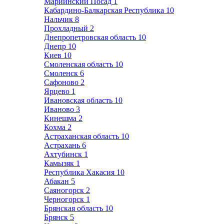
Мариинский Посад
1
Кабардино-Балкарская Республика
10
Нальчик
8
Прохладный
2
Днепропетровская область
10
Днепр
10
Киев
10
Смоленская область
10
Смоленск
6
Сафоново
2
Ярцево
1
Ивановская область
10
Иваново
3
Кинешма
2
Кохма
2
Астраханская область
10
Астрахань
6
Ахтубинск
1
Камызяк
1
Республика Хакасия
10
Абакан
5
Саяногорск
2
Черногорск
1
Брянская область
10
Брянск
5