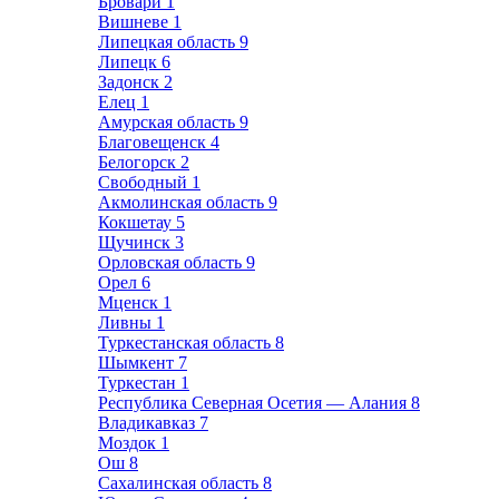
Бровари
1
Вишневе
1
Липецкая область
9
Липецк
6
Задонск
2
Елец
1
Амурская область
9
Благовещенск
4
Белогорск
2
Свободный
1
Акмолинская область
9
Кокшетау
5
Щучинск
3
Орловская область
9
Орел
6
Мценск
1
Ливны
1
Туркестанская область
8
Шымкент
7
Туркестан
1
Республика Северная Осетия — Алания
8
Владикавказ
7
Моздок
1
Ош
8
Сахалинская область
8