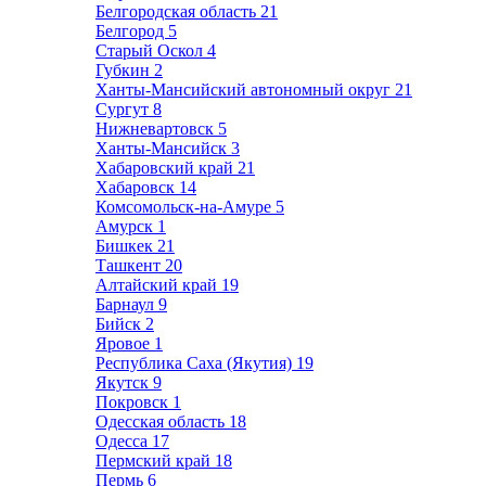
Белгородская область
21
Белгород
5
Старый Оскол
4
Губкин
2
Ханты-Мансийский автономный округ
21
Сургут
8
Нижневартовск
5
Ханты-Мансийск
3
Хабаровский край
21
Хабаровск
14
Комсомольск-на-Амуре
5
Амурск
1
Бишкек
21
Ташкент
20
Алтайский край
19
Барнаул
9
Бийск
2
Яровое
1
Республика Саха (Якутия)
19
Якутск
9
Покровск
1
Одесская область
18
Одесса
17
Пермский край
18
Пермь
6