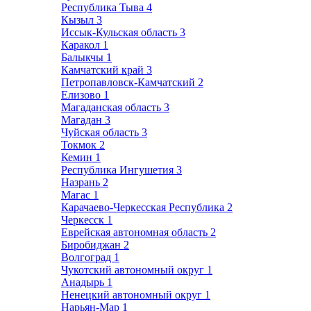
Республика Тыва
4
Кызыл
3
Иссык-Кульская область
3
Каракол
1
Балыкчы
1
Камчатский край
3
Петропавловск-Камчатский
2
Елизово
1
Магаданская область
3
Магадан
3
Чуйская область
3
Токмок
2
Кемин
1
Республика Ингушетия
3
Назрань
2
Магас
1
Карачаево-Черкесская Республика
2
Черкесск
1
Еврейская автономная область
2
Биробиджан
2
Волгоград
1
Чукотский автономный округ
1
Анадырь
1
Ненецкий автономный округ
1
Нарьян-Мар
1