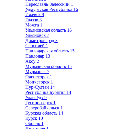
Переславль-Залесский
1
Удмуртская Республика
16
Ижевск
9
Глазов
3
Можга
1
Ульяновская область
16
Ульяновск
7
Димитровград
3
Сенгилей
1
Павлодарская область
15
Павлодар
13
Аксу
2
Мурманская область
15
Мурманск
7
Оленегорск
1
Мончегорск
1
Нур-Султан
14
Республика Бурятия
14
Улан-Удэ
9
Гусиноозерск
1
Северобайкальск
1
Курская область
14
Курск
10
Обоянь
1
Дмитриев
1