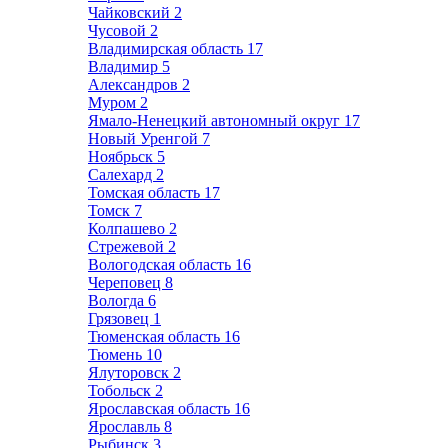
Чайковский
2
Чусовой
2
Владимирская область
17
Владимир
5
Александров
2
Муром
2
Ямало-Ненецкий автономный округ
17
Новый Уренгой
7
Ноябрьск
5
Салехард
2
Томская область
17
Томск
7
Колпашево
2
Стрежевой
2
Вологодская область
16
Череповец
8
Вологда
6
Грязовец
1
Тюменская область
16
Тюмень
10
Ялуторовск
2
Тобольск
2
Ярославская область
16
Ярославль
8
Рыбинск
3