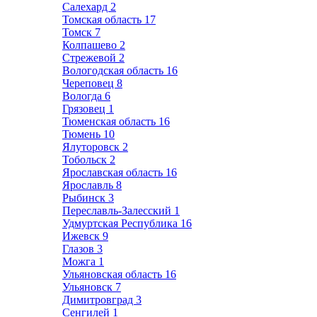
Салехард
2
Томская область
17
Томск
7
Колпашево
2
Стрежевой
2
Вологодская область
16
Череповец
8
Вологда
6
Грязовец
1
Тюменская область
16
Тюмень
10
Ялуторовск
2
Тобольск
2
Ярославская область
16
Ярославль
8
Рыбинск
3
Переславль-Залесский
1
Удмуртская Республика
16
Ижевск
9
Глазов
3
Можга
1
Ульяновская область
16
Ульяновск
7
Димитровград
3
Сенгилей
1