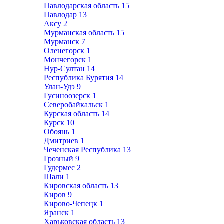
Павлодарская область
15
Павлодар
13
Аксу
2
Мурманская область
15
Мурманск
7
Оленегорск
1
Мончегорск
1
Нур-Султан
14
Республика Бурятия
14
Улан-Удэ
9
Гусиноозерск
1
Северобайкальск
1
Курская область
14
Курск
10
Обоянь
1
Дмитриев
1
Чеченская Республика
13
Грозный
9
Гудермес
2
Шали
1
Кировская область
13
Киров
9
Кирово-Чепецк
1
Яранск
1
Харьковская область
13