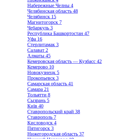
Набережные Челны
4
Челябинская область
48
Челябинск
15
Магнитогорск
7
Чебаркуль
3
Республика Башкортостан
47
Уфа
16
Стерлитамак
3
Салават
2
Алматы
45
Кемеровская область — Кузбасс
42
Кемерово
10
Новокузнецк
5
Прокопьевск
3
Самарская область
41
Самара
21
Тольятти
8
Сызрань
5
Київ
40
Ставропольский край
38
Ставрополь
7
Кисловодск
4
Пятигорск
3
Нижегородская область
37