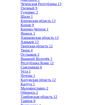
Чеченская Республика
13
Грозный
9
Гудермес
2
Шали
1
Кировская область
13
Киров
9
Кирово-Чепецк
1
Яранск
1
Харьковская область
13
Харьков
13
Тверская область
12
Тверь
4
Осташков
2
Вышний Волочёк
1
Республика Коми
12
Сыктывкар
6
Ухта
1
Печора
1
Калужская область
12
Калуга
5
Малоярославец
2
Обнинск
2
Тамбовская область
12
Тамбов
8