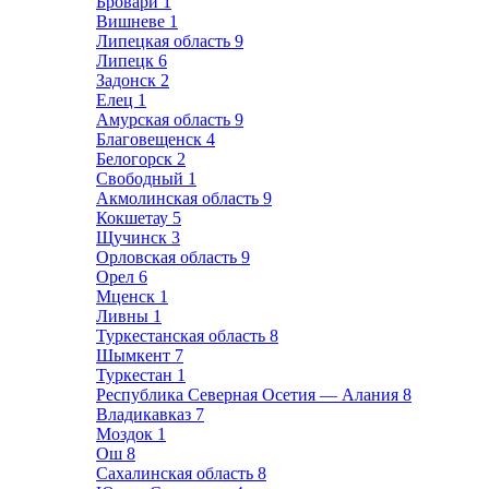
Бровари
1
Вишневе
1
Липецкая область
9
Липецк
6
Задонск
2
Елец
1
Амурская область
9
Благовещенск
4
Белогорск
2
Свободный
1
Акмолинская область
9
Кокшетау
5
Щучинск
3
Орловская область
9
Орел
6
Мценск
1
Ливны
1
Туркестанская область
8
Шымкент
7
Туркестан
1
Республика Северная Осетия — Алания
8
Владикавказ
7
Моздок
1
Ош
8
Сахалинская область
8