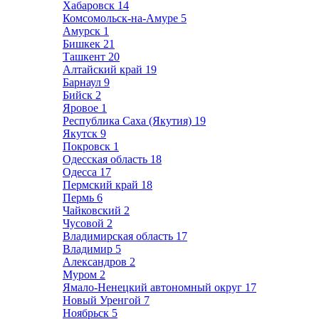
Хабаровск
14
Комсомольск-на-Амуре
5
Амурск
1
Бишкек
21
Ташкент
20
Алтайский край
19
Барнаул
9
Бийск
2
Яровое
1
Республика Саха (Якутия)
19
Якутск
9
Покровск
1
Одесская область
18
Одесса
17
Пермский край
18
Пермь
6
Чайковский
2
Чусовой
2
Владимирская область
17
Владимир
5
Александров
2
Муром
2
Ямало-Ненецкий автономный округ
17
Новый Уренгой
7
Ноябрьск
5