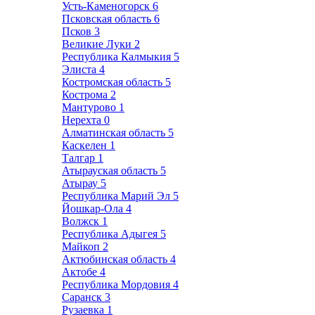
Усть-Каменогорск
6
Псковская область
6
Псков
3
Великие Луки
2
Республика Калмыкия
5
Элиста
4
Костромская область
5
Кострома
2
Мантурово
1
Нерехта
0
Алматинская область
5
Каскелен
1
Талгар
1
Атырауская область
5
Атырау
5
Республика Марий Эл
5
Йошкар-Ола
4
Волжск
1
Республика Адыгея
5
Майкоп
2
Актюбинская область
4
Актобе
4
Республика Мордовия
4
Саранск
3
Рузаевка
1