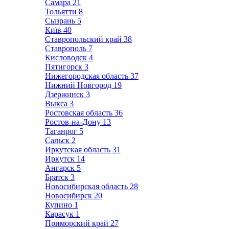
Самара
21
Тольятти
8
Сызрань
5
Київ
40
Ставропольский край
38
Ставрополь
7
Кисловодск
4
Пятигорск
3
Нижегородская область
37
Нижний Новгород
19
Дзержинск
3
Выкса
3
Ростовская область
36
Ростов-на-Дону
13
Таганрог
5
Сальск
2
Иркутская область
31
Иркутск
14
Ангарск
5
Братск
3
Новосибирская область
28
Новосибирск
20
Купино
1
Карасук
1
Приморский край
27