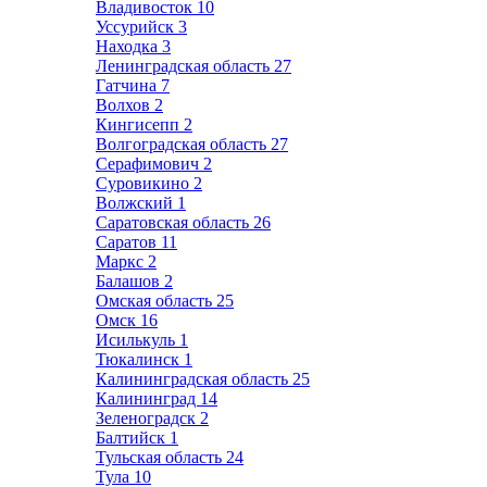
Владивосток
10
Уссурийск
3
Находка
3
Ленинградская область
27
Гатчина
7
Волхов
2
Кингисепп
2
Волгоградская область
27
Серафимович
2
Суровикино
2
Волжский
1
Саратовская область
26
Саратов
11
Маркс
2
Балашов
2
Омская область
25
Омск
16
Исилькуль
1
Тюкалинск
1
Калининградская область
25
Калининград
14
Зеленоградск
2
Балтийск
1
Тульская область
24
Тула
10