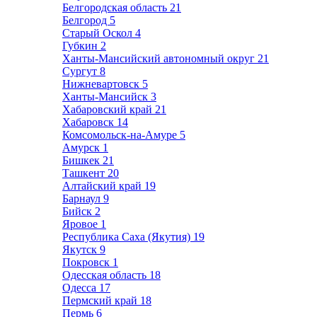
Белгородская область
21
Белгород
5
Старый Оскол
4
Губкин
2
Ханты-Мансийский автономный округ
21
Сургут
8
Нижневартовск
5
Ханты-Мансийск
3
Хабаровский край
21
Хабаровск
14
Комсомольск-на-Амуре
5
Амурск
1
Бишкек
21
Ташкент
20
Алтайский край
19
Барнаул
9
Бийск
2
Яровое
1
Республика Саха (Якутия)
19
Якутск
9
Покровск
1
Одесская область
18
Одесса
17
Пермский край
18
Пермь
6