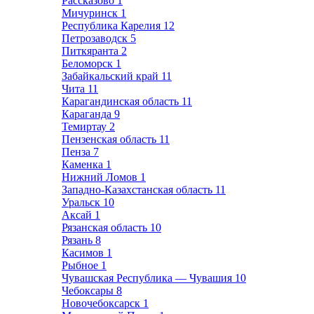
Рассказово
1
Мичуринск
1
Республика Карелия
12
Петрозаводск
5
Питкяранта
2
Беломорск
1
Забайкальский край
11
Чита
11
Карагандинская область
11
Караганда
9
Темиртау
2
Пензенская область
11
Пенза
7
Каменка
1
Нижний Ломов
1
Западно-Казахстанская область
11
Уральск
10
Аксай
1
Рязанская область
10
Рязань
8
Касимов
1
Рыбное
1
Чувашская Республика — Чувашия
10
Чебоксары
8
Новочебоксарск
1