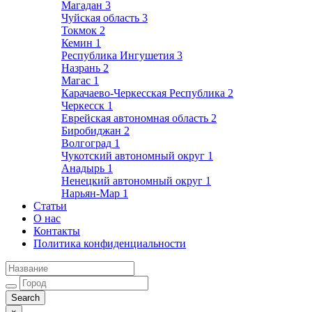
Магадан
3
Чуйская область
3
Токмок
2
Кемин
1
Республика Ингушетия
3
Назрань
2
Магас
1
Карачаево-Черкесская Республика
2
Черкесск
1
Еврейская автономная область
2
Биробиджан
2
Волгоград
1
Чукотский автономный округ
1
Анадырь
1
Ненецкий автономный округ
1
Нарьян-Мар
1
Статьи
О нас
Контакты
Политика конфиденциальности