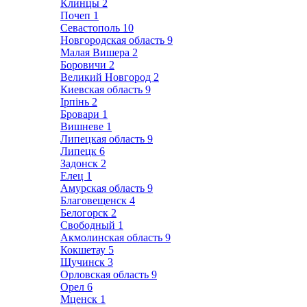
Клинцы
2
Почеп
1
Севастополь
10
Новгородская область
9
Малая Вишера
2
Боровичи
2
Великий Новгород
2
Киевская область
9
Ірпінь
2
Бровари
1
Вишневе
1
Липецкая область
9
Липецк
6
Задонск
2
Елец
1
Амурская область
9
Благовещенск
4
Белогорск
2
Свободный
1
Акмолинская область
9
Кокшетау
5
Щучинск
3
Орловская область
9
Орел
6
Мценск
1