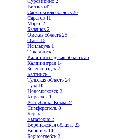
Суровикино
2
Волжский
1
Саратовская область
26
Саратов
11
Маркс
2
Балашов
2
Омская область
25
Омск
16
Исилькуль
1
Тюкалинск
1
Калининградская область
25
Калининград
14
Зеленоградск
2
Балтийск
1
Тульская область
24
Тула
10
Новомосковск
2
Киреевск
1
Республика Крым
24
Симферополь
8
Керчь
2
Евпатория
2
Воронежская область
23
Воронеж
10
Борисоглебск
2