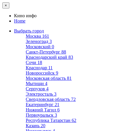
×
Кино инфо
Home
Выбрать город
Москва
161
Зеленоград
3
Московский
0
Санкт-Петербург
88
Краснодарский край
83
Сочи
18
Краснодар
11
Новороссийск
9
Московская область
81
Мытищи
4
Серпухов
4
Электросталь
3
Свердловская область
72
Екатеринбург
21
Нижний Тагил
6
Первоуральск
3
Республика Татарстан
62
Казань
20
Нижнекамск
4