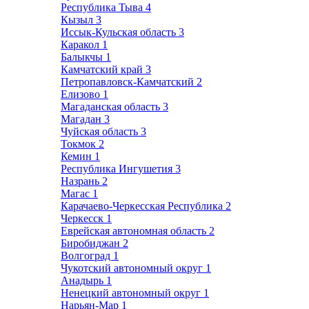
Республика Тыва
4
Кызыл
3
Иссык-Кульская область
3
Каракол
1
Балыкчы
1
Камчатский край
3
Петропавловск-Камчатский
2
Елизово
1
Магаданская область
3
Магадан
3
Чуйская область
3
Токмок
2
Кемин
1
Республика Ингушетия
3
Назрань
2
Магас
1
Карачаево-Черкесская Республика
2
Черкесск
1
Еврейская автономная область
2
Биробиджан
2
Волгоград
1
Чукотский автономный округ
1
Анадырь
1
Ненецкий автономный округ
1
Нарьян-Мар
1