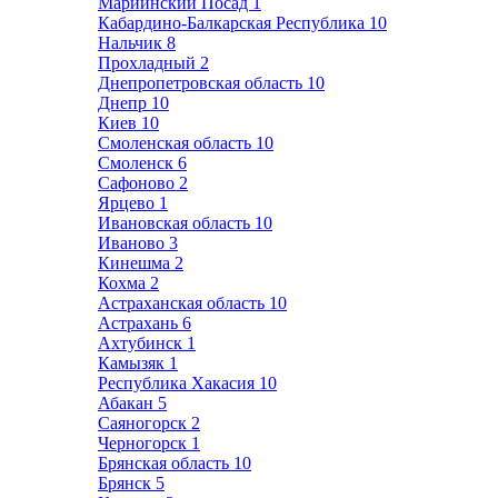
Мариинский Посад
1
Кабардино-Балкарская Республика
10
Нальчик
8
Прохладный
2
Днепропетровская область
10
Днепр
10
Киев
10
Смоленская область
10
Смоленск
6
Сафоново
2
Ярцево
1
Ивановская область
10
Иваново
3
Кинешма
2
Кохма
2
Астраханская область
10
Астрахань
6
Ахтубинск
1
Камызяк
1
Республика Хакасия
10
Абакан
5
Саяногорск
2
Черногорск
1
Брянская область
10
Брянск
5