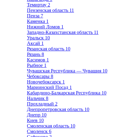
Темиртау
2
Пензенская область
11
Пенза
7
Каменка
1
Нижний Ломов
1
Западно-Казахстанская область
11
Уральск
10
Аксай
1
Рязанская область
10
Рязань
8
Касимов
1
Рыбное
1
Чувашская Республика — Чувашия
10
Чебоксары
8
Новочебоксарск
1
Мариинский Посад
1
Кабардино-Балкарская Республика
10
Нальчик
8
Прохладный
2
Днепропетровская область
10
Днепр
10
Киев
10
Смоленская область
10
Смоленск
6
Сафоново
2