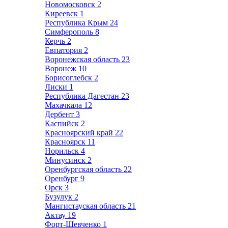
Новомосковск
2
Киреевск
1
Республика Крым
24
Симферополь
8
Керчь
2
Евпатория
2
Воронежская область
23
Воронеж
10
Борисоглебск
2
Лиски
1
Республика Дагестан
23
Махачкала
12
Дербент
3
Каспийск
2
Красноярский край
22
Красноярск
11
Норильск
4
Минусинск
2
Оренбургская область
22
Оренбург
9
Орск
3
Бузулук
2
Мангистауская область
21
Актау
19
Форт-Шевченко
1