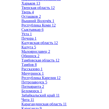
Харьков
13
Тверская область
12
Тверь
4
Осташков
2
Вышний Волочёк
1
Республика Коми
12
Сыктывкар
6
Ухта
1
Печора
1
Калужская область
12
Калуга
5
Малоярославец
2
Обнинск
2
Тамбовская область
12
Тамбов
8
Рассказово
1
Мичуринск
1
Республика Карелия
12
Петрозаводск
5
Питкяранта
2
Беломорск
1
Забайкальский край
11
Чита
11
Карагандинская область
11
Караганда
9