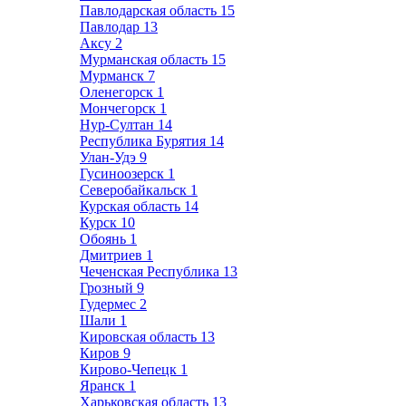
Павлодарская область
15
Павлодар
13
Аксу
2
Мурманская область
15
Мурманск
7
Оленегорск
1
Мончегорск
1
Нур-Султан
14
Республика Бурятия
14
Улан-Удэ
9
Гусиноозерск
1
Северобайкальск
1
Курская область
14
Курск
10
Обоянь
1
Дмитриев
1
Чеченская Республика
13
Грозный
9
Гудермес
2
Шали
1
Кировская область
13
Киров
9
Кирово-Чепецк
1
Яранск
1
Харьковская область
13