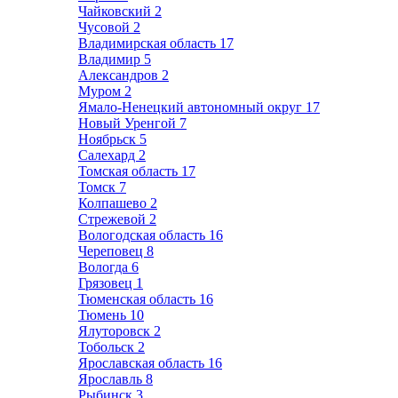
Чайковский
2
Чусовой
2
Владимирская область
17
Владимир
5
Александров
2
Муром
2
Ямало-Ненецкий автономный округ
17
Новый Уренгой
7
Ноябрьск
5
Салехард
2
Томская область
17
Томск
7
Колпашево
2
Стрежевой
2
Вологодская область
16
Череповец
8
Вологда
6
Грязовец
1
Тюменская область
16
Тюмень
10
Ялуторовск
2
Тобольск
2
Ярославская область
16
Ярославль
8
Рыбинск
3