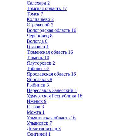
Салехард
2
Томская область
17
Томск
7
Колпашево
2
Стрежевой
2
Вологодская область
16
Череповец
8
Вологда
6
Грязовец
1
Тюменская область
16
Тюмень
10
Ялуторовск
2
Тобольск
2
Ярославская область
16
Ярославль
8
Рыбинск
3
Переславль-Залесский
1
Удмуртская Республика
16
Ижевск
9
Глазов
3
Можга
1
Ульяновская область
16
Ульяновск
7
Димитровград
3
Сенгилей
1