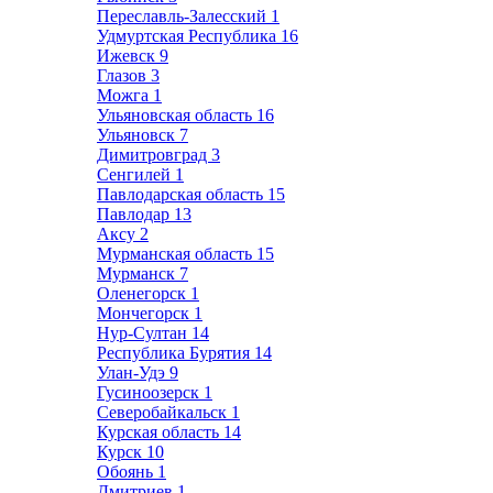
Переславль-Залесский
1
Удмуртская Республика
16
Ижевск
9
Глазов
3
Можга
1
Ульяновская область
16
Ульяновск
7
Димитровград
3
Сенгилей
1
Павлодарская область
15
Павлодар
13
Аксу
2
Мурманская область
15
Мурманск
7
Оленегорск
1
Мончегорск
1
Нур-Султан
14
Республика Бурятия
14
Улан-Удэ
9
Гусиноозерск
1
Северобайкальск
1
Курская область
14
Курск
10
Обоянь
1
Дмитриев
1