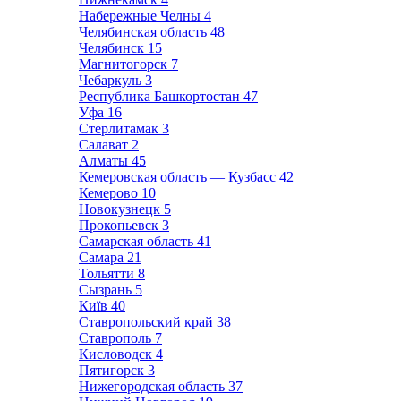
Набережные Челны
4
Челябинская область
48
Челябинск
15
Магнитогорск
7
Чебаркуль
3
Республика Башкортостан
47
Уфа
16
Стерлитамак
3
Салават
2
Алматы
45
Кемеровская область — Кузбасс
42
Кемерово
10
Новокузнецк
5
Прокопьевск
3
Самарская область
41
Самара
21
Тольятти
8
Сызрань
5
Київ
40
Ставропольский край
38
Ставрополь
7
Кисловодск
4
Пятигорск
3
Нижегородская область
37