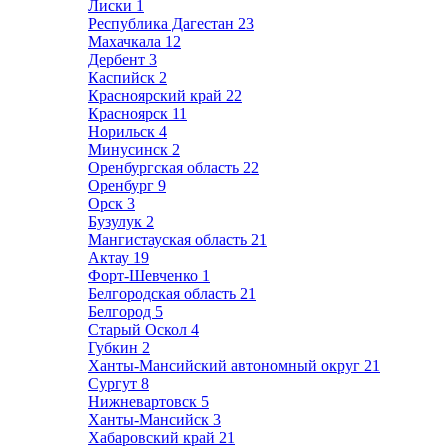
Лиски
1
Республика Дагестан
23
Махачкала
12
Дербент
3
Каспийск
2
Красноярский край
22
Красноярск
11
Норильск
4
Минусинск
2
Оренбургская область
22
Оренбург
9
Орск
3
Бузулук
2
Мангистауская область
21
Актау
19
Форт-Шевченко
1
Белгородская область
21
Белгород
5
Старый Оскол
4
Губкин
2
Ханты-Мансийский автономный округ
21
Сургут
8
Нижневартовск
5
Ханты-Мансийск
3
Хабаровский край
21