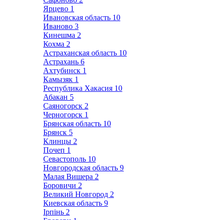
Ярцево
1
Ивановская область
10
Иваново
3
Кинешма
2
Кохма
2
Астраханская область
10
Астрахань
6
Ахтубинск
1
Камызяк
1
Республика Хакасия
10
Абакан
5
Саяногорск
2
Черногорск
1
Брянская область
10
Брянск
5
Клинцы
2
Почеп
1
Севастополь
10
Новгородская область
9
Малая Вишера
2
Боровичи
2
Великий Новгород
2
Киевская область
9
Ірпінь
2