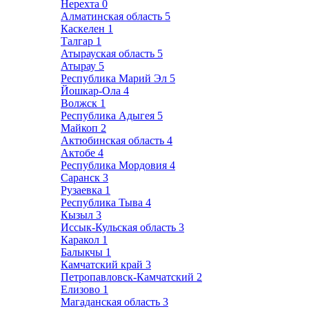
Нерехта
0
Алматинская область
5
Каскелен
1
Талгар
1
Атырауская область
5
Атырау
5
Республика Марий Эл
5
Йошкар-Ола
4
Волжск
1
Республика Адыгея
5
Майкоп
2
Актюбинская область
4
Актобе
4
Республика Мордовия
4
Саранск
3
Рузаевка
1
Республика Тыва
4
Кызыл
3
Иссык-Кульская область
3
Каракол
1
Балыкчы
1
Камчатский край
3
Петропавловск-Камчатский
2
Елизово
1
Магаданская область
3