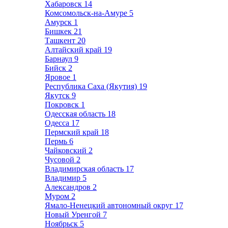
Хабаровск
14
Комсомольск-на-Амуре
5
Амурск
1
Бишкек
21
Ташкент
20
Алтайский край
19
Барнаул
9
Бийск
2
Яровое
1
Республика Саха (Якутия)
19
Якутск
9
Покровск
1
Одесская область
18
Одесса
17
Пермский край
18
Пермь
6
Чайковский
2
Чусовой
2
Владимирская область
17
Владимир
5
Александров
2
Муром
2
Ямало-Ненецкий автономный округ
17
Новый Уренгой
7
Ноябрьск
5