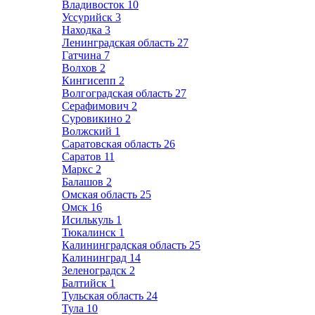
Владивосток
10
Уссурийск
3
Находка
3
Ленинградская область
27
Гатчина
7
Волхов
2
Кингисепп
2
Волгоградская область
27
Серафимович
2
Суровикино
2
Волжский
1
Саратовская область
26
Саратов
11
Маркс
2
Балашов
2
Омская область
25
Омск
16
Исилькуль
1
Тюкалинск
1
Калининградская область
25
Калининград
14
Зеленоградск
2
Балтийск
1
Тульская область
24
Тула
10