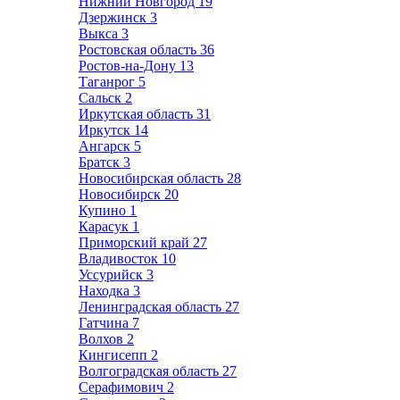
Нижний Новгород
19
Дзержинск
3
Выкса
3
Ростовская область
36
Ростов-на-Дону
13
Таганрог
5
Сальск
2
Иркутская область
31
Иркутск
14
Ангарск
5
Братск
3
Новосибирская область
28
Новосибирск
20
Купино
1
Карасук
1
Приморский край
27
Владивосток
10
Уссурийск
3
Находка
3
Ленинградская область
27
Гатчина
7
Волхов
2
Кингисепп
2
Волгоградская область
27
Серафимович
2