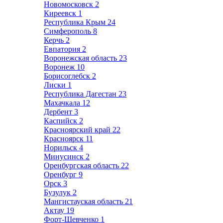
Новомосковск
2
Киреевск
1
Республика Крым
24
Симферополь
8
Керчь
2
Евпатория
2
Воронежская область
23
Воронеж
10
Борисоглебск
2
Лиски
1
Республика Дагестан
23
Махачкала
12
Дербент
3
Каспийск
2
Красноярский край
22
Красноярск
11
Норильск
4
Минусинск
2
Оренбургская область
22
Оренбург
9
Орск
3
Бузулук
2
Мангистауская область
21
Актау
19
Форт-Шевченко
1