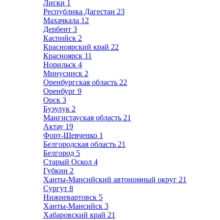
Лиски
1
Республика Дагестан
23
Махачкала
12
Дербент
3
Каспийск
2
Красноярский край
22
Красноярск
11
Норильск
4
Минусинск
2
Оренбургская область
22
Оренбург
9
Орск
3
Бузулук
2
Мангистауская область
21
Актау
19
Форт-Шевченко
1
Белгородская область
21
Белгород
5
Старый Оскол
4
Губкин
2
Ханты-Мансийский автономный округ
21
Сургут
8
Нижневартовск
5
Ханты-Мансийск
3
Хабаровский край
21