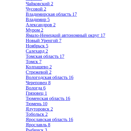
Чайковский
2
Чусовой
2
Владимирская область
17
Владимир
5
Александров
2
Муром
2
Ямало-Ненецкий автономный округ
17
Новый Уренгой
7
Ноябрьск
5
Салехард
2
Томская область
17
Томск
7
Колпашево
2
Стрежевой
2
Вологодская область
16
Череповец
8
Вологда
6
Грязовец
1
Тюменская область
16
Тюмень
10
Ялуторовск
2
Тобольск
2
Ярославская область
16
Ярославль
8
Рыбинск
3