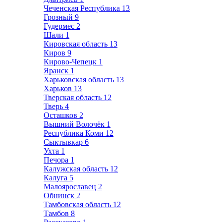
Чеченская Республика
13
Грозный
9
Гудермес
2
Шали
1
Кировская область
13
Киров
9
Кирово-Чепецк
1
Яранск
1
Харьковская область
13
Харьков
13
Тверская область
12
Тверь
4
Осташков
2
Вышний Волочёк
1
Республика Коми
12
Сыктывкар
6
Ухта
1
Печора
1
Калужская область
12
Калуга
5
Малоярославец
2
Обнинск
2
Тамбовская область
12
Тамбов
8