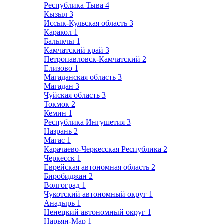
Республика Тыва
4
Кызыл
3
Иссык-Кульская область
3
Каракол
1
Балыкчы
1
Камчатский край
3
Петропавловск-Камчатский
2
Елизово
1
Магаданская область
3
Магадан
3
Чуйская область
3
Токмок
2
Кемин
1
Республика Ингушетия
3
Назрань
2
Магас
1
Карачаево-Черкесская Республика
2
Черкесск
1
Еврейская автономная область
2
Биробиджан
2
Волгоград
1
Чукотский автономный округ
1
Анадырь
1
Ненецкий автономный округ
1
Нарьян-Мар
1