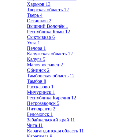
Харьков
13
Тверская область
12
Тверь
4
Осташков
2
Вышний Волочёк
1
Республика Коми
12
Сыктывкар
6
Ухта
1
Печора
1
Калужская область
12
Калуга
5
Малоярославец
2
Обнинск
2
Тамбовская область
12
Тамбов
8
Рассказово
1
Мичуринск
1
Республика Карелия
12
Петрозаводск
5
Питкяранта
2
Беломорск
1
Забайкальский край
11
Чита
11
Карагандинская область
11
Караганда
9