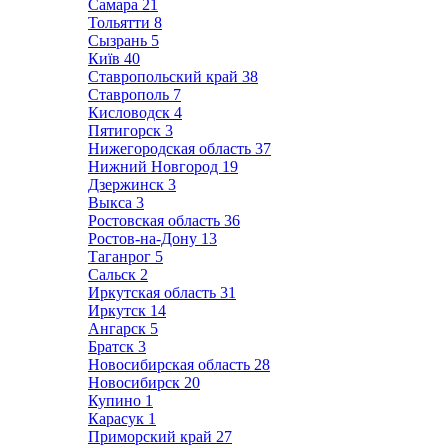
Самара
21
Тольятти
8
Сызрань
5
Київ
40
Ставропольский край
38
Ставрополь
7
Кисловодск
4
Пятигорск
3
Нижегородская область
37
Нижний Новгород
19
Дзержинск
3
Выкса
3
Ростовская область
36
Ростов-на-Дону
13
Таганрог
5
Сальск
2
Иркутская область
31
Иркутск
14
Ангарск
5
Братск
3
Новосибирская область
28
Новосибирск
20
Купино
1
Карасук
1
Приморский край
27