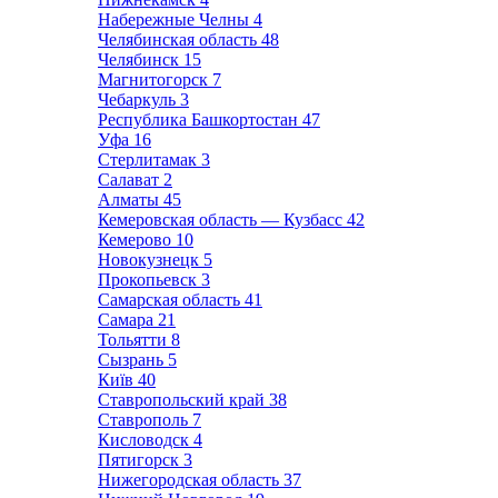
Набережные Челны
4
Челябинская область
48
Челябинск
15
Магнитогорск
7
Чебаркуль
3
Республика Башкортостан
47
Уфа
16
Стерлитамак
3
Салават
2
Алматы
45
Кемеровская область — Кузбасс
42
Кемерово
10
Новокузнецк
5
Прокопьевск
3
Самарская область
41
Самара
21
Тольятти
8
Сызрань
5
Київ
40
Ставропольский край
38
Ставрополь
7
Кисловодск
4
Пятигорск
3
Нижегородская область
37