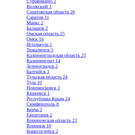
Суровикино
2
Волжский
1
Саратовская область
26
Саратов
11
Маркс
2
Балашов
2
Омская область
25
Омск
16
Исилькуль
1
Тюкалинск
1
Калининградская область
25
Калининград
14
Зеленоградск
2
Балтийск
1
Тульская область
24
Тула
10
Новомосковск
2
Киреевск
1
Республика Крым
24
Симферополь
8
Керчь
2
Евпатория
2
Воронежская область
23
Воронеж
10
Борисоглебск
2