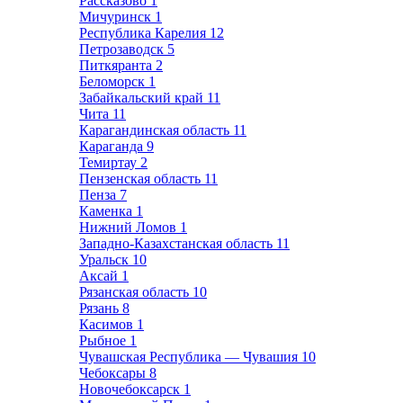
Рассказово
1
Мичуринск
1
Республика Карелия
12
Петрозаводск
5
Питкяранта
2
Беломорск
1
Забайкальский край
11
Чита
11
Карагандинская область
11
Караганда
9
Темиртау
2
Пензенская область
11
Пенза
7
Каменка
1
Нижний Ломов
1
Западно-Казахстанская область
11
Уральск
10
Аксай
1
Рязанская область
10
Рязань
8
Касимов
1
Рыбное
1
Чувашская Республика — Чувашия
10
Чебоксары
8
Новочебоксарск
1