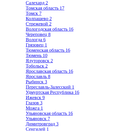
Салехард
2
Томская область
17
Томск
7
Колпашево
2
Стрежевой
2
Вологодская область
16
Череповец
8
Вологда
6
Грязовец
1
Тюменская область
16
Тюмень
10
Ялуторовск
2
Тобольск
2
Ярославская область
16
Ярославль
8
Рыбинск
3
Переславль-Залесский
1
Удмуртская Республика
16
Ижевск
9
Глазов
3
Можга
1
Ульяновская область
16
Ульяновск
7
Димитровград
3
Сенгилей
1