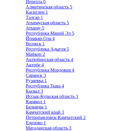
Нерехта
0
Алматинская область
5
Каскелен
1
Талгар
1
Атырауская область
5
Атырау
5
Республика Марий Эл
5
Йошкар-Ола
4
Волжск
1
Республика Адыгея
5
Майкоп
2
Актюбинская область
4
Актобе
4
Республика Мордовия
4
Саранск
3
Рузаевка
1
Республика Тыва
4
Кызыл
3
Иссык-Кульская область
3
Каракол
1
Балыкчы
1
Камчатский край
3
Петропавловск-Камчатский
2
Елизово
1
Магаданская область
3