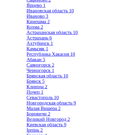
Ярцево
1
Ивановская область
10
Иваново
3
Кинешма
2
Кохма
2
Астраханская область
10
Астрахань
6
Ахтубинск
1
Камызяк
1
Республика Хакасия
10
Абакан
5
Саяногорск
2
Черногорск
1
Брянская область
10
Брянск
5
Клинцы
2
Почеп
1
Севастополь
10
Новгородская область
9
Малая Вишера
2
Боровичи
2
Великий Новгород
2
Киевская область
9
Ірпінь
2