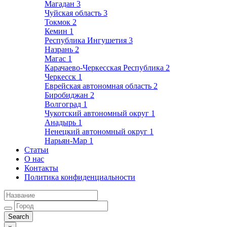
Магадан
3
Чуйская область
3
Токмок
2
Кемин
1
Республика Ингушетия
3
Назрань
2
Магас
1
Карачаево-Черкесская Республика
2
Черкесск
1
Еврейская автономная область
2
Биробиджан
2
Волгоград
1
Чукотский автономный округ
1
Анадырь
1
Ненецкий автономный округ
1
Нарьян-Мар
1
Статьи
О нас
Контакты
Политика конфиденциальности