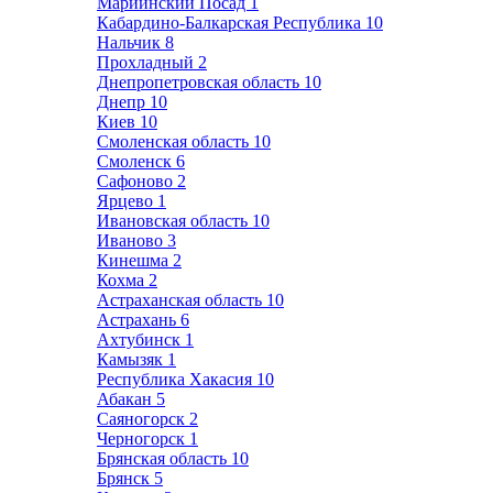
Мариинский Посад
1
Кабардино-Балкарская Республика
10
Нальчик
8
Прохладный
2
Днепропетровская область
10
Днепр
10
Киев
10
Смоленская область
10
Смоленск
6
Сафоново
2
Ярцево
1
Ивановская область
10
Иваново
3
Кинешма
2
Кохма
2
Астраханская область
10
Астрахань
6
Ахтубинск
1
Камызяк
1
Республика Хакасия
10
Абакан
5
Саяногорск
2
Черногорск
1
Брянская область
10
Брянск
5