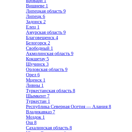
Бровари
1
Вишневе
1
Липецкая область
9
Липецк
6
Задонск
2
Елец
1
Амурская область
9
Благовещенск
4
Белогорск
2
Свободный
1
Акмолинская область
9
Кокшетау
5
Щучинск
3
Орловская область
9
Орел
6
Мценск
1
Ливны
1
Туркестанская область
8
Шымкент
7
Туркестан
1
Республика Северная Осетия — Алания
8
Владикавказ
7
Моздок
1
Ош
8
Сахалинская область
8