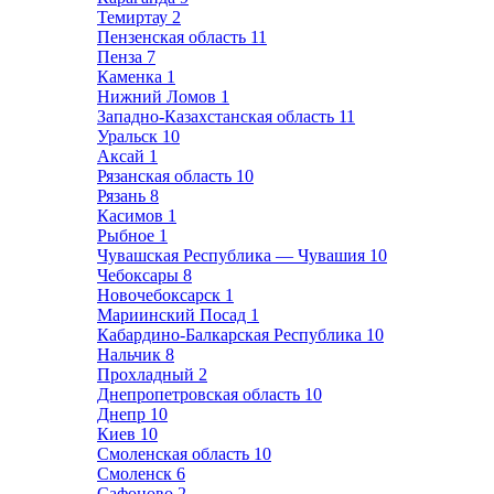
Темиртау
2
Пензенская область
11
Пенза
7
Каменка
1
Нижний Ломов
1
Западно-Казахстанская область
11
Уральск
10
Аксай
1
Рязанская область
10
Рязань
8
Касимов
1
Рыбное
1
Чувашская Республика — Чувашия
10
Чебоксары
8
Новочебоксарск
1
Мариинский Посад
1
Кабардино-Балкарская Республика
10
Нальчик
8
Прохладный
2
Днепропетровская область
10
Днепр
10
Киев
10
Смоленская область
10
Смоленск
6
Сафоново
2