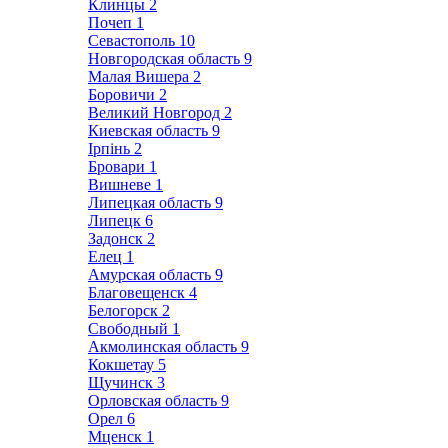
Клинцы
2
Почеп
1
Севастополь
10
Новгородская область
9
Малая Вишера
2
Боровичи
2
Великий Новгород
2
Киевская область
9
Ірпінь
2
Бровари
1
Вишневе
1
Липецкая область
9
Липецк
6
Задонск
2
Елец
1
Амурская область
9
Благовещенск
4
Белогорск
2
Свободный
1
Акмолинская область
9
Кокшетау
5
Щучинск
3
Орловская область
9
Орел
6
Мценск
1