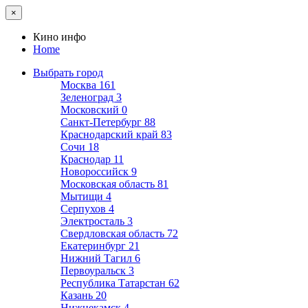
×
Кино инфо
Home
Выбрать город
Москва
161
Зеленоград
3
Московский
0
Санкт-Петербург
88
Краснодарский край
83
Сочи
18
Краснодар
11
Новороссийск
9
Московская область
81
Мытищи
4
Серпухов
4
Электросталь
3
Свердловская область
72
Екатеринбург
21
Нижний Тагил
6
Первоуральск
3
Республика Татарстан
62
Казань
20
Нижнекамск
4