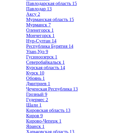
Павлодарская область
15
Павлодар
13
Аксу
2
Мурманская область
15
Мурманск
7
Оленегорск
1
Мончегорск
1
Нур-Султан
14
Республика Бурятия
14
Улан-Удэ
9
Гусиноозерск
1
Северобайкальск
1
Курская область
14
Курск
10
Обоянь
1
Дмитриев
1
Чеченская Республика
13
Грозный
9
Гудермес
2
Шали
1
Кировская область
13
Киров
9
Кирово-Чепецк
1
Яранск
1
Харьковская область
13