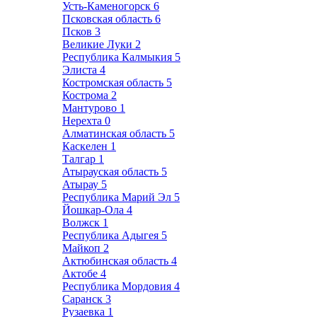
Усть-Каменогорск
6
Псковская область
6
Псков
3
Великие Луки
2
Республика Калмыкия
5
Элиста
4
Костромская область
5
Кострома
2
Мантурово
1
Нерехта
0
Алматинская область
5
Каскелен
1
Талгар
1
Атырауская область
5
Атырау
5
Республика Марий Эл
5
Йошкар-Ола
4
Волжск
1
Республика Адыгея
5
Майкоп
2
Актюбинская область
4
Актобе
4
Республика Мордовия
4
Саранск
3
Рузаевка
1