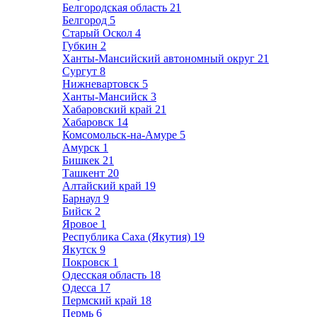
Белгородская область
21
Белгород
5
Старый Оскол
4
Губкин
2
Ханты-Мансийский автономный округ
21
Сургут
8
Нижневартовск
5
Ханты-Мансийск
3
Хабаровский край
21
Хабаровск
14
Комсомольск-на-Амуре
5
Амурск
1
Бишкек
21
Ташкент
20
Алтайский край
19
Барнаул
9
Бийск
2
Яровое
1
Республика Саха (Якутия)
19
Якутск
9
Покровск
1
Одесская область
18
Одесса
17
Пермский край
18
Пермь
6