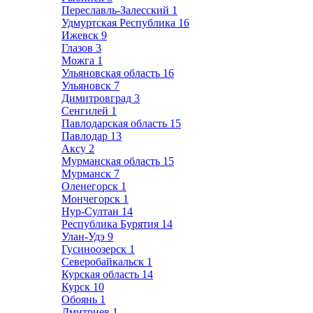
Переславль-Залесский
1
Удмуртская Республика
16
Ижевск
9
Глазов
3
Можга
1
Ульяновская область
16
Ульяновск
7
Димитровград
3
Сенгилей
1
Павлодарская область
15
Павлодар
13
Аксу
2
Мурманская область
15
Мурманск
7
Оленегорск
1
Мончегорск
1
Нур-Султан
14
Республика Бурятия
14
Улан-Удэ
9
Гусиноозерск
1
Северобайкальск
1
Курская область
14
Курск
10
Обоянь
1
Дмитриев
1