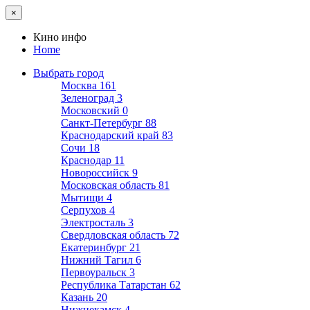
×
Кино инфо
Home
Выбрать город
Москва
161
Зеленоград
3
Московский
0
Санкт-Петербург
88
Краснодарский край
83
Сочи
18
Краснодар
11
Новороссийск
9
Московская область
81
Мытищи
4
Серпухов
4
Электросталь
3
Свердловская область
72
Екатеринбург
21
Нижний Тагил
6
Первоуральск
3
Республика Татарстан
62
Казань
20
Нижнекамск
4