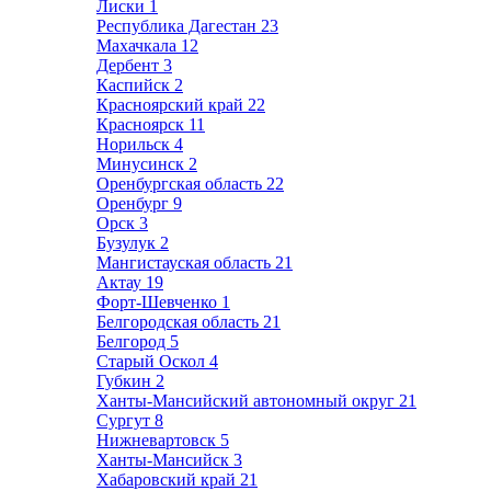
Лиски
1
Республика Дагестан
23
Махачкала
12
Дербент
3
Каспийск
2
Красноярский край
22
Красноярск
11
Норильск
4
Минусинск
2
Оренбургская область
22
Оренбург
9
Орск
3
Бузулук
2
Мангистауская область
21
Актау
19
Форт-Шевченко
1
Белгородская область
21
Белгород
5
Старый Оскол
4
Губкин
2
Ханты-Мансийский автономный округ
21
Сургут
8
Нижневартовск
5
Ханты-Мансийск
3
Хабаровский край
21