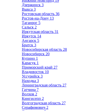
Нижний Новгород
19
Дзержинск
3
Выкса
3
Ростовская область
36
Ростов-на-Дону
13
Таганрог
5
Сальск
2
Иркутская область
31
Иркутск
14
Ангарск
5
Братск
3
Новосибирская область
28
Новосибирск
20
Купино
1
Карасук
1
Приморский край
27
Владивосток
10
Уссурийск
3
Находка
3
Ленинградская область
27
Гатчина
7
Волхов
2
Кингисепп
2
Волгоградская область
27
Серафимович
2