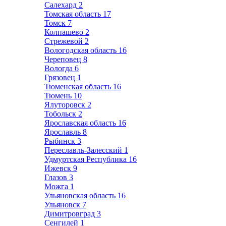
Салехард
2
Томская область
17
Томск
7
Колпашево
2
Стрежевой
2
Вологодская область
16
Череповец
8
Вологда
6
Грязовец
1
Тюменская область
16
Тюмень
10
Ялуторовск
2
Тобольск
2
Ярославская область
16
Ярославль
8
Рыбинск
3
Переславль-Залесский
1
Удмуртская Республика
16
Ижевск
9
Глазов
3
Можга
1
Ульяновская область
16
Ульяновск
7
Димитровград
3
Сенгилей
1