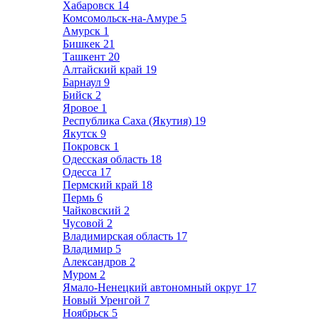
Хабаровск
14
Комсомольск-на-Амуре
5
Амурск
1
Бишкек
21
Ташкент
20
Алтайский край
19
Барнаул
9
Бийск
2
Яровое
1
Республика Саха (Якутия)
19
Якутск
9
Покровск
1
Одесская область
18
Одесса
17
Пермский край
18
Пермь
6
Чайковский
2
Чусовой
2
Владимирская область
17
Владимир
5
Александров
2
Муром
2
Ямало-Ненецкий автономный округ
17
Новый Уренгой
7
Ноябрьск
5