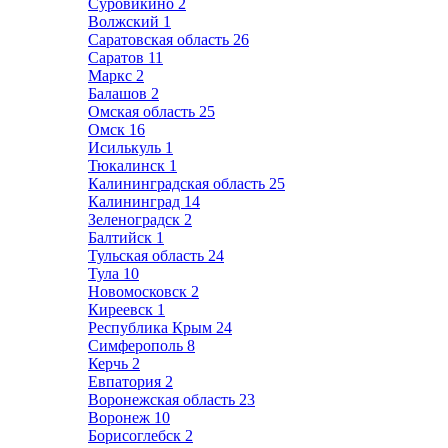
Суровикино
2
Волжский
1
Саратовская область
26
Саратов
11
Маркс
2
Балашов
2
Омская область
25
Омск
16
Исилькуль
1
Тюкалинск
1
Калининградская область
25
Калининград
14
Зеленоградск
2
Балтийск
1
Тульская область
24
Тула
10
Новомосковск
2
Киреевск
1
Республика Крым
24
Симферополь
8
Керчь
2
Евпатория
2
Воронежская область
23
Воронеж
10
Борисоглебск
2