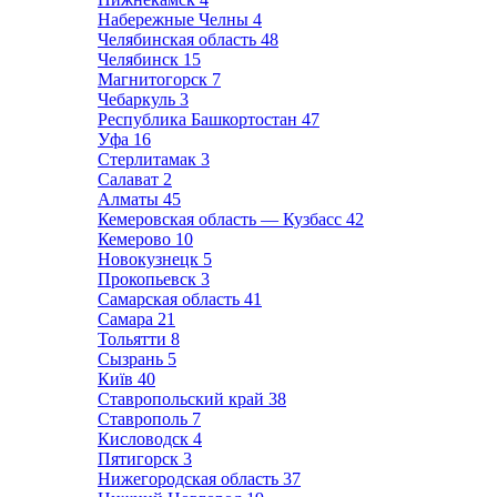
Набережные Челны
4
Челябинская область
48
Челябинск
15
Магнитогорск
7
Чебаркуль
3
Республика Башкортостан
47
Уфа
16
Стерлитамак
3
Салават
2
Алматы
45
Кемеровская область — Кузбасс
42
Кемерово
10
Новокузнецк
5
Прокопьевск
3
Самарская область
41
Самара
21
Тольятти
8
Сызрань
5
Київ
40
Ставропольский край
38
Ставрополь
7
Кисловодск
4
Пятигорск
3
Нижегородская область
37