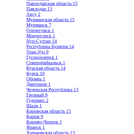
Павлодарская область
15
Павлодар
13
Аксу
2
Мурманская область
15
Мурманск
7
Оленегорск
1
Мончегорск
1
Нур-Султан
14
Республика Бурятия
14
Улан-Удэ
9
Гусиноозерск
1
Северобайкальск
1
Курская область
14
Курск
10
Обоянь
1
Дмитриев
1
Чеченская Республика
13
Грозный
9
Гудермес
2
Шали
1
Кировская область
13
Киров
9
Кирово-Чепецк
1
Яранск
1
Харьковская область
13