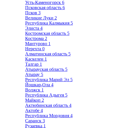
Усть-Каменогорск
6
Псковская область
6
Псков
3
Великие Луки
2
Республика Калмыкия
5
Элиста
4
Костромская область
5
Кострома
2
Мантурово
1
Нерехта
0
Алматинская область
5
Каскелен
1
Талгар
1
Атырауская область
5
Атырау
5
Республика Марий Эл
5
Йошкар-Ола
4
Волжск
1
Республика Адыгея
5
Майкоп
2
Актюбинская область
4
Актобе
4
Республика Мордовия
4
Саранск
3
Рузаевка
1