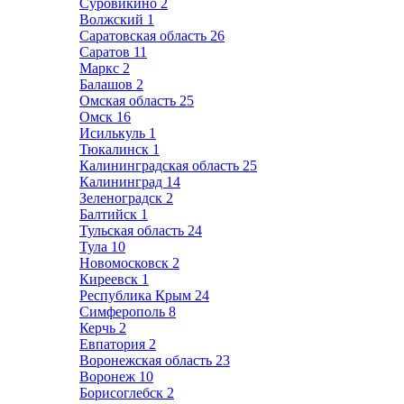
Суровикино
2
Волжский
1
Саратовская область
26
Саратов
11
Маркс
2
Балашов
2
Омская область
25
Омск
16
Исилькуль
1
Тюкалинск
1
Калининградская область
25
Калининград
14
Зеленоградск
2
Балтийск
1
Тульская область
24
Тула
10
Новомосковск
2
Киреевск
1
Республика Крым
24
Симферополь
8
Керчь
2
Евпатория
2
Воронежская область
23
Воронеж
10
Борисоглебск
2