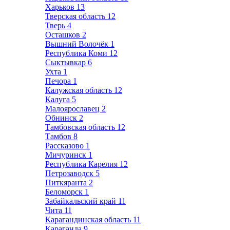
Харьков
13
Тверская область
12
Тверь
4
Осташков
2
Вышний Волочёк
1
Республика Коми
12
Сыктывкар
6
Ухта
1
Печора
1
Калужская область
12
Калуга
5
Малоярославец
2
Обнинск
2
Тамбовская область
12
Тамбов
8
Рассказово
1
Мичуринск
1
Республика Карелия
12
Петрозаводск
5
Питкяранта
2
Беломорск
1
Забайкальский край
11
Чита
11
Карагандинская область
11
Караганда
9