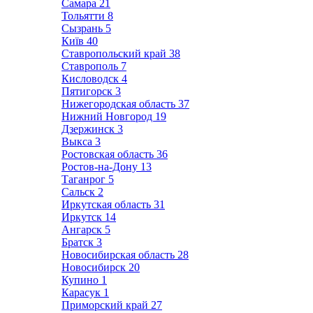
Самара
21
Тольятти
8
Сызрань
5
Київ
40
Ставропольский край
38
Ставрополь
7
Кисловодск
4
Пятигорск
3
Нижегородская область
37
Нижний Новгород
19
Дзержинск
3
Выкса
3
Ростовская область
36
Ростов-на-Дону
13
Таганрог
5
Сальск
2
Иркутская область
31
Иркутск
14
Ангарск
5
Братск
3
Новосибирская область
28
Новосибирск
20
Купино
1
Карасук
1
Приморский край
27