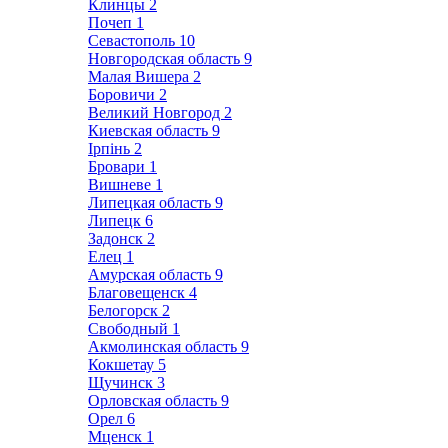
Клинцы
2
Почеп
1
Севастополь
10
Новгородская область
9
Малая Вишера
2
Боровичи
2
Великий Новгород
2
Киевская область
9
Ірпінь
2
Бровари
1
Вишневе
1
Липецкая область
9
Липецк
6
Задонск
2
Елец
1
Амурская область
9
Благовещенск
4
Белогорск
2
Свободный
1
Акмолинская область
9
Кокшетау
5
Щучинск
3
Орловская область
9
Орел
6
Мценск
1