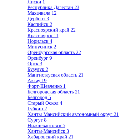
Лиски
1
Республика Дагестан
23
Махачкала
12
Дербент
3
Каспийск
2
Красноярский край
22
Красноярск
11
Норильск
4
Минусинск
2
Оренбургская область
22
Оренбург
9
Орск
3
Бузулук
2
Мангистауская область
21
Актау
19
Форт-Шевченко
1
Белгородская область
21
Белгород
5
Старый Оскол
4
Губкин
2
Ханты-Мансийский автономный округ
21
Сургут
8
Нижневартовск
5
Ханты-Мансийск
3
Хабаровский край
21