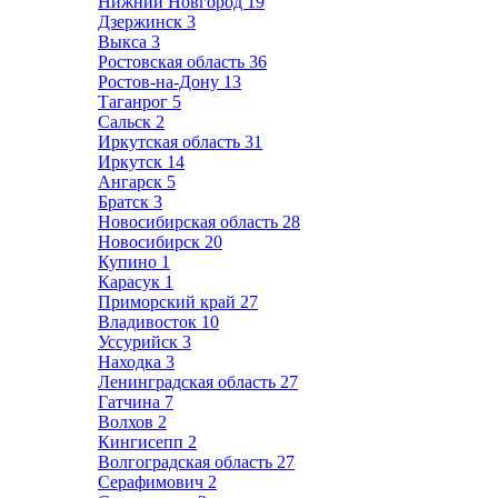
Нижний Новгород
19
Дзержинск
3
Выкса
3
Ростовская область
36
Ростов-на-Дону
13
Таганрог
5
Сальск
2
Иркутская область
31
Иркутск
14
Ангарск
5
Братск
3
Новосибирская область
28
Новосибирск
20
Купино
1
Карасук
1
Приморский край
27
Владивосток
10
Уссурийск
3
Находка
3
Ленинградская область
27
Гатчина
7
Волхов
2
Кингисепп
2
Волгоградская область
27
Серафимович
2