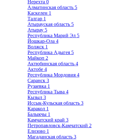
Нерехта
0
Алматинская область
5
Каскелен
1
Талгар
1
Атырауская область
5
Атырау
5
Республика Марий Эл
5
Йошкар-Ола
4
Волжск
1
Республика Адыгея
5
Майкоп
2
Актюбинская область
4
Актобе
4
Республика Мордовия
4
Саранск
3
Рузаевка
1
Республика Тыва
4
Кызыл
3
Иссык-Кульская область
3
Каракол
1
Балыкчы
1
Камчатский край
3
Петропавловск-Камчатский
2
Елизово
1
Магаданская область
3