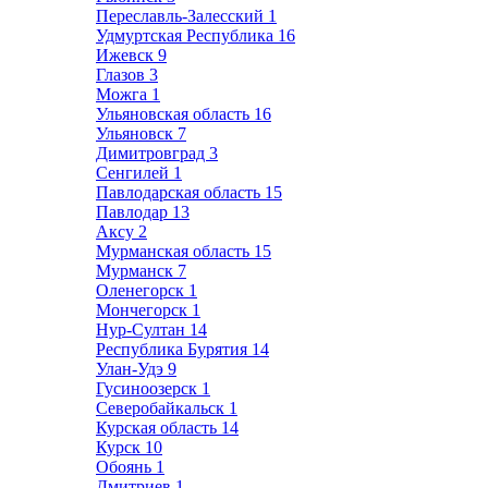
Переславль-Залесский
1
Удмуртская Республика
16
Ижевск
9
Глазов
3
Можга
1
Ульяновская область
16
Ульяновск
7
Димитровград
3
Сенгилей
1
Павлодарская область
15
Павлодар
13
Аксу
2
Мурманская область
15
Мурманск
7
Оленегорск
1
Мончегорск
1
Нур-Султан
14
Республика Бурятия
14
Улан-Удэ
9
Гусиноозерск
1
Северобайкальск
1
Курская область
14
Курск
10
Обоянь
1
Дмитриев
1