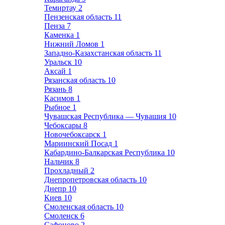
Темиртау
2
Пензенская область
11
Пенза
7
Каменка
1
Нижний Ломов
1
Западно-Казахстанская область
11
Уральск
10
Аксай
1
Рязанская область
10
Рязань
8
Касимов
1
Рыбное
1
Чувашская Республика — Чувашия
10
Чебоксары
8
Новочебоксарск
1
Мариинский Посад
1
Кабардино-Балкарская Республика
10
Нальчик
8
Прохладный
2
Днепропетровская область
10
Днепр
10
Киев
10
Смоленская область
10
Смоленск
6
Сафоново
2