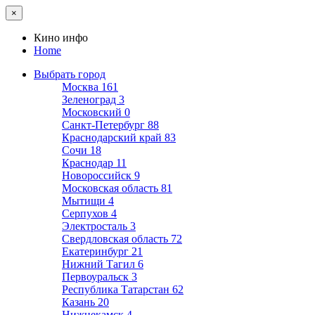
×
Кино инфо
Home
Выбрать город
Москва
161
Зеленоград
3
Московский
0
Санкт-Петербург
88
Краснодарский край
83
Сочи
18
Краснодар
11
Новороссийск
9
Московская область
81
Мытищи
4
Серпухов
4
Электросталь
3
Свердловская область
72
Екатеринбург
21
Нижний Тагил
6
Первоуральск
3
Республика Татарстан
62
Казань
20
Нижнекамск
4