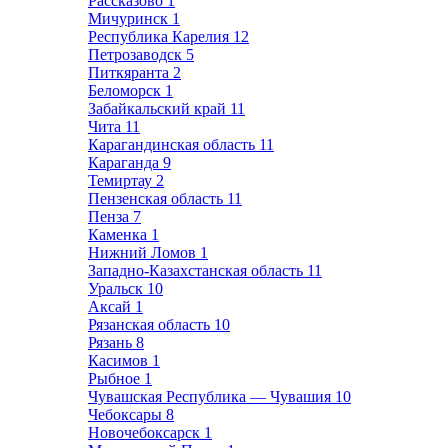
Рассказово
1
Мичуринск
1
Республика Карелия
12
Петрозаводск
5
Питкяранта
2
Беломорск
1
Забайкальский край
11
Чита
11
Карагандинская область
11
Караганда
9
Темиртау
2
Пензенская область
11
Пенза
7
Каменка
1
Нижний Ломов
1
Западно-Казахстанская область
11
Уральск
10
Аксай
1
Рязанская область
10
Рязань
8
Касимов
1
Рыбное
1
Чувашская Республика — Чувашия
10
Чебоксары
8
Новочебоксарск
1