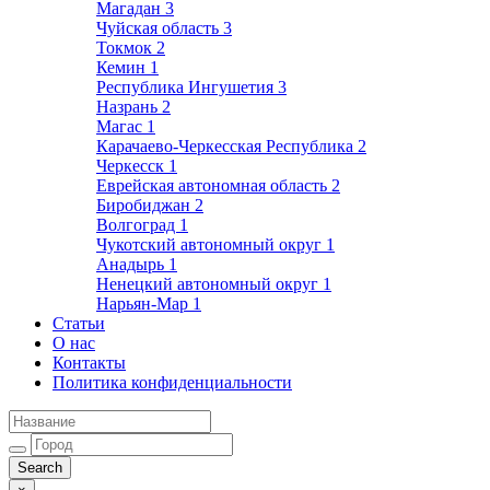
Магадан
3
Чуйская область
3
Токмок
2
Кемин
1
Республика Ингушетия
3
Назрань
2
Магас
1
Карачаево-Черкесская Республика
2
Черкесск
1
Еврейская автономная область
2
Биробиджан
2
Волгоград
1
Чукотский автономный округ
1
Анадырь
1
Ненецкий автономный округ
1
Нарьян-Мар
1
Статьи
О нас
Контакты
Политика конфиденциальности