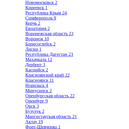
Новомосковск
2
Киреевск
1
Республика Крым
24
Симферополь
8
Керчь
2
Евпатория
2
Воронежская область
23
Воронеж
10
Борисоглебск
2
Лиски
1
Республика Дагестан
23
Махачкала
12
Дербент
3
Каспийск
2
Красноярский край
22
Красноярск
11
Норильск
4
Минусинск
2
Оренбургская область
22
Оренбург
9
Орск
3
Бузулук
2
Мангистауская область
21
Актау
19
Форт-Шевченко
1