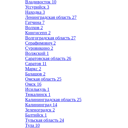
Владивосток
10
Уссурийск
3
Находка
3
Ленинградская область
27
Гатчина
7
Волхов
2
Кингисепп
2
Волгоградская область
27
Серафимович
2
Суровикино
2
Волжский
1
Саратовская область
26
Саратов
11
Маркс
2
Балашов
2
Омская область
25
Омск
16
Исилькуль
1
Тюкалинск
1
Калининградская область
25
Калининград
14
Зеленоградск
2
Балтийск
1
Тульская область
24
Тула
10