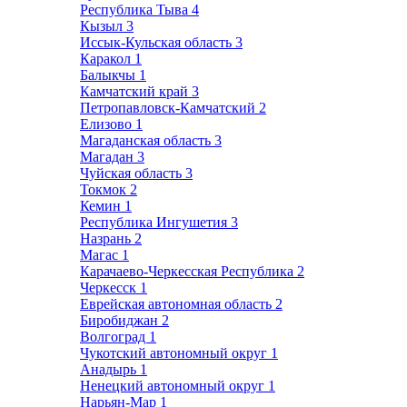
Республика Тыва
4
Кызыл
3
Иссык-Кульская область
3
Каракол
1
Балыкчы
1
Камчатский край
3
Петропавловск-Камчатский
2
Елизово
1
Магаданская область
3
Магадан
3
Чуйская область
3
Токмок
2
Кемин
1
Республика Ингушетия
3
Назрань
2
Магас
1
Карачаево-Черкесская Республика
2
Черкесск
1
Еврейская автономная область
2
Биробиджан
2
Волгоград
1
Чукотский автономный округ
1
Анадырь
1
Ненецкий автономный округ
1
Нарьян-Мар
1