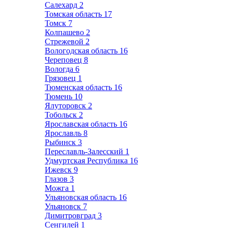
Салехард
2
Томская область
17
Томск
7
Колпашево
2
Стрежевой
2
Вологодская область
16
Череповец
8
Вологда
6
Грязовец
1
Тюменская область
16
Тюмень
10
Ялуторовск
2
Тобольск
2
Ярославская область
16
Ярославль
8
Рыбинск
3
Переславль-Залесский
1
Удмуртская Республика
16
Ижевск
9
Глазов
3
Можга
1
Ульяновская область
16
Ульяновск
7
Димитровград
3
Сенгилей
1