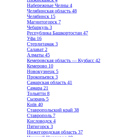
Набережные Челны
4
Челябинская область
48
Челябинск
15
Магнитогорск
7
Чебаркуль
3
Республика Башкортостан
47
Уфа
16
Стерлитамак
3
Салават
2
Алматы
45
Кемеровская область — Кузбасс
42
Кемерово
10
Новокузнецк
5
Прокопьевск
3
Самарская область
41
Самара
21
Тольятти
8
Сызрань
5
Київ
40
Ставропольский край
38
Ставрополь
7
Кисловодск
4
Пятигорск
3
Нижегородская область
37