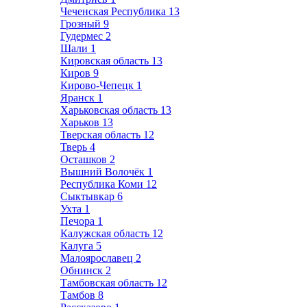
Чеченская Республика
13
Грозный
9
Гудермес
2
Шали
1
Кировская область
13
Киров
9
Кирово-Чепецк
1
Яранск
1
Харьковская область
13
Харьков
13
Тверская область
12
Тверь
4
Осташков
2
Вышний Волочёк
1
Республика Коми
12
Сыктывкар
6
Ухта
1
Печора
1
Калужская область
12
Калуга
5
Малоярославец
2
Обнинск
2
Тамбовская область
12
Тамбов
8