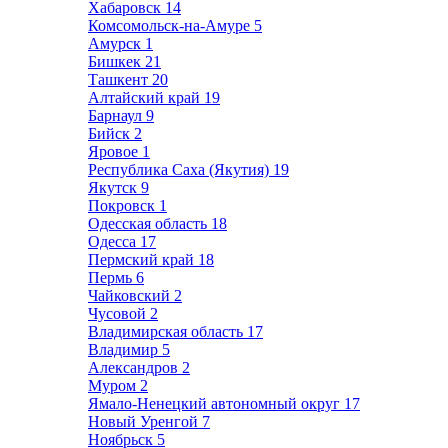
Хабаровск
14
Комсомольск-на-Амуре
5
Амурск
1
Бишкек
21
Ташкент
20
Алтайский край
19
Барнаул
9
Бийск
2
Яровое
1
Республика Саха (Якутия)
19
Якутск
9
Покровск
1
Одесская область
18
Одесса
17
Пермский край
18
Пермь
6
Чайковский
2
Чусовой
2
Владимирская область
17
Владимир
5
Александров
2
Муром
2
Ямало-Ненецкий автономный округ
17
Новый Уренгой
7
Ноябрьск
5