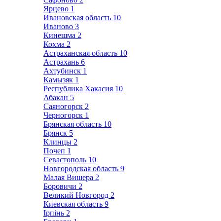
Ярцево
1
Ивановская область
10
Иваново
3
Кинешма
2
Кохма
2
Астраханская область
10
Астрахань
6
Ахтубинск
1
Камызяк
1
Республика Хакасия
10
Абакан
5
Саяногорск
2
Черногорск
1
Брянская область
10
Брянск
5
Клинцы
2
Почеп
1
Севастополь
10
Новгородская область
9
Малая Вишера
2
Боровичи
2
Великий Новгород
2
Киевская область
9
Ірпінь
2