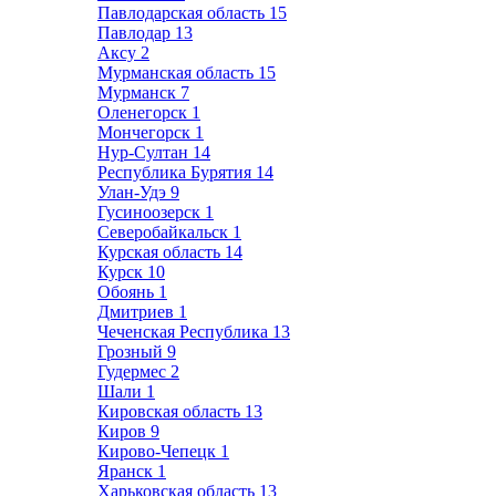
Павлодарская область
15
Павлодар
13
Аксу
2
Мурманская область
15
Мурманск
7
Оленегорск
1
Мончегорск
1
Нур-Султан
14
Республика Бурятия
14
Улан-Удэ
9
Гусиноозерск
1
Северобайкальск
1
Курская область
14
Курск
10
Обоянь
1
Дмитриев
1
Чеченская Республика
13
Грозный
9
Гудермес
2
Шали
1
Кировская область
13
Киров
9
Кирово-Чепецк
1
Яранск
1
Харьковская область
13