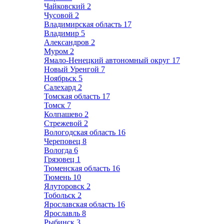
Чайковский
2
Чусовой
2
Владимирская область
17
Владимир
5
Александров
2
Муром
2
Ямало-Ненецкий автономный округ
17
Новый Уренгой
7
Ноябрьск
5
Салехард
2
Томская область
17
Томск
7
Колпашево
2
Стрежевой
2
Вологодская область
16
Череповец
8
Вологда
6
Грязовец
1
Тюменская область
16
Тюмень
10
Ялуторовск
2
Тобольск
2
Ярославская область
16
Ярославль
8
Рыбинск
3