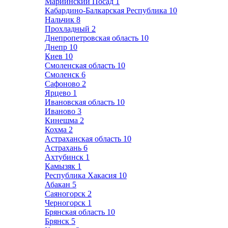
Мариинский Посад
1
Кабардино-Балкарская Республика
10
Нальчик
8
Прохладный
2
Днепропетровская область
10
Днепр
10
Киев
10
Смоленская область
10
Смоленск
6
Сафоново
2
Ярцево
1
Ивановская область
10
Иваново
3
Кинешма
2
Кохма
2
Астраханская область
10
Астрахань
6
Ахтубинск
1
Камызяк
1
Республика Хакасия
10
Абакан
5
Саяногорск
2
Черногорск
1
Брянская область
10
Брянск
5