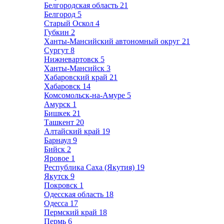
Белгородская область
21
Белгород
5
Старый Оскол
4
Губкин
2
Ханты-Мансийский автономный округ
21
Сургут
8
Нижневартовск
5
Ханты-Мансийск
3
Хабаровский край
21
Хабаровск
14
Комсомольск-на-Амуре
5
Амурск
1
Бишкек
21
Ташкент
20
Алтайский край
19
Барнаул
9
Бийск
2
Яровое
1
Республика Саха (Якутия)
19
Якутск
9
Покровск
1
Одесская область
18
Одесса
17
Пермский край
18
Пермь
6