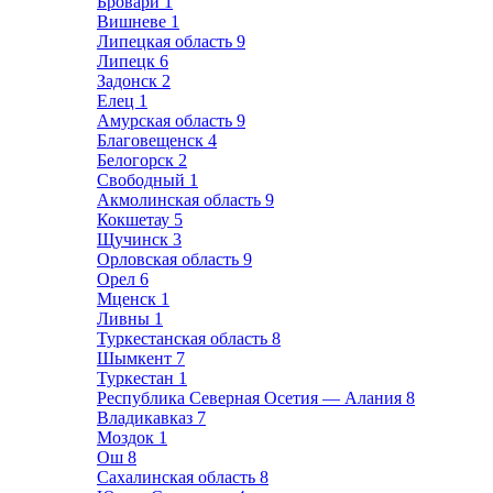
Бровари
1
Вишневе
1
Липецкая область
9
Липецк
6
Задонск
2
Елец
1
Амурская область
9
Благовещенск
4
Белогорск
2
Свободный
1
Акмолинская область
9
Кокшетау
5
Щучинск
3
Орловская область
9
Орел
6
Мценск
1
Ливны
1
Туркестанская область
8
Шымкент
7
Туркестан
1
Республика Северная Осетия — Алания
8
Владикавказ
7
Моздок
1
Ош
8
Сахалинская область
8