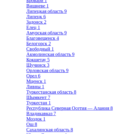
Бровари
1
Вишневе
1
Липецкая область
9
Липецк
6
Задонск
2
Елец
1
Амурская область
9
Благовещенск
4
Белогорск
2
Свободный
1
Акмолинская область
9
Кокшетау
5
Щучинск
3
Орловская область
9
Орел
6
Мценск
1
Ливны
1
Туркестанская область
8
Шымкент
7
Туркестан
1
Республика Северная Осетия — Алания
8
Владикавказ
7
Моздок
1
Ош
8
Сахалинская область
8