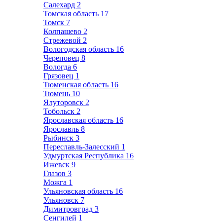
Салехард
2
Томская область
17
Томск
7
Колпашево
2
Стрежевой
2
Вологодская область
16
Череповец
8
Вологда
6
Грязовец
1
Тюменская область
16
Тюмень
10
Ялуторовск
2
Тобольск
2
Ярославская область
16
Ярославль
8
Рыбинск
3
Переславль-Залесский
1
Удмуртская Республика
16
Ижевск
9
Глазов
3
Можга
1
Ульяновская область
16
Ульяновск
7
Димитровград
3
Сенгилей
1