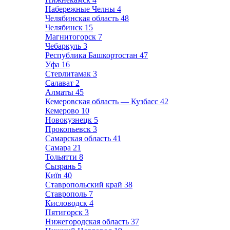
Набережные Челны
4
Челябинская область
48
Челябинск
15
Магнитогорск
7
Чебаркуль
3
Республика Башкортостан
47
Уфа
16
Стерлитамак
3
Салават
2
Алматы
45
Кемеровская область — Кузбасс
42
Кемерово
10
Новокузнецк
5
Прокопьевск
3
Самарская область
41
Самара
21
Тольятти
8
Сызрань
5
Київ
40
Ставропольский край
38
Ставрополь
7
Кисловодск
4
Пятигорск
3
Нижегородская область
37