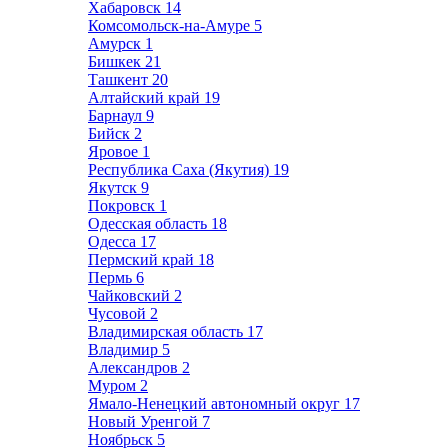
Хабаровск
14
Комсомольск-на-Амуре
5
Амурск
1
Бишкек
21
Ташкент
20
Алтайский край
19
Барнаул
9
Бийск
2
Яровое
1
Республика Саха (Якутия)
19
Якутск
9
Покровск
1
Одесская область
18
Одесса
17
Пермский край
18
Пермь
6
Чайковский
2
Чусовой
2
Владимирская область
17
Владимир
5
Александров
2
Муром
2
Ямало-Ненецкий автономный округ
17
Новый Уренгой
7
Ноябрьск
5