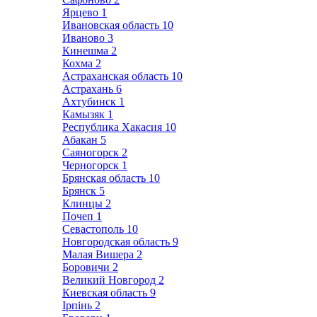
Ярцево
1
Ивановская область
10
Иваново
3
Кинешма
2
Кохма
2
Астраханская область
10
Астрахань
6
Ахтубинск
1
Камызяк
1
Республика Хакасия
10
Абакан
5
Саяногорск
2
Черногорск
1
Брянская область
10
Брянск
5
Клинцы
2
Почеп
1
Севастополь
10
Новгородская область
9
Малая Вишера
2
Боровичи
2
Великий Новгород
2
Киевская область
9
Ірпінь
2