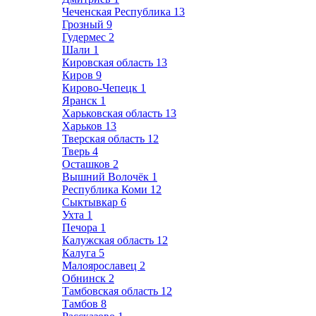
Чеченская Республика
13
Грозный
9
Гудермес
2
Шали
1
Кировская область
13
Киров
9
Кирово-Чепецк
1
Яранск
1
Харьковская область
13
Харьков
13
Тверская область
12
Тверь
4
Осташков
2
Вышний Волочёк
1
Республика Коми
12
Сыктывкар
6
Ухта
1
Печора
1
Калужская область
12
Калуга
5
Малоярославец
2
Обнинск
2
Тамбовская область
12
Тамбов
8