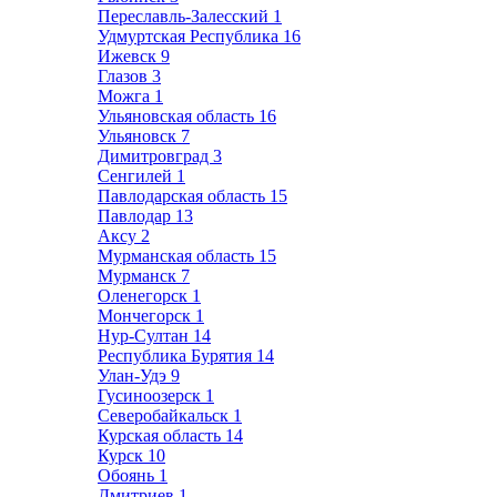
Переславль-Залесский
1
Удмуртская Республика
16
Ижевск
9
Глазов
3
Можга
1
Ульяновская область
16
Ульяновск
7
Димитровград
3
Сенгилей
1
Павлодарская область
15
Павлодар
13
Аксу
2
Мурманская область
15
Мурманск
7
Оленегорск
1
Мончегорск
1
Нур-Султан
14
Республика Бурятия
14
Улан-Удэ
9
Гусиноозерск
1
Северобайкальск
1
Курская область
14
Курск
10
Обоянь
1
Дмитриев
1