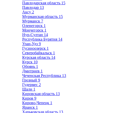
Павлодарская область
15
Павлодар
13
Аксу
2
Мурманская область
15
Мурманск
7
Оленегорск
1
Мончегорск
1
Нур-Султан
14
Республика Бурятия
14
Улан-Удэ
9
Гусиноозерск
1
Северобайкальск
1
Курская область
14
Курск
10
Обоянь
1
Дмитриев
1
Чеченская Республика
13
Грозный
9
Гудермес
2
Шали
1
Кировская область
13
Киров
9
Кирово-Чепецк
1
Яранск
1
Харьковская область
13