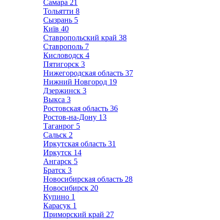
Самара
21
Тольятти
8
Сызрань
5
Київ
40
Ставропольский край
38
Ставрополь
7
Кисловодск
4
Пятигорск
3
Нижегородская область
37
Нижний Новгород
19
Дзержинск
3
Выкса
3
Ростовская область
36
Ростов-на-Дону
13
Таганрог
5
Сальск
2
Иркутская область
31
Иркутск
14
Ангарск
5
Братск
3
Новосибирская область
28
Новосибирск
20
Купино
1
Карасук
1
Приморский край
27