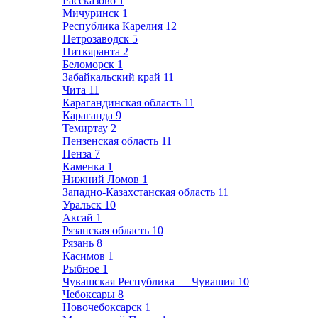
Рассказово
1
Мичуринск
1
Республика Карелия
12
Петрозаводск
5
Питкяранта
2
Беломорск
1
Забайкальский край
11
Чита
11
Карагандинская область
11
Караганда
9
Темиртау
2
Пензенская область
11
Пенза
7
Каменка
1
Нижний Ломов
1
Западно-Казахстанская область
11
Уральск
10
Аксай
1
Рязанская область
10
Рязань
8
Касимов
1
Рыбное
1
Чувашская Республика — Чувашия
10
Чебоксары
8
Новочебоксарск
1