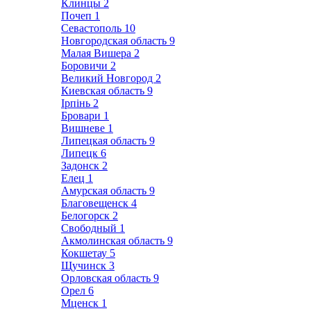
Клинцы
2
Почеп
1
Севастополь
10
Новгородская область
9
Малая Вишера
2
Боровичи
2
Великий Новгород
2
Киевская область
9
Ірпінь
2
Бровари
1
Вишневе
1
Липецкая область
9
Липецк
6
Задонск
2
Елец
1
Амурская область
9
Благовещенск
4
Белогорск
2
Свободный
1
Акмолинская область
9
Кокшетау
5
Щучинск
3
Орловская область
9
Орел
6
Мценск
1