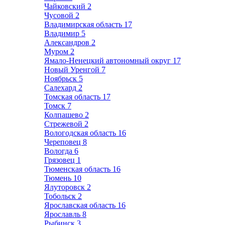
Чайковский
2
Чусовой
2
Владимирская область
17
Владимир
5
Александров
2
Муром
2
Ямало-Ненецкий автономный округ
17
Новый Уренгой
7
Ноябрьск
5
Салехард
2
Томская область
17
Томск
7
Колпашево
2
Стрежевой
2
Вологодская область
16
Череповец
8
Вологда
6
Грязовец
1
Тюменская область
16
Тюмень
10
Ялуторовск
2
Тобольск
2
Ярославская область
16
Ярославль
8
Рыбинск
3