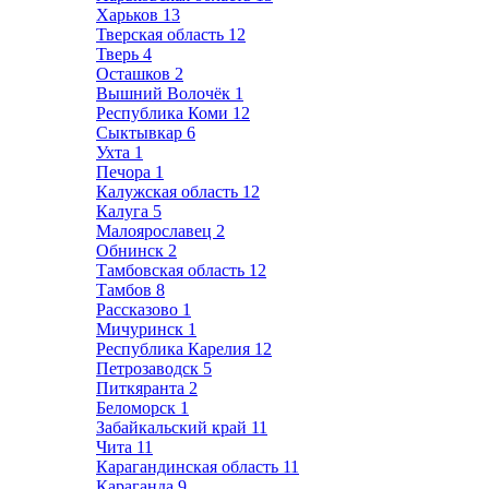
Харьков
13
Тверская область
12
Тверь
4
Осташков
2
Вышний Волочёк
1
Республика Коми
12
Сыктывкар
6
Ухта
1
Печора
1
Калужская область
12
Калуга
5
Малоярославец
2
Обнинск
2
Тамбовская область
12
Тамбов
8
Рассказово
1
Мичуринск
1
Республика Карелия
12
Петрозаводск
5
Питкяранта
2
Беломорск
1
Забайкальский край
11
Чита
11
Карагандинская область
11
Караганда
9