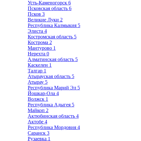
Усть-Каменогорск
6
Псковская область
6
Псков
3
Великие Луки
2
Республика Калмыкия
5
Элиста
4
Костромская область
5
Кострома
2
Мантурово
1
Нерехта
0
Алматинская область
5
Каскелен
1
Талгар
1
Атырауская область
5
Атырау
5
Республика Марий Эл
5
Йошкар-Ола
4
Волжск
1
Республика Адыгея
5
Майкоп
2
Актюбинская область
4
Актобе
4
Республика Мордовия
4
Саранск
3
Рузаевка
1