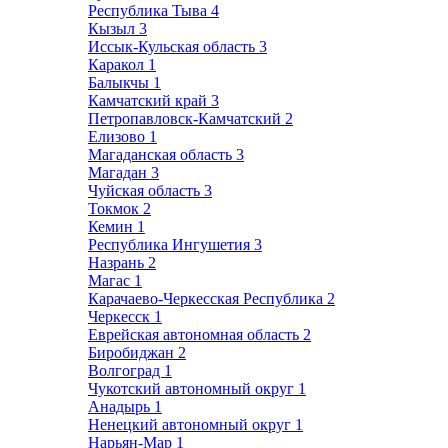
Республика Тыва
4
Кызыл
3
Иссык-Кульская область
3
Каракол
1
Балыкчы
1
Камчатский край
3
Петропавловск-Камчатский
2
Елизово
1
Магаданская область
3
Магадан
3
Чуйская область
3
Токмок
2
Кемин
1
Республика Ингушетия
3
Назрань
2
Магас
1
Карачаево-Черкесская Республика
2
Черкесск
1
Еврейская автономная область
2
Биробиджан
2
Волгоград
1
Чукотский автономный округ
1
Анадырь
1
Ненецкий автономный округ
1
Нарьян-Мар
1