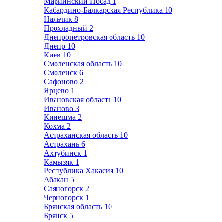
Мариинский Посад
1
Кабардино-Балкарская Республика
10
Нальчик
8
Прохладный
2
Днепропетровская область
10
Днепр
10
Киев
10
Смоленская область
10
Смоленск
6
Сафоново
2
Ярцево
1
Ивановская область
10
Иваново
3
Кинешма
2
Кохма
2
Астраханская область
10
Астрахань
6
Ахтубинск
1
Камызяк
1
Республика Хакасия
10
Абакан
5
Саяногорск
2
Черногорск
1
Брянская область
10
Брянск
5