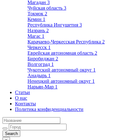
Магадан
3
Чуйская область
3
Токмок
2
Кемин
1
Республика Ингушетия
3
Назрань
2
Магас
1
Карачаево-Черкесская Республика
2
Черкесск
1
Еврейская автономная область
2
Биробиджан
2
Волгоград
1
Чукотский автономный округ
1
Анадырь
1
Ненецкий автономный округ
1
Нарьян-Мар
1
Статьи
О нас
Контакты
Политика конфиденциальности