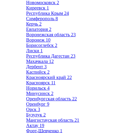
Новомосковск
2
Киреевск
1
Республика Крым
24
Симферополь
8
Керчь
2
Евпатория
2
Воронежская область
23
Воронеж
10
Борисоглебск
2
Лиски
1
Республика Дагестан
23
Махачкала
12
Дербент
3
Каспийск
2
Красноярский край
22
Красноярск
11
Норильск
4
Минусинск
2
Оренбургская область
22
Оренбург
9
Орск
3
Бузулук
2
Мангистауская область
21
Актау
19
Форт-Шевченко
1