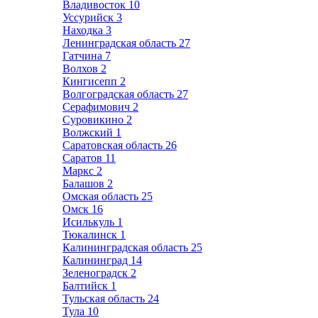
Владивосток
10
Уссурийск
3
Находка
3
Ленинградская область
27
Гатчина
7
Волхов
2
Кингисепп
2
Волгоградская область
27
Серафимович
2
Суровикино
2
Волжский
1
Саратовская область
26
Саратов
11
Маркс
2
Балашов
2
Омская область
25
Омск
16
Исилькуль
1
Тюкалинск
1
Калининградская область
25
Калининград
14
Зеленоградск
2
Балтийск
1
Тульская область
24
Тула
10