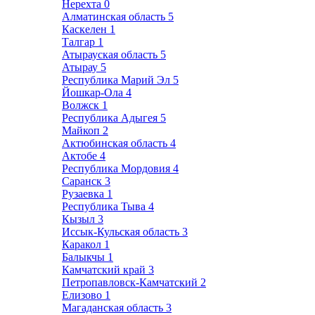
Нерехта
0
Алматинская область
5
Каскелен
1
Талгар
1
Атырауская область
5
Атырау
5
Республика Марий Эл
5
Йошкар-Ола
4
Волжск
1
Республика Адыгея
5
Майкоп
2
Актюбинская область
4
Актобе
4
Республика Мордовия
4
Саранск
3
Рузаевка
1
Республика Тыва
4
Кызыл
3
Иссык-Кульская область
3
Каракол
1
Балыкчы
1
Камчатский край
3
Петропавловск-Камчатский
2
Елизово
1
Магаданская область
3