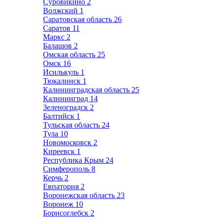
Суровикино
2
Волжский
1
Саратовская область
26
Саратов
11
Маркс
2
Балашов
2
Омская область
25
Омск
16
Исилькуль
1
Тюкалинск
1
Калининградская область
25
Калининград
14
Зеленоградск
2
Балтийск
1
Тульская область
24
Тула
10
Новомосковск
2
Киреевск
1
Республика Крым
24
Симферополь
8
Керчь
2
Евпатория
2
Воронежская область
23
Воронеж
10
Борисоглебск
2