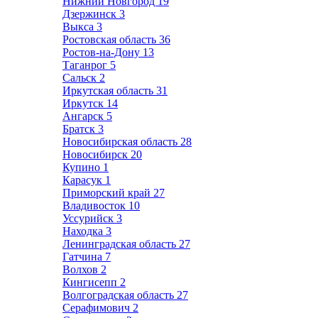
Нижний Новгород
19
Дзержинск
3
Выкса
3
Ростовская область
36
Ростов-на-Дону
13
Таганрог
5
Сальск
2
Иркутская область
31
Иркутск
14
Ангарск
5
Братск
3
Новосибирская область
28
Новосибирск
20
Купино
1
Карасук
1
Приморский край
27
Владивосток
10
Уссурийск
3
Находка
3
Ленинградская область
27
Гатчина
7
Волхов
2
Кингисепп
2
Волгоградская область
27
Серафимович
2