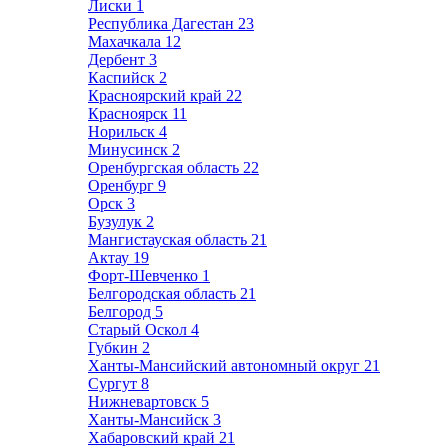
Лиски
1
Республика Дагестан
23
Махачкала
12
Дербент
3
Каспийск
2
Красноярский край
22
Красноярск
11
Норильск
4
Минусинск
2
Оренбургская область
22
Оренбург
9
Орск
3
Бузулук
2
Мангистауская область
21
Актау
19
Форт-Шевченко
1
Белгородская область
21
Белгород
5
Старый Оскол
4
Губкин
2
Ханты-Мансийский автономный округ
21
Сургут
8
Нижневартовск
5
Ханты-Мансийск
3
Хабаровский край
21