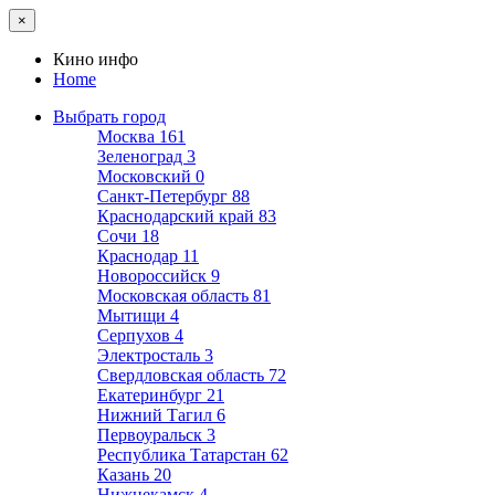
×
Кино инфо
Home
Выбрать город
Москва
161
Зеленоград
3
Московский
0
Санкт-Петербург
88
Краснодарский край
83
Сочи
18
Краснодар
11
Новороссийск
9
Московская область
81
Мытищи
4
Серпухов
4
Электросталь
3
Свердловская область
72
Екатеринбург
21
Нижний Тагил
6
Первоуральск
3
Республика Татарстан
62
Казань
20
Нижнекамск
4