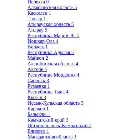
Нерехта
0
Алматинская область
5
Каскелен
1
Талгар
1
Атырауская область
5
Атырау
5
Республика Марий Эл
5
Йошкар-Ола
4
Волжск
1
Республика Адыгея
5
Майкоп
2
Актюбинская область
4
Актобе
4
Республика Мордовия
4
Саранск
3
Рузаевка
1
Республика Тыва
4
Кызыл
3
Иссык-Кульская область
3
Каракол
1
Балыкчы
1
Камчатский край
3
Петропавловск-Камчатский
2
Елизово
1
Магаданская область
3