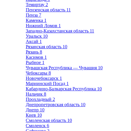
Темиртау
2
Пензенская область
11
Пенза
7
Каменка
1
Нижний Ломов
1
Западно-Казахстанская область
11
Уральск
10
Аксай
1
Рязанская область
10
Рязань
8
Касимов
1
Рыбное
1
Чувашская Республика — Чувашия
10
Чебоксары
8
Новочебоксарск
1
Мариинский Посад
1
Кабардино-Балкарская Республика
10
Нальчик
8
Прохладный
2
Днепропетровская область
10
Днепр
10
Киев
10
Смоленская область
10
Смоленск
6
Сафоново
2