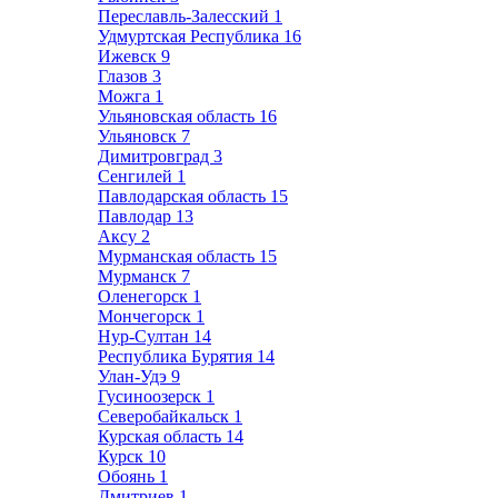
Переславль-Залесский
1
Удмуртская Республика
16
Ижевск
9
Глазов
3
Можга
1
Ульяновская область
16
Ульяновск
7
Димитровград
3
Сенгилей
1
Павлодарская область
15
Павлодар
13
Аксу
2
Мурманская область
15
Мурманск
7
Оленегорск
1
Мончегорск
1
Нур-Султан
14
Республика Бурятия
14
Улан-Удэ
9
Гусиноозерск
1
Северобайкальск
1
Курская область
14
Курск
10
Обоянь
1
Дмитриев
1