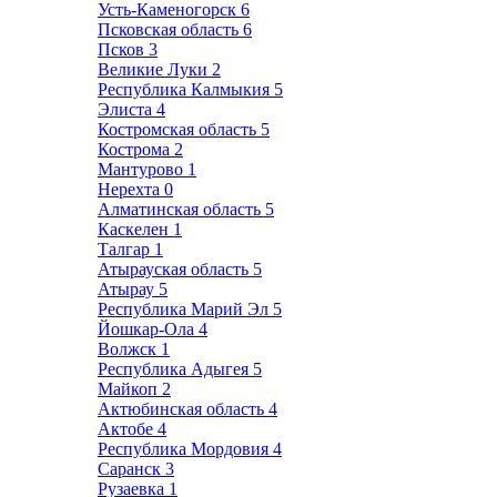
Усть-Каменогорск
6
Псковская область
6
Псков
3
Великие Луки
2
Республика Калмыкия
5
Элиста
4
Костромская область
5
Кострома
2
Мантурово
1
Нерехта
0
Алматинская область
5
Каскелен
1
Талгар
1
Атырауская область
5
Атырау
5
Республика Марий Эл
5
Йошкар-Ола
4
Волжск
1
Республика Адыгея
5
Майкоп
2
Актюбинская область
4
Актобе
4
Республика Мордовия
4
Саранск
3
Рузаевка
1