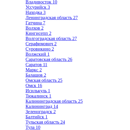
Владивосток
10
Уссурийск
3
Находка
3
Ленинградская область
27
Гатчина
7
Волхов
2
Кингисепп
2
Волгоградская область
27
Серафимович
2
Суровикино
2
Волжский
1
Саратовская область
26
Саратов
11
Маркс
2
Балашов
2
Омская область
25
Омск
16
Исилькуль
1
Тюкалинск
1
Калининградская область
25
Калининград
14
Зеленоградск
2
Балтийск
1
Тульская область
24
Тула
10