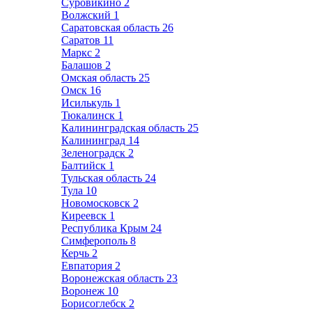
Суровикино
2
Волжский
1
Саратовская область
26
Саратов
11
Маркс
2
Балашов
2
Омская область
25
Омск
16
Исилькуль
1
Тюкалинск
1
Калининградская область
25
Калининград
14
Зеленоградск
2
Балтийск
1
Тульская область
24
Тула
10
Новомосковск
2
Киреевск
1
Республика Крым
24
Симферополь
8
Керчь
2
Евпатория
2
Воронежская область
23
Воронеж
10
Борисоглебск
2