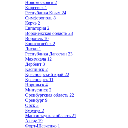
Новомосковск
2
Киреевск
1
Республика Крым
24
Симферополь
8
Керчь
2
Евпатория
2
Воронежская область
23
Воронеж
10
Борисоглебск
2
Лиски
1
Республика Дагестан
23
Махачкала
12
Дербент
3
Каспийск
2
Красноярский край
22
Красноярск
11
Норильск
4
Минусинск
2
Оренбургская область
22
Оренбург
9
Орск
3
Бузулук
2
Мангистауская область
21
Актау
19
Форт-Шевченко
1