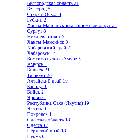
Белгородская область
21
Белгород
5
Старый Оскол
4
Губкин
2
Ханты-Мансийский автономный округ
21
Сургут
8
Нижневартовск
5
Ханты-Мансийск
3
Хабаровский край
21
Хабаровск
14
Комсомольск-на-Амуре
5
Амурск
1
Бишкек
21
Ташкент
20
Алтайский край
19
Барнаул
9
Бийск
2
Яровое
1
Республика Саха (Якутия)
19
Якутск
9
Покровск
1
Одесская область
18
Одесса
17
Пермский край
18
Пермь
6