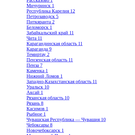
Рассказово
1
Мичуринск
1
Республика Карелия
12
Петрозаводск
5
Питкяранта
2
Беломорск
1
Забайкальский край
11
Чита
11
Карагандинская область
11
Караганда
9
Темиртау
2
Пензенская область
11
Пенза
7
Каменка
1
Нижний Ломов
1
Западно-Казахстанская область
11
Уральск
10
Аксай
1
Рязанская область
10
Рязань
8
Касимов
1
Рыбное
1
Чувашская Республика — Чувашия
10
Чебоксары
8
Новочебоксарск
1