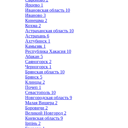
Ярцево
1
Ивановская область
10
Иваново
3
Кинешма
2
Кохма
2
Астраханская область
10
Астрахань
6
Ахтубинск
1
Камызяк
1
Республика Хакасия
10
Абакан
5
Саяногорск
2
Черногорск
1
Брянская область
10
Брянск
5
Клинцы
2
Почеп
1
Севастополь
10
Новгородская область
9
Малая Вишера
2
Боровичи
2
Великий Новгород
2
Киевская область
9
Ірпінь
2