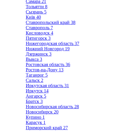
Самара
21
Тольятти
8
Сызрань
5
Київ
40
Ставропольский край
38
Ставрополь
7
Кисловодск
4
Пятигорск
3
Нижегородская область
37
Нижний Новгород
19
Дзержинск
3
Выкса
3
Ростовская область
36
Ростов-на-Дону
13
Таганрог
5
Сальск
2
Иркутская область
31
Иркутск
14
Ангарск
5
Братск
3
Новосибирская область
28
Новосибирск
20
Купино
1
Карасук
1
Приморский край
27