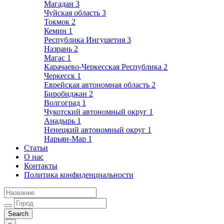
Магадан
3
Чуйская область
3
Токмок
2
Кемин
1
Республика Ингушетия
3
Назрань
2
Магас
1
Карачаево-Черкесская Республика
2
Черкесск
1
Еврейская автономная область
2
Биробиджан
2
Волгоград
1
Чукотский автономный округ
1
Анадырь
1
Ненецкий автономный округ
1
Нарьян-Мар
1
Статьи
О нас
Контакты
Политика конфиденциальности