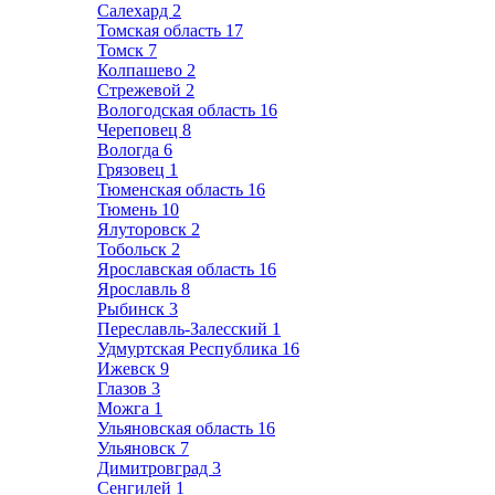
Салехард
2
Томская область
17
Томск
7
Колпашево
2
Стрежевой
2
Вологодская область
16
Череповец
8
Вологда
6
Грязовец
1
Тюменская область
16
Тюмень
10
Ялуторовск
2
Тобольск
2
Ярославская область
16
Ярославль
8
Рыбинск
3
Переславль-Залесский
1
Удмуртская Республика
16
Ижевск
9
Глазов
3
Можга
1
Ульяновская область
16
Ульяновск
7
Димитровград
3
Сенгилей
1