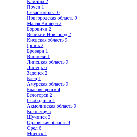
Клинцы
2
Почеп
1
Севастополь
10
Новгородская область
9
Малая Вишера
2
Боровичи
2
Великий Новгород
2
Киевская область
9
Ірпінь
2
Бровари
1
Вишневе
1
Липецкая область
9
Липецк
6
Задонск
2
Елец
1
Амурская область
9
Благовещенск
4
Белогорск
2
Свободный
1
Акмолинская область
9
Кокшетау
5
Щучинск
3
Орловская область
9
Орел
6
Мценск
1