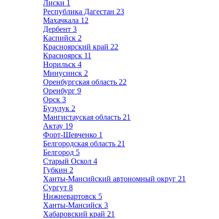
Лиски
1
Республика Дагестан
23
Махачкала
12
Дербент
3
Каспийск
2
Красноярский край
22
Красноярск
11
Норильск
4
Минусинск
2
Оренбургская область
22
Оренбург
9
Орск
3
Бузулук
2
Мангистауская область
21
Актау
19
Форт-Шевченко
1
Белгородская область
21
Белгород
5
Старый Оскол
4
Губкин
2
Ханты-Мансийский автономный округ
21
Сургут
8
Нижневартовск
5
Ханты-Мансийск
3
Хабаровский край
21