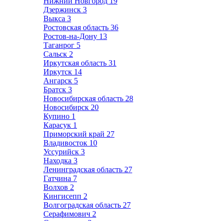
Нижний Новгород
19
Дзержинск
3
Выкса
3
Ростовская область
36
Ростов-на-Дону
13
Таганрог
5
Сальск
2
Иркутская область
31
Иркутск
14
Ангарск
5
Братск
3
Новосибирская область
28
Новосибирск
20
Купино
1
Карасук
1
Приморский край
27
Владивосток
10
Уссурийск
3
Находка
3
Ленинградская область
27
Гатчина
7
Волхов
2
Кингисепп
2
Волгоградская область
27
Серафимович
2