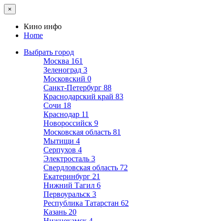
×
Кино инфо
Home
Выбрать город
Москва
161
Зеленоград
3
Московский
0
Санкт-Петербург
88
Краснодарский край
83
Сочи
18
Краснодар
11
Новороссийск
9
Московская область
81
Мытищи
4
Серпухов
4
Электросталь
3
Свердловская область
72
Екатеринбург
21
Нижний Тагил
6
Первоуральск
3
Республика Татарстан
62
Казань
20
Нижнекамск
4