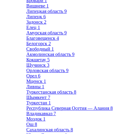
Бровари
1
Вишневе
1
Липецкая область
9
Липецк
6
Задонск
2
Елец
1
Амурская область
9
Благовещенск
4
Белогорск
2
Свободный
1
Акмолинская область
9
Кокшетау
5
Щучинск
3
Орловская область
9
Орел
6
Мценск
1
Ливны
1
Туркестанская область
8
Шымкент
7
Туркестан
1
Республика Северная Осетия — Алания
8
Владикавказ
7
Моздок
1
Ош
8
Сахалинская область
8