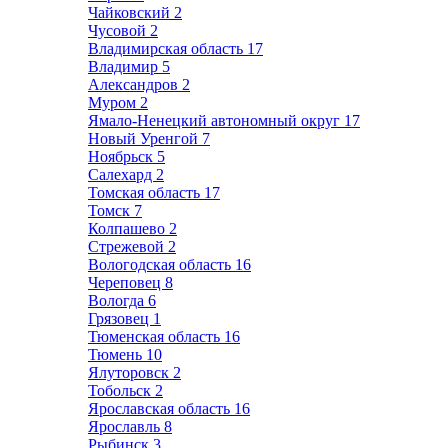
Чайковский
2
Чусовой
2
Владимирская область
17
Владимир
5
Александров
2
Муром
2
Ямало-Ненецкий автономный округ
17
Новый Уренгой
7
Ноябрьск
5
Салехард
2
Томская область
17
Томск
7
Колпашево
2
Стрежевой
2
Вологодская область
16
Череповец
8
Вологда
6
Грязовец
1
Тюменская область
16
Тюмень
10
Ялуторовск
2
Тобольск
2
Ярославская область
16
Ярославль
8
Рыбинск
3