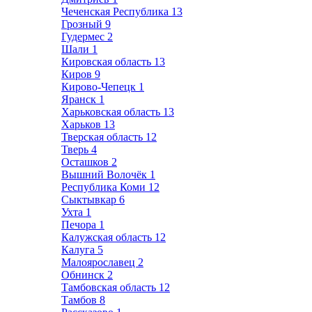
Чеченская Республика
13
Грозный
9
Гудермес
2
Шали
1
Кировская область
13
Киров
9
Кирово-Чепецк
1
Яранск
1
Харьковская область
13
Харьков
13
Тверская область
12
Тверь
4
Осташков
2
Вышний Волочёк
1
Республика Коми
12
Сыктывкар
6
Ухта
1
Печора
1
Калужская область
12
Калуга
5
Малоярославец
2
Обнинск
2
Тамбовская область
12
Тамбов
8