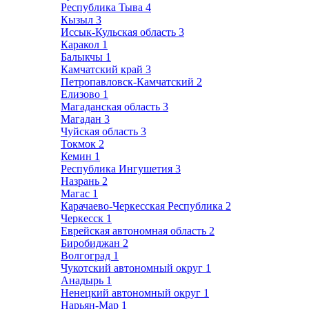
Республика Тыва
4
Кызыл
3
Иссык-Кульская область
3
Каракол
1
Балыкчы
1
Камчатский край
3
Петропавловск-Камчатский
2
Елизово
1
Магаданская область
3
Магадан
3
Чуйская область
3
Токмок
2
Кемин
1
Республика Ингушетия
3
Назрань
2
Магас
1
Карачаево-Черкесская Республика
2
Черкесск
1
Еврейская автономная область
2
Биробиджан
2
Волгоград
1
Чукотский автономный округ
1
Анадырь
1
Ненецкий автономный округ
1
Нарьян-Мар
1