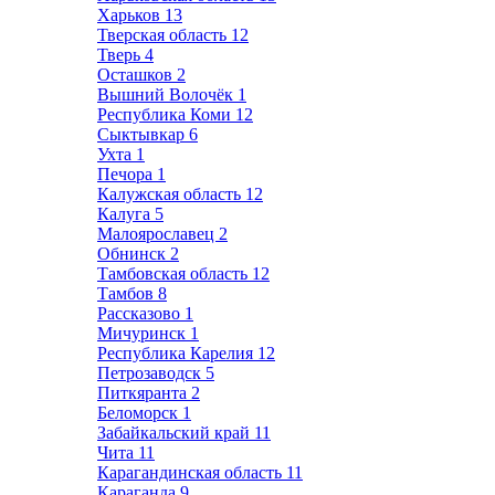
Харьков
13
Тверская область
12
Тверь
4
Осташков
2
Вышний Волочёк
1
Республика Коми
12
Сыктывкар
6
Ухта
1
Печора
1
Калужская область
12
Калуга
5
Малоярославец
2
Обнинск
2
Тамбовская область
12
Тамбов
8
Рассказово
1
Мичуринск
1
Республика Карелия
12
Петрозаводск
5
Питкяранта
2
Беломорск
1
Забайкальский край
11
Чита
11
Карагандинская область
11
Караганда
9