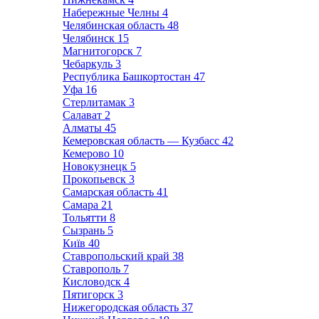
Набережные Челны
4
Челябинская область
48
Челябинск
15
Магнитогорск
7
Чебаркуль
3
Республика Башкортостан
47
Уфа
16
Стерлитамак
3
Салават
2
Алматы
45
Кемеровская область — Кузбасс
42
Кемерово
10
Новокузнецк
5
Прокопьевск
3
Самарская область
41
Самара
21
Тольятти
8
Сызрань
5
Київ
40
Ставропольский край
38
Ставрополь
7
Кисловодск
4
Пятигорск
3
Нижегородская область
37