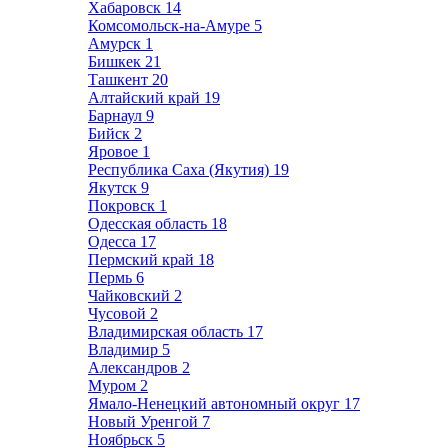
Хабаровск
14
Комсомольск-на-Амуре
5
Амурск
1
Бишкек
21
Ташкент
20
Алтайский край
19
Барнаул
9
Бийск
2
Яровое
1
Республика Саха (Якутия)
19
Якутск
9
Покровск
1
Одесская область
18
Одесса
17
Пермский край
18
Пермь
6
Чайковский
2
Чусовой
2
Владимирская область
17
Владимир
5
Александров
2
Муром
2
Ямало-Ненецкий автономный округ
17
Новый Уренгой
7
Ноябрьск
5