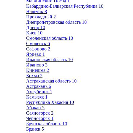
Мариинский Посад
1
Кабардино-Балкарская Республика
10
Нальчик
8
Прохладный
2
Днепропетровская область
10
Днепр
10
Киев
10
Смоленская область
10
Смоленск
6
Сафоново
2
Ярцево
1
Ивановская область
10
Иваново
3
Кинешма
2
Кохма
2
Астраханская область
10
Астрахань
6
Ахтубинск
1
Камызяк
1
Республика Хакасия
10
Абакан
5
Саяногорск
2
Черногорск
1
Брянская область
10
Брянск
5