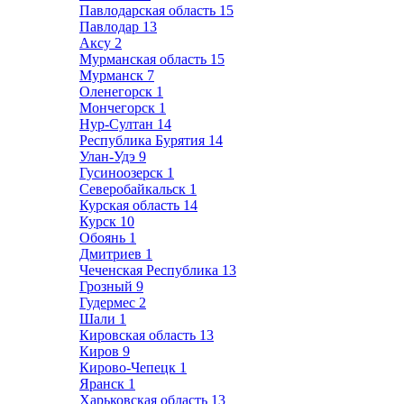
Павлодарская область
15
Павлодар
13
Аксу
2
Мурманская область
15
Мурманск
7
Оленегорск
1
Мончегорск
1
Нур-Султан
14
Республика Бурятия
14
Улан-Удэ
9
Гусиноозерск
1
Северобайкальск
1
Курская область
14
Курск
10
Обоянь
1
Дмитриев
1
Чеченская Республика
13
Грозный
9
Гудермес
2
Шали
1
Кировская область
13
Киров
9
Кирово-Чепецк
1
Яранск
1
Харьковская область
13