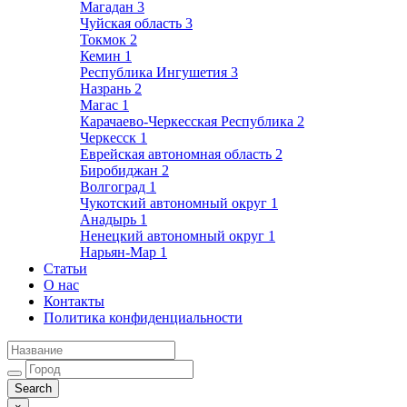
Магадан
3
Чуйская область
3
Токмок
2
Кемин
1
Республика Ингушетия
3
Назрань
2
Магас
1
Карачаево-Черкесская Республика
2
Черкесск
1
Еврейская автономная область
2
Биробиджан
2
Волгоград
1
Чукотский автономный округ
1
Анадырь
1
Ненецкий автономный округ
1
Нарьян-Мар
1
Статьи
О нас
Контакты
Политика конфиденциальности