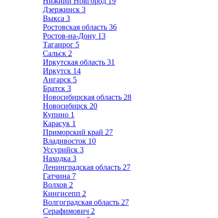
Нижний Новгород
19
Дзержинск
3
Выкса
3
Ростовская область
36
Ростов-на-Дону
13
Таганрог
5
Сальск
2
Иркутская область
31
Иркутск
14
Ангарск
5
Братск
3
Новосибирская область
28
Новосибирск
20
Купино
1
Карасук
1
Приморский край
27
Владивосток
10
Уссурийск
3
Находка
3
Ленинградская область
27
Гатчина
7
Волхов
2
Кингисепп
2
Волгоградская область
27
Серафимович
2