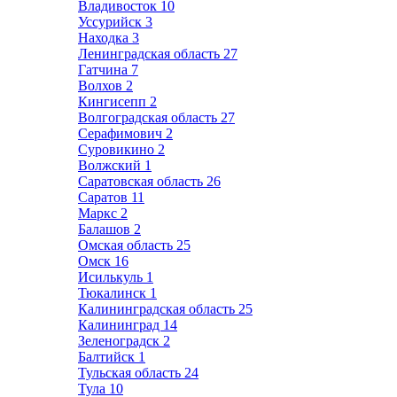
Владивосток
10
Уссурийск
3
Находка
3
Ленинградская область
27
Гатчина
7
Волхов
2
Кингисепп
2
Волгоградская область
27
Серафимович
2
Суровикино
2
Волжский
1
Саратовская область
26
Саратов
11
Маркс
2
Балашов
2
Омская область
25
Омск
16
Исилькуль
1
Тюкалинск
1
Калининградская область
25
Калининград
14
Зеленоградск
2
Балтийск
1
Тульская область
24
Тула
10