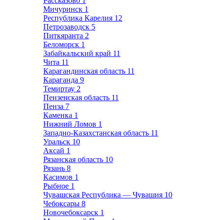
Рассказово
1
Мичуринск
1
Республика Карелия
12
Петрозаводск
5
Питкяранта
2
Беломорск
1
Забайкальский край
11
Чита
11
Карагандинская область
11
Караганда
9
Темиртау
2
Пензенская область
11
Пенза
7
Каменка
1
Нижний Ломов
1
Западно-Казахстанская область
11
Уральск
10
Аксай
1
Рязанская область
10
Рязань
8
Касимов
1
Рыбное
1
Чувашская Республика — Чувашия
10
Чебоксары
8
Новочебоксарск
1