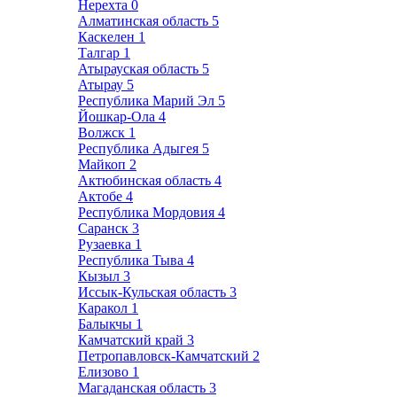
Нерехта
0
Алматинская область
5
Каскелен
1
Талгар
1
Атырауская область
5
Атырау
5
Республика Марий Эл
5
Йошкар-Ола
4
Волжск
1
Республика Адыгея
5
Майкоп
2
Актюбинская область
4
Актобе
4
Республика Мордовия
4
Саранск
3
Рузаевка
1
Республика Тыва
4
Кызыл
3
Иссык-Кульская область
3
Каракол
1
Балыкчы
1
Камчатский край
3
Петропавловск-Камчатский
2
Елизово
1
Магаданская область
3