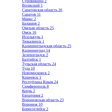
Суровикино
2
Волжский
1
Саратовская область
26
Саратов
11
Маркс
2
Балашов
2
Омская область
25
Омск
16
Исилькуль
1
Тюкалинск
1
Калининградская область
25
Калининград
14
Зеленоградск
2
Балтийск
1
Тульская область
24
Тула
10
Новомосковск
2
Киреевск
1
Республика Крым
24
Симферополь
8
Керчь
2
Евпатория
2
Воронежская область
23
Воронеж
10
Борисоглебск
2