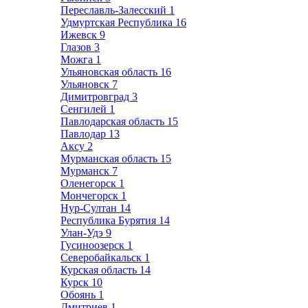
Переславль-Залесский
1
Удмуртская Республика
16
Ижевск
9
Глазов
3
Можга
1
Ульяновская область
16
Ульяновск
7
Димитровград
3
Сенгилей
1
Павлодарская область
15
Павлодар
13
Аксу
2
Мурманская область
15
Мурманск
7
Оленегорск
1
Мончегорск
1
Нур-Султан
14
Республика Бурятия
14
Улан-Удэ
9
Гусиноозерск
1
Северобайкальск
1
Курская область
14
Курск
10
Обоянь
1
Дмитриев
1