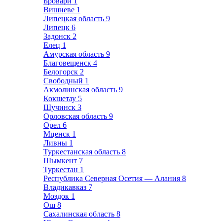
Бровари
1
Вишневе
1
Липецкая область
9
Липецк
6
Задонск
2
Елец
1
Амурская область
9
Благовещенск
4
Белогорск
2
Свободный
1
Акмолинская область
9
Кокшетау
5
Щучинск
3
Орловская область
9
Орел
6
Мценск
1
Ливны
1
Туркестанская область
8
Шымкент
7
Туркестан
1
Республика Северная Осетия — Алания
8
Владикавказ
7
Моздок
1
Ош
8
Сахалинская область
8