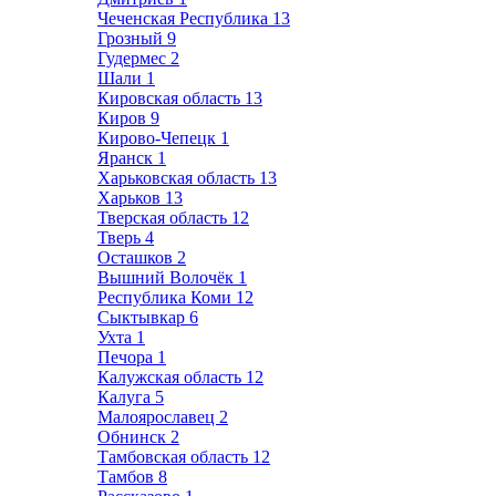
Чеченская Республика
13
Грозный
9
Гудермес
2
Шали
1
Кировская область
13
Киров
9
Кирово-Чепецк
1
Яранск
1
Харьковская область
13
Харьков
13
Тверская область
12
Тверь
4
Осташков
2
Вышний Волочёк
1
Республика Коми
12
Сыктывкар
6
Ухта
1
Печора
1
Калужская область
12
Калуга
5
Малоярославец
2
Обнинск
2
Тамбовская область
12
Тамбов
8