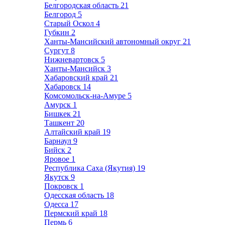
Белгородская область
21
Белгород
5
Старый Оскол
4
Губкин
2
Ханты-Мансийский автономный округ
21
Сургут
8
Нижневартовск
5
Ханты-Мансийск
3
Хабаровский край
21
Хабаровск
14
Комсомольск-на-Амуре
5
Амурск
1
Бишкек
21
Ташкент
20
Алтайский край
19
Барнаул
9
Бийск
2
Яровое
1
Республика Саха (Якутия)
19
Якутск
9
Покровск
1
Одесская область
18
Одесса
17
Пермский край
18
Пермь
6