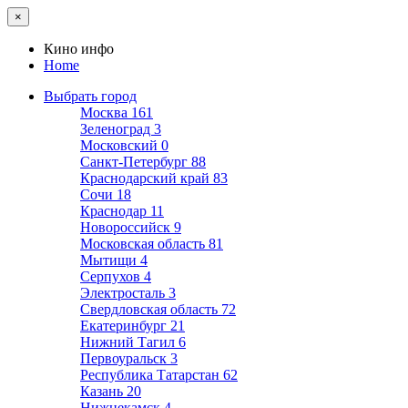
×
Кино инфо
Home
Выбрать город
Москва
161
Зеленоград
3
Московский
0
Санкт-Петербург
88
Краснодарский край
83
Сочи
18
Краснодар
11
Новороссийск
9
Московская область
81
Мытищи
4
Серпухов
4
Электросталь
3
Свердловская область
72
Екатеринбург
21
Нижний Тагил
6
Первоуральск
3
Республика Татарстан
62
Казань
20
Нижнекамск
4