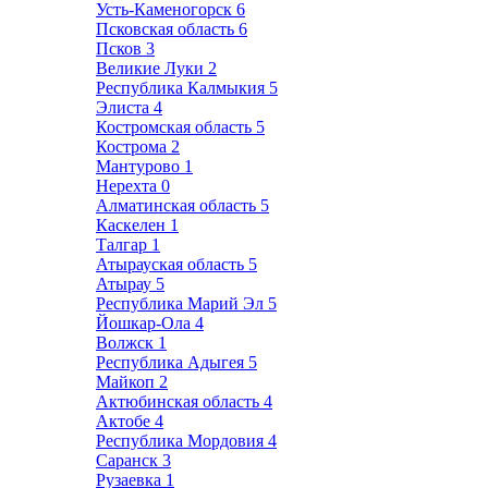
Усть-Каменогорск
6
Псковская область
6
Псков
3
Великие Луки
2
Республика Калмыкия
5
Элиста
4
Костромская область
5
Кострома
2
Мантурово
1
Нерехта
0
Алматинская область
5
Каскелен
1
Талгар
1
Атырауская область
5
Атырау
5
Республика Марий Эл
5
Йошкар-Ола
4
Волжск
1
Республика Адыгея
5
Майкоп
2
Актюбинская область
4
Актобе
4
Республика Мордовия
4
Саранск
3
Рузаевка
1