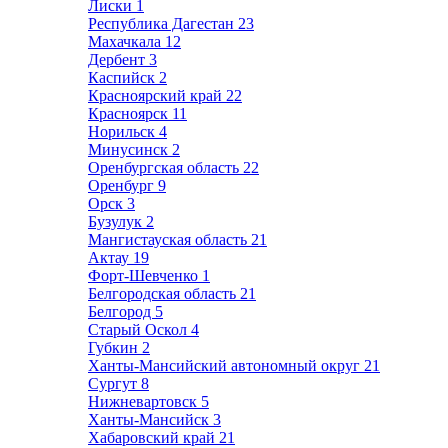
Лиски
1
Республика Дагестан
23
Махачкала
12
Дербент
3
Каспийск
2
Красноярский край
22
Красноярск
11
Норильск
4
Минусинск
2
Оренбургская область
22
Оренбург
9
Орск
3
Бузулук
2
Мангистауская область
21
Актау
19
Форт-Шевченко
1
Белгородская область
21
Белгород
5
Старый Оскол
4
Губкин
2
Ханты-Мансийский автономный округ
21
Сургут
8
Нижневартовск
5
Ханты-Мансийск
3
Хабаровский край
21