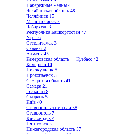
Набережные Челны
4
Челябинская область
48
Челябинск
15
Магнитогорск
7
Чебаркуль
3
Республика Башкортостан
47
Уфа
16
Стерлитамак
3
Салават
2
Алматы
45
Кемеровская область — Кузбасс
42
Кемерово
10
Новокузнецк
5
Прокопьевск
3
Самарская область
41
Самара
21
Тольятти
8
Сызрань
5
Київ
40
Ставропольский край
38
Ставрополь
7
Кисловодск
4
Пятигорск
3
Нижегородская область
37