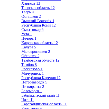
Харьков
13
Тверская область
12
Тверь
4
Осташков
2
Вышний Волочёк
1
Республика Коми
12
Сыктывкар
6
Ухта
1
Печора
1
Калужская область
12
Калуга
5
Малоярославец
2
Обнинск
2
Тамбовская область
12
Тамбов
8
Рассказово
1
Мичуринск
1
Республика Карелия
12
Петрозаводск
5
Питкяранта
2
Беломорск
1
Забайкальский край
11
Чита
11
Карагандинская область
11
Караганда
9