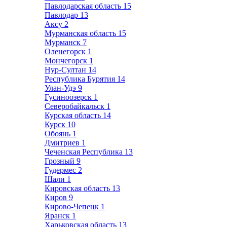
Павлодарская область
15
Павлодар
13
Аксу
2
Мурманская область
15
Мурманск
7
Оленегорск
1
Мончегорск
1
Нур-Султан
14
Республика Бурятия
14
Улан-Удэ
9
Гусиноозерск
1
Северобайкальск
1
Курская область
14
Курск
10
Обоянь
1
Дмитриев
1
Чеченская Республика
13
Грозный
9
Гудермес
2
Шали
1
Кировская область
13
Киров
9
Кирово-Чепецк
1
Яранск
1
Харьковская область
13