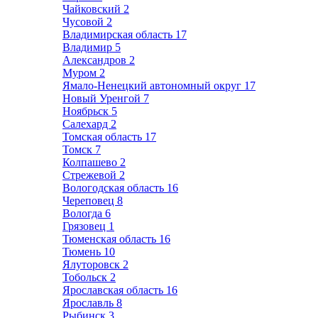
Чайковский
2
Чусовой
2
Владимирская область
17
Владимир
5
Александров
2
Муром
2
Ямало-Ненецкий автономный округ
17
Новый Уренгой
7
Ноябрьск
5
Салехард
2
Томская область
17
Томск
7
Колпашево
2
Стрежевой
2
Вологодская область
16
Череповец
8
Вологда
6
Грязовец
1
Тюменская область
16
Тюмень
10
Ялуторовск
2
Тобольск
2
Ярославская область
16
Ярославль
8
Рыбинск
3