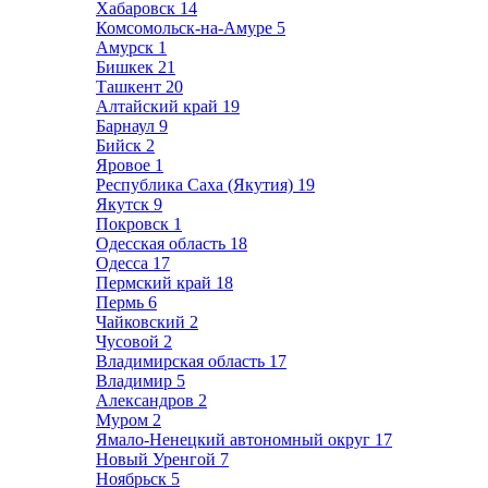
Хабаровск
14
Комсомольск-на-Амуре
5
Амурск
1
Бишкек
21
Ташкент
20
Алтайский край
19
Барнаул
9
Бийск
2
Яровое
1
Республика Саха (Якутия)
19
Якутск
9
Покровск
1
Одесская область
18
Одесса
17
Пермский край
18
Пермь
6
Чайковский
2
Чусовой
2
Владимирская область
17
Владимир
5
Александров
2
Муром
2
Ямало-Ненецкий автономный округ
17
Новый Уренгой
7
Ноябрьск
5