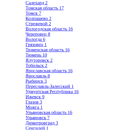
Салехард
2
Томская область
17
Томск
7
Колпашево
2
Стрежевой
2
Вологодская область
16
Череповец
8
Вологда
6
Грязовец
1
Тюменская область
16
Тюмень
10
Ялуторовск
2
Тобольск
2
Ярославская область
16
Ярославль
8
Рыбинск
3
Переславль-Залесский
1
Удмуртская Республика
16
Ижевск
9
Глазов
3
Можга
1
Ульяновская область
16
Ульяновск
7
Димитровград
3
Сенгилей
1