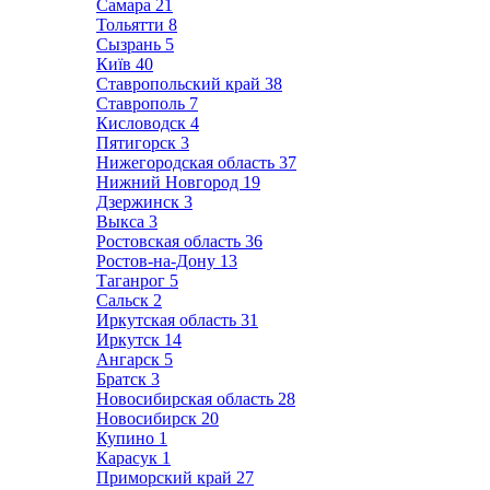
Самара
21
Тольятти
8
Сызрань
5
Київ
40
Ставропольский край
38
Ставрополь
7
Кисловодск
4
Пятигорск
3
Нижегородская область
37
Нижний Новгород
19
Дзержинск
3
Выкса
3
Ростовская область
36
Ростов-на-Дону
13
Таганрог
5
Сальск
2
Иркутская область
31
Иркутск
14
Ангарск
5
Братск
3
Новосибирская область
28
Новосибирск
20
Купино
1
Карасук
1
Приморский край
27