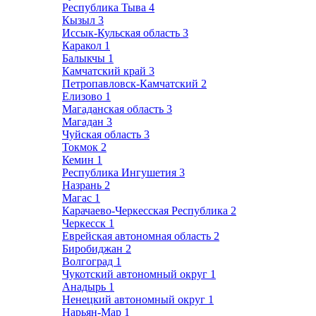
Республика Тыва
4
Кызыл
3
Иссык-Кульская область
3
Каракол
1
Балыкчы
1
Камчатский край
3
Петропавловск-Камчатский
2
Елизово
1
Магаданская область
3
Магадан
3
Чуйская область
3
Токмок
2
Кемин
1
Республика Ингушетия
3
Назрань
2
Магас
1
Карачаево-Черкесская Республика
2
Черкесск
1
Еврейская автономная область
2
Биробиджан
2
Волгоград
1
Чукотский автономный округ
1
Анадырь
1
Ненецкий автономный округ
1
Нарьян-Мар
1