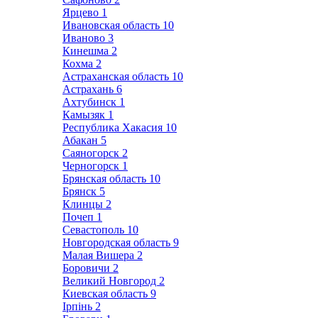
Ярцево
1
Ивановская область
10
Иваново
3
Кинешма
2
Кохма
2
Астраханская область
10
Астрахань
6
Ахтубинск
1
Камызяк
1
Республика Хакасия
10
Абакан
5
Саяногорск
2
Черногорск
1
Брянская область
10
Брянск
5
Клинцы
2
Почеп
1
Севастополь
10
Новгородская область
9
Малая Вишера
2
Боровичи
2
Великий Новгород
2
Киевская область
9
Ірпінь
2