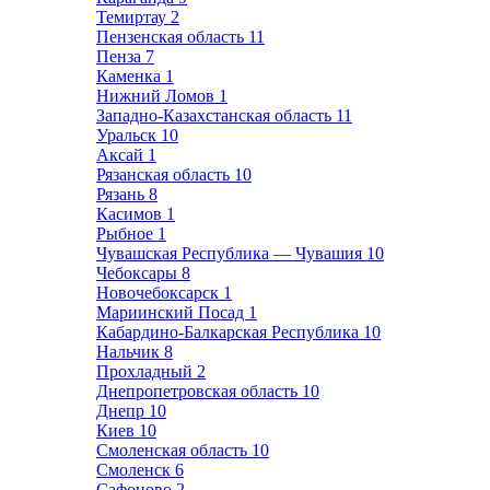
Темиртау
2
Пензенская область
11
Пенза
7
Каменка
1
Нижний Ломов
1
Западно-Казахстанская область
11
Уральск
10
Аксай
1
Рязанская область
10
Рязань
8
Касимов
1
Рыбное
1
Чувашская Республика — Чувашия
10
Чебоксары
8
Новочебоксарск
1
Мариинский Посад
1
Кабардино-Балкарская Республика
10
Нальчик
8
Прохладный
2
Днепропетровская область
10
Днепр
10
Киев
10
Смоленская область
10
Смоленск
6
Сафоново
2