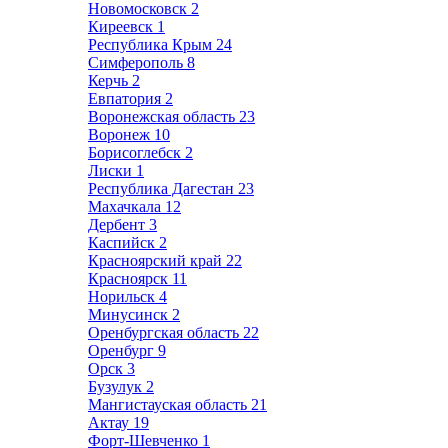
Новомосковск
2
Киреевск
1
Республика Крым
24
Симферополь
8
Керчь
2
Евпатория
2
Воронежская область
23
Воронеж
10
Борисоглебск
2
Лиски
1
Республика Дагестан
23
Махачкала
12
Дербент
3
Каспийск
2
Красноярский край
22
Красноярск
11
Норильск
4
Минусинск
2
Оренбургская область
22
Оренбург
9
Орск
3
Бузулук
2
Мангистауская область
21
Актау
19
Форт-Шевченко
1