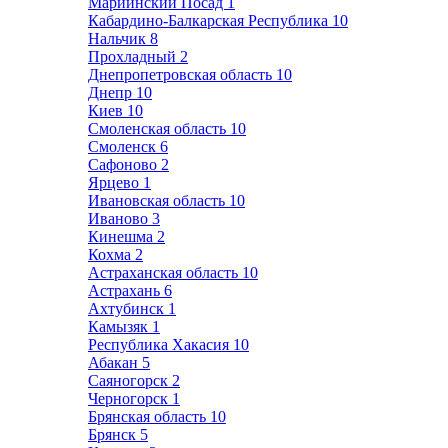
Мариинский Посад
1
Кабардино-Балкарская Республика
10
Нальчик
8
Прохладный
2
Днепропетровская область
10
Днепр
10
Киев
10
Смоленская область
10
Смоленск
6
Сафоново
2
Ярцево
1
Ивановская область
10
Иваново
3
Кинешма
2
Кохма
2
Астраханская область
10
Астрахань
6
Ахтубинск
1
Камызяк
1
Республика Хакасия
10
Абакан
5
Саяногорск
2
Черногорск
1
Брянская область
10
Брянск
5