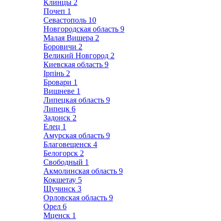
Клинцы
2
Почеп
1
Севастополь
10
Новгородская область
9
Малая Вишера
2
Боровичи
2
Великий Новгород
2
Киевская область
9
Ірпінь
2
Бровари
1
Вишневе
1
Липецкая область
9
Липецк
6
Задонск
2
Елец
1
Амурская область
9
Благовещенск
4
Белогорск
2
Свободный
1
Акмолинская область
9
Кокшетау
5
Щучинск
3
Орловская область
9
Орел
6
Мценск
1