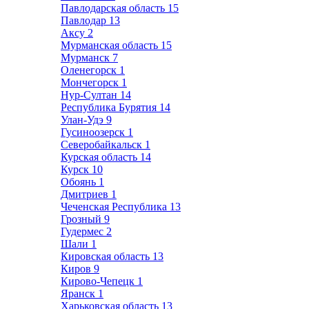
Павлодарская область
15
Павлодар
13
Аксу
2
Мурманская область
15
Мурманск
7
Оленегорск
1
Мончегорск
1
Нур-Султан
14
Республика Бурятия
14
Улан-Удэ
9
Гусиноозерск
1
Северобайкальск
1
Курская область
14
Курск
10
Обоянь
1
Дмитриев
1
Чеченская Республика
13
Грозный
9
Гудермес
2
Шали
1
Кировская область
13
Киров
9
Кирово-Чепецк
1
Яранск
1
Харьковская область
13