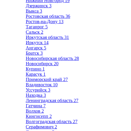
Нижний Новгород
19
Дзержинск
3
Выкса
3
Ростовская область
36
Ростов-на-Дону
13
Таганрог
5
Сальск
2
Иркутская область
31
Иркутск
14
Ангарск
5
Братск
3
Новосибирская область
28
Новосибирск
20
Купино
1
Карасук
1
Приморский край
27
Владивосток
10
Уссурийск
3
Находка
3
Ленинградская область
27
Гатчина
7
Волхов
2
Кингисепп
2
Волгоградская область
27
Серафимович
2