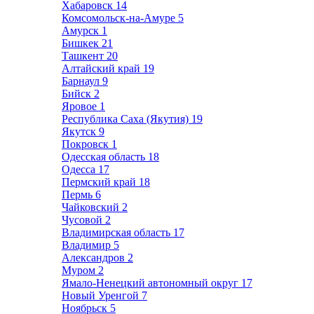
Хабаровск
14
Комсомольск-на-Амуре
5
Амурск
1
Бишкек
21
Ташкент
20
Алтайский край
19
Барнаул
9
Бийск
2
Яровое
1
Республика Саха (Якутия)
19
Якутск
9
Покровск
1
Одесская область
18
Одесса
17
Пермский край
18
Пермь
6
Чайковский
2
Чусовой
2
Владимирская область
17
Владимир
5
Александров
2
Муром
2
Ямало-Ненецкий автономный округ
17
Новый Уренгой
7
Ноябрьск
5