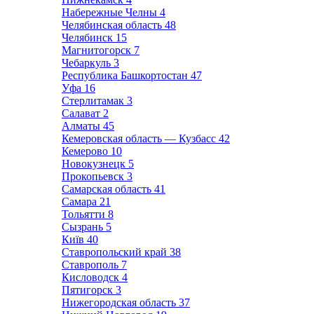
Набережные Челны
4
Челябинская область
48
Челябинск
15
Магнитогорск
7
Чебаркуль
3
Республика Башкортостан
47
Уфа
16
Стерлитамак
3
Салават
2
Алматы
45
Кемеровская область — Кузбасс
42
Кемерово
10
Новокузнецк
5
Прокопьевск
3
Самарская область
41
Самара
21
Тольятти
8
Сызрань
5
Київ
40
Ставропольский край
38
Ставрополь
7
Кисловодск
4
Пятигорск
3
Нижегородская область
37