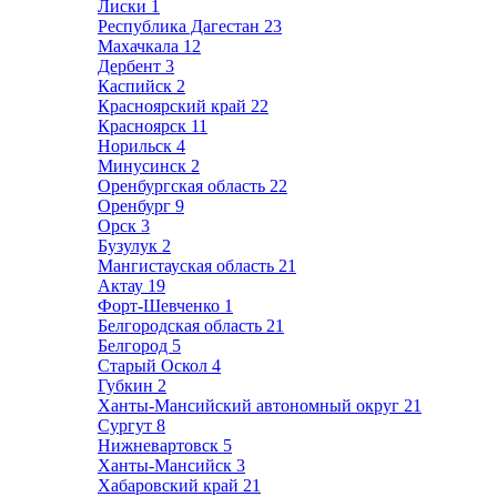
Лиски
1
Республика Дагестан
23
Махачкала
12
Дербент
3
Каспийск
2
Красноярский край
22
Красноярск
11
Норильск
4
Минусинск
2
Оренбургская область
22
Оренбург
9
Орск
3
Бузулук
2
Мангистауская область
21
Актау
19
Форт-Шевченко
1
Белгородская область
21
Белгород
5
Старый Оскол
4
Губкин
2
Ханты-Мансийский автономный округ
21
Сургут
8
Нижневартовск
5
Ханты-Мансийск
3
Хабаровский край
21