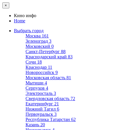
×
Кино инфо
Home
Выбрать город
Москва
161
Зеленоград
3
Московский
0
Санкт-Петербург
88
Краснодарский край
83
Сочи
18
Краснодар
11
Новороссийск
9
Московская область
81
Мытищи
4
Серпухов
4
Электросталь
3
Свердловская область
72
Екатеринбург
21
Нижний Тагил
6
Первоуральск
3
Республика Татарстан
62
Казань
20
Нижнекамск
4