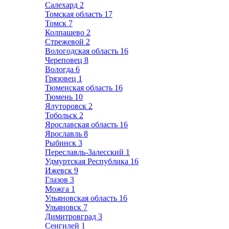
Салехард
2
Томская область
17
Томск
7
Колпашево
2
Стрежевой
2
Вологодская область
16
Череповец
8
Вологда
6
Грязовец
1
Тюменская область
16
Тюмень
10
Ялуторовск
2
Тобольск
2
Ярославская область
16
Ярославль
8
Рыбинск
3
Переславль-Залесский
1
Удмуртская Республика
16
Ижевск
9
Глазов
3
Можга
1
Ульяновская область
16
Ульяновск
7
Димитровград
3
Сенгилей
1