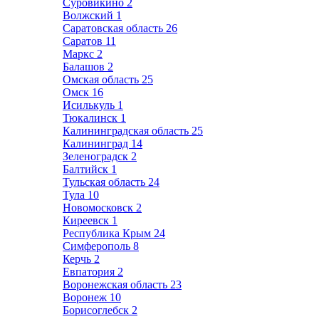
Суровикино
2
Волжский
1
Саратовская область
26
Саратов
11
Маркс
2
Балашов
2
Омская область
25
Омск
16
Исилькуль
1
Тюкалинск
1
Калининградская область
25
Калининград
14
Зеленоградск
2
Балтийск
1
Тульская область
24
Тула
10
Новомосковск
2
Киреевск
1
Республика Крым
24
Симферополь
8
Керчь
2
Евпатория
2
Воронежская область
23
Воронеж
10
Борисоглебск
2